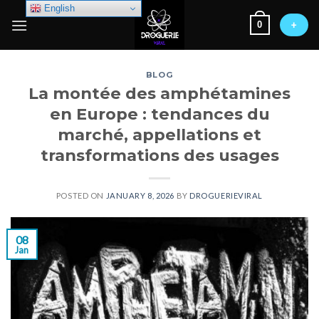
Skip
English
0
to
+
content
BLOG
La montée des amphétamines
en Europe : tendances du
marché, appellations et
transformations des usages
POSTED ON
JANUARY 8, 2026
BY
DROGUERIEVIRAL
08
Jan