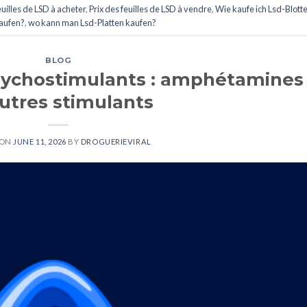
euilles de LSD à acheter
,
Prix des feuilles de LSD à vendre
,
Wie kaufe ich Lsd-Blott
aufen?
,
wo kann man Lsd-Platten kaufen?
BLOG
sychostimulants : amphétamines
autres stimulants
 ON
JUNE 11, 2026
BY
DROGUERIEVIRAL