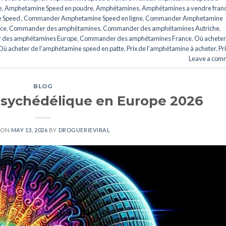
e
,
Amphetamine Speed en poudre
,
Amphétamines
,
Amphétamines a vendre fran
ed ​​​​
,
Commander Amphetamine Speed ​​​​en ligne
,
Commander Amphetamine
nce
,
Commander des amphétamines
,
Commander des amphétamines Autriche
,
des amphétamines Europe
,
Commander des amphétamines France
,
Où acheter
Où acheter de l'amphétamine speed en patte
,
Prix de l'amphétamine à acheter
,
Pr
Leave a com
BLOG
Psychédélique en Europe 2026
 ON
MAY 13, 2026
BY
DROGUERIEVIRAL