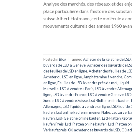
Analyse des marchés, des réseaux et des enj
place particulière dans l’histoire des subst
suisse Albert Hofmann, cette molécule a con
mouvements culturels des années 1960 avan
Posted in
Blog
|
Tagged
Acheter de la gélatine de LSD
buvards de LSD a Geneve
,
Acheter des buvards de LSD
des feuilles de LSD en ligne
,
Acheter des feuilles de LS
Acheter du LSD en ligne
,
Amphétamine à vendre
,
Comm
en ligne
,
Feuilles de LSD à vendre près de moi
,
Liquid 
Marseille
,
LSD à vendre a Paris
,
LSD à vendre Allemag
ligne
,
LSD à vendre France
,
LSD à vendre Geneve
,
LSD
Suede
,
LSD à vendre Suisse
,
Lsd Blotter online kaufen
,
Allemagne
,
LSD liquide à vendre en ligne
,
LSD liquide 
kaufen
,
Lsd online kaufen in meiner Nähe
,
Lsd zu verka
kaufen
,
Lsd-Gelatine online kaufen
,
Lsd-Platten gebra
kaufen Preis
,
Lsd-Platten online kaufen
,
Lsd-Platten on
Verkaufspreis
,
Où acheter des buvards de LSD
,
Où ach