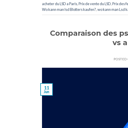
acheter du LSD a Paris
,
Prix de vente du LSD
,
Prix des f
Wo kann man lsd Blotters kaufen?
,
wo kann man Lsd k
Comparaison des p
vs 
POSTED
11
Jun