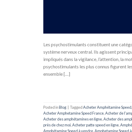
Les psychostimulants constituent une catég
système nerveux central. Ils agissent princi
impliqués dans la vigilance, l’attention, la mo
psychostimulants les plus connus figurent le
ensemble […]
Posted in
Blog
|
Tagged
Acheter Amphétamine Speed
Acheter Amphetamine Speed ​​​​France
,
Acheter de l'a
Acheter des amphétamines en ligne
,
Acheter des amp
près de chez moi
,
Acheter patte speed en ligne
,
Amphét
Amphétamine Speed ​​​​à vendre
,
Amphetamine Speed ​​​​à