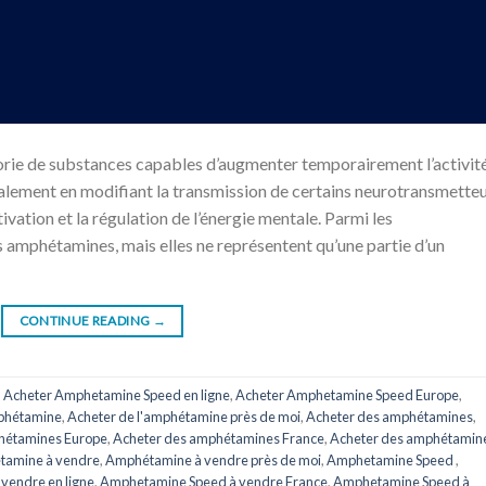
orie de substances capables d’augmenter temporairement l’activit
palement en modifiant la transmission de certains neurotransmette
tivation et la régulation de l’énergie mentale. Parmi les
s amphétamines, mais elles ne représentent qu’une partie d’un
CONTINUE READING
→
,
Acheter Amphetamine Speed ​​​​en ligne
,
Acheter Amphetamine Speed ​​​​Europe
,
mphétamine
,
Acheter de l'amphétamine près de moi
,
Acheter des amphétamines
,
hétamines Europe
,
Acheter des amphétamines France
,
Acheter des amphétamin
amine à vendre
,
Amphétamine à vendre près de moi
,
Amphetamine Speed ​​​​
,
 vendre en ligne
,
Amphetamine Speed ​​​​à vendre France
,
Amphetamine Speed à