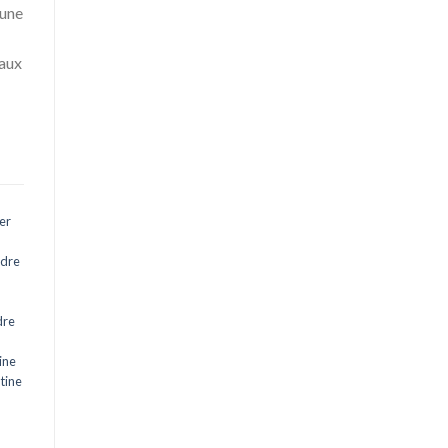
 une
 aux
er
ndre
dre
ine
tine