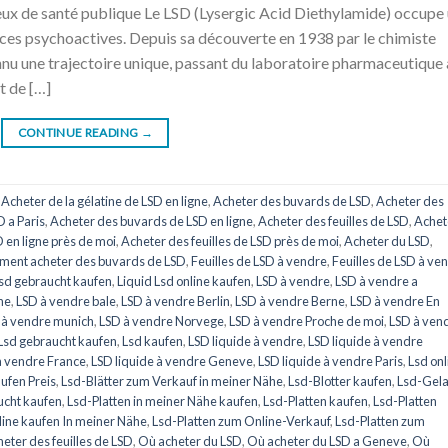
eux de santé publique Le LSD (Lysergic Acid Diethylamide) occupe
ances psychoactives. Depuis sa découverte en 1938 par le chimiste
nu une trajectoire unique, passant du laboratoire pharmaceutique
t de […]
CONTINUE READING
→
,
Acheter de la gélatine de LSD en ligne
,
Acheter des buvards de LSD
,
Acheter des
 a Paris
,
Acheter des buvards de LSD en ligne
,
Acheter des feuilles de LSD
,
Achet
D en ligne près de moi
,
Acheter des feuilles de LSD près de moi
,
Acheter du LSD
,
ent acheter des buvards de LSD
,
Feuilles de LSD à vendre
,
Feuilles de LSD à ve
Lsd gebraucht kaufen
,
Liquid Lsd online kaufen
,
LSD à vendre
,
LSD à vendre a
ne
,
LSD à vendre bale
,
LSD à vendre Berlin
,
LSD à vendre Berne
,
LSD à vendre En
 à vendre munich
,
LSD à vendre Norvege
,
LSD à vendre Proche de moi
,
LSD à ven
Lsd gebraucht kaufen
,
Lsd kaufen
,
LSD liquide à vendre
,
LSD liquide à vendre
à vendre France
,
LSD liquide à vendre Geneve
,
LSD liquide à vendre Paris
,
Lsd onl
ufen Preis
,
Lsd-Blätter zum Verkauf in meiner Nähe
,
Lsd-Blotter kaufen
,
Lsd-Gela
ucht kaufen
,
Lsd-Platten in meiner Nähe kaufen
,
Lsd-Platten kaufen
,
Lsd-Platten
line kaufen In meiner Nähe
,
Lsd-Platten zum Online-Verkauf
,
Lsd-Platten zum
eter des feuilles de LSD
,
Où acheter du LSD
,
Où acheter du LSD a Geneve
,
Où