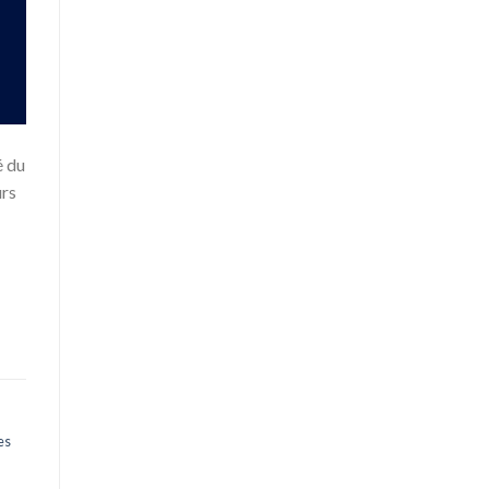
é du
urs
es