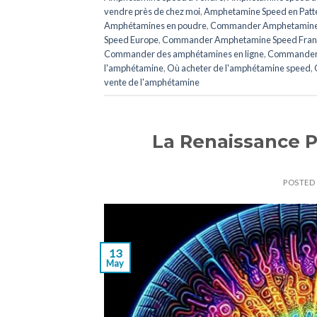
vendre près de chez moi
,
Amphetamine Speed en ​​​​Patt
Amphétamines en poudre
,
Commander Amphetamine Spe
Speed ​​​Europe
,
Commander Amphetamine Speed ​​Fra
Commander des amphétamines en ligne
,
Commander 
l'amphétamine
,
Où acheter de l'amphétamine speed
,
vente de l'amphétamine
La Renaissance 
POSTED
13
May