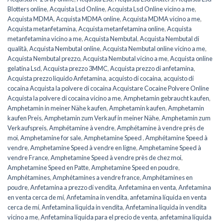
Blotters online
,
Acquista Lsd Online
,
Acquista Lsd Online vicino a me
,
Acquista MDMA
,
Acquista MDMA online
,
Acquista MDMA vicino a me
,
Acquista metanfetamina
,
Acquista metanfetamina online
,
Acquista
metanfetamina vicino a me
,
Acquista Nembutal
,
Acquista Nembutal di
qualità
,
Acquista Nembutal online
,
Acquista Nembutal online vicino a me
,
Acquista Nembutal prezzo
,
Acquista Nembutal vicino a me
,
Acquista online
gelatina Lsd
,
Acquista prezzo 3MMC
,
Acquista prezzo di anfetamina
,
Acquista prezzo liquido Anfetamina
,
acquisto di cocaina
,
acquisto di
cocaina Acquista la polvere di cocaina Acquistare Cocaine Polvere Online
Acquista la polvere di cocaina vicino a me
,
Amphetamin gebraucht kaufen
,
Amphetamin in meiner Nähe kaufen
,
Amphetamin kaufen
,
Amphetamin
kaufen Preis
,
Amphetamin zum Verkauf in meiner Nähe
,
Amphetamin zum
Verkaufspreis
,
Amphétamine à vendre
,
Amphétamine à vendre près de
moi
,
Amphetamine for sale
,
Amphetamine Speed ​​​​
,
Amphétamine Speed ​​​​à
vendre
,
Amphetamine Speed ​​​​à vendre en ligne
,
Amphetamine Speed ​​​​à
vendre France
,
Amphetamine Speed à vendre près de chez moi
,
Amphetamine Speed en ​​​​Patte
,
Amphetamine Speed en poudre
,
Amphétamines
,
Amphétamines a vendre france
,
Amphétamines en
poudre
,
Anfetamina a prezzo di vendita
,
Anfetamina en venta
,
Anfetamina
en venta cerca de mí
,
Anfetamina in vendita
,
anfetamina líquida en venta
cerca de mí
,
Anfetamina liquida in vendita
,
Anfetamina liquida in vendita
vicino a me
,
Anfetamina líquida para el precio de venta
,
anfetamina líquida