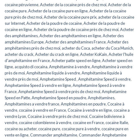
cocaïne péruvienne
,
Acheter de la cocaïne près de chez moi
,
Acheter de la
cocaïne pure
,
Acheter de la cocaïne pure en ligne
,
Acheter de la cocaïne
pure près de chez moi
,
Acheter de la cocaïne pure prix
,
acheter de la cocaïne
sur Internet
,
Acheter de la poudre de cocaïne
,
Acheter de la poudre de
cocaïne en ligne
,
Acheter de la poudre de cocaïne près de chez moi
,
Acheter
des amphétamines
,
Acheter des amphétamines en ligne
,
Acheter des
amphétamines Europe
,
Acheter des amphétamines France
,
Acheter des
amphétamines près de chez moi
,
acheter du Coca
,
acheter du Coca Munich
,
acheter du crack
,
Acheter du crack en ligne
,
Acheter KoKain
,
Acheter l'huile
d'amphétamine en France
,
Acheter patte speed en ligne
,
Acheter speed en
ligne
,
acquisto di cocaina
,
Amphétamine à vendre
,
Amphétamine à vendre
près de moi
,
Amphétamine liquide à vendre
,
Amphétamine liquide à
vendre près de moi
,
Amphetamine Speed ​​​​
,
Amphétamine Speed ​​​​à vendre
,
Amphetamine Speed ​​​​à vendre en ligne
,
Amphetamine Speed ​​​​à vendre
France
,
Amphetamine Speed à vendre près de chez moi
,
Amphetamine
Speed en ​​​​Patte
,
Amphetamine Speed en poudre
,
Amphétamines
,
Amphétamines a vendre france
,
Amphétamines en poudre
,
Cocaïne à
vendre
,
cocaïne à vendre en France
,
Cocaïne à vendre en ligne
,
cocaïne a
vendre Lyon
,
Cocaïne à vendre près de chez moi
,
Cocaïne bolivienne à
vendre
,
cocaïne colombienne à vendre
,
cocaïne en France
,
cocaïne Italie
,
cocaïne ou acheter
,
cocaïne pure
,
cocaïne pure à vendre
,
cocaïne pure en
vente en ligne
,
Commander amphétamine
,
Commander Amphetamine