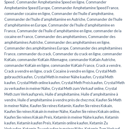
Speed ​​​​
,
Commander Amphetamine Speed ​​​​en ligne
,
Commander
Amphetamine Speed ​​​Europe
,
Commander Amphetamine Speed ​​France
,
commander cocaïne en ligne
,
Commander de l'huile d'amphétamine
,
Commander de l'huile d'amphétamine en Autriche
,
Commander de l'huile
d'amphétamine en Europe
,
Commander de l'huile d'amphétamine en
France
,
Commander de l'huile d'amphétamine en ligne
,
commander de la
cocaïne en France
,
Commander des amphétamines
,
Commander des
amphétamines Autriche
,
Commander des amphétamines en ligne
,
Commander des amphétamines Europe
,
Commander des amphétamines
France
,
commander du crack
,
Commander du crack en ligne
,
commander
KoKain
,
commander KoKain Allemagne
,
commander KoKain Autriche
,
commander KoKain en ligne
,
commander KoKain France
,
Crack a vendre
,
Crack a vendre en ligne
,
crack Cocaïne à vendre en ligne
,
Crystal Meth
gebraucht kaufen
,
Crystal Meth in meiner Nähe kaufen
,
Crystal Meth
kaufen
,
Crystal Meth online kaufen
,
Crystal Meth Preis kaufen
,
Crystal Meth
zu verkaufen in meiner Nähe
,
Crystal Meth zum Verkauf online
,
Crystal
Meth zum Verkaufspreis
,
Huile d'amphétamine
,
Huile d'amphétamine à
vendre
,
Huile d'amphétamine à vendre près de chez moi
,
Kaufen Sie Meth
in meiner Nähe
,
Kaufen Sie reines Ketamin
,
Kaufen Sie reines Kokain
,
Kaufen Sie reines Kokain in meiner Nähe
,
Kaufen Sie reines Kokain online
,
Kaufen Sie reines Kokain Preis
,
Ketamin in meiner Nähe kaufen
,
Ketamin
kaufen
,
Ketamin kaufen Preis
,
Ketamin online kaufen
,
Ketamin Zu
Verkaufen
,
Ketamin Zu verkaufen in meiner Nähe
,
Ketamin Zum Verkauf