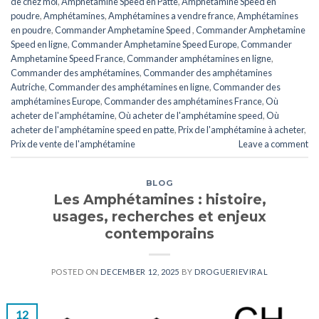
de chez moi
,
Amphetamine Speed en ​​​​Patte
,
Amphetamine Speed en
poudre
,
Amphétamines
,
Amphétamines a vendre france
,
Amphétamines
en poudre
,
Commander Amphetamine Speed ​​​​
,
Commander Amphetamine
Speed ​​​​en ligne
,
Commander Amphetamine Speed ​​​Europe
,
Commander
Amphetamine Speed ​​France
,
Commander amphétamines en ligne
,
Commander des amphétamines
,
Commander des amphétamines
Autriche
,
Commander des amphétamines en ligne
,
Commander des
amphétamines Europe
,
Commander des amphétamines France
,
Où
acheter de l'amphétamine
,
Où acheter de l'amphétamine speed
,
Où
acheter de l'amphétamine speed en patte
,
Prix de l'amphétamine à acheter
,
Prix de vente de l'amphétamine
Leave a comment
BLOG
Les Amphétamines : histoire,
usages, recherches et enjeux
contemporains
POSTED ON
DECEMBER 12, 2025
BY
DROGUERIEVIRAL
12