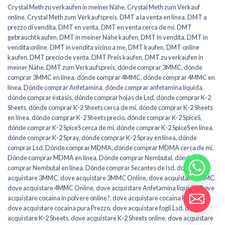
Crystal Meth zu verkaufen in meiner Nähe
,
Crystal Meth zum Verkauf
online
,
Crystal Meth zum Verkaufspreis
,
DMT a la venta en línea
,
DMT a
prezzo di vendita
,
DMT en venta
,
DMT en venta cerca de mí
,
DMT
gebraucht kaufen
,
DMT in meiner Nähe kaufen
,
DMT in vendita
,
DMT in
vendita online
,
DMT in vendita vicino a me
,
DMT kaufen
,
DMT online
kaufen
,
DMT precio de venta
,
DMT Preis kaufen
,
DMT zu verkaufen in
meiner Nähe
,
DMT zum Verkaufspreis
,
dónde comprar 3MMC
,
dónde
comprar 3MMC en línea
,
dónde comprar 4MMC
,
dónde comprar 4MMC en
línea
,
Dónde comprar Anfetamina
,
dónde comprar anfetamina líquida
,
dónde comprar éxtasis
,
dónde comprar hojas de Lsd
,
dónde comprar K-2
Sheets
,
dónde comprar K-2 Sheets cerca de mí
,
dónde comprar K-2 Sheets
en línea
,
dónde comprar K-2 Sheets precio
,
dónde comprar K-2 SpiceS
,
dónde comprar K-2 SpiceS cerca de mí
,
dónde comprar K-2 SpiceS en línea
,
dónde comprar K-2 Spray
,
dónde comprar K-2 Spray en línea
,
dónde
comprar Lsd
,
Dónde comprar MDMA
,
dónde comprar MDMA cerca de mí
,
Dónde comprar MDMA en línea
,
Dónde comprar Nembutal
,
dónde
comprar Nembutal en línea
,
Dónde comprar Secantes de lsd
,
dove
acquistare 3MMC
,
dove acquistare 3MMC Online
,
dove acquistare 4MMC
,
dove acquistare 4MMC Online
,
dove acquistare Anfetamina liquida
,
Dove
acquistare cocaina in polvere online?
,
dove acquistare cocaina Prezzo
,
dove acquistare cocaina pura Prezzo
,
dove acquistare fogli Lsd
,
dove
acquistare K-2 Sheets
,
dove acquistare K-2 Sheets online
,
dove acquistare