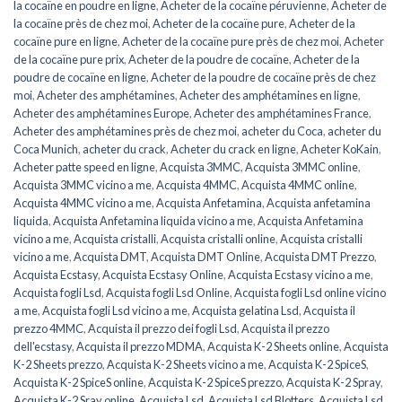
la cocaïne en poudre en ligne
,
Acheter de la cocaïne péruvienne
,
Acheter de
la cocaïne près de chez moi
,
Acheter de la cocaïne pure
,
Acheter de la
cocaïne pure en ligne
,
Acheter de la cocaïne pure près de chez moi
,
Acheter
de la cocaïne pure prix
,
Acheter de la poudre de cocaïne
,
Acheter de la
poudre de cocaïne en ligne
,
Acheter de la poudre de cocaïne près de chez
moi
,
Acheter des amphétamines
,
Acheter des amphétamines en ligne
,
Acheter des amphétamines Europe
,
Acheter des amphétamines France
,
Acheter des amphétamines près de chez moi
,
acheter du Coca
,
acheter du
Coca Munich
,
acheter du crack
,
Acheter du crack en ligne
,
Acheter KoKain
,
Acheter patte speed en ligne
,
Acquista 3MMC
,
Acquista 3MMC online
,
Acquista 3MMC vicino a me
,
Acquista 4MMC
,
Acquista 4MMC online
,
Acquista 4MMC vicino a me
,
Acquista Anfetamina
,
Acquista anfetamina
liquida
,
Acquista Anfetamina liquida vicino a me
,
Acquista Anfetamina
vicino a me
,
Acquista cristalli
,
Acquista cristalli online
,
Acquista cristalli
vicino a me
,
Acquista DMT
,
Acquista DMT Online
,
Acquista DMT Prezzo
,
Acquista Ecstasy
,
Acquista Ecstasy Online
,
Acquista Ecstasy vicino a me
,
Acquista fogli Lsd
,
Acquista fogli Lsd Online
,
Acquista fogli Lsd online vicino
a me
,
Acquista fogli Lsd vicino a me
,
Acquista gelatina Lsd
,
Acquista il
prezzo 4MMC
,
Acquista il prezzo dei fogli Lsd
,
Acquista il prezzo
dell'ecstasy
,
Acquista il prezzo MDMA
,
Acquista K-2 Sheets online
,
Acquista
K-2 Sheets prezzo
,
Acquista K-2 Sheets vicino a me
,
Acquista K-2 SpiceS
,
Acquista K-2 SpiceS online
,
Acquista K-2 SpiceS prezzo
,
Acquista K-2 Spray
,
Acquista K-2 Sray online
,
Acquista Lsd
,
Acquista Lsd Blotters
,
Acquista Lsd