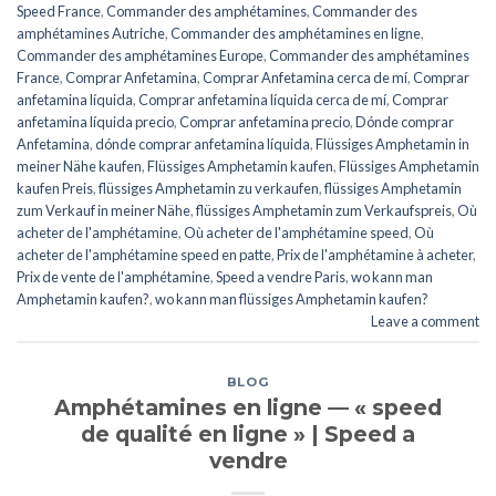
Speed ​​France
,
Commander des amphétamines
,
Commander des
amphétamines Autriche
,
Commander des amphétamines en ligne
,
Commander des amphétamines Europe
,
Commander des amphétamines
France
,
Comprar Anfetamina
,
Comprar Anfetamina cerca de mí
,
Comprar
anfetamina líquida
,
Comprar anfetamina líquida cerca de mí
,
Comprar
anfetamina líquida precio
,
Comprar anfetamina precio
,
Dónde comprar
Anfetamina
,
dónde comprar anfetamina líquida
,
Flüssiges Amphetamin in
meiner Nähe kaufen
,
Flüssiges Amphetamin kaufen
,
Flüssiges Amphetamin
kaufen Preis
,
flüssiges Amphetamin zu verkaufen
,
flüssiges Amphetamin
zum Verkauf in meiner Nähe
,
flüssiges Amphetamin zum Verkaufspreis
,
Où
acheter de l'amphétamine
,
Où acheter de l'amphétamine speed
,
Où
acheter de l'amphétamine speed en patte
,
Prix de l'amphétamine à acheter
,
Prix de vente de l'amphétamine
,
Speed a vendre Paris
,
wo kann man
Amphetamin kaufen?
,
wo kann man flüssiges Amphetamin kaufen?
Leave a comment
BLOG
Amphétamines en ligne — « speed
de qualité en ligne » | Speed a
vendre