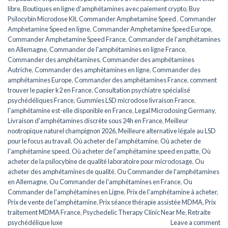
libre
,
Boutiques en ligne d'amphétamines avec paiement crypto
,
Buy
Psilocybin Microdose Kit
,
Commander Amphetamine Speed ​​​​
,
Commander
Amphetamine Speed ​​​​en ligne
,
Commander Amphetamine Speed ​​​Europe
,
Commander Amphetamine Speed ​​France
,
Commander de l'amphétamines
en Allemagne
,
Commander de l'amphétamines en ligne France
,
Commander des amphétamines
,
Commander des amphétamines
Autriche
,
Commander des amphétamines en ligne
,
Commander des
amphétamines Europe
,
Commander des amphétamines France
,
comment
trouver le papier k2 en France
,
Consultation psychiatre spécialisé
psychédéliques France
,
Gummies LSD microdose livraison France
,
l'amphétamine est-elle disponible en France
,
Legal Microdosing Germany
,
Livraison d'amphétamines discrète sous 24h en France
,
Meilleur
nootropique naturel champignon 2026
,
Meilleure alternative légale au LSD
pour le focus au travail
,
Où acheter de l'amphétamine
,
Où acheter de
l'amphétamine speed
,
Où acheter de l'amphétamine speed en patte
,
Où
acheter de la psilocybine de qualité laboratoire pour microdosage
,
Ou
acheter des amphétamines de qualité
,
Ou Commander de l'amphétamines
en Allemagne
,
Ou Commander de l'amphétamines en France
,
Ou
Commander de l'amphétamines en Ligne
,
Prix de l'amphétamine à acheter
,
Prix de vente de l'amphétamine
,
Prix séance thérapie assistée MDMA
,
Prix
traitement MDMA France
,
Psychedelic Therapy Clinic Near Me
,
Retraite
psychédélique luxe
Leave a comment