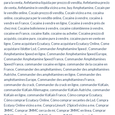
para la venta
,
Anfetamina liquida per prezzo di vendita
,
Anfetamina precio
de venta
,
Anfetamine in vendita vicino a me
,
buy Amphetamine
,
Cocain per
le vendite online
,
Cocain prezzo di vendita
,
Cocain vicino a me
,
cocaina
online
,
cocaina pura per le vendite online
,
Cocaïne à vendre
,
cocaïne à
vendre en France
,
Cocaïne à vendre en ligne
,
Cocaïne à vendre près de
chez moi
,
Cocaïne bolivienne à vendre
,
cocaïne colombienne à vendre
,
cocaïne en France
,
cocaïne Italie
,
cocaïne ou acheter
,
Cocaine prezzo di
acquisto
,
cocaïne pure
,
cocaïne pure à vendre
,
cocaïne pure en vente en
ligne
,
Come acquistare Ecsatacy
,
Come acquistare Ecsatacy Online
,
Come
acquistare i blotter Lsd
,
Commander Amphetamine Speed ​​​​
,
Commander
Amphetamine Speed ​​​​en ligne
,
Commander Amphetamine Speed ​​​Europe
,
Commander Amphetamine Speed ​​France
,
Commander Amphétamines
Speed ​​France
,
commander cocaïne en ligne
,
commander de la cocaïne en
France
,
Commander des amphétamines
,
Commander des amphétamines
Autriche
,
Commander des amphétamines en ligne
,
Commander des
amphétamines Europe
,
Commander des amphétamines France
,
commander du crack
,
Commander du crack en ligne
,
commander KoKain
,
commander KoKain Allemagne
,
commander KoKain Autriche
,
commander
KoKain en ligne
,
commander KoKain France
,
Cómo comprar Ecsatacy
,
Cómo comprar Ecsatacy Online
,
Cómo comprar secantes de Lsd
,
Compra
Ecstasy Online vicino a me
,
Compra Linea K-2 SpiceS vicino a me
,
Comprar
3MMC
,
Comprar 3MMC cerca de mí
,
Comprar 3MMC en línea
,
Comprar