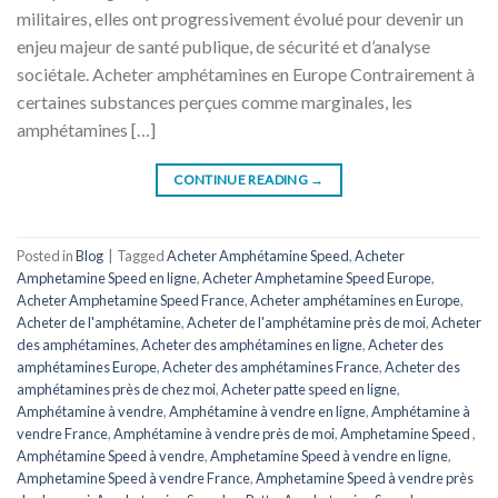
militaires, elles ont progressivement évolué pour devenir un
enjeu majeur de santé publique, de sécurité et d’analyse
sociétale. Acheter amphétamines en Europe Contrairement à
certaines substances perçues comme marginales, les
amphétamines […]
CONTINUE READING
→
Posted in
Blog
|
Tagged
Acheter Amphétamine Speed
,
Acheter
Amphetamine Speed ​​​​en ligne
,
Acheter Amphetamine Speed ​​​​Europe
,
Acheter Amphetamine Speed ​​​​France
,
Acheter amphétamines en Europe
,
Acheter de l'amphétamine
,
Acheter de l'amphétamine près de moi
,
Acheter
des amphétamines
,
Acheter des amphétamines en ligne
,
Acheter des
amphétamines Europe
,
Acheter des amphétamines France
,
Acheter des
amphétamines près de chez moi
,
Acheter patte speed en ligne
,
Amphétamine à vendre
,
Amphétamine à vendre en ligne
,
Amphétamine à
vendre France
,
Amphétamine à vendre près de moi
,
Amphetamine Speed ​​​​
,
Amphétamine Speed ​​​​à vendre
,
Amphetamine Speed ​​​​à vendre en ligne
,
Amphetamine Speed ​​​​à vendre France
,
Amphetamine Speed à vendre près