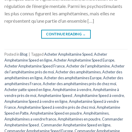
régulation de l’énergie mentale. Parmi les psychostimulants
les plus connus figurent les amphétamines, mais elles ne
représentent qu’une partie d’un ensemble […]
CONTINUE READING
→
Posted in
Blog
|
Tagged
Acheter Amphétamine Speed
,
Acheter
Amphetamine Speed ​​​​en ligne
,
Acheter Amphetamine Speed ​​​​Europe
,
Acheter Amphetamine Speed ​​​​France
,
Acheter de l'amphétamine
,
Acheter
de l'amphétamine près de moi
,
Acheter des amphétamines
,
Acheter des
amphétamines en ligne
,
Acheter des amphétamines Europe
,
Acheter des
amphétamines France
,
Acheter des amphétamines près de chez moi
,
Acheter patte speed en ligne
,
Amphétamine à vendre
,
Amphétamine à
vendre près de moi
,
Amphetamine Speed ​​​​
,
Amphétamine Speed ​​​​à vendre
,
Amphetamine Speed ​​​​à vendre en ligne
,
Amphetamine Speed ​​​​à vendre
France
,
Amphetamine Speed à vendre près de chez moi
,
Amphetamine
Speed en ​​​​Patte
,
Amphetamine Speed en poudre
,
Amphétamines
,
Amphétamines a vendre france
,
Amphétamines en poudre
,
Commander
Amphetamine Speed ​​​​
,
Commander Amphetamine Speed ​​​​en ligne
,
Commander Amphetamine Speed ​​​Europe
,
Commander Amphetamine