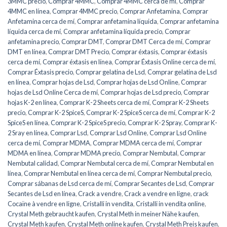
3MMC precio
,
Comprar 4MMC
,
Comprar 4MMC cerca de mí
,
Comprar
4MMC en línea
,
Comprar 4MMC precio
,
Comprar Anfetamina
,
Comprar
Anfetamina cerca de mí
,
Comprar anfetamina líquida
,
Comprar anfetamina
líquida cerca de mí
,
Comprar anfetamina líquida precio
,
Comprar
anfetamina precio
,
Comprar DMT
,
Comprar DMT Cerca de mí
,
Comprar
DMT en línea
,
Comprar DMT Precio
,
Comprar éxtasis
,
Comprar éxtasis
cerca de mí
,
Comprar éxtasis en línea
,
Comprar Éxtasis Online cerca de mí
,
Comprar Éxtasis precio
,
Comprar gelatina de Lsd
,
Comprar gelatina de Lsd
en línea
,
Comprar hojas de Lsd
,
Comprar hojas de Lsd Online
,
Comprar
hojas de Lsd Online Cerca de mí
,
Comprar hojas de Lsd precio
,
Comprar
hojas K-2 en línea
,
Comprar K-2 Sheets cerca de mí
,
Comprar K-2 Sheets
precio
,
Comprar K-2 SpiceS
,
Comprar K-2 SpiceS cerca de mí
,
Comprar K-2
SpiceS en línea
,
Comprar K-2 SpiceS precio
,
Comprar K-2 Spray
,
Comprar K-
2 Sray en línea
,
Comprar Lsd
,
Comprar Lsd Online
,
Comprar Lsd Online
cerca de mí
,
Comprar MDMA
,
Comprar MDMA cerca de mí
,
Comprar
MDMA en línea
,
Comprar MDMA precio
,
Comprar Nembutal
,
Comprar
Nembutal calidad
,
Comprar Nembutal cerca de mí
,
Comprar Nembutal en
línea
,
Comprar Nembutal en línea cerca de mí
,
Comprar Nembutal precio
,
Comprar sábanas de Lsd cerca de mí
,
Comprar Secantes de Lsd
,
Comprar
Secantes de Lsd en línea
,
Crack a vendre
,
Crack a vendre en ligne
,
crack
Cocaïne à vendre en ligne
,
Cristalli in vendita
,
Cristalli in vendita online
,
Crystal Meth gebraucht kaufen
,
Crystal Meth in meiner Nähe kaufen
,
Crystal Meth kaufen
,
Crystal Meth online kaufen
,
Crystal Meth Preis kaufen
,