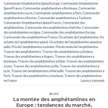
Commander Amphetamine Speed ​​​Europe
,
Commander Amphetamine
Speed ​​France
,
Commander amphétamines a Bordeaux
,
Commander
amphétamines a Lyon
,
Commander amphétamines a Paris
,
Commander
amphétamines a Rennes
,
Commander amphétamines a Toulouse
,
Commander Amphétamines Speed ​​France
,
Commander des
amphétamines
,
Commander des amphétamines Autriche
,
Commander
des amphétamines en ligne
,
Commander des amphétamines Europe
,
Commander des amphétamines France
,
Où acheter de l'amphétamine
,
Où
acheter de l'amphétamine speed
,
Où acheter de l'amphétamine speed en
patte
,
Prix de l'amphétamine à acheter
,
Prix de vente de l'amphétamine
,
Trouver des amphétamines
,
Trouver des amphétamines a Amiens
,
Trouver des amphétamines a Angers
,
Trouver des amphétamines a
bordeaux
,
Trouver des amphétamines a Dijon
,
Trouver des amphétamines
a Lens
,
Trouver des amphétamines a Lille
,
Trouver des amphétamines a
Lyon
,
Trouver des amphétamines a Marseille
,
Trouver des amphétamines a
Paris
,
Trouver des amphétamines a toulouse
,
Trouver des amphétamines
en France
Leave a comment
BLOG
La montée des amphétamines en
Europe : tendances du marché,