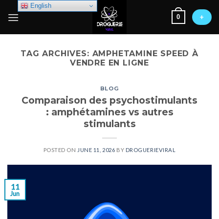
Skip
English
0
to
+
content
TAG ARCHIVES:
AMPHETAMINE SPEED ​​​​À
VENDRE EN LIGNE
BLOG
Comparaison des psychostimulants
: amphétamines vs autres
stimulants
POSTED ON
JUNE 11, 2026
BY
DROGUERIEVIRAL
11
Jun