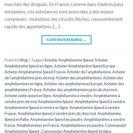
marchés des drogues. En France, comme dans d’autres pays
européens, ces substances sont associées à des enjeux
complexes : mutations des circuits illicites, renouvellement
rapide des appellations, […]
CONTINUE READING
→
Posted in
Blog
|
Tagged
Acheter Amphétamine Speed
,
Acheter
Amphetamine Speed ​​​​en ligne
,
Acheter Amphetamine Speed ​​​​Europe
,
Acheter Amphetamine Speed ​​​​France
,
Acheter de l'amphétamine
,
Acheter
de l'amphétamine près de moi
,
Acheter des amphétamines
,
Acheter des
amphétamines en ligne
,
Acheter des amphétamines Europe
,
Acheter des
amphétamines France
,
Acheter des amphétamines près de chez moi
,
Acheter patte speed en ligne
,
Amphétamine à vendre
,
Amphétamine à
vendre près de moi
,
Amphetamine Speed ​​​​
,
Amphétamine Speed ​​​​à vendre
,
Amphetamine Speed ​​​​à vendre en ligne
,
Amphetamine Speed ​​​​à vendre
France
,
Amphetamine Speed à vendre près de chez moi
,
Amphetamine
Speed en ​​​​Patte
,
Amphetamine Speed en poudre
,
Amphétamines a vendre
france
,
Amphétamines en France
,
Amphétamines en poudre
,
Commander
Amphetamine Speed ​​​​
,
Commander Amphetamine Speed ​​​​en ligne
,