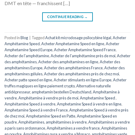
DMT en tête — franchissent […]
CONTINUE READING
→
Posted in
Blog
|
Tagged
Achat kit microdosage psilocybine légal
,
Acheter
Amphétamine Speed
,
Acheter Amphetamine Speed ​​​​en ligne
,
Acheter
Amphetamine Speed ​​​​Europe
,
Acheter Amphetamine Speed ​​​​France
,
Acheter de l'amphétamine
,
Acheter de l'amphétamine près de moi
,
Acheter
des amphétamines
,
Acheter des amphétamines en ligne
,
Acheter des
amphétamines Europe
,
Acheter des amphétamines France
,
Acheter des
amphétamines gélules
,
Acheter des amphétamines près de chez moi
,
Acheter patte speed en ligne
,
Acheter stimulants en ligne Europe
,
Acheter
truffes magiques en ligne paiement crypto
,
Alternative naturelle
antidépresseur
,
amphetamin bestellen Deutschland
,
Amphétamine à
vendre
,
Amphétamine à vendre près de moi
,
Amphetamine Speed ​​​​
,
Amphétamine Speed ​​​​à vendre
,
Amphetamine Speed ​​​​à vendre en ligne
,
Amphetamine Speed ​​​​à vendre France
,
Amphetamine Speed à vendre près
de chez moi
,
Amphetamine Speed en ​​​​Patte
,
Amphetamine Speed en
poudre
,
Amphétamines
,
amphétamines à vendre
,
Amphétamines a vendre
a paris sans ordonnance
,
Amphétamines a vendre france
,
Amphétamines
en poudre
,
Amphétamines pure a vendre a Monaco
,
amphétamines vente