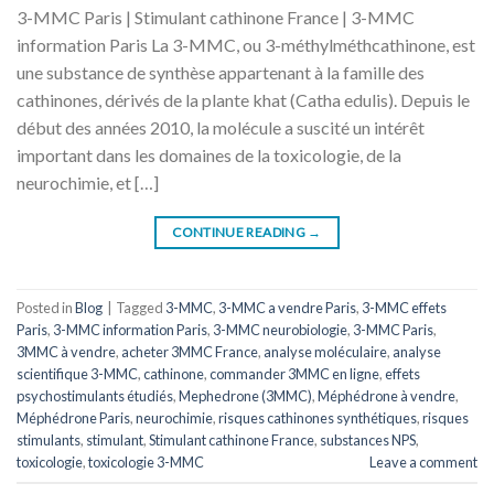
3-MMC Paris | Stimulant cathinone France | 3-MMC
information Paris La 3-MMC, ou 3-méthylméthcathinone, est
une substance de synthèse appartenant à la famille des
cathinones, dérivés de la plante khat (Catha edulis). Depuis le
début des années 2010, la molécule a suscité un intérêt
important dans les domaines de la toxicologie, de la
neurochimie, et […]
CONTINUE READING
→
Posted in
Blog
|
Tagged
3-MMC
,
3-MMC a vendre Paris
,
3-MMC effets
Paris
,
3-MMC information Paris
,
3-MMC neurobiologie
,
3-MMC Paris
,
3MMC à vendre
,
acheter 3MMC France
,
analyse moléculaire
,
analyse
scientifique 3-MMC
,
cathinone
,
commander 3MMC en ligne
,
effets
psychostimulants étudiés
,
Mephedrone (3MMC)
,
Méphédrone à vendre
,
Méphédrone Paris
,
neurochimie
,
risques cathinones synthétiques
,
risques
stimulants
,
stimulant
,
Stimulant cathinone France
,
substances NPS
,
toxicologie
,
toxicologie 3-MMC
Leave a comment