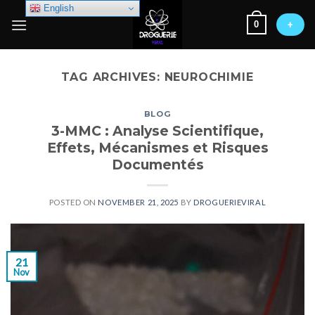
Skip
English
0
to
+
content
TAG ARCHIVES:
NEUROCHIMIE
BLOG
3-MMC : Analyse Scientifique,
Effets, Mécanismes et Risques
Documentés
POSTED ON
NOVEMBER 21, 2025
BY
DROGUERIEVIRAL
21
Nov