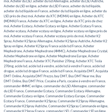
moi
,
Acheter du LSD
,
acheter du lsd Allemagne
,
acheter du LSD Autriche
,
Acheter du LSD en ligne
,
acheter du LSD France
,
acheter du lsd liquide
,
acheter du lsd liquide en France
,
acheter du lsd liquide en ligne
,
acheter du
LSD près de chez moi
,
Acheter du XTC (MDMA) en ligne
,
Acheter du XTC
(MDMA) France
,
Acheter du XTC en ligne
,
Acheter du XTC près de chez
moi
,
Acheter Ecstacy
,
Acheter Ecstacy en ligne
,
Acheter Ecstacy France
,
Acheter ecstasy
,
Acheter ecstasy en ligne
,
Acheter ecstasy en ligne près de
moi
,
Acheter ecstasy France
,
Acheter ecstasy près de moi
,
Acheter K2
Spray
,
Acheter K2 Spray Allemagne
,
Acheter K2 Spray Autriche
,
Acheter K2
Spray en ligne
,
Acheter K2 Spray France acide lsd France
,
Acheter
Mephedrone
,
Acheter Mephedrone (4MMC)
,
Acheter Mephedrone Crystal
,
Acheter Mephedrone en ligne
,
Acheter Mephedrone Europe
,
Acheter
Mephedrone France
,
Acheter XTC Punisher 270mg
,
Acheter XTC Tesla
270mg
,
acide lsd
,
acide lsd à vendre
,
acide lsd à vendre France
,
acide lsd
drogue
,
acide lsd drogue France
,
acide lsd France
,
Acquista DMT
,
Acquista
DMT Online
,
Acquista DMT Prezzo
,
buy DMT
,
Buy DMT Near me
,
Buy
DMT Online
,
Buy DMT Price
,
Cocaïne a Paris
,
cocaïne à vendre en France
,
commander 4MMC en ligne
,
commander du LSD Allemagne
,
commander
du LSD France
,
Commander Ecstacy
,
Commander Ecstacy Allemagne
,
Commander Ecstacy en ligne
,
Commander Ecstacy Europe
,
Commander
Ecstacy France
,
Commander K2 Spray
,
Commander K2 Spray Allemagne
,
Commander K2 Spray Autriche
,
Commander K2 Spray Commande en ligne
,
Commander K2 Spray France
,
commander LSD
,
Commander LSD en ligne
,