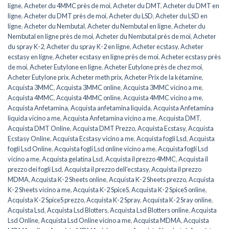
ligne
,
Acheter du 4MMC près de moi
,
Acheter du DMT
,
Acheter du DMT en
ligne
,
Acheter du DMT près de moi
,
Acheter du LSD
,
Acheter du LSD en
ligne
,
Acheter du Nembutal
,
Acheter du Nembutal en ligne
,
Acheter du
Nembutal en ligne près de moi
,
Acheter du Nembutal près de moi
,
Acheter
du spray K-2
,
Acheter du spray K-2 en ligne
,
Acheter ecstasy
,
Acheter
ecstasy en ligne
,
Acheter ecstasy en ligne près de moi
,
Acheter ecstasy près
de moi
,
Acheter Eutylone en ligne
,
Acheter Eutylone près de chez moi
,
Acheter Eutylone prix
,
Acheter meth prix
,
Acheter Prix de la kétamine
,
Acquista 3MMC
,
Acquista 3MMC online
,
Acquista 3MMC vicino a me
,
Acquista 4MMC
,
Acquista 4MMC online
,
Acquista 4MMC vicino a me
,
Acquista Anfetamina
,
Acquista anfetamina liquida
,
Acquista Anfetamina
liquida vicino a me
,
Acquista Anfetamina vicino a me
,
Acquista DMT
,
Acquista DMT Online
,
Acquista DMT Prezzo
,
Acquista Ecstasy
,
Acquista
Ecstasy Online
,
Acquista Ecstasy vicino a me
,
Acquista fogli Lsd
,
Acquista
fogli Lsd Online
,
Acquista fogli Lsd online vicino a me
,
Acquista fogli Lsd
vicino a me
,
Acquista gelatina Lsd
,
Acquista il prezzo 4MMC
,
Acquista il
prezzo dei fogli Lsd
,
Acquista il prezzo dell'ecstasy
,
Acquista il prezzo
MDMA
,
Acquista K-2 Sheets online
,
Acquista K-2 Sheets prezzo
,
Acquista
K-2 Sheets vicino a me
,
Acquista K-2 SpiceS
,
Acquista K-2 SpiceS online
,
Acquista K-2 SpiceS prezzo
,
Acquista K-2 Spray
,
Acquista K-2 Sray online
,
Acquista Lsd
,
Acquista Lsd Blotters
,
Acquista Lsd Blotters online
,
Acquista
Lsd Online
,
Acquista Lsd Online vicino a me
,
Acquista MDMA
,
Acquista