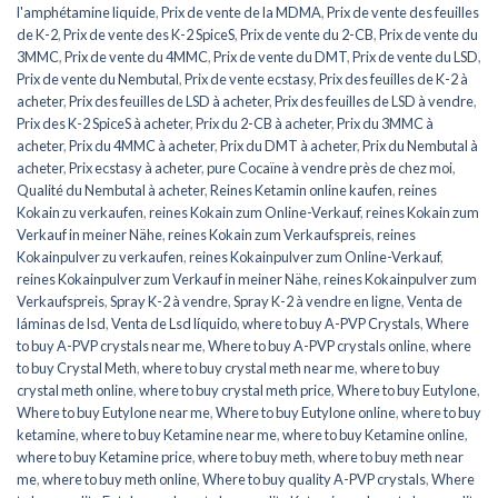
l'amphétamine liquide
,
Prix de vente de la MDMA
,
Prix de vente des feuilles
de K-2
,
Prix de vente des K-2 SpiceS
,
Prix de vente du 2-CB
,
Prix de vente du
3MMC
,
Prix de vente du 4MMC
,
Prix de vente du DMT
,
Prix de vente du LSD
,
Prix de vente du Nembutal
,
Prix de vente ecstasy
,
Prix des feuilles de K-2 à
acheter
,
Prix des feuilles de LSD à acheter
,
Prix des feuilles de LSD à vendre
,
Prix des K-2 SpiceS à acheter
,
Prix du 2-CB à acheter
,
Prix du 3MMC à
acheter
,
Prix du 4MMC à acheter
,
Prix du DMT à acheter
,
Prix du Nembutal à
acheter
,
Prix ecstasy à acheter
,
pure Cocaïne à vendre près de chez moi
,
Qualité du Nembutal à acheter
,
Reines Ketamin online kaufen
,
reines
Kokain zu verkaufen
,
reines Kokain zum Online-Verkauf
,
reines Kokain zum
Verkauf in meiner Nähe
,
reines Kokain zum Verkaufspreis
,
reines
Kokainpulver zu verkaufen
,
reines Kokainpulver zum Online-Verkauf
,
reines Kokainpulver zum Verkauf in meiner Nähe
,
reines Kokainpulver zum
Verkaufspreis
,
Spray K-2 à vendre
,
Spray K-2 à vendre en ligne
,
Venta de
láminas de lsd
,
Venta de Lsd líquido
,
where to buy A-PVP Crystals
,
Where
to buy A-PVP crystals near me
,
Where to buy A-PVP crystals online
,
where
to buy Crystal Meth
,
where to buy crystal meth near me
,
where to buy
crystal meth online
,
where to buy crystal meth price
,
Where to buy Eutylone
,
Where to buy Eutylone near me
,
Where to buy Eutylone online
,
where to buy
ketamine
,
where to buy Ketamine near me
,
where to buy Ketamine online
,
where to buy Ketamine price
,
where to buy meth
,
where to buy meth near
me
,
where to buy meth online
,
Where to buy quality A-PVP crystals
,
Where