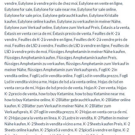
vendre
,
Eutylone à vendre près de chez moi
,
Eutylone en vente en ligne
,
Eutylone for sale
,
Eutylone for sale near me
,
Eutylone for sale online
,
Eutylone for sale price
,
Eutylone gebraucht kaufen
,
Eutylone Kristalle
kaufen
,
Eutylone online kaufen
,
Eutylone zu verkaufen in meiner Nähe
,
Eutylone zum Verkauf online
,
Eutylone zum Verkauf Preis
,
Éxtasis a la venta
,
Éxtasis en venta cerca de mí
,
Éxtasis precio de venta
,
Feuilles de K-2 à
vendre
,
Feuilles de K-2 à vendre en ligne
,
Feuilles de K-2 à vendre près de
moi
,
Feuilles de LSD à vendre
,
Feuilles de LSD à vendre en ligne
,
Feuilles de
LSD à vendre près de moi
,
Flüssiges Amphetamin in meiner Nähe kaufen
,
Flüssiges Amphetamin kaufen
,
Flüssiges Amphetamin kaufen Preis
,
flüssiges Amphetamin zu verkaufen
,
flüssiges Amphetamin zum Verkauf in
meiner Nähe
,
flüssiges Amphetamin zum Verkaufspreis
,
Fogli K-2 in
vendita online
,
Fogli Lsd in vendita online
,
Fogli Lsd in vendita prezzo
,
Fogli
Lsd in vendita vicino a me
,
Hojas de lsd a la venta online
,
Hojas de lsd en
venta cerca de mí
,
Hojas de lsd precio de venta
,
Hojas K-2 en venta
,
Hojas
K-2 precio de venta
,
how to buy Ketamine
,
how to buy Ketamine near me
,
how to buy Ketamine online
,
K-2 Blätter gebraucht kaufen
,
K-2 Blätter online
kaufen
,
K-2 Blätter zum Verkauf in meiner Nähe
,
K-2 Blätter zum
Verkaufspreis
,
K-2 Fogli in vendita prezzo
,
K-2 Hojas en venta cerca de mí
,
K-2 Hojas para la venta en línea
,
K-2 Lastre in vendita
,
K-2 Platten in meiner
Nähe kaufen
,
K-2 Sheets in vendita vicino a me
,
K-2 Sheets kaufen Preis
,
K-2
Sheets online kaufen
,
K-2 SpiceS à vendre
,
K-2 SpiceS à vendre en ligne
,
K-2