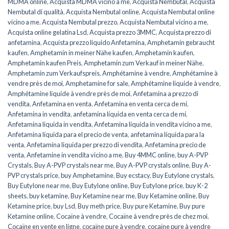
MDMA online
,
Acquista MDMA vicino a me
,
Acquista Nembutal
,
Acquista
Nembutal di qualità
,
Acquista Nembutal online
,
Acquista Nembutal online
vicino a me
,
Acquista Nembutal prezzo
,
Acquista Nembutal vicino a me
,
Acquista online gelatina Lsd
,
Acquista prezzo 3MMC
,
Acquista prezzo di
anfetamina
,
Acquista prezzo liquido Anfetamina
,
Amphetamin gebraucht
kaufen
,
Amphetamin in meiner Nähe kaufen
,
Amphetamin kaufen
,
Amphetamin kaufen Preis
,
Amphetamin zum Verkauf in meiner Nähe
,
Amphetamin zum Verkaufspreis
,
Amphétamine à vendre
,
Amphétamine à
vendre près de moi
,
Amphetamine for sale
,
Amphétamine liquide à vendre
,
Amphétamine liquide à vendre près de moi
,
Anfetamina a prezzo di
vendita
,
Anfetamina en venta
,
Anfetamina en venta cerca de mí
,
Anfetamina in vendita
,
anfetamina líquida en venta cerca de mí
,
Anfetamina liquida in vendita
,
Anfetamina liquida in vendita vicino a me
,
Anfetamina líquida para el precio de venta
,
anfetamina líquida para la
venta
,
Anfetamina liquida per prezzo di vendita
,
Anfetamina precio de
venta
,
Anfetamine in vendita vicino a me
,
Buy 4MMC online
,
buy A-PVP
Crystals
,
Buy A-PVP crystals near me
,
Buy A-PVP crystals online
,
Buy A-
PVP crystals price
,
buy Amphetamine
,
Buy ecstacy
,
Buy Eutylone crystals
,
Buy Eutylone near me
,
Buy Eutylone online
,
Buy Eutylone price
,
buy K-2
sheets
,
buy ketamine
,
Buy Ketamine near me
,
Buy Ketamine online
,
Buy
Ketamine price
,
buy Lsd
,
Buy meth price
,
Buy pure Ketamine
,
Buy pure
Ketamine online
,
Cocaïne à vendre
,
Cocaïne à vendre près de chez moi
,
Cocaïne en vente en ligne
,
cocaïne pure à vendre
,
cocaïne pure à vendre