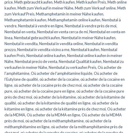
price
,
Meth gebraucht kaufen
,
Meth kaufen
,
Meth kaufen Preis
,
Meth online
kaufen
,
Meth zum Verkauf in meiner Nähe
,
Meth zum Verkauf online
,
Meth
zum Verkauf Preis
,
Methamphetamin in meiner Nähe kaufen
,
Methamphetamin kaufen
,
Methamphetamin online kaufen
,
Nembutal à
vendre
,
Nembutal à vendre en ligne
,
Nembutal à vendre près de moi
,
Nembutal en venta
,
Nembutal en venta cerca de mí
,
Nembutal en venta en
línea
,
Nembutal gebraucht kaufen
,
Nembutal in meiner Nähe kaufen
,
Nembutal in vendita
,
Nembutal in vendita online
,
Nembutal in vendita
prezzo
,
Nembutal in vendita vicino a me
,
Nembutal kaufen
,
Nembutal
kaufen Preis
,
Nembutal online kaufen
,
Nembutal online kaufen in meiner
Nähe
,
Nembutal precio de venta
,
Nembutal Qualität kaufen
,
Nembutal zu
verkaufen in meiner Nähe
,
Nembutal zu verkaufen Preis
,
Où acheter de
l'amphétamine
,
Où acheter de l'amphétamine liquide
,
Où acheter de
l’Eutylone de qualité
,
où acheter de la cocaïne
,
où acheter de la cocaïne en
ligne
,
où acheter de la cocaïne près de chez moi
,
où acheter de la cocaïne
pure
,
où acheter de la cocaïne pure en ligne
,
où acheter de la cocaïne pure
près de chez moi
,
où acheter de la kétamine
,
où acheter de la kétamine de
qualité
,
où acheter de la kétamine de qualité en ligne
,
où acheter de la
kétamine en ligne
,
où acheter de la kétamine près de chez moi
,
Où acheter
de la MDMA
,
Où acheter de la MDMA en ligne
,
Où acheter de la MDMA
près de moi
,
où acheter de la méthamphétamine
,
où acheter de la
méthamphétamine en ligne
,
où acheter de la méthamphétamine près de
chez moi
,
où acheter de la poudre de cocaïne
,
où acheter de la poudre de