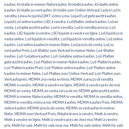
kaufen
,
Kristalle in meiner Nähe kaufen
,
Kristalle kaufen
,
Kristalle online
kaufen
,
Kristalle zu verkaufen
,
Kristalle zum Online-Verkauf
,
Lastre Lsd in
vendita
,
Linea Acquista DMT vicino a me
,
Liquid Lsd gebraucht kaufen
,
Liquid Lsd online kaufen
,
LSD à vendre
,
Lsd Blotter online kaufen
,
Lsd en
venta
,
Lsd gebraucht kaufen
,
Lsd in vendita
,
Lsd in vendita prezzo
,
Lsd
kaufen
,
LSD liquide à vendre
,
LSD liquide à vendre en ligne
,
Lsd líquido a la
venta online
,
Lsd liquido in vendita
,
Lsd liquido in vendita online
,
Lsd online
kaufen
,
Lsd online kaufen in meiner Nähe
,
Lsd precio de venta
,
Lsd zu
verkaufen Preis
,
Lsd-Blätter zum Verkauf in meiner Nähe
,
Lsd-Blotter
kaufen
,
Lsd-Gelatine kaufen
,
Lsd-Gelatine online kaufen
,
Lsd-Platten
gebraucht kaufen
,
Lsd-Platten in meiner Nähe kaufen
,
Lsd-Platten kaufen
,
Lsd-Platten kaufen Preis
,
Lsd-Platten online kaufen
,
Lsd-Platten online
kaufen In meiner Nähe
,
Lsd-Platten zum Online-Verkauf
,
Lsd-Platten zum
Verkaufspreis
,
MDMA a la venta en línea
,
MDMA a prezzo di vendita
,
MDMA à vendre
,
MDMA à vendre en ligne
,
MDMA à vendre près de moi
,
MDMA en venta
,
MDMA en venta cerca de mí
,
MDMA gebraucht kaufen
,
MDMA in meiner Nähe kaufen
,
MDMA in vendita
,
MDMA in vendita online
,
MDMA in vendita vicino a me
,
MDMA kaufen
,
MDMA kaufen Preis
,
MDMA
online kaufen
,
MDMA precio de venta
,
MDMA zu verkaufen in meiner
Nähe
,
MDMA zum Verkauf Preis
,
Méphédrone à vendre
,
Meth à vendre
,
Meth à vendre en ligne
,
Meth à vendre près de chez moi
,
Meth à vendre
prix
,
Meth for sale
,
Meth for sale near me
,
Meth for sale online
,
Meth for sale