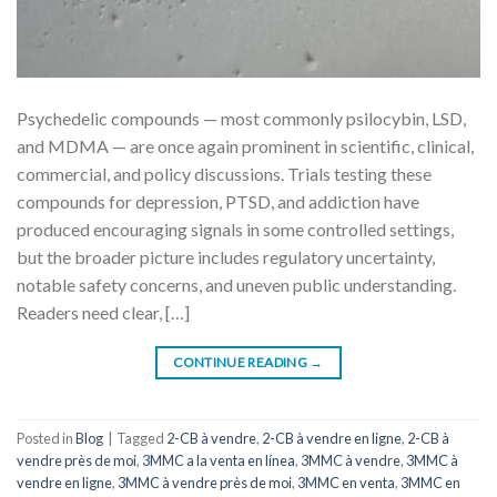
Psychedelic compounds — most commonly psilocybin, LSD,
and MDMA — are once again prominent in scientific, clinical,
commercial, and policy discussions. Trials testing these
compounds for depression, PTSD, and addiction have
produced encouraging signals in some controlled settings,
but the broader picture includes regulatory uncertainty,
notable safety concerns, and uneven public understanding.
Readers need clear, […]
CONTINUE READING
→
Posted in
Blog
|
Tagged
2-CB à vendre
,
2-CB à vendre en ligne
,
2-CB à
vendre près de moi
,
3MMC a la venta en línea
,
3MMC à vendre
,
3MMC à
vendre en ligne
,
3MMC à vendre près de moi
,
3MMC en venta
,
3MMC en