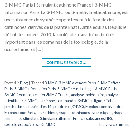
3-MMC Paris | Stimulant cathinone France | 3-MMC
information Paris La 3-MMC, ou 3-méthylméthcathinone, est
une substance de synthèse appartenant à la famille des
cathinones, dérivés de la plante khat (Catha edulis). Depuis le
début des années 2010, la molécule a suscité un intérêt
important dans les domaines de la toxicologie, de la
neurochimie, et […]
CONTINUE READING
→
Posted in
Blog
|
Tagged
3-MMC
,
3-MMC a vendre Paris
,
3-MMC effets
Paris
,
3-MMC information Paris
,
3-MMC neurobiologie
,
3-MMC Paris
,
3MMC à vendre
,
acheter 3MMC France
,
analyse moléculaire
,
analyse
scientifique 3-MMC
,
cathinone
,
commander 3MMC en ligne
,
effets
psychostimulants étudiés
,
Mephedrone (3MMC)
,
Méphédrone à vendre
,
Méphédrone Paris
,
neurochimie
,
risques cathinones synthétiques
,
risques
stimulants
,
stimulant
,
Stimulant cathinone France
,
substances NPS
,
toxicologie
,
toxicologie 3-MMC
Leave a comment