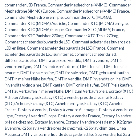
commander LSD France
,
Commander Mephedrone (4MMC)
,
Commander
Mephedrone (4MMC) Europe
,
Commander Mephedrone (4MMC) France
,
commander Mephedrone en ligne
,
Commander XTC ( MDMA)
,
Commander XTC (MDMA) Autriche
,
Commander XTC (MDMA) en ligne
,
Commander XTC (MDMA) Europe
,
Commander XTC (MDMA) France
,
Commander XTC Punisher 270mg
,
Commander XTC Tesla 270mg
,
Comment acheter des buvards de LSD
,
Comment acheter des buvards de
LSD en ligne
,
Comment acheter des buvards de LSD France
,
Comment
acheter des buvards de LSD sur internet
,
comment acheter du lsd
,
différents acide lsd
,
DMT a prezzo di vendita
,
DMT à vendre
,
DMT à
vendre en ligne
,
DMT à vendre près de moi
,
DMT for sale
,
DMT for sale
near me
,
DMT for sale online
,
DMT for sale price
,
DMT gebraucht kaufen
,
DMT in meiner Nähe kaufen
,
DMT in vendita
,
DMT in vendita online
,
DMT
in vendita vicino a me
,
DMT kaufen
,
DMT online kaufen
,
DMT Preis kaufen
,
DMT zu verkaufen in meiner Nähe
,
DMT zum Verkaufspreis
,
Ecstacy (XTC )
Acheter Allemagne
,
Ecstacy (XTC) à vendre près de chez moi
,
Ecstacy
(XTC) Acheter
,
Ecstacy (XTC) Acheter en ligne
,
Ecstacy (XTC) Acheter
France
,
Ecstacy à vendre
,
Ecstacy à vendre Allemagne
,
Ecstacy à vendre en
ligne
,
Ecstacy à vendre Europe
,
Ecstacy à vendre France
,
Ecstacy à vendre
près de chez moi
,
Ecstasy à vendre
,
Ecstasy à vendre près de moi
,
K2 Spray
à vendre
,
K2 Spray à vendre près de chez moi
,
K2 Spray chimique
,
Linea
Acquista DMT vicino a me
,
liquide dosage de lsd
,
lsd 25 à vendre
,
lsd 25 à