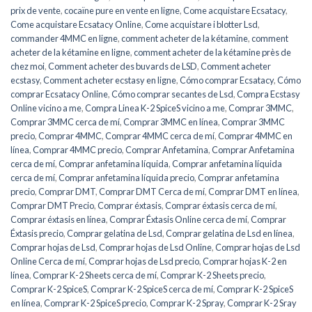
prix de vente
,
cocaïne pure en vente en ligne
,
Come acquistare Ecsatacy
,
Come acquistare Ecsatacy Online
,
Come acquistare i blotter Lsd
,
commander 4MMC en ligne
,
comment acheter de la kétamine
,
comment
acheter de la kétamine en ligne
,
comment acheter de la kétamine près de
chez moi
,
Comment acheter des buvards de LSD
,
Comment acheter
ecstasy
,
Comment acheter ecstasy en ligne
,
Cómo comprar Ecsatacy
,
Cómo
comprar Ecsatacy Online
,
Cómo comprar secantes de Lsd
,
Compra Ecstasy
Online vicino a me
,
Compra Linea K-2 SpiceS vicino a me
,
Comprar 3MMC
,
Comprar 3MMC cerca de mí
,
Comprar 3MMC en línea
,
Comprar 3MMC
precio
,
Comprar 4MMC
,
Comprar 4MMC cerca de mí
,
Comprar 4MMC en
línea
,
Comprar 4MMC precio
,
Comprar Anfetamina
,
Comprar Anfetamina
cerca de mí
,
Comprar anfetamina líquida
,
Comprar anfetamina líquida
cerca de mí
,
Comprar anfetamina líquida precio
,
Comprar anfetamina
precio
,
Comprar DMT
,
Comprar DMT Cerca de mí
,
Comprar DMT en línea
,
Comprar DMT Precio
,
Comprar éxtasis
,
Comprar éxtasis cerca de mí
,
Comprar éxtasis en línea
,
Comprar Éxtasis Online cerca de mí
,
Comprar
Éxtasis precio
,
Comprar gelatina de Lsd
,
Comprar gelatina de Lsd en línea
,
Comprar hojas de Lsd
,
Comprar hojas de Lsd Online
,
Comprar hojas de Lsd
Online Cerca de mí
,
Comprar hojas de Lsd precio
,
Comprar hojas K-2 en
línea
,
Comprar K-2 Sheets cerca de mí
,
Comprar K-2 Sheets precio
,
Comprar K-2 SpiceS
,
Comprar K-2 SpiceS cerca de mí
,
Comprar K-2 SpiceS
en línea
,
Comprar K-2 SpiceS precio
,
Comprar K-2 Spray
,
Comprar K-2 Sray