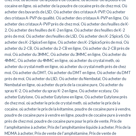
cocaïne en ligne
,
où acheter de la poudre de cocaïne près de chez moi
,
Où
acheter des buvards de LSD
,
Où acheter des cristaux A-PVP
,
Où acheter
des cristaux A-PVP de qualité
,
Où acheter des cristaux A-PVP en ligne
,
Où
acheter des cristaux A-PVP près de chez moi
,
Où acheter des feuilles de K-
2
,
Où acheter des feuilles de K-2 en ligne
,
Où acheter des feuilles de K-2
près de moi
,
Où acheter des feuilles de LSD
,
Où acheter des K-2 SpiceS
,
Où
acheter des K-2 SpiceS en ligne
,
Où acheter des K-2 SpiceS près de moi
,
Où
acheter du 2-CB
,
Où acheter du 2-CB en ligne
,
Où acheter du 2-CB près de
moi
,
Où acheter du 3MMC
,
Où acheter du 3MMC en ligne
,
Où acheter du
4MMC
,
Où acheter du 4MMC en ligne
,
où acheter du crystal meth
,
où
acheter du crystal meth en ligne
,
où acheter du crystal meth près de chez
moi
,
Où acheter du DMT
,
Où acheter du DMT en ligne
,
Où acheter du DMT
près de moi
,
Où acheter du LSD
,
Où acheter du Nembutal
,
Où acheter du
Nembutal en ligne
,
où acheter du prix de la cocaïne pure
,
Où acheter du
spray K-2
,
Où acheter du spray K-2 en ligne
,
Où acheter ecstasy
,
Où
acheter Eutylone
,
Où acheter Eutylone en ligne
,
Où acheter Eutylone près
de chez moi
,
où acheter le prix de crystal meth
,
où acheter le prix de la
cocaïne
,
où acheter le prix de la kétamine
,
poudre de cocaïne pure à vendre
,
poudre de cocaïne pure à vendre en ligne
,
poudre de cocaïne pure à vendre
près de chez moi
,
poudre de cocaïne pure pour le prix de vente
,
Prix de
l'amphétamine à acheter
,
Prix de l'amphétamine liquide à acheter
,
Prix de la
MDMA à acheter
,
Prix de vente de l'amphétamine
,
Prix de vente de