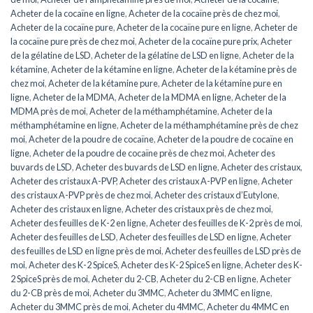
Acheter de la cocaïne en ligne
,
Acheter de la cocaïne près de chez moi
,
Acheter de la cocaïne pure
,
Acheter de la cocaïne pure en ligne
,
Acheter de
la cocaïne pure près de chez moi
,
Acheter de la cocaïne pure prix
,
Acheter
de la gélatine de LSD
,
Acheter de la gélatine de LSD en ligne
,
Acheter de la
kétamine
,
Acheter de la kétamine en ligne
,
Acheter de la kétamine près de
chez moi
,
Acheter de la kétamine pure
,
Acheter de la kétamine pure en
ligne
,
Acheter de la MDMA
,
Acheter de la MDMA en ligne
,
Acheter de la
MDMA près de moi
,
Acheter de la méthamphétamine
,
Acheter de la
méthamphétamine en ligne
,
Acheter de la méthamphétamine près de chez
moi
,
Acheter de la poudre de cocaïne
,
Acheter de la poudre de cocaïne en
ligne
,
Acheter de la poudre de cocaïne près de chez moi
,
Acheter des
buvards de LSD
,
Acheter des buvards de LSD en ligne
,
Acheter des cristaux
,
Acheter des cristaux A-PVP
,
Acheter des cristaux A-PVP en ligne
,
Acheter
des cristaux A-PVP près de chez moi
,
Acheter des cristaux d’Eutylone
,
Acheter des cristaux en ligne
,
Acheter des cristaux près de chez moi
,
Acheter des feuilles de K-2 en ligne
,
Acheter des feuilles de K-2 près de moi
,
Acheter des feuilles de LSD
,
Acheter des feuilles de LSD en ligne
,
Acheter
des feuilles de LSD en ligne près de moi
,
Acheter des feuilles de LSD près de
moi
,
Acheter des K-2 SpiceS
,
Acheter des K-2 SpiceS en ligne
,
Acheter des K-
2 SpiceS près de moi
,
Acheter du 2-CB
,
Acheter du 2-CB en ligne
,
Acheter
du 2-CB près de moi
,
Acheter du 3MMC
,
Acheter du 3MMC en ligne
,
Acheter du 3MMC près de moi
,
Acheter du 4MMC
,
Acheter du 4MMC en