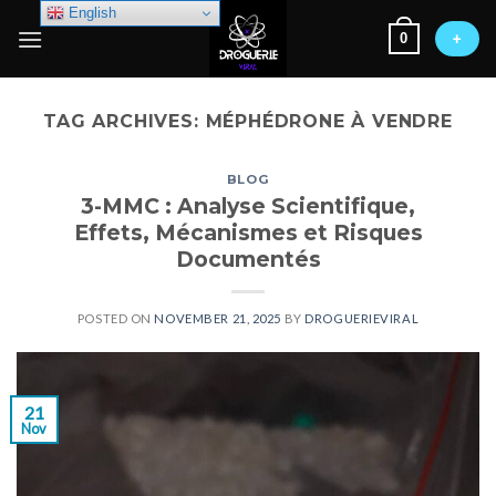
Skip
English
0
to
+
content
TAG ARCHIVES:
MÉPHÉDRONE À VENDRE
BLOG
3-MMC : Analyse Scientifique,
Effets, Mécanismes et Risques
Documentés
POSTED ON
NOVEMBER 21, 2025
BY
DROGUERIEVIRAL
21
Nov