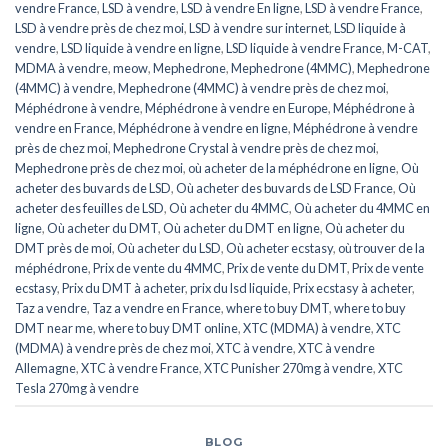
vendre France
,
LSD à vendre
,
LSD à vendre En ligne
,
LSD à vendre France
,
LSD à vendre près de chez moi
,
LSD à vendre sur internet
,
LSD liquide à
vendre
,
LSD liquide à vendre en ligne
,
LSD liquide à vendre France
,
M-CAT
,
MDMA à vendre
,
meow
,
Mephedrone
,
Mephedrone (4MMC)
,
Mephedrone
(4MMC) à vendre
,
Mephedrone (4MMC) à vendre près de chez moi
,
Méphédrone à vendre
,
Méphédrone à vendre en Europe
,
Méphédrone à
vendre en France
,
Méphédrone à vendre en ligne
,
Méphédrone à vendre
près de chez moi
,
Mephedrone Crystal à vendre près de chez moi
,
Mephedrone près de chez moi
,
où acheter de la méphédrone en ligne
,
Où
acheter des buvards de LSD
,
Où acheter des buvards de LSD France
,
Où
acheter des feuilles de LSD
,
Où acheter du 4MMC
,
Où acheter du 4MMC en
ligne
,
Où acheter du DMT
,
Où acheter du DMT en ligne
,
Où acheter du
DMT près de moi
,
Où acheter du LSD
,
Où acheter ecstasy
,
où trouver de la
méphédrone
,
Prix de vente du 4MMC
,
Prix de vente du DMT
,
Prix de vente
ecstasy
,
Prix du DMT à acheter
,
prix du lsd liquide
,
Prix ecstasy à acheter
,
Taz a vendre
,
Taz a vendre en France
,
where to buy DMT
,
where to buy
DMT near me
,
where to buy DMT online
,
XTC (MDMA) à vendre
,
XTC
(MDMA) à vendre près de chez moi
,
XTC ​​​​​​​​​​​​​à vendre
,
XTC ​​​​​​​​​​​​​à vendre
Allemagne
,
XTC ​​​​​​​​​​​​​à vendre France
,
XTC Punisher 270mg à vendre
,
XTC
Tesla 270mg à vendre
BLOG