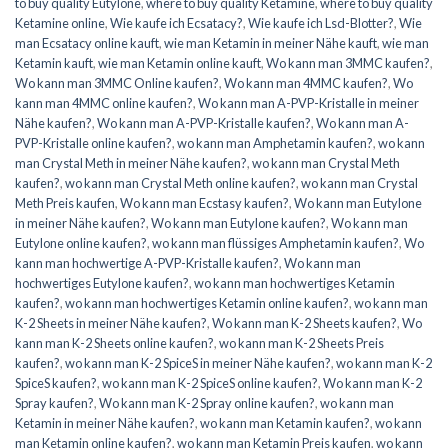
to buy quality Eutylone
,
where to buy quality Ketamine
,
where to buy quality
Ketamine online
,
Wie kaufe ich Ecsatacy?
,
Wie kaufe ich Lsd-Blotter?
,
Wie
man Ecsatacy online kauft
,
wie man Ketamin in meiner Nähe kauft
,
wie man
Ketamin kauft
,
wie man Ketamin online kauft
,
Wo kann man 3MMC kaufen?
,
Wo kann man 3MMC Online kaufen?
,
Wo kann man 4MMC kaufen?
,
Wo
kann man 4MMC online kaufen?
,
Wo kann man A-PVP-Kristalle in meiner
Nähe kaufen?
,
Wo kann man A-PVP-Kristalle kaufen?
,
Wo kann man A-
PVP-Kristalle online kaufen?
,
wo kann man Amphetamin kaufen?
,
wo kann
man Crystal Meth in meiner Nähe kaufen?
,
wo kann man Crystal Meth
kaufen?
,
wo kann man Crystal Meth online kaufen?
,
wo kann man Crystal
Meth Preis kaufen
,
Wo kann man Ecstasy kaufen?
,
Wo kann man Eutylone
in meiner Nähe kaufen?
,
Wo kann man Eutylone kaufen?
,
Wo kann man
Eutylone online kaufen?
,
wo kann man flüssiges Amphetamin kaufen?
,
Wo
kann man hochwertige A-PVP-Kristalle kaufen?
,
Wo kann man
hochwertiges Eutylone kaufen?
,
wo kann man hochwertiges Ketamin
kaufen?
,
wo kann man hochwertiges Ketamin online kaufen?
,
wo kann man
K-2 Sheets in meiner Nähe kaufen?
,
Wo kann man K-2 Sheets kaufen?
,
Wo
kann man K-2 Sheets online kaufen?
,
wo kann man K-2 Sheets Preis
kaufen?
,
wo kann man K-2 SpiceS in meiner Nähe kaufen?
,
wo kann man K-2
SpiceS kaufen?
,
wo kann man K-2 SpiceS online kaufen?
,
Wo kann man K-2
Spray kaufen?
,
Wo kann man K-2 Spray online kaufen?
,
wo kann man
Ketamin in meiner Nähe kaufen?
,
wo kann man Ketamin kaufen?
,
wo kann
man Ketamin online kaufen?
,
wo kann man Ketamin Preis kaufen
,
wo kann