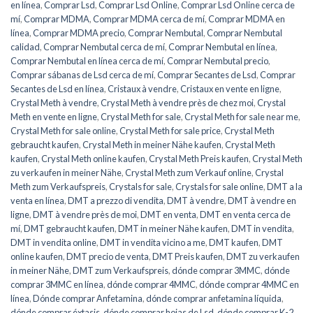
en línea
,
Comprar Lsd
,
Comprar Lsd Online
,
Comprar Lsd Online cerca de
mí
,
Comprar MDMA
,
Comprar MDMA cerca de mí
,
Comprar MDMA en
línea
,
Comprar MDMA precio
,
Comprar Nembutal
,
Comprar Nembutal
calidad
,
Comprar Nembutal cerca de mí
,
Comprar Nembutal en línea
,
Comprar Nembutal en línea cerca de mí
,
Comprar Nembutal precio
,
Comprar sábanas de Lsd cerca de mí
,
Comprar Secantes de Lsd
,
Comprar
Secantes de Lsd en línea
,
Cristaux à vendre
,
Cristaux en vente en ligne
,
Crystal Meth à vendre
,
Crystal Meth à vendre près de chez moi
,
Crystal
Meth en vente en ligne
,
Crystal Meth for sale
,
Crystal Meth for sale near me
,
Crystal Meth for sale online
,
Crystal Meth for sale price
,
Crystal Meth
gebraucht kaufen
,
Crystal Meth in meiner Nähe kaufen
,
Crystal Meth
kaufen
,
Crystal Meth online kaufen
,
Crystal Meth Preis kaufen
,
Crystal Meth
zu verkaufen in meiner Nähe
,
Crystal Meth zum Verkauf online
,
Crystal
Meth zum Verkaufspreis
,
Crystals for sale
,
Crystals for sale online
,
DMT a la
venta en línea
,
DMT a prezzo di vendita
,
DMT à vendre
,
DMT à vendre en
ligne
,
DMT à vendre près de moi
,
DMT en venta
,
DMT en venta cerca de
mí
,
DMT gebraucht kaufen
,
DMT in meiner Nähe kaufen
,
DMT in vendita
,
DMT in vendita online
,
DMT in vendita vicino a me
,
DMT kaufen
,
DMT
online kaufen
,
DMT precio de venta
,
DMT Preis kaufen
,
DMT zu verkaufen
in meiner Nähe
,
DMT zum Verkaufspreis
,
dónde comprar 3MMC
,
dónde
comprar 3MMC en línea
,
dónde comprar 4MMC
,
dónde comprar 4MMC en
línea
,
Dónde comprar Anfetamina
,
dónde comprar anfetamina líquida
,
dónde comprar éxtasis
,
dónde comprar hojas de Lsd
,
dónde comprar K-2