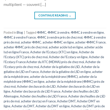
multiplient — souvent […]
CONTINUE READING
→
Posted in
Blog
|
Tagged
4MMC
,
4MMC à vendre
,
4MMC à vendre en ligne
,
4MMC à vendre France
,
4MMC à vendre près de chez moi
,
4MMC à vendre
près de moi
,
acheter 4MMC
,
acheter 4MMC en ligne
,
acheter 4MMC France
,
acheter 4MMC près de chez moi
,
acheter acide lsd en ligne
,
acheter acide
lsd en ligne France
,
Acheter de l'Ecstacy (XTC) en ligne
,
Acheter de
l'Ecstacy (XTC) près de chez moi
,
Acheter de l'Ecstacy en ligne
,
Acheter de
l'Ecstacy France Acheter du XTC (MDMA) près de chez moi
,
Acheter de
l'Ecstacy près de chez moi
,
Acheter de la gélatine de LSD
,
Acheter de la
gélatine de LSD en France
,
Acheter de la gélatine de LSD en ligne
,
acheter
de la méphédrone
,
acheter de la méphédrone (4MMC)
,
acheter de la
méphédrone (4MMC) en ligne
,
acheter de la méphédrone (4MMC) près de
chez moi
,
Acheter des buvards de LSD
,
Acheter des buvards de LSD en
ligne
,
Acheter des buvards de LSD France
,
Acheter des feuilles de LSD
Allemagne
,
Acheter des feuilles de LSD France
,
Acheter des feuilles de LSD
près de moi
,
acheter des taz en France
,
Acheter DMT
,
Acheter DMT en
ligne
,
Acheter du DMT
,
Acheter du DMT en ligne
,
Acheter du DMT près de