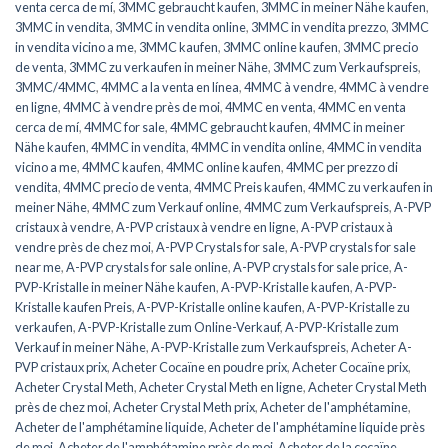
venta cerca de mí
,
3MMC gebraucht kaufen
,
3MMC in meiner Nähe kaufen
,
3MMC in vendita
,
3MMC in vendita online
,
3MMC in vendita prezzo
,
3MMC
in vendita vicino a me
,
3MMC kaufen
,
3MMC online kaufen
,
3MMC precio
de venta
,
3MMC zu verkaufen in meiner Nähe
,
3MMC zum Verkaufspreis
,
3MMC/4MMC
,
4MMC a la venta en línea
,
4MMC à vendre
,
4MMC à vendre
en ligne
,
4MMC à vendre près de moi
,
4MMC en venta
,
4MMC en venta
cerca de mí
,
4MMC for sale
,
4MMC gebraucht kaufen
,
4MMC in meiner
Nähe kaufen
,
4MMC in vendita
,
4MMC in vendita online
,
4MMC in vendita
vicino a me
,
4MMC kaufen
,
4MMC online kaufen
,
4MMC per prezzo di
vendita
,
4MMC precio de venta
,
4MMC Preis kaufen
,
4MMC zu verkaufen in
meiner Nähe
,
4MMC zum Verkauf online
,
4MMC zum Verkaufspreis
,
A-PVP
cristaux à vendre
,
A-PVP cristaux à vendre en ligne
,
A-PVP cristaux à
vendre près de chez moi
,
A-PVP Crystals for sale
,
A-PVP crystals for sale
near me
,
A-PVP crystals for sale online
,
A-PVP crystals for sale price
,
A-
PVP-Kristalle in meiner Nähe kaufen
,
A-PVP-Kristalle kaufen
,
A-PVP-
Kristalle kaufen Preis
,
A-PVP-Kristalle online kaufen
,
A-PVP-Kristalle zu
verkaufen
,
A-PVP-Kristalle zum Online-Verkauf
,
A-PVP-Kristalle zum
Verkauf in meiner Nähe
,
A-PVP-Kristalle zum Verkaufspreis
,
Acheter A-
PVP cristaux prix
,
Acheter Cocaïne en poudre prix
,
Acheter Cocaïne prix
,
Acheter Crystal Meth
,
Acheter Crystal Meth en ligne
,
Acheter Crystal Meth
près de chez moi
,
Acheter Crystal Meth prix
,
Acheter de l'amphétamine
,
Acheter de l'amphétamine liquide
,
Acheter de l'amphétamine liquide près
de moi
,
Acheter de l'amphétamine près de moi
,
Acheter de la cocaïne
,