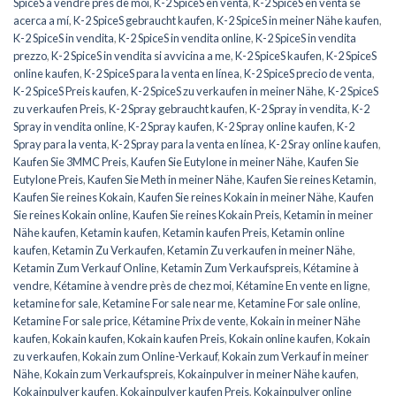
SpiceS à vendre près de moi
,
K-2 SpiceS en venta
,
K-2 SpiceS en venta se
acerca a mí
,
K-2 SpiceS gebraucht kaufen
,
K-2 SpiceS in meiner Nähe kaufen
,
K-2 SpiceS in vendita
,
K-2 SpiceS in vendita online
,
K-2 SpiceS in vendita
prezzo
,
K-2 SpiceS in vendita si avvicina a me
,
K-2 SpiceS kaufen
,
K-2 SpiceS
online kaufen
,
K-2 SpiceS para la venta en línea
,
K-2 SpiceS precio de venta
,
K-2 SpiceS Preis kaufen
,
K-2 SpiceS zu verkaufen in meiner Nähe
,
K-2 SpiceS
zu verkaufen Preis
,
K-2 Spray gebraucht kaufen
,
K-2 Spray in vendita
,
K-2
Spray in vendita online
,
K-2 Spray kaufen
,
K-2 Spray online kaufen
,
K-2
Spray para la venta
,
K-2 Spray para la venta en línea
,
K-2 Sray online kaufen
,
Kaufen Sie 3MMC Preis
,
Kaufen Sie Eutylone in meiner Nähe
,
Kaufen Sie
Eutylone Preis
,
Kaufen Sie Meth in meiner Nähe
,
Kaufen Sie reines Ketamin
,
Kaufen Sie reines Kokain
,
Kaufen Sie reines Kokain in meiner Nähe
,
Kaufen
Sie reines Kokain online
,
Kaufen Sie reines Kokain Preis
,
Ketamin in meiner
Nähe kaufen
,
Ketamin kaufen
,
Ketamin kaufen Preis
,
Ketamin online
kaufen
,
Ketamin Zu Verkaufen
,
Ketamin Zu verkaufen in meiner Nähe
,
Ketamin Zum Verkauf Online
,
Ketamin Zum Verkaufspreis
,
Kétamine à
vendre
,
Kétamine à vendre près de chez moi
,
Kétamine En vente en ligne
,
ketamine for sale
,
Ketamine For sale near me
,
Ketamine For sale online
,
Ketamine For sale price
,
Kétamine Prix de vente
,
Kokain in meiner Nähe
kaufen
,
Kokain kaufen
,
Kokain kaufen Preis
,
Kokain online kaufen
,
Kokain
zu verkaufen
,
Kokain zum Online-Verkauf
,
Kokain zum Verkauf in meiner
Nähe
,
Kokain zum Verkaufspreis
,
Kokainpulver in meiner Nähe kaufen
,
Kokainpulver kaufen
,
Kokainpulver kaufen Preis
,
Kokainpulver online