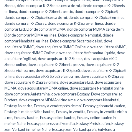
Sheets
,
dónde comprar K-2 Sheets cerca de mí
,
dónde comprar K-2 Sheets
en línea
,
dónde comprar K-2 Sheets precio
,
dónde comprar K-2 SpiceS
,
dónde comprar K-2 SpiceS cerca de mí
,
dónde comprar K-2 SpiceS en línea
,
dónde comprar K-2 Spray
,
dónde comprar K-2 Spray en línea
,
dónde
comprar Lsd
,
Dónde comprar MDMA
,
dónde comprar MDMA cerca de mí
,
Dónde comprar MDMA en línea
,
Dónde comprar Nembutal
,
dónde
comprar Nembutal en línea
,
Dónde comprar Secantes de lsd
,
dove
acquistare 3MMC
,
dove acquistare 3MMC Online
,
dove acquistare 4MMC
,
dove acquistare 4MMC Online
,
dove acquistare Anfetamina liquida
,
dove
acquistare fogli Lsd
,
dove acquistare K-2 Sheets
,
dove acquistare K-2
Sheets online
,
dove acquistare K-2 Sheets prezzo
,
dove acquistare K-2
Sheets vicino a me
,
dove acquistare K-2 SpiceS
,
dove acquistare K-2 SpiceS
online
,
dove acquistare K-2 SpiceS vicino a me
,
dove acquistare K-2 Spray
,
dove acquistare K-2 Spray online
,
dove acquistare Lsd
,
dove acquistare
MDMA
,
dove acquistare MDMA online
,
dove acquistare Nembutal online
,
dove comprare Anfetamina
,
dove comprare Ecstasy
,
Dove comprare lsd
Blotters
,
dove comprare MDMA vicino a me
,
dove comprare Nembutal
,
Ecstasy à vendre
,
Ecstasy à vendre près de moi
,
Ecstasy gebraucht kaufen
,
Ecstasy in meiner Nähe kaufen
,
Ecstasy in vendita
,
Ecstasy in vendita vicino
a me
,
Ecstasy kaufen
,
Ecstasy online kaufen
,
Ecstasy online kaufen in
meiner Nähe
,
Ecstasy per prezzo di vendita
,
Ecstasy Preis kaufen
,
Ecstasy
zum Verkauf in meiner Nähe
,
Ecstasy zum Verkaufspreis
,
Eutylone à