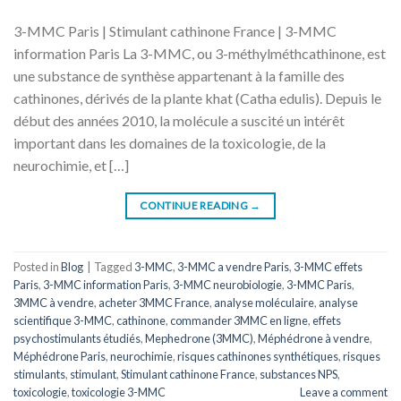
3-MMC Paris | Stimulant cathinone France | 3-MMC
information Paris La 3-MMC, ou 3-méthylméthcathinone, est
une substance de synthèse appartenant à la famille des
cathinones, dérivés de la plante khat (Catha edulis). Depuis le
début des années 2010, la molécule a suscité un intérêt
important dans les domaines de la toxicologie, de la
neurochimie, et […]
CONTINUE READING
→
Posted in
Blog
|
Tagged
3-MMC
,
3-MMC a vendre Paris
,
3-MMC effets
Paris
,
3-MMC information Paris
,
3-MMC neurobiologie
,
3-MMC Paris
,
3MMC à vendre
,
acheter 3MMC France
,
analyse moléculaire
,
analyse
scientifique 3-MMC
,
cathinone
,
commander 3MMC en ligne
,
effets
psychostimulants étudiés
,
Mephedrone (3MMC)
,
Méphédrone à vendre
,
Méphédrone Paris
,
neurochimie
,
risques cathinones synthétiques
,
risques
stimulants
,
stimulant
,
Stimulant cathinone France
,
substances NPS
,
toxicologie
,
toxicologie 3-MMC
Leave a comment