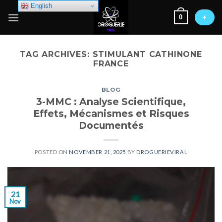
Skip
English
0
to
+
content
TAG ARCHIVES:
STIMULANT CATHINONE
FRANCE
BLOG
3-MMC : Analyse Scientifique,
Effets, Mécanismes et Risques
Documentés
POSTED ON
NOVEMBER 21, 2025
BY
DROGUERIEVIRAL
21
Nov