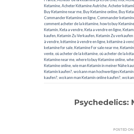
Ketamine
,
Acheter Kétamine Autriche
,
Acheter kétami
Buy Ketamine near me
,
Buy Ketamine online
,
Buy Keta
Commander Ketamine en ligne
,
Commander ketamine 
comment acheter de la kétamine
,
how to buy Ketamin
Ketamin
,
Keta a vendre
,
Keta a vendre en ligne
,
Ketami
kaufen
,
Ketamin Zu Verkaufen
,
Ketamin Zu verkaufen 
à vendre
,
kétamine à vendre en ligne
,
kétamine à ven
ketamine for sale
,
Ketamine For sale near me
,
Ketamine
vente
,
où acheter de la kétamine
,
où acheter de la két
Ketamine near me
,
where to buy Ketamine online
,
wher
Ketamine online
,
wie man Ketamin in meiner Nähe kau
Ketamin kaufen?
,
wo kann man hochwertiges Ketamin 
kaufen?
,
wo kann man Ketamin online kaufen?
,
wo kan
Psychedelics: 
POSTED O