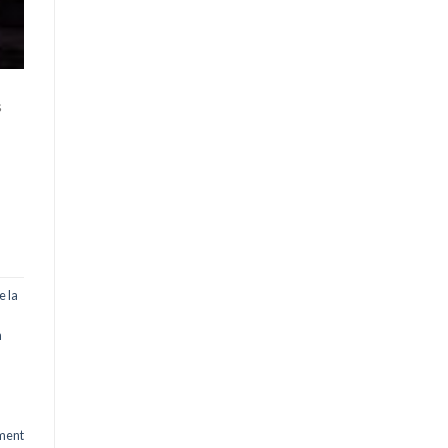
s
e la
n
ment