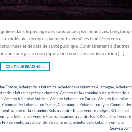
ingulière dans le paysage des substances psychoactives. Longtemp
ette molécule a progressivement traversé les frontières entre
 détournées et débats de santé publique. Contrairement à d’autres
ne une zone grise contemporaine, où se croisent innovation […]
CONTINUE READING
→
ine France
,
Acheter de la kétamine
,
acheter de la kétamine Allemagne
,
Acheter d
ter de la kétamine près de chez moi
,
Acheter de la kétamine pure
,
Acheter de la
ne
,
Acheter Kétamine Autriche
,
Acheter kétamine en Europe
,
Acheter Ketamine e
e
,
Commander kétamine en France
,
Commander Ketamine en ligne
,
Commander
ment acheter de la kétamine
,
Keta a vendre
,
Keta a vendre en ligne
,
Kétamine à
en ligne
,
kétamine à vendre France
,
kétamine à vendre Paris
,
Kétamine à vendre
 Prix de vente
,
où acheter de la kétamine
,
où acheter de la kétamine en ligne
Leave a com