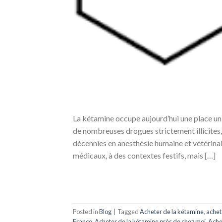
La kétamine occupe aujourd’hui une place u
de nombreuses drogues strictement illicites, 
décennies en anesthésie humaine et vétérinai
médicaux, à des contextes festifs, mais […]
Posted in
Blog
|
Tagged
Acheter de la kétamine
,
achet
France
,
Acheter de la kétamine près de chez moi
,
Ache