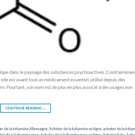
nique dans le paysage des substances psychoactives. Contrairemen
elle est avant tout un médicament essentiel, utilisé depuis des
re. Pourtant, son nom est de plus en plus associé à des usages non
CONTINUE READING
→
er de la kétamine Allemagne
,
Acheter de la kétamine en ligne
,
acheter de la kéta
ter de la kétamine pure
,
Acheter de la kétamine pure en ligne
,
Acheter Keta
,
Ache