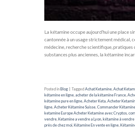
La kétamine occupe aujourd’hui une place s
cantonnée à un usage strictement médical, c
médecine, recherche scientifique, pratiques
substances plus anciennes, la kétamine incar
Posted in
Blog
|
Tagged
Achat Ketamine
,
Achat Ketam
kétamine en ligne
,
acheter de la kétamine France
,
Ache
kétamine pure en ligne
,
Acheter Keta
,
Acheter Ketami
ligne
,
Acheter Kétamine Suisse
,
Commander Kétamin
ketamine Europe Acheter Ketamine avec Cryptos
,
com
vendre
,
Ketamine a vendre a Lyon
,
kétamine à vendre 
près de chez moi
,
Kétamine En vente en ligne
,
Kétamine