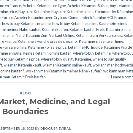
ne en France
,
Acheter Ketamine en ligne
,
Acheter Kétamine Suisse
,
buy ketamine
mine price
,
Buy pure Ketamine
,
Buy pure Ketamine online
,
Commander Kétamine
Europe Acheter Ketamine avec Cryptos
,
Commander kétamine HCL France
,
e
,
how to buy Ketamine near me
,
how to buy Ketamine online
,
Kaufen Sie reines
n in meiner Nähe kaufen
,
Ketamin kaufen
,
Ketamin kaufen Preis
,
Ketamin online
in meiner Nähe
,
Ketamin Zum Verkauf Online
,
Ketamin Zum Verkaufspreis
,
Kéta
dre France
,
Kétamine à vendre près de chez moi
,
Kétamine En vente en ligne
,
 For sale online
,
Ketamine For sale price
,
kétamine HCl liquide
,
Kétamine Prix de
amine en ligne
,
Reines Ketamin online kaufen
,
where to buy ketamine
,
where to bu
e to buy Ketamine price
,
where to buy quality Ketamine
,
where to buy quality
ft
,
wie man Ketamin kauft
,
wie man Ketamin online kauft
,
wo kann man hochwerti
online kaufen?
,
wo kann man Ketamin in meiner Nähe kaufen?
,
wo kann man Ket
n man Ketamin Preis kaufen
Leave a com
BLOG
Market, Medicine, and Legal
Boundaries
N
SEPTEMBER 18, 2025
BY
DROGUERIEVIRAL