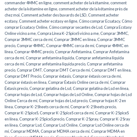
commander 4MMC en ligne
,
comment acheter de la kétamine
,
comment
acheter de la kétamine en ligne
,
comment acheter de la kétamine près de
chez moi
,
Comment acheter des buvards de LSD
,
Comment acheter
ecstasy
,
Comment acheter ecstasy en ligne
,
Cómo comprar Ecsatacy
,
Cómo
comprar Ecsatacy Online
,
Cómo comprar secantes de Lsd
,
Compra Ecstasy
Online vicino a me
,
Compra Linea K-2 SpiceS vicino a me
,
Comprar 3MMC
,
Comprar 3MMC cerca de mí
,
Comprar 3MMC en línea
,
Comprar 3MMC
precio
,
Comprar 4MMC
,
Comprar 4MMC cerca de mí
,
Comprar 4MMC en
línea
,
Comprar 4MMC precio
,
Comprar Anfetamina
,
Comprar Anfetamina
cerca de mí
,
Comprar anfetamina líquida
,
Comprar anfetamina líquida
cerca de mí
,
Comprar anfetamina líquida precio
,
Comprar anfetamina
precio
,
Comprar DMT
,
Comprar DMT Cerca de mí
,
Comprar DMT en línea
,
Comprar DMT Precio
,
Comprar éxtasis
,
Comprar éxtasis cerca de mí
,
Comprar éxtasis en línea
,
Comprar Éxtasis Online cerca de mí
,
Comprar
Éxtasis precio
,
Comprar gelatina de Lsd
,
Comprar gelatina de Lsd en línea
,
Comprar hojas de Lsd
,
Comprar hojas de Lsd Online
,
Comprar hojas de Lsd
Online Cerca de mí
,
Comprar hojas de Lsd precio
,
Comprar hojas K-2 en
línea
,
Comprar K-2 Sheets cerca de mí
,
Comprar K-2 Sheets precio
,
Comprar K-2 SpiceS
,
Comprar K-2 SpiceS cerca de mí
,
Comprar K-2 SpiceS
en línea
,
Comprar K-2 SpiceS precio
,
Comprar K-2 Spray
,
Comprar K-2 Sray
en línea
,
Comprar Lsd
,
Comprar Lsd Online
,
Comprar Lsd Online cerca de
mí
,
Comprar MDMA
,
Comprar MDMA cerca de mí
,
Comprar MDMA en