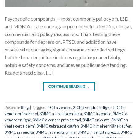
Psychedelic compounds — most commonly psilocybin, LSD,
and MDMA — are once again prominent in scientific, clinical,
commercial, and policy discussions. Trials testing these
compounds for depression, PTSD, and addiction have
produced encouraging signals in some controlled settings,
but the broader picture includes regulatory uncertainty,
notable safety concerns, and uneven public understanding.
Readers need clear, […]
CONTINUE READING
→
Posted in
Blog
|
Tagged
2-CB à vendre
,
2-CB à vendre en ligne
,
2-CB à
vendre près de moi
,
3MMC a la venta en línea
,
3MMC à vendre
,
3MMC à
vendre en ligne
,
3MMC à vendre près de moi
,
3MMC en venta
,
3MMC en
venta cerca de mí
,
3MMC gebraucht kaufen
,
3MMC in meiner Nähe kaufen
,
3MMC in vendita
,
3MMC in vendita online
,
3MMC in vendita prezzo
,
3MMC