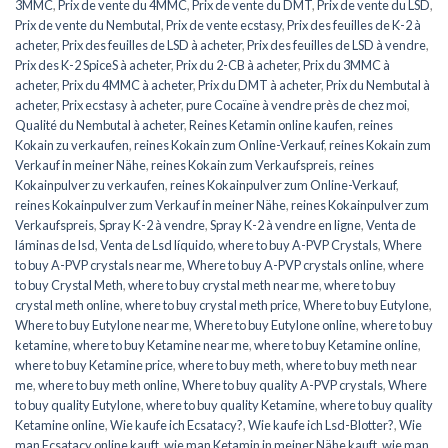
3MMC
,
Prix de vente du 4MMC
,
Prix de vente du DMT
,
Prix de vente du LSD
,
Prix de vente du Nembutal
,
Prix de vente ecstasy
,
Prix des feuilles de K-2 à
acheter
,
Prix des feuilles de LSD à acheter
,
Prix des feuilles de LSD à vendre
,
Prix des K-2 SpiceS à acheter
,
Prix du 2-CB à acheter
,
Prix du 3MMC à
acheter
,
Prix du 4MMC à acheter
,
Prix du DMT à acheter
,
Prix du Nembutal à
acheter
,
Prix ecstasy à acheter
,
pure Cocaïne à vendre près de chez moi
,
Qualité du Nembutal à acheter
,
Reines Ketamin online kaufen
,
reines
Kokain zu verkaufen
,
reines Kokain zum Online-Verkauf
,
reines Kokain zum
Verkauf in meiner Nähe
,
reines Kokain zum Verkaufspreis
,
reines
Kokainpulver zu verkaufen
,
reines Kokainpulver zum Online-Verkauf
,
reines Kokainpulver zum Verkauf in meiner Nähe
,
reines Kokainpulver zum
Verkaufspreis
,
Spray K-2 à vendre
,
Spray K-2 à vendre en ligne
,
Venta de
láminas de lsd
,
Venta de Lsd líquido
,
where to buy A-PVP Crystals
,
Where
to buy A-PVP crystals near me
,
Where to buy A-PVP crystals online
,
where
to buy Crystal Meth
,
where to buy crystal meth near me
,
where to buy
crystal meth online
,
where to buy crystal meth price
,
Where to buy Eutylone
,
Where to buy Eutylone near me
,
Where to buy Eutylone online
,
where to buy
ketamine
,
where to buy Ketamine near me
,
where to buy Ketamine online
,
where to buy Ketamine price
,
where to buy meth
,
where to buy meth near
me
,
where to buy meth online
,
Where to buy quality A-PVP crystals
,
Where
to buy quality Eutylone
,
where to buy quality Ketamine
,
where to buy quality
Ketamine online
,
Wie kaufe ich Ecsatacy?
,
Wie kaufe ich Lsd-Blotter?
,
Wie
man Ecsatacy online kauft
,
wie man Ketamin in meiner Nähe kauft
,
wie man