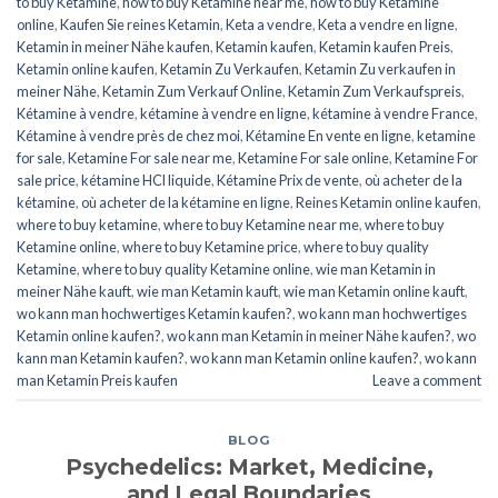
to buy Ketamine
,
how to buy Ketamine near me
,
how to buy Ketamine
online
,
Kaufen Sie reines Ketamin
,
Keta a vendre
,
Keta a vendre en ligne
,
Ketamin in meiner Nähe kaufen
,
Ketamin kaufen
,
Ketamin kaufen Preis
,
Ketamin online kaufen
,
Ketamin Zu Verkaufen
,
Ketamin Zu verkaufen in
meiner Nähe
,
Ketamin Zum Verkauf Online
,
Ketamin Zum Verkaufspreis
,
Kétamine à vendre
,
kétamine à vendre en ligne
,
kétamine à vendre France
,
Kétamine à vendre près de chez moi
,
Kétamine En vente en ligne
,
ketamine
for sale
,
Ketamine For sale near me
,
Ketamine For sale online
,
Ketamine For
sale price
,
kétamine HCl liquide
,
Kétamine Prix de vente
,
où acheter de la
kétamine
,
où acheter de la kétamine en ligne
,
Reines Ketamin online kaufen
,
where to buy ketamine
,
where to buy Ketamine near me
,
where to buy
Ketamine online
,
where to buy Ketamine price
,
where to buy quality
Ketamine
,
where to buy quality Ketamine online
,
wie man Ketamin in
meiner Nähe kauft
,
wie man Ketamin kauft
,
wie man Ketamin online kauft
,
wo kann man hochwertiges Ketamin kaufen?
,
wo kann man hochwertiges
Ketamin online kaufen?
,
wo kann man Ketamin in meiner Nähe kaufen?
,
wo
kann man Ketamin kaufen?
,
wo kann man Ketamin online kaufen?
,
wo kann
man Ketamin Preis kaufen
Leave a comment
BLOG
Psychedelics: Market, Medicine,
and Legal Boundaries