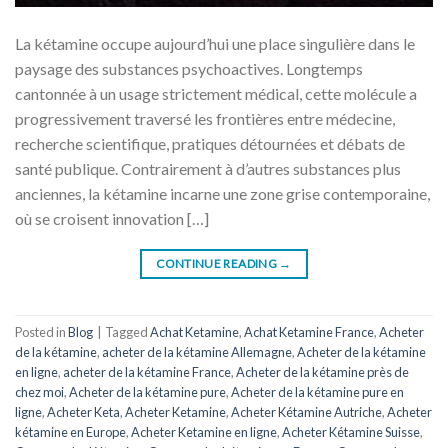
La kétamine occupe aujourd’hui une place singulière dans le
paysage des substances psychoactives. Longtemps
cantonnée à un usage strictement médical, cette molécule a
progressivement traversé les frontières entre médecine,
recherche scientifique, pratiques détournées et débats de
santé publique. Contrairement à d’autres substances plus
anciennes, la kétamine incarne une zone grise contemporaine,
où se croisent innovation […]
CONTINUE READING
→
Posted in
Blog
|
Tagged
Achat Ketamine
,
Achat Ketamine France
,
Acheter
de la kétamine
,
acheter de la kétamine Allemagne
,
Acheter de la kétamine
en ligne
,
acheter de la kétamine France
,
Acheter de la kétamine près de
chez moi
,
Acheter de la kétamine pure
,
Acheter de la kétamine pure en
ligne
,
Acheter Keta
,
Acheter Ketamine
,
Acheter Kétamine Autriche
,
Acheter
kétamine en Europe
,
Acheter Ketamine en ligne
,
Acheter Kétamine Suisse
,