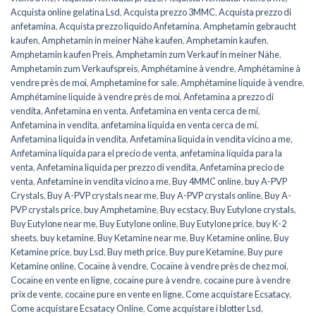
Acquista online gelatina Lsd
,
Acquista prezzo 3MMC
,
Acquista prezzo di
anfetamina
,
Acquista prezzo liquido Anfetamina
,
Amphetamin gebraucht
kaufen
,
Amphetamin in meiner Nähe kaufen
,
Amphetamin kaufen
,
Amphetamin kaufen Preis
,
Amphetamin zum Verkauf in meiner Nähe
,
Amphetamin zum Verkaufspreis
,
Amphétamine à vendre
,
Amphétamine à
vendre près de moi
,
Amphetamine for sale
,
Amphétamine liquide à vendre
,
Amphétamine liquide à vendre près de moi
,
Anfetamina a prezzo di
vendita
,
Anfetamina en venta
,
Anfetamina en venta cerca de mí
,
Anfetamina in vendita
,
anfetamina líquida en venta cerca de mí
,
Anfetamina liquida in vendita
,
Anfetamina liquida in vendita vicino a me
,
Anfetamina líquida para el precio de venta
,
anfetamina líquida para la
venta
,
Anfetamina liquida per prezzo di vendita
,
Anfetamina precio de
venta
,
Anfetamine in vendita vicino a me
,
Buy 4MMC online
,
buy A-PVP
Crystals
,
Buy A-PVP crystals near me
,
Buy A-PVP crystals online
,
Buy A-
PVP crystals price
,
buy Amphetamine
,
Buy ecstacy
,
Buy Eutylone crystals
,
Buy Eutylone near me
,
Buy Eutylone online
,
Buy Eutylone price
,
buy K-2
sheets
,
buy ketamine
,
Buy Ketamine near me
,
Buy Ketamine online
,
Buy
Ketamine price
,
buy Lsd
,
Buy meth price
,
Buy pure Ketamine
,
Buy pure
Ketamine online
,
Cocaïne à vendre
,
Cocaïne à vendre près de chez moi
,
Cocaïne en vente en ligne
,
cocaïne pure à vendre
,
cocaïne pure à vendre
prix de vente
,
cocaïne pure en vente en ligne
,
Come acquistare Ecsatacy
,
Come acquistare Ecsatacy Online
,
Come acquistare i blotter Lsd
,