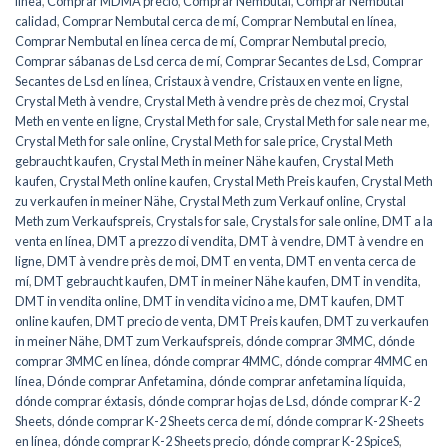
línea
,
Comprar MDMA precio
,
Comprar Nembutal
,
Comprar Nembutal
calidad
,
Comprar Nembutal cerca de mí
,
Comprar Nembutal en línea
,
Comprar Nembutal en línea cerca de mí
,
Comprar Nembutal precio
,
Comprar sábanas de Lsd cerca de mí
,
Comprar Secantes de Lsd
,
Comprar
Secantes de Lsd en línea
,
Cristaux à vendre
,
Cristaux en vente en ligne
,
Crystal Meth à vendre
,
Crystal Meth à vendre près de chez moi
,
Crystal
Meth en vente en ligne
,
Crystal Meth for sale
,
Crystal Meth for sale near me
,
Crystal Meth for sale online
,
Crystal Meth for sale price
,
Crystal Meth
gebraucht kaufen
,
Crystal Meth in meiner Nähe kaufen
,
Crystal Meth
kaufen
,
Crystal Meth online kaufen
,
Crystal Meth Preis kaufen
,
Crystal Meth
zu verkaufen in meiner Nähe
,
Crystal Meth zum Verkauf online
,
Crystal
Meth zum Verkaufspreis
,
Crystals for sale
,
Crystals for sale online
,
DMT a la
venta en línea
,
DMT a prezzo di vendita
,
DMT à vendre
,
DMT à vendre en
ligne
,
DMT à vendre près de moi
,
DMT en venta
,
DMT en venta cerca de
mí
,
DMT gebraucht kaufen
,
DMT in meiner Nähe kaufen
,
DMT in vendita
,
DMT in vendita online
,
DMT in vendita vicino a me
,
DMT kaufen
,
DMT
online kaufen
,
DMT precio de venta
,
DMT Preis kaufen
,
DMT zu verkaufen
in meiner Nähe
,
DMT zum Verkaufspreis
,
dónde comprar 3MMC
,
dónde
comprar 3MMC en línea
,
dónde comprar 4MMC
,
dónde comprar 4MMC en
línea
,
Dónde comprar Anfetamina
,
dónde comprar anfetamina líquida
,
dónde comprar éxtasis
,
dónde comprar hojas de Lsd
,
dónde comprar K-2
Sheets
,
dónde comprar K-2 Sheets cerca de mí
,
dónde comprar K-2 Sheets
en línea
,
dónde comprar K-2 Sheets precio
,
dónde comprar K-2 SpiceS
,