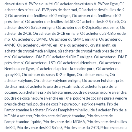
des cristaux A-PVP de qualité
,
Où acheter des cristaux A-PVP en ligne
,
Où
acheter des cristaux A-PVP près de chez moi
,
Où acheter des feuilles de K-
2
,
Où acheter des feuilles de K-2 en ligne
,
Où acheter des feuilles de K-2
près de moi
,
Où acheter des feuilles de LSD
,
Où acheter des K-2 SpiceS
,
Où
acheter des K-2 SpiceS en ligne
,
Où acheter des K-2 SpiceS près de moi
,
Où
acheter du 2-CB
,
Où acheter du 2-CB en ligne
,
Où acheter du 2-CB près de
moi
,
Où acheter du 3MMC
,
Où acheter du 3MMC en ligne
,
Où acheter du
4MMC
,
Où acheter du 4MMC en ligne
,
où acheter du crystal meth
,
où
acheter du crystal meth en ligne
,
où acheter du crystal meth près de chez
moi
,
Où acheter du DMT
,
Où acheter du DMT en ligne
,
Où acheter du DMT
près de moi
,
Où acheter du LSD
,
Où acheter du Nembutal
,
Où acheter du
Nembutal en ligne
,
où acheter du prix de la cocaïne pure
,
Où acheter du
spray K-2
,
Où acheter du spray K-2 en ligne
,
Où acheter ecstasy
,
Où
acheter Eutylone
,
Où acheter Eutylone en ligne
,
Où acheter Eutylone près
de chez moi
,
où acheter le prix de crystal meth
,
où acheter le prix de la
cocaïne
,
où acheter le prix de la kétamine
,
poudre de cocaïne pure à vendre
,
poudre de cocaïne pure à vendre en ligne
,
poudre de cocaïne pure à vendre
près de chez moi
,
poudre de cocaïne pure pour le prix de vente
,
Prix de
l'amphétamine à acheter
,
Prix de l'amphétamine liquide à acheter
,
Prix de la
MDMA à acheter
,
Prix de vente de l'amphétamine
,
Prix de vente de
l'amphétamine liquide
,
Prix de vente de la MDMA
,
Prix de vente des feuilles
de K-2
,
Prix de vente des K-2 SpiceS
,
Prix de vente du 2-CB
,
Prix de vente du