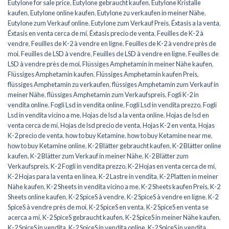
Eutylone for sale price
,
Eutylone gebraucht kaufen
,
Eutylone Kristalle
kaufen
,
Eutylone online kaufen
,
Eutylone zu verkaufen in meiner Nähe
,
Eutylone zum Verkauf online
,
Eutylone zum Verkauf Preis
,
Éxtasis a la venta
,
Éxtasis en venta cerca de mí
,
Éxtasis precio de venta
,
Feuilles de K-2 à
vendre
,
Feuilles de K-2 à vendre en ligne
,
Feuilles de K-2 à vendre près de
moi
,
Feuilles de LSD à vendre
,
Feuilles de LSD à vendre en ligne
,
Feuilles de
LSD à vendre près de moi
,
Flüssiges Amphetamin in meiner Nähe kaufen
,
Flüssiges Amphetamin kaufen
,
Flüssiges Amphetamin kaufen Preis
,
flüssiges Amphetamin zu verkaufen
,
flüssiges Amphetamin zum Verkauf in
meiner Nähe
,
flüssiges Amphetamin zum Verkaufspreis
,
Fogli K-2 in
vendita online
,
Fogli Lsd in vendita online
,
Fogli Lsd in vendita prezzo
,
Fogli
Lsd in vendita vicino a me
,
Hojas de lsd a la venta online
,
Hojas de lsd en
venta cerca de mí
,
Hojas de lsd precio de venta
,
Hojas K-2 en venta
,
Hojas
K-2 precio de venta
,
how to buy Ketamine
,
how to buy Ketamine near me
,
how to buy Ketamine online
,
K-2 Blätter gebraucht kaufen
,
K-2 Blätter online
kaufen
,
K-2 Blätter zum Verkauf in meiner Nähe
,
K-2 Blätter zum
Verkaufspreis
,
K-2 Fogli in vendita prezzo
,
K-2 Hojas en venta cerca de mí
,
K-2 Hojas para la venta en línea
,
K-2 Lastre in vendita
,
K-2 Platten in meiner
Nähe kaufen
,
K-2 Sheets in vendita vicino a me
,
K-2 Sheets kaufen Preis
,
K-2
Sheets online kaufen
,
K-2 SpiceS à vendre
,
K-2 SpiceS à vendre en ligne
,
K-2
SpiceS à vendre près de moi
,
K-2 SpiceS en venta
,
K-2 SpiceS en venta se
acerca a mí
,
K-2 SpiceS gebraucht kaufen
,
K-2 SpiceS in meiner Nähe kaufen
,
K-2 SpiceS in vendita
,
K-2 SpiceS in vendita online
,
K-2 SpiceS in vendita