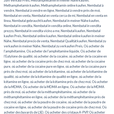
zum Verkauf Preis
,
Methamphetamin in meiner Nähe kaufen
,
Methamphetamin kaufen
,
Methamphetamin online kaufen
,
Nembutal à
vendre
,
Nembutal à vendre en ligne
,
Nembutal à vendre près de moi
,
Nembutal en venta
,
Nembutal en venta cerca de mí
,
Nembutal en venta en
línea
,
Nembutal gebraucht kaufen
,
Nembutal in meiner Nähe kaufen
,
Nembutal in vendita
,
Nembutal in vendita online
,
Nembutal in vendita
prezzo
,
Nembutal in vendita vicino a me
,
Nembutal kaufen
,
Nembutal
kaufen Preis
,
Nembutal online kaufen
,
Nembutal online kaufen in meiner
Nähe
,
Nembutal precio de venta
,
Nembutal Qualität kaufen
,
Nembutal zu
verkaufen in meiner Nähe
,
Nembutal zu verkaufen Preis
,
Où acheter de
l'amphétamine
,
Où acheter de l'amphétamine liquide
,
Où acheter de
l’Eutylone de qualité
,
où acheter de la cocaïne
,
où acheter de la cocaïne en
ligne
,
où acheter de la cocaïne près de chez moi
,
où acheter de la cocaïne
pure
,
où acheter de la cocaïne pure en ligne
,
où acheter de la cocaïne pure
près de chez moi
,
où acheter de la kétamine
,
où acheter de la kétamine de
qualité
,
où acheter de la kétamine de qualité en ligne
,
où acheter de la
kétamine en ligne
,
où acheter de la kétamine près de chez moi
,
Où acheter
de la MDMA
,
Où acheter de la MDMA en ligne
,
Où acheter de la MDMA
près de moi
,
où acheter de la méthamphétamine
,
où acheter de la
méthamphétamine en ligne
,
où acheter de la méthamphétamine près de
chez moi
,
où acheter de la poudre de cocaïne
,
où acheter de la poudre de
cocaïne en ligne
,
où acheter de la poudre de cocaïne près de chez moi
,
Où
acheter des buvards de LSD
,
Où acheter des cristaux A-PVP
,
Où acheter