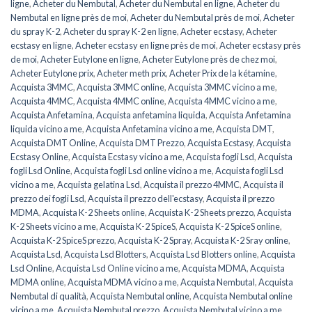
ligne
,
Acheter du Nembutal
,
Acheter du Nembutal en ligne
,
Acheter du
Nembutal en ligne près de moi
,
Acheter du Nembutal près de moi
,
Acheter
du spray K-2
,
Acheter du spray K-2 en ligne
,
Acheter ecstasy
,
Acheter
ecstasy en ligne
,
Acheter ecstasy en ligne près de moi
,
Acheter ecstasy près
de moi
,
Acheter Eutylone en ligne
,
Acheter Eutylone près de chez moi
,
Acheter Eutylone prix
,
Acheter meth prix
,
Acheter Prix de la kétamine
,
Acquista 3MMC
,
Acquista 3MMC online
,
Acquista 3MMC vicino a me
,
Acquista 4MMC
,
Acquista 4MMC online
,
Acquista 4MMC vicino a me
,
Acquista Anfetamina
,
Acquista anfetamina liquida
,
Acquista Anfetamina
liquida vicino a me
,
Acquista Anfetamina vicino a me
,
Acquista DMT
,
Acquista DMT Online
,
Acquista DMT Prezzo
,
Acquista Ecstasy
,
Acquista
Ecstasy Online
,
Acquista Ecstasy vicino a me
,
Acquista fogli Lsd
,
Acquista
fogli Lsd Online
,
Acquista fogli Lsd online vicino a me
,
Acquista fogli Lsd
vicino a me
,
Acquista gelatina Lsd
,
Acquista il prezzo 4MMC
,
Acquista il
prezzo dei fogli Lsd
,
Acquista il prezzo dell'ecstasy
,
Acquista il prezzo
MDMA
,
Acquista K-2 Sheets online
,
Acquista K-2 Sheets prezzo
,
Acquista
K-2 Sheets vicino a me
,
Acquista K-2 SpiceS
,
Acquista K-2 SpiceS online
,
Acquista K-2 SpiceS prezzo
,
Acquista K-2 Spray
,
Acquista K-2 Sray online
,
Acquista Lsd
,
Acquista Lsd Blotters
,
Acquista Lsd Blotters online
,
Acquista
Lsd Online
,
Acquista Lsd Online vicino a me
,
Acquista MDMA
,
Acquista
MDMA online
,
Acquista MDMA vicino a me
,
Acquista Nembutal
,
Acquista
Nembutal di qualità
,
Acquista Nembutal online
,
Acquista Nembutal online
vicino a me
,
Acquista Nembutal prezzo
,
Acquista Nembutal vicino a me
,