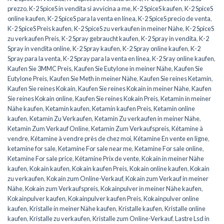
prezzo
,
K-2 SpiceS in vendita si avvicina a me
,
K-2 SpiceS kaufen
,
K-2 SpiceS
online kaufen
,
K-2 SpiceS para la venta en línea
,
K-2 SpiceS precio de venta
,
K-2 SpiceS Preis kaufen
,
K-2 SpiceS zu verkaufen in meiner Nähe
,
K-2 SpiceS
zu verkaufen Preis
,
K-2 Spray gebraucht kaufen
,
K-2 Spray in vendita
,
K-2
Spray in vendita online
,
K-2 Spray kaufen
,
K-2 Spray online kaufen
,
K-2
Spray para la venta
,
K-2 Spray para la venta en línea
,
K-2 Sray online kaufen
,
Kaufen Sie 3MMC Preis
,
Kaufen Sie Eutylone in meiner Nähe
,
Kaufen Sie
Eutylone Preis
,
Kaufen Sie Meth in meiner Nähe
,
Kaufen Sie reines Ketamin
,
Kaufen Sie reines Kokain
,
Kaufen Sie reines Kokain in meiner Nähe
,
Kaufen
Sie reines Kokain online
,
Kaufen Sie reines Kokain Preis
,
Ketamin in meiner
Nähe kaufen
,
Ketamin kaufen
,
Ketamin kaufen Preis
,
Ketamin online
kaufen
,
Ketamin Zu Verkaufen
,
Ketamin Zu verkaufen in meiner Nähe
,
Ketamin Zum Verkauf Online
,
Ketamin Zum Verkaufspreis
,
Kétamine à
vendre
,
Kétamine à vendre près de chez moi
,
Kétamine En vente en ligne
,
ketamine for sale
,
Ketamine For sale near me
,
Ketamine For sale online
,
Ketamine For sale price
,
Kétamine Prix de vente
,
Kokain in meiner Nähe
kaufen
,
Kokain kaufen
,
Kokain kaufen Preis
,
Kokain online kaufen
,
Kokain
zu verkaufen
,
Kokain zum Online-Verkauf
,
Kokain zum Verkauf in meiner
Nähe
,
Kokain zum Verkaufspreis
,
Kokainpulver in meiner Nähe kaufen
,
Kokainpulver kaufen
,
Kokainpulver kaufen Preis
,
Kokainpulver online
kaufen
,
Kristalle in meiner Nähe kaufen
,
Kristalle kaufen
,
Kristalle online
kaufen
,
Kristalle zu verkaufen
,
Kristalle zum Online-Verkauf
,
Lastre Lsd in