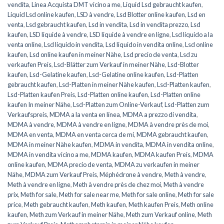
vendita
,
Linea Acquista DMT vicino a me
,
Liquid Lsd gebraucht kaufen
,
Liquid Lsd online kaufen
,
LSD à vendre
,
Lsd Blotter online kaufen
,
Lsd en
venta
,
Lsd gebraucht kaufen
,
Lsd in vendita
,
Lsd in vendita prezzo
,
Lsd
kaufen
,
LSD liquide à vendre
,
LSD liquide à vendre en ligne
,
Lsd líquido a la
venta online
,
Lsd liquido in vendita
,
Lsd liquido in vendita online
,
Lsd online
kaufen
,
Lsd online kaufen in meiner Nähe
,
Lsd precio de venta
,
Lsd zu
verkaufen Preis
,
Lsd-Blätter zum Verkauf in meiner Nähe
,
Lsd-Blotter
kaufen
,
Lsd-Gelatine kaufen
,
Lsd-Gelatine online kaufen
,
Lsd-Platten
gebraucht kaufen
,
Lsd-Platten in meiner Nähe kaufen
,
Lsd-Platten kaufen
,
Lsd-Platten kaufen Preis
,
Lsd-Platten online kaufen
,
Lsd-Platten online
kaufen In meiner Nähe
,
Lsd-Platten zum Online-Verkauf
,
Lsd-Platten zum
Verkaufspreis
,
MDMA a la venta en línea
,
MDMA a prezzo di vendita
,
MDMA à vendre
,
MDMA à vendre en ligne
,
MDMA à vendre près de moi
,
MDMA en venta
,
MDMA en venta cerca de mí
,
MDMA gebraucht kaufen
,
MDMA in meiner Nähe kaufen
,
MDMA in vendita
,
MDMA in vendita online
,
MDMA in vendita vicino a me
,
MDMA kaufen
,
MDMA kaufen Preis
,
MDMA
online kaufen
,
MDMA precio de venta
,
MDMA zu verkaufen in meiner
Nähe
,
MDMA zum Verkauf Preis
,
Méphédrone à vendre
,
Meth à vendre
,
Meth à vendre en ligne
,
Meth à vendre près de chez moi
,
Meth à vendre
prix
,
Meth for sale
,
Meth for sale near me
,
Meth for sale online
,
Meth for sale
price
,
Meth gebraucht kaufen
,
Meth kaufen
,
Meth kaufen Preis
,
Meth online
kaufen
,
Meth zum Verkauf in meiner Nähe
,
Meth zum Verkauf online
,
Meth