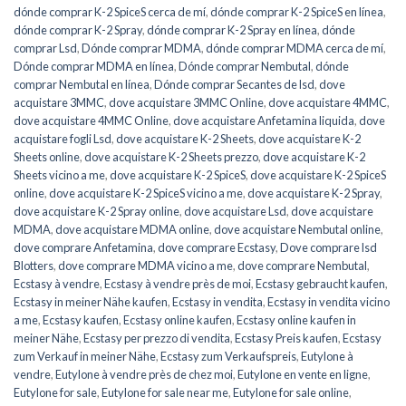
dónde comprar K-2 SpiceS cerca de mí
,
dónde comprar K-2 SpiceS en línea
,
dónde comprar K-2 Spray
,
dónde comprar K-2 Spray en línea
,
dónde
comprar Lsd
,
Dónde comprar MDMA
,
dónde comprar MDMA cerca de mí
,
Dónde comprar MDMA en línea
,
Dónde comprar Nembutal
,
dónde
comprar Nembutal en línea
,
Dónde comprar Secantes de lsd
,
dove
acquistare 3MMC
,
dove acquistare 3MMC Online
,
dove acquistare 4MMC
,
dove acquistare 4MMC Online
,
dove acquistare Anfetamina liquida
,
dove
acquistare fogli Lsd
,
dove acquistare K-2 Sheets
,
dove acquistare K-2
Sheets online
,
dove acquistare K-2 Sheets prezzo
,
dove acquistare K-2
Sheets vicino a me
,
dove acquistare K-2 SpiceS
,
dove acquistare K-2 SpiceS
online
,
dove acquistare K-2 SpiceS vicino a me
,
dove acquistare K-2 Spray
,
dove acquistare K-2 Spray online
,
dove acquistare Lsd
,
dove acquistare
MDMA
,
dove acquistare MDMA online
,
dove acquistare Nembutal online
,
dove comprare Anfetamina
,
dove comprare Ecstasy
,
Dove comprare lsd
Blotters
,
dove comprare MDMA vicino a me
,
dove comprare Nembutal
,
Ecstasy à vendre
,
Ecstasy à vendre près de moi
,
Ecstasy gebraucht kaufen
,
Ecstasy in meiner Nähe kaufen
,
Ecstasy in vendita
,
Ecstasy in vendita vicino
a me
,
Ecstasy kaufen
,
Ecstasy online kaufen
,
Ecstasy online kaufen in
meiner Nähe
,
Ecstasy per prezzo di vendita
,
Ecstasy Preis kaufen
,
Ecstasy
zum Verkauf in meiner Nähe
,
Ecstasy zum Verkaufspreis
,
Eutylone à
vendre
,
Eutylone à vendre près de chez moi
,
Eutylone en vente en ligne
,
Eutylone for sale
,
Eutylone for sale near me
,
Eutylone for sale online
,