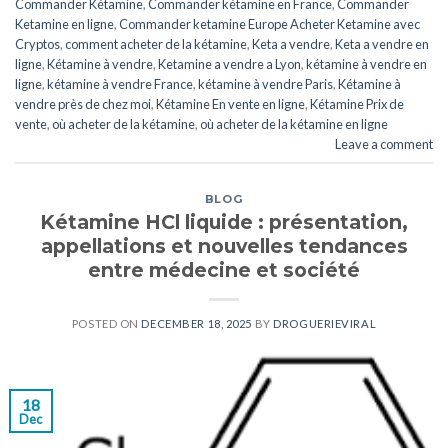
Commander Kétamine
,
Commander kétamine en France
,
Commander
Ketamine en ligne
,
Commander ketamine Europe Acheter Ketamine avec
Cryptos
,
comment acheter de la kétamine
,
Keta a vendre
,
Keta a vendre en
ligne
,
Kétamine à vendre
,
Ketamine a vendre a Lyon
,
kétamine à vendre en
ligne
,
kétamine à vendre France
,
kétamine à vendre Paris
,
Kétamine à
vendre près de chez moi
,
Kétamine En vente en ligne
,
Kétamine Prix de
vente
,
où acheter de la kétamine
,
où acheter de la kétamine en ligne
Leave a comment
BLOG
Kétamine HCl liquide : présentation,
appellations et nouvelles tendances
entre médecine et société
POSTED ON
DECEMBER 18, 2025
BY
DROGUERIEVIRAL
18
Dec