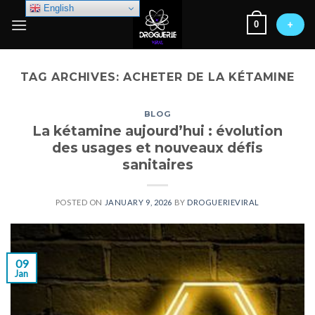
Skip
English
0
to
+
content
TAG ARCHIVES:
ACHETER DE LA KÉTAMINE
BLOG
La kétamine aujourd’hui : évolution
des usages et nouveaux défis
sanitaires
POSTED ON
JANUARY 9, 2026
BY
DROGUERIEVIRAL
09
Jan