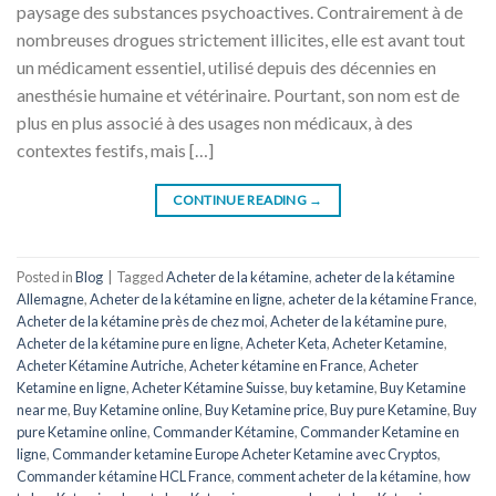
paysage des substances psychoactives. Contrairement à de
nombreuses drogues strictement illicites, elle est avant tout
un médicament essentiel, utilisé depuis des décennies en
anesthésie humaine et vétérinaire. Pourtant, son nom est de
plus en plus associé à des usages non médicaux, à des
contextes festifs, mais […]
CONTINUE READING
→
Posted in
Blog
|
Tagged
Acheter de la kétamine
,
acheter de la kétamine
Allemagne
,
Acheter de la kétamine en ligne
,
acheter de la kétamine France
,
Acheter de la kétamine près de chez moi
,
Acheter de la kétamine pure
,
Acheter de la kétamine pure en ligne
,
Acheter Keta
,
Acheter Ketamine
,
Acheter Kétamine Autriche
,
Acheter kétamine en France
,
Acheter
Ketamine en ligne
,
Acheter Kétamine Suisse
,
buy ketamine
,
Buy Ketamine
near me
,
Buy Ketamine online
,
Buy Ketamine price
,
Buy pure Ketamine
,
Buy
pure Ketamine online
,
Commander Kétamine
,
Commander Ketamine en
ligne
,
Commander ketamine Europe Acheter Ketamine avec Cryptos
,
Commander kétamine HCL France
,
comment acheter de la kétamine
,
how