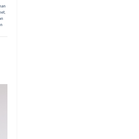
man
net
,
an
en