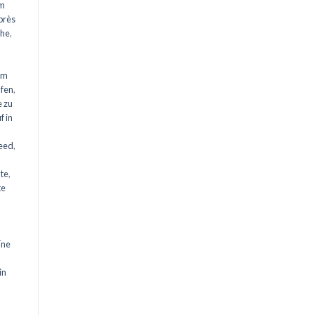
um
près
ähe
,
um
ufen
,
e zu
 in
peed
,
nte
,
te
ïne
in