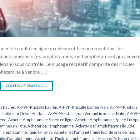
peed de qualité en ligne » reviennent fréquemment dans les
ulants puissants (ex. amphétamine, méthamphétamine) qui peuven
psie) sous contrôle. Leur usage récréatif comporte des risques
phetamine à vendre […]
CONTINUE READING
→
he kaufen
,
A-PVP-Kristalle kaufen
,
A-PVP-Kristalle kaufen Preis
,
A-PVP-Kristalle
istalle zum Online-Verkauf
,
A-PVP-Kristalle zum Verkauf in meiner Nähe
,
A-PVP-
peed
,
Acheter Amphetamine Speed ​​​​en ligne
,
Acheter Amphetamine Speed ​​​​Europe
mines en ligne
,
Acheter de l'amphétamine
,
Acheter de l'amphétamine liquide
,
 l'amphétamine liquide France
,
Acheter de l'amphétamine liquide près de moi
,
huile d'amphétamine
,
Acheter de l'huile d'amphétamine en Europe
,
Acheter de l'hu