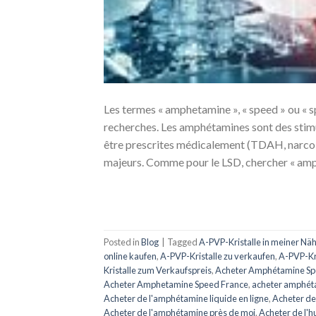
Les termes « amphetamine », « speed » ou « s
recherches. Les amphétamines sont des stim
être prescrites médicalement (TDAH, narcole
majeurs. Comme pour le LSD, chercher « am
Posted in
Blog
|
Tagged
A-PVP-Kristalle in meiner Nä
online kaufen
,
A-PVP-Kristalle zu verkaufen
,
A-PVP-Kr
Kristalle zum Verkaufspreis
,
Acheter Amphétamine S
Acheter Amphetamine Speed ​​​​France
,
acheter amphéta
Acheter de l'amphétamine liquide en ligne
,
Acheter de
Acheter de l'amphétamine près de moi
,
Acheter de l'