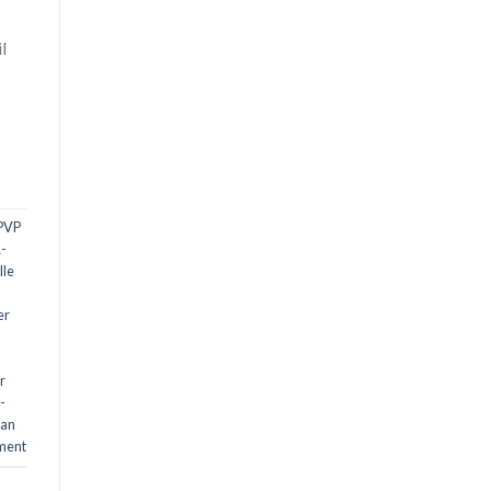
l
PVP
-
lle
er
r
-
an
ment