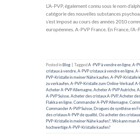
L’A-PVP, également connu sous le nom d’alph
catégorie des nouvelles substances psychoact
s’est imposé au cours des années 2010 comme 
européennes. A-PVP France. En France, l’A-
Posted in
Blog
|
Tagged
A -PVP à vendre en ligne
,
A-P
cristaux à vendre
,
A-PVP cristaux à vendre en ligne
,
A-
PVP-Kristalle in meiner Nähe kaufen
,
A-PVP-Kristalle 
zu verkaufen
,
A-PVP-Kristalle zum Online-Verkauf
,
A-
Acheter A-PVP Allemagne
,
Acheter A-PVP Autriche
,
A
A-PVP Suisse
,
Acheter des cristaux A-PVP
,
Acheter des
Flakka en ligne
,
Commander A-PVP Allemagne
,
Comma
Commander A-PVP Suisse
,
Drogues de synthèse en F
des cristaux A-PVP de qualité
,
Où acheter des cristaux
PVP-Kristalle in meiner Nähe kaufen?
,
Wo kann man A-
hochwertige A-PVP-Kristalle kaufen?