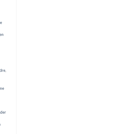
ne
en
dre
,
ne
der
a