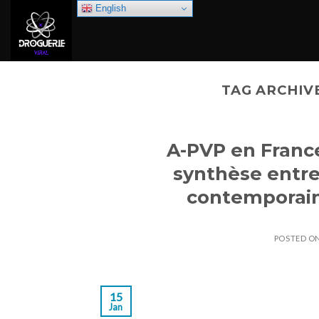
Skip
English
to
content
TAG ARCHIV
A-PVP en France
synthèse entre
contemporain
POSTED O
15
Jan