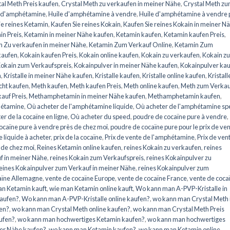
al Meth Preis kaufen
,
Crystal Meth zu verkaufen in meiner Nähe
,
Crystal Meth z
e d'amphétamine
,
Huile d'amphétamine à vendre
,
Huile d'amphétamine à vendre 
ie reines Ketamin
,
Kaufen Sie reines Kokain
,
Kaufen Sie reines Kokain in meiner N
in Preis
,
Ketamin in meiner Nähe kaufen
,
Ketamin kaufen
,
Ketamin kaufen Preis
,
 Zu verkaufen in meiner Nähe
,
Ketamin Zum Verkauf Online
,
Ketamin Zum
kaufen
,
Kokain kaufen Preis
,
Kokain online kaufen
,
Kokain zu verkaufen
,
Kokain z
okain zum Verkaufspreis
,
Kokainpulver in meiner Nähe kaufen
,
Kokainpulver ka
n
,
Kristalle in meiner Nähe kaufen
,
Kristalle kaufen
,
Kristalle online kaufen
,
Kristall
cht kaufen
,
Meth kaufen
,
Meth kaufen Preis
,
Meth online kaufen
,
Meth zum Verkauf
auf Preis
,
Methamphetamin in meiner Nähe kaufen
,
Methamphetamin kaufen
,
hétamine
,
Où acheter de l'amphétamine liquide
,
Où acheter de l'amphétamine s
er de la cocaïne en ligne
,
Où acheter du speed
,
poudre de cocaïne pure à vendre
,
ocaïne pure à vendre près de chez moi
,
poudre de cocaïne pure pour le prix de ve
 liquide à acheter
,
prix de la cocaïne
,
Prix de vente de l'amphétamine
,
Prix de ven
 de chez moi
,
Reines Ketamin online kaufen
,
reines Kokain zu verkaufen
,
reines
f in meiner Nähe
,
reines Kokain zum Verkaufspreis
,
reines Kokainpulver zu
eines Kokainpulver zum Verkauf in meiner Nähe
,
reines Kokainpulver zum
aïne Allemagne
,
vente de cocaïne Europe
,
vente de cocaïne France
,
vente de coca
an Ketamin kauft
,
wie man Ketamin online kauft
,
Wo kann man A-PVP-Kristalle in
kaufen?
,
Wo kann man A-PVP-Kristalle online kaufen?
,
wo kann man Crystal Meth 
en?
,
wo kann man Crystal Meth online kaufen?
,
wo kann man Crystal Meth Preis
ufen?
,
wo kann man hochwertiges Ketamin kaufen?
,
wo kann man hochwertiges
er Nähe kaufen?
,
wo kann man Ketamin kaufen?
,
wo kann man Ketamin online