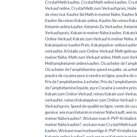
Crystal Meth kaufen
,
Crystal Meth online kaufen
,
Cryst
Verkauf online
,
Crystal Meth zum Verkaufspreis
,
Huil
de chez moi
,
Kaufen Sie Meth in meiner Nähe
,
Kaufen S
Kaufen Sie reines Kokain online
,
Kaufen Sie reines Koka
Ketamin online kaufen
,
Ketamin Zu Verkaufen
,
Ketamin
Verkaufspreis
,
Kokain in meiner Nähe kaufen
,
Kokain 
Online-Verkauf
,
Kokain zum Verkauf in meiner Nähe
,
K
Kokainpulver kaufen Preis
,
Kokainpulver online kaufe
verkaufen
,
Kristalle zum Online-Verkauf
,
Meth gebrau
meiner Nähe
,
Meth zum Verkauf online
,
Meth zum Verk
Methamphetamin online kaufen
,
Où acheter de l'amp
Où acheter de l'amphétamine speed en patte
,
où achet
poudre de cocaïne pure à vendre en ligne
,
poudre de c
Prix de l'amphétamine à acheter
,
Prix de l'amphétamine
de l'amphétamine liquide
,
pure Cocaïne à vendre près
Kokain zum Online-Verkauf
,
reines Kokain zum Verkau
verkaufen
,
reines Kokainpulver zum Online-Verkauf
,
r
Verkaufspreis
,
Speed de qualité en ligne
,
vente de coc
genève
,
wie man Ketamin in meiner Nähe kauft
,
wie m
meiner Nähe kaufen?
,
Wo kann man A-PVP-Kristalle 
meiner Nähe kaufen?
,
wo kann man Crystal Meth kauf
kaufen
,
Wo kann man hochwertige A-PVP-Kristalle ka
Ketamin online kaufen?
,
wo kann man Ketamin in mein