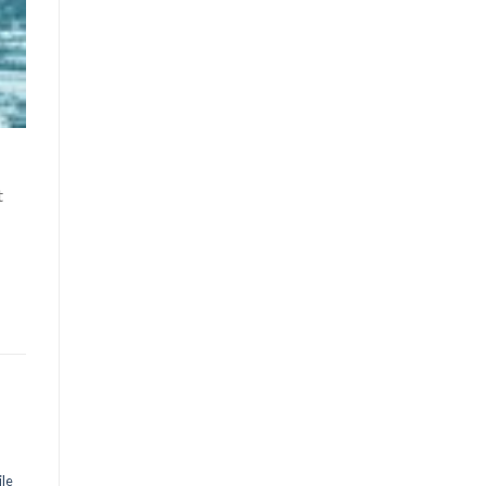
t
,
ile