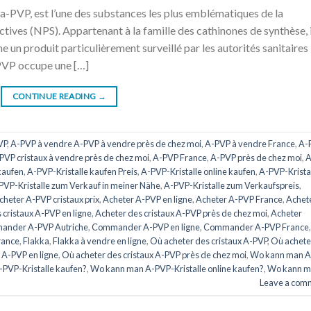
a-PVP, est l’une des substances les plus emblématiques de la
ives (NPS). Appartenant à la famille des cathinones de synthèse, i
un produit particulièrement surveillé par les autorités sanitaires
PVP occupe une […]
CONTINUE READING
→
VP
,
A-PVP à vendre A-PVP à vendre près de chez moi
,
A-PVP à vendre France
,
A-
PVP cristaux à vendre près de chez moi
,
A-PVP France
,
A-PVP près de chez moi
,
A
kaufen
,
A-PVP-Kristalle kaufen Preis
,
A-PVP-Kristalle online kaufen
,
A-PVP-Krista
PVP-Kristalle zum Verkauf in meiner Nähe
,
A-PVP-Kristalle zum Verkaufspreis
,
cheter A-PVP cristaux prix
,
Acheter A-PVP en ligne
,
Acheter A-PVP France
,
Achet
 cristaux A-PVP en ligne
,
Acheter des cristaux A-PVP près de chez moi
,
Acheter
nder A-PVP Autriche
,
Commander A-PVP en ligne
,
Commander A-PVP France
,
rance
,
Flakka
,
Flakka à vendre en ligne
,
Où acheter des cristaux A-PVP
,
Où achete
 A-PVP en ligne
,
Où acheter des cristaux A-PVP près de chez moi
,
Wo kann man A
PVP-Kristalle kaufen?
,
Wo kann man A-PVP-Kristalle online kaufen?
,
Wo kann m
Leave a com