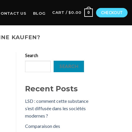
0
CART /
$
0.00
CHECKOUT
CONTACT US
BLOG
INE KAUFEN?
Search
SEARCH
Recent Posts
LSD : comment cette substance
s’est diffusée dans les sociétés
modernes ?
Comparaison des