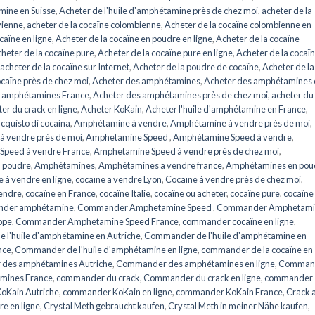
mine en Suisse
,
Acheter de l'huile d'amphétamine près de chez moi
,
acheter de la
vienne
,
acheter de la cocaïne colombienne
,
Acheter de la cocaïne colombienne en
caïne en ligne
,
Acheter de la cocaïne en poudre en ligne
,
Acheter de la cocaïne
heter de la cocaïne pure
,
Acheter de la cocaïne pure en ligne
,
Acheter de la cocaï
acheter de la cocaïne sur Internet
,
Acheter de la poudre de cocaïne
,
Acheter de la
ocaïne près de chez moi
,
Acheter des amphétamines
,
Acheter des amphétamines 
s amphétamines France
,
Acheter des amphétamines près de chez moi
,
acheter du
er du crack en ligne
,
Acheter KoKain
,
Acheter l'huile d'amphétamine en France
,
cquisto di cocaina
,
Amphétamine à vendre
,
Amphétamine à vendre près de moi
,
à vendre près de moi
,
Amphetamine Speed ​​​​
,
Amphétamine Speed ​​​​à vendre
,
eed ​​​​à vendre France
,
Amphetamine Speed à vendre près de chez moi
,
 poudre
,
Amphétamines
,
Amphétamines a vendre france
,
Amphétamines en pou
 à vendre en ligne
,
cocaïne a vendre Lyon
,
Cocaïne à vendre près de chez moi
,
vendre
,
cocaïne en France
,
cocaïne Italie
,
cocaïne ou acheter
,
cocaïne pure
,
cocaïne
der amphétamine
,
Commander Amphetamine Speed ​​​​
,
Commander Amphetami
ope
,
Commander Amphetamine Speed ​​France
,
commander cocaïne en ligne
,
l'huile d'amphétamine en Autriche
,
Commander de l'huile d'amphétamine en
nce
,
Commander de l'huile d'amphétamine en ligne
,
commander de la cocaïne en
des amphétamines Autriche
,
Commander des amphétamines en ligne
,
Comman
mines France
,
commander du crack
,
Commander du crack en ligne
,
commander
oKain Autriche
,
commander KoKain en ligne
,
commander KoKain France
,
Crack 
re en ligne
,
Crystal Meth gebraucht kaufen
,
Crystal Meth in meiner Nähe kaufen
,