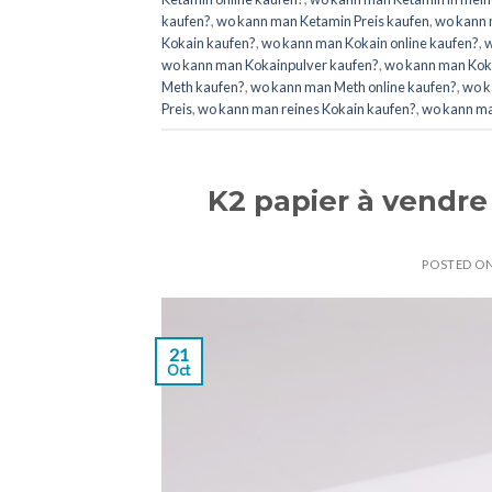
kaufen?
,
wo kann man Ketamin Preis kaufen
,
wo kann 
Kokain kaufen?
,
wo kann man Kokain online kaufen?
,
w
wo kann man Kokainpulver kaufen?
,
wo kann man Koka
Meth kaufen?
,
wo kann man Meth online kaufen?
,
wo k
Preis
,
wo kann man reines Kokain kaufen?
,
wo kann ma
K2 papier à vendre
POSTED O
21
Oct