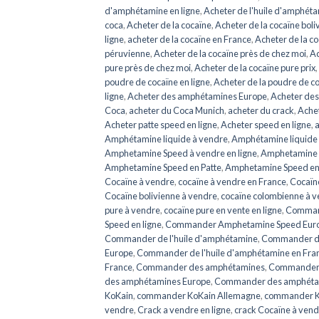
d'amphétamine en ligne
,
Acheter de l'huile d'amphéta
coca
,
Acheter de la cocaïne
,
Acheter de la cocaïne boli
ligne
,
acheter de la cocaïne en France
,
Acheter de la co
péruvienne
,
Acheter de la cocaïne près de chez moi
,
Ac
pure près de chez moi
,
Acheter de la cocaïne pure prix
,
poudre de cocaïne en ligne
,
Acheter de la poudre de c
ligne
,
Acheter des amphétamines Europe
,
Acheter de
Coca
,
acheter du Coca Munich
,
acheter du crack
,
Achet
Acheter patte speed en ligne
,
Acheter speed en ligne
,
a
Amphétamine liquide à vendre
,
Amphétamine liquide 
Amphetamine Speed ​​​​à vendre en ligne
,
Amphetamine Sp
Amphetamine Speed en ​​​​Patte
,
Amphetamine Speed en
Cocaïne à vendre
,
cocaïne à vendre en France
,
Cocaïne
Cocaïne bolivienne à vendre
,
cocaïne colombienne à 
pure à vendre
,
cocaïne pure en vente en ligne
,
Comman
Speed ​​​​en ligne
,
Commander Amphetamine Speed ​​​Eur
Commander de l'huile d'amphétamine
,
Commander de 
Europe
,
Commander de l'huile d'amphétamine en Fra
France
,
Commander des amphétamines
,
Commander 
des amphétamines Europe
,
Commander des amphéta
KoKain
,
commander KoKain Allemagne
,
commander K
vendre
,
Crack a vendre en ligne
,
crack Cocaïne à vend