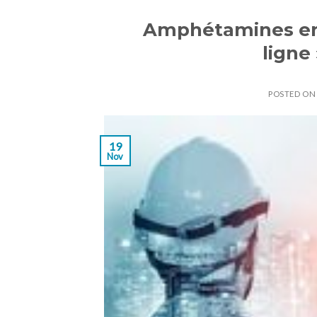
Amphétamines en 
ligne
POSTED O
19
Nov