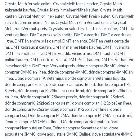
Crystal Meth for sale online
,
Crystal Meth for sale price
,
Crystal Meth
gebraucht kaufen
,
Crystal Meth in meiner Nähe kaufen
,
Crystal Meth
kaufen
,
Crystal Meth online kaufen
,
Crystal Meth Preis kaufen
,
Crystal Meth
zu verkaufen in meiner Nähe
,
Crystal Meth zum Verkauf online
,
Crystal
Meth zum Verkaufspreis
,
Crystals for sale
,
Crystals for sale online
,
DMT a la
venta en línea
,
DMT a prezzo di vendita
,
DMT à vendre
,
DMT à vendre en
ligne
,
DMT à vendre près de moi
,
DMT en venta
,
DMT en venta cerca de
mí
,
DMT gebraucht kaufen
,
DMT in meiner Nähe kaufen
,
DMT in vendita
,
DMT in vendita online
,
DMT in vendita vicino a me
,
DMT kaufen
,
DMT
online kaufen
,
DMT precio de venta
,
DMT Preis kaufen
,
DMT zu verkaufen
in meiner Nähe
,
DMT zum Verkaufspreis
,
dónde comprar 3MMC
,
dónde
comprar 3MMC en línea
,
dónde comprar 4MMC
,
dónde comprar 4MMC en
línea
,
Dónde comprar Anfetamina
,
dónde comprar anfetamina líquida
,
dónde comprar éxtasis
,
dónde comprar hojas de Lsd
,
dónde comprar K-2
Sheets
,
dónde comprar K-2 Sheets cerca de mí
,
dónde comprar K-2 Sheets
en línea
,
dónde comprar K-2 Sheets precio
,
dónde comprar K-2 SpiceS
,
dónde comprar K-2 SpiceS cerca de mí
,
dónde comprar K-2 SpiceS en línea
,
dónde comprar K-2 Spray
,
dónde comprar K-2 Spray en línea
,
dónde
comprar Lsd
,
Dónde comprar MDMA
,
dónde comprar MDMA cerca de mí
,
Dónde comprar MDMA en línea
,
Dónde comprar Nembutal
,
dónde
comprar Nembutal en línea
,
Dónde comprar Secantes de lsd
,
dove
acquistare 3MMC
,
dove acquistare 3MMC Online
,
dove acquistare 4MMC
,