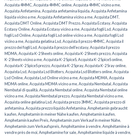
Acquista 4MMC
,
Acquista 4MMC online
,
Acquista 4MMC vicino a me
,
Acquista Anfetamina
,
Acquista anfetamina liquida
,
Acquista Anfetamina
liquida vicino a me
,
Acquista Anfetamina vicino a me
,
Acquista DMT
,
Acquista DMT Online
,
Acquista DMT Prezzo
,
Acquista Ecstasy
,
Acquista
Ecstasy Online
,
Acquista Ecstasy vicino a me
,
Acquista fogli Lsd
,
Acquista
fogli Lsd Online
,
Acquista fogli Lsd online vicino a me
,
Acquista fogli Lsd
vicino a me
,
Acquista gelatina Lsd
,
Acquista il prezzo 4MMC
,
Acquista il
prezzo dei fogli Lsd
,
Acquista il prezzo dell'ecstasy
,
Acquista il prezzo
MDMA
,
Acquista K-2 Sheets online
,
Acquista K-2 Sheets prezzo
,
Acquista
K-2 Sheets vicino a me
,
Acquista K-2 SpiceS
,
Acquista K-2 SpiceS online
,
Acquista K-2 SpiceS prezzo
,
Acquista K-2 Spray
,
Acquista K-2 Sray online
,
Acquista Lsd
,
Acquista Lsd Blotters
,
Acquista Lsd Blotters online
,
Acquista
Lsd Online
,
Acquista Lsd Online vicino a me
,
Acquista MDMA
,
Acquista
MDMA online
,
Acquista MDMA vicino a me
,
Acquista Nembutal
,
Acquista
Nembutal di qualità
,
Acquista Nembutal online
,
Acquista Nembutal online
vicino a me
,
Acquista Nembutal prezzo
,
Acquista Nembutal vicino a me
,
Acquista online gelatina Lsd
,
Acquista prezzo 3MMC
,
Acquista prezzo di
anfetamina
,
Acquista prezzo liquido Anfetamina
,
Amphetamin gebraucht
kaufen
,
Amphetamin in meiner Nähe kaufen
,
Amphetamin kaufen
,
Amphetamin kaufen Preis
,
Amphetamin zum Verkauf in meiner Nähe
,
Amphetamin zum Verkaufspreis
,
Amphétamine à vendre
,
Amphétamine à
vendre près de moi
,
Amphetamine for sale
,
Amphétamine liquide à vendre
,