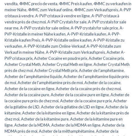
vendita
,
4MMC precio de venta
,
4MMC Preis kaufen
,
4MMC zu verkaufen in
meiner Nähe
,
4MMC zum Verkauf online
,
4MMC zum Verkaufspreis
,
A-PVP
cristaux à vendre
,
A-PVP cristaux à vendre en ligne
,
A-PVP cristaux à
vendre près de chez moi
,
A-PVP Crystals for sale
,
A-PVP crystals for sale
near me
,
A-PVP crystals for sale online
,
A-PVP crystals for sale price
,
A-
PVP-Kristalle in meiner Nähe kaufen
,
A-PVP-Kristalle kaufen
,
A-PVP-
Kristalle kaufen Preis
,
A-PVP-Kristalle online kaufen
,
A-PVP-Kristalle zu
verkaufen
,
A-PVP-Kristalle zum Online-Verkauf
,
A-PVP-Kristalle zum
Verkauf in meiner Nähe
,
A-PVP-Kristalle zum Verkaufspreis
,
Acheter A-
PVP cristaux prix
,
Acheter Cocaïne en poudre prix
,
Acheter Cocaïne prix
,
Acheter Crystal Meth
,
Acheter Crystal Meth en ligne
,
Acheter Crystal Meth
près de chez moi
,
Acheter Crystal Meth prix
,
Acheter de l'amphétamine
,
Acheter de l'amphétamine liquide
,
Acheter de l'amphétamine liquide près
de moi
,
Acheter de l'amphétamine près de moi
,
Acheter de la cocaïne
,
Acheter de la cocaïne en ligne
,
Acheter de la cocaïne près de chez moi
,
Acheter de la cocaïne pure
,
Acheter de la cocaïne pure en ligne
,
Acheter de
la cocaïne pure près de chez moi
,
Acheter de la cocaïne pure prix
,
Acheter
de la gélatine de LSD
,
Acheter de la gélatine de LSD en ligne
,
Acheter de la
kétamine
,
Acheter de la kétamine en ligne
,
Acheter de la kétamine près de
chez moi
,
Acheter de la kétamine pure
,
Acheter de la kétamine pure en
ligne
,
Acheter de la MDMA
,
Acheter de la MDMA en ligne
,
Acheter de la
MDMA près de moi
,
Acheter de la méthamphétamine
,
Acheter de la