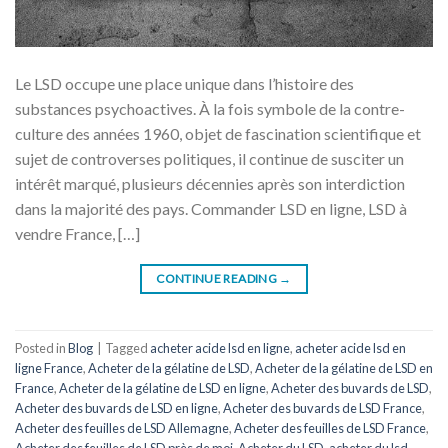
Le LSD occupe une place unique dans l’histoire des
substances psychoactives. À la fois symbole de la contre-
culture des années 1960, objet de fascination scientifique et
sujet de controverses politiques, il continue de susciter un
intérêt marqué, plusieurs décennies après son interdiction
dans la majorité des pays. Commander LSD en ligne, LSD à
vendre France, […]
CONTINUE READING
→
Posted in
Blog
|
Tagged
acheter acide lsd en ligne
,
acheter acide lsd en
ligne France
,
Acheter de la gélatine de LSD
,
Acheter de la gélatine de LSD en
France
,
Acheter de la gélatine de LSD en ligne
,
Acheter des buvards de LSD
,
Acheter des buvards de LSD en ligne
,
Acheter des buvards de LSD France
,
Acheter des feuilles de LSD Allemagne
,
Acheter des feuilles de LSD France
,
Acheter des feuilles de LSD près de moi
,
Acheter du LSD
,
acheter du lsd