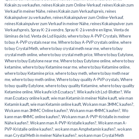
Kokain zu verkaufen
,
reines Kokain zum Online-Verkauf
,
reines Kokain zum
Verkauf in meiner Nähe
,
reines Kokain zum Verkaufspreis
,
reines
Kokainpulver zu verkaufen
,
reines Kokainpulver zum Online-Verkauf
,
reines Kokainpulver zum Verkauf in meiner Nähe
,
reines Kokainpulver zum
Verkaufspreis
,
Spray K-2 à vendre
,
Spray K-2 à vendre en ligne
,
Venta de
láminas de lsd
,
Venta de Lsd líquido
,
where to buy A-PVP Crystals
,
Where
to buy A-PVP crystals near me
,
Where to buy A-PVP crystals online
,
where
to buy Crystal Meth
,
where to buy crystal meth near me
,
where to buy
crystal meth online
,
where to buy crystal meth price
,
Where to buy Eutylone
,
Where to buy Eutylone near me
,
Where to buy Eutylone online
,
where to buy
ketamine
,
where to buy Ketamine near me
,
where to buy Ketamine online
,
where to buy Ketamine price
,
where to buy meth
,
where to buy meth near
me
,
where to buy meth online
,
Where to buy quality A-PVP crystals
,
Where
to buy quality Eutylone
,
where to buy quality Ketamine
,
where to buy quality
Ketamine online
,
Wie kaufe ich Ecsatacy?
,
Wie kaufe ich Lsd-Blotter?
,
Wie
man Ecsatacy online kauft
,
wie man Ketamin in meiner Nähe kauft
,
wie man
Ketamin kauft
,
wie man Ketamin online kauft
,
Wo kann man 3MMC kaufen?
,
Wo kann man 3MMC Online kaufen?
,
Wo kann man 4MMC kaufen?
,
Wo
kann man 4MMC online kaufen?
,
Wo kann man A-PVP-Kristalle in meiner
Nähe kaufen?
,
Wo kann man A-PVP-Kristalle kaufen?
,
Wo kann man A-
PVP-Kristalle online kaufen?
,
wo kann man Amphetamin kaufen?
,
wo kann
man Crystal Meth in meiner Nähe kaufen?
,
wo kann man Crystal Meth