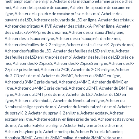
méthamphétamine en ligne
,
Acheter de la méthamphétamine près de chez
moi
,
Acheter de la poudre de cocaïne
,
Acheter de la poudre de cocaïne en
ligne
,
Acheter de la poudre de cocaïne près de chez moi
,
Acheter des
buvards de LSD
,
Acheter des buvards de LSD en ligne
,
Acheter des cristaux
,
Acheter des cristaux A-PVP
,
Acheter des cristaux A-PVP en ligne
,
Acheter
des cristaux A-PVP près de chez moi
,
Acheter des cristaux d’Eutylone
,
Acheter des cristaux en ligne
,
Acheter des cristaux près de chez moi
,
Acheter des feuilles de K-2 en ligne
,
Acheter des feuilles de K-2 près de moi
,
Acheter des feuilles de LSD
,
Acheter des feuilles de LSD en ligne
,
Acheter
des feuilles de LSD en ligne près de moi
,
Acheter des feuilles de LSD près de
moi
,
Acheter des K-2 SpiceS
,
Acheter des K-2 SpiceS en ligne
,
Acheter des K-
2 SpiceS près de moi
,
Acheter du 2-CB
,
Acheter du 2-CB en ligne
,
Acheter
du 2-CB près de moi
,
Acheter du 3MMC
,
Acheter du 3MMC en ligne
,
Acheter du 3MMC près de moi
,
Acheter du 4MMC
,
Acheter du 4MMC en
ligne
,
Acheter du 4MMC près de moi
,
Acheter du DMT
,
Acheter du DMT en
ligne
,
Acheter du DMT près de moi
,
Acheter du LSD
,
Acheter du LSD en
ligne
,
Acheter du Nembutal
,
Acheter du Nembutal en ligne
,
Acheter du
Nembutal en ligne près de moi
,
Acheter du Nembutal près de moi
,
Acheter
du spray K-2
,
Acheter du spray K-2 en ligne
,
Acheter ecstasy
,
Acheter
ecstasy en ligne
,
Acheter ecstasy en ligne près de moi
,
Acheter ecstasy près
de moi
,
Acheter Eutylone en ligne
,
Acheter Eutylone près de chez moi
,
Acheter Eutylone prix
,
Acheter meth prix
,
Acheter Prix de la kétamine
,
Acquista 3MMC
,
Acquista 3MMC online
,
Acquista 3MMC vicino a me
,