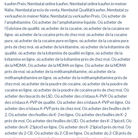
kaufen Preis
,
Nembutal online kaufen
,
Nembutal online kaufen in meiner
Nähe
,
Nembutal precio de venta
,
Nembutal Qualität kaufen
,
Nembutal zu
verkaufen in meiner Nähe
,
Nembutal zu verkaufen Preis
,
Où acheter de
l'amphétamine
,
Où acheter de l'amphétamine liquide
,
Où acheter de
l’Eutylone de qualité
,
où acheter de la cocaïne
,
où acheter de la cocaïne en
ligne
,
où acheter de la cocaïne près de chez moi
,
où acheter de la cocaïne
pure
,
où acheter de la cocaïne pure en ligne
,
où acheter de la cocaïne pure
près de chez moi
,
où acheter de la kétamine
,
où acheter de la kétamine de
qualité
,
où acheter de la kétamine de qualité en ligne
,
où acheter de la
kétamine en ligne
,
où acheter de la kétamine près de chez moi
,
Où acheter
de la MDMA
,
Où acheter de la MDMA en ligne
,
Où acheter de la MDMA
près de moi
,
où acheter de la méthamphétamine
,
où acheter de la
méthamphétamine en ligne
,
où acheter de la méthamphétamine près de
chez moi
,
où acheter de la poudre de cocaïne
,
où acheter de la poudre de
cocaïne en ligne
,
où acheter de la poudre de cocaïne près de chez moi
,
Où
acheter des buvards de LSD
,
Où acheter des cristaux A-PVP
,
Où acheter
des cristaux A-PVP de qualité
,
Où acheter des cristaux A-PVP en ligne
,
Où
acheter des cristaux A-PVP près de chez moi
,
Où acheter des feuilles de K-
2
,
Où acheter des feuilles de K-2 en ligne
,
Où acheter des feuilles de K-2
près de moi
,
Où acheter des feuilles de LSD
,
Où acheter des K-2 SpiceS
,
Où
acheter des K-2 SpiceS en ligne
,
Où acheter des K-2 SpiceS près de moi
,
Où
acheter du 2-CB
,
Où acheter du 2-CB en ligne
,
Où acheter du 2-CB près de