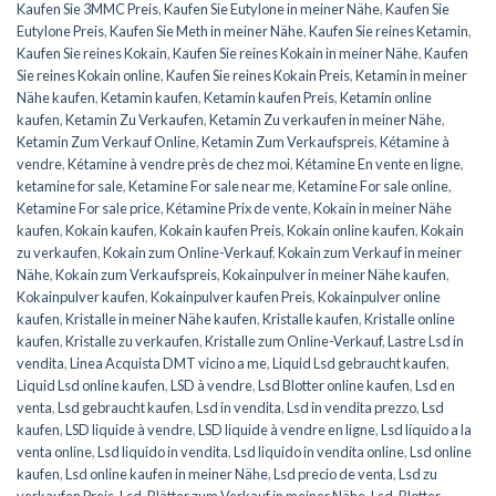
Kaufen Sie 3MMC Preis
,
Kaufen Sie Eutylone in meiner Nähe
,
Kaufen Sie
Eutylone Preis
,
Kaufen Sie Meth in meiner Nähe
,
Kaufen Sie reines Ketamin
,
Kaufen Sie reines Kokain
,
Kaufen Sie reines Kokain in meiner Nähe
,
Kaufen
Sie reines Kokain online
,
Kaufen Sie reines Kokain Preis
,
Ketamin in meiner
Nähe kaufen
,
Ketamin kaufen
,
Ketamin kaufen Preis
,
Ketamin online
kaufen
,
Ketamin Zu Verkaufen
,
Ketamin Zu verkaufen in meiner Nähe
,
Ketamin Zum Verkauf Online
,
Ketamin Zum Verkaufspreis
,
Kétamine à
vendre
,
Kétamine à vendre près de chez moi
,
Kétamine En vente en ligne
,
ketamine for sale
,
Ketamine For sale near me
,
Ketamine For sale online
,
Ketamine For sale price
,
Kétamine Prix de vente
,
Kokain in meiner Nähe
kaufen
,
Kokain kaufen
,
Kokain kaufen Preis
,
Kokain online kaufen
,
Kokain
zu verkaufen
,
Kokain zum Online-Verkauf
,
Kokain zum Verkauf in meiner
Nähe
,
Kokain zum Verkaufspreis
,
Kokainpulver in meiner Nähe kaufen
,
Kokainpulver kaufen
,
Kokainpulver kaufen Preis
,
Kokainpulver online
kaufen
,
Kristalle in meiner Nähe kaufen
,
Kristalle kaufen
,
Kristalle online
kaufen
,
Kristalle zu verkaufen
,
Kristalle zum Online-Verkauf
,
Lastre Lsd in
vendita
,
Linea Acquista DMT vicino a me
,
Liquid Lsd gebraucht kaufen
,
Liquid Lsd online kaufen
,
LSD à vendre
,
Lsd Blotter online kaufen
,
Lsd en
venta
,
Lsd gebraucht kaufen
,
Lsd in vendita
,
Lsd in vendita prezzo
,
Lsd
kaufen
,
LSD liquide à vendre
,
LSD liquide à vendre en ligne
,
Lsd líquido a la
venta online
,
Lsd liquido in vendita
,
Lsd liquido in vendita online
,
Lsd online
kaufen
,
Lsd online kaufen in meiner Nähe
,
Lsd precio de venta
,
Lsd zu
verkaufen Preis
,
Lsd-Blätter zum Verkauf in meiner Nähe
,
Lsd-Blotter