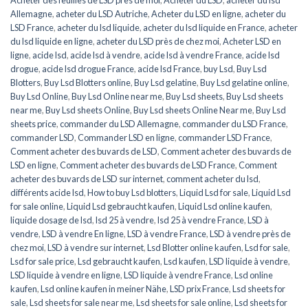
Allemagne
,
acheter du LSD Autriche
,
Acheter du LSD en ligne
,
acheter du
LSD France
,
acheter du lsd liquide
,
acheter du lsd liquide en France
,
acheter
du lsd liquide en ligne
,
acheter du LSD près de chez moi
,
Acheter LSD en
ligne
,
acide lsd
,
acide lsd à vendre
,
acide lsd à vendre France
,
acide lsd
drogue
,
acide lsd drogue France
,
acide lsd France
,
buy Lsd
,
Buy Lsd
Blotters
,
Buy Lsd Blotters online
,
Buy Lsd gelatine
,
Buy Lsd gelatine online
,
Buy Lsd Online
,
Buy Lsd Online near me
,
Buy Lsd sheets
,
Buy Lsd sheets
near me
,
Buy Lsd sheets Online
,
Buy Lsd sheets Online Near me
,
Buy Lsd
sheets price
,
commander du LSD Allemagne
,
commander du LSD France
,
commander LSD
,
Commander LSD en ligne
,
commander LSD France
,
Comment acheter des buvards de LSD
,
Comment acheter des buvards de
LSD en ligne
,
Comment acheter des buvards de LSD France
,
Comment
acheter des buvards de LSD sur internet
,
comment acheter du lsd
,
différents acide lsd
,
How to buy Lsd blotters
,
Liquid Lsd for sale
,
Liquid Lsd
for sale online
,
Liquid Lsd gebraucht kaufen
,
Liquid Lsd online kaufen
,
liquide dosage de lsd
,
lsd 25 à vendre
,
lsd 25 à vendre France
,
LSD à
vendre
,
LSD à vendre En ligne
,
LSD à vendre France
,
LSD à vendre près de
chez moi
,
LSD à vendre sur internet
,
Lsd Blotter online kaufen
,
Lsd for sale
,
Lsd for sale price
,
Lsd gebraucht kaufen
,
Lsd kaufen
,
LSD liquide à vendre
,
LSD liquide à vendre en ligne
,
LSD liquide à vendre France
,
Lsd online
kaufen
,
Lsd online kaufen in meiner Nähe
,
LSD prix France
,
Lsd sheets for
sale
,
Lsd sheets for sale near me
,
Lsd sheets for sale online
,
Lsd sheets for