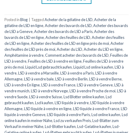
Posted in
Blog
|
Tagged
Acheter de la gélatine de LSD
,
Acheter de la
gélatine de LSD en ligne
,
Acheter des buvards de LSD
,
Acheter des buvards
de LSD a Geneve
,
Acheter des buvards de LSD a Paris
,
Acheter des
buvards de LSD en ligne
,
Acheter des feuilles de LSD
,
Acheter des feuilles
de LSD en ligne
,
Acheter des feuilles de LSD en ligne près de moi
,
Acheter
des feuilles de LSD près de moi
,
Acheter du LSD
,
Acheter du LSD en ligne
,
Amphétamine à vendre
,
Comment acheter des buvards de LSD
,
Feuilles de
LSD à vendre
,
Feuilles de LSD à vendre en ligne
,
Feuilles de LSD à vendre
près de moi
,
Liquid Lsd gebraucht kaufen
,
Liquid Lsd online kaufen
,
LSD à
vendre
,
LSD à vendre a Marseille
,
LSD à vendre a Paris
,
LSD à vendre
Allemagne
,
LSD à vendre bale
,
LSD à vendre Berlin
,
LSD à vendre Berne
,
LSD à vendre En ligne
,
LSD à vendre France
,
LSD à vendre Geneve
,
LSD à
vendre munich
,
LSD à vendre Norvege
,
LSD à vendre Proche de moi
,
LSD à
vendre Suede
,
LSD à vendre Suisse
,
Lsd Blotter online kaufen
,
Lsd
gebraucht kaufen
,
Lsd kaufen
,
LSD liquide à vendre
,
LSD liquide à vendre
Allemagne
,
LSD liquide à vendre en ligne
,
LSD liquide à vendre France
,
LSD
liquide à vendre Geneve
,
LSD liquide à vendre Paris
,
Lsd online kaufen
,
Lsd
online kaufen in meiner Nähe
,
Lsd zu verkaufen Preis
,
Lsd-Blätter zum
Verkauf in meiner Nähe
,
Lsd-Blotter kaufen
,
Lsd-Gelatine kaufen
,
Lsd-
Gelatine online kaufen
,
Lsd-Platten gebraucht kaufen
,
Lsd-Platten in meiner