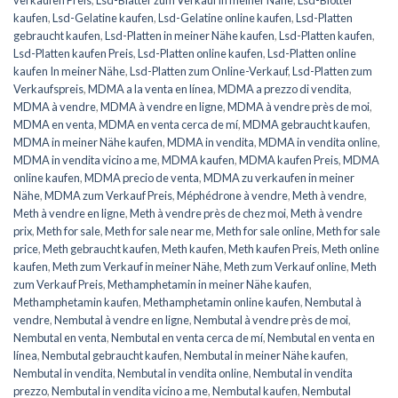
kaufen
,
Lsd-Gelatine kaufen
,
Lsd-Gelatine online kaufen
,
Lsd-Platten
gebraucht kaufen
,
Lsd-Platten in meiner Nähe kaufen
,
Lsd-Platten kaufen
,
Lsd-Platten kaufen Preis
,
Lsd-Platten online kaufen
,
Lsd-Platten online
kaufen In meiner Nähe
,
Lsd-Platten zum Online-Verkauf
,
Lsd-Platten zum
Verkaufspreis
,
MDMA a la venta en línea
,
MDMA a prezzo di vendita
,
MDMA à vendre
,
MDMA à vendre en ligne
,
MDMA à vendre près de moi
,
MDMA en venta
,
MDMA en venta cerca de mí
,
MDMA gebraucht kaufen
,
MDMA in meiner Nähe kaufen
,
MDMA in vendita
,
MDMA in vendita online
,
MDMA in vendita vicino a me
,
MDMA kaufen
,
MDMA kaufen Preis
,
MDMA
online kaufen
,
MDMA precio de venta
,
MDMA zu verkaufen in meiner
Nähe
,
MDMA zum Verkauf Preis
,
Méphédrone à vendre
,
Meth à vendre
,
Meth à vendre en ligne
,
Meth à vendre près de chez moi
,
Meth à vendre
prix
,
Meth for sale
,
Meth for sale near me
,
Meth for sale online
,
Meth for sale
price
,
Meth gebraucht kaufen
,
Meth kaufen
,
Meth kaufen Preis
,
Meth online
kaufen
,
Meth zum Verkauf in meiner Nähe
,
Meth zum Verkauf online
,
Meth
zum Verkauf Preis
,
Methamphetamin in meiner Nähe kaufen
,
Methamphetamin kaufen
,
Methamphetamin online kaufen
,
Nembutal à
vendre
,
Nembutal à vendre en ligne
,
Nembutal à vendre près de moi
,
Nembutal en venta
,
Nembutal en venta cerca de mí
,
Nembutal en venta en
línea
,
Nembutal gebraucht kaufen
,
Nembutal in meiner Nähe kaufen
,
Nembutal in vendita
,
Nembutal in vendita online
,
Nembutal in vendita
prezzo
,
Nembutal in vendita vicino a me
,
Nembutal kaufen
,
Nembutal