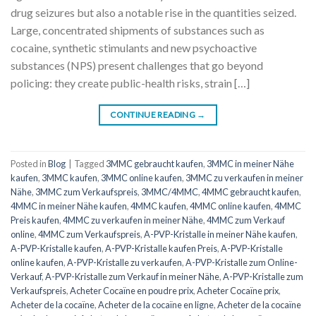
drug seizures but also a notable rise in the quantities seized.
Large, concentrated shipments of substances such as
cocaine, synthetic stimulants and new psychoactive
substances (NPS) present challenges that go beyond
policing: they create public-health risks, strain […]
CONTINUE READING
→
Posted in
Blog
|
Tagged
3MMC gebraucht kaufen
,
3MMC in meiner Nähe
kaufen
,
3MMC kaufen
,
3MMC online kaufen
,
3MMC zu verkaufen in meiner
Nähe
,
3MMC zum Verkaufspreis
,
3MMC/4MMC
,
4MMC gebraucht kaufen
,
4MMC in meiner Nähe kaufen
,
4MMC kaufen
,
4MMC online kaufen
,
4MMC
Preis kaufen
,
4MMC zu verkaufen in meiner Nähe
,
4MMC zum Verkauf
online
,
4MMC zum Verkaufspreis
,
A-PVP-Kristalle in meiner Nähe kaufen
,
A-PVP-Kristalle kaufen
,
A-PVP-Kristalle kaufen Preis
,
A-PVP-Kristalle
online kaufen
,
A-PVP-Kristalle zu verkaufen
,
A-PVP-Kristalle zum Online-
Verkauf
,
A-PVP-Kristalle zum Verkauf in meiner Nähe
,
A-PVP-Kristalle zum
Verkaufspreis
,
Acheter Cocaïne en poudre prix
,
Acheter Cocaïne prix
,
Acheter de la cocaïne
,
Acheter de la cocaïne en ligne
,
Acheter de la cocaïne