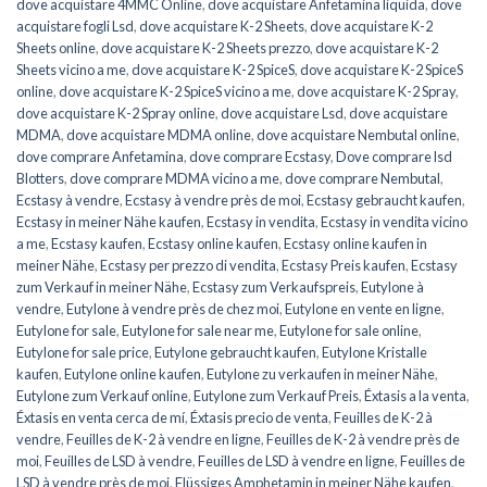
dove acquistare 4MMC Online
,
dove acquistare Anfetamina liquida
,
dove
acquistare fogli Lsd
,
dove acquistare K-2 Sheets
,
dove acquistare K-2
Sheets online
,
dove acquistare K-2 Sheets prezzo
,
dove acquistare K-2
Sheets vicino a me
,
dove acquistare K-2 SpiceS
,
dove acquistare K-2 SpiceS
online
,
dove acquistare K-2 SpiceS vicino a me
,
dove acquistare K-2 Spray
,
dove acquistare K-2 Spray online
,
dove acquistare Lsd
,
dove acquistare
MDMA
,
dove acquistare MDMA online
,
dove acquistare Nembutal online
,
dove comprare Anfetamina
,
dove comprare Ecstasy
,
Dove comprare lsd
Blotters
,
dove comprare MDMA vicino a me
,
dove comprare Nembutal
,
Ecstasy à vendre
,
Ecstasy à vendre près de moi
,
Ecstasy gebraucht kaufen
,
Ecstasy in meiner Nähe kaufen
,
Ecstasy in vendita
,
Ecstasy in vendita vicino
a me
,
Ecstasy kaufen
,
Ecstasy online kaufen
,
Ecstasy online kaufen in
meiner Nähe
,
Ecstasy per prezzo di vendita
,
Ecstasy Preis kaufen
,
Ecstasy
zum Verkauf in meiner Nähe
,
Ecstasy zum Verkaufspreis
,
Eutylone à
vendre
,
Eutylone à vendre près de chez moi
,
Eutylone en vente en ligne
,
Eutylone for sale
,
Eutylone for sale near me
,
Eutylone for sale online
,
Eutylone for sale price
,
Eutylone gebraucht kaufen
,
Eutylone Kristalle
kaufen
,
Eutylone online kaufen
,
Eutylone zu verkaufen in meiner Nähe
,
Eutylone zum Verkauf online
,
Eutylone zum Verkauf Preis
,
Éxtasis a la venta
,
Éxtasis en venta cerca de mí
,
Éxtasis precio de venta
,
Feuilles de K-2 à
vendre
,
Feuilles de K-2 à vendre en ligne
,
Feuilles de K-2 à vendre près de
moi
,
Feuilles de LSD à vendre
,
Feuilles de LSD à vendre en ligne
,
Feuilles de
LSD à vendre près de moi
,
Flüssiges Amphetamin in meiner Nähe kaufen
,