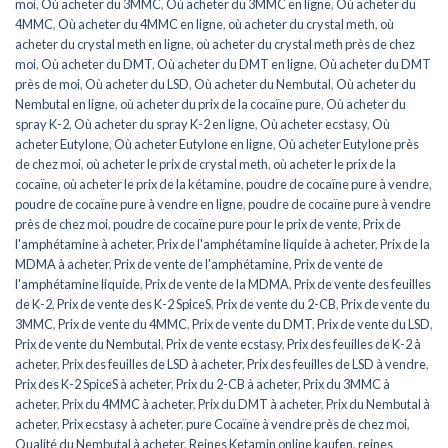
moi
,
Où acheter du 3MMC
,
Où acheter du 3MMC en ligne
,
Où acheter du
4MMC
,
Où acheter du 4MMC en ligne
,
où acheter du crystal meth
,
où
acheter du crystal meth en ligne
,
où acheter du crystal meth près de chez
moi
,
Où acheter du DMT
,
Où acheter du DMT en ligne
,
Où acheter du DMT
près de moi
,
Où acheter du LSD
,
Où acheter du Nembutal
,
Où acheter du
Nembutal en ligne
,
où acheter du prix de la cocaïne pure
,
Où acheter du
spray K-2
,
Où acheter du spray K-2 en ligne
,
Où acheter ecstasy
,
Où
acheter Eutylone
,
Où acheter Eutylone en ligne
,
Où acheter Eutylone près
de chez moi
,
où acheter le prix de crystal meth
,
où acheter le prix de la
cocaïne
,
où acheter le prix de la kétamine
,
poudre de cocaïne pure à vendre
,
poudre de cocaïne pure à vendre en ligne
,
poudre de cocaïne pure à vendre
près de chez moi
,
poudre de cocaïne pure pour le prix de vente
,
Prix de
l'amphétamine à acheter
,
Prix de l'amphétamine liquide à acheter
,
Prix de la
MDMA à acheter
,
Prix de vente de l'amphétamine
,
Prix de vente de
l'amphétamine liquide
,
Prix de vente de la MDMA
,
Prix de vente des feuilles
de K-2
,
Prix de vente des K-2 SpiceS
,
Prix de vente du 2-CB
,
Prix de vente du
3MMC
,
Prix de vente du 4MMC
,
Prix de vente du DMT
,
Prix de vente du LSD
,
Prix de vente du Nembutal
,
Prix de vente ecstasy
,
Prix des feuilles de K-2 à
acheter
,
Prix des feuilles de LSD à acheter
,
Prix des feuilles de LSD à vendre
,
Prix des K-2 SpiceS à acheter
,
Prix du 2-CB à acheter
,
Prix du 3MMC à
acheter
,
Prix du 4MMC à acheter
,
Prix du DMT à acheter
,
Prix du Nembutal à
acheter
,
Prix ecstasy à acheter
,
pure Cocaïne à vendre près de chez moi
,
Qualité du Nembutal à acheter
,
Reines Ketamin online kaufen
,
reines