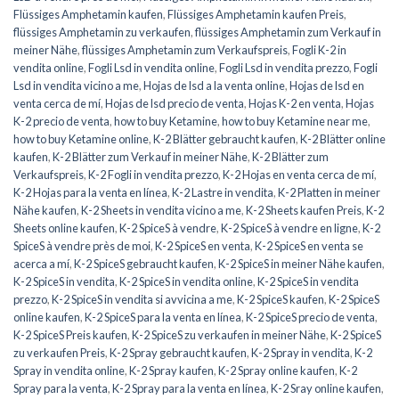
Flüssiges Amphetamin kaufen
,
Flüssiges Amphetamin kaufen Preis
,
flüssiges Amphetamin zu verkaufen
,
flüssiges Amphetamin zum Verkauf in
meiner Nähe
,
flüssiges Amphetamin zum Verkaufspreis
,
Fogli K-2 in
vendita online
,
Fogli Lsd in vendita online
,
Fogli Lsd in vendita prezzo
,
Fogli
Lsd in vendita vicino a me
,
Hojas de lsd a la venta online
,
Hojas de lsd en
venta cerca de mí
,
Hojas de lsd precio de venta
,
Hojas K-2 en venta
,
Hojas
K-2 precio de venta
,
how to buy Ketamine
,
how to buy Ketamine near me
,
how to buy Ketamine online
,
K-2 Blätter gebraucht kaufen
,
K-2 Blätter online
kaufen
,
K-2 Blätter zum Verkauf in meiner Nähe
,
K-2 Blätter zum
Verkaufspreis
,
K-2 Fogli in vendita prezzo
,
K-2 Hojas en venta cerca de mí
,
K-2 Hojas para la venta en línea
,
K-2 Lastre in vendita
,
K-2 Platten in meiner
Nähe kaufen
,
K-2 Sheets in vendita vicino a me
,
K-2 Sheets kaufen Preis
,
K-2
Sheets online kaufen
,
K-2 SpiceS à vendre
,
K-2 SpiceS à vendre en ligne
,
K-2
SpiceS à vendre près de moi
,
K-2 SpiceS en venta
,
K-2 SpiceS en venta se
acerca a mí
,
K-2 SpiceS gebraucht kaufen
,
K-2 SpiceS in meiner Nähe kaufen
,
K-2 SpiceS in vendita
,
K-2 SpiceS in vendita online
,
K-2 SpiceS in vendita
prezzo
,
K-2 SpiceS in vendita si avvicina a me
,
K-2 SpiceS kaufen
,
K-2 SpiceS
online kaufen
,
K-2 SpiceS para la venta en línea
,
K-2 SpiceS precio de venta
,
K-2 SpiceS Preis kaufen
,
K-2 SpiceS zu verkaufen in meiner Nähe
,
K-2 SpiceS
zu verkaufen Preis
,
K-2 Spray gebraucht kaufen
,
K-2 Spray in vendita
,
K-2
Spray in vendita online
,
K-2 Spray kaufen
,
K-2 Spray online kaufen
,
K-2
Spray para la venta
,
K-2 Spray para la venta en línea
,
K-2 Sray online kaufen
,