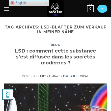
Skip
English
0
to
+
content
TAG ARCHIVES:
LSD-BLÄTTER ZUM VERKAUF
IN MEINER NÄHE
BLOG
LSD : comment cette substance
s’est diffusée dans les sociétés
modernes ?
POSTED ON
JULY 21, 2026
BY
DROGUERIEVIRAL
21
Jul