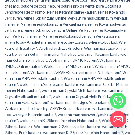
chez moi
,
poudre de cocaïne pure pour le prix de vente
,
pure Cocaïne à
vendre près de chez moi
,
Reines Ketamin online kaufen
,
reines Kokain zu
verkaufen
,
reines Kokain zum Online-Verkauf
,
reines Kokain zum Verkauf
in meiner Nähe
,
reines Kokain zum Verkaufspreis
,
reines Kokainpulver zu
verkaufen
,
reines Kokainpulver zum Online-Verkauf
,
reines Kokainpulver
zum Verkauf in meiner Nähe
,
reines Kokainpulver zum Verkaufspreis
,
where to buy Amphetamine
,
where to buy Ecstasy
,
where to buy Lsd
,
Wie
kaufe ich Ecsatacy?
,
Wie kaufe ich Lsd-Blotter?
,
Wie man Ecsatacy online
kauft
,
wie man Ketamin in meiner Nähe kauft
,
wie man Ketamin kauft
,
wie
man Ketamin online kauft
,
Wo kann man 3MMC kaufen?
,
Wo kann man
3MMC Online kaufen?
,
Wo kann man 4MMC kaufen?
,
Wo kann man 4MMC
online kaufen?
,
Wo kann man A-PVP-Kristalle in meiner Nähe kaufen?
,
Wo
kann man A-PVP-Kristalle kaufen?
,
Wo kann man A-PVP-Kristalle online
kaufen?
,
wo kann man Amphetamin kaufen?
,
wo kann man Crystal Meth in
meiner Nähe kaufen?
,
wo kann man Crystal Meth kaufen?
,
wo kann man
Crystal Meth online kaufen?
,
wo kann man Crystal Meth Preis kaufen
,
Wo
kann man Ecstasy kaufen?
,
wo kann man flüssiges Amphetamin kaufen?
,
Wo kann man hochwertige A-PVP-Kristalle kaufen?
,
wo kann man
hochwertiges Ketamin kaufen?
,
wo kann man hochwertiges Ketamin online
kaufen?
,
wo kann man K-2 Sheets in meiner Nähe kaufen?
,
Wo kann man K-
2 Sheets kaufen?
,
Wo kann man K-2 Sheets online kaufen?
,
wo kann man K-
2 Sheets Preis kaufen?
,
wo kann man K-2 SpiceS in meiner Nähe kaufen?
,
wo