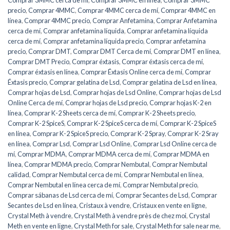
precio
,
Comprar 4MMC
,
Comprar 4MMC cerca de mí
,
Comprar 4MMC en
línea
,
Comprar 4MMC precio
,
Comprar Anfetamina
,
Comprar Anfetamina
cerca de mí
,
Comprar anfetamina líquida
,
Comprar anfetamina líquida
cerca de mí
,
Comprar anfetamina líquida precio
,
Comprar anfetamina
precio
,
Comprar DMT
,
Comprar DMT Cerca de mí
,
Comprar DMT en línea
,
Comprar DMT Precio
,
Comprar éxtasis
,
Comprar éxtasis cerca de mí
,
Comprar éxtasis en línea
,
Comprar Éxtasis Online cerca de mí
,
Comprar
Éxtasis precio
,
Comprar gelatina de Lsd
,
Comprar gelatina de Lsd en línea
,
Comprar hojas de Lsd
,
Comprar hojas de Lsd Online
,
Comprar hojas de Lsd
Online Cerca de mí
,
Comprar hojas de Lsd precio
,
Comprar hojas K-2 en
línea
,
Comprar K-2 Sheets cerca de mí
,
Comprar K-2 Sheets precio
,
Comprar K-2 SpiceS
,
Comprar K-2 SpiceS cerca de mí
,
Comprar K-2 SpiceS
en línea
,
Comprar K-2 SpiceS precio
,
Comprar K-2 Spray
,
Comprar K-2 Sray
en línea
,
Comprar Lsd
,
Comprar Lsd Online
,
Comprar Lsd Online cerca de
mí
,
Comprar MDMA
,
Comprar MDMA cerca de mí
,
Comprar MDMA en
línea
,
Comprar MDMA precio
,
Comprar Nembutal
,
Comprar Nembutal
calidad
,
Comprar Nembutal cerca de mí
,
Comprar Nembutal en línea
,
Comprar Nembutal en línea cerca de mí
,
Comprar Nembutal precio
,
Comprar sábanas de Lsd cerca de mí
,
Comprar Secantes de Lsd
,
Comprar
Secantes de Lsd en línea
,
Cristaux à vendre
,
Cristaux en vente en ligne
,
Crystal Meth à vendre
,
Crystal Meth à vendre près de chez moi
,
Crystal
Meth en vente en ligne
,
Crystal Meth for sale
,
Crystal Meth for sale near me
,