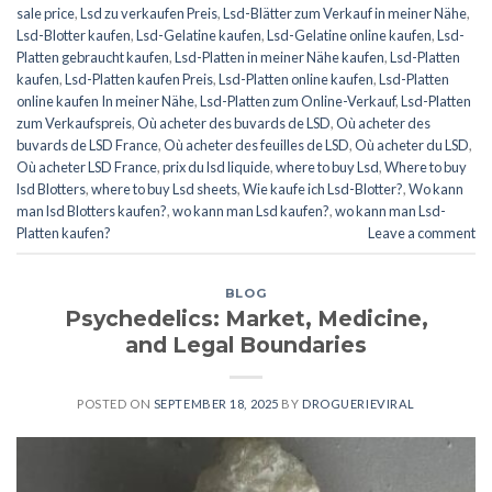
sale price
,
Lsd zu verkaufen Preis
,
Lsd-Blätter zum Verkauf in meiner Nähe
,
Lsd-Blotter kaufen
,
Lsd-Gelatine kaufen
,
Lsd-Gelatine online kaufen
,
Lsd-
Platten gebraucht kaufen
,
Lsd-Platten in meiner Nähe kaufen
,
Lsd-Platten
kaufen
,
Lsd-Platten kaufen Preis
,
Lsd-Platten online kaufen
,
Lsd-Platten
online kaufen In meiner Nähe
,
Lsd-Platten zum Online-Verkauf
,
Lsd-Platten
zum Verkaufspreis
,
Où acheter des buvards de LSD
,
Où acheter des
buvards de LSD France
,
Où acheter des feuilles de LSD
,
Où acheter du LSD
,
Où acheter LSD France
,
prix du lsd liquide
,
where to buy Lsd
,
Where to buy
lsd Blotters
,
where to buy Lsd sheets
,
Wie kaufe ich Lsd-Blotter?
,
Wo kann
man lsd Blotters kaufen?
,
wo kann man Lsd kaufen?
,
wo kann man Lsd-
Platten kaufen?
Leave a comment
BLOG
Psychedelics: Market, Medicine,
and Legal Boundaries
POSTED ON
SEPTEMBER 18, 2025
BY
DROGUERIEVIRAL