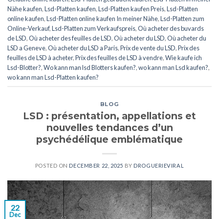
Nähe kaufen
,
Lsd-Platten kaufen
,
Lsd-Platten kaufen Preis
,
Lsd-Platten
online kaufen
,
Lsd-Platten online kaufen In meiner Nähe
,
Lsd-Platten zum
Online-Verkauf
,
Lsd-Platten zum Verkaufspreis
,
Où acheter des buvards
de LSD
,
Où acheter des feuilles de LSD
,
Où acheter du LSD
,
Où acheter du
LSD a Geneve
,
Où acheter du LSD a Paris
,
Prix de vente du LSD
,
Prix des
feuilles de LSD à acheter
,
Prix des feuilles de LSD à vendre
,
Wie kaufe ich
Lsd-Blotter?
,
Wo kann man lsd Blotters kaufen?
,
wo kann man Lsd kaufen?
,
wo kann man Lsd-Platten kaufen?
BLOG
LSD : présentation, appellations et
nouvelles tendances d’un
psychédélique emblématique
POSTED ON
DECEMBER 22, 2025
BY
DROGUERIEVIRAL
22
Dec