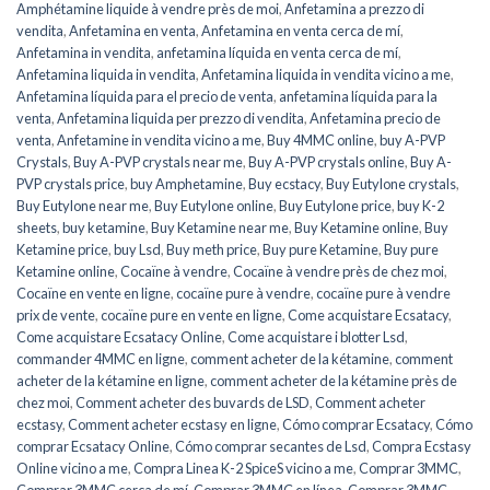
Amphétamine liquide à vendre près de moi
,
Anfetamina a prezzo di
vendita
,
Anfetamina en venta
,
Anfetamina en venta cerca de mí
,
Anfetamina in vendita
,
anfetamina líquida en venta cerca de mí
,
Anfetamina liquida in vendita
,
Anfetamina liquida in vendita vicino a me
,
Anfetamina líquida para el precio de venta
,
anfetamina líquida para la
venta
,
Anfetamina liquida per prezzo di vendita
,
Anfetamina precio de
venta
,
Anfetamine in vendita vicino a me
,
Buy 4MMC online
,
buy A-PVP
Crystals
,
Buy A-PVP crystals near me
,
Buy A-PVP crystals online
,
Buy A-
PVP crystals price
,
buy Amphetamine
,
Buy ecstacy
,
Buy Eutylone crystals
,
Buy Eutylone near me
,
Buy Eutylone online
,
Buy Eutylone price
,
buy K-2
sheets
,
buy ketamine
,
Buy Ketamine near me
,
Buy Ketamine online
,
Buy
Ketamine price
,
buy Lsd
,
Buy meth price
,
Buy pure Ketamine
,
Buy pure
Ketamine online
,
Cocaïne à vendre
,
Cocaïne à vendre près de chez moi
,
Cocaïne en vente en ligne
,
cocaïne pure à vendre
,
cocaïne pure à vendre
prix de vente
,
cocaïne pure en vente en ligne
,
Come acquistare Ecsatacy
,
Come acquistare Ecsatacy Online
,
Come acquistare i blotter Lsd
,
commander 4MMC en ligne
,
comment acheter de la kétamine
,
comment
acheter de la kétamine en ligne
,
comment acheter de la kétamine près de
chez moi
,
Comment acheter des buvards de LSD
,
Comment acheter
ecstasy
,
Comment acheter ecstasy en ligne
,
Cómo comprar Ecsatacy
,
Cómo
comprar Ecsatacy Online
,
Cómo comprar secantes de Lsd
,
Compra Ecstasy
Online vicino a me
,
Compra Linea K-2 SpiceS vicino a me
,
Comprar 3MMC
,
Comprar 3MMC cerca de mí
,
Comprar 3MMC en línea
,
Comprar 3MMC