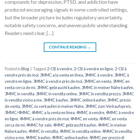
compounds for depression, PTSD, and addiction have
produced encouraging signals in some controlled settings,
but the broader picture includes regulatory uncertainty,
notable safety concerns, and uneven public understanding.
Readers need clear, […]
CONTINUE READING
→
Posted in
Blog
|
Tagged
2-CB à vendre
,
2-CB à vendre en ligne
,
2-CB à
vendre près de moi
,
3MMC a la venta en línea
,
3MMC à vendre
,
3MMC à
vendre en ligne
,
3MMC à vendre près de moi
,
3MMC en venta
,
3MMC en
venta cerca de mí
,
3MMC gebraucht kaufen
,
3MMC in meiner Nähe kaufen
,
3MMC in vendita
,
3MMC in vendita online
,
3MMC in vendita prezzo
,
3MMC
in vendita vicino a me
,
3MMC kaufen
,
3MMC online kaufen
,
3MMC precio
de venta
,
3MMC zu verkaufen in meiner Nähe
,
3MMC zum Verkaufspreis
,
3MMC/4MMC
,
4MMC a la venta en línea
,
4MMC à vendre
,
4MMC à vendre
en ligne
,
4MMC à vendre près de moi
,
4MMC en venta
,
4MMC en venta
cerca de mí
,
4MMC for sale
,
4MMC gebraucht kaufen
,
4MMC in meiner
Nähe kaufen
,
4MMC in vendita
,
4MMC in vendita online
,
4MMC in vendita
vicino a me
,
4MMC kaufen
,
4MMC online kaufen
,
4MMC per prezzo di