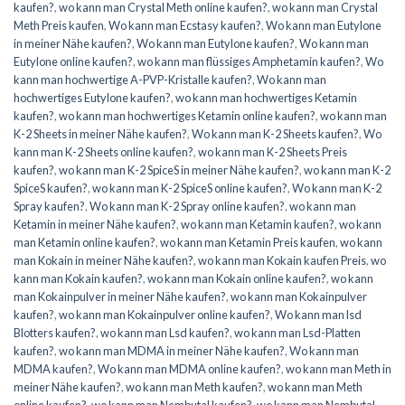
kaufen?
,
wo kann man Crystal Meth online kaufen?
,
wo kann man Crystal
Meth Preis kaufen
,
Wo kann man Ecstasy kaufen?
,
Wo kann man Eutylone
in meiner Nähe kaufen?
,
Wo kann man Eutylone kaufen?
,
Wo kann man
Eutylone online kaufen?
,
wo kann man flüssiges Amphetamin kaufen?
,
Wo
kann man hochwertige A-PVP-Kristalle kaufen?
,
Wo kann man
hochwertiges Eutylone kaufen?
,
wo kann man hochwertiges Ketamin
kaufen?
,
wo kann man hochwertiges Ketamin online kaufen?
,
wo kann man
K-2 Sheets in meiner Nähe kaufen?
,
Wo kann man K-2 Sheets kaufen?
,
Wo
kann man K-2 Sheets online kaufen?
,
wo kann man K-2 Sheets Preis
kaufen?
,
wo kann man K-2 SpiceS in meiner Nähe kaufen?
,
wo kann man K-2
SpiceS kaufen?
,
wo kann man K-2 SpiceS online kaufen?
,
Wo kann man K-2
Spray kaufen?
,
Wo kann man K-2 Spray online kaufen?
,
wo kann man
Ketamin in meiner Nähe kaufen?
,
wo kann man Ketamin kaufen?
,
wo kann
man Ketamin online kaufen?
,
wo kann man Ketamin Preis kaufen
,
wo kann
man Kokain in meiner Nähe kaufen?
,
wo kann man Kokain kaufen Preis
,
wo
kann man Kokain kaufen?
,
wo kann man Kokain online kaufen?
,
wo kann
man Kokainpulver in meiner Nähe kaufen?
,
wo kann man Kokainpulver
kaufen?
,
wo kann man Kokainpulver online kaufen?
,
Wo kann man lsd
Blotters kaufen?
,
wo kann man Lsd kaufen?
,
wo kann man Lsd-Platten
kaufen?
,
wo kann man MDMA in meiner Nähe kaufen?
,
Wo kann man
MDMA kaufen?
,
Wo kann man MDMA online kaufen?
,
wo kann man Meth in
meiner Nähe kaufen?
,
wo kann man Meth kaufen?
,
wo kann man Meth
online kaufen?
,
wo kann man Nembutal kaufen?
,
wo kann man Nembutal