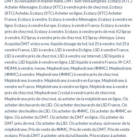
DMT zu verkaufen in meiner Nähe
,
DMT zum Verkaufspreis
,
Ecstacy (XTC )
Acheter Allemagne
,
Ecstacy (XTC) à vendre près de chez moi
,
Ecstacy
(XTC) Acheter
,
Ecstacy (XTC) Acheter en ligne
,
Ecstacy (XTC) Acheter
France
,
Ecstacy à vendre
,
Ecstacy à vendre Allemagne
,
Ecstacy à vendre en
ligne
,
Ecstacy à vendre Europe
,
Ecstacy à vendre France
,
Ecstacy à vendre
près de chez moi
,
Ecstasy à vendre
,
Ecstasy à vendre près de moi
,
K2 Spray
à vendre
,
K2 Spray à vendre près de chez moi
,
K2 Spray chimique
,
Linea
Acquista DMT vicino a me
,
liquide dosage de lsd
,
lsd 25 à vendre
,
lsd 25 à
vendre France
,
LSD à vendre
,
LSD à vendre En ligne
,
LSD à vendre France
,
LSD à vendre près de chez moi
,
LSD à vendre sur internet
,
LSD liquide à
vendre
,
LSD liquide à vendre en ligne
,
LSD liquide à vendre France
,
M-CAT
,
MDMA à vendre
,
meow
,
Mephedrone
,
Mephedrone (4MMC)
,
Mephedrone
(4MMC) à vendre
,
Mephedrone (4MMC) à vendre près de chez moi
,
Méphédrone à vendre
,
Méphédrone à vendre en Europe
,
Méphédrone à
vendre en France
,
Méphédrone à vendre en ligne
,
Méphédrone à vendre
près de chez moi
,
Mephedrone Crystal à vendre près de chez moi
,
Mephedrone près de chez moi
,
où acheter de la méphédrone en ligne
,
Où
acheter des buvards de LSD
,
Où acheter des buvards de LSD France
,
Où
acheter des feuilles de LSD
,
Où acheter du 4MMC
,
Où acheter du 4MMC en
ligne
,
Où acheter du DMT
,
Où acheter du DMT en ligne
,
Où acheter du
DMT près de moi
,
Où acheter du LSD
,
Où acheter ecstasy
,
où trouver de la
méphédrone
,
Prix de vente du 4MMC
,
Prix de vente du DMT
,
Prix de vente
ecstasy
,
Prix du DMT à acheter
,
prix du lsd liquide
,
Prix ecstasy à acheter
,