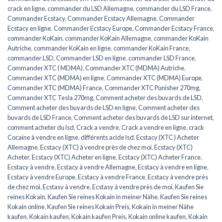
crack en ligne
,
commander du LSD Allemagne
,
commander du LSD France
,
Commander Ecstacy
,
Commander Ecstacy Allemagne
,
Commander
Ecstacy en ligne
,
Commander Ecstacy Europe
,
Commander Ecstacy France
,
commander KoKain
,
commander KoKain Allemagne
,
commander KoKain
Autriche
,
commander KoKain en ligne
,
commander KoKain France
,
commander LSD
,
Commander LSD en ligne
,
commander LSD France
,
Commander XTC ( MDMA)
,
Commander XTC (MDMA) Autriche
,
Commander XTC (MDMA) en ligne
,
Commander XTC (MDMA) Europe
,
Commander XTC (MDMA) France
,
Commander XTC Punisher 270mg
,
Commander XTC Tesla 270mg
,
Comment acheter des buvards de LSD
,
Comment acheter des buvards de LSD en ligne
,
Comment acheter des
buvards de LSD France
,
Comment acheter des buvards de LSD sur internet
,
comment acheter du lsd
,
Crack a vendre
,
Crack a vendre en ligne
,
crack
Cocaïne à vendre en ligne
,
différents acide lsd
,
Ecstacy (XTC ) Acheter
Allemagne
,
Ecstacy (XTC) à vendre près de chez moi
,
Ecstacy (XTC)
Acheter
,
Ecstacy (XTC) Acheter en ligne
,
Ecstacy (XTC) Acheter France
,
Ecstacy à vendre
,
Ecstacy à vendre Allemagne
,
Ecstacy à vendre en ligne
,
Ecstacy à vendre Europe
,
Ecstacy à vendre France
,
Ecstacy à vendre près
de chez moi
,
Ecstasy à vendre
,
Ecstasy à vendre près de moi
,
Kaufen Sie
reines Kokain
,
Kaufen Sie reines Kokain in meiner Nähe
,
Kaufen Sie reines
Kokain online
,
Kaufen Sie reines Kokain Preis
,
Kokain in meiner Nähe
kaufen
,
Kokain kaufen
,
Kokain kaufen Preis
,
Kokain online kaufen
,
Kokain