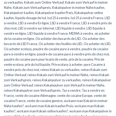
zu verkaufen
,
Kokain zum Online-Verkauf
,
Kokain zum Verkauf in meiner
Nähe
,
Kokain zum Verkaufspreis
,
Kokainpulver in meiner Nähe kaufen
,
Kokainpulver kaufen
,
Kokainpulver kaufen Preis
,
Kokainpulver online
kaufen
,
liquide dosage de lsd
,
lsd 25 à vendre
,
lsd 25 à vendre France
,
LSD
à vendre
,
LSD à vendre En ligne
,
LSD à vendre France
,
LSD à vendre près de
chez moi
,
LSD à vendre sur internet
,
LSD liquide à vendre
,
LSD liquide à
vendre en ligne
,
LSD liquide à vendre France
,
MDMA à vendre
,
où acheter
de la cocaïne en ligne
,
Où acheter des buvards de LSD
,
Où acheter des
buvards de LSD France
,
Où acheter des feuilles de LSD
,
Où acheter du LSD
,
Où acheter ecstasy
,
poudre de cocaïne pure à vendre
,
poudre de cocaïne
pure à vendre en ligne
,
poudre de cocaïne pure à vendre près de chez moi
,
poudre de cocaïne pure pour le prix de vente
,
prix de la cocaïne
,
Prix de
vente ecstasy
,
prix du lsd liquide
,
Prix ecstasy à acheter
,
pure Cocaïne à
vendre près de chez moi
,
reines Kokain zu verkaufen
,
reines Kokain zum
Online-Verkauf
,
reines Kokain zum Verkauf in meiner Nähe
,
reines Kokain
zum Verkaufspreis
,
reines Kokainpulver zu verkaufen
,
reines Kokainpulver
zum Online-Verkauf
,
reines Kokainpulver zum Verkauf in meiner Nähe
,
reines Kokainpulver zum Verkaufspreis
,
Taz a vendre
,
Taz a vendre en
France
,
vente de cocaïne Allemagne
,
vente de cocaïne Europe
,
vente de
cocaïne France
,
vente de cocaïne genève
,
wo kann man Kokain in meiner
Nähe kaufen?
,
wo kann man Kokain kaufen Preis
,
wo kann man Kokain
kaufen?
,
wo kann man Kokain online kaufen?
,
wo kann man Kokainpulver in