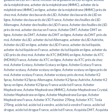
de la méphédrone
,
acheter de la méphédrone (4MMC)
,
acheter de la
méphédrone (4MMC) en ligne
,
acheter de la méphédrone (4MMC) près de
chez moi
,
Acheter des buvards de LSD
,
Acheter des buvards de LSD en
ligne
,
Acheter des buvards de LSD France
,
Acheter des feuilles de LSD
Allemagne
,
Acheter des feuilles de LSD France
,
Acheter des feuilles de LSD
près de moi
,
acheter des taz en France
,
Acheter DMT
,
Acheter DMT en
ligne
,
Acheter du DMT
,
Acheter du DMT en ligne
,
Acheter du DMT près de
moi
,
Acheter du LSD
,
acheter du lsd Allemagne
,
acheter du LSD Autriche
,
Acheter du LSD en ligne
,
acheter du LSD France
,
acheter du lsd liquide
,
acheter du lsd liquide en France
,
acheter du lsd liquide en ligne
,
acheter du
LSD près de chez moi
,
Acheter du XTC (MDMA) en ligne
,
Acheter du XTC
(MDMA) France
,
Acheter du XTC en ligne
,
Acheter du XTC près de chez
moi
,
Acheter Ecstacy
,
Acheter Ecstacy en ligne
,
Acheter Ecstacy France
,
Acheter ecstasy
,
Acheter ecstasy en ligne
,
Acheter ecstasy en ligne près de
moi
,
Acheter ecstasy France
,
Acheter ecstasy près de moi
,
Acheter K2
Spray
,
Acheter K2 Spray Allemagne
,
Acheter K2 Spray Autriche
,
Acheter K2
Spray en ligne
,
Acheter K2 Spray France acide lsd France
,
Acheter
Mephedrone
,
Acheter Mephedrone (4MMC)
,
Acheter Mephedrone Crystal
,
Acheter Mephedrone en ligne
,
Acheter Mephedrone Europe
,
Acheter
Mephedrone France
,
Acheter XTC Punisher 270mg
,
Acheter XTC Tesla
270mg
,
acide lsd
,
acide lsd à vendre
,
acide lsd à vendre France
,
acide lsd
drogue
,
acide lsd drogue France
,
acide lsd France
,
Acquista DMT
,
Acquista