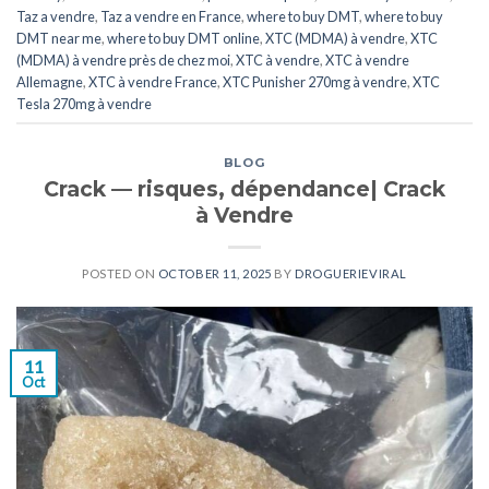
Taz a vendre
,
Taz a vendre en France
,
where to buy DMT
,
where to buy
DMT near me
,
where to buy DMT online
,
XTC (MDMA) à vendre
,
XTC
(MDMA) à vendre près de chez moi
,
XTC ​​​​​​​​​​​​​à vendre
,
XTC ​​​​​​​​​​​​​à vendre
Allemagne
,
XTC ​​​​​​​​​​​​​à vendre France
,
XTC Punisher 270mg à vendre
,
XTC
Tesla 270mg à vendre
BLOG
Crack — risques, dépendance| Crack
à Vendre
POSTED ON
OCTOBER 11, 2025
BY
DROGUERIEVIRAL
11
Oct