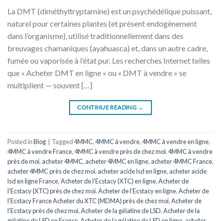
La DMT (diméthyltryptamine) est un psychédélique puissant,
naturel pour certaines plantes (et présent endogènement
dans l’organisme), utilisé traditionnellement dans des
breuvages chamaniques (ayahuasca) et, dans un autre cadre,
fumée ou vaporisée à l’état pur. Les recherches Internet telles
que « Acheter DMT en ligne » ou « DMT à vendre » se
multiplient — souvent […]
CONTINUE READING
→
Posted in
Blog
|
Tagged
4MMC
,
4MMC à vendre
,
4MMC à vendre en ligne
,
4MMC à vendre France
,
4MMC à vendre près de chez moi
,
4MMC à vendre
près de moi
,
acheter 4MMC
,
acheter 4MMC en ligne
,
acheter 4MMC France
,
acheter 4MMC près de chez moi
,
acheter acide lsd en ligne
,
acheter acide
lsd en ligne France
,
Acheter de l'Ecstacy (XTC) en ligne
,
Acheter de
l'Ecstacy (XTC) près de chez moi
,
Acheter de l'Ecstacy en ligne
,
Acheter de
l'Ecstacy France Acheter du XTC (MDMA) près de chez moi
,
Acheter de
l'Ecstacy près de chez moi
,
Acheter de la gélatine de LSD
,
Acheter de la
gélatine de LSD en France
,
Acheter de la gélatine de LSD en ligne
,
acheter