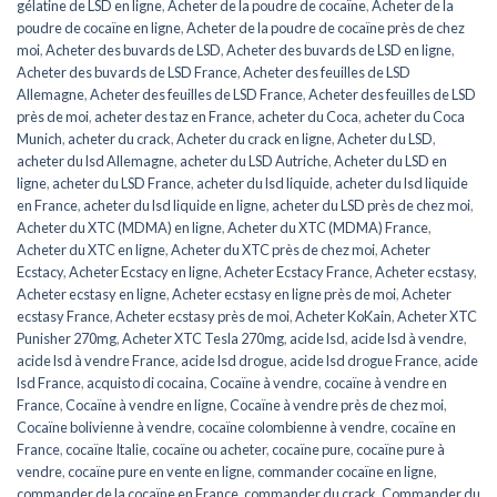
gélatine de LSD en ligne
,
Acheter de la poudre de cocaïne
,
Acheter de la
poudre de cocaïne en ligne
,
Acheter de la poudre de cocaïne près de chez
moi
,
Acheter des buvards de LSD
,
Acheter des buvards de LSD en ligne
,
Acheter des buvards de LSD France
,
Acheter des feuilles de LSD
Allemagne
,
Acheter des feuilles de LSD France
,
Acheter des feuilles de LSD
près de moi
,
acheter des taz en France
,
acheter du Coca
,
acheter du Coca
Munich
,
acheter du crack
,
Acheter du crack en ligne
,
Acheter du LSD
,
acheter du lsd Allemagne
,
acheter du LSD Autriche
,
Acheter du LSD en
ligne
,
acheter du LSD France
,
acheter du lsd liquide
,
acheter du lsd liquide
en France
,
acheter du lsd liquide en ligne
,
acheter du LSD près de chez moi
,
Acheter du XTC (MDMA) en ligne
,
Acheter du XTC (MDMA) France
,
Acheter du XTC en ligne
,
Acheter du XTC près de chez moi
,
Acheter
Ecstacy
,
Acheter Ecstacy en ligne
,
Acheter Ecstacy France
,
Acheter ecstasy
,
Acheter ecstasy en ligne
,
Acheter ecstasy en ligne près de moi
,
Acheter
ecstasy France
,
Acheter ecstasy près de moi
,
Acheter KoKain
,
Acheter XTC
Punisher 270mg
,
Acheter XTC Tesla 270mg
,
acide lsd
,
acide lsd à vendre
,
acide lsd à vendre France
,
acide lsd drogue
,
acide lsd drogue France
,
acide
lsd France
,
acquisto di cocaina
,
Cocaïne à vendre
,
cocaïne à vendre en
France
,
Cocaïne à vendre en ligne
,
Cocaïne à vendre près de chez moi
,
Cocaïne bolivienne à vendre
,
cocaïne colombienne à vendre
,
cocaïne en
France
,
cocaïne Italie
,
cocaïne ou acheter
,
cocaïne pure
,
cocaïne pure à
vendre
,
cocaïne pure en vente en ligne
,
commander cocaïne en ligne
,
commander de la cocaïne en France
,
commander du crack
,
Commander du