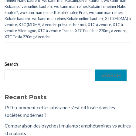
meiner Nähe kaufen?
,
wo kann man Kokainpulver kaufen?
,
wo kann man
Kokainpulver online kaufen?
,
wo kann man reines Kokain in meiner Nähe
kaufen?
,
wo kann man reines Kokain kaufen Preis
,
wo kann man reines
Kokain kaufen?
,
wo kann man reines Kokain online kaufen?
,
XTC (MDMA) à
vendre
,
XTC (MDMA) à vendre près de chez moi
,
XTC ​​​​​​​​​​​​​à vendre
,
XTC ​​​​​​​​​​​​​à
vendre Allemagne
,
XTC ​​​​​​​​​​​​​à vendre France
,
XTC Punisher 270mg à vendre
,
XTC Tesla 270mg à vendre
Search
SEARCH
Recent Posts
LSD : comment cette substance s’est diffusée dans les
sociétés modernes ?
Comparaison des psychostimulants : amphétamines vs autres
stimulants