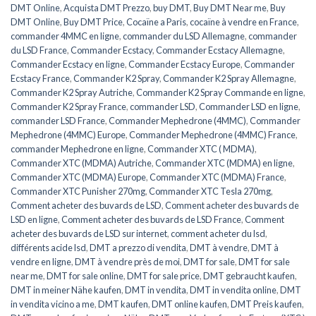
DMT Online
,
Acquista DMT Prezzo
,
buy DMT
,
Buy DMT Near me
,
Buy
DMT Online
,
Buy DMT Price
,
Cocaïne a Paris
,
cocaïne à vendre en France
,
commander 4MMC en ligne
,
commander du LSD Allemagne
,
commander
du LSD France
,
Commander Ecstacy
,
Commander Ecstacy Allemagne
,
Commander Ecstacy en ligne
,
Commander Ecstacy Europe
,
Commander
Ecstacy France
,
Commander K2 Spray
,
Commander K2 Spray Allemagne
,
Commander K2 Spray Autriche
,
Commander K2 Spray Commande en ligne
,
Commander K2 Spray France
,
commander LSD
,
Commander LSD en ligne
,
commander LSD France
,
Commander Mephedrone (4MMC)
,
Commander
Mephedrone (4MMC) Europe
,
Commander Mephedrone (4MMC) France
,
commander Mephedrone en ligne
,
Commander XTC ( MDMA)
,
Commander XTC (MDMA) Autriche
,
Commander XTC (MDMA) en ligne
,
Commander XTC (MDMA) Europe
,
Commander XTC (MDMA) France
,
Commander XTC Punisher 270mg
,
Commander XTC Tesla 270mg
,
Comment acheter des buvards de LSD
,
Comment acheter des buvards de
LSD en ligne
,
Comment acheter des buvards de LSD France
,
Comment
acheter des buvards de LSD sur internet
,
comment acheter du lsd
,
différents acide lsd
,
DMT a prezzo di vendita
,
DMT à vendre
,
DMT à
vendre en ligne
,
DMT à vendre près de moi
,
DMT for sale
,
DMT for sale
near me
,
DMT for sale online
,
DMT for sale price
,
DMT gebraucht kaufen
,
DMT in meiner Nähe kaufen
,
DMT in vendita
,
DMT in vendita online
,
DMT
in vendita vicino a me
,
DMT kaufen
,
DMT online kaufen
,
DMT Preis kaufen
,