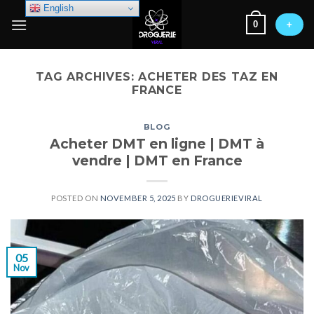
Skip
English
0
to
+
content
TAG ARCHIVES:
ACHETER DES TAZ EN
FRANCE
BLOG
Acheter DMT en ligne | DMT à
vendre | DMT en France
POSTED ON
NOVEMBER 5, 2025
BY
DROGUERIEVIRAL
05
Nov