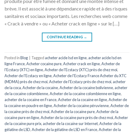
produite pour être fumée et donnant une montée intense et
brève. Il est associé à une dépendance rapide et à des risques
sanitaires et sociaux importants. Les recherches web comme
« Crack à vendre » ou « Acheter crack en ligne » sur le […]
CONTINUE READING
→
Posted in
Blog
|
Tagged
acheter acide lsd en ligne
,
acheter acide lsd en
ligne France
,
Acheter cocaïne pure
,
Acheter crack en ligne
,
Acheter de
l'Ecstacy (XTC) en ligne
,
Acheter de l'Ecstacy (XTC) près de chez moi
,
Acheter de l'Ecstacy en ligne
,
Acheter de l'Ecstacy France Acheter du XTC
(MDMA) près de chez moi
,
Acheter de l'Ecstacy près de chez moi
,
acheter
de la coca
,
Acheter de la cocaïne
,
Acheter de la cocaïne bolivienne
,
acheter
de la cocaïne colombienne
,
Acheter de la cocaïne colombienne en ligne
,
acheter de la cocaïne en France
,
Acheter de la cocaïne en ligne
,
Acheter de
la cocaïne en poudre en ligne
,
Acheter de la cocaïne péruvienne
,
Acheter de
la cocaïne près de chez moi
,
Acheter de la cocaïne pure
,
Acheter de la
cocaïne pure en ligne
,
Acheter de la cocaïne pure près de chez moi
,
Acheter
de la cocaïne pure prix
,
acheter de la cocaïne sur Internet
,
Acheter de la
gélatine de LSD
,
Acheter de la gélatine de LSD en France
,
Acheter de la