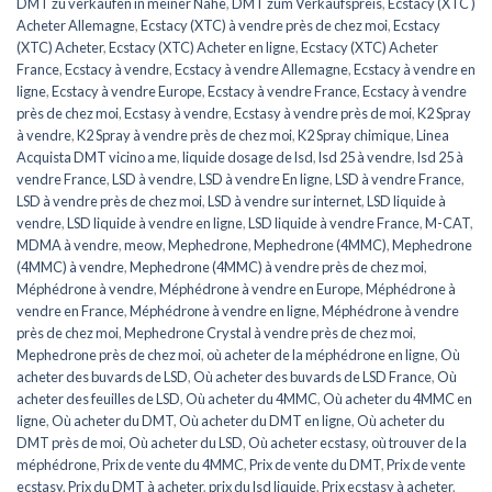
DMT zu verkaufen in meiner Nähe
,
DMT zum Verkaufspreis
,
Ecstacy (XTC )
Acheter Allemagne
,
Ecstacy (XTC) à vendre près de chez moi
,
Ecstacy
(XTC) Acheter
,
Ecstacy (XTC) Acheter en ligne
,
Ecstacy (XTC) Acheter
France
,
Ecstacy à vendre
,
Ecstacy à vendre Allemagne
,
Ecstacy à vendre en
ligne
,
Ecstacy à vendre Europe
,
Ecstacy à vendre France
,
Ecstacy à vendre
près de chez moi
,
Ecstasy à vendre
,
Ecstasy à vendre près de moi
,
K2 Spray
à vendre
,
K2 Spray à vendre près de chez moi
,
K2 Spray chimique
,
Linea
Acquista DMT vicino a me
,
liquide dosage de lsd
,
lsd 25 à vendre
,
lsd 25 à
vendre France
,
LSD à vendre
,
LSD à vendre En ligne
,
LSD à vendre France
,
LSD à vendre près de chez moi
,
LSD à vendre sur internet
,
LSD liquide à
vendre
,
LSD liquide à vendre en ligne
,
LSD liquide à vendre France
,
M-CAT
,
MDMA à vendre
,
meow
,
Mephedrone
,
Mephedrone (4MMC)
,
Mephedrone
(4MMC) à vendre
,
Mephedrone (4MMC) à vendre près de chez moi
,
Méphédrone à vendre
,
Méphédrone à vendre en Europe
,
Méphédrone à
vendre en France
,
Méphédrone à vendre en ligne
,
Méphédrone à vendre
près de chez moi
,
Mephedrone Crystal à vendre près de chez moi
,
Mephedrone près de chez moi
,
où acheter de la méphédrone en ligne
,
Où
acheter des buvards de LSD
,
Où acheter des buvards de LSD France
,
Où
acheter des feuilles de LSD
,
Où acheter du 4MMC
,
Où acheter du 4MMC en
ligne
,
Où acheter du DMT
,
Où acheter du DMT en ligne
,
Où acheter du
DMT près de moi
,
Où acheter du LSD
,
Où acheter ecstasy
,
où trouver de la
méphédrone
,
Prix de vente du 4MMC
,
Prix de vente du DMT
,
Prix de vente
ecstasy
,
Prix du DMT à acheter
,
prix du lsd liquide
,
Prix ecstasy à acheter
,