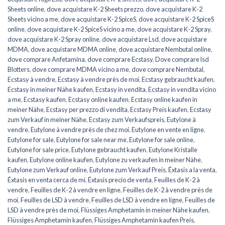
Sheets online
,
dove acquistare K-2 Sheets prezzo
,
dove acquistare K-2
Sheets vicino a me
,
dove acquistare K-2 SpiceS
,
dove acquistare K-2 SpiceS
online
,
dove acquistare K-2 SpiceS vicino a me
,
dove acquistare K-2 Spray
,
dove acquistare K-2 Spray online
,
dove acquistare Lsd
,
dove acquistare
MDMA
,
dove acquistare MDMA online
,
dove acquistare Nembutal online
,
dove comprare Anfetamina
,
dove comprare Ecstasy
,
Dove comprare lsd
Blotters
,
dove comprare MDMA vicino a me
,
dove comprare Nembutal
,
Ecstasy à vendre
,
Ecstasy à vendre près de moi
,
Ecstasy gebraucht kaufen
,
Ecstasy in meiner Nähe kaufen
,
Ecstasy in vendita
,
Ecstasy in vendita vicino
a me
,
Ecstasy kaufen
,
Ecstasy online kaufen
,
Ecstasy online kaufen in
meiner Nähe
,
Ecstasy per prezzo di vendita
,
Ecstasy Preis kaufen
,
Ecstasy
zum Verkauf in meiner Nähe
,
Ecstasy zum Verkaufspreis
,
Eutylone à
vendre
,
Eutylone à vendre près de chez moi
,
Eutylone en vente en ligne
,
Eutylone for sale
,
Eutylone for sale near me
,
Eutylone for sale online
,
Eutylone for sale price
,
Eutylone gebraucht kaufen
,
Eutylone Kristalle
kaufen
,
Eutylone online kaufen
,
Eutylone zu verkaufen in meiner Nähe
,
Eutylone zum Verkauf online
,
Eutylone zum Verkauf Preis
,
Éxtasis a la venta
,
Éxtasis en venta cerca de mí
,
Éxtasis precio de venta
,
Feuilles de K-2 à
vendre
,
Feuilles de K-2 à vendre en ligne
,
Feuilles de K-2 à vendre près de
moi
,
Feuilles de LSD à vendre
,
Feuilles de LSD à vendre en ligne
,
Feuilles de
LSD à vendre près de moi
,
Flüssiges Amphetamin in meiner Nähe kaufen
,
Flüssiges Amphetamin kaufen
,
Flüssiges Amphetamin kaufen Preis
,