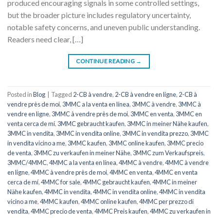
produced encouraging signals in some controlled settings,
but the broader picture includes regulatory uncertainty,
notable safety concerns, and uneven public understanding.
Readers need clear, […]
CONTINUE READING
→
Posted in
Blog
|
Tagged
2-CB à vendre
,
2-CB à vendre en ligne
,
2-CB à
vendre près de moi
,
3MMC a la venta en línea
,
3MMC à vendre
,
3MMC à
vendre en ligne
,
3MMC à vendre près de moi
,
3MMC en venta
,
3MMC en
venta cerca de mí
,
3MMC gebraucht kaufen
,
3MMC in meiner Nähe kaufen
,
3MMC in vendita
,
3MMC in vendita online
,
3MMC in vendita prezzo
,
3MMC
in vendita vicino a me
,
3MMC kaufen
,
3MMC online kaufen
,
3MMC precio
de venta
,
3MMC zu verkaufen in meiner Nähe
,
3MMC zum Verkaufspreis
,
3MMC/4MMC
,
4MMC a la venta en línea
,
4MMC à vendre
,
4MMC à vendre
en ligne
,
4MMC à vendre près de moi
,
4MMC en venta
,
4MMC en venta
cerca de mí
,
4MMC for sale
,
4MMC gebraucht kaufen
,
4MMC in meiner
Nähe kaufen
,
4MMC in vendita
,
4MMC in vendita online
,
4MMC in vendita
vicino a me
,
4MMC kaufen
,
4MMC online kaufen
,
4MMC per prezzo di
vendita
,
4MMC precio de venta
,
4MMC Preis kaufen
,
4MMC zu verkaufen in