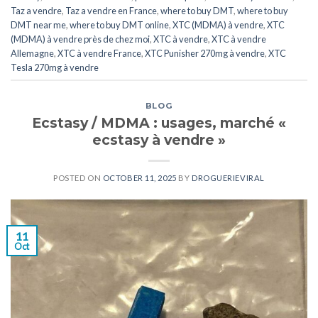
Taz a vendre
,
Taz a vendre en France
,
where to buy DMT
,
where to buy
DMT near me
,
where to buy DMT online
,
XTC (MDMA) à vendre
,
XTC
(MDMA) à vendre près de chez moi
,
XTC ​​​​​​​​​​​​​à vendre
,
XTC ​​​​​​​​​​​​​à vendre
Allemagne
,
XTC ​​​​​​​​​​​​​à vendre France
,
XTC Punisher 270mg à vendre
,
XTC
Tesla 270mg à vendre
BLOG
Ecstasy / MDMA : usages, marché «
ecstasy à vendre »
POSTED ON
OCTOBER 11, 2025
BY
DROGUERIEVIRAL
11
Oct