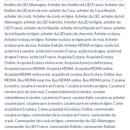
feuilles de LSD Allemagne
,
Acheter des feuilles de LSD France
,
Acheter des
feuilles de LSD près de moi
,
acheter du Coca
,
acheter du Coca Munich
,
acheter du crack
,
Acheter du crack en ligne
,
Acheter du LSD
,
acheter du lsd
Allemagne
,
acheter du LSD Autriche
,
Acheter du LSD en ligne
,
acheter du
LSD France
,
acheter du lsd liquide
,
acheter du lsd liquide en France
,
acheter
du lsd liquide en ligne
,
acheter du LSD près de chez moi
,
Acheter ecstasy
,
Acheter ecstasy en ligne
,
Acheter ecstasy en ligne près de moi
,
Acheter
ecstasy près de moi
,
Acheter KoKain
,
Acheter MDMA en ligne
,
acide lsd
,
acide lsd à vendre
,
acide lsd à vendre France
,
acide lsd drogue
,
acide lsd
drogue France
,
acide lsd France
,
Acquista Ecstasy
,
Acquista Ecstasy
Online
,
Acquista Ecstasy vicino a me
,
Acquista il prezzo dell'ecstasy
,
Acquista il prezzo MDMA
,
Acquista MDMA
,
Acquista MDMA online
,
Acquista MDMA vicino a me
,
acquisto di cocaina
,
Buy Ecstasy Online
,
buy
MDMA
,
Buy MDMA near me
,
Buy MDMA online
,
Buy MDMA price
,
Cocaïne
à vendre
,
cocaïne à vendre en France
,
Cocaïne à vendre en ligne
,
Cocaïne à
vendre près de chez moi
,
Cocaïne bolivienne à vendre
,
cocaïne
colombienne à vendre
,
cocaïne en France
,
cocaïne Italie
,
cocaïne ou acheter
,
cocaïne pure
,
cocaïne pure à vendre
,
cocaïne pure en vente en ligne
,
Come
acquistare Ecsatacy
,
Come acquistare Ecsatacy Online
,
commander
cocaïne en ligne
,
commander de la cocaïne en France
,
commander du
crack
,
Commander du crack en ligne
,
commander du LSD Allemagne
,
commander du LSD France
,
commander KoKain
,
commander KoKain