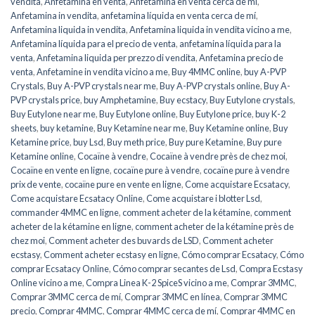
vendita
,
Anfetamina en venta
,
Anfetamina en venta cerca de mí
,
Anfetamina in vendita
,
anfetamina líquida en venta cerca de mí
,
Anfetamina liquida in vendita
,
Anfetamina liquida in vendita vicino a me
,
Anfetamina líquida para el precio de venta
,
anfetamina líquida para la
venta
,
Anfetamina liquida per prezzo di vendita
,
Anfetamina precio de
venta
,
Anfetamine in vendita vicino a me
,
Buy 4MMC online
,
buy A-PVP
Crystals
,
Buy A-PVP crystals near me
,
Buy A-PVP crystals online
,
Buy A-
PVP crystals price
,
buy Amphetamine
,
Buy ecstacy
,
Buy Eutylone crystals
,
Buy Eutylone near me
,
Buy Eutylone online
,
Buy Eutylone price
,
buy K-2
sheets
,
buy ketamine
,
Buy Ketamine near me
,
Buy Ketamine online
,
Buy
Ketamine price
,
buy Lsd
,
Buy meth price
,
Buy pure Ketamine
,
Buy pure
Ketamine online
,
Cocaïne à vendre
,
Cocaïne à vendre près de chez moi
,
Cocaïne en vente en ligne
,
cocaïne pure à vendre
,
cocaïne pure à vendre
prix de vente
,
cocaïne pure en vente en ligne
,
Come acquistare Ecsatacy
,
Come acquistare Ecsatacy Online
,
Come acquistare i blotter Lsd
,
commander 4MMC en ligne
,
comment acheter de la kétamine
,
comment
acheter de la kétamine en ligne
,
comment acheter de la kétamine près de
chez moi
,
Comment acheter des buvards de LSD
,
Comment acheter
ecstasy
,
Comment acheter ecstasy en ligne
,
Cómo comprar Ecsatacy
,
Cómo
comprar Ecsatacy Online
,
Cómo comprar secantes de Lsd
,
Compra Ecstasy
Online vicino a me
,
Compra Linea K-2 SpiceS vicino a me
,
Comprar 3MMC
,
Comprar 3MMC cerca de mí
,
Comprar 3MMC en línea
,
Comprar 3MMC
precio
,
Comprar 4MMC
,
Comprar 4MMC cerca de mí
,
Comprar 4MMC en