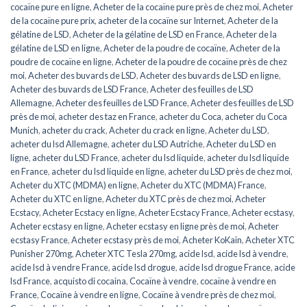
cocaïne pure en ligne
,
Acheter de la cocaïne pure près de chez moi
,
Acheter
de la cocaïne pure prix
,
acheter de la cocaïne sur Internet
,
Acheter de la
gélatine de LSD
,
Acheter de la gélatine de LSD en France
,
Acheter de la
gélatine de LSD en ligne
,
Acheter de la poudre de cocaïne
,
Acheter de la
poudre de cocaïne en ligne
,
Acheter de la poudre de cocaïne près de chez
moi
,
Acheter des buvards de LSD
,
Acheter des buvards de LSD en ligne
,
Acheter des buvards de LSD France
,
Acheter des feuilles de LSD
Allemagne
,
Acheter des feuilles de LSD France
,
Acheter des feuilles de LSD
près de moi
,
acheter des taz en France
,
acheter du Coca
,
acheter du Coca
Munich
,
acheter du crack
,
Acheter du crack en ligne
,
Acheter du LSD
,
acheter du lsd Allemagne
,
acheter du LSD Autriche
,
Acheter du LSD en
ligne
,
acheter du LSD France
,
acheter du lsd liquide
,
acheter du lsd liquide
en France
,
acheter du lsd liquide en ligne
,
acheter du LSD près de chez moi
,
Acheter du XTC (MDMA) en ligne
,
Acheter du XTC (MDMA) France
,
Acheter du XTC en ligne
,
Acheter du XTC près de chez moi
,
Acheter
Ecstacy
,
Acheter Ecstacy en ligne
,
Acheter Ecstacy France
,
Acheter ecstasy
,
Acheter ecstasy en ligne
,
Acheter ecstasy en ligne près de moi
,
Acheter
ecstasy France
,
Acheter ecstasy près de moi
,
Acheter KoKain
,
Acheter XTC
Punisher 270mg
,
Acheter XTC Tesla 270mg
,
acide lsd
,
acide lsd à vendre
,
acide lsd à vendre France
,
acide lsd drogue
,
acide lsd drogue France
,
acide
lsd France
,
acquisto di cocaina
,
Cocaïne à vendre
,
cocaïne à vendre en
France
,
Cocaïne à vendre en ligne
,
Cocaïne à vendre près de chez moi
,