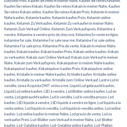
Eutylone Preis
,
Kaufen Sie Meth in meiner Nähe
,
Kaufen Sie reines Ketamin
,
Kaufen Sie reines Kokain
,
Kaufen Sie reines Kokain in meiner Nähe
,
Kaufen
Sie reines Kokain online
,
Kaufen Sie reines Kokain Preis
,
Ketamin in meiner
Nähe kaufen
,
Ketamin kaufen
,
Ketamin kaufen Preis
,
Ketamin online
kaufen
,
Ketamin Zu Verkaufen
,
Ketamin Zu verkaufen in meiner Nähe
,
Ketamin Zum Verkauf Online
,
Ketamin Zum Verkaufspreis
,
Kétamine à
vendre
,
Kétamine à vendre près de chez moi
,
Kétamine En vente en ligne
,
ketamine for sale
,
Ketamine For sale near me
,
Ketamine For sale online
,
Ketamine For sale price
,
Kétamine Prix de vente
,
Kokain in meiner Nähe
kaufen
,
Kokain kaufen
,
Kokain kaufen Preis
,
Kokain online kaufen
,
Kokain
zu verkaufen
,
Kokain zum Online-Verkauf
,
Kokain zum Verkauf in meiner
Nähe
,
Kokain zum Verkaufspreis
,
Kokainpulver in meiner Nähe kaufen
,
Kokainpulver kaufen
,
Kokainpulver kaufen Preis
,
Kokainpulver online
kaufen
,
Kristalle in meiner Nähe kaufen
,
Kristalle kaufen
,
Kristalle online
kaufen
,
Kristalle zu verkaufen
,
Kristalle zum Online-Verkauf
,
Lastre Lsd in
vendita
,
Linea Acquista DMT vicino a me
,
Liquid Lsd gebraucht kaufen
,
Liquid Lsd online kaufen
,
LSD à vendre
,
Lsd Blotter online kaufen
,
Lsd en
venta
,
Lsd gebraucht kaufen
,
Lsd in vendita
,
Lsd in vendita prezzo
,
Lsd
kaufen
,
LSD liquide à vendre
,
LSD liquide à vendre en ligne
,
Lsd líquido a la
venta online
,
Lsd liquido in vendita
,
Lsd liquido in vendita online
,
Lsd online
kaufen
,
Lsd online kaufen in meiner Nähe
,
Lsd precio de venta
,
Lsd zu
verkaufen Preis
,
Lsd-Blätter zum Verkauf in meiner Nähe
,
Lsd-Blotter
kaufen
,
Lsd-Gelatine kaufen
,
Lsd-Gelatine online kaufen
,
Lsd-Platten