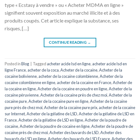
type « Ecstasy à vendre » ou « Acheter MDMA en ligne »
signifient souvent exposition au marché illicite et à des
produits coupés. Cet article explique la substance, ses
risques, […]
CONTINUE READING
→
Posted in
Blog
|
Tagged
acheter acide lsd en ligne
,
acheter acide lsd en
ligne France
,
acheter de la coca
,
Acheter de la cocaïne
,
Acheter de la
cocaïne bolivienne
,
acheter de la cocaïne colombienne
,
Acheter de la
cocaïne colombienne en ligne
,
acheter de la cocaïne en France
,
Acheter de
la cocaïne en ligne
,
Acheter de la cocaïne en poudre en ligne
,
Acheter de la
cocaïne péruvienne
,
Acheter de la cocaïne près de chez moi
,
Acheter de la
cocaïne pure
,
Acheter de la cocaïne pure en ligne
,
Acheter de la cocaïne
pure près de chez moi
,
Acheter de la cocaïne pure prix
,
acheter de la cocaïne
sur Internet
,
Acheter de la gélatine de LSD
,
Acheter de la gélatine de LSD en
France
,
Acheter de la gélatine de LSD en ligne
,
Acheter de la poudre de
cocaïne
,
Acheter de la poudre de cocaïne en ligne
,
Acheter de la poudre de
cocaïne près de chez moi
,
Acheter des buvards de LSD
,
Acheter des
buvards de LSD en ligne
,
Acheter des buvards de LSD France
,
Acheter des