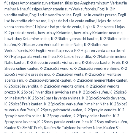
flüssiges Amphetamin zu verkaufen
,
flüssiges Amphetamin zum Verkauf in
meiner Nähe
,
flüssiges Amphetamin zum Verkaufspreis
,
Fogli K-2 in
vendita online
,
Fogli Lsd in vendita online
,
Fogli Lsd in vendita prezzo
,
Fogli
Lsd in vendita vicino a me
,
Hojas de lsd a la venta online
,
Hojas de lsd en
venta cerca de mí
,
Hojas de lsd precio de venta
,
Hojas K-2 en venta
,
Hojas
K-2 precio de venta
,
how to buy Ketamine
,
how to buy Ketamine near me
,
how to buy Ketamine online
,
K-2 Blätter gebraucht kaufen
,
K-2 Blätter online
kaufen
,
K-2 Blätter zum Verkauf in meiner Nähe
,
K-2 Blätter zum
Verkaufspreis
,
K-2 Fogli in vendita prezzo
,
K-2 Hojas en venta cerca de mí
,
K-2 Hojas para la venta en línea
,
K-2 Lastre in vendita
,
K-2 Platten in meiner
Nähe kaufen
,
K-2 Sheets in vendita vicino a me
,
K-2 Sheets kaufen Preis
,
K-2
Sheets online kaufen
,
K-2 SpiceS à vendre
,
K-2 SpiceS à vendre en ligne
,
K-2
SpiceS à vendre près de moi
,
K-2 SpiceS en venta
,
K-2 SpiceS en venta se
acerca a mí
,
K-2 SpiceS gebraucht kaufen
,
K-2 SpiceS in meiner Nähe kaufen
,
K-2 SpiceS in vendita
,
K-2 SpiceS in vendita online
,
K-2 SpiceS in vendita
prezzo
,
K-2 SpiceS in vendita si avvicina a me
,
K-2 SpiceS kaufen
,
K-2 SpiceS
online kaufen
,
K-2 SpiceS para la venta en línea
,
K-2 SpiceS precio de venta
,
K-2 SpiceS Preis kaufen
,
K-2 SpiceS zu verkaufen in meiner Nähe
,
K-2 SpiceS
zu verkaufen Preis
,
K-2 Spray gebraucht kaufen
,
K-2 Spray in vendita
,
K-2
Spray in vendita online
,
K-2 Spray kaufen
,
K-2 Spray online kaufen
,
K-2
Spray para la venta
,
K-2 Spray para la venta en línea
,
K-2 Sray online kaufen
,
Kaufen Sie 3MMC Preis
,
Kaufen Sie Eutylone in meiner Nähe
,
Kaufen Sie