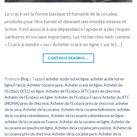
Le crack est la forme basique et fumable de la cocaïne,
produite pour être fumée et donnant une montée intense et
brève. Il est associé à une dépendance rapide et à des risques
sanitaires et sociaux importants. Les recherches web comme
« Crack à vendre » ou « Acheter crack en ligne » sur le […]
CONTINUE READING
→
Posted in
Blog
|
Tagged
acheter acide lsd en ligne
,
acheter acide lsd en
ligne France
,
Acheter cocaïne pure
,
Acheter crack en ligne
,
Acheter de
l'Ecstacy (XTC) en ligne
,
Acheter de l'Ecstacy (XTC) près de chez moi
,
Acheter de l'Ecstacy en ligne
,
Acheter de l'Ecstacy France Acheter du XTC
(MDMA) près de chez moi
,
Acheter de l'Ecstacy près de chez moi
,
acheter
de la coca
,
Acheter de la cocaïne
,
Acheter de la cocaïne bolivienne
,
acheter
de la cocaïne colombienne
,
Acheter de la cocaïne colombienne en ligne
,
acheter de la cocaïne en France
,
Acheter de la cocaïne en ligne
,
Acheter de
la cocaïne en poudre en ligne
,
Acheter de la cocaïne péruvienne
,
Acheter de
la cocaïne près de chez moi
,
Acheter de la cocaïne pure
,
Acheter de la