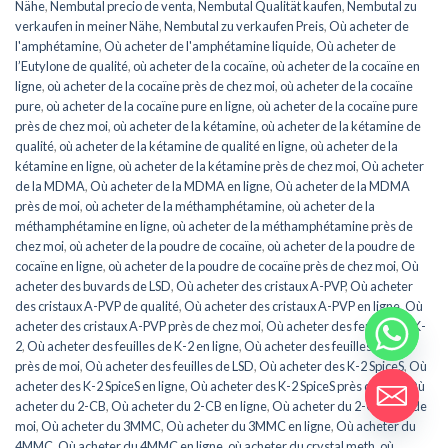
Nähe
,
Nembutal precio de venta
,
Nembutal Qualität kaufen
,
Nembutal zu
verkaufen in meiner Nähe
,
Nembutal zu verkaufen Preis
,
Où acheter de
l'amphétamine
,
Où acheter de l'amphétamine liquide
,
Où acheter de
l’Eutylone de qualité
,
où acheter de la cocaïne
,
où acheter de la cocaïne en
ligne
,
où acheter de la cocaïne près de chez moi
,
où acheter de la cocaïne
pure
,
où acheter de la cocaïne pure en ligne
,
où acheter de la cocaïne pure
près de chez moi
,
où acheter de la kétamine
,
où acheter de la kétamine de
qualité
,
où acheter de la kétamine de qualité en ligne
,
où acheter de la
kétamine en ligne
,
où acheter de la kétamine près de chez moi
,
Où acheter
de la MDMA
,
Où acheter de la MDMA en ligne
,
Où acheter de la MDMA
près de moi
,
où acheter de la méthamphétamine
,
où acheter de la
méthamphétamine en ligne
,
où acheter de la méthamphétamine près de
chez moi
,
où acheter de la poudre de cocaïne
,
où acheter de la poudre de
cocaïne en ligne
,
où acheter de la poudre de cocaïne près de chez moi
,
Où
acheter des buvards de LSD
,
Où acheter des cristaux A-PVP
,
Où acheter
des cristaux A-PVP de qualité
,
Où acheter des cristaux A-PVP en ligne
,
Où
acheter des cristaux A-PVP près de chez moi
,
Où acheter des feuilles de K-
2
,
Où acheter des feuilles de K-2 en ligne
,
Où acheter des feuilles de K-2
près de moi
,
Où acheter des feuilles de LSD
,
Où acheter des K-2 SpiceS
,
Où
acheter des K-2 SpiceS en ligne
,
Où acheter des K-2 SpiceS près de moi
,
Où
acheter du 2-CB
,
Où acheter du 2-CB en ligne
,
Où acheter du 2-CB près de
moi
,
Où acheter du 3MMC
,
Où acheter du 3MMC en ligne
,
Où acheter du
4MMC
,
Où acheter du 4MMC en ligne
,
où acheter du crystal meth
,
où