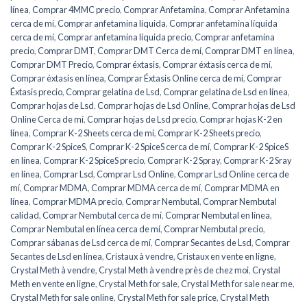
línea
,
Comprar 4MMC precio
,
Comprar Anfetamina
,
Comprar Anfetamina
cerca de mí
,
Comprar anfetamina líquida
,
Comprar anfetamina líquida
cerca de mí
,
Comprar anfetamina líquida precio
,
Comprar anfetamina
precio
,
Comprar DMT
,
Comprar DMT Cerca de mí
,
Comprar DMT en línea
,
Comprar DMT Precio
,
Comprar éxtasis
,
Comprar éxtasis cerca de mí
,
Comprar éxtasis en línea
,
Comprar Éxtasis Online cerca de mí
,
Comprar
Éxtasis precio
,
Comprar gelatina de Lsd
,
Comprar gelatina de Lsd en línea
,
Comprar hojas de Lsd
,
Comprar hojas de Lsd Online
,
Comprar hojas de Lsd
Online Cerca de mí
,
Comprar hojas de Lsd precio
,
Comprar hojas K-2 en
línea
,
Comprar K-2 Sheets cerca de mí
,
Comprar K-2 Sheets precio
,
Comprar K-2 SpiceS
,
Comprar K-2 SpiceS cerca de mí
,
Comprar K-2 SpiceS
en línea
,
Comprar K-2 SpiceS precio
,
Comprar K-2 Spray
,
Comprar K-2 Sray
en línea
,
Comprar Lsd
,
Comprar Lsd Online
,
Comprar Lsd Online cerca de
mí
,
Comprar MDMA
,
Comprar MDMA cerca de mí
,
Comprar MDMA en
línea
,
Comprar MDMA precio
,
Comprar Nembutal
,
Comprar Nembutal
calidad
,
Comprar Nembutal cerca de mí
,
Comprar Nembutal en línea
,
Comprar Nembutal en línea cerca de mí
,
Comprar Nembutal precio
,
Comprar sábanas de Lsd cerca de mí
,
Comprar Secantes de Lsd
,
Comprar
Secantes de Lsd en línea
,
Cristaux à vendre
,
Cristaux en vente en ligne
,
Crystal Meth à vendre
,
Crystal Meth à vendre près de chez moi
,
Crystal
Meth en vente en ligne
,
Crystal Meth for sale
,
Crystal Meth for sale near me
,
Crystal Meth for sale online
,
Crystal Meth for sale price
,
Crystal Meth