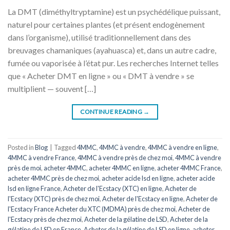
La DMT (diméthyltryptamine) est un psychédélique puissant,
naturel pour certaines plantes (et présent endogènement
dans l’organisme), utilisé traditionnellement dans des
breuvages chamaniques (ayahuasca) et, dans un autre cadre,
fumée ou vaporisée à l’état pur. Les recherches Internet telles
que « Acheter DMT en ligne » ou « DMT à vendre » se
multiplient — souvent […]
CONTINUE READING
→
Posted in
Blog
|
Tagged
4MMC
,
4MMC à vendre
,
4MMC à vendre en ligne
,
4MMC à vendre France
,
4MMC à vendre près de chez moi
,
4MMC à vendre
près de moi
,
acheter 4MMC
,
acheter 4MMC en ligne
,
acheter 4MMC France
,
acheter 4MMC près de chez moi
,
acheter acide lsd en ligne
,
acheter acide
lsd en ligne France
,
Acheter de l'Ecstacy (XTC) en ligne
,
Acheter de
l'Ecstacy (XTC) près de chez moi
,
Acheter de l'Ecstacy en ligne
,
Acheter de
l'Ecstacy France Acheter du XTC (MDMA) près de chez moi
,
Acheter de
l'Ecstacy près de chez moi
,
Acheter de la gélatine de LSD
,
Acheter de la
gélatine de LSD en France
,
Acheter de la gélatine de LSD en ligne
,
acheter