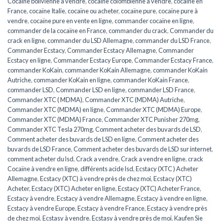
Cocaïne bolivienne à vendre
,
cocaïne colombienne à vendre
,
cocaïne en
France
,
cocaïne Italie
,
cocaïne ou acheter
,
cocaïne pure
,
cocaïne pure à
vendre
,
cocaïne pure en vente en ligne
,
commander cocaïne en ligne
,
commander de la cocaïne en France
,
commander du crack
,
Commander du
crack en ligne
,
commander du LSD Allemagne
,
commander du LSD France
,
Commander Ecstacy
,
Commander Ecstacy Allemagne
,
Commander
Ecstacy en ligne
,
Commander Ecstacy Europe
,
Commander Ecstacy France
,
commander KoKain
,
commander KoKain Allemagne
,
commander KoKain
Autriche
,
commander KoKain en ligne
,
commander KoKain France
,
commander LSD
,
Commander LSD en ligne
,
commander LSD France
,
Commander XTC ( MDMA)
,
Commander XTC (MDMA) Autriche
,
Commander XTC (MDMA) en ligne
,
Commander XTC (MDMA) Europe
,
Commander XTC (MDMA) France
,
Commander XTC Punisher 270mg
,
Commander XTC Tesla 270mg
,
Comment acheter des buvards de LSD
,
Comment acheter des buvards de LSD en ligne
,
Comment acheter des
buvards de LSD France
,
Comment acheter des buvards de LSD sur internet
,
comment acheter du lsd
,
Crack a vendre
,
Crack a vendre en ligne
,
crack
Cocaïne à vendre en ligne
,
différents acide lsd
,
Ecstacy (XTC ) Acheter
Allemagne
,
Ecstacy (XTC) à vendre près de chez moi
,
Ecstacy (XTC)
Acheter
,
Ecstacy (XTC) Acheter en ligne
,
Ecstacy (XTC) Acheter France
,
Ecstacy à vendre
,
Ecstacy à vendre Allemagne
,
Ecstacy à vendre en ligne
,
Ecstacy à vendre Europe
,
Ecstacy à vendre France
,
Ecstacy à vendre près
de chez moi
,
Ecstasy à vendre
,
Ecstasy à vendre près de moi
,
Kaufen Sie