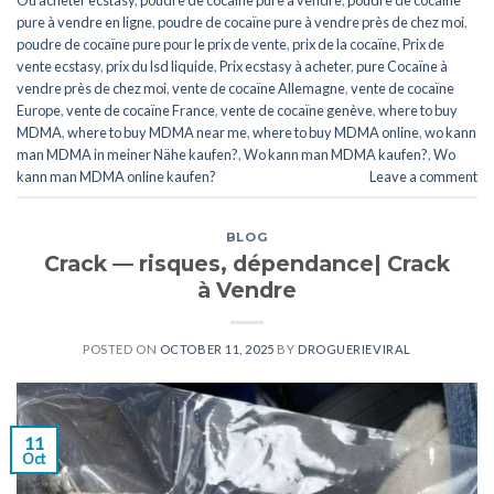
Où acheter ecstasy
,
poudre de cocaïne pure à vendre
,
poudre de cocaïne
pure à vendre en ligne
,
poudre de cocaïne pure à vendre près de chez moi
,
poudre de cocaïne pure pour le prix de vente
,
prix de la cocaïne
,
Prix de
vente ecstasy
,
prix du lsd liquide
,
Prix ecstasy à acheter
,
pure Cocaïne à
vendre près de chez moi
,
vente de cocaïne Allemagne
,
vente de cocaïne
Europe
,
vente de cocaïne France
,
vente de cocaïne genève
,
where to buy
MDMA
,
where to buy MDMA near me
,
where to buy MDMA online
,
wo kann
man MDMA in meiner Nähe kaufen?
,
Wo kann man MDMA kaufen?
,
Wo
kann man MDMA online kaufen?
Leave a comment
BLOG
Crack — risques, dépendance| Crack
à Vendre
POSTED ON
OCTOBER 11, 2025
BY
DROGUERIEVIRAL
11
Oct