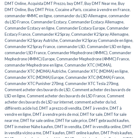
DMT Online
,
Acquista DMT Prezzo
,
buy DMT
,
Buy DMT Near me
,
Buy
DMT Online
,
Buy DMT Price
,
Cocaïne a Paris
,
cocaïne à vendre en France
,
commander 4MMC en ligne
,
commander du LSD Allemagne
,
commander
du LSD France
,
Commander Ecstacy
,
Commander Ecstacy Allemagne
,
Commander Ecstacy en ligne
,
Commander Ecstacy Europe
,
Commander
Ecstacy France
,
Commander K2 Spray
,
Commander K2 Spray Allemagne
,
Commander K2 Spray Autriche
,
Commander K2 Spray Commande en ligne
,
Commander K2 Spray France
,
commander LSD
,
Commander LSD en ligne
,
commander LSD France
,
Commander Mephedrone (4MMC)
,
Commander
Mephedrone (4MMC) Europe
,
Commander Mephedrone (4MMC) France
,
commander Mephedrone en ligne
,
Commander XTC ( MDMA)
,
Commander XTC (MDMA) Autriche
,
Commander XTC (MDMA) en ligne
,
Commander XTC (MDMA) Europe
,
Commander XTC (MDMA) France
,
Commander XTC Punisher 270mg
,
Commander XTC Tesla 270mg
,
Comment acheter des buvards de LSD
,
Comment acheter des buvards de
LSD en ligne
,
Comment acheter des buvards de LSD France
,
Comment
acheter des buvards de LSD sur internet
,
comment acheter du lsd
,
différents acide lsd
,
DMT a prezzo di vendita
,
DMT à vendre
,
DMT à
vendre en ligne
,
DMT à vendre près de moi
,
DMT for sale
,
DMT for sale
near me
,
DMT for sale online
,
DMT for sale price
,
DMT gebraucht kaufen
,
DMT in meiner Nähe kaufen
,
DMT in vendita
,
DMT in vendita online
,
DMT
in vendita vicino a me
,
DMT kaufen
,
DMT online kaufen
,
DMT Preis kaufen
,