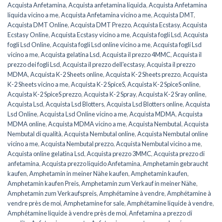
Acquista Anfetamina
,
Acquista anfetamina liquida
,
Acquista Anfetamina
liquida vicino a me
,
Acquista Anfetamina vicino a me
,
Acquista DMT
,
Acquista DMT Online
,
Acquista DMT Prezzo
,
Acquista Ecstasy
,
Acquista
Ecstasy Online
,
Acquista Ecstasy vicino a me
,
Acquista fogli Lsd
,
Acquista
fogli Lsd Online
,
Acquista fogli Lsd online vicino a me
,
Acquista fogli Lsd
vicino a me
,
Acquista gelatina Lsd
,
Acquista il prezzo 4MMC
,
Acquista il
prezzo dei fogli Lsd
,
Acquista il prezzo dell'ecstasy
,
Acquista il prezzo
MDMA
,
Acquista K-2 Sheets online
,
Acquista K-2 Sheets prezzo
,
Acquista
K-2 Sheets vicino a me
,
Acquista K-2 SpiceS
,
Acquista K-2 SpiceS online
,
Acquista K-2 SpiceS prezzo
,
Acquista K-2 Spray
,
Acquista K-2 Sray online
,
Acquista Lsd
,
Acquista Lsd Blotters
,
Acquista Lsd Blotters online
,
Acquista
Lsd Online
,
Acquista Lsd Online vicino a me
,
Acquista MDMA
,
Acquista
MDMA online
,
Acquista MDMA vicino a me
,
Acquista Nembutal
,
Acquista
Nembutal di qualità
,
Acquista Nembutal online
,
Acquista Nembutal online
vicino a me
,
Acquista Nembutal prezzo
,
Acquista Nembutal vicino a me
,
Acquista online gelatina Lsd
,
Acquista prezzo 3MMC
,
Acquista prezzo di
anfetamina
,
Acquista prezzo liquido Anfetamina
,
Amphetamin gebraucht
kaufen
,
Amphetamin in meiner Nähe kaufen
,
Amphetamin kaufen
,
Amphetamin kaufen Preis
,
Amphetamin zum Verkauf in meiner Nähe
,
Amphetamin zum Verkaufspreis
,
Amphétamine à vendre
,
Amphétamine à
vendre près de moi
,
Amphetamine for sale
,
Amphétamine liquide à vendre
,
Amphétamine liquide à vendre près de moi
,
Anfetamina a prezzo di