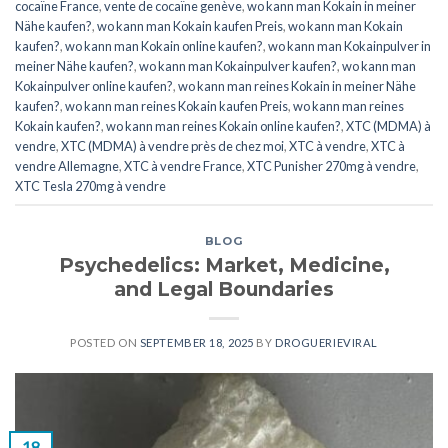
cocaïne France
,
vente de cocaïne genève
,
wo kann man Kokain in meiner
Nähe kaufen?
,
wo kann man Kokain kaufen Preis
,
wo kann man Kokain
kaufen?
,
wo kann man Kokain online kaufen?
,
wo kann man Kokainpulver in
meiner Nähe kaufen?
,
wo kann man Kokainpulver kaufen?
,
wo kann man
Kokainpulver online kaufen?
,
wo kann man reines Kokain in meiner Nähe
kaufen?
,
wo kann man reines Kokain kaufen Preis
,
wo kann man reines
Kokain kaufen?
,
wo kann man reines Kokain online kaufen?
,
XTC (MDMA) à
vendre
,
XTC (MDMA) à vendre près de chez moi
,
XTC ​​​​​​​​​​​​​à vendre
,
XTC ​​​​​​​​​​​​​à
vendre Allemagne
,
XTC ​​​​​​​​​​​​​à vendre France
,
XTC Punisher 270mg à vendre
,
XTC Tesla 270mg à vendre
BLOG
Psychedelics: Market, Medicine,
and Legal Boundaries
POSTED ON
SEPTEMBER 18, 2025
BY
DROGUERIEVIRAL
18