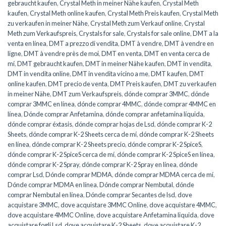
gebraucht kaufen
,
Crystal Meth in meiner Nähe kaufen
,
Crystal Meth
kaufen
,
Crystal Meth online kaufen
,
Crystal Meth Preis kaufen
,
Crystal Meth
zu verkaufen in meiner Nähe
,
Crystal Meth zum Verkauf online
,
Crystal
Meth zum Verkaufspreis
,
Crystals for sale
,
Crystals for sale online
,
DMT a la
venta en línea
,
DMT a prezzo di vendita
,
DMT à vendre
,
DMT à vendre en
ligne
,
DMT à vendre près de moi
,
DMT en venta
,
DMT en venta cerca de
mí
,
DMT gebraucht kaufen
,
DMT in meiner Nähe kaufen
,
DMT in vendita
,
DMT in vendita online
,
DMT in vendita vicino a me
,
DMT kaufen
,
DMT
online kaufen
,
DMT precio de venta
,
DMT Preis kaufen
,
DMT zu verkaufen
in meiner Nähe
,
DMT zum Verkaufspreis
,
dónde comprar 3MMC
,
dónde
comprar 3MMC en línea
,
dónde comprar 4MMC
,
dónde comprar 4MMC en
línea
,
Dónde comprar Anfetamina
,
dónde comprar anfetamina líquida
,
dónde comprar éxtasis
,
dónde comprar hojas de Lsd
,
dónde comprar K-2
Sheets
,
dónde comprar K-2 Sheets cerca de mí
,
dónde comprar K-2 Sheets
en línea
,
dónde comprar K-2 Sheets precio
,
dónde comprar K-2 SpiceS
,
dónde comprar K-2 SpiceS cerca de mí
,
dónde comprar K-2 SpiceS en línea
,
dónde comprar K-2 Spray
,
dónde comprar K-2 Spray en línea
,
dónde
comprar Lsd
,
Dónde comprar MDMA
,
dónde comprar MDMA cerca de mí
,
Dónde comprar MDMA en línea
,
Dónde comprar Nembutal
,
dónde
comprar Nembutal en línea
,
Dónde comprar Secantes de lsd
,
dove
acquistare 3MMC
,
dove acquistare 3MMC Online
,
dove acquistare 4MMC
,
dove acquistare 4MMC Online
,
dove acquistare Anfetamina liquida
,
dove
acquistare fogli Lsd
,
dove acquistare K-2 Sheets
,
dove acquistare K-2