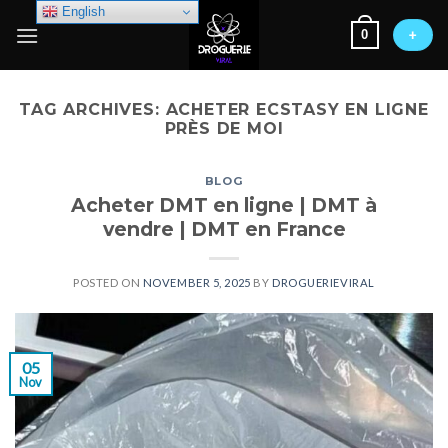
Skip
English
0
to
+
content
TAG ARCHIVES:
ACHETER ECSTASY EN LIGNE
PRÈS DE MOI
BLOG
Acheter DMT en ligne | DMT à
vendre | DMT en France
POSTED ON
NOVEMBER 5, 2025
BY
DROGUERIEVIRAL
05
Nov