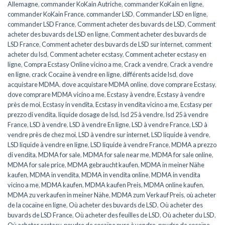
Allemagne
,
commander KoKain Autriche
,
commander KoKain en ligne
,
commander KoKain France
,
commander LSD
,
Commander LSD en ligne
,
commander LSD France
,
Comment acheter des buvards de LSD
,
Comment
acheter des buvards de LSD en ligne
,
Comment acheter des buvards de
LSD France
,
Comment acheter des buvards de LSD sur internet
,
comment
acheter du lsd
,
Comment acheter ecstasy
,
Comment acheter ecstasy en
ligne
,
Compra Ecstasy Online vicino a me
,
Crack a vendre
,
Crack a vendre
en ligne
,
crack Cocaïne à vendre en ligne
,
différents acide lsd
,
dove
acquistare MDMA
,
dove acquistare MDMA online
,
dove comprare Ecstasy
,
dove comprare MDMA vicino a me
,
Ecstasy à vendre
,
Ecstasy à vendre
près de moi
,
Ecstasy in vendita
,
Ecstasy in vendita vicino a me
,
Ecstasy per
prezzo di vendita
,
liquide dosage de lsd
,
lsd 25 à vendre
,
lsd 25 à vendre
France
,
LSD à vendre
,
LSD à vendre En ligne
,
LSD à vendre France
,
LSD à
vendre près de chez moi
,
LSD à vendre sur internet
,
LSD liquide à vendre
,
LSD liquide à vendre en ligne
,
LSD liquide à vendre France
,
MDMA a prezzo
di vendita
,
MDMA for sale
,
MDMA for sale near me
,
MDMA for sale online
,
MDMA for sale price
,
MDMA gebraucht kaufen
,
MDMA in meiner Nähe
kaufen
,
MDMA in vendita
,
MDMA in vendita online
,
MDMA in vendita
vicino a me
,
MDMA kaufen
,
MDMA kaufen Preis
,
MDMA online kaufen
,
MDMA zu verkaufen in meiner Nähe
,
MDMA zum Verkauf Preis
,
où acheter
de la cocaïne en ligne
,
Où acheter des buvards de LSD
,
Où acheter des
buvards de LSD France
,
Où acheter des feuilles de LSD
,
Où acheter du LSD
,