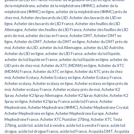
de la méphédrone
,
acheter de la méphédrone (4MMC)
,
acheter de la
méphédrone (4MMC) en ligne
,
acheter de la méphédrone (4MMC) près de
chez moi
,
Acheter des buvards de LSD
,
Acheter des buvards de LSD en
ligne
,
Acheter des buvards de LSD France
,
Acheter des feuilles de LSD
Allemagne
,
Acheter des feuilles de LSD France
,
Acheter des feuilles de LSD
près de moi
,
acheter des taz en France
,
Acheter DMT
,
Acheter DMT en
ligne
,
Acheter du DMT
,
Acheter du DMT en ligne
,
Acheter du DMT près de
moi
,
Acheter du LSD
,
acheter du lsd Allemagne
,
acheter du LSD Autriche
,
Acheter du LSD en ligne
,
acheter du LSD France
,
acheter du lsd liquide
,
acheter du lsd liquide en France
,
acheter du lsd liquide en ligne
,
acheter du
LSD près de chez moi
,
Acheter du XTC (MDMA) en ligne
,
Acheter du XTC
(MDMA) France
,
Acheter du XTC en ligne
,
Acheter du XTC près de chez
moi
,
Acheter Ecstacy
,
Acheter Ecstacy en ligne
,
Acheter Ecstacy France
,
Acheter ecstasy
,
Acheter ecstasy en ligne
,
Acheter ecstasy en ligne près de
moi
,
Acheter ecstasy France
,
Acheter ecstasy près de moi
,
Acheter K2
Spray
,
Acheter K2 Spray Allemagne
,
Acheter K2 Spray Autriche
,
Acheter K2
Spray en ligne
,
Acheter K2 Spray France acide lsd France
,
Acheter
Mephedrone
,
Acheter Mephedrone (4MMC)
,
Acheter Mephedrone Crystal
,
Acheter Mephedrone en ligne
,
Acheter Mephedrone Europe
,
Acheter
Mephedrone France
,
Acheter XTC Punisher 270mg
,
Acheter XTC Tesla
270mg
,
acide lsd
,
acide lsd à vendre
,
acide lsd à vendre France
,
acide lsd
drogue
,
acide lsd drogue France
,
acide lsd France
,
Acquista DMT
,
Acquista