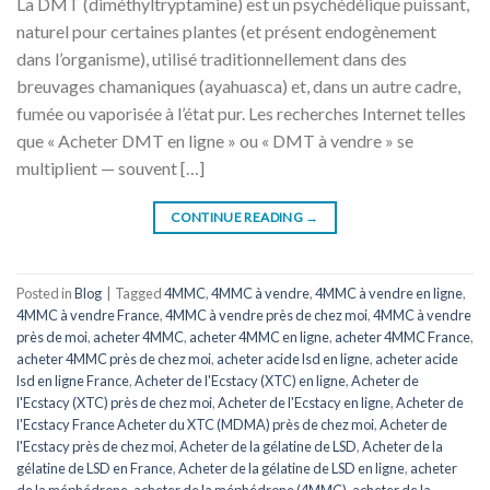
La DMT (diméthyltryptamine) est un psychédélique puissant,
naturel pour certaines plantes (et présent endogènement
dans l’organisme), utilisé traditionnellement dans des
breuvages chamaniques (ayahuasca) et, dans un autre cadre,
fumée ou vaporisée à l’état pur. Les recherches Internet telles
que « Acheter DMT en ligne » ou « DMT à vendre » se
multiplient — souvent […]
CONTINUE READING
→
Posted in
Blog
|
Tagged
4MMC
,
4MMC à vendre
,
4MMC à vendre en ligne
,
4MMC à vendre France
,
4MMC à vendre près de chez moi
,
4MMC à vendre
près de moi
,
acheter 4MMC
,
acheter 4MMC en ligne
,
acheter 4MMC France
,
acheter 4MMC près de chez moi
,
acheter acide lsd en ligne
,
acheter acide
lsd en ligne France
,
Acheter de l'Ecstacy (XTC) en ligne
,
Acheter de
l'Ecstacy (XTC) près de chez moi
,
Acheter de l'Ecstacy en ligne
,
Acheter de
l'Ecstacy France Acheter du XTC (MDMA) près de chez moi
,
Acheter de
l'Ecstacy près de chez moi
,
Acheter de la gélatine de LSD
,
Acheter de la
gélatine de LSD en France
,
Acheter de la gélatine de LSD en ligne
,
acheter
de la méphédrone
,
acheter de la méphédrone (4MMC)
,
acheter de la