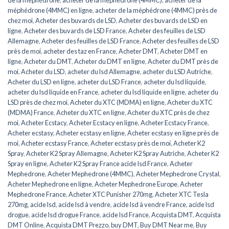
méphédrone (4MMC) en ligne
,
acheter de la méphédrone (4MMC) près de
chez moi
,
Acheter des buvards de LSD
,
Acheter des buvards de LSD en
ligne
,
Acheter des buvards de LSD France
,
Acheter des feuilles de LSD
Allemagne
,
Acheter des feuilles de LSD France
,
Acheter des feuilles de LSD
près de moi
,
acheter des taz en France
,
Acheter DMT
,
Acheter DMT en
ligne
,
Acheter du DMT
,
Acheter du DMT en ligne
,
Acheter du DMT près de
moi
,
Acheter du LSD
,
acheter du lsd Allemagne
,
acheter du LSD Autriche
,
Acheter du LSD en ligne
,
acheter du LSD France
,
acheter du lsd liquide
,
acheter du lsd liquide en France
,
acheter du lsd liquide en ligne
,
acheter du
LSD près de chez moi
,
Acheter du XTC (MDMA) en ligne
,
Acheter du XTC
(MDMA) France
,
Acheter du XTC en ligne
,
Acheter du XTC près de chez
moi
,
Acheter Ecstacy
,
Acheter Ecstacy en ligne
,
Acheter Ecstacy France
,
Acheter ecstasy
,
Acheter ecstasy en ligne
,
Acheter ecstasy en ligne près de
moi
,
Acheter ecstasy France
,
Acheter ecstasy près de moi
,
Acheter K2
Spray
,
Acheter K2 Spray Allemagne
,
Acheter K2 Spray Autriche
,
Acheter K2
Spray en ligne
,
Acheter K2 Spray France acide lsd France
,
Acheter
Mephedrone
,
Acheter Mephedrone (4MMC)
,
Acheter Mephedrone Crystal
,
Acheter Mephedrone en ligne
,
Acheter Mephedrone Europe
,
Acheter
Mephedrone France
,
Acheter XTC Punisher 270mg
,
Acheter XTC Tesla
270mg
,
acide lsd
,
acide lsd à vendre
,
acide lsd à vendre France
,
acide lsd
drogue
,
acide lsd drogue France
,
acide lsd France
,
Acquista DMT
,
Acquista
DMT Online
,
Acquista DMT Prezzo
,
buy DMT
,
Buy DMT Near me
,
Buy