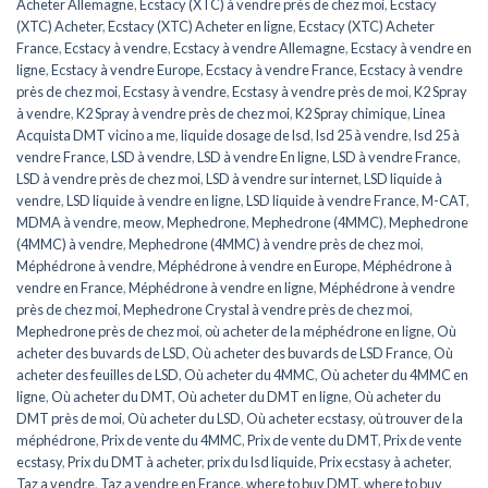
Acheter Allemagne
,
Ecstacy (XTC) à vendre près de chez moi
,
Ecstacy
(XTC) Acheter
,
Ecstacy (XTC) Acheter en ligne
,
Ecstacy (XTC) Acheter
France
,
Ecstacy à vendre
,
Ecstacy à vendre Allemagne
,
Ecstacy à vendre en
ligne
,
Ecstacy à vendre Europe
,
Ecstacy à vendre France
,
Ecstacy à vendre
près de chez moi
,
Ecstasy à vendre
,
Ecstasy à vendre près de moi
,
K2 Spray
à vendre
,
K2 Spray à vendre près de chez moi
,
K2 Spray chimique
,
Linea
Acquista DMT vicino a me
,
liquide dosage de lsd
,
lsd 25 à vendre
,
lsd 25 à
vendre France
,
LSD à vendre
,
LSD à vendre En ligne
,
LSD à vendre France
,
LSD à vendre près de chez moi
,
LSD à vendre sur internet
,
LSD liquide à
vendre
,
LSD liquide à vendre en ligne
,
LSD liquide à vendre France
,
M-CAT
,
MDMA à vendre
,
meow
,
Mephedrone
,
Mephedrone (4MMC)
,
Mephedrone
(4MMC) à vendre
,
Mephedrone (4MMC) à vendre près de chez moi
,
Méphédrone à vendre
,
Méphédrone à vendre en Europe
,
Méphédrone à
vendre en France
,
Méphédrone à vendre en ligne
,
Méphédrone à vendre
près de chez moi
,
Mephedrone Crystal à vendre près de chez moi
,
Mephedrone près de chez moi
,
où acheter de la méphédrone en ligne
,
Où
acheter des buvards de LSD
,
Où acheter des buvards de LSD France
,
Où
acheter des feuilles de LSD
,
Où acheter du 4MMC
,
Où acheter du 4MMC en
ligne
,
Où acheter du DMT
,
Où acheter du DMT en ligne
,
Où acheter du
DMT près de moi
,
Où acheter du LSD
,
Où acheter ecstasy
,
où trouver de la
méphédrone
,
Prix de vente du 4MMC
,
Prix de vente du DMT
,
Prix de vente
ecstasy
,
Prix du DMT à acheter
,
prix du lsd liquide
,
Prix ecstasy à acheter
,
Taz a vendre
,
Taz a vendre en France
,
where to buy DMT
,
where to buy