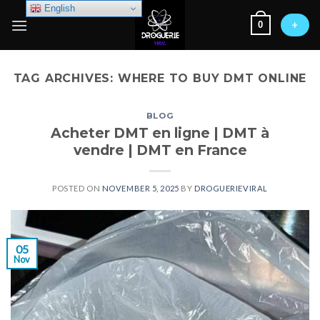
Skip
English
0
to
+
content
TAG ARCHIVES:
WHERE TO BUY DMT ONLINE
BLOG
Acheter DMT en ligne | DMT à
vendre | DMT en France
POSTED ON
NOVEMBER 5, 2025
BY
DROGUERIEVIRAL
05
Nov