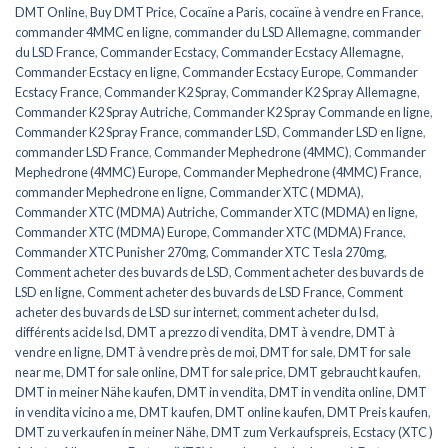
DMT Online
,
Buy DMT Price
,
Cocaïne a Paris
,
cocaïne à vendre en France
,
commander 4MMC en ligne
,
commander du LSD Allemagne
,
commander
du LSD France
,
Commander Ecstacy
,
Commander Ecstacy Allemagne
,
Commander Ecstacy en ligne
,
Commander Ecstacy Europe
,
Commander
Ecstacy France
,
Commander K2 Spray
,
Commander K2 Spray Allemagne
,
Commander K2 Spray Autriche
,
Commander K2 Spray Commande en ligne
,
Commander K2 Spray France
,
commander LSD
,
Commander LSD en ligne
,
commander LSD France
,
Commander Mephedrone (4MMC)
,
Commander
Mephedrone (4MMC) Europe
,
Commander Mephedrone (4MMC) France
,
commander Mephedrone en ligne
,
Commander XTC ( MDMA)
,
Commander XTC (MDMA) Autriche
,
Commander XTC (MDMA) en ligne
,
Commander XTC (MDMA) Europe
,
Commander XTC (MDMA) France
,
Commander XTC Punisher 270mg
,
Commander XTC Tesla 270mg
,
Comment acheter des buvards de LSD
,
Comment acheter des buvards de
LSD en ligne
,
Comment acheter des buvards de LSD France
,
Comment
acheter des buvards de LSD sur internet
,
comment acheter du lsd
,
différents acide lsd
,
DMT a prezzo di vendita
,
DMT à vendre
,
DMT à
vendre en ligne
,
DMT à vendre près de moi
,
DMT for sale
,
DMT for sale
near me
,
DMT for sale online
,
DMT for sale price
,
DMT gebraucht kaufen
,
DMT in meiner Nähe kaufen
,
DMT in vendita
,
DMT in vendita online
,
DMT
in vendita vicino a me
,
DMT kaufen
,
DMT online kaufen
,
DMT Preis kaufen
,
DMT zu verkaufen in meiner Nähe
,
DMT zum Verkaufspreis
,
Ecstacy (XTC )