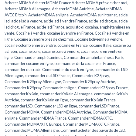
Acheter MDMA Acheter MDMA France Acheter MDMA près de chez moi
,
Acheter MDMA Allemagne
,
Acheter MDMA Autriche
,
Acheter MDMA
AVEC Bitcoin
,
Acheter MDMA en ligne
,
Acheter MDMA sur internet
,
acide
lsd
,
acide lsd à vendre
,
acide lsd à vendre France
,
acide lsd drogue
,
acide
lsd drogue France
,
acide lsd France
,
acquisto di cocaina
,
amphétamines en
vente
,
Cocaïne à vendre
,
cocaïne à vendre en France
,
Cocaïne à vendre en
ligne
,
Cocaïne à vendre près de chez moi
,
Cocaïne bolivienne à vendre
,
cocaïne colombienne à vendre
,
cocaïne en France
,
cocaïne Italie
,
cocaïne ou
acheter
,
cocaïne pure
,
cocaïne pure à vendre
,
cocaïne pure en vente en
ligne
,
Commander amphétamines
,
Commander amphétamines a Paris
,
commander cocaïne en ligne
,
commander de la cocaïne en France
,
commander du crack
,
Commander du crack en ligne
,
commander du LSD
Allemagne
,
commander du LSD France
,
Commander K2 Spray
,
Commander K2 Spray Allemagne
,
Commander K2 Spray Autriche
,
Commander K2 Spray Commande en ligne
,
Commander K2 Spray France
,
commander KoKain
,
commander KoKain Allemagne
,
commander KoKain
Autriche
,
commander KoKain en ligne
,
commander KoKain France
,
commander LSD
,
Commander LSD en ligne
,
commander LSD France
,
Commander MDMA
,
Commander MDMA Autriche
,
Commander MDMA
en ligne
,
Commander MDMA France
,
Commander MDMA/XTC
,
Commander MDMA/XTC Europe
,
Commander MDMA/XTC France
,
Commandez MDMA Allemagne
,
Comment acheter des buvards de LSD
,