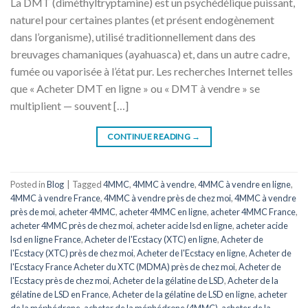
La DMT (diméthyltryptamine) est un psychédélique puissant,
naturel pour certaines plantes (et présent endogènement
dans l’organisme), utilisé traditionnellement dans des
breuvages chamaniques (ayahuasca) et, dans un autre cadre,
fumée ou vaporisée à l’état pur. Les recherches Internet telles
que « Acheter DMT en ligne » ou « DMT à vendre » se
multiplient — souvent […]
CONTINUE READING
→
Posted in
Blog
|
Tagged
4MMC
,
4MMC à vendre
,
4MMC à vendre en ligne
,
4MMC à vendre France
,
4MMC à vendre près de chez moi
,
4MMC à vendre
près de moi
,
acheter 4MMC
,
acheter 4MMC en ligne
,
acheter 4MMC France
,
acheter 4MMC près de chez moi
,
acheter acide lsd en ligne
,
acheter acide
lsd en ligne France
,
Acheter de l'Ecstacy (XTC) en ligne
,
Acheter de
l'Ecstacy (XTC) près de chez moi
,
Acheter de l'Ecstacy en ligne
,
Acheter de
l'Ecstacy France Acheter du XTC (MDMA) près de chez moi
,
Acheter de
l'Ecstacy près de chez moi
,
Acheter de la gélatine de LSD
,
Acheter de la
gélatine de LSD en France
,
Acheter de la gélatine de LSD en ligne
,
acheter
de la méphédrone
,
acheter de la méphédrone (4MMC)
,
acheter de la