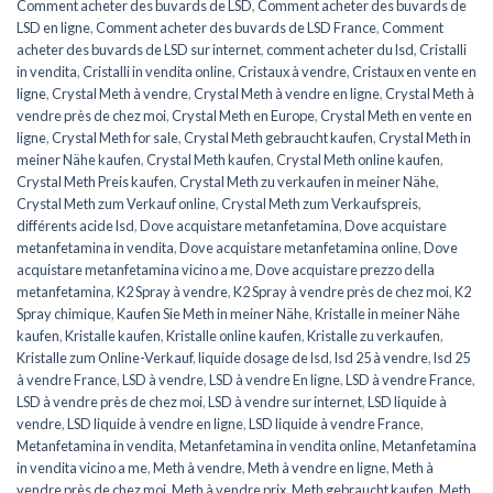
Comment acheter des buvards de LSD
,
Comment acheter des buvards de
LSD en ligne
,
Comment acheter des buvards de LSD France
,
Comment
acheter des buvards de LSD sur internet
,
comment acheter du lsd
,
Cristalli
in vendita
,
Cristalli in vendita online
,
Cristaux à vendre
,
Cristaux en vente en
ligne
,
Crystal Meth à vendre
,
Crystal Meth à vendre en ligne
,
Crystal Meth à
vendre près de chez moi
,
Crystal Meth en Europe
,
Crystal Meth en vente en
ligne
,
Crystal Meth for sale
,
Crystal Meth gebraucht kaufen
,
Crystal Meth in
meiner Nähe kaufen
,
Crystal Meth kaufen
,
Crystal Meth online kaufen
,
Crystal Meth Preis kaufen
,
Crystal Meth zu verkaufen in meiner Nähe
,
Crystal Meth zum Verkauf online
,
Crystal Meth zum Verkaufspreis
,
différents acide lsd
,
Dove acquistare metanfetamina
,
Dove acquistare
metanfetamina in vendita
,
Dove acquistare metanfetamina online
,
Dove
acquistare metanfetamina vicino a me
,
Dove acquistare prezzo della
metanfetamina
,
K2 Spray à vendre
,
K2 Spray à vendre près de chez moi
,
K2
Spray chimique
,
Kaufen Sie Meth in meiner Nähe
,
Kristalle in meiner Nähe
kaufen
,
Kristalle kaufen
,
Kristalle online kaufen
,
Kristalle zu verkaufen
,
Kristalle zum Online-Verkauf
,
liquide dosage de lsd
,
lsd 25 à vendre
,
lsd 25
à vendre France
,
LSD à vendre
,
LSD à vendre En ligne
,
LSD à vendre France
,
LSD à vendre près de chez moi
,
LSD à vendre sur internet
,
LSD liquide à
vendre
,
LSD liquide à vendre en ligne
,
LSD liquide à vendre France
,
Metanfetamina in vendita
,
Metanfetamina in vendita online
,
Metanfetamina
in vendita vicino a me
,
Meth à vendre
,
Meth à vendre en ligne
,
Meth à
vendre près de chez moi
,
Meth à vendre prix
,
Meth gebraucht kaufen
,
Meth