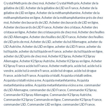
Crystal Meth près de chez moi
,
Acheter Crystal Meth prix
,
Acheter de la
gélatine de LSD
,
Acheter de la gélatine de LSD en France
,
Acheter de la
gélatine de LSD en ligne
,
Acheter de la méthamphétamine
,
Acheter de la
méthamphétamine en ligne
,
Acheter de la méthamphétamine près de chez
moi
,
Acheter des buvards de LSD
,
Acheter des buvards de LSD en ligne
,
Acheter des buvards de LSD France
,
Acheter des cristaux
,
Acheter des
cristaux en ligne
,
Acheter des cristaux près de chez moi
,
Acheter des feuilles
de LSD Allemagne
,
Acheter des feuilles de LSD France
,
Acheter des feuilles
de LSD près de moi
,
Acheter du LSD
,
acheter du lsd Allemagne
,
acheter du
LSD Autriche
,
Acheter du LSD en ligne
,
acheter du LSD France
,
acheter du
lsd liquide
,
acheter du lsd liquide en France
,
acheter du lsd liquide en ligne
,
acheter du LSD près de chez moi
,
Acheter K2 Spray
,
Acheter K2 Spray
Allemagne
,
Acheter K2 Spray Autriche
,
Acheter K2 Spray en ligne
,
Acheter
K2 Spray France acide lsd France
,
Acheter meth prix
,
acide lsd
,
acide lsd à
vendre
,
acide lsd à vendre France
,
acide lsd drogue
,
acide lsd drogue
France
,
acide lsd France
,
Acquista cristalli
,
Acquista cristalli online
,
Acquista cristalli vicino a me
,
Acquista metanfetamina
,
Acquista
metanfetamina online
,
Acquista metanfetamina vicino a me
,
commander
du LSD Allemagne
,
commander du LSD France
,
Commander K2 Spray
,
Commander K2 Spray Allemagne
,
Commander K2 Spray Autriche
,
Commander K2 Spray Commande en ligne
,
Commander K2 Spray France
,
commander LSD
,
Commander LSD en ligne
,
commander LSD France
,