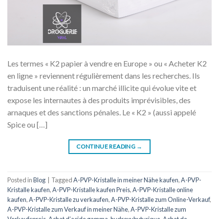
Les termes « K2 papier à vendre en Europe » ou « Acheter K2
en ligne » reviennent régulièrement dans les recherches. Ils
traduisent une réalité : un marché illicite qui évolue vite et
expose les internautes à des produits imprévisibles, des
arnaques et des sanctions pénales. Le « K2 » (aussi appelé
Spice ou […]
CONTINUE READING
→
Posted in
Blog
|
Tagged
A-PVP-Kristalle in meiner Nähe kaufen
,
A-PVP-
Kristalle kaufen
,
A-PVP-Kristalle kaufen Preis
,
A-PVP-Kristalle online
kaufen
,
A-PVP-Kristalle zu verkaufen
,
A-PVP-Kristalle zum Online-Verkauf
,
A-PVP-Kristalle zum Verkauf in meiner Nähe
,
A-PVP-Kristalle zum
Verkaufspreis
,
Achat d’acide gamma-hydroxybutyrique
,
Achat de