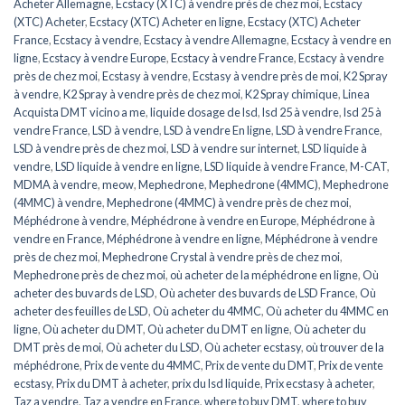
Acheter Allemagne
,
Ecstacy (XTC) à vendre près de chez moi
,
Ecstacy
(XTC) Acheter
,
Ecstacy (XTC) Acheter en ligne
,
Ecstacy (XTC) Acheter
France
,
Ecstacy à vendre
,
Ecstacy à vendre Allemagne
,
Ecstacy à vendre en
ligne
,
Ecstacy à vendre Europe
,
Ecstacy à vendre France
,
Ecstacy à vendre
près de chez moi
,
Ecstasy à vendre
,
Ecstasy à vendre près de moi
,
K2 Spray
à vendre
,
K2 Spray à vendre près de chez moi
,
K2 Spray chimique
,
Linea
Acquista DMT vicino a me
,
liquide dosage de lsd
,
lsd 25 à vendre
,
lsd 25 à
vendre France
,
LSD à vendre
,
LSD à vendre En ligne
,
LSD à vendre France
,
LSD à vendre près de chez moi
,
LSD à vendre sur internet
,
LSD liquide à
vendre
,
LSD liquide à vendre en ligne
,
LSD liquide à vendre France
,
M-CAT
,
MDMA à vendre
,
meow
,
Mephedrone
,
Mephedrone (4MMC)
,
Mephedrone
(4MMC) à vendre
,
Mephedrone (4MMC) à vendre près de chez moi
,
Méphédrone à vendre
,
Méphédrone à vendre en Europe
,
Méphédrone à
vendre en France
,
Méphédrone à vendre en ligne
,
Méphédrone à vendre
près de chez moi
,
Mephedrone Crystal à vendre près de chez moi
,
Mephedrone près de chez moi
,
où acheter de la méphédrone en ligne
,
Où
acheter des buvards de LSD
,
Où acheter des buvards de LSD France
,
Où
acheter des feuilles de LSD
,
Où acheter du 4MMC
,
Où acheter du 4MMC en
ligne
,
Où acheter du DMT
,
Où acheter du DMT en ligne
,
Où acheter du
DMT près de moi
,
Où acheter du LSD
,
Où acheter ecstasy
,
où trouver de la
méphédrone
,
Prix de vente du 4MMC
,
Prix de vente du DMT
,
Prix de vente
ecstasy
,
Prix du DMT à acheter
,
prix du lsd liquide
,
Prix ecstasy à acheter
,
Taz a vendre
,
Taz a vendre en France
,
where to buy DMT
,
where to buy