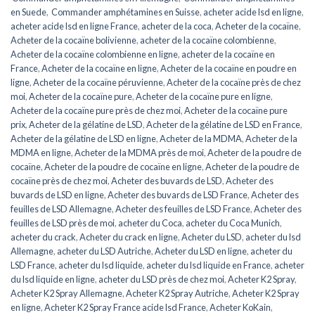
en Suede
,
Commander amphétamines en Suisse
,
acheter acide lsd en ligne
,
acheter acide lsd en ligne France
,
acheter de la coca
,
Acheter de la cocaïne
,
Acheter de la cocaïne bolivienne
,
acheter de la cocaïne colombienne
,
Acheter de la cocaïne colombienne en ligne
,
acheter de la cocaïne en
France
,
Acheter de la cocaïne en ligne
,
Acheter de la cocaïne en poudre en
ligne
,
Acheter de la cocaïne péruvienne
,
Acheter de la cocaïne près de chez
moi
,
Acheter de la cocaïne pure
,
Acheter de la cocaïne pure en ligne
,
Acheter de la cocaïne pure près de chez moi
,
Acheter de la cocaïne pure
prix
,
Acheter de la gélatine de LSD
,
Acheter de la gélatine de LSD en France
,
Acheter de la gélatine de LSD en ligne
,
Acheter de la MDMA
,
Acheter de la
MDMA en ligne
,
Acheter de la MDMA près de moi
,
Acheter de la poudre de
cocaïne
,
Acheter de la poudre de cocaïne en ligne
,
Acheter de la poudre de
cocaïne près de chez moi
,
Acheter des buvards de LSD
,
Acheter des
buvards de LSD en ligne
,
Acheter des buvards de LSD France
,
Acheter des
feuilles de LSD Allemagne
,
Acheter des feuilles de LSD France
,
Acheter des
feuilles de LSD près de moi
,
acheter du Coca
,
acheter du Coca Munich
,
acheter du crack
,
Acheter du crack en ligne
,
Acheter du LSD
,
acheter du lsd
Allemagne
,
acheter du LSD Autriche
,
Acheter du LSD en ligne
,
acheter du
LSD France
,
acheter du lsd liquide
,
acheter du lsd liquide en France
,
acheter
du lsd liquide en ligne
,
acheter du LSD près de chez moi
,
Acheter K2 Spray
,
Acheter K2 Spray Allemagne
,
Acheter K2 Spray Autriche
,
Acheter K2 Spray
en ligne
,
Acheter K2 Spray France acide lsd France
,
Acheter KoKain
,