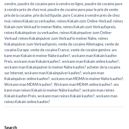
vendre
,
poudre de cocaïne pure à vendre en ligne
,
poudre de cocaïne pure
à vendre près de chez moi
,
poudre de cocaïne pure pour le prix de vente
,
prix de la cocaïne
,
prix du lsd liquide
,
pure Cocaïne à vendre près de chez
moi
,
reines Kokain zu verkaufen
,
reines Kokain zum Online-Verkauf
,
reines
Kokain zum Verkauf in meiner Nähe
,
reines Kokain zum Verkaufspreis
,
reines Kokainpulver zu verkaufen
,
reines Kokainpulver zum Online-
Verkauf
,
reines Kokainpulver zum Verkauf in meiner Nähe
,
reines
Kokainpulver zum Verkaufspreis
,
vente de cocaïne Allemagne
,
vente de
cocaïne Europe
,
vente de cocaïne France
,
vente de cocaïne genève
,
wo
kann man Kokain in meiner Nähe kaufen?
,
wo kann man Kokain kaufen
Preis
,
wo kann man Kokain kaufen?
,
wo kann man Kokain online kaufen?
,
wo kann man Kokainpulver in meiner Nähe kaufen? acheter de la cocaïne
sur Internet
,
wo kann man Kokainpulver kaufen?
,
wo kann man
Kokainpulver online kaufen?
,
wo kann man MDMA in meiner Nähe kaufen?
,
Wo kann man MDMA kaufen?
,
Wo kann man MDMA online kaufen?
,
wo
kann man reines Kokain in meiner Nähe kaufen?
,
wo kann man reines
Kokain kaufen Preis
,
wo kann man reines Kokain kaufen?
,
wo kann man
reines Kokain online kaufen?
Search