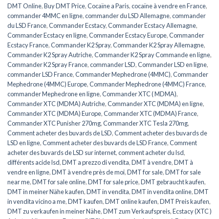
DMT Online
,
Buy DMT Price
,
Cocaïne a Paris
,
cocaïne à vendre en France
,
commander 4MMC en ligne
,
commander du LSD Allemagne
,
commander
du LSD France
,
Commander Ecstacy
,
Commander Ecstacy Allemagne
,
Commander Ecstacy en ligne
,
Commander Ecstacy Europe
,
Commander
Ecstacy France
,
Commander K2 Spray
,
Commander K2 Spray Allemagne
,
Commander K2 Spray Autriche
,
Commander K2 Spray Commande en ligne
,
Commander K2 Spray France
,
commander LSD
,
Commander LSD en ligne
,
commander LSD France
,
Commander Mephedrone (4MMC)
,
Commander
Mephedrone (4MMC) Europe
,
Commander Mephedrone (4MMC) France
,
commander Mephedrone en ligne
,
Commander XTC ( MDMA)
,
Commander XTC (MDMA) Autriche
,
Commander XTC (MDMA) en ligne
,
Commander XTC (MDMA) Europe
,
Commander XTC (MDMA) France
,
Commander XTC Punisher 270mg
,
Commander XTC Tesla 270mg
,
Comment acheter des buvards de LSD
,
Comment acheter des buvards de
LSD en ligne
,
Comment acheter des buvards de LSD France
,
Comment
acheter des buvards de LSD sur internet
,
comment acheter du lsd
,
différents acide lsd
,
DMT a prezzo di vendita
,
DMT à vendre
,
DMT à
vendre en ligne
,
DMT à vendre près de moi
,
DMT for sale
,
DMT for sale
near me
,
DMT for sale online
,
DMT for sale price
,
DMT gebraucht kaufen
,
DMT in meiner Nähe kaufen
,
DMT in vendita
,
DMT in vendita online
,
DMT
in vendita vicino a me
,
DMT kaufen
,
DMT online kaufen
,
DMT Preis kaufen
,
DMT zu verkaufen in meiner Nähe
,
DMT zum Verkaufspreis
,
Ecstacy (XTC )