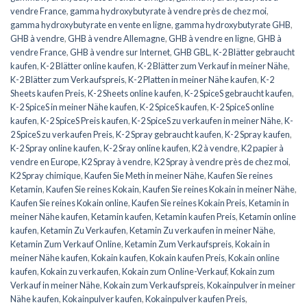
vendre France
,
gamma hydroxybutyrate à vendre près de chez moi
,
gamma hydroxybutyrate en vente en ligne
,
gamma hydroxybutyrate GHB
,
GHB à vendre
,
GHB à vendre Allemagne
,
GHB à vendre en ligne
,
GHB à
vendre France
,
GHB à vendre sur Internet
,
GHB GBL
,
K-2 Blätter gebraucht
kaufen
,
K-2 Blätter online kaufen
,
K-2 Blätter zum Verkauf in meiner Nähe
,
K-2 Blätter zum Verkaufspreis
,
K-2 Platten in meiner Nähe kaufen
,
K-2
Sheets kaufen Preis
,
K-2 Sheets online kaufen
,
K-2 SpiceS gebraucht kaufen
,
K-2 SpiceS in meiner Nähe kaufen
,
K-2 SpiceS kaufen
,
K-2 SpiceS online
kaufen
,
K-2 SpiceS Preis kaufen
,
K-2 SpiceS zu verkaufen in meiner Nähe
,
K-
2 SpiceS zu verkaufen Preis
,
K-2 Spray gebraucht kaufen
,
K-2 Spray kaufen
,
K-2 Spray online kaufen
,
K-2 Sray online kaufen
,
K2 à vendre
,
K2 papier à
vendre en Europe
,
K2 Spray à vendre
,
K2 Spray à vendre près de chez moi
,
K2 Spray chimique
,
Kaufen Sie Meth in meiner Nähe
,
Kaufen Sie reines
Ketamin
,
Kaufen Sie reines Kokain
,
Kaufen Sie reines Kokain in meiner Nähe
,
Kaufen Sie reines Kokain online
,
Kaufen Sie reines Kokain Preis
,
Ketamin in
meiner Nähe kaufen
,
Ketamin kaufen
,
Ketamin kaufen Preis
,
Ketamin online
kaufen
,
Ketamin Zu Verkaufen
,
Ketamin Zu verkaufen in meiner Nähe
,
Ketamin Zum Verkauf Online
,
Ketamin Zum Verkaufspreis
,
Kokain in
meiner Nähe kaufen
,
Kokain kaufen
,
Kokain kaufen Preis
,
Kokain online
kaufen
,
Kokain zu verkaufen
,
Kokain zum Online-Verkauf
,
Kokain zum
Verkauf in meiner Nähe
,
Kokain zum Verkaufspreis
,
Kokainpulver in meiner
Nähe kaufen
,
Kokainpulver kaufen
,
Kokainpulver kaufen Preis
,