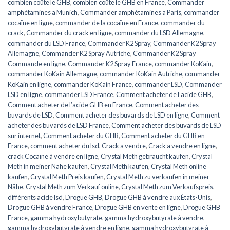
combien coûte le GHB
,
combien coûte le GHB en France
,
Commander
amphétamines a Munich
,
Commander amphétamines a Paris
,
commander
cocaïne en ligne
,
commander de la cocaïne en France
,
commander du
crack
,
Commander du crack en ligne
,
commander du LSD Allemagne
,
commander du LSD France
,
Commander K2 Spray
,
Commander K2 Spray
Allemagne
,
Commander K2 Spray Autriche
,
Commander K2 Spray
Commande en ligne
,
Commander K2 Spray France
,
commander KoKain
,
commander KoKain Allemagne
,
commander KoKain Autriche
,
commander
KoKain en ligne
,
commander KoKain France
,
commander LSD
,
Commander
LSD en ligne
,
commander LSD France
,
Comment acheter de l’acide GHB
,
Comment acheter de l’acide GHB en France
,
Comment acheter des
buvards de LSD
,
Comment acheter des buvards de LSD en ligne
,
Comment
acheter des buvards de LSD France
,
Comment acheter des buvards de LSD
sur internet
,
Comment acheter du GHB
,
Comment acheter du GHB en
France
,
comment acheter du lsd
,
Crack a vendre
,
Crack a vendre en ligne
,
crack Cocaïne à vendre en ligne
,
Crystal Meth gebraucht kaufen
,
Crystal
Meth in meiner Nähe kaufen
,
Crystal Meth kaufen
,
Crystal Meth online
kaufen
,
Crystal Meth Preis kaufen
,
Crystal Meth zu verkaufen in meiner
Nähe
,
Crystal Meth zum Verkauf online
,
Crystal Meth zum Verkaufspreis
,
différents acide lsd
,
Drogue GHB
,
Drogue GHB à vendre aux États-Unis
,
Drogue GHB à vendre France
,
Drogue GHB en vente en ligne
,
Drogue GHB
France
,
gamma hydroxybutyrate
,
gamma hydroxybutyrate à vendre
,
gamma hydroxybutyrate à vendre en ligne
,
gamma hydroxybutyrate à