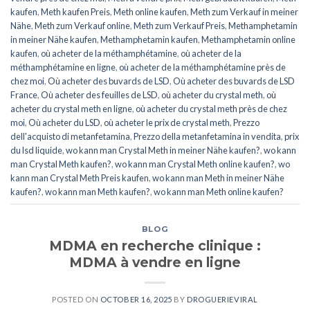
kaufen
,
Meth kaufen Preis
,
Meth online kaufen
,
Meth zum Verkauf in meiner
Nähe
,
Meth zum Verkauf online
,
Meth zum Verkauf Preis
,
Methamphetamin
in meiner Nähe kaufen
,
Methamphetamin kaufen
,
Methamphetamin online
kaufen
,
où acheter de la méthamphétamine
,
où acheter de la
méthamphétamine en ligne
,
où acheter de la méthamphétamine près de
chez moi
,
Où acheter des buvards de LSD
,
Où acheter des buvards de LSD
France
,
Où acheter des feuilles de LSD
,
où acheter du crystal meth
,
où
acheter du crystal meth en ligne
,
où acheter du crystal meth près de chez
moi
,
Où acheter du LSD
,
où acheter le prix de crystal meth
,
Prezzo
dell'acquisto di metanfetamina
,
Prezzo della metanfetamina in vendita
,
prix
du lsd liquide
,
wo kann man Crystal Meth in meiner Nähe kaufen?
,
wo kann
man Crystal Meth kaufen?
,
wo kann man Crystal Meth online kaufen?
,
wo
kann man Crystal Meth Preis kaufen
,
wo kann man Meth in meiner Nähe
kaufen?
,
wo kann man Meth kaufen?
,
wo kann man Meth online kaufen?
BLOG
MDMA en recherche clinique :
MDMA à vendre en ligne
POSTED ON
OCTOBER 16, 2025
BY
DROGUERIEVIRAL