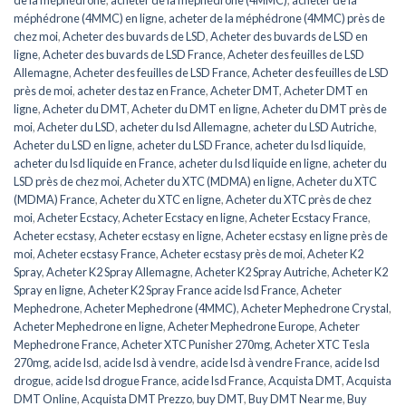
méphédrone (4MMC) en ligne
,
acheter de la méphédrone (4MMC) près de
chez moi
,
Acheter des buvards de LSD
,
Acheter des buvards de LSD en
ligne
,
Acheter des buvards de LSD France
,
Acheter des feuilles de LSD
Allemagne
,
Acheter des feuilles de LSD France
,
Acheter des feuilles de LSD
près de moi
,
acheter des taz en France
,
Acheter DMT
,
Acheter DMT en
ligne
,
Acheter du DMT
,
Acheter du DMT en ligne
,
Acheter du DMT près de
moi
,
Acheter du LSD
,
acheter du lsd Allemagne
,
acheter du LSD Autriche
,
Acheter du LSD en ligne
,
acheter du LSD France
,
acheter du lsd liquide
,
acheter du lsd liquide en France
,
acheter du lsd liquide en ligne
,
acheter du
LSD près de chez moi
,
Acheter du XTC (MDMA) en ligne
,
Acheter du XTC
(MDMA) France
,
Acheter du XTC en ligne
,
Acheter du XTC près de chez
moi
,
Acheter Ecstacy
,
Acheter Ecstacy en ligne
,
Acheter Ecstacy France
,
Acheter ecstasy
,
Acheter ecstasy en ligne
,
Acheter ecstasy en ligne près de
moi
,
Acheter ecstasy France
,
Acheter ecstasy près de moi
,
Acheter K2
Spray
,
Acheter K2 Spray Allemagne
,
Acheter K2 Spray Autriche
,
Acheter K2
Spray en ligne
,
Acheter K2 Spray France acide lsd France
,
Acheter
Mephedrone
,
Acheter Mephedrone (4MMC)
,
Acheter Mephedrone Crystal
,
Acheter Mephedrone en ligne
,
Acheter Mephedrone Europe
,
Acheter
Mephedrone France
,
Acheter XTC Punisher 270mg
,
Acheter XTC Tesla
270mg
,
acide lsd
,
acide lsd à vendre
,
acide lsd à vendre France
,
acide lsd
drogue
,
acide lsd drogue France
,
acide lsd France
,
Acquista DMT
,
Acquista
DMT Online
,
Acquista DMT Prezzo
,
buy DMT
,
Buy DMT Near me
,
Buy