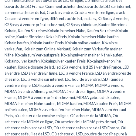
Comment acheter des buvards de LSD en ligne
,
Comment acheter des
buvards de LSD France
,
Comment acheter des buvards de LSD sur internet
,
comment acheter du lsd
,
Crack a vendre
,
Crack a vendre en ligne
,
crack
Cocaïne à vendre en ligne
,
différents acide lsd
,
ecstasy
,
K2 Spray à vendre
,
K2 Spray à vendre près de chez moi
,
K2 Spray chimique
,
Kaufen Sie reines
Kokain
,
Kaufen Sie reines Kokain in meiner Nähe
,
Kaufen Sie reines Kokain
online
,
Kaufen Sie reines Kokain Preis
,
Kokain in meiner Nähe kaufen
,
Kokain kaufen
,
Kokain kaufen Preis
,
Kokain online kaufen
,
Kokain zu
verkaufen
,
Kokain zum Online-Verkauf
,
Kokain zum Verkauf in meiner
Nähe
,
Kokain zum Verkaufspreis
,
Kokainpulver in meiner Nähe kaufen
,
Kokainpulver kaufen
,
Kokainpulver kaufen Preis
,
Kokainpulver online
kaufen
,
liquide dosage de lsd
,
lsd 25 à vendre
,
lsd 25 à vendre France
,
LSD
à vendre
,
LSD à vendre En ligne
,
LSD à vendre France
,
LSD à vendre près de
chez moi
,
LSD à vendre sur internet
,
LSD liquide à vendre
,
LSD liquide à
vendre en ligne
,
LSD liquide à vendre France
,
MDMA
,
MDMA à vendre
,
MDMA à vendre Allemagne
,
MDMA à vendre en ligne
,
MDMA à vendre
France
,
MDMA à vendre près de chez moi
,
MDMA gebraucht kaufen
,
MDMA in meiner Nähe kaufen
,
MDMA kaufen
,
MDMA kaufen Preis
,
MDMA
online kaufen
,
MDMA zu verkaufen in meiner Nähe
,
MDMA zum Verkauf
Preis
,
où acheter de la cocaïne en ligne
,
Où acheter de la MDMA
,
Où
acheter de la MDMA en ligne
,
Où acheter de la MDMA près de moi
,
Où
acheter des buvards de LSD
,
Où acheter des buvards de LSD France
,
Où
acheter des feuilles de LSD
,
Où acheter du LSD
,
poudre de cocaïne pure à