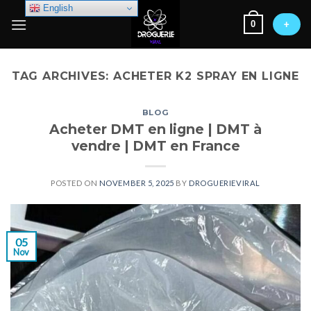
Skip
English
0
to
+
content
TAG ARCHIVES:
ACHETER K2 SPRAY EN LIGNE
BLOG
Acheter DMT en ligne | DMT à
vendre | DMT en France
POSTED ON
NOVEMBER 5, 2025
BY
DROGUERIEVIRAL
05
Nov