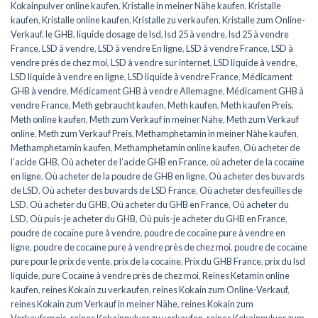
Kokainpulver online kaufen
,
Kristalle in meiner Nähe kaufen
,
Kristalle
kaufen
,
Kristalle online kaufen
,
Kristalle zu verkaufen
,
Kristalle zum Online-
Verkauf
,
le GHB
,
liquide dosage de lsd
,
lsd 25 à vendre
,
lsd 25 à vendre
France
,
LSD à vendre
,
LSD à vendre En ligne
,
LSD à vendre France
,
LSD à
vendre près de chez moi
,
LSD à vendre sur internet
,
LSD liquide à vendre
,
LSD liquide à vendre en ligne
,
LSD liquide à vendre France
,
Médicament
GHB à vendre
,
Médicament GHB à vendre Allemagne
,
Médicament GHB à
vendre France
,
Meth gebraucht kaufen
,
Meth kaufen
,
Meth kaufen Preis
,
Meth online kaufen
,
Meth zum Verkauf in meiner Nähe
,
Meth zum Verkauf
online
,
Meth zum Verkauf Preis
,
Methamphetamin in meiner Nähe kaufen
,
Methamphetamin kaufen
,
Methamphetamin online kaufen
,
Où acheter de
l’acide GHB
,
Où acheter de l’acide GHB en France
,
où acheter de la cocaïne
en ligne
,
Où acheter de la poudre de GHB en ligne
,
Où acheter des buvards
de LSD
,
Où acheter des buvards de LSD France
,
Où acheter des feuilles de
LSD
,
Où acheter du GHB
,
Où acheter du GHB en France
,
Où acheter du
LSD
,
Où puis-je acheter du GHB
,
Où puis-je acheter du GHB en France
,
poudre de cocaïne pure à vendre
,
poudre de cocaïne pure à vendre en
ligne
,
poudre de cocaïne pure à vendre près de chez moi
,
poudre de cocaïne
pure pour le prix de vente
,
prix de la cocaïne
,
Prix du GHB France
,
prix du lsd
liquide
,
pure Cocaïne à vendre près de chez moi
,
Reines Ketamin online
kaufen
,
reines Kokain zu verkaufen
,
reines Kokain zum Online-Verkauf
,
reines Kokain zum Verkauf in meiner Nähe
,
reines Kokain zum
Verkaufspreis
,
reines Kokainpulver zu verkaufen
,
reines Kokainpulver zum