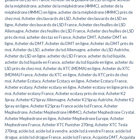
de la méphédrone
,
acheter de la méphédrone (4MMC)
,
acheter de la
méphédrone (4MMC) en ligne
,
acheter de la méphédrone (4MMC) près de
chez moi
,
Acheter des buvards de LSD
,
Acheter des buvards de LSD en
ligne
,
Acheter des buvards de LSD France
,
Acheter des feuilles de LSD
Allemagne
,
Acheter des feuilles de LSD France
,
Acheter des feuilles de LSD
près de moi
,
acheter des taz en France
,
Acheter DMT
,
Acheter DMT en
ligne
,
Acheter du DMT
,
Acheter du DMT en ligne
,
Acheter du DMT près de
moi
,
Acheter du LSD
,
acheter du lsd Allemagne
,
acheter du LSD Autriche
,
Acheter du LSD en ligne
,
acheter du LSD France
,
acheter du lsd liquide
,
acheter du lsd liquide en France
,
acheter du lsd liquide en ligne
,
acheter du
LSD près de chez moi
,
Acheter du XTC (MDMA) en ligne
,
Acheter du XTC
(MDMA) France
,
Acheter du XTC en ligne
,
Acheter du XTC près de chez
moi
,
Acheter Ecstacy
,
Acheter Ecstacy en ligne
,
Acheter Ecstacy France
,
Acheter ecstasy
,
Acheter ecstasy en ligne
,
Acheter ecstasy en ligne près de
moi
,
Acheter ecstasy France
,
Acheter ecstasy près de moi
,
Acheter K2
Spray
,
Acheter K2 Spray Allemagne
,
Acheter K2 Spray Autriche
,
Acheter K2
Spray en ligne
,
Acheter K2 Spray France acide lsd France
,
Acheter
Mephedrone
,
Acheter Mephedrone (4MMC)
,
Acheter Mephedrone Crystal
,
Acheter Mephedrone en ligne
,
Acheter Mephedrone Europe
,
Acheter
Mephedrone France
,
Acheter XTC Punisher 270mg
,
Acheter XTC Tesla
270mg
,
acide lsd
,
acide lsd à vendre
,
acide lsd à vendre France
,
acide lsd
drogue
,
acide lsd drogue France
,
acide lsd France
,
Acquista DMT
,
Acquista