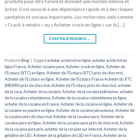
produite pour être fumée et donnant une montée intense et
brève. Il est associé à une dépendance rapide et à des risques
sanitaires et sociaux importants. Les recherches web comme
« Crack à vendre » ou « Acheter crack en ligne » sur le […]
CONTINUE READING
→
Posted in
Blog
|
Tagged
acheter acide lsd en ligne
,
acheter acide lsd en
ligne France
,
Acheter cocaïne pure
,
Acheter crack en ligne
,
Acheter de
l'Ecstacy (XTC) en ligne
,
Acheter de l'Ecstacy (XTC) près de chez moi
,
Acheter de l'Ecstacy en ligne
,
Acheter de l'Ecstacy France Acheter du XTC
(MDMA) près de chez moi
,
Acheter de l'Ecstacy près de chez moi
,
acheter
de la coca
,
Acheter de la cocaïne
,
Acheter de la cocaïne bolivienne
,
acheter
de la cocaïne colombienne
,
Acheter de la cocaïne colombienne en ligne
,
acheter de la cocaïne en France
,
Acheter de la cocaïne en ligne
,
Acheter de
la cocaïne en poudre en ligne
,
Acheter de la cocaïne péruvienne
,
Acheter de
la cocaïne près de chez moi
,
Acheter de la cocaïne pure
,
Acheter de la
cocaïne pure en ligne
,
Acheter de la cocaïne pure près de chez moi
,
Acheter
de la cocaïne pure prix
,
acheter de la cocaïne sur Internet
,
Acheter de la
gélatine de LSD
,
Acheter de la gélatine de LSD en France
,
Acheter de la