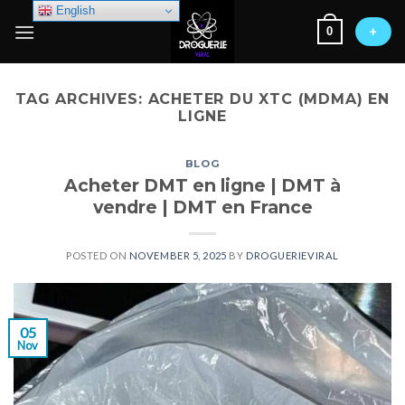
Skip
English
0
to
+
content
TAG ARCHIVES:
ACHETER DU XTC (MDMA) EN
LIGNE
BLOG
Acheter DMT en ligne | DMT à
vendre | DMT en France
POSTED ON
NOVEMBER 5, 2025
BY
DROGUERIEVIRAL
05
Nov