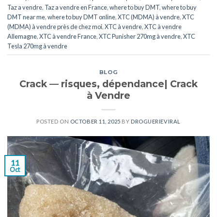
Taz a vendre
,
Taz a vendre en France
,
where to buy DMT
,
where to buy
DMT near me
,
where to buy DMT online
,
XTC (MDMA) à vendre
,
XTC
(MDMA) à vendre près de chez moi
,
XTC ​​​​​​​​​​​​​à vendre
,
XTC ​​​​​​​​​​​​​à vendre
Allemagne
,
XTC ​​​​​​​​​​​​​à vendre France
,
XTC Punisher 270mg à vendre
,
XTC
Tesla 270mg à vendre
BLOG
Crack — risques, dépendance| Crack
à Vendre
POSTED ON
OCTOBER 11, 2025
BY
DROGUERIEVIRAL
11
Oct