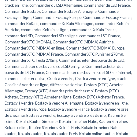
crack en ligne
,
commander du LSD Allemagne
,
commander du LSD France
,
Commander Ecstacy
,
Commander Ecstacy Allemagne
,
Commander
Ecstacy en ligne
,
Commander Ecstacy Europe
,
Commander Ecstacy France
,
commander KoKain
,
commander KoKain Allemagne
,
commander KoKain
Autriche
,
commander KoKain en ligne
,
commander KoKain France
,
commander LSD
,
Commander LSD en ligne
,
commander LSD France
,
Commander XTC ( MDMA)
,
Commander XTC (MDMA) Autriche
,
Commander XTC (MDMA) en ligne
,
Commander XTC (MDMA) Europe
,
Commander XTC (MDMA) France
,
Commander XTC Punisher 270mg
,
Commander XTC Tesla 270mg
,
Comment acheter des buvards de LSD
,
Comment acheter des buvards de LSD en ligne
,
Comment acheter des
buvards de LSD France
,
Comment acheter des buvards de LSD sur internet
,
comment acheter du lsd
,
Crack a vendre
,
Crack a vendre en ligne
,
crack
Cocaïne à vendre en ligne
,
différents acide lsd
,
Ecstacy (XTC ) Acheter
Allemagne
,
Ecstacy (XTC) à vendre près de chez moi
,
Ecstacy (XTC)
Acheter
,
Ecstacy (XTC) Acheter en ligne
,
Ecstacy (XTC) Acheter France
,
Ecstacy à vendre
,
Ecstacy à vendre Allemagne
,
Ecstacy à vendre en ligne
,
Ecstacy à vendre Europe
,
Ecstacy à vendre France
,
Ecstacy à vendre près
de chez moi
,
Ecstasy à vendre
,
Ecstasy à vendre près de moi
,
Kaufen Sie
reines Kokain
,
Kaufen Sie reines Kokain in meiner Nähe
,
Kaufen Sie reines
Kokain online
,
Kaufen Sie reines Kokain Preis
,
Kokain in meiner Nähe
kaufen
,
Kokain kaufen
,
Kokain kaufen Preis
,
Kokain online kaufen
,
Kokain