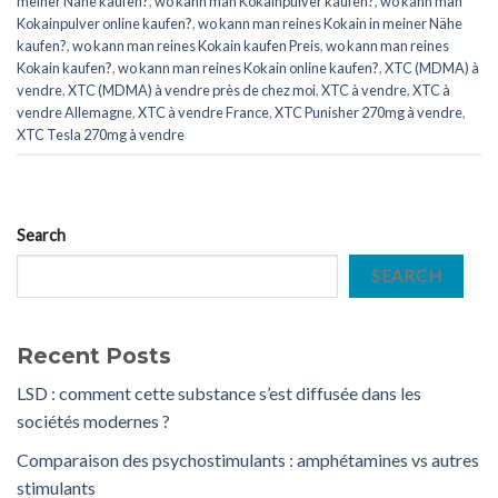
meiner Nähe kaufen?
,
wo kann man Kokainpulver kaufen?
,
wo kann man
Kokainpulver online kaufen?
,
wo kann man reines Kokain in meiner Nähe
kaufen?
,
wo kann man reines Kokain kaufen Preis
,
wo kann man reines
Kokain kaufen?
,
wo kann man reines Kokain online kaufen?
,
XTC (MDMA) à
vendre
,
XTC (MDMA) à vendre près de chez moi
,
XTC ​​​​​​​​​​​​​à vendre
,
XTC ​​​​​​​​​​​​​à
vendre Allemagne
,
XTC ​​​​​​​​​​​​​à vendre France
,
XTC Punisher 270mg à vendre
,
XTC Tesla 270mg à vendre
Search
SEARCH
Recent Posts
LSD : comment cette substance s’est diffusée dans les
sociétés modernes ?
Comparaison des psychostimulants : amphétamines vs autres
stimulants