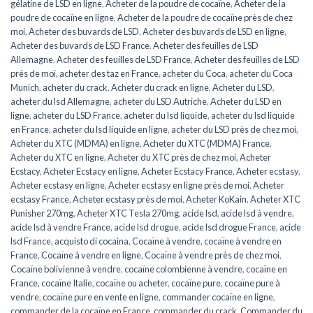
gélatine de LSD en ligne
,
Acheter de la poudre de cocaïne
,
Acheter de la
poudre de cocaïne en ligne
,
Acheter de la poudre de cocaïne près de chez
moi
,
Acheter des buvards de LSD
,
Acheter des buvards de LSD en ligne
,
Acheter des buvards de LSD France
,
Acheter des feuilles de LSD
Allemagne
,
Acheter des feuilles de LSD France
,
Acheter des feuilles de LSD
près de moi
,
acheter des taz en France
,
acheter du Coca
,
acheter du Coca
Munich
,
acheter du crack
,
Acheter du crack en ligne
,
Acheter du LSD
,
acheter du lsd Allemagne
,
acheter du LSD Autriche
,
Acheter du LSD en
ligne
,
acheter du LSD France
,
acheter du lsd liquide
,
acheter du lsd liquide
en France
,
acheter du lsd liquide en ligne
,
acheter du LSD près de chez moi
,
Acheter du XTC (MDMA) en ligne
,
Acheter du XTC (MDMA) France
,
Acheter du XTC en ligne
,
Acheter du XTC près de chez moi
,
Acheter
Ecstacy
,
Acheter Ecstacy en ligne
,
Acheter Ecstacy France
,
Acheter ecstasy
,
Acheter ecstasy en ligne
,
Acheter ecstasy en ligne près de moi
,
Acheter
ecstasy France
,
Acheter ecstasy près de moi
,
Acheter KoKain
,
Acheter XTC
Punisher 270mg
,
Acheter XTC Tesla 270mg
,
acide lsd
,
acide lsd à vendre
,
acide lsd à vendre France
,
acide lsd drogue
,
acide lsd drogue France
,
acide
lsd France
,
acquisto di cocaina
,
Cocaïne à vendre
,
cocaïne à vendre en
France
,
Cocaïne à vendre en ligne
,
Cocaïne à vendre près de chez moi
,
Cocaïne bolivienne à vendre
,
cocaïne colombienne à vendre
,
cocaïne en
France
,
cocaïne Italie
,
cocaïne ou acheter
,
cocaïne pure
,
cocaïne pure à
vendre
,
cocaïne pure en vente en ligne
,
commander cocaïne en ligne
,
commander de la cocaïne en France
,
commander du crack
,
Commander du