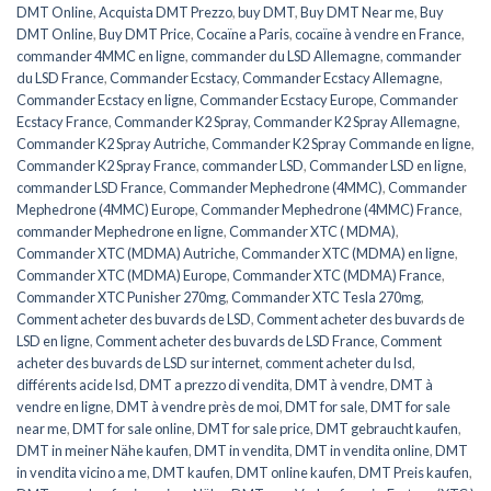
DMT Online
,
Acquista DMT Prezzo
,
buy DMT
,
Buy DMT Near me
,
Buy
DMT Online
,
Buy DMT Price
,
Cocaïne a Paris
,
cocaïne à vendre en France
,
commander 4MMC en ligne
,
commander du LSD Allemagne
,
commander
du LSD France
,
Commander Ecstacy
,
Commander Ecstacy Allemagne
,
Commander Ecstacy en ligne
,
Commander Ecstacy Europe
,
Commander
Ecstacy France
,
Commander K2 Spray
,
Commander K2 Spray Allemagne
,
Commander K2 Spray Autriche
,
Commander K2 Spray Commande en ligne
,
Commander K2 Spray France
,
commander LSD
,
Commander LSD en ligne
,
commander LSD France
,
Commander Mephedrone (4MMC)
,
Commander
Mephedrone (4MMC) Europe
,
Commander Mephedrone (4MMC) France
,
commander Mephedrone en ligne
,
Commander XTC ( MDMA)
,
Commander XTC (MDMA) Autriche
,
Commander XTC (MDMA) en ligne
,
Commander XTC (MDMA) Europe
,
Commander XTC (MDMA) France
,
Commander XTC Punisher 270mg
,
Commander XTC Tesla 270mg
,
Comment acheter des buvards de LSD
,
Comment acheter des buvards de
LSD en ligne
,
Comment acheter des buvards de LSD France
,
Comment
acheter des buvards de LSD sur internet
,
comment acheter du lsd
,
différents acide lsd
,
DMT a prezzo di vendita
,
DMT à vendre
,
DMT à
vendre en ligne
,
DMT à vendre près de moi
,
DMT for sale
,
DMT for sale
near me
,
DMT for sale online
,
DMT for sale price
,
DMT gebraucht kaufen
,
DMT in meiner Nähe kaufen
,
DMT in vendita
,
DMT in vendita online
,
DMT
in vendita vicino a me
,
DMT kaufen
,
DMT online kaufen
,
DMT Preis kaufen
,