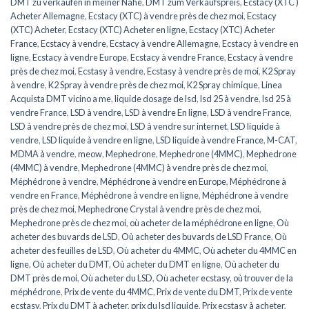
DMT zu verkaufen in meiner Nähe
,
DMT zum Verkaufspreis
,
Ecstacy (XTC )
Acheter Allemagne
,
Ecstacy (XTC) à vendre près de chez moi
,
Ecstacy
(XTC) Acheter
,
Ecstacy (XTC) Acheter en ligne
,
Ecstacy (XTC) Acheter
France
,
Ecstacy à vendre
,
Ecstacy à vendre Allemagne
,
Ecstacy à vendre en
ligne
,
Ecstacy à vendre Europe
,
Ecstacy à vendre France
,
Ecstacy à vendre
près de chez moi
,
Ecstasy à vendre
,
Ecstasy à vendre près de moi
,
K2 Spray
à vendre
,
K2 Spray à vendre près de chez moi
,
K2 Spray chimique
,
Linea
Acquista DMT vicino a me
,
liquide dosage de lsd
,
lsd 25 à vendre
,
lsd 25 à
vendre France
,
LSD à vendre
,
LSD à vendre En ligne
,
LSD à vendre France
,
LSD à vendre près de chez moi
,
LSD à vendre sur internet
,
LSD liquide à
vendre
,
LSD liquide à vendre en ligne
,
LSD liquide à vendre France
,
M-CAT
,
MDMA à vendre
,
meow
,
Mephedrone
,
Mephedrone (4MMC)
,
Mephedrone
(4MMC) à vendre
,
Mephedrone (4MMC) à vendre près de chez moi
,
Méphédrone à vendre
,
Méphédrone à vendre en Europe
,
Méphédrone à
vendre en France
,
Méphédrone à vendre en ligne
,
Méphédrone à vendre
près de chez moi
,
Mephedrone Crystal à vendre près de chez moi
,
Mephedrone près de chez moi
,
où acheter de la méphédrone en ligne
,
Où
acheter des buvards de LSD
,
Où acheter des buvards de LSD France
,
Où
acheter des feuilles de LSD
,
Où acheter du 4MMC
,
Où acheter du 4MMC en
ligne
,
Où acheter du DMT
,
Où acheter du DMT en ligne
,
Où acheter du
DMT près de moi
,
Où acheter du LSD
,
Où acheter ecstasy
,
où trouver de la
méphédrone
,
Prix de vente du 4MMC
,
Prix de vente du DMT
,
Prix de vente
ecstasy
,
Prix du DMT à acheter
,
prix du lsd liquide
,
Prix ecstasy à acheter
,