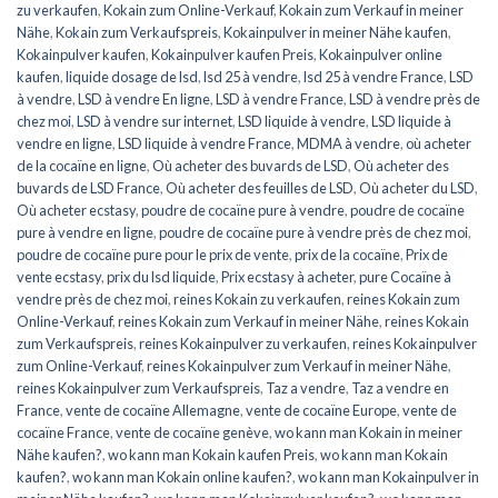
zu verkaufen
,
Kokain zum Online-Verkauf
,
Kokain zum Verkauf in meiner
Nähe
,
Kokain zum Verkaufspreis
,
Kokainpulver in meiner Nähe kaufen
,
Kokainpulver kaufen
,
Kokainpulver kaufen Preis
,
Kokainpulver online
kaufen
,
liquide dosage de lsd
,
lsd 25 à vendre
,
lsd 25 à vendre France
,
LSD
à vendre
,
LSD à vendre En ligne
,
LSD à vendre France
,
LSD à vendre près de
chez moi
,
LSD à vendre sur internet
,
LSD liquide à vendre
,
LSD liquide à
vendre en ligne
,
LSD liquide à vendre France
,
MDMA à vendre
,
où acheter
de la cocaïne en ligne
,
Où acheter des buvards de LSD
,
Où acheter des
buvards de LSD France
,
Où acheter des feuilles de LSD
,
Où acheter du LSD
,
Où acheter ecstasy
,
poudre de cocaïne pure à vendre
,
poudre de cocaïne
pure à vendre en ligne
,
poudre de cocaïne pure à vendre près de chez moi
,
poudre de cocaïne pure pour le prix de vente
,
prix de la cocaïne
,
Prix de
vente ecstasy
,
prix du lsd liquide
,
Prix ecstasy à acheter
,
pure Cocaïne à
vendre près de chez moi
,
reines Kokain zu verkaufen
,
reines Kokain zum
Online-Verkauf
,
reines Kokain zum Verkauf in meiner Nähe
,
reines Kokain
zum Verkaufspreis
,
reines Kokainpulver zu verkaufen
,
reines Kokainpulver
zum Online-Verkauf
,
reines Kokainpulver zum Verkauf in meiner Nähe
,
reines Kokainpulver zum Verkaufspreis
,
Taz a vendre
,
Taz a vendre en
France
,
vente de cocaïne Allemagne
,
vente de cocaïne Europe
,
vente de
cocaïne France
,
vente de cocaïne genève
,
wo kann man Kokain in meiner
Nähe kaufen?
,
wo kann man Kokain kaufen Preis
,
wo kann man Kokain
kaufen?
,
wo kann man Kokain online kaufen?
,
wo kann man Kokainpulver in