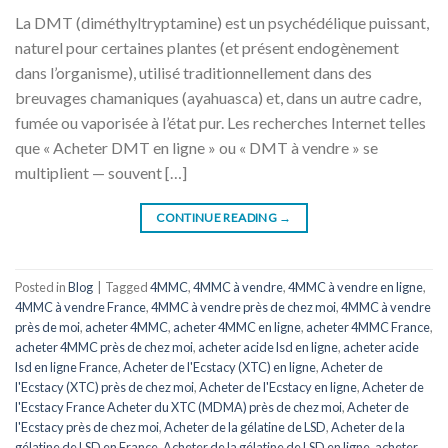
La DMT (diméthyltryptamine) est un psychédélique puissant,
naturel pour certaines plantes (et présent endogènement
dans l’organisme), utilisé traditionnellement dans des
breuvages chamaniques (ayahuasca) et, dans un autre cadre,
fumée ou vaporisée à l’état pur. Les recherches Internet telles
que « Acheter DMT en ligne » ou « DMT à vendre » se
multiplient — souvent […]
CONTINUE READING
→
Posted in
Blog
|
Tagged
4MMC
,
4MMC à vendre
,
4MMC à vendre en ligne
,
4MMC à vendre France
,
4MMC à vendre près de chez moi
,
4MMC à vendre
près de moi
,
acheter 4MMC
,
acheter 4MMC en ligne
,
acheter 4MMC France
,
acheter 4MMC près de chez moi
,
acheter acide lsd en ligne
,
acheter acide
lsd en ligne France
,
Acheter de l'Ecstacy (XTC) en ligne
,
Acheter de
l'Ecstacy (XTC) près de chez moi
,
Acheter de l'Ecstacy en ligne
,
Acheter de
l'Ecstacy France Acheter du XTC (MDMA) près de chez moi
,
Acheter de
l'Ecstacy près de chez moi
,
Acheter de la gélatine de LSD
,
Acheter de la
gélatine de LSD en France
,
Acheter de la gélatine de LSD en ligne
,
acheter