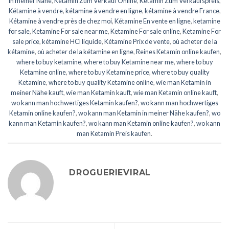
in meiner Nähe
,
Ketamin Zum Verkauf Online
,
Ketamin Zum Verkaufspreis
,
Kétamine à vendre
,
kétamine à vendre en ligne
,
kétamine à vendre France
,
Kétamine à vendre près de chez moi
,
Kétamine En vente en ligne
,
ketamine
for sale
,
Ketamine For sale near me
,
Ketamine For sale online
,
Ketamine For
sale price
,
kétamine HCl liquide
,
Kétamine Prix de vente
,
où acheter de la
kétamine
,
où acheter de la kétamine en ligne
,
Reines Ketamin online kaufen
,
where to buy ketamine
,
where to buy Ketamine near me
,
where to buy
Ketamine online
,
where to buy Ketamine price
,
where to buy quality
Ketamine
,
where to buy quality Ketamine online
,
wie man Ketamin in
meiner Nähe kauft
,
wie man Ketamin kauft
,
wie man Ketamin online kauft
,
wo kann man hochwertiges Ketamin kaufen?
,
wo kann man hochwertiges
Ketamin online kaufen?
,
wo kann man Ketamin in meiner Nähe kaufen?
,
wo
kann man Ketamin kaufen?
,
wo kann man Ketamin online kaufen?
,
wo kann
man Ketamin Preis kaufen
.
DROGUERIEVIRAL