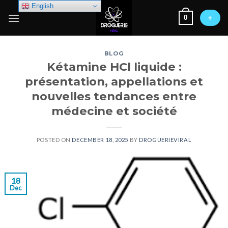
Skip
English
0
to
+
content
BLOG
Kétamine HCl liquide :
présentation, appellations et
nouvelles tendances entre
médecine et société
POSTED ON
DECEMBER 18, 2025
BY
DROGUERIEVIRAL
18
Dec