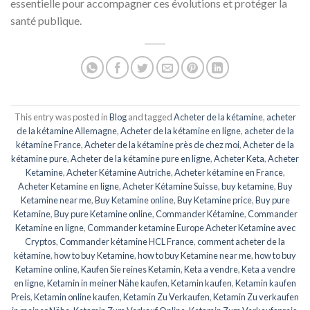
essentielle pour accompagner ces évolutions et protéger la
santé publique.
This entry was posted in
Blog
and tagged
Acheter de la kétamine
,
acheter
de la kétamine Allemagne
,
Acheter de la kétamine en ligne
,
acheter de la
kétamine France
,
Acheter de la kétamine près de chez moi
,
Acheter de la
kétamine pure
,
Acheter de la kétamine pure en ligne
,
Acheter Keta
,
Acheter
Ketamine
,
Acheter Kétamine Autriche
,
Acheter kétamine en France
,
Acheter Ketamine en ligne
,
Acheter Kétamine Suisse
,
buy ketamine
,
Buy
Ketamine near me
,
Buy Ketamine online
,
Buy Ketamine price
,
Buy pure
Ketamine
,
Buy pure Ketamine online
,
Commander Kétamine
,
Commander
Ketamine en ligne
,
Commander ketamine Europe Acheter Ketamine avec
Cryptos
,
Commander kétamine HCL France
,
comment acheter de la
kétamine
,
how to buy Ketamine
,
how to buy Ketamine near me
,
how to buy
Ketamine online
,
Kaufen Sie reines Ketamin
,
Keta a vendre
,
Keta a vendre
en ligne
,
Ketamin in meiner Nähe kaufen
,
Ketamin kaufen
,
Ketamin kaufen
Preis
,
Ketamin online kaufen
,
Ketamin Zu Verkaufen
,
Ketamin Zu verkaufen