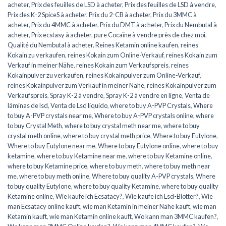
acheter
,
Prix des feuilles de LSD à acheter
,
Prix des feuilles de LSD à vendre
,
Prix des K-2 SpiceS à acheter
,
Prix du 2-CB à acheter
,
Prix du 3MMC à
acheter
,
Prix du 4MMC à acheter
,
Prix du DMT à acheter
,
Prix du Nembutal à
acheter
,
Prix ecstasy à acheter
,
pure Cocaïne à vendre près de chez moi
,
Qualité du Nembutal à acheter
,
Reines Ketamin online kaufen
,
reines
Kokain zu verkaufen
,
reines Kokain zum Online-Verkauf
,
reines Kokain zum
Verkauf in meiner Nähe
,
reines Kokain zum Verkaufspreis
,
reines
Kokainpulver zu verkaufen
,
reines Kokainpulver zum Online-Verkauf
,
reines Kokainpulver zum Verkauf in meiner Nähe
,
reines Kokainpulver zum
Verkaufspreis
,
Spray K-2 à vendre
,
Spray K-2 à vendre en ligne
,
Venta de
láminas de lsd
,
Venta de Lsd líquido
,
where to buy A-PVP Crystals
,
Where
to buy A-PVP crystals near me
,
Where to buy A-PVP crystals online
,
where
to buy Crystal Meth
,
where to buy crystal meth near me
,
where to buy
crystal meth online
,
where to buy crystal meth price
,
Where to buy Eutylone
,
Where to buy Eutylone near me
,
Where to buy Eutylone online
,
where to buy
ketamine
,
where to buy Ketamine near me
,
where to buy Ketamine online
,
where to buy Ketamine price
,
where to buy meth
,
where to buy meth near
me
,
where to buy meth online
,
Where to buy quality A-PVP crystals
,
Where
to buy quality Eutylone
,
where to buy quality Ketamine
,
where to buy quality
Ketamine online
,
Wie kaufe ich Ecsatacy?
,
Wie kaufe ich Lsd-Blotter?
,
Wie
man Ecsatacy online kauft
,
wie man Ketamin in meiner Nähe kauft
,
wie man
Ketamin kauft
,
wie man Ketamin online kauft
,
Wo kann man 3MMC kaufen?
,