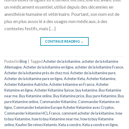
un médicament essentiel, utilisé depuis des décennies en
anesthésie humaine et vétérinaire. Pourtant, son nom est de
plus en plus associé à des usages non médicaux, à des
contextes festifs, mais […]
CONTINUE READING
→
Posted in
Blog
|
Tagged
Acheter de la kétamine
,
acheter de la kétamine
Allemagne
,
Acheter de la kétamine en ligne
,
acheter de la kétamine France
,
Acheter de la kétamine près de chez moi
,
Acheter de la kétamine pure
,
Acheter de la kétamine pure en ligne
,
Acheter Keta
,
Acheter Ketamine
,
Acheter Kétamine Autriche
,
Acheter kétamine en France
,
Acheter
Ketamine en ligne
,
Acheter Kétamine Suisse
,
buy ketamine
,
Buy Ketamine
near me
,
Buy Ketamine online
,
Buy Ketamine price
,
Buy pure Ketamine
,
Buy
pure Ketamine online
,
Commander Kétamine
,
Commander Ketamine en
ligne
,
Commander ketamine Europe Acheter Ketamine avec Cryptos
,
Commander kétamine HCL France
,
comment acheter de la kétamine
,
how
to buy Ketamine
,
how to buy Ketamine near me
,
how to buy Ketamine
online
,
Kaufen Sie reines Ketamin
,
Keta a vendre
,
Keta a vendre en ligne
,