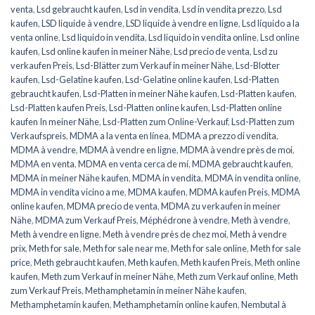
venta
,
Lsd gebraucht kaufen
,
Lsd in vendita
,
Lsd in vendita prezzo
,
Lsd
kaufen
,
LSD liquide à vendre
,
LSD liquide à vendre en ligne
,
Lsd líquido a la
venta online
,
Lsd liquido in vendita
,
Lsd liquido in vendita online
,
Lsd online
kaufen
,
Lsd online kaufen in meiner Nähe
,
Lsd precio de venta
,
Lsd zu
verkaufen Preis
,
Lsd-Blätter zum Verkauf in meiner Nähe
,
Lsd-Blotter
kaufen
,
Lsd-Gelatine kaufen
,
Lsd-Gelatine online kaufen
,
Lsd-Platten
gebraucht kaufen
,
Lsd-Platten in meiner Nähe kaufen
,
Lsd-Platten kaufen
,
Lsd-Platten kaufen Preis
,
Lsd-Platten online kaufen
,
Lsd-Platten online
kaufen In meiner Nähe
,
Lsd-Platten zum Online-Verkauf
,
Lsd-Platten zum
Verkaufspreis
,
MDMA a la venta en línea
,
MDMA a prezzo di vendita
,
MDMA à vendre
,
MDMA à vendre en ligne
,
MDMA à vendre près de moi
,
MDMA en venta
,
MDMA en venta cerca de mí
,
MDMA gebraucht kaufen
,
MDMA in meiner Nähe kaufen
,
MDMA in vendita
,
MDMA in vendita online
,
MDMA in vendita vicino a me
,
MDMA kaufen
,
MDMA kaufen Preis
,
MDMA
online kaufen
,
MDMA precio de venta
,
MDMA zu verkaufen in meiner
Nähe
,
MDMA zum Verkauf Preis
,
Méphédrone à vendre
,
Meth à vendre
,
Meth à vendre en ligne
,
Meth à vendre près de chez moi
,
Meth à vendre
prix
,
Meth for sale
,
Meth for sale near me
,
Meth for sale online
,
Meth for sale
price
,
Meth gebraucht kaufen
,
Meth kaufen
,
Meth kaufen Preis
,
Meth online
kaufen
,
Meth zum Verkauf in meiner Nähe
,
Meth zum Verkauf online
,
Meth
zum Verkauf Preis
,
Methamphetamin in meiner Nähe kaufen
,
Methamphetamin kaufen
,
Methamphetamin online kaufen
,
Nembutal à