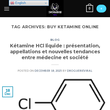
Skip
English
0
to
+
content
TAG ARCHIVES:
BUY KETAMINE ONLINE
BLOG
Kétamine HCl liquide : présentation,
appellations et nouvelles tendances
entre médecine et société
POSTED ON
DECEMBER 18, 2025
BY
DROGUERIEVIRAL
18
Dec