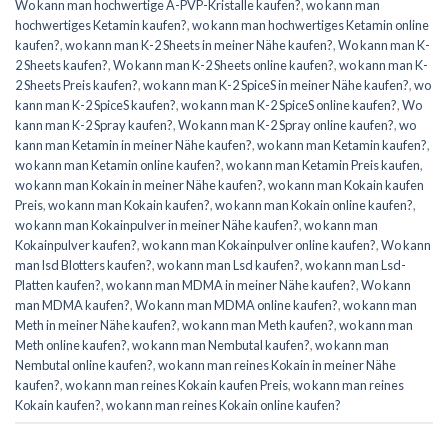
Wo kann man hochwertige A-PVP-Kristalle kaufen?
,
wo kann man
hochwertiges Ketamin kaufen?
,
wo kann man hochwertiges Ketamin online
kaufen?
,
wo kann man K-2 Sheets in meiner Nähe kaufen?
,
Wo kann man K-
2 Sheets kaufen?
,
Wo kann man K-2 Sheets online kaufen?
,
wo kann man K-
2 Sheets Preis kaufen?
,
wo kann man K-2 SpiceS in meiner Nähe kaufen?
,
wo
kann man K-2 SpiceS kaufen?
,
wo kann man K-2 SpiceS online kaufen?
,
Wo
kann man K-2 Spray kaufen?
,
Wo kann man K-2 Spray online kaufen?
,
wo
kann man Ketamin in meiner Nähe kaufen?
,
wo kann man Ketamin kaufen?
,
wo kann man Ketamin online kaufen?
,
wo kann man Ketamin Preis kaufen
,
wo kann man Kokain in meiner Nähe kaufen?
,
wo kann man Kokain kaufen
Preis
,
wo kann man Kokain kaufen?
,
wo kann man Kokain online kaufen?
,
wo kann man Kokainpulver in meiner Nähe kaufen?
,
wo kann man
Kokainpulver kaufen?
,
wo kann man Kokainpulver online kaufen?
,
Wo kann
man lsd Blotters kaufen?
,
wo kann man Lsd kaufen?
,
wo kann man Lsd-
Platten kaufen?
,
wo kann man MDMA in meiner Nähe kaufen?
,
Wo kann
man MDMA kaufen?
,
Wo kann man MDMA online kaufen?
,
wo kann man
Meth in meiner Nähe kaufen?
,
wo kann man Meth kaufen?
,
wo kann man
Meth online kaufen?
,
wo kann man Nembutal kaufen?
,
wo kann man
Nembutal online kaufen?
,
wo kann man reines Kokain in meiner Nähe
kaufen?
,
wo kann man reines Kokain kaufen Preis
,
wo kann man reines
Kokain kaufen?
,
wo kann man reines Kokain online kaufen?