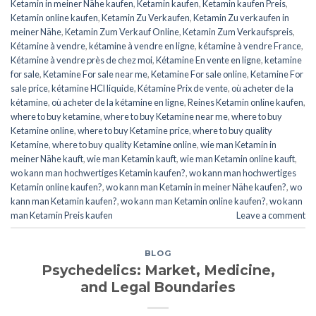
Ketamin in meiner Nähe kaufen
,
Ketamin kaufen
,
Ketamin kaufen Preis
,
Ketamin online kaufen
,
Ketamin Zu Verkaufen
,
Ketamin Zu verkaufen in
meiner Nähe
,
Ketamin Zum Verkauf Online
,
Ketamin Zum Verkaufspreis
,
Kétamine à vendre
,
kétamine à vendre en ligne
,
kétamine à vendre France
,
Kétamine à vendre près de chez moi
,
Kétamine En vente en ligne
,
ketamine
for sale
,
Ketamine For sale near me
,
Ketamine For sale online
,
Ketamine For
sale price
,
kétamine HCl liquide
,
Kétamine Prix de vente
,
où acheter de la
kétamine
,
où acheter de la kétamine en ligne
,
Reines Ketamin online kaufen
,
where to buy ketamine
,
where to buy Ketamine near me
,
where to buy
Ketamine online
,
where to buy Ketamine price
,
where to buy quality
Ketamine
,
where to buy quality Ketamine online
,
wie man Ketamin in
meiner Nähe kauft
,
wie man Ketamin kauft
,
wie man Ketamin online kauft
,
wo kann man hochwertiges Ketamin kaufen?
,
wo kann man hochwertiges
Ketamin online kaufen?
,
wo kann man Ketamin in meiner Nähe kaufen?
,
wo
kann man Ketamin kaufen?
,
wo kann man Ketamin online kaufen?
,
wo kann
man Ketamin Preis kaufen
Leave a comment
BLOG
Psychedelics: Market, Medicine,
and Legal Boundaries