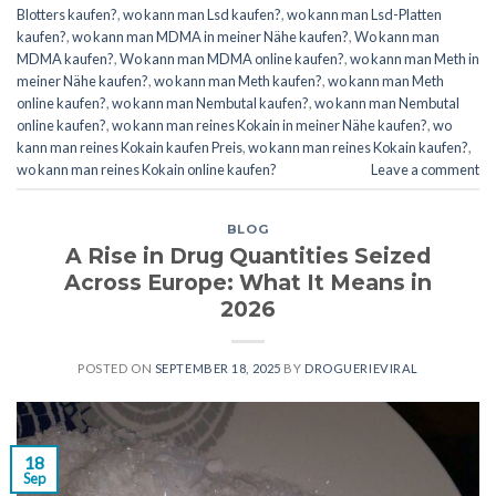
Blotters kaufen?
,
wo kann man Lsd kaufen?
,
wo kann man Lsd-Platten
kaufen?
,
wo kann man MDMA in meiner Nähe kaufen?
,
Wo kann man
MDMA kaufen?
,
Wo kann man MDMA online kaufen?
,
wo kann man Meth in
meiner Nähe kaufen?
,
wo kann man Meth kaufen?
,
wo kann man Meth
online kaufen?
,
wo kann man Nembutal kaufen?
,
wo kann man Nembutal
online kaufen?
,
wo kann man reines Kokain in meiner Nähe kaufen?
,
wo
kann man reines Kokain kaufen Preis
,
wo kann man reines Kokain kaufen?
,
wo kann man reines Kokain online kaufen?
Leave a comment
BLOG
A Rise in Drug Quantities Seized
Across Europe: What It Means in
2026
POSTED ON
SEPTEMBER 18, 2025
BY
DROGUERIEVIRAL
18
Sep