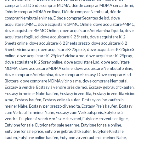
comprar Lsd
,
Dónde comprar MDMA
,
dónde comprar MDMA cerca de mí
,
Dónde comprar MDMA en línea
,
Dónde comprar Nembutal
,
dónde
comprar Nembutal en línea
,
Dónde comprar Secantes de lsd
,
dove
acquistare 3MMC
,
dove acquistare 3MMC Online
,
dove acquistare 4MMC
,
dove acquistare 4MMC Online
,
dove acquistare Anfetamina liquida
,
dove
acquistare fogli Lsd
,
dove acquistare K-2 Sheets
,
dove acquistare K-2
Sheets online
,
dove acquistare K-2 Sheets prezzo
,
dove acquistare K-2
Sheets vicino a me
,
dove acquistare K-2 SpiceS
,
dove acquistare K-2 SpiceS
online
,
dove acquistare K-2 SpiceS vicino a me
,
dove acquistare K-2 Spray
,
dove acquistare K-2 Spray online
,
dove acquistare Lsd
,
dove acquistare
MDMA
,
dove acquistare MDMA online
,
dove acquistare Nembutal online
,
dove comprare Anfetamina
,
dove comprare Ecstasy
,
Dove comprare lsd
Blotters
,
dove comprare MDMA vicino a me
,
dove comprare Nembutal
,
Ecstasy à vendre
,
Ecstasy à vendre près de moi
,
Ecstasy gebraucht kaufen
,
Ecstasy in meiner Nähe kaufen
,
Ecstasy in vendita
,
Ecstasy in vendita vicino
a me
,
Ecstasy kaufen
,
Ecstasy online kaufen
,
Ecstasy online kaufen in
meiner Nähe
,
Ecstasy per prezzo di vendita
,
Ecstasy Preis kaufen
,
Ecstasy
zum Verkauf in meiner Nähe
,
Ecstasy zum Verkaufspreis
,
Eutylone à
vendre
,
Eutylone à vendre près de chez moi
,
Eutylone en vente en ligne
,
Eutylone for sale
,
Eutylone for sale near me
,
Eutylone for sale online
,
Eutylone for sale price
,
Eutylone gebraucht kaufen
,
Eutylone Kristalle
kaufen
,
Eutylone online kaufen
,
Eutylone zu verkaufen in meiner Nähe
,