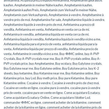
anfetamina
,
Acquista prezzo liquido Anfetamina
,
Amphetamin gebraucht
kaufen
,
Amphetamin in meiner Nähe kaufen
,
Amphetamin kaufen
,
Amphetamin kaufen Preis
,
Amphetamin zum Verkauf in meiner Nähe
,
Amphetamin zum Verkaufspreis
,
Amphétamine à vendre
,
Amphétamine à
vendre près de moi
,
Amphetamine for sale
,
Amphétamine liquide à vendre
,
Amphétamine liquide à vendre près de moi
,
Anfetamina a prezzo di
vendita
,
Anfetamina en venta
,
Anfetamina en venta cerca de mí
,
Anfetamina in vendita
,
anfetamina líquida en venta cerca de mí
,
Anfetamina liquida in vendita
,
Anfetamina liquida in vendita vicino a me
,
Anfetamina líquida para el precio de venta
,
anfetamina líquida para la
venta
,
Anfetamina liquida per prezzo di vendita
,
Anfetamina precio de
venta
,
Anfetamine in vendita vicino a me
,
Buy 4MMC online
,
buy A-PVP
Crystals
,
Buy A-PVP crystals near me
,
Buy A-PVP crystals online
,
Buy A-
PVP crystals price
,
buy Amphetamine
,
Buy ecstacy
,
Buy Eutylone crystals
,
Buy Eutylone near me
,
Buy Eutylone online
,
Buy Eutylone price
,
buy K-2
sheets
,
buy ketamine
,
Buy Ketamine near me
,
Buy Ketamine online
,
Buy
Ketamine price
,
buy Lsd
,
Buy meth price
,
Buy pure Ketamine
,
Buy pure
Ketamine online
,
Cocaïne à vendre
,
Cocaïne à vendre près de chez moi
,
Cocaïne en vente en ligne
,
cocaïne pure à vendre
,
cocaïne pure à vendre
prix de vente
,
cocaïne pure en vente en ligne
,
Come acquistare Ecsatacy
,
Come acquistare Ecsatacy Online
,
Come acquistare i blotter Lsd
,
commander 4MMC en ligne
,
comment acheter de la kétamine
,
comment
acheter de la kétamine en ligne
,
comment acheter de la kétamine près de