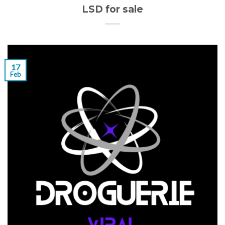
LSD for sale
17
Feb