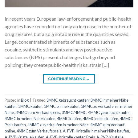
In recent years European law-enforcement and public-health
agencies have recorded not only an increase in the number of
drug seizures but also a notable rise in the quantities seized.
Large, concentrated shipments of substances such as
cocaine, synthetic stimulants and new psychoactive
substances (NPS) present challenges that go beyond
policing: they create public-health risks, strain […]
CONTINUE READING
→
Posted in
Blog
|
Tagged
3MMC gebraucht kaufen
,
3MMC in meiner Nähe
kaufen
,
3MMC kaufen
,
3MMC online kaufen
,
3MMC zu verkaufen in meiner
Nähe
,
3MMC zum Verkaufspreis
,
3MMC/4MMC
,
4MMC gebraucht kaufen
,
4MMC in meiner Nähe kaufen
,
4MMC kaufen
,
4MMC online kaufen
,
4MMC
Preis kaufen
,
4MMC zu verkaufen in meiner Nähe
,
4MMC zum Verkauf
online
,
4MMC zum Verkaufspreis
,
A-PVP-Kristalle in meiner Nähe kaufen
,
A-PVP-Kristalle kaufen
,
A-PVP-Kristalle kaufen Preis
,
A-PVP-Kristalle