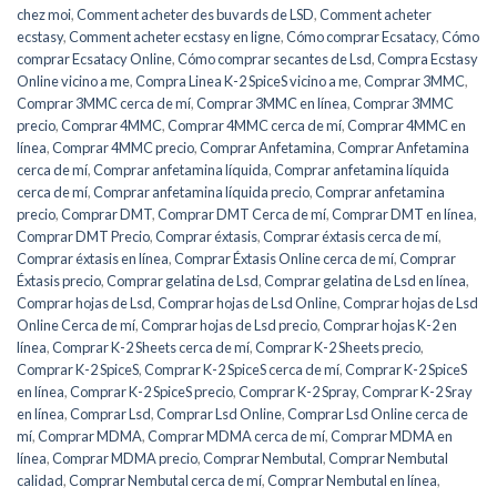
chez moi
,
Comment acheter des buvards de LSD
,
Comment acheter
ecstasy
,
Comment acheter ecstasy en ligne
,
Cómo comprar Ecsatacy
,
Cómo
comprar Ecsatacy Online
,
Cómo comprar secantes de Lsd
,
Compra Ecstasy
Online vicino a me
,
Compra Linea K-2 SpiceS vicino a me
,
Comprar 3MMC
,
Comprar 3MMC cerca de mí
,
Comprar 3MMC en línea
,
Comprar 3MMC
precio
,
Comprar 4MMC
,
Comprar 4MMC cerca de mí
,
Comprar 4MMC en
línea
,
Comprar 4MMC precio
,
Comprar Anfetamina
,
Comprar Anfetamina
cerca de mí
,
Comprar anfetamina líquida
,
Comprar anfetamina líquida
cerca de mí
,
Comprar anfetamina líquida precio
,
Comprar anfetamina
precio
,
Comprar DMT
,
Comprar DMT Cerca de mí
,
Comprar DMT en línea
,
Comprar DMT Precio
,
Comprar éxtasis
,
Comprar éxtasis cerca de mí
,
Comprar éxtasis en línea
,
Comprar Éxtasis Online cerca de mí
,
Comprar
Éxtasis precio
,
Comprar gelatina de Lsd
,
Comprar gelatina de Lsd en línea
,
Comprar hojas de Lsd
,
Comprar hojas de Lsd Online
,
Comprar hojas de Lsd
Online Cerca de mí
,
Comprar hojas de Lsd precio
,
Comprar hojas K-2 en
línea
,
Comprar K-2 Sheets cerca de mí
,
Comprar K-2 Sheets precio
,
Comprar K-2 SpiceS
,
Comprar K-2 SpiceS cerca de mí
,
Comprar K-2 SpiceS
en línea
,
Comprar K-2 SpiceS precio
,
Comprar K-2 Spray
,
Comprar K-2 Sray
en línea
,
Comprar Lsd
,
Comprar Lsd Online
,
Comprar Lsd Online cerca de
mí
,
Comprar MDMA
,
Comprar MDMA cerca de mí
,
Comprar MDMA en
línea
,
Comprar MDMA precio
,
Comprar Nembutal
,
Comprar Nembutal
calidad
,
Comprar Nembutal cerca de mí
,
Comprar Nembutal en línea
,