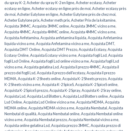
du spray K-2
,
Acheter du spray K-2 en ligne
,
Acheter ecstasy
,
Acheter
ecstasy en ligne
,
Acheter ecstasy en ligne près de moi
,
Acheter ecstasy près
de moi
,
Acheter Eutylone en ligne
,
Acheter Eutylone près de chez moi
,
Acheter Eutylone prix
,
Acheter meth prix
,
Acheter Prix de la kétamine
,
Acquista 3MMC
,
Acquista 3MMC online
,
Acquista 3MMC vicino a me
,
Acquista 4MMC
,
Acquista 4MMC online
,
Acquista 4MMC vicino a me
,
Acquista Anfetamina
,
Acquista anfetamina liquida
,
Acquista Anfetamina
liquida vicino a me
,
Acquista Anfetamina vicino a me
,
Acquista DMT
,
Acquista DMT Online
,
Acquista DMT Prezzo
,
Acquista Ecstasy
,
Acquista
Ecstasy Online
,
Acquista Ecstasy vicino a me
,
Acquista fogli Lsd
,
Acquista
fogli Lsd Online
,
Acquista fogli Lsd online vicino a me
,
Acquista fogli Lsd
vicino a me
,
Acquista gelatina Lsd
,
Acquista il prezzo 4MMC
,
Acquista il
prezzo dei fogli Lsd
,
Acquista il prezzo dell'ecstasy
,
Acquista il prezzo
MDMA
,
Acquista K-2 Sheets online
,
Acquista K-2 Sheets prezzo
,
Acquista
K-2 Sheets vicino a me
,
Acquista K-2 SpiceS
,
Acquista K-2 SpiceS online
,
Acquista K-2 SpiceS prezzo
,
Acquista K-2 Spray
,
Acquista K-2 Sray online
,
Acquista Lsd
,
Acquista Lsd Blotters
,
Acquista Lsd Blotters online
,
Acquista
Lsd Online
,
Acquista Lsd Online vicino a me
,
Acquista MDMA
,
Acquista
MDMA online
,
Acquista MDMA vicino a me
,
Acquista Nembutal
,
Acquista
Nembutal di qualità
,
Acquista Nembutal online
,
Acquista Nembutal online
vicino a me
,
Acquista Nembutal prezzo
,
Acquista Nembutal vicino a me
,
Acquista online gelatina Lsd
,
Acquista prezzo 3MMC
,
Acquista prezzo di