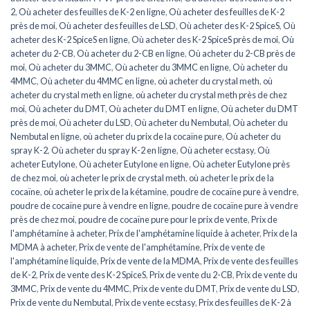
2
,
Où acheter des feuilles de K-2 en ligne
,
Où acheter des feuilles de K-2
près de moi
,
Où acheter des feuilles de LSD
,
Où acheter des K-2 SpiceS
,
Où
acheter des K-2 SpiceS en ligne
,
Où acheter des K-2 SpiceS près de moi
,
Où
acheter du 2-CB
,
Où acheter du 2-CB en ligne
,
Où acheter du 2-CB près de
moi
,
Où acheter du 3MMC
,
Où acheter du 3MMC en ligne
,
Où acheter du
4MMC
,
Où acheter du 4MMC en ligne
,
où acheter du crystal meth
,
où
acheter du crystal meth en ligne
,
où acheter du crystal meth près de chez
moi
,
Où acheter du DMT
,
Où acheter du DMT en ligne
,
Où acheter du DMT
près de moi
,
Où acheter du LSD
,
Où acheter du Nembutal
,
Où acheter du
Nembutal en ligne
,
où acheter du prix de la cocaïne pure
,
Où acheter du
spray K-2
,
Où acheter du spray K-2 en ligne
,
Où acheter ecstasy
,
Où
acheter Eutylone
,
Où acheter Eutylone en ligne
,
Où acheter Eutylone près
de chez moi
,
où acheter le prix de crystal meth
,
où acheter le prix de la
cocaïne
,
où acheter le prix de la kétamine
,
poudre de cocaïne pure à vendre
,
poudre de cocaïne pure à vendre en ligne
,
poudre de cocaïne pure à vendre
près de chez moi
,
poudre de cocaïne pure pour le prix de vente
,
Prix de
l'amphétamine à acheter
,
Prix de l'amphétamine liquide à acheter
,
Prix de la
MDMA à acheter
,
Prix de vente de l'amphétamine
,
Prix de vente de
l'amphétamine liquide
,
Prix de vente de la MDMA
,
Prix de vente des feuilles
de K-2
,
Prix de vente des K-2 SpiceS
,
Prix de vente du 2-CB
,
Prix de vente du
3MMC
,
Prix de vente du 4MMC
,
Prix de vente du DMT
,
Prix de vente du LSD
,
Prix de vente du Nembutal
,
Prix de vente ecstasy
,
Prix des feuilles de K-2 à