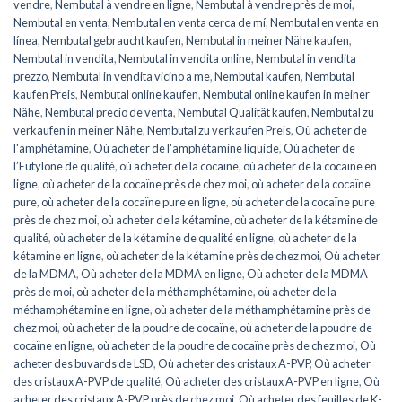
vendre
,
Nembutal à vendre en ligne
,
Nembutal à vendre près de moi
,
Nembutal en venta
,
Nembutal en venta cerca de mí
,
Nembutal en venta en
línea
,
Nembutal gebraucht kaufen
,
Nembutal in meiner Nähe kaufen
,
Nembutal in vendita
,
Nembutal in vendita online
,
Nembutal in vendita
prezzo
,
Nembutal in vendita vicino a me
,
Nembutal kaufen
,
Nembutal
kaufen Preis
,
Nembutal online kaufen
,
Nembutal online kaufen in meiner
Nähe
,
Nembutal precio de venta
,
Nembutal Qualität kaufen
,
Nembutal zu
verkaufen in meiner Nähe
,
Nembutal zu verkaufen Preis
,
Où acheter de
l'amphétamine
,
Où acheter de l'amphétamine liquide
,
Où acheter de
l’Eutylone de qualité
,
où acheter de la cocaïne
,
où acheter de la cocaïne en
ligne
,
où acheter de la cocaïne près de chez moi
,
où acheter de la cocaïne
pure
,
où acheter de la cocaïne pure en ligne
,
où acheter de la cocaïne pure
près de chez moi
,
où acheter de la kétamine
,
où acheter de la kétamine de
qualité
,
où acheter de la kétamine de qualité en ligne
,
où acheter de la
kétamine en ligne
,
où acheter de la kétamine près de chez moi
,
Où acheter
de la MDMA
,
Où acheter de la MDMA en ligne
,
Où acheter de la MDMA
près de moi
,
où acheter de la méthamphétamine
,
où acheter de la
méthamphétamine en ligne
,
où acheter de la méthamphétamine près de
chez moi
,
où acheter de la poudre de cocaïne
,
où acheter de la poudre de
cocaïne en ligne
,
où acheter de la poudre de cocaïne près de chez moi
,
Où
acheter des buvards de LSD
,
Où acheter des cristaux A-PVP
,
Où acheter
des cristaux A-PVP de qualité
,
Où acheter des cristaux A-PVP en ligne
,
Où
acheter des cristaux A-PVP près de chez moi
,
Où acheter des feuilles de K-