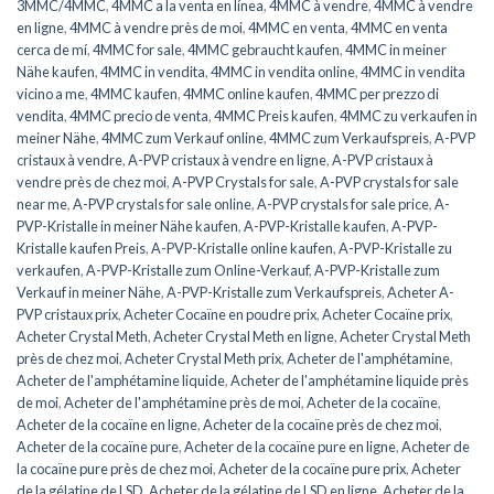
3MMC/4MMC
,
4MMC a la venta en línea
,
4MMC à vendre
,
4MMC à vendre
en ligne
,
4MMC à vendre près de moi
,
4MMC en venta
,
4MMC en venta
cerca de mí
,
4MMC for sale
,
4MMC gebraucht kaufen
,
4MMC in meiner
Nähe kaufen
,
4MMC in vendita
,
4MMC in vendita online
,
4MMC in vendita
vicino a me
,
4MMC kaufen
,
4MMC online kaufen
,
4MMC per prezzo di
vendita
,
4MMC precio de venta
,
4MMC Preis kaufen
,
4MMC zu verkaufen in
meiner Nähe
,
4MMC zum Verkauf online
,
4MMC zum Verkaufspreis
,
A-PVP
cristaux à vendre
,
A-PVP cristaux à vendre en ligne
,
A-PVP cristaux à
vendre près de chez moi
,
A-PVP Crystals for sale
,
A-PVP crystals for sale
near me
,
A-PVP crystals for sale online
,
A-PVP crystals for sale price
,
A-
PVP-Kristalle in meiner Nähe kaufen
,
A-PVP-Kristalle kaufen
,
A-PVP-
Kristalle kaufen Preis
,
A-PVP-Kristalle online kaufen
,
A-PVP-Kristalle zu
verkaufen
,
A-PVP-Kristalle zum Online-Verkauf
,
A-PVP-Kristalle zum
Verkauf in meiner Nähe
,
A-PVP-Kristalle zum Verkaufspreis
,
Acheter A-
PVP cristaux prix
,
Acheter Cocaïne en poudre prix
,
Acheter Cocaïne prix
,
Acheter Crystal Meth
,
Acheter Crystal Meth en ligne
,
Acheter Crystal Meth
près de chez moi
,
Acheter Crystal Meth prix
,
Acheter de l'amphétamine
,
Acheter de l'amphétamine liquide
,
Acheter de l'amphétamine liquide près
de moi
,
Acheter de l'amphétamine près de moi
,
Acheter de la cocaïne
,
Acheter de la cocaïne en ligne
,
Acheter de la cocaïne près de chez moi
,
Acheter de la cocaïne pure
,
Acheter de la cocaïne pure en ligne
,
Acheter de
la cocaïne pure près de chez moi
,
Acheter de la cocaïne pure prix
,
Acheter
de la gélatine de LSD
,
Acheter de la gélatine de LSD en ligne
,
Acheter de la