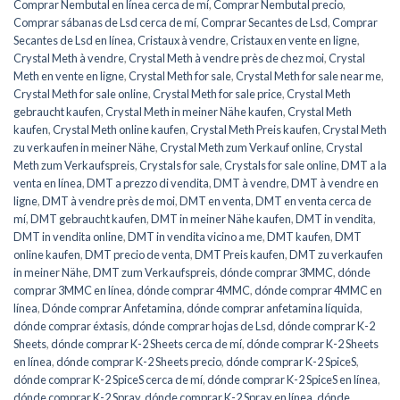
Comprar Nembutal en línea cerca de mí
,
Comprar Nembutal precio
,
Comprar sábanas de Lsd cerca de mí
,
Comprar Secantes de Lsd
,
Comprar
Secantes de Lsd en línea
,
Cristaux à vendre
,
Cristaux en vente en ligne
,
Crystal Meth à vendre
,
Crystal Meth à vendre près de chez moi
,
Crystal
Meth en vente en ligne
,
Crystal Meth for sale
,
Crystal Meth for sale near me
,
Crystal Meth for sale online
,
Crystal Meth for sale price
,
Crystal Meth
gebraucht kaufen
,
Crystal Meth in meiner Nähe kaufen
,
Crystal Meth
kaufen
,
Crystal Meth online kaufen
,
Crystal Meth Preis kaufen
,
Crystal Meth
zu verkaufen in meiner Nähe
,
Crystal Meth zum Verkauf online
,
Crystal
Meth zum Verkaufspreis
,
Crystals for sale
,
Crystals for sale online
,
DMT a la
venta en línea
,
DMT a prezzo di vendita
,
DMT à vendre
,
DMT à vendre en
ligne
,
DMT à vendre près de moi
,
DMT en venta
,
DMT en venta cerca de
mí
,
DMT gebraucht kaufen
,
DMT in meiner Nähe kaufen
,
DMT in vendita
,
DMT in vendita online
,
DMT in vendita vicino a me
,
DMT kaufen
,
DMT
online kaufen
,
DMT precio de venta
,
DMT Preis kaufen
,
DMT zu verkaufen
in meiner Nähe
,
DMT zum Verkaufspreis
,
dónde comprar 3MMC
,
dónde
comprar 3MMC en línea
,
dónde comprar 4MMC
,
dónde comprar 4MMC en
línea
,
Dónde comprar Anfetamina
,
dónde comprar anfetamina líquida
,
dónde comprar éxtasis
,
dónde comprar hojas de Lsd
,
dónde comprar K-2
Sheets
,
dónde comprar K-2 Sheets cerca de mí
,
dónde comprar K-2 Sheets
en línea
,
dónde comprar K-2 Sheets precio
,
dónde comprar K-2 SpiceS
,
dónde comprar K-2 SpiceS cerca de mí
,
dónde comprar K-2 SpiceS en línea
,
dónde comprar K-2 Spray
,
dónde comprar K-2 Spray en línea
,
dónde