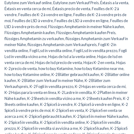
Eutylone zum Verkauf online
,
Eutylone zum Verkauf Preis
,
Éxtasis a la venta
,
Éxtasis en venta cerca de mí
,
Éxtasis precio de venta
,
Feuilles de K-2 à
vendre
,
Feuilles de K-2 à vendre en ligne
,
Feuilles de K-2 à vendre près de
moi
,
Feuilles de LSD à vendre
,
Feuilles de LSD à vendre en ligne
,
Feuilles de
LSD à vendre près de moi
,
Flüssiges Amphetamin in meiner Nähe kaufen
,
Flüssiges Amphetamin kaufen
,
Flüssiges Amphetamin kaufen Preis
,
flüssiges Amphetamin zu verkaufen
,
flüssiges Amphetamin zum Verkauf in
meiner Nähe
,
flüssiges Amphetamin zum Verkaufspreis
,
Fogli K-2 in
vendita online
,
Fogli Lsd in vendita online
,
Fogli Lsd in vendita prezzo
,
Fogli
Lsd in vendita vicino a me
,
Hojas de lsd a la venta online
,
Hojas de lsd en
venta cerca de mí
,
Hojas de lsd precio de venta
,
Hojas K-2 en venta
,
Hojas
K-2 precio de venta
,
how to buy Ketamine
,
how to buy Ketamine near me
,
how to buy Ketamine online
,
K-2 Blätter gebraucht kaufen
,
K-2 Blätter online
kaufen
,
K-2 Blätter zum Verkauf in meiner Nähe
,
K-2 Blätter zum
Verkaufspreis
,
K-2 Fogli in vendita prezzo
,
K-2 Hojas en venta cerca de mí
,
K-2 Hojas para la venta en línea
,
K-2 Lastre in vendita
,
K-2 Platten in meiner
Nähe kaufen
,
K-2 Sheets in vendita vicino a me
,
K-2 Sheets kaufen Preis
,
K-2
Sheets online kaufen
,
K-2 SpiceS à vendre
,
K-2 SpiceS à vendre en ligne
,
K-2
SpiceS à vendre près de moi
,
K-2 SpiceS en venta
,
K-2 SpiceS en venta se
acerca a mí
,
K-2 SpiceS gebraucht kaufen
,
K-2 SpiceS in meiner Nähe kaufen
,
K-2 SpiceS in vendita
,
K-2 SpiceS in vendita online
,
K-2 SpiceS in vendita
prezzo
,
K-2 SpiceS in vendita si avvicina a me
,
K-2 SpiceS kaufen
,
K-2 SpiceS