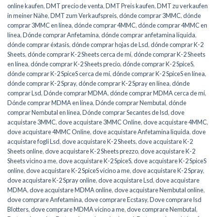
online kaufen
,
DMT precio de venta
,
DMT Preis kaufen
,
DMT zu verkaufen
in meiner Nähe
,
DMT zum Verkaufspreis
,
dónde comprar 3MMC
,
dónde
comprar 3MMC en línea
,
dónde comprar 4MMC
,
dónde comprar 4MMC en
línea
,
Dónde comprar Anfetamina
,
dónde comprar anfetamina líquida
,
dónde comprar éxtasis
,
dónde comprar hojas de Lsd
,
dónde comprar K-2
Sheets
,
dónde comprar K-2 Sheets cerca de mí
,
dónde comprar K-2 Sheets
en línea
,
dónde comprar K-2 Sheets precio
,
dónde comprar K-2 SpiceS
,
dónde comprar K-2 SpiceS cerca de mí
,
dónde comprar K-2 SpiceS en línea
,
dónde comprar K-2 Spray
,
dónde comprar K-2 Spray en línea
,
dónde
comprar Lsd
,
Dónde comprar MDMA
,
dónde comprar MDMA cerca de mí
,
Dónde comprar MDMA en línea
,
Dónde comprar Nembutal
,
dónde
comprar Nembutal en línea
,
Dónde comprar Secantes de lsd
,
dove
acquistare 3MMC
,
dove acquistare 3MMC Online
,
dove acquistare 4MMC
,
dove acquistare 4MMC Online
,
dove acquistare Anfetamina liquida
,
dove
acquistare fogli Lsd
,
dove acquistare K-2 Sheets
,
dove acquistare K-2
Sheets online
,
dove acquistare K-2 Sheets prezzo
,
dove acquistare K-2
Sheets vicino a me
,
dove acquistare K-2 SpiceS
,
dove acquistare K-2 SpiceS
online
,
dove acquistare K-2 SpiceS vicino a me
,
dove acquistare K-2 Spray
,
dove acquistare K-2 Spray online
,
dove acquistare Lsd
,
dove acquistare
MDMA
,
dove acquistare MDMA online
,
dove acquistare Nembutal online
,
dove comprare Anfetamina
,
dove comprare Ecstasy
,
Dove comprare lsd
Blotters
,
dove comprare MDMA vicino a me
,
dove comprare Nembutal
,