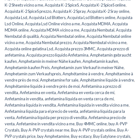
K-2 Sheets vicino a me
,
Acquista K-2 SpiceS
,
Acquista K-2 SpiceS online
,
Acquista K-2 SpiceS prezzo
,
Acquista K-2 Spray
,
Acquista K-2 Sray online
,
Acquista Lsd
,
Acquista Lsd Blotters
,
Acquista Lsd Blotters online
,
Acquista
Lsd Online
,
Acquista Lsd Online vicino a me
,
Acquista MDMA
,
Acquista
MDMA online
,
Acquista MDMA vicino a me
,
Acquista Nembutal
,
Acquista
Nembutal di qualità
,
Acquista Nembutal online
,
Acquista Nembutal online
vicino a me
,
Acquista Nembutal prezzo
,
Acquista Nembutal vicino a me
,
Acquista online gelatina Lsd
,
Acquista prezzo 3MMC
,
Acquista prezzo di
anfetamina
,
Acquista prezzo liquido Anfetamina
,
Amphetamin gebraucht
kaufen
,
Amphetamin in meiner Nähe kaufen
,
Amphetamin kaufen
,
Amphetamin kaufen Preis
,
Amphetamin zum Verkauf in meiner Nähe
,
Amphetamin zum Verkaufspreis
,
Amphétamine à vendre
,
Amphétamine à
vendre près de moi
,
Amphetamine for sale
,
Amphétamine liquide à vendre
,
Amphétamine liquide à vendre près de moi
,
Anfetamina a prezzo di
vendita
,
Anfetamina en venta
,
Anfetamina en venta cerca de mí
,
Anfetamina in vendita
,
anfetamina líquida en venta cerca de mí
,
Anfetamina liquida in vendita
,
Anfetamina liquida in vendita vicino a me
,
Anfetamina líquida para el precio de venta
,
anfetamina líquida para la
venta
,
Anfetamina liquida per prezzo di vendita
,
Anfetamina precio de
venta
,
Anfetamine in vendita vicino a me
,
Buy 4MMC online
,
buy A-PVP
Crystals
,
Buy A-PVP crystals near me
,
Buy A-PVP crystals online
,
Buy A-
PVP crystals price
,
buy Amphetamine
,
Buy ecstacy
,
Buy Eutylone crystals
,