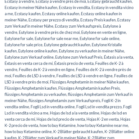
Ecstasy à vendre
,
Ecstasy à vendre près de moi
,
Ecstasy gebraucht kaufen
,
Ecstasy in meiner Nähe kaufen
,
Ecstasy in vendita
,
Ecstasy in vendita vicino
a me
,
Ecstasy kaufen
,
Ecstasy online kaufen
,
Ecstasy online kaufen in
meiner Nähe
,
Ecstasy per prezzo di vendita
,
Ecstasy Preis kaufen
,
Ecstasy
zum Verkauf in meiner Nähe
,
Ecstasy zum Verkaufspreis
,
Eutylone à
vendre
,
Eutylone à vendre près de chez moi
,
Eutylone en vente en ligne
,
Eutylone for sale
,
Eutylone for sale near me
,
Eutylone for sale online
,
Eutylone for sale price
,
Eutylone gebraucht kaufen
,
Eutylone Kristalle
kaufen
,
Eutylone online kaufen
,
Eutylone zu verkaufen in meiner Nähe
,
Eutylone zum Verkauf online
,
Eutylone zum Verkauf Preis
,
Éxtasis a la venta
,
Éxtasis en venta cerca de mí
,
Éxtasis precio de venta
,
Feuilles de K-2 à
vendre
,
Feuilles de K-2 à vendre en ligne
,
Feuilles de K-2 à vendre près de
moi
,
Feuilles de LSD à vendre
,
Feuilles de LSD à vendre en ligne
,
Feuilles de
LSD à vendre près de moi
,
Flüssiges Amphetamin in meiner Nähe kaufen
,
Flüssiges Amphetamin kaufen
,
Flüssiges Amphetamin kaufen Preis
,
flüssiges Amphetamin zu verkaufen
,
flüssiges Amphetamin zum Verkauf in
meiner Nähe
,
flüssiges Amphetamin zum Verkaufspreis
,
Fogli K-2 in
vendita online
,
Fogli Lsd in vendita online
,
Fogli Lsd in vendita prezzo
,
Fogli
Lsd in vendita vicino a me
,
Hojas de lsd a la venta online
,
Hojas de lsd en
venta cerca de mí
,
Hojas de lsd precio de venta
,
Hojas K-2 en venta
,
Hojas
K-2 precio de venta
,
how to buy Ketamine
,
how to buy Ketamine near me
,
how to buy Ketamine online
,
K-2 Blätter gebraucht kaufen
,
K-2 Blätter online
kaufen
,
K-2 Blätter zum Verkauf in meiner Nähe
,
K-2 Blätter zum