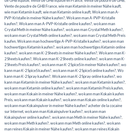
de GHB liquide
,
Vente de GHB liquide en France
,
Vente de poudre de GHB
,
Vente de poudre de GHB France
,
wie man Ketamin in meiner Nähe kauft
,
wie man Ketamin kauft
,
wie man Ketamin online kauft
,
Wo kann man A-
PVP-Kristalle in meiner Nähe kaufen?
,
Wo kann man A-PVP-Kristalle
kaufen?
,
Wo kann man A-PVP-Kristalle online kaufen?
,
wo kann man
Crystal Meth in meiner Nähe kaufen?
,
wo kann man Crystal Meth kaufen?
,
wo kann man Crystal Meth online kaufen?
,
wo kann man Crystal Meth Preis
kaufen
,
Wo kann man hochwertige A-PVP-Kristalle kaufen?
,
wo kann man
hochwertiges Ketamin kaufen?
,
wo kann man hochwertiges Ketamin online
kaufen?
,
wo kann man K-2 Sheets in meiner Nähe kaufen?
,
Wo kann man K-
2 Sheets kaufen?
,
Wo kann man K-2 Sheets online kaufen?
,
wo kann man K-
2 Sheets Preis kaufen?
,
wo kann man K-2 SpiceS in meiner Nähe kaufen?
,
wo
kann man K-2 SpiceS kaufen?
,
wo kann man K-2 SpiceS online kaufen?
,
Wo
kann man K-2 Spray kaufen?
,
Wo kann man K-2 Spray online kaufen?
,
wo
kann man Ketamin in meiner Nähe kaufen?
,
wo kann man Ketamin kaufen?
,
wo kann man Ketamin online kaufen?
,
wo kann man Ketamin Preis kaufen
,
wo kann man Kokain in meiner Nähe kaufen?
,
wo kann man Kokain kaufen
Preis
,
wo kann man Kokain kaufen?
,
wo kann man Kokain online kaufen?
,
wo kann man Kokainpulver in meiner Nähe kaufen? acheter de la cocaïne
sur Internet
,
wo kann man Kokainpulver kaufen?
,
wo kann man
Kokainpulver online kaufen?
,
wo kann man Meth in meiner Nähe kaufen?
,
wo kann man Meth kaufen?
,
wo kann man Meth online kaufen?
,
wo kann
man reines Kokain in meiner Nähe kaufen?
,
wo kann man reines Kokain