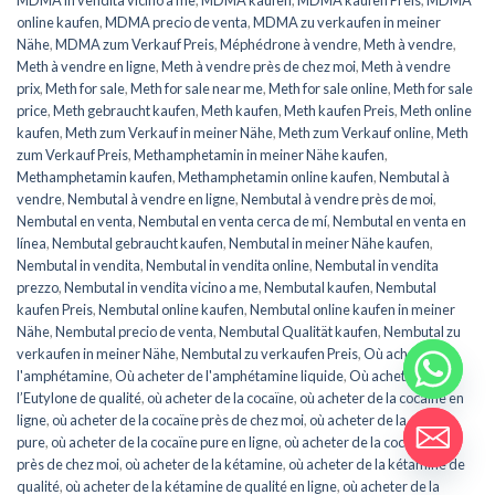
MDMA in vendita vicino a me
,
MDMA kaufen
,
MDMA kaufen Preis
,
MDMA
online kaufen
,
MDMA precio de venta
,
MDMA zu verkaufen in meiner
Nähe
,
MDMA zum Verkauf Preis
,
Méphédrone à vendre
,
Meth à vendre
,
Meth à vendre en ligne
,
Meth à vendre près de chez moi
,
Meth à vendre
prix
,
Meth for sale
,
Meth for sale near me
,
Meth for sale online
,
Meth for sale
price
,
Meth gebraucht kaufen
,
Meth kaufen
,
Meth kaufen Preis
,
Meth online
kaufen
,
Meth zum Verkauf in meiner Nähe
,
Meth zum Verkauf online
,
Meth
zum Verkauf Preis
,
Methamphetamin in meiner Nähe kaufen
,
Methamphetamin kaufen
,
Methamphetamin online kaufen
,
Nembutal à
vendre
,
Nembutal à vendre en ligne
,
Nembutal à vendre près de moi
,
Nembutal en venta
,
Nembutal en venta cerca de mí
,
Nembutal en venta en
línea
,
Nembutal gebraucht kaufen
,
Nembutal in meiner Nähe kaufen
,
Nembutal in vendita
,
Nembutal in vendita online
,
Nembutal in vendita
prezzo
,
Nembutal in vendita vicino a me
,
Nembutal kaufen
,
Nembutal
kaufen Preis
,
Nembutal online kaufen
,
Nembutal online kaufen in meiner
Nähe
,
Nembutal precio de venta
,
Nembutal Qualität kaufen
,
Nembutal zu
verkaufen in meiner Nähe
,
Nembutal zu verkaufen Preis
,
Où acheter de
l'amphétamine
,
Où acheter de l'amphétamine liquide
,
Où acheter de
l’Eutylone de qualité
,
où acheter de la cocaïne
,
où acheter de la cocaïne en
ligne
,
où acheter de la cocaïne près de chez moi
,
où acheter de la cocaïne
pure
,
où acheter de la cocaïne pure en ligne
,
où acheter de la cocaïne pure
près de chez moi
,
où acheter de la kétamine
,
où acheter de la kétamine de
qualité
,
où acheter de la kétamine de qualité en ligne
,
où acheter de la