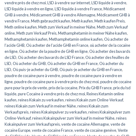
vendre près de chez moi
,
LSD à vendre sur internet
,
LSD liquide à vendre
,
LSD liquide à vendre en ligne
,
LSD liquide à vendre France
,
Médicament
GHB à vendre
,
Médicament GHB à vendre Allemagne
,
Médicament GHB à
vendre France
,
Meth gebraucht kaufen
,
Meth kaufen
,
Meth kaufen Preis
,
Meth online kaufen
,
Meth zum Verkauf in meiner Nähe
,
Meth zum Verkauf
online
,
Meth zum Verkauf Preis
,
Methamphetamin in meiner Nähe kaufen
,
Methamphetamin kaufen
,
Methamphetamin online kaufen
,
Où acheter de
l’acide GHB
,
Où acheter de l’acide GHB en France
,
où acheter de la cocaïne
en ligne
,
Où acheter de la poudre de GHB en ligne
,
Où acheter des buvards
de LSD
,
Où acheter des buvards de LSD France
,
Où acheter des feuilles de
LSD
,
Où acheter du GHB
,
Où acheter du GHB en France
,
Où acheter du
LSD
,
Où puis-je acheter du GHB
,
Où puis-je acheter du GHB en France
,
poudre de cocaïne pure à vendre
,
poudre de cocaïne pure à vendre en
ligne
,
poudre de cocaïne pure à vendre près de chez moi
,
poudre de cocaïne
pure pour le prix de vente
,
prix de la cocaïne
,
Prix du GHB France
,
prix du lsd
liquide
,
pure Cocaïne à vendre près de chez moi
,
Reines Ketamin online
kaufen
,
reines Kokain zu verkaufen
,
reines Kokain zum Online-Verkauf
,
reines Kokain zum Verkauf in meiner Nähe
,
reines Kokain zum
Verkaufspreis
,
reines Kokainpulver zu verkaufen
,
reines Kokainpulver zum
Online-Verkauf
,
reines Kokainpulver zum Verkauf in meiner Nähe
,
reines
Kokainpulver zum Verkaufspreis
,
vente de cocaïne Allemagne
,
vente de
cocaïne Europe
,
vente de cocaïne France
,
vente de cocaïne genève
,
Vente