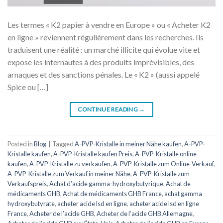
Les termes « K2 papier à vendre en Europe » ou « Acheter K2
en ligne » reviennent régulièrement dans les recherches. Ils
traduisent une réalité : un marché illicite qui évolue vite et
expose les internautes à des produits imprévisibles, des
arnaques et des sanctions pénales. Le « K2 » (aussi appelé
Spice ou […]
CONTINUE READING
→
Posted in
Blog
|
Tagged
A-PVP-Kristalle in meiner Nähe kaufen
,
A-PVP-
Kristalle kaufen
,
A-PVP-Kristalle kaufen Preis
,
A-PVP-Kristalle online
kaufen
,
A-PVP-Kristalle zu verkaufen
,
A-PVP-Kristalle zum Online-Verkauf
,
A-PVP-Kristalle zum Verkauf in meiner Nähe
,
A-PVP-Kristalle zum
Verkaufspreis
,
Achat d’acide gamma-hydroxybutyrique
,
Achat de
médicaments GHB
,
Achat de médicaments GHB France
,
achat gamma
hydroxybutyrate
,
acheter acide lsd en ligne
,
acheter acide lsd en ligne
France
,
Acheter de l’acide GHB
,
Acheter de l’acide GHB Allemagne
,