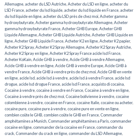
Allemagne
,
acheter du LSD Autriche
,
Acheter du LSD en ligne
,
acheter du
LSD France
,
acheter du lsd liquide
,
acheter du lsd liquide en France
,
acheter
du lsd liquide en ligne
,
acheter du LSD près de chez moi
,
Acheter gamma
hydroxybutyrate
,
Acheter gamma hydroxybutyrate Allemagne
,
Acheter
gamma hydroxybutyrate France
,
Acheter GHB Europe
,
Acheter GHB
Liquide Allemagne
,
Acheter GHB Liquide Autriche
,
Acheter GHB Liquide en
ligne
,
Acheter GHB Liquide France
,
Acheter K2 en ligne
,
Acheter K2 papier
,
Acheter K2 Spray
,
Acheter K2 Spray Allemagne
,
Acheter K2 Spray Autriche
,
Acheter K2 Spray en ligne
,
Acheter K2 Spray France acide lsd France
,
Acheter KoKain
,
Acide GHB à vendre
,
Acide GHB à vendre Allemagne
,
Acide GHB à vendre en ligne
,
Acide GHB à vendre Europe
,
Acide GHB à
vendre France
,
Acide GHB à vendre près de chez moi
,
Acide GHB en vente
en ligne
,
acide lsd
,
acide lsd à vendre
,
acide lsd à vendre France
,
acide lsd
drogue
,
acide lsd drogue France
,
acide lsd France
,
acquisto di cocaina
,
Cocaïne à vendre
,
cocaïne à vendre en France
,
Cocaïne à vendre en ligne
,
Cocaïne à vendre près de chez moi
,
Cocaïne bolivienne à vendre
,
cocaïne
colombienne à vendre
,
cocaïne en France
,
cocaïne Italie
,
cocaïne ou acheter
,
cocaïne pure
,
cocaïne pure à vendre
,
cocaïne pure en vente en ligne
,
combien coûte le GHB
,
combien coûte le GHB en France
,
Commander
amphétamines a Munich
,
Commander amphétamines a Paris
,
commander
cocaïne en ligne
,
commander de la cocaïne en France
,
commander du
crack
,
Commander du crack en ligne
,
commander du LSD Allemagne
,