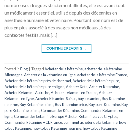
nombreuses drogues strictement illicites, elle est avant tout
un médicament essentiel, utilisé depuis des décennies en
anesthésie humaine et vétérinaire. Pourtant, son nom est de
plus en plus associé à des usages non médicaux, à des
contextes festifs, mais […]
CONTINUE READING
→
Posted in
Blog
|
Tagged
Acheter de la kétamine
,
acheter de la kétamine
Allemagne
,
Acheter de la kétamine en ligne
,
acheter de la kétamine France
,
Acheter de la kétamine près de chez moi
,
Acheter de la kétamine pure
,
Acheter de la kétamine pure en ligne
,
Acheter Keta
,
Acheter Ketamine
,
Acheter Kétamine Autriche
,
Acheter kétamine en France
,
Acheter
Ketamine en ligne
,
Acheter Kétamine Suisse
,
buy ketamine
,
Buy Ketamine
near me
,
Buy Ketamine online
,
Buy Ketamine price
,
Buy pure Ketamine
,
Buy
pure Ketamine online
,
Commander Kétamine
,
Commander Ketamine en
ligne
,
Commander ketamine Europe Acheter Ketamine avec Cryptos
,
Commander kétamine HCL France
,
comment acheter de la kétamine
,
how
to buy Ketamine
,
how to buy Ketamine near me
,
how to buy Ketamine