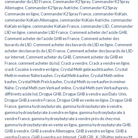
commander du LSD France
,
Commander K2 Spray
,
Commander K2 Spray
Allemagne
,
Commander K2 Spray Autriche
,
Commander K2 Spray
Commande en ligne
,
Commander K2 Spray France
,
commander KoKain
,
commander KoKain Allemagne
,
commander KoKain Autriche
,
commander
KoKain en ligne
,
commander KoKain France
,
commander LSD
,
Commander
LSD en ligne
,
commander LSD France
,
Comment acheter de l’acide GHB
,
Comment acheter de l’acide GHB en France
,
Comment acheter des
buvards de LSD
,
Comment acheter des buvards de LSD en ligne
,
Comment
acheter des buvards de LSD France
,
Comment acheter des buvards de LSD
sur internet
,
Comment acheter du GHB
,
Comment acheter du GHB en
France
,
comment acheter du lsd
,
Crack a vendre
,
Crack a vendre en ligne
,
crack Cocaïne à vendre en ligne
,
Crystal Meth gebraucht kaufen
,
Crystal
Meth in meiner Nähe kaufen
,
Crystal Meth kaufen
,
Crystal Meth online
kaufen
,
Crystal Meth Preis kaufen
,
Crystal Meth zu verkaufen in meiner
Nähe
,
Crystal Meth zum Verkauf online
,
Crystal Meth zum Verkaufspreis
,
différents acide lsd
,
Drogue GHB
,
Drogue GHB à vendre aux États-Unis
,
Drogue GHB à vendre France
,
Drogue GHB en vente en ligne
,
Drogue GHB
France
,
gamma hydroxybutyrate
,
gamma hydroxybutyrate à vendre
,
gamma hydroxybutyrate à vendre en ligne
,
gamma hydroxybutyrate à
vendre France
,
gamma hydroxybutyrate à vendre près de chez moi
,
gamma hydroxybutyrate en vente en ligne
,
gamma hydroxybutyrate GHB
,
GHB à vendre
,
GHB à vendre Allemagne
,
GHB à vendre en ligne
,
GHB à
vendre France
,
GHB à vendre sur Internet
,
GHB GBL
,
K-2 Blätter gebraucht