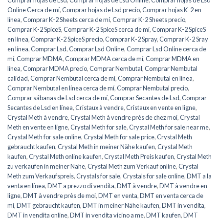
Comprar hojas de Lsd
,
Comprar hojas de Lsd Online
,
Comprar hojas de Lsd
Online Cerca de mí
,
Comprar hojas de Lsd precio
,
Comprar hojas K-2 en
línea
,
Comprar K-2 Sheets cerca de mí
,
Comprar K-2 Sheets precio
,
Comprar K-2 SpiceS
,
Comprar K-2 SpiceS cerca de mí
,
Comprar K-2 SpiceS
en línea
,
Comprar K-2 SpiceS precio
,
Comprar K-2 Spray
,
Comprar K-2 Sray
en línea
,
Comprar Lsd
,
Comprar Lsd Online
,
Comprar Lsd Online cerca de
mí
,
Comprar MDMA
,
Comprar MDMA cerca de mí
,
Comprar MDMA en
línea
,
Comprar MDMA precio
,
Comprar Nembutal
,
Comprar Nembutal
calidad
,
Comprar Nembutal cerca de mí
,
Comprar Nembutal en línea
,
Comprar Nembutal en línea cerca de mí
,
Comprar Nembutal precio
,
Comprar sábanas de Lsd cerca de mí
,
Comprar Secantes de Lsd
,
Comprar
Secantes de Lsd en línea
,
Cristaux à vendre
,
Cristaux en vente en ligne
,
Crystal Meth à vendre
,
Crystal Meth à vendre près de chez moi
,
Crystal
Meth en vente en ligne
,
Crystal Meth for sale
,
Crystal Meth for sale near me
,
Crystal Meth for sale online
,
Crystal Meth for sale price
,
Crystal Meth
gebraucht kaufen
,
Crystal Meth in meiner Nähe kaufen
,
Crystal Meth
kaufen
,
Crystal Meth online kaufen
,
Crystal Meth Preis kaufen
,
Crystal Meth
zu verkaufen in meiner Nähe
,
Crystal Meth zum Verkauf online
,
Crystal
Meth zum Verkaufspreis
,
Crystals for sale
,
Crystals for sale online
,
DMT a la
venta en línea
,
DMT a prezzo di vendita
,
DMT à vendre
,
DMT à vendre en
ligne
,
DMT à vendre près de moi
,
DMT en venta
,
DMT en venta cerca de
mí
,
DMT gebraucht kaufen
,
DMT in meiner Nähe kaufen
,
DMT in vendita
,
DMT in vendita online
,
DMT in vendita vicino a me
,
DMT kaufen
,
DMT