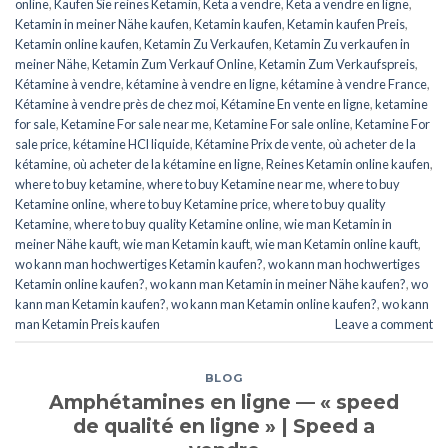
online
,
Kaufen Sie reines Ketamin
,
Keta a vendre
,
Keta a vendre en ligne
,
Ketamin in meiner Nähe kaufen
,
Ketamin kaufen
,
Ketamin kaufen Preis
,
Ketamin online kaufen
,
Ketamin Zu Verkaufen
,
Ketamin Zu verkaufen in
meiner Nähe
,
Ketamin Zum Verkauf Online
,
Ketamin Zum Verkaufspreis
,
Kétamine à vendre
,
kétamine à vendre en ligne
,
kétamine à vendre France
,
Kétamine à vendre près de chez moi
,
Kétamine En vente en ligne
,
ketamine
for sale
,
Ketamine For sale near me
,
Ketamine For sale online
,
Ketamine For
sale price
,
kétamine HCl liquide
,
Kétamine Prix de vente
,
où acheter de la
kétamine
,
où acheter de la kétamine en ligne
,
Reines Ketamin online kaufen
,
where to buy ketamine
,
where to buy Ketamine near me
,
where to buy
Ketamine online
,
where to buy Ketamine price
,
where to buy quality
Ketamine
,
where to buy quality Ketamine online
,
wie man Ketamin in
meiner Nähe kauft
,
wie man Ketamin kauft
,
wie man Ketamin online kauft
,
wo kann man hochwertiges Ketamin kaufen?
,
wo kann man hochwertiges
Ketamin online kaufen?
,
wo kann man Ketamin in meiner Nähe kaufen?
,
wo
kann man Ketamin kaufen?
,
wo kann man Ketamin online kaufen?
,
wo kann
man Ketamin Preis kaufen
Leave a comment
BLOG
Amphétamines en ligne — « speed
de qualité en ligne » | Speed a