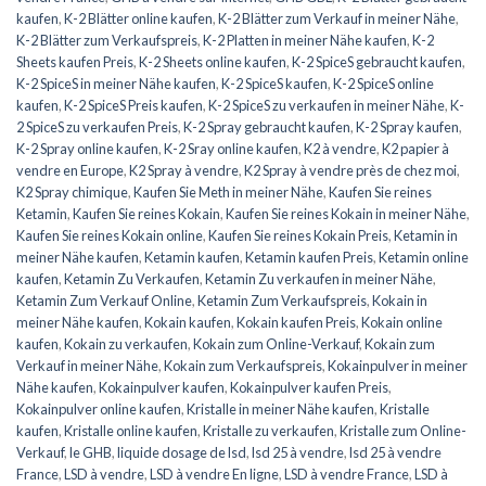
kaufen
,
K-2 Blätter online kaufen
,
K-2 Blätter zum Verkauf in meiner Nähe
,
K-2 Blätter zum Verkaufspreis
,
K-2 Platten in meiner Nähe kaufen
,
K-2
Sheets kaufen Preis
,
K-2 Sheets online kaufen
,
K-2 SpiceS gebraucht kaufen
,
K-2 SpiceS in meiner Nähe kaufen
,
K-2 SpiceS kaufen
,
K-2 SpiceS online
kaufen
,
K-2 SpiceS Preis kaufen
,
K-2 SpiceS zu verkaufen in meiner Nähe
,
K-
2 SpiceS zu verkaufen Preis
,
K-2 Spray gebraucht kaufen
,
K-2 Spray kaufen
,
K-2 Spray online kaufen
,
K-2 Sray online kaufen
,
K2 à vendre
,
K2 papier à
vendre en Europe
,
K2 Spray à vendre
,
K2 Spray à vendre près de chez moi
,
K2 Spray chimique
,
Kaufen Sie Meth in meiner Nähe
,
Kaufen Sie reines
Ketamin
,
Kaufen Sie reines Kokain
,
Kaufen Sie reines Kokain in meiner Nähe
,
Kaufen Sie reines Kokain online
,
Kaufen Sie reines Kokain Preis
,
Ketamin in
meiner Nähe kaufen
,
Ketamin kaufen
,
Ketamin kaufen Preis
,
Ketamin online
kaufen
,
Ketamin Zu Verkaufen
,
Ketamin Zu verkaufen in meiner Nähe
,
Ketamin Zum Verkauf Online
,
Ketamin Zum Verkaufspreis
,
Kokain in
meiner Nähe kaufen
,
Kokain kaufen
,
Kokain kaufen Preis
,
Kokain online
kaufen
,
Kokain zu verkaufen
,
Kokain zum Online-Verkauf
,
Kokain zum
Verkauf in meiner Nähe
,
Kokain zum Verkaufspreis
,
Kokainpulver in meiner
Nähe kaufen
,
Kokainpulver kaufen
,
Kokainpulver kaufen Preis
,
Kokainpulver online kaufen
,
Kristalle in meiner Nähe kaufen
,
Kristalle
kaufen
,
Kristalle online kaufen
,
Kristalle zu verkaufen
,
Kristalle zum Online-
Verkauf
,
le GHB
,
liquide dosage de lsd
,
lsd 25 à vendre
,
lsd 25 à vendre
France
,
LSD à vendre
,
LSD à vendre En ligne
,
LSD à vendre France
,
LSD à