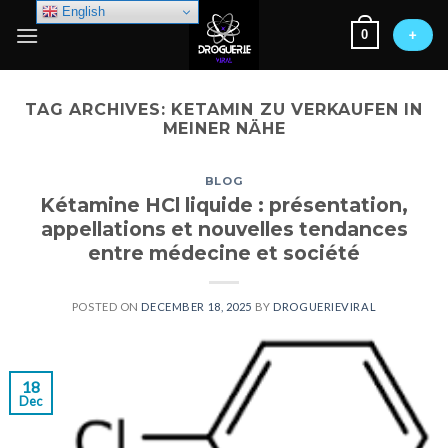
Skip
English
0
to
+
content
TAG ARCHIVES:
KETAMIN ZU VERKAUFEN IN
MEINER NÄHE
BLOG
Kétamine HCl liquide : présentation,
appellations et nouvelles tendances
entre médecine et société
POSTED ON
DECEMBER 18, 2025
BY
DROGUERIEVIRAL
18
Dec