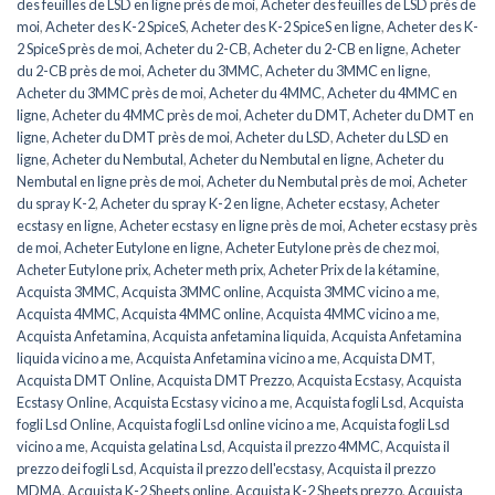
des feuilles de LSD en ligne près de moi
,
Acheter des feuilles de LSD près de
moi
,
Acheter des K-2 SpiceS
,
Acheter des K-2 SpiceS en ligne
,
Acheter des K-
2 SpiceS près de moi
,
Acheter du 2-CB
,
Acheter du 2-CB en ligne
,
Acheter
du 2-CB près de moi
,
Acheter du 3MMC
,
Acheter du 3MMC en ligne
,
Acheter du 3MMC près de moi
,
Acheter du 4MMC
,
Acheter du 4MMC en
ligne
,
Acheter du 4MMC près de moi
,
Acheter du DMT
,
Acheter du DMT en
ligne
,
Acheter du DMT près de moi
,
Acheter du LSD
,
Acheter du LSD en
ligne
,
Acheter du Nembutal
,
Acheter du Nembutal en ligne
,
Acheter du
Nembutal en ligne près de moi
,
Acheter du Nembutal près de moi
,
Acheter
du spray K-2
,
Acheter du spray K-2 en ligne
,
Acheter ecstasy
,
Acheter
ecstasy en ligne
,
Acheter ecstasy en ligne près de moi
,
Acheter ecstasy près
de moi
,
Acheter Eutylone en ligne
,
Acheter Eutylone près de chez moi
,
Acheter Eutylone prix
,
Acheter meth prix
,
Acheter Prix de la kétamine
,
Acquista 3MMC
,
Acquista 3MMC online
,
Acquista 3MMC vicino a me
,
Acquista 4MMC
,
Acquista 4MMC online
,
Acquista 4MMC vicino a me
,
Acquista Anfetamina
,
Acquista anfetamina liquida
,
Acquista Anfetamina
liquida vicino a me
,
Acquista Anfetamina vicino a me
,
Acquista DMT
,
Acquista DMT Online
,
Acquista DMT Prezzo
,
Acquista Ecstasy
,
Acquista
Ecstasy Online
,
Acquista Ecstasy vicino a me
,
Acquista fogli Lsd
,
Acquista
fogli Lsd Online
,
Acquista fogli Lsd online vicino a me
,
Acquista fogli Lsd
vicino a me
,
Acquista gelatina Lsd
,
Acquista il prezzo 4MMC
,
Acquista il
prezzo dei fogli Lsd
,
Acquista il prezzo dell'ecstasy
,
Acquista il prezzo
MDMA
,
Acquista K-2 Sheets online
,
Acquista K-2 Sheets prezzo
,
Acquista