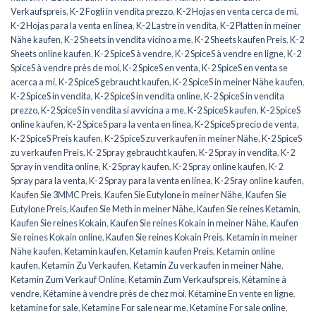
Verkaufspreis
,
K-2 Fogli in vendita prezzo
,
K-2 Hojas en venta cerca de mí
,
K-2 Hojas para la venta en línea
,
K-2 Lastre in vendita
,
K-2 Platten in meiner
Nähe kaufen
,
K-2 Sheets in vendita vicino a me
,
K-2 Sheets kaufen Preis
,
K-2
Sheets online kaufen
,
K-2 SpiceS à vendre
,
K-2 SpiceS à vendre en ligne
,
K-2
SpiceS à vendre près de moi
,
K-2 SpiceS en venta
,
K-2 SpiceS en venta se
acerca a mí
,
K-2 SpiceS gebraucht kaufen
,
K-2 SpiceS in meiner Nähe kaufen
,
K-2 SpiceS in vendita
,
K-2 SpiceS in vendita online
,
K-2 SpiceS in vendita
prezzo
,
K-2 SpiceS in vendita si avvicina a me
,
K-2 SpiceS kaufen
,
K-2 SpiceS
online kaufen
,
K-2 SpiceS para la venta en línea
,
K-2 SpiceS precio de venta
,
K-2 SpiceS Preis kaufen
,
K-2 SpiceS zu verkaufen in meiner Nähe
,
K-2 SpiceS
zu verkaufen Preis
,
K-2 Spray gebraucht kaufen
,
K-2 Spray in vendita
,
K-2
Spray in vendita online
,
K-2 Spray kaufen
,
K-2 Spray online kaufen
,
K-2
Spray para la venta
,
K-2 Spray para la venta en línea
,
K-2 Sray online kaufen
,
Kaufen Sie 3MMC Preis
,
Kaufen Sie Eutylone in meiner Nähe
,
Kaufen Sie
Eutylone Preis
,
Kaufen Sie Meth in meiner Nähe
,
Kaufen Sie reines Ketamin
,
Kaufen Sie reines Kokain
,
Kaufen Sie reines Kokain in meiner Nähe
,
Kaufen
Sie reines Kokain online
,
Kaufen Sie reines Kokain Preis
,
Ketamin in meiner
Nähe kaufen
,
Ketamin kaufen
,
Ketamin kaufen Preis
,
Ketamin online
kaufen
,
Ketamin Zu Verkaufen
,
Ketamin Zu verkaufen in meiner Nähe
,
Ketamin Zum Verkauf Online
,
Ketamin Zum Verkaufspreis
,
Kétamine à
vendre
,
Kétamine à vendre près de chez moi
,
Kétamine En vente en ligne
,
ketamine for sale
,
Ketamine For sale near me
,
Ketamine For sale online
,