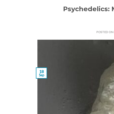
Psychedelics: 
POSTED O
18
Sep