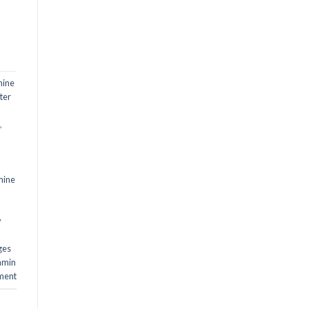
mine
ter
,
,
mine
y
ges
amin
ment