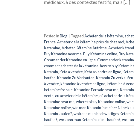
médicaux, à des contextes festifs, mais […]
Posted in
Blog
|
Tagged
Acheter de la kétamine
,
achet
France
,
Acheter de la kétamine près de chez moi
,
Ache
Ketamine
,
Acheter Kétamine Autriche
,
Acheter kétami
Buy Ketamine near me
,
Buy Ketamine online
,
Buy Keta
Commander Ketamine en ligne
,
Commander ketamine 
comment acheter de la kétamine
,
how to buy Ketamin
Ketamin
,
Keta a vendre
,
Keta a vendre en ligne
,
Ketami
kaufen
,
Ketamin Zu Verkaufen
,
Ketamin Zu verkaufen 
à vendre
,
kétamine à vendre en ligne
,
kétamine à ven
ketamine for sale
,
Ketamine For sale near me
,
Ketamine
vente
,
où acheter de la kétamine
,
où acheter de la két
Ketamine near me
,
where to buy Ketamine online
,
wher
Ketamine online
,
wie man Ketamin in meiner Nähe kau
Ketamin kaufen?
,
wo kann man hochwertiges Ketamin 
kaufen?
,
wo kann man Ketamin online kaufen?
,
wo kan