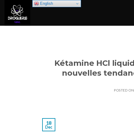
Skip
English
to
content
Kétamine HCl liquid
nouvelles tendan
POSTED O
18
Dec