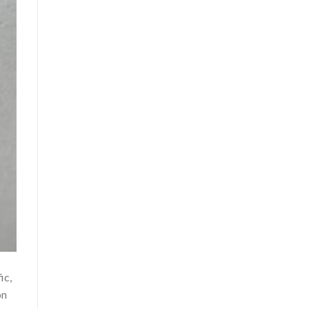
ic,
on