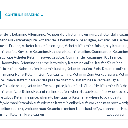
CONTINUE READING
→
er de la kétamine Allemagne
,
Acheter de la kétamine en ligne
,
acheter de la kéta
ter de la kétamine pure
,
Acheter de la kétamine pure en ligne
,
Acheter Keta
,
Ache
ne en France
,
Acheter Ketamine en ligne
,
Acheter Kétamine Suisse
,
buy ketamine
mine price
,
Buy pure Ketamine
,
Buy pure Ketamine online
,
Commander Kétamine
Europe Acheter Ketamine avec Cryptos
,
Commander kétamine HCL France
,
e
,
how to buy Ketamine near me
,
how to buy Ketamine online
,
Kaufen Sie reines
n in meiner Nähe kaufen
,
Ketamin kaufen
,
Ketamin kaufen Preis
,
Ketamin online
in meiner Nähe
,
Ketamin Zum Verkauf Online
,
Ketamin Zum Verkaufspreis
,
Kéta
dre France
,
Kétamine à vendre près de chez moi
,
Kétamine En vente en ligne
,
 For sale online
,
Ketamine For sale price
,
kétamine HCl liquide
,
Kétamine Prix de
amine en ligne
,
Reines Ketamin online kaufen
,
where to buy ketamine
,
where to bu
e to buy Ketamine price
,
where to buy quality Ketamine
,
where to buy quality
ft
,
wie man Ketamin kauft
,
wie man Ketamin online kauft
,
wo kann man hochwerti
online kaufen?
,
wo kann man Ketamin in meiner Nähe kaufen?
,
wo kann man Ket
n man Ketamin Preis kaufen
Leave a com