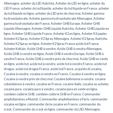
Allemagne
,
acheter du LSD Autriche
,
Acheter du LSD en ligne
,
acheter du
LSD France
,
acheter du lsd liquide
,
acheter du lsd liquide en France
,
acheter
du lsd liquide en ligne
,
acheter du LSD près de chez moi
,
Acheter gamma
hydroxybutyrate
,
Acheter gamma hydroxybutyrate Allemagne
,
Acheter
gamma hydroxybutyrate France
,
Acheter GHB Europe
,
Acheter GHB
Liquide Allemagne
,
Acheter GHB Liquide Autriche
,
Acheter GHB Liquide en
ligne
,
Acheter GHB Liquide France
,
Acheter K2 en ligne
,
Acheter K2 papier
,
Acheter K2 Spray
,
Acheter K2 Spray Allemagne
,
Acheter K2 Spray Autriche
,
Acheter K2 Spray en ligne
,
Acheter K2 Spray France acide lsd France
,
Acheter KoKain
,
Acide GHB à vendre
,
Acide GHB à vendre Allemagne
,
Acide GHB à vendre en ligne
,
Acide GHB à vendre Europe
,
Acide GHB à
vendre France
,
Acide GHB à vendre près de chez moi
,
Acide GHB en vente
en ligne
,
acide lsd
,
acide lsd à vendre
,
acide lsd à vendre France
,
acide lsd
drogue
,
acide lsd drogue France
,
acide lsd France
,
acquisto di cocaina
,
Cocaïne à vendre
,
cocaïne à vendre en France
,
Cocaïne à vendre en ligne
,
Cocaïne à vendre près de chez moi
,
Cocaïne bolivienne à vendre
,
cocaïne
colombienne à vendre
,
cocaïne en France
,
cocaïne Italie
,
cocaïne ou acheter
,
cocaïne pure
,
cocaïne pure à vendre
,
cocaïne pure en vente en ligne
,
combien coûte le GHB
,
combien coûte le GHB en France
,
Commander
amphétamines a Munich
,
Commander amphétamines a Paris
,
commander
cocaïne en ligne
,
commander de la cocaïne en France
,
commander du
crack
,
Commander du crack en ligne
,
commander du LSD Allemagne
,