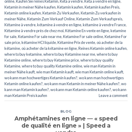
online
,
Kaufen Sie reines Ketamin
,
Keta a vendre
,
Keta a vendre en ligne
,
Ketamin in meiner Nähe kaufen
,
Ketamin kaufen
,
Ketamin kaufen Preis
,
Ketamin online kaufen
,
Ketamin Zu Verkaufen
,
Ketamin Zu verkaufen in
meiner Nähe
,
Ketamin Zum Verkauf Online
,
Ketamin Zum Verkaufspreis
,
Kétamine à vendre
,
kétamine à vendre en ligne
,
kétamine à vendre France
,
Kétamine à vendre près de chez moi
,
Kétamine En vente en ligne
,
ketamine
for sale
,
Ketamine For sale near me
,
Ketamine For sale online
,
Ketamine For
sale price
,
kétamine HCl liquide
,
Kétamine Prix de vente
,
où acheter de la
kétamine
,
où acheter de la kétamine en ligne
,
Reines Ketamin online kaufen
,
where to buy ketamine
,
where to buy Ketamine near me
,
where to buy
Ketamine online
,
where to buy Ketamine price
,
where to buy quality
Ketamine
,
where to buy quality Ketamine online
,
wie man Ketamin in
meiner Nähe kauft
,
wie man Ketamin kauft
,
wie man Ketamin online kauft
,
wo kann man hochwertiges Ketamin kaufen?
,
wo kann man hochwertiges
Ketamin online kaufen?
,
wo kann man Ketamin in meiner Nähe kaufen?
,
wo
kann man Ketamin kaufen?
,
wo kann man Ketamin online kaufen?
,
wo kann
man Ketamin Preis kaufen
Leave a comment
BLOG
Amphétamines en ligne — « speed
de qualité en ligne » | Speed a