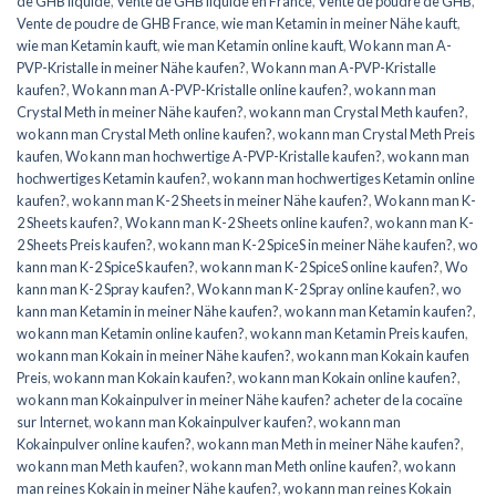
de GHB liquide
,
Vente de GHB liquide en France
,
Vente de poudre de GHB
,
Vente de poudre de GHB France
,
wie man Ketamin in meiner Nähe kauft
,
wie man Ketamin kauft
,
wie man Ketamin online kauft
,
Wo kann man A-
PVP-Kristalle in meiner Nähe kaufen?
,
Wo kann man A-PVP-Kristalle
kaufen?
,
Wo kann man A-PVP-Kristalle online kaufen?
,
wo kann man
Crystal Meth in meiner Nähe kaufen?
,
wo kann man Crystal Meth kaufen?
,
wo kann man Crystal Meth online kaufen?
,
wo kann man Crystal Meth Preis
kaufen
,
Wo kann man hochwertige A-PVP-Kristalle kaufen?
,
wo kann man
hochwertiges Ketamin kaufen?
,
wo kann man hochwertiges Ketamin online
kaufen?
,
wo kann man K-2 Sheets in meiner Nähe kaufen?
,
Wo kann man K-
2 Sheets kaufen?
,
Wo kann man K-2 Sheets online kaufen?
,
wo kann man K-
2 Sheets Preis kaufen?
,
wo kann man K-2 SpiceS in meiner Nähe kaufen?
,
wo
kann man K-2 SpiceS kaufen?
,
wo kann man K-2 SpiceS online kaufen?
,
Wo
kann man K-2 Spray kaufen?
,
Wo kann man K-2 Spray online kaufen?
,
wo
kann man Ketamin in meiner Nähe kaufen?
,
wo kann man Ketamin kaufen?
,
wo kann man Ketamin online kaufen?
,
wo kann man Ketamin Preis kaufen
,
wo kann man Kokain in meiner Nähe kaufen?
,
wo kann man Kokain kaufen
Preis
,
wo kann man Kokain kaufen?
,
wo kann man Kokain online kaufen?
,
wo kann man Kokainpulver in meiner Nähe kaufen? acheter de la cocaïne
sur Internet
,
wo kann man Kokainpulver kaufen?
,
wo kann man
Kokainpulver online kaufen?
,
wo kann man Meth in meiner Nähe kaufen?
,
wo kann man Meth kaufen?
,
wo kann man Meth online kaufen?
,
wo kann
man reines Kokain in meiner Nähe kaufen?
,
wo kann man reines Kokain