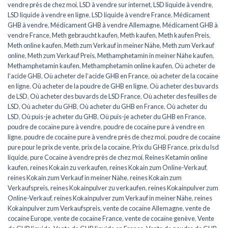
vendre près de chez moi
,
LSD à vendre sur internet
,
LSD liquide à vendre
,
LSD liquide à vendre en ligne
,
LSD liquide à vendre France
,
Médicament
GHB à vendre
,
Médicament GHB à vendre Allemagne
,
Médicament GHB à
vendre France
,
Meth gebraucht kaufen
,
Meth kaufen
,
Meth kaufen Preis
,
Meth online kaufen
,
Meth zum Verkauf in meiner Nähe
,
Meth zum Verkauf
online
,
Meth zum Verkauf Preis
,
Methamphetamin in meiner Nähe kaufen
,
Methamphetamin kaufen
,
Methamphetamin online kaufen
,
Où acheter de
l’acide GHB
,
Où acheter de l’acide GHB en France
,
où acheter de la cocaïne
en ligne
,
Où acheter de la poudre de GHB en ligne
,
Où acheter des buvards
de LSD
,
Où acheter des buvards de LSD France
,
Où acheter des feuilles de
LSD
,
Où acheter du GHB
,
Où acheter du GHB en France
,
Où acheter du
LSD
,
Où puis-je acheter du GHB
,
Où puis-je acheter du GHB en France
,
poudre de cocaïne pure à vendre
,
poudre de cocaïne pure à vendre en
ligne
,
poudre de cocaïne pure à vendre près de chez moi
,
poudre de cocaïne
pure pour le prix de vente
,
prix de la cocaïne
,
Prix du GHB France
,
prix du lsd
liquide
,
pure Cocaïne à vendre près de chez moi
,
Reines Ketamin online
kaufen
,
reines Kokain zu verkaufen
,
reines Kokain zum Online-Verkauf
,
reines Kokain zum Verkauf in meiner Nähe
,
reines Kokain zum
Verkaufspreis
,
reines Kokainpulver zu verkaufen
,
reines Kokainpulver zum
Online-Verkauf
,
reines Kokainpulver zum Verkauf in meiner Nähe
,
reines
Kokainpulver zum Verkaufspreis
,
vente de cocaïne Allemagne
,
vente de
cocaïne Europe
,
vente de cocaïne France
,
vente de cocaïne genève
,
Vente