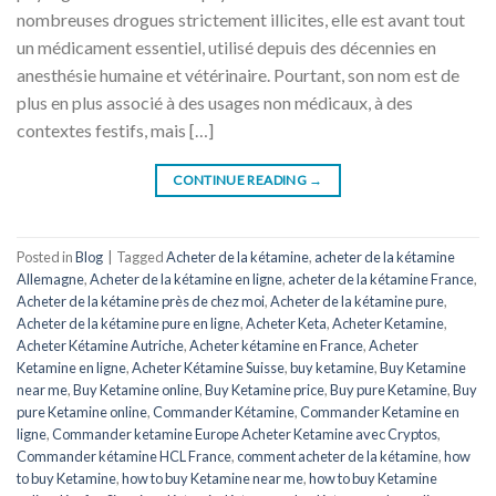
nombreuses drogues strictement illicites, elle est avant tout
un médicament essentiel, utilisé depuis des décennies en
anesthésie humaine et vétérinaire. Pourtant, son nom est de
plus en plus associé à des usages non médicaux, à des
contextes festifs, mais […]
CONTINUE READING
→
Posted in
Blog
|
Tagged
Acheter de la kétamine
,
acheter de la kétamine
Allemagne
,
Acheter de la kétamine en ligne
,
acheter de la kétamine France
,
Acheter de la kétamine près de chez moi
,
Acheter de la kétamine pure
,
Acheter de la kétamine pure en ligne
,
Acheter Keta
,
Acheter Ketamine
,
Acheter Kétamine Autriche
,
Acheter kétamine en France
,
Acheter
Ketamine en ligne
,
Acheter Kétamine Suisse
,
buy ketamine
,
Buy Ketamine
near me
,
Buy Ketamine online
,
Buy Ketamine price
,
Buy pure Ketamine
,
Buy
pure Ketamine online
,
Commander Kétamine
,
Commander Ketamine en
ligne
,
Commander ketamine Europe Acheter Ketamine avec Cryptos
,
Commander kétamine HCL France
,
comment acheter de la kétamine
,
how
to buy Ketamine
,
how to buy Ketamine near me
,
how to buy Ketamine