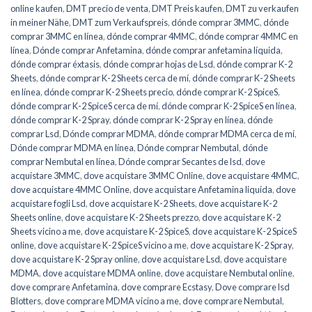
online kaufen
,
DMT precio de venta
,
DMT Preis kaufen
,
DMT zu verkaufen
in meiner Nähe
,
DMT zum Verkaufspreis
,
dónde comprar 3MMC
,
dónde
comprar 3MMC en línea
,
dónde comprar 4MMC
,
dónde comprar 4MMC en
línea
,
Dónde comprar Anfetamina
,
dónde comprar anfetamina líquida
,
dónde comprar éxtasis
,
dónde comprar hojas de Lsd
,
dónde comprar K-2
Sheets
,
dónde comprar K-2 Sheets cerca de mí
,
dónde comprar K-2 Sheets
en línea
,
dónde comprar K-2 Sheets precio
,
dónde comprar K-2 SpiceS
,
dónde comprar K-2 SpiceS cerca de mí
,
dónde comprar K-2 SpiceS en línea
,
dónde comprar K-2 Spray
,
dónde comprar K-2 Spray en línea
,
dónde
comprar Lsd
,
Dónde comprar MDMA
,
dónde comprar MDMA cerca de mí
,
Dónde comprar MDMA en línea
,
Dónde comprar Nembutal
,
dónde
comprar Nembutal en línea
,
Dónde comprar Secantes de lsd
,
dove
acquistare 3MMC
,
dove acquistare 3MMC Online
,
dove acquistare 4MMC
,
dove acquistare 4MMC Online
,
dove acquistare Anfetamina liquida
,
dove
acquistare fogli Lsd
,
dove acquistare K-2 Sheets
,
dove acquistare K-2
Sheets online
,
dove acquistare K-2 Sheets prezzo
,
dove acquistare K-2
Sheets vicino a me
,
dove acquistare K-2 SpiceS
,
dove acquistare K-2 SpiceS
online
,
dove acquistare K-2 SpiceS vicino a me
,
dove acquistare K-2 Spray
,
dove acquistare K-2 Spray online
,
dove acquistare Lsd
,
dove acquistare
MDMA
,
dove acquistare MDMA online
,
dove acquistare Nembutal online
,
dove comprare Anfetamina
,
dove comprare Ecstasy
,
Dove comprare lsd
Blotters
,
dove comprare MDMA vicino a me
,
dove comprare Nembutal
,