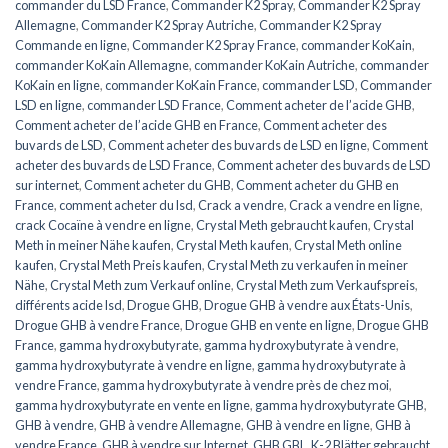
commander du LSD France
,
Commander K2 Spray
,
Commander K2 Spray
Allemagne
,
Commander K2 Spray Autriche
,
Commander K2 Spray
Commande en ligne
,
Commander K2 Spray France
,
commander KoKain
,
commander KoKain Allemagne
,
commander KoKain Autriche
,
commander
KoKain en ligne
,
commander KoKain France
,
commander LSD
,
Commander
LSD en ligne
,
commander LSD France
,
Comment acheter de l’acide GHB
,
Comment acheter de l’acide GHB en France
,
Comment acheter des
buvards de LSD
,
Comment acheter des buvards de LSD en ligne
,
Comment
acheter des buvards de LSD France
,
Comment acheter des buvards de LSD
sur internet
,
Comment acheter du GHB
,
Comment acheter du GHB en
France
,
comment acheter du lsd
,
Crack a vendre
,
Crack a vendre en ligne
,
crack Cocaïne à vendre en ligne
,
Crystal Meth gebraucht kaufen
,
Crystal
Meth in meiner Nähe kaufen
,
Crystal Meth kaufen
,
Crystal Meth online
kaufen
,
Crystal Meth Preis kaufen
,
Crystal Meth zu verkaufen in meiner
Nähe
,
Crystal Meth zum Verkauf online
,
Crystal Meth zum Verkaufspreis
,
différents acide lsd
,
Drogue GHB
,
Drogue GHB à vendre aux États-Unis
,
Drogue GHB à vendre France
,
Drogue GHB en vente en ligne
,
Drogue GHB
France
,
gamma hydroxybutyrate
,
gamma hydroxybutyrate à vendre
,
gamma hydroxybutyrate à vendre en ligne
,
gamma hydroxybutyrate à
vendre France
,
gamma hydroxybutyrate à vendre près de chez moi
,
gamma hydroxybutyrate en vente en ligne
,
gamma hydroxybutyrate GHB
,
GHB à vendre
,
GHB à vendre Allemagne
,
GHB à vendre en ligne
,
GHB à
vendre France
,
GHB à vendre sur Internet
,
GHB GBL
,
K-2 Blätter gebraucht