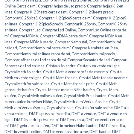
Comprar hojas de Lsd
,
Comprar hojas de Lsd Online
,
Comprar hojas de Lsd
Online Cerca de mí
,
Comprar hojas de Lsd precio
,
Comprar hojas K-2 en
línea
,
Comprar K-2 Sheets cerca de mí
,
Comprar K-2 Sheets precio
,
Comprar K-2 SpiceS
,
Comprar K-2 SpiceS cerca de mí
,
Comprar K-2 SpiceS
en línea
,
Comprar K-2 SpiceS precio
,
Comprar K-2 Spray
,
Comprar K-2 Sray
en línea
,
Comprar Lsd
,
Comprar Lsd Online
,
Comprar Lsd Online cerca de
mí
,
Comprar MDMA
,
Comprar MDMA cerca de mí
,
Comprar MDMA en
línea
,
Comprar MDMA precio
,
Comprar Nembutal
,
Comprar Nembutal
calidad
,
Comprar Nembutal cerca de mí
,
Comprar Nembutal en línea
,
Comprar Nembutal en línea cerca de mí
,
Comprar Nembutal precio
,
Comprar sábanas de Lsd cerca de mí
,
Comprar Secantes de Lsd
,
Comprar
Secantes de Lsd en línea
,
Cristaux à vendre
,
Cristaux en vente en ligne
,
Crystal Meth à vendre
,
Crystal Meth à vendre près de chez moi
,
Crystal
Meth en vente en ligne
,
Crystal Meth for sale
,
Crystal Meth for sale near me
,
Crystal Meth for sale online
,
Crystal Meth for sale price
,
Crystal Meth
gebraucht kaufen
,
Crystal Meth in meiner Nähe kaufen
,
Crystal Meth
kaufen
,
Crystal Meth online kaufen
,
Crystal Meth Preis kaufen
,
Crystal Meth
zu verkaufen in meiner Nähe
,
Crystal Meth zum Verkauf online
,
Crystal
Meth zum Verkaufspreis
,
Crystals for sale
,
Crystals for sale online
,
DMT a la
venta en línea
,
DMT a prezzo di vendita
,
DMT à vendre
,
DMT à vendre en
ligne
,
DMT à vendre près de moi
,
DMT en venta
,
DMT en venta cerca de
mí
,
DMT gebraucht kaufen
,
DMT in meiner Nähe kaufen
,
DMT in vendita
,
DMT in vendita online
,
DMT in vendita vicino a me
,
DMT kaufen
,
DMT