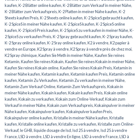
kaufen
,
K-2 Blätter online kaufen
,
K-2 Blätter zum Verkauf in meiner Nähe
,
K-2 Blätter zum Verkaufspreis
,
K-2 Platten in meiner Nähe kaufen
,
K-2
Sheets kaufen Preis
,
K-2 Sheets online kaufen
,
K-2 SpiceS gebraucht kaufen
,
K-2 SpiceS in meiner Nähe kaufen
,
K-2 SpiceS kaufen
,
K-2 SpiceS online
kaufen
,
K-2 SpiceS Preis kaufen
,
K-2 SpiceS zu verkaufen in meiner Nähe
,
K-
2 SpiceS zu verkaufen Preis
,
K-2 Spray gebraucht kaufen
,
K-2 Spray kaufen
,
K-2 Spray online kaufen
,
K-2 Sray online kaufen
,
K2 à vendre
,
K2 papier à
vendre en Europe
,
K2 Spray à vendre
,
K2 Spray à vendre près de chez moi
,
K2 Spray chimique
,
Kaufen Sie Meth in meiner Nähe
,
Kaufen Sie reines
Ketamin
,
Kaufen Sie reines Kokain
,
Kaufen Sie reines Kokain in meiner Nähe
,
Kaufen Sie reines Kokain online
,
Kaufen Sie reines Kokain Preis
,
Ketamin in
meiner Nähe kaufen
,
Ketamin kaufen
,
Ketamin kaufen Preis
,
Ketamin online
kaufen
,
Ketamin Zu Verkaufen
,
Ketamin Zu verkaufen in meiner Nähe
,
Ketamin Zum Verkauf Online
,
Ketamin Zum Verkaufspreis
,
Kokain in
meiner Nähe kaufen
,
Kokain kaufen
,
Kokain kaufen Preis
,
Kokain online
kaufen
,
Kokain zu verkaufen
,
Kokain zum Online-Verkauf
,
Kokain zum
Verkauf in meiner Nähe
,
Kokain zum Verkaufspreis
,
Kokainpulver in meiner
Nähe kaufen
,
Kokainpulver kaufen
,
Kokainpulver kaufen Preis
,
Kokainpulver online kaufen
,
Kristalle in meiner Nähe kaufen
,
Kristalle
kaufen
,
Kristalle online kaufen
,
Kristalle zu verkaufen
,
Kristalle zum Online-
Verkauf
,
le GHB
,
liquide dosage de lsd
,
lsd 25 à vendre
,
lsd 25 à vendre
France
,
LSD à vendre
,
LSD à vendre En ligne
,
LSD à vendre France
,
LSD à