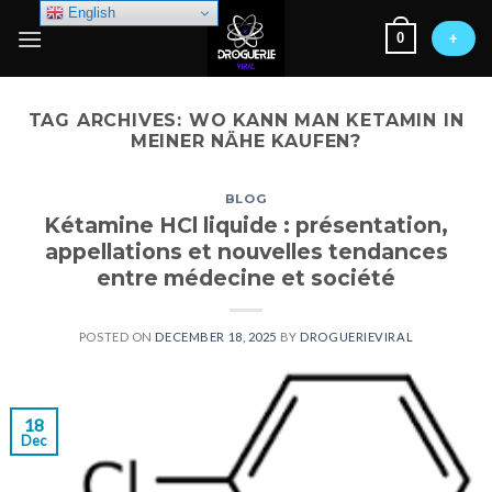
Skip
English
0
to
+
content
TAG ARCHIVES:
WO KANN MAN KETAMIN IN
MEINER NÄHE KAUFEN?
BLOG
Kétamine HCl liquide : présentation,
appellations et nouvelles tendances
entre médecine et société
POSTED ON
DECEMBER 18, 2025
BY
DROGUERIEVIRAL
18
Dec