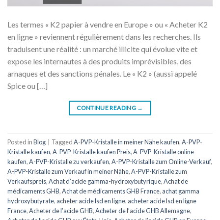
Les termes « K2 papier à vendre en Europe » ou « Acheter K2
en ligne » reviennent régulièrement dans les recherches. Ils
traduisent une réalité : un marché illicite qui évolue vite et
expose les internautes à des produits imprévisibles, des
arnaques et des sanctions pénales. Le « K2 » (aussi appelé
Spice ou […]
CONTINUE READING
→
Posted in
Blog
|
Tagged
A-PVP-Kristalle in meiner Nähe kaufen
,
A-PVP-
Kristalle kaufen
,
A-PVP-Kristalle kaufen Preis
,
A-PVP-Kristalle online
kaufen
,
A-PVP-Kristalle zu verkaufen
,
A-PVP-Kristalle zum Online-Verkauf
,
A-PVP-Kristalle zum Verkauf in meiner Nähe
,
A-PVP-Kristalle zum
Verkaufspreis
,
Achat d’acide gamma-hydroxybutyrique
,
Achat de
médicaments GHB
,
Achat de médicaments GHB France
,
achat gamma
hydroxybutyrate
,
acheter acide lsd en ligne
,
acheter acide lsd en ligne
France
,
Acheter de l’acide GHB
,
Acheter de l’acide GHB Allemagne
,