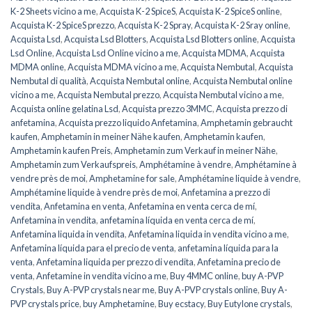
K-2 Sheets vicino a me
,
Acquista K-2 SpiceS
,
Acquista K-2 SpiceS online
,
Acquista K-2 SpiceS prezzo
,
Acquista K-2 Spray
,
Acquista K-2 Sray online
,
Acquista Lsd
,
Acquista Lsd Blotters
,
Acquista Lsd Blotters online
,
Acquista
Lsd Online
,
Acquista Lsd Online vicino a me
,
Acquista MDMA
,
Acquista
MDMA online
,
Acquista MDMA vicino a me
,
Acquista Nembutal
,
Acquista
Nembutal di qualità
,
Acquista Nembutal online
,
Acquista Nembutal online
vicino a me
,
Acquista Nembutal prezzo
,
Acquista Nembutal vicino a me
,
Acquista online gelatina Lsd
,
Acquista prezzo 3MMC
,
Acquista prezzo di
anfetamina
,
Acquista prezzo liquido Anfetamina
,
Amphetamin gebraucht
kaufen
,
Amphetamin in meiner Nähe kaufen
,
Amphetamin kaufen
,
Amphetamin kaufen Preis
,
Amphetamin zum Verkauf in meiner Nähe
,
Amphetamin zum Verkaufspreis
,
Amphétamine à vendre
,
Amphétamine à
vendre près de moi
,
Amphetamine for sale
,
Amphétamine liquide à vendre
,
Amphétamine liquide à vendre près de moi
,
Anfetamina a prezzo di
vendita
,
Anfetamina en venta
,
Anfetamina en venta cerca de mí
,
Anfetamina in vendita
,
anfetamina líquida en venta cerca de mí
,
Anfetamina liquida in vendita
,
Anfetamina liquida in vendita vicino a me
,
Anfetamina líquida para el precio de venta
,
anfetamina líquida para la
venta
,
Anfetamina liquida per prezzo di vendita
,
Anfetamina precio de
venta
,
Anfetamine in vendita vicino a me
,
Buy 4MMC online
,
buy A-PVP
Crystals
,
Buy A-PVP crystals near me
,
Buy A-PVP crystals online
,
Buy A-
PVP crystals price
,
buy Amphetamine
,
Buy ecstacy
,
Buy Eutylone crystals
,