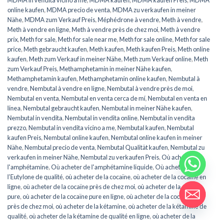
MDMA in vendita vicino a me
,
MDMA kaufen
,
MDMA kaufen Preis
,
MDMA
online kaufen
,
MDMA precio de venta
,
MDMA zu verkaufen in meiner
Nähe
,
MDMA zum Verkauf Preis
,
Méphédrone à vendre
,
Meth à vendre
,
Meth à vendre en ligne
,
Meth à vendre près de chez moi
,
Meth à vendre
prix
,
Meth for sale
,
Meth for sale near me
,
Meth for sale online
,
Meth for sale
price
,
Meth gebraucht kaufen
,
Meth kaufen
,
Meth kaufen Preis
,
Meth online
kaufen
,
Meth zum Verkauf in meiner Nähe
,
Meth zum Verkauf online
,
Meth
zum Verkauf Preis
,
Methamphetamin in meiner Nähe kaufen
,
Methamphetamin kaufen
,
Methamphetamin online kaufen
,
Nembutal à
vendre
,
Nembutal à vendre en ligne
,
Nembutal à vendre près de moi
,
Nembutal en venta
,
Nembutal en venta cerca de mí
,
Nembutal en venta en
línea
,
Nembutal gebraucht kaufen
,
Nembutal in meiner Nähe kaufen
,
Nembutal in vendita
,
Nembutal in vendita online
,
Nembutal in vendita
prezzo
,
Nembutal in vendita vicino a me
,
Nembutal kaufen
,
Nembutal
kaufen Preis
,
Nembutal online kaufen
,
Nembutal online kaufen in meiner
Nähe
,
Nembutal precio de venta
,
Nembutal Qualität kaufen
,
Nembutal zu
verkaufen in meiner Nähe
,
Nembutal zu verkaufen Preis
,
Où acheter de
l'amphétamine
,
Où acheter de l'amphétamine liquide
,
Où acheter de
l’Eutylone de qualité
,
où acheter de la cocaïne
,
où acheter de la cocaïne en
ligne
,
où acheter de la cocaïne près de chez moi
,
où acheter de la cocaïne
pure
,
où acheter de la cocaïne pure en ligne
,
où acheter de la cocaïne pure
près de chez moi
,
où acheter de la kétamine
,
où acheter de la kétamine de
qualité
,
où acheter de la kétamine de qualité en ligne
,
où acheter de la