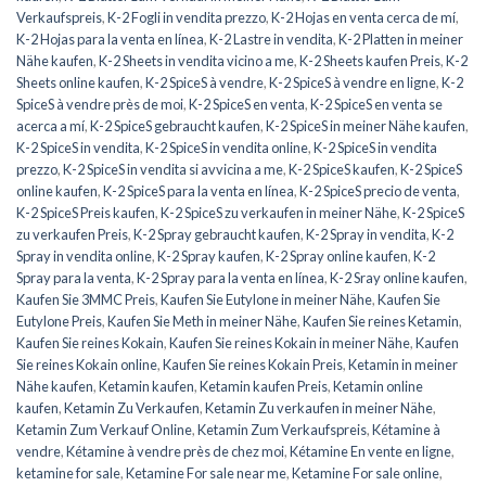
Verkaufspreis
,
K-2 Fogli in vendita prezzo
,
K-2 Hojas en venta cerca de mí
,
K-2 Hojas para la venta en línea
,
K-2 Lastre in vendita
,
K-2 Platten in meiner
Nähe kaufen
,
K-2 Sheets in vendita vicino a me
,
K-2 Sheets kaufen Preis
,
K-2
Sheets online kaufen
,
K-2 SpiceS à vendre
,
K-2 SpiceS à vendre en ligne
,
K-2
SpiceS à vendre près de moi
,
K-2 SpiceS en venta
,
K-2 SpiceS en venta se
acerca a mí
,
K-2 SpiceS gebraucht kaufen
,
K-2 SpiceS in meiner Nähe kaufen
,
K-2 SpiceS in vendita
,
K-2 SpiceS in vendita online
,
K-2 SpiceS in vendita
prezzo
,
K-2 SpiceS in vendita si avvicina a me
,
K-2 SpiceS kaufen
,
K-2 SpiceS
online kaufen
,
K-2 SpiceS para la venta en línea
,
K-2 SpiceS precio de venta
,
K-2 SpiceS Preis kaufen
,
K-2 SpiceS zu verkaufen in meiner Nähe
,
K-2 SpiceS
zu verkaufen Preis
,
K-2 Spray gebraucht kaufen
,
K-2 Spray in vendita
,
K-2
Spray in vendita online
,
K-2 Spray kaufen
,
K-2 Spray online kaufen
,
K-2
Spray para la venta
,
K-2 Spray para la venta en línea
,
K-2 Sray online kaufen
,
Kaufen Sie 3MMC Preis
,
Kaufen Sie Eutylone in meiner Nähe
,
Kaufen Sie
Eutylone Preis
,
Kaufen Sie Meth in meiner Nähe
,
Kaufen Sie reines Ketamin
,
Kaufen Sie reines Kokain
,
Kaufen Sie reines Kokain in meiner Nähe
,
Kaufen
Sie reines Kokain online
,
Kaufen Sie reines Kokain Preis
,
Ketamin in meiner
Nähe kaufen
,
Ketamin kaufen
,
Ketamin kaufen Preis
,
Ketamin online
kaufen
,
Ketamin Zu Verkaufen
,
Ketamin Zu verkaufen in meiner Nähe
,
Ketamin Zum Verkauf Online
,
Ketamin Zum Verkaufspreis
,
Kétamine à
vendre
,
Kétamine à vendre près de chez moi
,
Kétamine En vente en ligne
,
ketamine for sale
,
Ketamine For sale near me
,
Ketamine For sale online
,