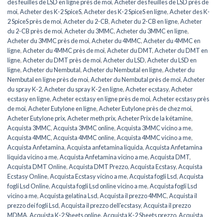
des feuilles de LSD en ligne près de moi
,
Acheter des feuilles de LSD près de
moi
,
Acheter des K-2 SpiceS
,
Acheter des K-2 SpiceS en ligne
,
Acheter des K-
2 SpiceS près de moi
,
Acheter du 2-CB
,
Acheter du 2-CB en ligne
,
Acheter
du 2-CB près de moi
,
Acheter du 3MMC
,
Acheter du 3MMC en ligne
,
Acheter du 3MMC près de moi
,
Acheter du 4MMC
,
Acheter du 4MMC en
ligne
,
Acheter du 4MMC près de moi
,
Acheter du DMT
,
Acheter du DMT en
ligne
,
Acheter du DMT près de moi
,
Acheter du LSD
,
Acheter du LSD en
ligne
,
Acheter du Nembutal
,
Acheter du Nembutal en ligne
,
Acheter du
Nembutal en ligne près de moi
,
Acheter du Nembutal près de moi
,
Acheter
du spray K-2
,
Acheter du spray K-2 en ligne
,
Acheter ecstasy
,
Acheter
ecstasy en ligne
,
Acheter ecstasy en ligne près de moi
,
Acheter ecstasy près
de moi
,
Acheter Eutylone en ligne
,
Acheter Eutylone près de chez moi
,
Acheter Eutylone prix
,
Acheter meth prix
,
Acheter Prix de la kétamine
,
Acquista 3MMC
,
Acquista 3MMC online
,
Acquista 3MMC vicino a me
,
Acquista 4MMC
,
Acquista 4MMC online
,
Acquista 4MMC vicino a me
,
Acquista Anfetamina
,
Acquista anfetamina liquida
,
Acquista Anfetamina
liquida vicino a me
,
Acquista Anfetamina vicino a me
,
Acquista DMT
,
Acquista DMT Online
,
Acquista DMT Prezzo
,
Acquista Ecstasy
,
Acquista
Ecstasy Online
,
Acquista Ecstasy vicino a me
,
Acquista fogli Lsd
,
Acquista
fogli Lsd Online
,
Acquista fogli Lsd online vicino a me
,
Acquista fogli Lsd
vicino a me
,
Acquista gelatina Lsd
,
Acquista il prezzo 4MMC
,
Acquista il
prezzo dei fogli Lsd
,
Acquista il prezzo dell'ecstasy
,
Acquista il prezzo
MDMA
,
Acquista K-2 Sheets online
,
Acquista K-2 Sheets prezzo
,
Acquista