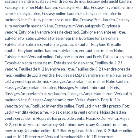
Ecstasy à vendre
,
Ecstasy à vendre près de moi
,
Ecstasy gebraucht kaufen
,
Ecstasy in meiner Nähe kaufen
,
Ecstasy in vendita
,
Ecstasy in vendita vicino
a me
,
Ecstasy kaufen
,
Ecstasy online kaufen
,
Ecstasy online kaufen in
meiner Nähe
,
Ecstasy per prezzo di vendita
,
Ecstasy Preis kaufen
,
Ecstasy
zum Verkauf in meiner Nähe
,
Ecstasy zum Verkaufspreis
,
Eutylone à
vendre
,
Eutylone à vendre près de chez moi
,
Eutylone en vente en ligne
,
Eutylone for sale
,
Eutylone for sale near me
,
Eutylone for sale online
,
Eutylone for sale price
,
Eutylone gebraucht kaufen
,
Eutylone Kristalle
kaufen
,
Eutylone online kaufen
,
Eutylone zu verkaufen in meiner Nähe
,
Eutylone zum Verkauf online
,
Eutylone zum Verkauf Preis
,
Éxtasis a la venta
,
Éxtasis en venta cerca de mí
,
Éxtasis precio de venta
,
Feuilles de K-2 à
vendre
,
Feuilles de K-2 à vendre en ligne
,
Feuilles de K-2 à vendre près de
moi
,
Feuilles de LSD à vendre
,
Feuilles de LSD à vendre en ligne
,
Feuilles de
LSD à vendre près de moi
,
Flüssiges Amphetamin in meiner Nähe kaufen
,
Flüssiges Amphetamin kaufen
,
Flüssiges Amphetamin kaufen Preis
,
flüssiges Amphetamin zu verkaufen
,
flüssiges Amphetamin zum Verkauf in
meiner Nähe
,
flüssiges Amphetamin zum Verkaufspreis
,
Fogli K-2 in
vendita online
,
Fogli Lsd in vendita online
,
Fogli Lsd in vendita prezzo
,
Fogli
Lsd in vendita vicino a me
,
Hojas de lsd a la venta online
,
Hojas de lsd en
venta cerca de mí
,
Hojas de lsd precio de venta
,
Hojas K-2 en venta
,
Hojas
K-2 precio de venta
,
how to buy Ketamine
,
how to buy Ketamine near me
,
how to buy Ketamine online
,
K-2 Blätter gebraucht kaufen
,
K-2 Blätter online
kaufen
,
K-2 Blätter zum Verkauf in meiner Nähe
,
K-2 Blätter zum