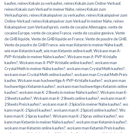
kaufen
,
reines Kokain zu verkaufen
,
reines Kokain zum Online-Verkauf
,
reines Kokain zum Verkauf in meiner Nähe
,
reines Kokain zum
Verkaufspreis
,
reines Kokainpulver zu verkaufen
,
reines Kokainpulver zum
Online-Verkauf
,
reines Kokainpulver zum Verkauf in meiner Nähe
,
reines
Kokainpulver zum Verkaufspreis
,
vente de cocaïne Allemagne
,
vente de
cocaïne Europe
,
vente de cocaïne France
,
vente de cocaïne genève
,
Vente
de GHB liquide
,
Vente de GHB liquide en France
,
Vente de poudre de GHB
,
Vente de poudre de GHB France
,
wie man Ketamin in meiner Nähe kauft
,
wie man Ketamin kauft
,
wie man Ketamin online kauft
,
Wo kann man A-
PVP-Kristalle in meiner Nähe kaufen?
,
Wo kann man A-PVP-Kristalle
kaufen?
,
Wo kann man A-PVP-Kristalle online kaufen?
,
wo kann man
Crystal Meth in meiner Nähe kaufen?
,
wo kann man Crystal Meth kaufen?
,
wo kann man Crystal Meth online kaufen?
,
wo kann man Crystal Meth Preis
kaufen
,
Wo kann man hochwertige A-PVP-Kristalle kaufen?
,
wo kann man
hochwertiges Ketamin kaufen?
,
wo kann man hochwertiges Ketamin online
kaufen?
,
wo kann man K-2 Sheets in meiner Nähe kaufen?
,
Wo kann man K-
2 Sheets kaufen?
,
Wo kann man K-2 Sheets online kaufen?
,
wo kann man K-
2 Sheets Preis kaufen?
,
wo kann man K-2 SpiceS in meiner Nähe kaufen?
,
wo
kann man K-2 SpiceS kaufen?
,
wo kann man K-2 SpiceS online kaufen?
,
Wo
kann man K-2 Spray kaufen?
,
Wo kann man K-2 Spray online kaufen?
,
wo
kann man Ketamin in meiner Nähe kaufen?
,
wo kann man Ketamin kaufen?
,
wo kann man Ketamin online kaufen?
,
wo kann man Ketamin Preis kaufen
,