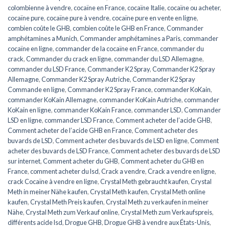
colombienne à vendre
,
cocaïne en France
,
cocaïne Italie
,
cocaïne ou acheter
,
cocaïne pure
,
cocaïne pure à vendre
,
cocaïne pure en vente en ligne
,
combien coûte le GHB
,
combien coûte le GHB en France
,
Commander
amphétamines a Munich
,
Commander amphétamines a Paris
,
commander
cocaïne en ligne
,
commander de la cocaïne en France
,
commander du
crack
,
Commander du crack en ligne
,
commander du LSD Allemagne
,
commander du LSD France
,
Commander K2 Spray
,
Commander K2 Spray
Allemagne
,
Commander K2 Spray Autriche
,
Commander K2 Spray
Commande en ligne
,
Commander K2 Spray France
,
commander KoKain
,
commander KoKain Allemagne
,
commander KoKain Autriche
,
commander
KoKain en ligne
,
commander KoKain France
,
commander LSD
,
Commander
LSD en ligne
,
commander LSD France
,
Comment acheter de l’acide GHB
,
Comment acheter de l’acide GHB en France
,
Comment acheter des
buvards de LSD
,
Comment acheter des buvards de LSD en ligne
,
Comment
acheter des buvards de LSD France
,
Comment acheter des buvards de LSD
sur internet
,
Comment acheter du GHB
,
Comment acheter du GHB en
France
,
comment acheter du lsd
,
Crack a vendre
,
Crack a vendre en ligne
,
crack Cocaïne à vendre en ligne
,
Crystal Meth gebraucht kaufen
,
Crystal
Meth in meiner Nähe kaufen
,
Crystal Meth kaufen
,
Crystal Meth online
kaufen
,
Crystal Meth Preis kaufen
,
Crystal Meth zu verkaufen in meiner
Nähe
,
Crystal Meth zum Verkauf online
,
Crystal Meth zum Verkaufspreis
,
différents acide lsd
,
Drogue GHB
,
Drogue GHB à vendre aux États-Unis
,