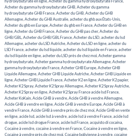
hydroxybutyrate en ligne
,
Acheter du gamma hydroxybutyrate France
,
Acheter du gamma hydroxybutyrate GHB
,
Acheter du gamma
hydroxybutyrate GHB France
,
Acheter du GHB
,
Acheter du GHB
Allemagne
,
Acheter du GHB Australie
,
acheter du ghb aux États-Unis
,
Acheter du ghb en Europe
,
Acheter du ghb en France
,
Acheter du GHB en
ligne
,
Acheter du GHB France
,
Acheter du GHB pas cher
,
Acheter du
GHB/GBL
,
Acheter du GHB/GBL France
,
Acheter du LSD
,
acheter du lsd
Allemagne
,
acheter du LSD Autriche
,
Acheter du LSD en ligne
,
acheter du
LSD France
,
acheter du lsd liquide
,
acheter du lsd liquide en France
,
acheter
du lsd liquide en ligne
,
acheter du LSD près de chez moi
,
Acheter gamma
hydroxybutyrate
,
Acheter gamma hydroxybutyrate Allemagne
,
Acheter
gamma hydroxybutyrate France
,
Acheter GHB Europe
,
Acheter GHB
Liquide Allemagne
,
Acheter GHB Liquide Autriche
,
Acheter GHB Liquide en
ligne
,
Acheter GHB Liquide France
,
Acheter K2 en ligne
,
Acheter K2 papier
,
Acheter K2 Spray
,
Acheter K2 Spray Allemagne
,
Acheter K2 Spray Autriche
,
Acheter K2 Spray en ligne
,
Acheter K2 Spray France acide lsd France
,
Acheter KoKain
,
Acide GHB à vendre
,
Acide GHB à vendre Allemagne
,
Acide GHB à vendre en ligne
,
Acide GHB à vendre Europe
,
Acide GHB à
vendre France
,
Acide GHB à vendre près de chez moi
,
Acide GHB en vente
en ligne
,
acide lsd
,
acide lsd à vendre
,
acide lsd à vendre France
,
acide lsd
drogue
,
acide lsd drogue France
,
acide lsd France
,
acquisto di cocaina
,
Cocaïne à vendre
,
cocaïne à vendre en France
,
Cocaïne à vendre en ligne
,
Cocaïne à vendre près de chez moi
,
Cocaïne bolivienne à vendre
,
cocaïne