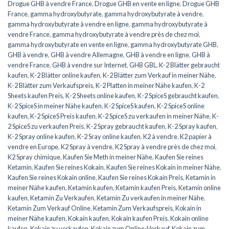
Drogue GHB à vendre France
,
Drogue GHB en vente en ligne
,
Drogue GHB
France
,
gamma hydroxybutyrate
,
gamma hydroxybutyrate à vendre
,
gamma hydroxybutyrate à vendre en ligne
,
gamma hydroxybutyrate à
vendre France
,
gamma hydroxybutyrate à vendre près de chez moi
,
gamma hydroxybutyrate en vente en ligne
,
gamma hydroxybutyrate GHB
,
GHB à vendre
,
GHB à vendre Allemagne
,
GHB à vendre en ligne
,
GHB à
vendre France
,
GHB à vendre sur Internet
,
GHB GBL
,
K-2 Blätter gebraucht
kaufen
,
K-2 Blätter online kaufen
,
K-2 Blätter zum Verkauf in meiner Nähe
,
K-2 Blätter zum Verkaufspreis
,
K-2 Platten in meiner Nähe kaufen
,
K-2
Sheets kaufen Preis
,
K-2 Sheets online kaufen
,
K-2 SpiceS gebraucht kaufen
,
K-2 SpiceS in meiner Nähe kaufen
,
K-2 SpiceS kaufen
,
K-2 SpiceS online
kaufen
,
K-2 SpiceS Preis kaufen
,
K-2 SpiceS zu verkaufen in meiner Nähe
,
K-
2 SpiceS zu verkaufen Preis
,
K-2 Spray gebraucht kaufen
,
K-2 Spray kaufen
,
K-2 Spray online kaufen
,
K-2 Sray online kaufen
,
K2 à vendre
,
K2 papier à
vendre en Europe
,
K2 Spray à vendre
,
K2 Spray à vendre près de chez moi
,
K2 Spray chimique
,
Kaufen Sie Meth in meiner Nähe
,
Kaufen Sie reines
Ketamin
,
Kaufen Sie reines Kokain
,
Kaufen Sie reines Kokain in meiner Nähe
,
Kaufen Sie reines Kokain online
,
Kaufen Sie reines Kokain Preis
,
Ketamin in
meiner Nähe kaufen
,
Ketamin kaufen
,
Ketamin kaufen Preis
,
Ketamin online
kaufen
,
Ketamin Zu Verkaufen
,
Ketamin Zu verkaufen in meiner Nähe
,
Ketamin Zum Verkauf Online
,
Ketamin Zum Verkaufspreis
,
Kokain in
meiner Nähe kaufen
,
Kokain kaufen
,
Kokain kaufen Preis
,
Kokain online
kaufen
,
Kokain zu verkaufen
,
Kokain zum Online-Verkauf
,
Kokain zum