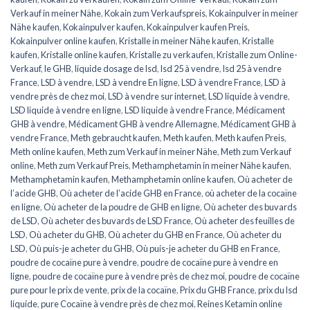
Verkauf in meiner Nähe
,
Kokain zum Verkaufspreis
,
Kokainpulver in meiner
Nähe kaufen
,
Kokainpulver kaufen
,
Kokainpulver kaufen Preis
,
Kokainpulver online kaufen
,
Kristalle in meiner Nähe kaufen
,
Kristalle
kaufen
,
Kristalle online kaufen
,
Kristalle zu verkaufen
,
Kristalle zum Online-
Verkauf
,
le GHB
,
liquide dosage de lsd
,
lsd 25 à vendre
,
lsd 25 à vendre
France
,
LSD à vendre
,
LSD à vendre En ligne
,
LSD à vendre France
,
LSD à
vendre près de chez moi
,
LSD à vendre sur internet
,
LSD liquide à vendre
,
LSD liquide à vendre en ligne
,
LSD liquide à vendre France
,
Médicament
GHB à vendre
,
Médicament GHB à vendre Allemagne
,
Médicament GHB à
vendre France
,
Meth gebraucht kaufen
,
Meth kaufen
,
Meth kaufen Preis
,
Meth online kaufen
,
Meth zum Verkauf in meiner Nähe
,
Meth zum Verkauf
online
,
Meth zum Verkauf Preis
,
Methamphetamin in meiner Nähe kaufen
,
Methamphetamin kaufen
,
Methamphetamin online kaufen
,
Où acheter de
l’acide GHB
,
Où acheter de l’acide GHB en France
,
où acheter de la cocaïne
en ligne
,
Où acheter de la poudre de GHB en ligne
,
Où acheter des buvards
de LSD
,
Où acheter des buvards de LSD France
,
Où acheter des feuilles de
LSD
,
Où acheter du GHB
,
Où acheter du GHB en France
,
Où acheter du
LSD
,
Où puis-je acheter du GHB
,
Où puis-je acheter du GHB en France
,
poudre de cocaïne pure à vendre
,
poudre de cocaïne pure à vendre en
ligne
,
poudre de cocaïne pure à vendre près de chez moi
,
poudre de cocaïne
pure pour le prix de vente
,
prix de la cocaïne
,
Prix du GHB France
,
prix du lsd
liquide
,
pure Cocaïne à vendre près de chez moi
,
Reines Ketamin online