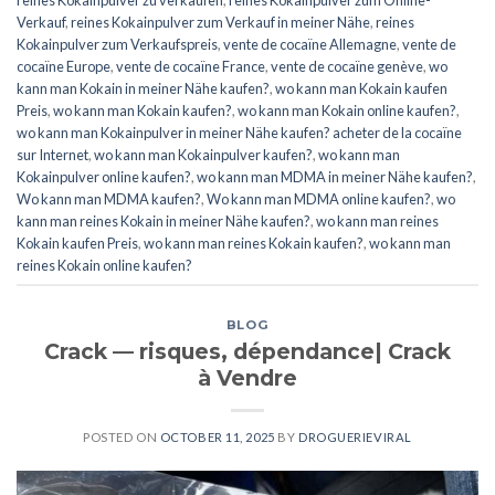
Verkauf
,
reines Kokainpulver zum Verkauf in meiner Nähe
,
reines
Kokainpulver zum Verkaufspreis
,
vente de cocaïne Allemagne
,
vente de
cocaïne Europe
,
vente de cocaïne France
,
vente de cocaïne genève
,
wo
kann man Kokain in meiner Nähe kaufen?
,
wo kann man Kokain kaufen
Preis
,
wo kann man Kokain kaufen?
,
wo kann man Kokain online kaufen?
,
wo kann man Kokainpulver in meiner Nähe kaufen? acheter de la cocaïne
sur Internet
,
wo kann man Kokainpulver kaufen?
,
wo kann man
Kokainpulver online kaufen?
,
wo kann man MDMA in meiner Nähe kaufen?
,
Wo kann man MDMA kaufen?
,
Wo kann man MDMA online kaufen?
,
wo
kann man reines Kokain in meiner Nähe kaufen?
,
wo kann man reines
Kokain kaufen Preis
,
wo kann man reines Kokain kaufen?
,
wo kann man
reines Kokain online kaufen?
BLOG
Crack — risques, dépendance| Crack
à Vendre
POSTED ON
OCTOBER 11, 2025
BY
DROGUERIEVIRAL