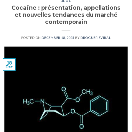
BLOG
Cocaïne : présentation, appellations
et nouvelles tendances du marché
contemporain
POSTED ON
DECEMBER 18, 2025
BY
DROGUERIEVIRAL
18
Dec