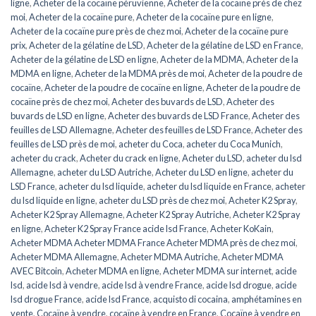
ligne
,
Acheter de la cocaïne péruvienne
,
Acheter de la cocaïne près de chez
moi
,
Acheter de la cocaïne pure
,
Acheter de la cocaïne pure en ligne
,
Acheter de la cocaïne pure près de chez moi
,
Acheter de la cocaïne pure
prix
,
Acheter de la gélatine de LSD
,
Acheter de la gélatine de LSD en France
,
Acheter de la gélatine de LSD en ligne
,
Acheter de la MDMA
,
Acheter de la
MDMA en ligne
,
Acheter de la MDMA près de moi
,
Acheter de la poudre de
cocaïne
,
Acheter de la poudre de cocaïne en ligne
,
Acheter de la poudre de
cocaïne près de chez moi
,
Acheter des buvards de LSD
,
Acheter des
buvards de LSD en ligne
,
Acheter des buvards de LSD France
,
Acheter des
feuilles de LSD Allemagne
,
Acheter des feuilles de LSD France
,
Acheter des
feuilles de LSD près de moi
,
acheter du Coca
,
acheter du Coca Munich
,
acheter du crack
,
Acheter du crack en ligne
,
Acheter du LSD
,
acheter du lsd
Allemagne
,
acheter du LSD Autriche
,
Acheter du LSD en ligne
,
acheter du
LSD France
,
acheter du lsd liquide
,
acheter du lsd liquide en France
,
acheter
du lsd liquide en ligne
,
acheter du LSD près de chez moi
,
Acheter K2 Spray
,
Acheter K2 Spray Allemagne
,
Acheter K2 Spray Autriche
,
Acheter K2 Spray
en ligne
,
Acheter K2 Spray France acide lsd France
,
Acheter KoKain
,
Acheter MDMA Acheter MDMA France Acheter MDMA près de chez moi
,
Acheter MDMA Allemagne
,
Acheter MDMA Autriche
,
Acheter MDMA
AVEC Bitcoin
,
Acheter MDMA en ligne
,
Acheter MDMA sur internet
,
acide
lsd
,
acide lsd à vendre
,
acide lsd à vendre France
,
acide lsd drogue
,
acide
lsd drogue France
,
acide lsd France
,
acquisto di cocaina
,
amphétamines en
vente
,
Cocaïne à vendre
,
cocaïne à vendre en France
,
Cocaïne à vendre en