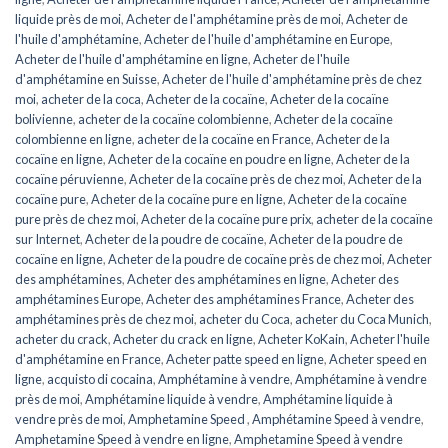
liquide près de moi
,
Acheter de l'amphétamine près de moi
,
Acheter de
l'huile d'amphétamine
,
Acheter de l'huile d'amphétamine en Europe
,
Acheter de l'huile d'amphétamine en ligne
,
Acheter de l'huile
d'amphétamine en Suisse
,
Acheter de l'huile d'amphétamine près de chez
moi
,
acheter de la coca
,
Acheter de la cocaïne
,
Acheter de la cocaïne
bolivienne
,
acheter de la cocaïne colombienne
,
Acheter de la cocaïne
colombienne en ligne
,
acheter de la cocaïne en France
,
Acheter de la
cocaïne en ligne
,
Acheter de la cocaïne en poudre en ligne
,
Acheter de la
cocaïne péruvienne
,
Acheter de la cocaïne près de chez moi
,
Acheter de la
cocaïne pure
,
Acheter de la cocaïne pure en ligne
,
Acheter de la cocaïne
pure près de chez moi
,
Acheter de la cocaïne pure prix
,
acheter de la cocaïne
sur Internet
,
Acheter de la poudre de cocaïne
,
Acheter de la poudre de
cocaïne en ligne
,
Acheter de la poudre de cocaïne près de chez moi
,
Acheter
des amphétamines
,
Acheter des amphétamines en ligne
,
Acheter des
amphétamines Europe
,
Acheter des amphétamines France
,
Acheter des
amphétamines près de chez moi
,
acheter du Coca
,
acheter du Coca Munich
,
acheter du crack
,
Acheter du crack en ligne
,
Acheter KoKain
,
Acheter l'huile
d'amphétamine en France
,
Acheter patte speed en ligne
,
Acheter speed en
ligne
,
acquisto di cocaina
,
Amphétamine à vendre
,
Amphétamine à vendre
près de moi
,
Amphétamine liquide à vendre
,
Amphétamine liquide à
vendre près de moi
,
Amphetamine Speed ​​​​
,
Amphétamine Speed ​​​​à vendre
,
Amphetamine Speed ​​​​à vendre en ligne
,
Amphetamine Speed ​​​​à vendre