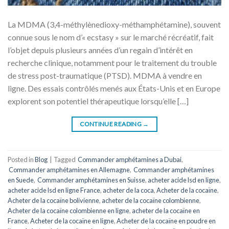
La MDMA (3,4-méthylènedioxy-méthamphétamine), souvent
connue sous le nom d’« ecstasy » sur le marché récréatif, fait
l’objet depuis plusieurs années d’un regain d’intérêt en
recherche clinique, notamment pour le traitement du trouble
de stress post-traumatique (PTSD). MDMA à vendre en
ligne. Des essais contrôlés menés aux États-Unis et en Europe
explorent son potentiel thérapeutique lorsqu’elle […]
CONTINUE READING
→
Posted in
Blog
|
Tagged
Commander amphétamines a Dubai
,
Commander amphétamines en Allemagne
,
Commander amphétamines
en Suede
,
Commander amphétamines en Suisse
,
acheter acide lsd en ligne
,
acheter acide lsd en ligne France
,
acheter de la coca
,
Acheter de la cocaïne
,
Acheter de la cocaïne bolivienne
,
acheter de la cocaïne colombienne
,
Acheter de la cocaïne colombienne en ligne
,
acheter de la cocaïne en
France
,
Acheter de la cocaïne en ligne
,
Acheter de la cocaïne en poudre en