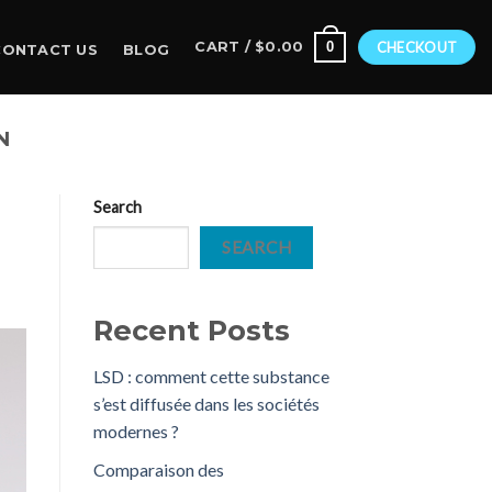
0
CART /
$
0.00
CHECKOUT
CONTACT US
BLOG
N
Search
SEARCH
Recent Posts
LSD : comment cette substance
s’est diffusée dans les sociétés
modernes ?
Comparaison des