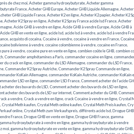
près de chez moi
,
Acheter gamma hydroxybutyrate
,
Acheter gamma
butyrate France
,
Acheter GHB Europe
,
Acheter GHB Liquide Allemagne
,
Acheter
cheter GHB Liquide France
,
Acheter K2 en ligne
,
Acheter K2 papier
,
Acheter K2 S
he
,
Acheter K2 Spray en ligne
,
Acheter K2 Spray France acide lsd France
,
Acheter
lemagne
,
Acide GHB à vendre en ligne
,
Acide GHB à vendre Europe
,
Acide GHB à
Acide GHB en vente en ligne
,
acide lsd
,
acide lsd à vendre
,
acide lsd à vendre Fr
rance
,
acquisto di cocaina
,
Cocaïne à vendre
,
cocaïne à vendre en France
,
Cocaïne
caïne bolivienne à vendre
,
cocaïne colombienne à vendre
,
cocaïne en France
,
e pure à vendre
,
cocaïne pure en vente en ligne
,
combien coûte le GHB
,
combien c
ch
,
Commander amphétamines a Paris
,
commander cocaïne en ligne
,
commander
 du crack en ligne
,
commander du LSD Allemagne
,
commander du LSD France
,
ne
,
Commander K2 Spray Autriche
,
Commander K2 Spray Commande en ligne
,
mmander KoKain Allemagne
,
commander KoKain Autriche
,
commander KoKain 
mmander LSD en ligne
,
commander LSD France
,
Comment acheter de l’acide G
acheter des buvards de LSD
,
Comment acheter des buvards de LSD en ligne
,
t acheter des buvards de LSD sur internet
,
Comment acheter du GHB
,
Commen
rack a vendre
,
Crack a vendre en ligne
,
crack Cocaïne à vendre en ligne
,
Crystal 
n
,
Crystal Meth kaufen
,
Crystal Meth online kaufen
,
Crystal Meth Preis kaufen
,
Cry
erkauf online
,
Crystal Meth zum Verkaufspreis
,
différents acide lsd
,
Drogue GHB
endre France
,
Drogue GHB en vente en ligne
,
Drogue GHB France
,
gamma
gamma hydroxybutyrate à vendre en ligne
,
gamma hydroxybutyrate à vendre
z moi
,
gamma hydroxybutyrate en vente en ligne
,
gamma hydroxybutyrate GHB
,