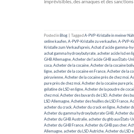
imprévisibles, des arnaques et des sanctions 
Posted in
Blog
|
Tagged
A-PVP-Kristalle in meiner Nä
online kaufen
,
A-PVP-Kristalle zu verkaufen
,
A-PVP-Kr
Kristalle zum Verkaufspreis
,
Achat d’acide gamma-hy
achat gamma hydroxybutyrate
,
acheter acide lsd en l
GHB Allemagne
,
Acheter de l’acide GHB aux États-Un
coca
,
Acheter de la cocaïne
,
Acheter de la cocaïne boli
ligne
,
acheter de la cocaïne en France
,
Acheter de la co
péruvienne
,
Acheter de la cocaïne près de chez moi
,
Ac
pure près de chez moi
,
Acheter de la cocaïne pure prix
,
gélatine de LSD en ligne
,
Acheter de la poudre de coca
chez moi
,
Acheter des buvards de LSD
,
Acheter des bu
LSD Allemagne
,
Acheter des feuilles de LSD France
,
Ac
acheter du crack
,
Acheter du crack en ligne
,
Acheter d
Acheter du gamma hydroxybutyrate GHB
,
Acheter d
Acheter du GHB Australie
,
acheter du ghb aux États-U
Acheter du GHB France
,
Acheter du GHB pas cher
,
Ach
Allemagne
,
acheter du LSD Autriche
,
Acheter du LSD e