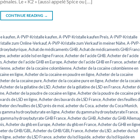
pénales. Le « K2 » (aussi appelé Spice ou […]
CONTINUE READING
→
he kaufen
,
A-PVP-Kristalle kaufen
,
A-PVP-Kristalle kaufen Preis
,
A-PVP-Kristalle
istalle zum Online-Verkauf
,
A-PVP-Kristalle zum Verkauf in meiner Nähe
,
A-PVP-
droxybutyrique
,
Achat de médicaments GHB
,
Achat de médicaments GHB Franc
igne
,
acheter acide lsd en ligne France
,
Acheter de l’acide GHB
,
Acheter de l’acide
is
,
Acheter de l’acide GHB en Europe
,
Acheter de l’acide GHB en France
,
acheter d
vienne
,
acheter de la cocaïne colombienne
,
Acheter de la cocaïne colombienne en
caïne en ligne
,
Acheter de la cocaïne en poudre en ligne
,
Acheter de la cocaïne
heter de la cocaïne pure
,
Acheter de la cocaïne pure en ligne
,
Acheter de la cocaï
Acheter de la gélatine de LSD
,
Acheter de la gélatine de LSD en France
,
Acheter de
ïne
,
Acheter de la poudre de cocaïne en ligne
,
Acheter de la poudre de cocaïne pr
vards de LSD en ligne
,
Acheter des buvards de LSD France
,
Acheter des feuilles 
heter des feuilles de LSD près de moi
,
acheter du Coca
,
acheter du Coca Munich
,
u gamma hydroxybutyrate en ligne
,
Acheter du gamma hydroxybutyrate France
,
u gamma hydroxybutyrate GHB France
,
Acheter du GHB
,
Acheter du GHB Allema
nis
,
Acheter du ghb en Europe
,
Acheter du ghb en France
,
Acheter du GHB en lign
eter du GHB/GBL
,
Acheter du GHB/GBL France
,
Acheter du LSD
,
acheter du lsd
n ligne
,
acheter du LSD France
,
acheter du lsd liquide
,
acheter du lsd liquide en