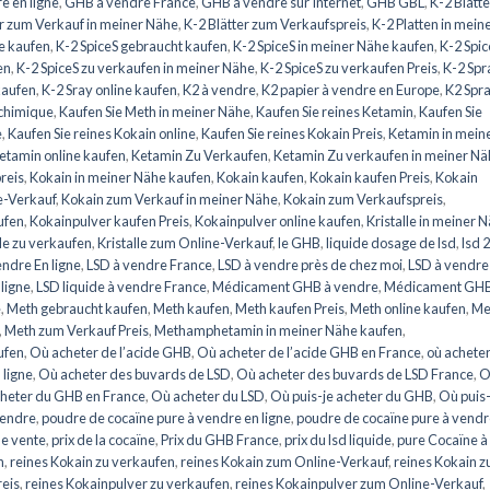
e en ligne
,
GHB à vendre France
,
GHB à vendre sur Internet
,
GHB GBL
,
K-2 Blätte
er zum Verkauf in meiner Nähe
,
K-2 Blätter zum Verkaufspreis
,
K-2 Platten in mein
ne kaufen
,
K-2 SpiceS gebraucht kaufen
,
K-2 SpiceS in meiner Nähe kaufen
,
K-2 Spic
en
,
K-2 SpiceS zu verkaufen in meiner Nähe
,
K-2 SpiceS zu verkaufen Preis
,
K-2 Spr
kaufen
,
K-2 Sray online kaufen
,
K2 à vendre
,
K2 papier à vendre en Europe
,
K2 Spra
 chimique
,
Kaufen Sie Meth in meiner Nähe
,
Kaufen Sie reines Ketamin
,
Kaufen Sie
e
,
Kaufen Sie reines Kokain online
,
Kaufen Sie reines Kokain Preis
,
Ketamin in mein
etamin online kaufen
,
Ketamin Zu Verkaufen
,
Ketamin Zu verkaufen in meiner Nä
reis
,
Kokain in meiner Nähe kaufen
,
Kokain kaufen
,
Kokain kaufen Preis
,
Kokain
e-Verkauf
,
Kokain zum Verkauf in meiner Nähe
,
Kokain zum Verkaufspreis
,
ufen
,
Kokainpulver kaufen Preis
,
Kokainpulver online kaufen
,
Kristalle in meiner 
lle zu verkaufen
,
Kristalle zum Online-Verkauf
,
le GHB
,
liquide dosage de lsd
,
lsd 
endre En ligne
,
LSD à vendre France
,
LSD à vendre près de chez moi
,
LSD à vendre
 ligne
,
LSD liquide à vendre France
,
Médicament GHB à vendre
,
Médicament GHB
e
,
Meth gebraucht kaufen
,
Meth kaufen
,
Meth kaufen Preis
,
Meth online kaufen
,
Me
,
Meth zum Verkauf Preis
,
Methamphetamin in meiner Nähe kaufen
,
ufen
,
Où acheter de l’acide GHB
,
Où acheter de l’acide GHB en France
,
où achete
 ligne
,
Où acheter des buvards de LSD
,
Où acheter des buvards de LSD France
,
O
heter du GHB en France
,
Où acheter du LSD
,
Où puis-je acheter du GHB
,
Où puis-
vendre
,
poudre de cocaïne pure à vendre en ligne
,
poudre de cocaïne pure à vend
de vente
,
prix de la cocaïne
,
Prix du GHB France
,
prix du lsd liquide
,
pure Cocaïne à
n
,
reines Kokain zu verkaufen
,
reines Kokain zum Online-Verkauf
,
reines Kokain 
reis
,
reines Kokainpulver zu verkaufen
,
reines Kokainpulver zum Online-Verkauf
,