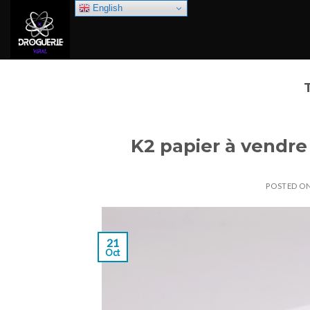
Skip
English
to
content
K2 papier à vendre
POSTED O
21
Oct