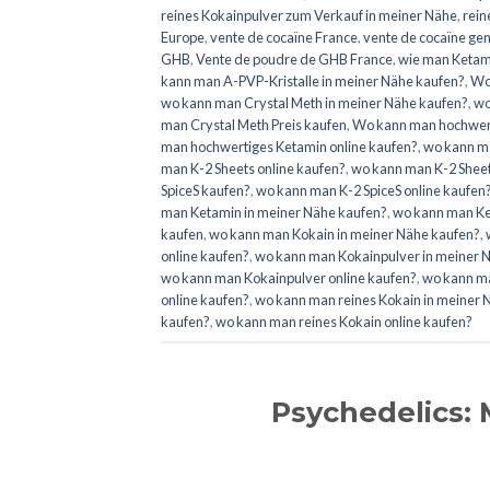
reines Kokainpulver zum Verkauf in meiner Nähe
,
rein
Europe
,
vente de cocaïne France
,
vente de cocaïne ge
GHB
,
Vente de poudre de GHB France
,
wie man Ketami
kann man A-PVP-Kristalle in meiner Nähe kaufen?
,
Wo
wo kann man Crystal Meth in meiner Nähe kaufen?
,
wo
man Crystal Meth Preis kaufen
,
Wo kann man hochwert
man hochwertiges Ketamin online kaufen?
,
wo kann ma
man K-2 Sheets online kaufen?
,
wo kann man K-2 Sheet
SpiceS kaufen?
,
wo kann man K-2 SpiceS online kaufen
man Ketamin in meiner Nähe kaufen?
,
wo kann man Ke
kaufen
,
wo kann man Kokain in meiner Nähe kaufen?
,
online kaufen?
,
wo kann man Kokainpulver in meiner Nä
wo kann man Kokainpulver online kaufen?
,
wo kann ma
online kaufen?
,
wo kann man reines Kokain in meiner 
kaufen?
,
wo kann man reines Kokain online kaufen?
Psychedelics: 