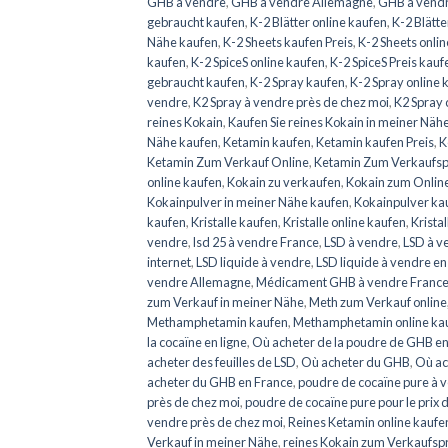
GHB à vendre
,
GHB à vendre Allemagne
,
GHB à vendr
gebraucht kaufen
,
K-2 Blätter online kaufen
,
K-2 Blätt
Nähe kaufen
,
K-2 Sheets kaufen Preis
,
K-2 Sheets onli
kaufen
,
K-2 SpiceS online kaufen
,
K-2 SpiceS Preis kauf
gebraucht kaufen
,
K-2 Spray kaufen
,
K-2 Spray online 
vendre
,
K2 Spray à vendre près de chez moi
,
K2 Spray
reines Kokain
,
Kaufen Sie reines Kokain in meiner Näh
Nähe kaufen
,
Ketamin kaufen
,
Ketamin kaufen Preis
,
K
Ketamin Zum Verkauf Online
,
Ketamin Zum Verkaufsp
online kaufen
,
Kokain zu verkaufen
,
Kokain zum Onlin
Kokainpulver in meiner Nähe kaufen
,
Kokainpulver ka
kaufen
,
Kristalle kaufen
,
Kristalle online kaufen
,
Krista
vendre
,
lsd 25 à vendre France
,
LSD à vendre
,
LSD à v
internet
,
LSD liquide à vendre
,
LSD liquide à vendre en
vendre Allemagne
,
Médicament GHB à vendre Franc
zum Verkauf in meiner Nähe
,
Meth zum Verkauf online
Methamphetamin kaufen
,
Methamphetamin online ka
la cocaïne en ligne
,
Où acheter de la poudre de GHB en
acheter des feuilles de LSD
,
Où acheter du GHB
,
Où ac
acheter du GHB en France
,
poudre de cocaïne pure à 
près de chez moi
,
poudre de cocaïne pure pour le prix 
vendre près de chez moi
,
Reines Ketamin online kaufe
Verkauf in meiner Nähe
,
reines Kokain zum Verkaufsp