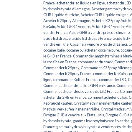
France
,
acheter du lsd liquide en ligne
,
acheter du LSD 
hydroxybutyrate Allemagne
,
Acheter gamma hydroxy
GHB Liquide Autriche
,
Acheter GHB Liquide en ligne
,
A
Acheter K2 Spray Allemagne
,
Acheter K2 Spray Autric
KoKain
,
Acide GHB à vendre
,
Acide GHB à vendre Al
vendre France
,
Acide GHB à vendre près de chez moi
,
acide lsd drogue
,
acide lsd drogue France
,
acide lsd F
vendre en ligne
,
Cocaïne à vendre près de chez moi
,
Co
cocaïne Italie
,
cocaïne ou acheter
,
cocaïne pure
,
cocaïn
le GHB en France
,
Commander amphétamines a Muni
la cocaïne en France
,
commander du crack
,
Commander
Commander K2 Spray
,
Commander K2 Spray Allemag
Commander K2 Spray France
,
commander KoKain
,
co
ligne
,
commander KoKain France
,
commander LSD
,
Co
Comment acheter de l’acide GHB en France
,
Comment 
Comment acheter des buvards de LSD France
,
Commen
acheter du GHB en France
,
comment acheter du lsd
,
C
gebraucht kaufen
,
Crystal Meth in meiner Nähe kaufe
Meth zu verkaufen in meiner Nähe
,
Crystal Meth zum V
Drogue GHB à vendre aux États-Unis
,
Drogue GHB à v
hydroxybutyrate
,
gamma hydroxybutyrate à vendre
,
France
,
gamma hydroxybutyrate à vendre près de che