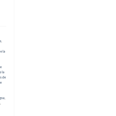
e
,
e la
ne
 la
ès de
de
gne
,
e
,