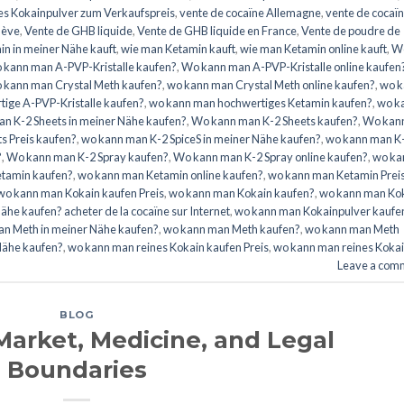
es Kokainpulver zum Verkaufspreis
,
vente de cocaïne Allemagne
,
vente de cocaï
nève
,
Vente de GHB liquide
,
Vente de GHB liquide en France
,
Vente de poudre de
n in meiner Nähe kauft
,
wie man Ketamin kauft
,
wie man Ketamin online kauft
,
W
 kann man A-PVP-Kristalle kaufen?
,
Wo kann man A-PVP-Kristalle online kaufen
 kann man Crystal Meth kaufen?
,
wo kann man Crystal Meth online kaufen?
,
wo k
ige A-PVP-Kristalle kaufen?
,
wo kann man hochwertiges Ketamin kaufen?
,
wo k
n K-2 Sheets in meiner Nähe kaufen?
,
Wo kann man K-2 Sheets kaufen?
,
Wo kan
s Preis kaufen?
,
wo kann man K-2 SpiceS in meiner Nähe kaufen?
,
wo kann man K
?
,
Wo kann man K-2 Spray kaufen?
,
Wo kann man K-2 Spray online kaufen?
,
wo ka
tamin kaufen?
,
wo kann man Ketamin online kaufen?
,
wo kann man Ketamin Prei
wo kann man Kokain kaufen Preis
,
wo kann man Kokain kaufen?
,
wo kann man Ko
he kaufen? acheter de la cocaïne sur Internet
,
wo kann man Kokainpulver kaufe
n Meth in meiner Nähe kaufen?
,
wo kann man Meth kaufen?
,
wo kann man Meth
Nähe kaufen?
,
wo kann man reines Kokain kaufen Preis
,
wo kann man reines Koka
Leave a com
BLOG
Market, Medicine, and Legal
Boundaries