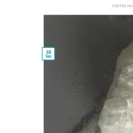
POSTED O
18
Sep