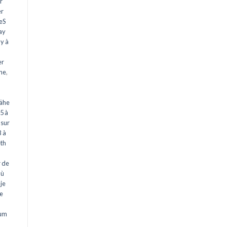
r
er
eS
ay
y à
er
he
,
Nähe
25 à
 sur
 à
th
r de
ù
je
re
zum