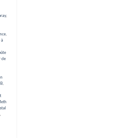
pray
,
ance
,
 à
oûte
 de
en
HB
,
t
Meth
stal
,