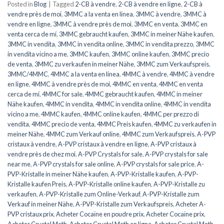
Posted in
Blog
|
Tagged
2-CB à vendre
,
2-CB à vendre en ligne
,
2-CB à
vendre près de moi
,
3MMC a la venta en línea
,
3MMC à vendre
,
3MMC à
vendre en ligne
,
3MMC à vendre près de moi
,
3MMC en venta
,
3MMC en
venta cerca de mí
,
3MMC gebraucht kaufen
,
3MMC in meiner Nähe kaufen
,
3MMC in vendita
,
3MMC in vendita online
,
3MMC in vendita prezzo
,
3MMC
in vendita vicino a me
,
3MMC kaufen
,
3MMC online kaufen
,
3MMC precio
de venta
,
3MMC zu verkaufen in meiner Nähe
,
3MMC zum Verkaufspreis
,
3MMC/4MMC
,
4MMC a la venta en línea
,
4MMC à vendre
,
4MMC à vendre
en ligne
,
4MMC à vendre près de moi
,
4MMC en venta
,
4MMC en venta
cerca de mí
,
4MMC for sale
,
4MMC gebraucht kaufen
,
4MMC in meiner
Nähe kaufen
,
4MMC in vendita
,
4MMC in vendita online
,
4MMC in vendita
vicino a me
,
4MMC kaufen
,
4MMC online kaufen
,
4MMC per prezzo di
vendita
,
4MMC precio de venta
,
4MMC Preis kaufen
,
4MMC zu verkaufen in
meiner Nähe
,
4MMC zum Verkauf online
,
4MMC zum Verkaufspreis
,
A-PVP
cristaux à vendre
,
A-PVP cristaux à vendre en ligne
,
A-PVP cristaux à
vendre près de chez moi
,
A-PVP Crystals for sale
,
A-PVP crystals for sale
near me
,
A-PVP crystals for sale online
,
A-PVP crystals for sale price
,
A-
PVP-Kristalle in meiner Nähe kaufen
,
A-PVP-Kristalle kaufen
,
A-PVP-
Kristalle kaufen Preis
,
A-PVP-Kristalle online kaufen
,
A-PVP-Kristalle zu
verkaufen
,
A-PVP-Kristalle zum Online-Verkauf
,
A-PVP-Kristalle zum
Verkauf in meiner Nähe
,
A-PVP-Kristalle zum Verkaufspreis
,
Acheter A-
PVP cristaux prix
,
Acheter Cocaïne en poudre prix
,
Acheter Cocaïne prix
,
Acheter Crystal Meth
,
Acheter Crystal Meth en ligne
,
Acheter Crystal Meth