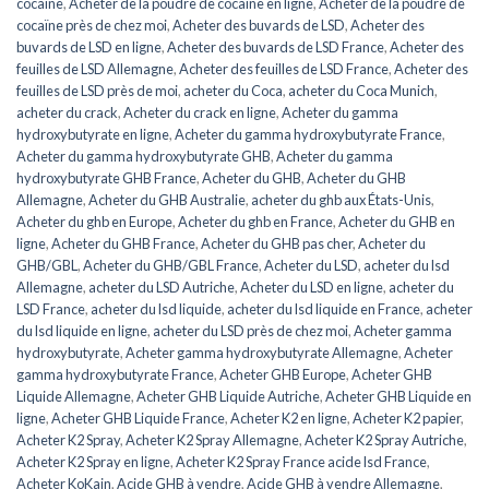
cocaïne
,
Acheter de la poudre de cocaïne en ligne
,
Acheter de la poudre de
cocaïne près de chez moi
,
Acheter des buvards de LSD
,
Acheter des
buvards de LSD en ligne
,
Acheter des buvards de LSD France
,
Acheter des
feuilles de LSD Allemagne
,
Acheter des feuilles de LSD France
,
Acheter des
feuilles de LSD près de moi
,
acheter du Coca
,
acheter du Coca Munich
,
acheter du crack
,
Acheter du crack en ligne
,
Acheter du gamma
hydroxybutyrate en ligne
,
Acheter du gamma hydroxybutyrate France
,
Acheter du gamma hydroxybutyrate GHB
,
Acheter du gamma
hydroxybutyrate GHB France
,
Acheter du GHB
,
Acheter du GHB
Allemagne
,
Acheter du GHB Australie
,
acheter du ghb aux États-Unis
,
Acheter du ghb en Europe
,
Acheter du ghb en France
,
Acheter du GHB en
ligne
,
Acheter du GHB France
,
Acheter du GHB pas cher
,
Acheter du
GHB/GBL
,
Acheter du GHB/GBL France
,
Acheter du LSD
,
acheter du lsd
Allemagne
,
acheter du LSD Autriche
,
Acheter du LSD en ligne
,
acheter du
LSD France
,
acheter du lsd liquide
,
acheter du lsd liquide en France
,
acheter
du lsd liquide en ligne
,
acheter du LSD près de chez moi
,
Acheter gamma
hydroxybutyrate
,
Acheter gamma hydroxybutyrate Allemagne
,
Acheter
gamma hydroxybutyrate France
,
Acheter GHB Europe
,
Acheter GHB
Liquide Allemagne
,
Acheter GHB Liquide Autriche
,
Acheter GHB Liquide en
ligne
,
Acheter GHB Liquide France
,
Acheter K2 en ligne
,
Acheter K2 papier
,
Acheter K2 Spray
,
Acheter K2 Spray Allemagne
,
Acheter K2 Spray Autriche
,
Acheter K2 Spray en ligne
,
Acheter K2 Spray France acide lsd France
,
Acheter KoKain
,
Acide GHB à vendre
,
Acide GHB à vendre Allemagne
,