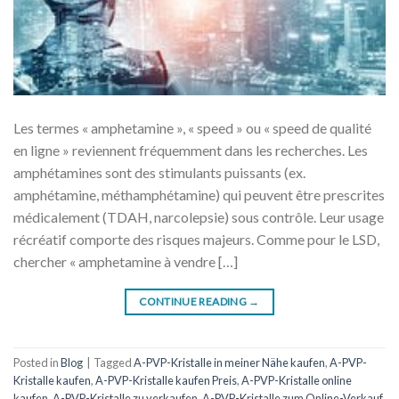
Les termes « amphetamine », « speed » ou « speed de qualité
en ligne » reviennent fréquemment dans les recherches. Les
amphétamines sont des stimulants puissants (ex.
amphétamine, méthamphétamine) qui peuvent être prescrites
médicalement (TDAH, narcolepsie) sous contrôle. Leur usage
récréatif comporte des risques majeurs. Comme pour le LSD,
chercher « amphetamine à vendre […]
CONTINUE READING
→
Posted in
Blog
|
Tagged
A-PVP-Kristalle in meiner Nähe kaufen
,
A-PVP-
Kristalle kaufen
,
A-PVP-Kristalle kaufen Preis
,
A-PVP-Kristalle online
kaufen
,
A-PVP-Kristalle zu verkaufen
,
A-PVP-Kristalle zum Online-Verkauf
,