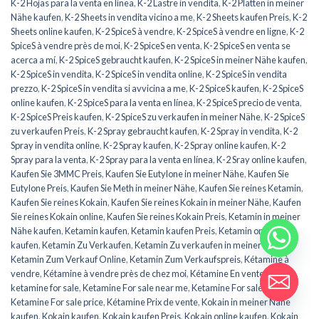
K-2 Hojas para la venta en línea
,
K-2 Lastre in vendita
,
K-2 Platten in meiner
Nähe kaufen
,
K-2 Sheets in vendita vicino a me
,
K-2 Sheets kaufen Preis
,
K-2
Sheets online kaufen
,
K-2 SpiceS à vendre
,
K-2 SpiceS à vendre en ligne
,
K-2
SpiceS à vendre près de moi
,
K-2 SpiceS en venta
,
K-2 SpiceS en venta se
acerca a mí
,
K-2 SpiceS gebraucht kaufen
,
K-2 SpiceS in meiner Nähe kaufen
,
K-2 SpiceS in vendita
,
K-2 SpiceS in vendita online
,
K-2 SpiceS in vendita
prezzo
,
K-2 SpiceS in vendita si avvicina a me
,
K-2 SpiceS kaufen
,
K-2 SpiceS
online kaufen
,
K-2 SpiceS para la venta en línea
,
K-2 SpiceS precio de venta
,
K-2 SpiceS Preis kaufen
,
K-2 SpiceS zu verkaufen in meiner Nähe
,
K-2 SpiceS
zu verkaufen Preis
,
K-2 Spray gebraucht kaufen
,
K-2 Spray in vendita
,
K-2
Spray in vendita online
,
K-2 Spray kaufen
,
K-2 Spray online kaufen
,
K-2
Spray para la venta
,
K-2 Spray para la venta en línea
,
K-2 Sray online kaufen
,
Kaufen Sie 3MMC Preis
,
Kaufen Sie Eutylone in meiner Nähe
,
Kaufen Sie
Eutylone Preis
,
Kaufen Sie Meth in meiner Nähe
,
Kaufen Sie reines Ketamin
,
Kaufen Sie reines Kokain
,
Kaufen Sie reines Kokain in meiner Nähe
,
Kaufen
Sie reines Kokain online
,
Kaufen Sie reines Kokain Preis
,
Ketamin in meiner
Nähe kaufen
,
Ketamin kaufen
,
Ketamin kaufen Preis
,
Ketamin online
kaufen
,
Ketamin Zu Verkaufen
,
Ketamin Zu verkaufen in meiner Nähe
,
Ketamin Zum Verkauf Online
,
Ketamin Zum Verkaufspreis
,
Kétamine à
vendre
,
Kétamine à vendre près de chez moi
,
Kétamine En vente en ligne
,
ketamine for sale
,
Ketamine For sale near me
,
Ketamine For sale online
,
Ketamine For sale price
,
Kétamine Prix de vente
,
Kokain in meiner Nähe
kaufen
,
Kokain kaufen
,
Kokain kaufen Preis
,
Kokain online kaufen
,
Kokain