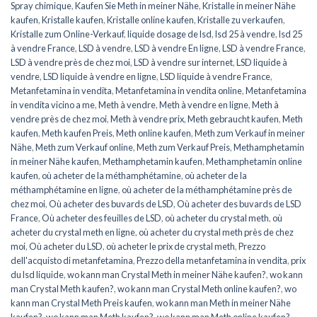
Spray chimique
,
Kaufen Sie Meth in meiner Nähe
,
Kristalle in meiner Nähe
kaufen
,
Kristalle kaufen
,
Kristalle online kaufen
,
Kristalle zu verkaufen
,
Kristalle zum Online-Verkauf
,
liquide dosage de lsd
,
lsd 25 à vendre
,
lsd 25
à vendre France
,
LSD à vendre
,
LSD à vendre En ligne
,
LSD à vendre France
,
LSD à vendre près de chez moi
,
LSD à vendre sur internet
,
LSD liquide à
vendre
,
LSD liquide à vendre en ligne
,
LSD liquide à vendre France
,
Metanfetamina in vendita
,
Metanfetamina in vendita online
,
Metanfetamina
in vendita vicino a me
,
Meth à vendre
,
Meth à vendre en ligne
,
Meth à
vendre près de chez moi
,
Meth à vendre prix
,
Meth gebraucht kaufen
,
Meth
kaufen
,
Meth kaufen Preis
,
Meth online kaufen
,
Meth zum Verkauf in meiner
Nähe
,
Meth zum Verkauf online
,
Meth zum Verkauf Preis
,
Methamphetamin
in meiner Nähe kaufen
,
Methamphetamin kaufen
,
Methamphetamin online
kaufen
,
où acheter de la méthamphétamine
,
où acheter de la
méthamphétamine en ligne
,
où acheter de la méthamphétamine près de
chez moi
,
Où acheter des buvards de LSD
,
Où acheter des buvards de LSD
France
,
Où acheter des feuilles de LSD
,
où acheter du crystal meth
,
où
acheter du crystal meth en ligne
,
où acheter du crystal meth près de chez
moi
,
Où acheter du LSD
,
où acheter le prix de crystal meth
,
Prezzo
dell'acquisto di metanfetamina
,
Prezzo della metanfetamina in vendita
,
prix
du lsd liquide
,
wo kann man Crystal Meth in meiner Nähe kaufen?
,
wo kann
man Crystal Meth kaufen?
,
wo kann man Crystal Meth online kaufen?
,
wo
kann man Crystal Meth Preis kaufen
,
wo kann man Meth in meiner Nähe
kaufen?
,
wo kann man Meth kaufen?
,
wo kann man Meth online kaufen?