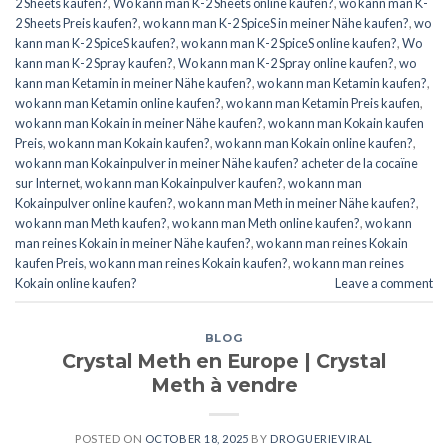
2 Sheets kaufen?
,
Wo kann man K-2 Sheets online kaufen?
,
wo kann man K-
2 Sheets Preis kaufen?
,
wo kann man K-2 SpiceS in meiner Nähe kaufen?
,
wo
kann man K-2 SpiceS kaufen?
,
wo kann man K-2 SpiceS online kaufen?
,
Wo
kann man K-2 Spray kaufen?
,
Wo kann man K-2 Spray online kaufen?
,
wo
kann man Ketamin in meiner Nähe kaufen?
,
wo kann man Ketamin kaufen?
,
wo kann man Ketamin online kaufen?
,
wo kann man Ketamin Preis kaufen
,
wo kann man Kokain in meiner Nähe kaufen?
,
wo kann man Kokain kaufen
Preis
,
wo kann man Kokain kaufen?
,
wo kann man Kokain online kaufen?
,
wo kann man Kokainpulver in meiner Nähe kaufen? acheter de la cocaïne
sur Internet
,
wo kann man Kokainpulver kaufen?
,
wo kann man
Kokainpulver online kaufen?
,
wo kann man Meth in meiner Nähe kaufen?
,
wo kann man Meth kaufen?
,
wo kann man Meth online kaufen?
,
wo kann
man reines Kokain in meiner Nähe kaufen?
,
wo kann man reines Kokain
kaufen Preis
,
wo kann man reines Kokain kaufen?
,
wo kann man reines
Kokain online kaufen?
Leave a comment
BLOG
Crystal Meth en Europe | Crystal
Meth à vendre
POSTED ON
OCTOBER 18, 2025
BY
DROGUERIEVIRAL