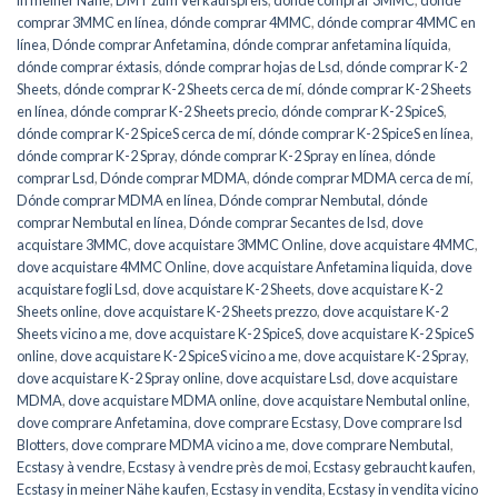
comprar 3MMC en línea
,
dónde comprar 4MMC
,
dónde comprar 4MMC en
línea
,
Dónde comprar Anfetamina
,
dónde comprar anfetamina líquida
,
dónde comprar éxtasis
,
dónde comprar hojas de Lsd
,
dónde comprar K-2
Sheets
,
dónde comprar K-2 Sheets cerca de mí
,
dónde comprar K-2 Sheets
en línea
,
dónde comprar K-2 Sheets precio
,
dónde comprar K-2 SpiceS
,
dónde comprar K-2 SpiceS cerca de mí
,
dónde comprar K-2 SpiceS en línea
,
dónde comprar K-2 Spray
,
dónde comprar K-2 Spray en línea
,
dónde
comprar Lsd
,
Dónde comprar MDMA
,
dónde comprar MDMA cerca de mí
,
Dónde comprar MDMA en línea
,
Dónde comprar Nembutal
,
dónde
comprar Nembutal en línea
,
Dónde comprar Secantes de lsd
,
dove
acquistare 3MMC
,
dove acquistare 3MMC Online
,
dove acquistare 4MMC
,
dove acquistare 4MMC Online
,
dove acquistare Anfetamina liquida
,
dove
acquistare fogli Lsd
,
dove acquistare K-2 Sheets
,
dove acquistare K-2
Sheets online
,
dove acquistare K-2 Sheets prezzo
,
dove acquistare K-2
Sheets vicino a me
,
dove acquistare K-2 SpiceS
,
dove acquistare K-2 SpiceS
online
,
dove acquistare K-2 SpiceS vicino a me
,
dove acquistare K-2 Spray
,
dove acquistare K-2 Spray online
,
dove acquistare Lsd
,
dove acquistare
MDMA
,
dove acquistare MDMA online
,
dove acquistare Nembutal online
,
dove comprare Anfetamina
,
dove comprare Ecstasy
,
Dove comprare lsd
Blotters
,
dove comprare MDMA vicino a me
,
dove comprare Nembutal
,
Ecstasy à vendre
,
Ecstasy à vendre près de moi
,
Ecstasy gebraucht kaufen
,
Ecstasy in meiner Nähe kaufen
,
Ecstasy in vendita
,
Ecstasy in vendita vicino