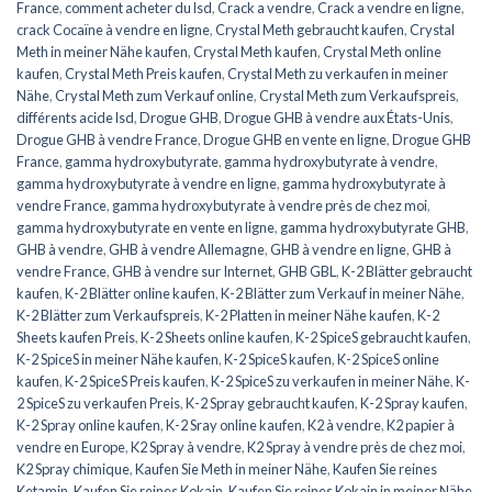
France
,
comment acheter du lsd
,
Crack a vendre
,
Crack a vendre en ligne
,
crack Cocaïne à vendre en ligne
,
Crystal Meth gebraucht kaufen
,
Crystal
Meth in meiner Nähe kaufen
,
Crystal Meth kaufen
,
Crystal Meth online
kaufen
,
Crystal Meth Preis kaufen
,
Crystal Meth zu verkaufen in meiner
Nähe
,
Crystal Meth zum Verkauf online
,
Crystal Meth zum Verkaufspreis
,
différents acide lsd
,
Drogue GHB
,
Drogue GHB à vendre aux États-Unis
,
Drogue GHB à vendre France
,
Drogue GHB en vente en ligne
,
Drogue GHB
France
,
gamma hydroxybutyrate
,
gamma hydroxybutyrate à vendre
,
gamma hydroxybutyrate à vendre en ligne
,
gamma hydroxybutyrate à
vendre France
,
gamma hydroxybutyrate à vendre près de chez moi
,
gamma hydroxybutyrate en vente en ligne
,
gamma hydroxybutyrate GHB
,
GHB à vendre
,
GHB à vendre Allemagne
,
GHB à vendre en ligne
,
GHB à
vendre France
,
GHB à vendre sur Internet
,
GHB GBL
,
K-2 Blätter gebraucht
kaufen
,
K-2 Blätter online kaufen
,
K-2 Blätter zum Verkauf in meiner Nähe
,
K-2 Blätter zum Verkaufspreis
,
K-2 Platten in meiner Nähe kaufen
,
K-2
Sheets kaufen Preis
,
K-2 Sheets online kaufen
,
K-2 SpiceS gebraucht kaufen
,
K-2 SpiceS in meiner Nähe kaufen
,
K-2 SpiceS kaufen
,
K-2 SpiceS online
kaufen
,
K-2 SpiceS Preis kaufen
,
K-2 SpiceS zu verkaufen in meiner Nähe
,
K-
2 SpiceS zu verkaufen Preis
,
K-2 Spray gebraucht kaufen
,
K-2 Spray kaufen
,
K-2 Spray online kaufen
,
K-2 Sray online kaufen
,
K2 à vendre
,
K2 papier à
vendre en Europe
,
K2 Spray à vendre
,
K2 Spray à vendre près de chez moi
,
K2 Spray chimique
,
Kaufen Sie Meth in meiner Nähe
,
Kaufen Sie reines
Ketamin
,
Kaufen Sie reines Kokain
,
Kaufen Sie reines Kokain in meiner Nähe
,