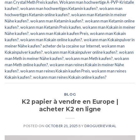
man Crystal Meth Preis kaufen
,
Wo kann man hochwertige A-PVP-Kristalle
kaufen?
,
wo kann man hochwertiges Ketamin kaufen?
,
wo kann man
hochwertiges Ketamin online kaufen?
,
wo kann man Ketamin in meiner
Nähe kaufen?
,
wo kann man Ketamin kaufen?
,
wo kann man Ketamin online
kaufen?
,
wo kann man Ketamin Preis kaufen
,
wo kann man Kokain in meiner
Nähe kaufen?
,
wo kann man Kokain kaufen Preis
,
wo kann man Kokain
kaufen?
,
wo kann man Kokain online kaufen?
,
wo kann man Kokainpulver in
meiner Nähe kaufen? acheter de la cocaïne sur Internet
,
wo kann man
Kokainpulver kaufen?
,
wo kann man Kokainpulver online kaufen?
,
wo kann
man Meth in meiner Nähe kaufen?
,
wo kann man Meth kaufen?
,
wo kann
man Meth online kaufen?
,
wo kann man reines Kokain in meiner Nähe
kaufen?
,
wo kann man reines Kokain kaufen Preis
,
wo kann man reines
Kokain kaufen?
,
wo kann man reines Kokain online kaufen?
BLOG
K2 papier à vendre en Europe |
acheter K2 en ligne
POSTED ON
OCTOBER 21, 2025
BY
DROGUERIEVIRAL