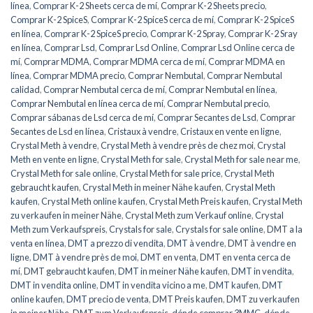
línea
,
Comprar K-2 Sheets cerca de mí
,
Comprar K-2 Sheets precio
,
Comprar K-2 SpiceS
,
Comprar K-2 SpiceS cerca de mí
,
Comprar K-2 SpiceS
en línea
,
Comprar K-2 SpiceS precio
,
Comprar K-2 Spray
,
Comprar K-2 Sray
en línea
,
Comprar Lsd
,
Comprar Lsd Online
,
Comprar Lsd Online cerca de
mí
,
Comprar MDMA
,
Comprar MDMA cerca de mí
,
Comprar MDMA en
línea
,
Comprar MDMA precio
,
Comprar Nembutal
,
Comprar Nembutal
calidad
,
Comprar Nembutal cerca de mí
,
Comprar Nembutal en línea
,
Comprar Nembutal en línea cerca de mí
,
Comprar Nembutal precio
,
Comprar sábanas de Lsd cerca de mí
,
Comprar Secantes de Lsd
,
Comprar
Secantes de Lsd en línea
,
Cristaux à vendre
,
Cristaux en vente en ligne
,
Crystal Meth à vendre
,
Crystal Meth à vendre près de chez moi
,
Crystal
Meth en vente en ligne
,
Crystal Meth for sale
,
Crystal Meth for sale near me
,
Crystal Meth for sale online
,
Crystal Meth for sale price
,
Crystal Meth
gebraucht kaufen
,
Crystal Meth in meiner Nähe kaufen
,
Crystal Meth
kaufen
,
Crystal Meth online kaufen
,
Crystal Meth Preis kaufen
,
Crystal Meth
zu verkaufen in meiner Nähe
,
Crystal Meth zum Verkauf online
,
Crystal
Meth zum Verkaufspreis
,
Crystals for sale
,
Crystals for sale online
,
DMT a la
venta en línea
,
DMT a prezzo di vendita
,
DMT à vendre
,
DMT à vendre en
ligne
,
DMT à vendre près de moi
,
DMT en venta
,
DMT en venta cerca de
mí
,
DMT gebraucht kaufen
,
DMT in meiner Nähe kaufen
,
DMT in vendita
,
DMT in vendita online
,
DMT in vendita vicino a me
,
DMT kaufen
,
DMT
online kaufen
,
DMT precio de venta
,
DMT Preis kaufen
,
DMT zu verkaufen
in meiner Nähe
,
DMT zum Verkaufspreis
,
dónde comprar 3MMC
,
dónde