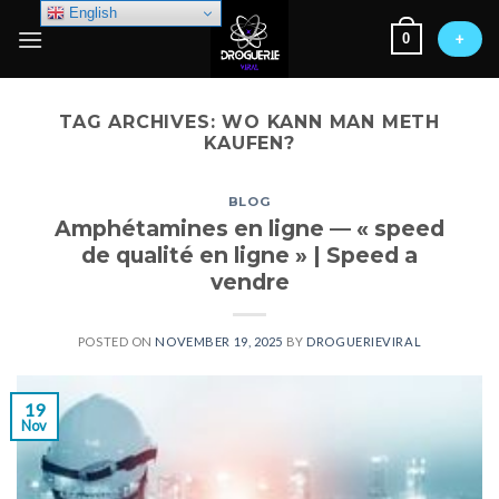
Skip
English
0
to
+
content
TAG ARCHIVES:
WO KANN MAN METH
KAUFEN?
BLOG
Amphétamines en ligne — « speed
de qualité en ligne » | Speed a
vendre
POSTED ON
NOVEMBER 19, 2025
BY
DROGUERIEVIRAL
19
Nov