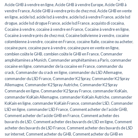
Acide GHB à vendre en ligne
,
Acide GHB à vendre Europe
,
Acide GHB à
vendre France
,
Acide GHB à vendre près de chez moi
,
Acide GHB en vente
en ligne
,
acide lsd
,
acide lsd à vendre
,
acide lsd à vendre France
,
acide lsd
drogue
,
acide lsd drogue France
,
acide lsd France
,
acquisto di cocaina
,
Cocaïne à vendre
,
cocaïne à vendre en France
,
Cocaïne à vendre en ligne
,
Cocaïne à vendre près de chez moi
,
Cocaïne bolivienne à vendre
,
cocaïne
colombienne à vendre
,
cocaïne en France
,
cocaïne Italie
,
cocaïne ou acheter
,
cocaïne pure
,
cocaïne pure à vendre
,
cocaïne pure en vente en ligne
,
combien coûte le GHB
,
combien coûte le GHB en France
,
Commander
amphétamines a Munich
,
Commander amphétamines a Paris
,
commander
cocaïne en ligne
,
commander de la cocaïne en France
,
commander du
crack
,
Commander du crack en ligne
,
commander du LSD Allemagne
,
commander du LSD France
,
Commander K2 Spray
,
Commander K2 Spray
Allemagne
,
Commander K2 Spray Autriche
,
Commander K2 Spray
Commande en ligne
,
Commander K2 Spray France
,
commander KoKain
,
commander KoKain Allemagne
,
commander KoKain Autriche
,
commander
KoKain en ligne
,
commander KoKain France
,
commander LSD
,
Commander
LSD en ligne
,
commander LSD France
,
Comment acheter de l’acide GHB
,
Comment acheter de l’acide GHB en France
,
Comment acheter des
buvards de LSD
,
Comment acheter des buvards de LSD en ligne
,
Comment
acheter des buvards de LSD France
,
Comment acheter des buvards de LSD
sur internet
,
Comment acheter du GHB
,
Comment acheter du GHB en