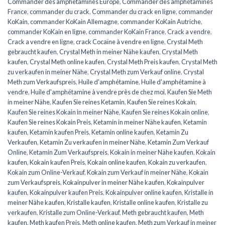
Commander des amphétamines Europe
,
Commander des amphétamines
France
,
commander du crack
,
Commander du crack en ligne
,
commander
KoKain
,
commander KoKain Allemagne
,
commander KoKain Autriche
,
commander KoKain en ligne
,
commander KoKain France
,
Crack a vendre
,
Crack a vendre en ligne
,
crack Cocaïne à vendre en ligne
,
Crystal Meth
gebraucht kaufen
,
Crystal Meth in meiner Nähe kaufen
,
Crystal Meth
kaufen
,
Crystal Meth online kaufen
,
Crystal Meth Preis kaufen
,
Crystal Meth
zu verkaufen in meiner Nähe
,
Crystal Meth zum Verkauf online
,
Crystal
Meth zum Verkaufspreis
,
Huile d'amphétamine
,
Huile d'amphétamine à
vendre
,
Huile d'amphétamine à vendre près de chez moi
,
Kaufen Sie Meth
in meiner Nähe
,
Kaufen Sie reines Ketamin
,
Kaufen Sie reines Kokain
,
Kaufen Sie reines Kokain in meiner Nähe
,
Kaufen Sie reines Kokain online
,
Kaufen Sie reines Kokain Preis
,
Ketamin in meiner Nähe kaufen
,
Ketamin
kaufen
,
Ketamin kaufen Preis
,
Ketamin online kaufen
,
Ketamin Zu
Verkaufen
,
Ketamin Zu verkaufen in meiner Nähe
,
Ketamin Zum Verkauf
Online
,
Ketamin Zum Verkaufspreis
,
Kokain in meiner Nähe kaufen
,
Kokain
kaufen
,
Kokain kaufen Preis
,
Kokain online kaufen
,
Kokain zu verkaufen
,
Kokain zum Online-Verkauf
,
Kokain zum Verkauf in meiner Nähe
,
Kokain
zum Verkaufspreis
,
Kokainpulver in meiner Nähe kaufen
,
Kokainpulver
kaufen
,
Kokainpulver kaufen Preis
,
Kokainpulver online kaufen
,
Kristalle in
meiner Nähe kaufen
,
Kristalle kaufen
,
Kristalle online kaufen
,
Kristalle zu
verkaufen
,
Kristalle zum Online-Verkauf
,
Meth gebraucht kaufen
,
Meth
kaufen
,
Meth kaufen Preis
,
Meth online kaufen
,
Meth zum Verkauf in meiner