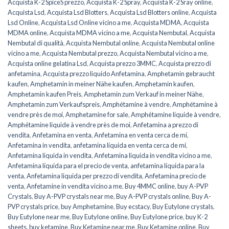
Acquista K-2 SpiceS prezzo
,
Acquista K-2 Spray
,
Acquista K-2 Sray online
,
Acquista Lsd
,
Acquista Lsd Blotters
,
Acquista Lsd Blotters online
,
Acquista
Lsd Online
,
Acquista Lsd Online vicino a me
,
Acquista MDMA
,
Acquista
MDMA online
,
Acquista MDMA vicino a me
,
Acquista Nembutal
,
Acquista
Nembutal di qualità
,
Acquista Nembutal online
,
Acquista Nembutal online
vicino a me
,
Acquista Nembutal prezzo
,
Acquista Nembutal vicino a me
,
Acquista online gelatina Lsd
,
Acquista prezzo 3MMC
,
Acquista prezzo di
anfetamina
,
Acquista prezzo liquido Anfetamina
,
Amphetamin gebraucht
kaufen
,
Amphetamin in meiner Nähe kaufen
,
Amphetamin kaufen
,
Amphetamin kaufen Preis
,
Amphetamin zum Verkauf in meiner Nähe
,
Amphetamin zum Verkaufspreis
,
Amphétamine à vendre
,
Amphétamine à
vendre près de moi
,
Amphetamine for sale
,
Amphétamine liquide à vendre
,
Amphétamine liquide à vendre près de moi
,
Anfetamina a prezzo di
vendita
,
Anfetamina en venta
,
Anfetamina en venta cerca de mí
,
Anfetamina in vendita
,
anfetamina líquida en venta cerca de mí
,
Anfetamina liquida in vendita
,
Anfetamina liquida in vendita vicino a me
,
Anfetamina líquida para el precio de venta
,
anfetamina líquida para la
venta
,
Anfetamina liquida per prezzo di vendita
,
Anfetamina precio de
venta
,
Anfetamine in vendita vicino a me
,
Buy 4MMC online
,
buy A-PVP
Crystals
,
Buy A-PVP crystals near me
,
Buy A-PVP crystals online
,
Buy A-
PVP crystals price
,
buy Amphetamine
,
Buy ecstacy
,
Buy Eutylone crystals
,
Buy Eutylone near me
,
Buy Eutylone online
,
Buy Eutylone price
,
buy K-2
sheets
,
buy ketamine
,
Buy Ketamine near me
,
Buy Ketamine online
,
Buy