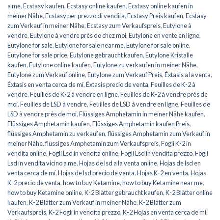
a me
,
Ecstasy kaufen
,
Ecstasy online kaufen
,
Ecstasy online kaufen in
meiner Nähe
,
Ecstasy per prezzo di vendita
,
Ecstasy Preis kaufen
,
Ecstasy
zum Verkauf in meiner Nähe
,
Ecstasy zum Verkaufspreis
,
Eutylone à
vendre
,
Eutylone à vendre près de chez moi
,
Eutylone en vente en ligne
,
Eutylone for sale
,
Eutylone for sale near me
,
Eutylone for sale online
,
Eutylone for sale price
,
Eutylone gebraucht kaufen
,
Eutylone Kristalle
kaufen
,
Eutylone online kaufen
,
Eutylone zu verkaufen in meiner Nähe
,
Eutylone zum Verkauf online
,
Eutylone zum Verkauf Preis
,
Éxtasis a la venta
,
Éxtasis en venta cerca de mí
,
Éxtasis precio de venta
,
Feuilles de K-2 à
vendre
,
Feuilles de K-2 à vendre en ligne
,
Feuilles de K-2 à vendre près de
moi
,
Feuilles de LSD à vendre
,
Feuilles de LSD à vendre en ligne
,
Feuilles de
LSD à vendre près de moi
,
Flüssiges Amphetamin in meiner Nähe kaufen
,
Flüssiges Amphetamin kaufen
,
Flüssiges Amphetamin kaufen Preis
,
flüssiges Amphetamin zu verkaufen
,
flüssiges Amphetamin zum Verkauf in
meiner Nähe
,
flüssiges Amphetamin zum Verkaufspreis
,
Fogli K-2 in
vendita online
,
Fogli Lsd in vendita online
,
Fogli Lsd in vendita prezzo
,
Fogli
Lsd in vendita vicino a me
,
Hojas de lsd a la venta online
,
Hojas de lsd en
venta cerca de mí
,
Hojas de lsd precio de venta
,
Hojas K-2 en venta
,
Hojas
K-2 precio de venta
,
how to buy Ketamine
,
how to buy Ketamine near me
,
how to buy Ketamine online
,
K-2 Blätter gebraucht kaufen
,
K-2 Blätter online
kaufen
,
K-2 Blätter zum Verkauf in meiner Nähe
,
K-2 Blätter zum
Verkaufspreis
,
K-2 Fogli in vendita prezzo
,
K-2 Hojas en venta cerca de mí
,