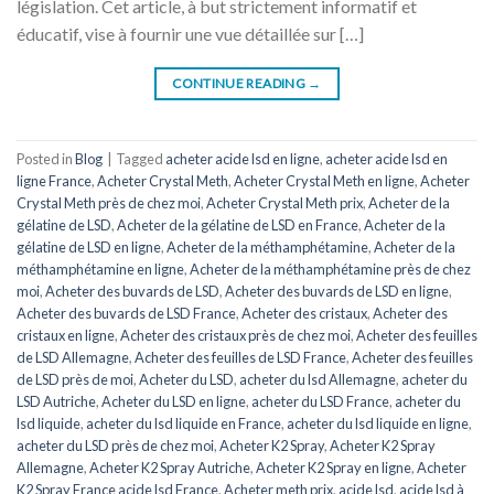
législation. Cet article, à but strictement informatif et
éducatif, vise à fournir une vue détaillée sur […]
CONTINUE READING
→
Posted in
Blog
|
Tagged
acheter acide lsd en ligne
,
acheter acide lsd en
ligne France
,
Acheter Crystal Meth
,
Acheter Crystal Meth en ligne
,
Acheter
Crystal Meth près de chez moi
,
Acheter Crystal Meth prix
,
Acheter de la
gélatine de LSD
,
Acheter de la gélatine de LSD en France
,
Acheter de la
gélatine de LSD en ligne
,
Acheter de la méthamphétamine
,
Acheter de la
méthamphétamine en ligne
,
Acheter de la méthamphétamine près de chez
moi
,
Acheter des buvards de LSD
,
Acheter des buvards de LSD en ligne
,
Acheter des buvards de LSD France
,
Acheter des cristaux
,
Acheter des
cristaux en ligne
,
Acheter des cristaux près de chez moi
,
Acheter des feuilles
de LSD Allemagne
,
Acheter des feuilles de LSD France
,
Acheter des feuilles
de LSD près de moi
,
Acheter du LSD
,
acheter du lsd Allemagne
,
acheter du
LSD Autriche
,
Acheter du LSD en ligne
,
acheter du LSD France
,
acheter du
lsd liquide
,
acheter du lsd liquide en France
,
acheter du lsd liquide en ligne
,
acheter du LSD près de chez moi
,
Acheter K2 Spray
,
Acheter K2 Spray
Allemagne
,
Acheter K2 Spray Autriche
,
Acheter K2 Spray en ligne
,
Acheter
K2 Spray France acide lsd France
,
Acheter meth prix
,
acide lsd
,
acide lsd à