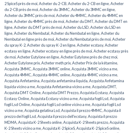
2 SpiceS près de moi
,
Acheter du 2-CB
,
Acheter du 2-CB en ligne
,
Acheter
du 2-CB près de moi
,
Acheter du 3MMC
,
Acheter du 3MMC en ligne
,
Acheter du 3MMC près de moi
,
Acheter du 4MMC
,
Acheter du 4MMC en
ligne
,
Acheter du 4MMC près de moi
,
Acheter du DMT
,
Acheter du DMT en
ligne
,
Acheter du DMT près de moi
,
Acheter du LSD
,
Acheter du LSD en
ligne
,
Acheter du Nembutal
,
Acheter du Nembutal en ligne
,
Acheter du
Nembutal en ligne près de moi
,
Acheter du Nembutal près de moi
,
Acheter
du spray K-2
,
Acheter du spray K-2 en ligne
,
Acheter ecstasy
,
Acheter
ecstasy en ligne
,
Acheter ecstasy en ligne près de moi
,
Acheter ecstasy près
de moi
,
Acheter Eutylone en ligne
,
Acheter Eutylone près de chez moi
,
Acheter Eutylone prix
,
Acheter meth prix
,
Acheter Prix de la kétamine
,
Acquista 3MMC
,
Acquista 3MMC online
,
Acquista 3MMC vicino a me
,
Acquista 4MMC
,
Acquista 4MMC online
,
Acquista 4MMC vicino a me
,
Acquista Anfetamina
,
Acquista anfetamina liquida
,
Acquista Anfetamina
liquida vicino a me
,
Acquista Anfetamina vicino a me
,
Acquista DMT
,
Acquista DMT Online
,
Acquista DMT Prezzo
,
Acquista Ecstasy
,
Acquista
Ecstasy Online
,
Acquista Ecstasy vicino a me
,
Acquista fogli Lsd
,
Acquista
fogli Lsd Online
,
Acquista fogli Lsd online vicino a me
,
Acquista fogli Lsd
vicino a me
,
Acquista gelatina Lsd
,
Acquista il prezzo 4MMC
,
Acquista il
prezzo dei fogli Lsd
,
Acquista il prezzo dell'ecstasy
,
Acquista il prezzo
MDMA
,
Acquista K-2 Sheets online
,
Acquista K-2 Sheets prezzo
,
Acquista
K-2 Sheets vicino a me
,
Acquista K-2 SpiceS
,
Acquista K-2 SpiceS online
,