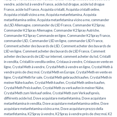
vendre
,
acide lsd à vendre France
,
acide lsd drogue
,
acide lsd drogue
France
,
acide lsd France
,
Acquista cristalli
,
Acquista cristalli online
,
Acquista cristalli vicino a me
,
Acquista metanfetamina
,
Acquista
metanfetamina online
,
Acquista metanfetamina vicino a me
,
commander
du LSD Allemagne
,
commander du LSD France
,
Commander K2 Spray
,
Commander K2 Spray Allemagne
,
Commander K2 Spray Autriche
,
Commander K2 Spray Commande en ligne
,
Commander K2 Spray France
,
commander LSD
,
Commander LSD en ligne
,
commander LSD France
,
Comment acheter des buvards de LSD
,
Comment acheter des buvards de
LSD en ligne
,
Comment acheter des buvards de LSD France
,
Comment
acheter des buvards de LSD sur internet
,
comment acheter du lsd
,
Cristalli
in vendita
,
Cristalli in vendita online
,
Cristaux à vendre
,
Cristaux en vente en
ligne
,
Crystal Meth à vendre
,
Crystal Meth à vendre en ligne
,
Crystal Meth à
vendre près de chez moi
,
Crystal Meth en Europe
,
Crystal Meth en vente en
ligne
,
Crystal Meth for sale
,
Crystal Meth gebraucht kaufen
,
Crystal Meth in
meiner Nähe kaufen
,
Crystal Meth kaufen
,
Crystal Meth online kaufen
,
Crystal Meth Preis kaufen
,
Crystal Meth zu verkaufen in meiner Nähe
,
Crystal Meth zum Verkauf online
,
Crystal Meth zum Verkaufspreis
,
différents acide lsd
,
Dove acquistare metanfetamina
,
Dove acquistare
metanfetamina in vendita
,
Dove acquistare metanfetamina online
,
Dove
acquistare metanfetamina vicino a me
,
Dove acquistare prezzo della
metanfetamina
,
K2 Spray à vendre
,
K2 Spray à vendre près de chez moi
,
K2