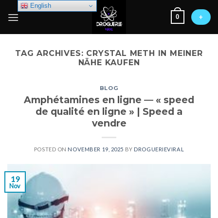
Skip
English
0
to
+
content
TAG ARCHIVES:
CRYSTAL METH IN MEINER
NÄHE KAUFEN
BLOG
Amphétamines en ligne — « speed
de qualité en ligne » | Speed a
vendre
POSTED ON
NOVEMBER 19, 2025
BY
DROGUERIEVIRAL
19
Nov