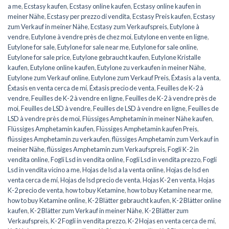
a me
,
Ecstasy kaufen
,
Ecstasy online kaufen
,
Ecstasy online kaufen in
meiner Nähe
,
Ecstasy per prezzo di vendita
,
Ecstasy Preis kaufen
,
Ecstasy
zum Verkauf in meiner Nähe
,
Ecstasy zum Verkaufspreis
,
Eutylone à
vendre
,
Eutylone à vendre près de chez moi
,
Eutylone en vente en ligne
,
Eutylone for sale
,
Eutylone for sale near me
,
Eutylone for sale online
,
Eutylone for sale price
,
Eutylone gebraucht kaufen
,
Eutylone Kristalle
kaufen
,
Eutylone online kaufen
,
Eutylone zu verkaufen in meiner Nähe
,
Eutylone zum Verkauf online
,
Eutylone zum Verkauf Preis
,
Éxtasis a la venta
,
Éxtasis en venta cerca de mí
,
Éxtasis precio de venta
,
Feuilles de K-2 à
vendre
,
Feuilles de K-2 à vendre en ligne
,
Feuilles de K-2 à vendre près de
moi
,
Feuilles de LSD à vendre
,
Feuilles de LSD à vendre en ligne
,
Feuilles de
LSD à vendre près de moi
,
Flüssiges Amphetamin in meiner Nähe kaufen
,
Flüssiges Amphetamin kaufen
,
Flüssiges Amphetamin kaufen Preis
,
flüssiges Amphetamin zu verkaufen
,
flüssiges Amphetamin zum Verkauf in
meiner Nähe
,
flüssiges Amphetamin zum Verkaufspreis
,
Fogli K-2 in
vendita online
,
Fogli Lsd in vendita online
,
Fogli Lsd in vendita prezzo
,
Fogli
Lsd in vendita vicino a me
,
Hojas de lsd a la venta online
,
Hojas de lsd en
venta cerca de mí
,
Hojas de lsd precio de venta
,
Hojas K-2 en venta
,
Hojas
K-2 precio de venta
,
how to buy Ketamine
,
how to buy Ketamine near me
,
how to buy Ketamine online
,
K-2 Blätter gebraucht kaufen
,
K-2 Blätter online
kaufen
,
K-2 Blätter zum Verkauf in meiner Nähe
,
K-2 Blätter zum
Verkaufspreis
,
K-2 Fogli in vendita prezzo
,
K-2 Hojas en venta cerca de mí
,