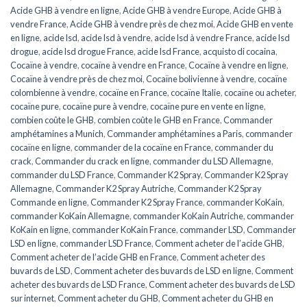
Acide GHB à vendre en ligne
,
Acide GHB à vendre Europe
,
Acide GHB à
vendre France
,
Acide GHB à vendre près de chez moi
,
Acide GHB en vente
en ligne
,
acide lsd
,
acide lsd à vendre
,
acide lsd à vendre France
,
acide lsd
drogue
,
acide lsd drogue France
,
acide lsd France
,
acquisto di cocaina
,
Cocaïne à vendre
,
cocaïne à vendre en France
,
Cocaïne à vendre en ligne
,
Cocaïne à vendre près de chez moi
,
Cocaïne bolivienne à vendre
,
cocaïne
colombienne à vendre
,
cocaïne en France
,
cocaïne Italie
,
cocaïne ou acheter
,
cocaïne pure
,
cocaïne pure à vendre
,
cocaïne pure en vente en ligne
,
combien coûte le GHB
,
combien coûte le GHB en France
,
Commander
amphétamines a Munich
,
Commander amphétamines a Paris
,
commander
cocaïne en ligne
,
commander de la cocaïne en France
,
commander du
crack
,
Commander du crack en ligne
,
commander du LSD Allemagne
,
commander du LSD France
,
Commander K2 Spray
,
Commander K2 Spray
Allemagne
,
Commander K2 Spray Autriche
,
Commander K2 Spray
Commande en ligne
,
Commander K2 Spray France
,
commander KoKain
,
commander KoKain Allemagne
,
commander KoKain Autriche
,
commander
KoKain en ligne
,
commander KoKain France
,
commander LSD
,
Commander
LSD en ligne
,
commander LSD France
,
Comment acheter de l’acide GHB
,
Comment acheter de l’acide GHB en France
,
Comment acheter des
buvards de LSD
,
Comment acheter des buvards de LSD en ligne
,
Comment
acheter des buvards de LSD France
,
Comment acheter des buvards de LSD
sur internet
,
Comment acheter du GHB
,
Comment acheter du GHB en