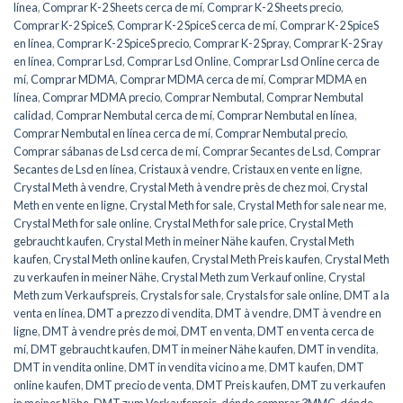
línea
,
Comprar K-2 Sheets cerca de mí
,
Comprar K-2 Sheets precio
,
Comprar K-2 SpiceS
,
Comprar K-2 SpiceS cerca de mí
,
Comprar K-2 SpiceS
en línea
,
Comprar K-2 SpiceS precio
,
Comprar K-2 Spray
,
Comprar K-2 Sray
en línea
,
Comprar Lsd
,
Comprar Lsd Online
,
Comprar Lsd Online cerca de
mí
,
Comprar MDMA
,
Comprar MDMA cerca de mí
,
Comprar MDMA en
línea
,
Comprar MDMA precio
,
Comprar Nembutal
,
Comprar Nembutal
calidad
,
Comprar Nembutal cerca de mí
,
Comprar Nembutal en línea
,
Comprar Nembutal en línea cerca de mí
,
Comprar Nembutal precio
,
Comprar sábanas de Lsd cerca de mí
,
Comprar Secantes de Lsd
,
Comprar
Secantes de Lsd en línea
,
Cristaux à vendre
,
Cristaux en vente en ligne
,
Crystal Meth à vendre
,
Crystal Meth à vendre près de chez moi
,
Crystal
Meth en vente en ligne
,
Crystal Meth for sale
,
Crystal Meth for sale near me
,
Crystal Meth for sale online
,
Crystal Meth for sale price
,
Crystal Meth
gebraucht kaufen
,
Crystal Meth in meiner Nähe kaufen
,
Crystal Meth
kaufen
,
Crystal Meth online kaufen
,
Crystal Meth Preis kaufen
,
Crystal Meth
zu verkaufen in meiner Nähe
,
Crystal Meth zum Verkauf online
,
Crystal
Meth zum Verkaufspreis
,
Crystals for sale
,
Crystals for sale online
,
DMT a la
venta en línea
,
DMT a prezzo di vendita
,
DMT à vendre
,
DMT à vendre en
ligne
,
DMT à vendre près de moi
,
DMT en venta
,
DMT en venta cerca de
mí
,
DMT gebraucht kaufen
,
DMT in meiner Nähe kaufen
,
DMT in vendita
,
DMT in vendita online
,
DMT in vendita vicino a me
,
DMT kaufen
,
DMT
online kaufen
,
DMT precio de venta
,
DMT Preis kaufen
,
DMT zu verkaufen
in meiner Nähe
,
DMT zum Verkaufspreis
,
dónde comprar 3MMC
,
dónde