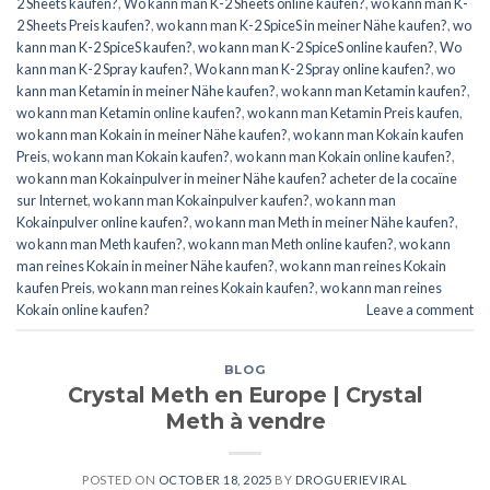
2 Sheets kaufen?
,
Wo kann man K-2 Sheets online kaufen?
,
wo kann man K-
2 Sheets Preis kaufen?
,
wo kann man K-2 SpiceS in meiner Nähe kaufen?
,
wo
kann man K-2 SpiceS kaufen?
,
wo kann man K-2 SpiceS online kaufen?
,
Wo
kann man K-2 Spray kaufen?
,
Wo kann man K-2 Spray online kaufen?
,
wo
kann man Ketamin in meiner Nähe kaufen?
,
wo kann man Ketamin kaufen?
,
wo kann man Ketamin online kaufen?
,
wo kann man Ketamin Preis kaufen
,
wo kann man Kokain in meiner Nähe kaufen?
,
wo kann man Kokain kaufen
Preis
,
wo kann man Kokain kaufen?
,
wo kann man Kokain online kaufen?
,
wo kann man Kokainpulver in meiner Nähe kaufen? acheter de la cocaïne
sur Internet
,
wo kann man Kokainpulver kaufen?
,
wo kann man
Kokainpulver online kaufen?
,
wo kann man Meth in meiner Nähe kaufen?
,
wo kann man Meth kaufen?
,
wo kann man Meth online kaufen?
,
wo kann
man reines Kokain in meiner Nähe kaufen?
,
wo kann man reines Kokain
kaufen Preis
,
wo kann man reines Kokain kaufen?
,
wo kann man reines
Kokain online kaufen?
Leave a comment
BLOG
Crystal Meth en Europe | Crystal
Meth à vendre
POSTED ON
OCTOBER 18, 2025
BY
DROGUERIEVIRAL