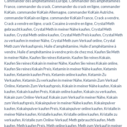
Commander des amphétamines Europe
,
Commander des amphétamines
France
,
commander du crack
,
Commander du crack en ligne
,
commander
KoKain
,
commander KoKain Allemagne
,
commander KoKain Autriche
,
commander KoKain en ligne
,
commander KoKain France
,
Crack a vendre
,
Crack a vendre en ligne
,
crack Cocaïne à vendre en ligne
,
Crystal Meth
gebraucht kaufen
,
Crystal Meth in meiner Nähe kaufen
,
Crystal Meth
kaufen
,
Crystal Meth online kaufen
,
Crystal Meth Preis kaufen
,
Crystal Meth
zu verkaufen in meiner Nähe
,
Crystal Meth zum Verkauf online
,
Crystal
Meth zum Verkaufspreis
,
Huile d'amphétamine
,
Huile d'amphétamine à
vendre
,
Huile d'amphétamine à vendre près de chez moi
,
Kaufen Sie Meth
in meiner Nähe
,
Kaufen Sie reines Ketamin
,
Kaufen Sie reines Kokain
,
Kaufen Sie reines Kokain in meiner Nähe
,
Kaufen Sie reines Kokain online
,
Kaufen Sie reines Kokain Preis
,
Ketamin in meiner Nähe kaufen
,
Ketamin
kaufen
,
Ketamin kaufen Preis
,
Ketamin online kaufen
,
Ketamin Zu
Verkaufen
,
Ketamin Zu verkaufen in meiner Nähe
,
Ketamin Zum Verkauf
Online
,
Ketamin Zum Verkaufspreis
,
Kokain in meiner Nähe kaufen
,
Kokain
kaufen
,
Kokain kaufen Preis
,
Kokain online kaufen
,
Kokain zu verkaufen
,
Kokain zum Online-Verkauf
,
Kokain zum Verkauf in meiner Nähe
,
Kokain
zum Verkaufspreis
,
Kokainpulver in meiner Nähe kaufen
,
Kokainpulver
kaufen
,
Kokainpulver kaufen Preis
,
Kokainpulver online kaufen
,
Kristalle in
meiner Nähe kaufen
,
Kristalle kaufen
,
Kristalle online kaufen
,
Kristalle zu
verkaufen
,
Kristalle zum Online-Verkauf
,
Meth gebraucht kaufen
,
Meth
kaufen
,
Meth kaufen Preis
,
Meth online kaufen
,
Meth zum Verkauf in meiner