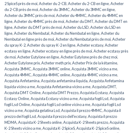
2 SpiceS près de moi
,
Acheter du 2-CB
,
Acheter du 2-CB en ligne
,
Acheter
du 2-CB près de moi
,
Acheter du 3MMC
,
Acheter du 3MMC en ligne
,
Acheter du 3MMC près de moi
,
Acheter du 4MMC
,
Acheter du 4MMC en
ligne
,
Acheter du 4MMC près de moi
,
Acheter du DMT
,
Acheter du DMT en
ligne
,
Acheter du DMT près de moi
,
Acheter du LSD
,
Acheter du LSD en
ligne
,
Acheter du Nembutal
,
Acheter du Nembutal en ligne
,
Acheter du
Nembutal en ligne près de moi
,
Acheter du Nembutal près de moi
,
Acheter
du spray K-2
,
Acheter du spray K-2 en ligne
,
Acheter ecstasy
,
Acheter
ecstasy en ligne
,
Acheter ecstasy en ligne près de moi
,
Acheter ecstasy près
de moi
,
Acheter Eutylone en ligne
,
Acheter Eutylone près de chez moi
,
Acheter Eutylone prix
,
Acheter meth prix
,
Acheter Prix de la kétamine
,
Acquista 3MMC
,
Acquista 3MMC online
,
Acquista 3MMC vicino a me
,
Acquista 4MMC
,
Acquista 4MMC online
,
Acquista 4MMC vicino a me
,
Acquista Anfetamina
,
Acquista anfetamina liquida
,
Acquista Anfetamina
liquida vicino a me
,
Acquista Anfetamina vicino a me
,
Acquista DMT
,
Acquista DMT Online
,
Acquista DMT Prezzo
,
Acquista Ecstasy
,
Acquista
Ecstasy Online
,
Acquista Ecstasy vicino a me
,
Acquista fogli Lsd
,
Acquista
fogli Lsd Online
,
Acquista fogli Lsd online vicino a me
,
Acquista fogli Lsd
vicino a me
,
Acquista gelatina Lsd
,
Acquista il prezzo 4MMC
,
Acquista il
prezzo dei fogli Lsd
,
Acquista il prezzo dell'ecstasy
,
Acquista il prezzo
MDMA
,
Acquista K-2 Sheets online
,
Acquista K-2 Sheets prezzo
,
Acquista
K-2 Sheets vicino a me
,
Acquista K-2 SpiceS
,
Acquista K-2 SpiceS online
,