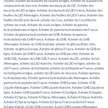
cocaïne
,
Acheter de la poudre de cocaïne en ligne
,
Acheter de la poudre de
cocaïne près de chez moi
,
Acheter des buvards de LSD
,
Acheter des
buvards de LSD en ligne
,
Acheter des buvards de LSD France
,
Acheter des
feuilles de LSD Allemagne
,
Acheter des feuilles de LSD France
,
Acheter des
feuilles de LSD près de moi
,
acheter du Coca
,
acheter du Coca Munich
,
acheter du crack
,
Acheter du crack en ligne
,
Acheter du gamma
hydroxybutyrate en ligne
,
Acheter du gamma hydroxybutyrate France
,
Acheter du gamma hydroxybutyrate GHB
,
Acheter du gamma
hydroxybutyrate GHB France
,
Acheter du GHB
,
Acheter du GHB
Allemagne
,
Acheter du GHB Australie
,
acheter du ghb aux États-Unis
,
Acheter du ghb en Europe
,
Acheter du ghb en France
,
Acheter du GHB en
ligne
,
Acheter du GHB France
,
Acheter du GHB pas cher
,
Acheter du
GHB/GBL
,
Acheter du GHB/GBL France
,
Acheter du LSD
,
acheter du lsd
Allemagne
,
acheter du LSD Autriche
,
Acheter du LSD en ligne
,
acheter du
LSD France
,
acheter du lsd liquide
,
acheter du lsd liquide en France
,
acheter
du lsd liquide en ligne
,
acheter du LSD près de chez moi
,
Acheter gamma
hydroxybutyrate
,
Acheter gamma hydroxybutyrate Allemagne
,
Acheter
gamma hydroxybutyrate France
,
Acheter GHB Europe
,
Acheter GHB
Liquide Allemagne
,
Acheter GHB Liquide Autriche
,
Acheter GHB Liquide en
ligne
,
Acheter GHB Liquide France
,
Acheter K2 en ligne
,
Acheter K2 papier
,
Acheter K2 Spray
,
Acheter K2 Spray Allemagne
,
Acheter K2 Spray Autriche
,
Acheter K2 Spray en ligne
,
Acheter K2 Spray France acide lsd France
,
Acheter KoKain
,
Acide GHB à vendre
,
Acide GHB à vendre Allemagne
,