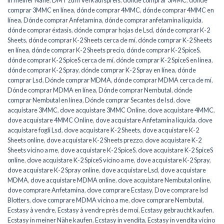
comprar 3MMC en línea
,
dónde comprar 4MMC
,
dónde comprar 4MMC en
línea
,
Dónde comprar Anfetamina
,
dónde comprar anfetamina líquida
,
dónde comprar éxtasis
,
dónde comprar hojas de Lsd
,
dónde comprar K-2
Sheets
,
dónde comprar K-2 Sheets cerca de mí
,
dónde comprar K-2 Sheets
en línea
,
dónde comprar K-2 Sheets precio
,
dónde comprar K-2 SpiceS
,
dónde comprar K-2 SpiceS cerca de mí
,
dónde comprar K-2 SpiceS en línea
,
dónde comprar K-2 Spray
,
dónde comprar K-2 Spray en línea
,
dónde
comprar Lsd
,
Dónde comprar MDMA
,
dónde comprar MDMA cerca de mí
,
Dónde comprar MDMA en línea
,
Dónde comprar Nembutal
,
dónde
comprar Nembutal en línea
,
Dónde comprar Secantes de lsd
,
dove
acquistare 3MMC
,
dove acquistare 3MMC Online
,
dove acquistare 4MMC
,
dove acquistare 4MMC Online
,
dove acquistare Anfetamina liquida
,
dove
acquistare fogli Lsd
,
dove acquistare K-2 Sheets
,
dove acquistare K-2
Sheets online
,
dove acquistare K-2 Sheets prezzo
,
dove acquistare K-2
Sheets vicino a me
,
dove acquistare K-2 SpiceS
,
dove acquistare K-2 SpiceS
online
,
dove acquistare K-2 SpiceS vicino a me
,
dove acquistare K-2 Spray
,
dove acquistare K-2 Spray online
,
dove acquistare Lsd
,
dove acquistare
MDMA
,
dove acquistare MDMA online
,
dove acquistare Nembutal online
,
dove comprare Anfetamina
,
dove comprare Ecstasy
,
Dove comprare lsd
Blotters
,
dove comprare MDMA vicino a me
,
dove comprare Nembutal
,
Ecstasy à vendre
,
Ecstasy à vendre près de moi
,
Ecstasy gebraucht kaufen
,
Ecstasy in meiner Nähe kaufen
,
Ecstasy in vendita
,
Ecstasy in vendita vicino