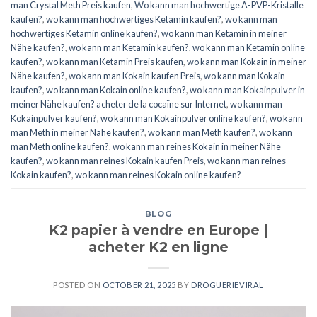
man Crystal Meth Preis kaufen
,
Wo kann man hochwertige A-PVP-Kristalle
kaufen?
,
wo kann man hochwertiges Ketamin kaufen?
,
wo kann man
hochwertiges Ketamin online kaufen?
,
wo kann man Ketamin in meiner
Nähe kaufen?
,
wo kann man Ketamin kaufen?
,
wo kann man Ketamin online
kaufen?
,
wo kann man Ketamin Preis kaufen
,
wo kann man Kokain in meiner
Nähe kaufen?
,
wo kann man Kokain kaufen Preis
,
wo kann man Kokain
kaufen?
,
wo kann man Kokain online kaufen?
,
wo kann man Kokainpulver in
meiner Nähe kaufen? acheter de la cocaïne sur Internet
,
wo kann man
Kokainpulver kaufen?
,
wo kann man Kokainpulver online kaufen?
,
wo kann
man Meth in meiner Nähe kaufen?
,
wo kann man Meth kaufen?
,
wo kann
man Meth online kaufen?
,
wo kann man reines Kokain in meiner Nähe
kaufen?
,
wo kann man reines Kokain kaufen Preis
,
wo kann man reines
Kokain kaufen?
,
wo kann man reines Kokain online kaufen?
BLOG
K2 papier à vendre en Europe |
acheter K2 en ligne
POSTED ON
OCTOBER 21, 2025
BY
DROGUERIEVIRAL