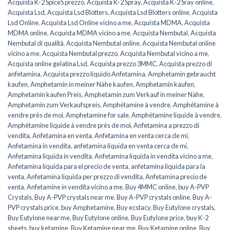
Acquista K-2 SpiceS prezzo
,
Acquista K-2 Spray
,
Acquista K-2 Sray online
,
Acquista Lsd
,
Acquista Lsd Blotters
,
Acquista Lsd Blotters online
,
Acquista
Lsd Online
,
Acquista Lsd Online vicino a me
,
Acquista MDMA
,
Acquista
MDMA online
,
Acquista MDMA vicino a me
,
Acquista Nembutal
,
Acquista
Nembutal di qualità
,
Acquista Nembutal online
,
Acquista Nembutal online
vicino a me
,
Acquista Nembutal prezzo
,
Acquista Nembutal vicino a me
,
Acquista online gelatina Lsd
,
Acquista prezzo 3MMC
,
Acquista prezzo di
anfetamina
,
Acquista prezzo liquido Anfetamina
,
Amphetamin gebraucht
kaufen
,
Amphetamin in meiner Nähe kaufen
,
Amphetamin kaufen
,
Amphetamin kaufen Preis
,
Amphetamin zum Verkauf in meiner Nähe
,
Amphetamin zum Verkaufspreis
,
Amphétamine à vendre
,
Amphétamine à
vendre près de moi
,
Amphetamine for sale
,
Amphétamine liquide à vendre
,
Amphétamine liquide à vendre près de moi
,
Anfetamina a prezzo di
vendita
,
Anfetamina en venta
,
Anfetamina en venta cerca de mí
,
Anfetamina in vendita
,
anfetamina líquida en venta cerca de mí
,
Anfetamina liquida in vendita
,
Anfetamina liquida in vendita vicino a me
,
Anfetamina líquida para el precio de venta
,
anfetamina líquida para la
venta
,
Anfetamina liquida per prezzo di vendita
,
Anfetamina precio de
venta
,
Anfetamine in vendita vicino a me
,
Buy 4MMC online
,
buy A-PVP
Crystals
,
Buy A-PVP crystals near me
,
Buy A-PVP crystals online
,
Buy A-
PVP crystals price
,
buy Amphetamine
,
Buy ecstacy
,
Buy Eutylone crystals
,
Buy Eutylone near me
,
Buy Eutylone online
,
Buy Eutylone price
,
buy K-2
sheets
,
buy ketamine
,
Buy Ketamine near me
,
Buy Ketamine online
,
Buy