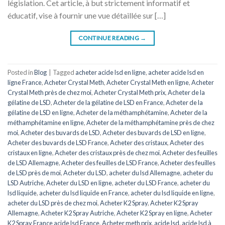
législation. Cet article, à but strictement informatif et
éducatif, vise à fournir une vue détaillée sur […]
CONTINUE READING
→
Posted in
Blog
|
Tagged
acheter acide lsd en ligne
,
acheter acide lsd en
ligne France
,
Acheter Crystal Meth
,
Acheter Crystal Meth en ligne
,
Acheter
Crystal Meth près de chez moi
,
Acheter Crystal Meth prix
,
Acheter de la
gélatine de LSD
,
Acheter de la gélatine de LSD en France
,
Acheter de la
gélatine de LSD en ligne
,
Acheter de la méthamphétamine
,
Acheter de la
méthamphétamine en ligne
,
Acheter de la méthamphétamine près de chez
moi
,
Acheter des buvards de LSD
,
Acheter des buvards de LSD en ligne
,
Acheter des buvards de LSD France
,
Acheter des cristaux
,
Acheter des
cristaux en ligne
,
Acheter des cristaux près de chez moi
,
Acheter des feuilles
de LSD Allemagne
,
Acheter des feuilles de LSD France
,
Acheter des feuilles
de LSD près de moi
,
Acheter du LSD
,
acheter du lsd Allemagne
,
acheter du
LSD Autriche
,
Acheter du LSD en ligne
,
acheter du LSD France
,
acheter du
lsd liquide
,
acheter du lsd liquide en France
,
acheter du lsd liquide en ligne
,
acheter du LSD près de chez moi
,
Acheter K2 Spray
,
Acheter K2 Spray
Allemagne
,
Acheter K2 Spray Autriche
,
Acheter K2 Spray en ligne
,
Acheter
K2 Spray France acide lsd France
,
Acheter meth prix
,
acide lsd
,
acide lsd à