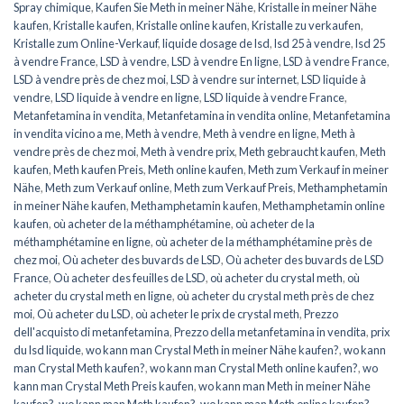
Spray chimique
,
Kaufen Sie Meth in meiner Nähe
,
Kristalle in meiner Nähe
kaufen
,
Kristalle kaufen
,
Kristalle online kaufen
,
Kristalle zu verkaufen
,
Kristalle zum Online-Verkauf
,
liquide dosage de lsd
,
lsd 25 à vendre
,
lsd 25
à vendre France
,
LSD à vendre
,
LSD à vendre En ligne
,
LSD à vendre France
,
LSD à vendre près de chez moi
,
LSD à vendre sur internet
,
LSD liquide à
vendre
,
LSD liquide à vendre en ligne
,
LSD liquide à vendre France
,
Metanfetamina in vendita
,
Metanfetamina in vendita online
,
Metanfetamina
in vendita vicino a me
,
Meth à vendre
,
Meth à vendre en ligne
,
Meth à
vendre près de chez moi
,
Meth à vendre prix
,
Meth gebraucht kaufen
,
Meth
kaufen
,
Meth kaufen Preis
,
Meth online kaufen
,
Meth zum Verkauf in meiner
Nähe
,
Meth zum Verkauf online
,
Meth zum Verkauf Preis
,
Methamphetamin
in meiner Nähe kaufen
,
Methamphetamin kaufen
,
Methamphetamin online
kaufen
,
où acheter de la méthamphétamine
,
où acheter de la
méthamphétamine en ligne
,
où acheter de la méthamphétamine près de
chez moi
,
Où acheter des buvards de LSD
,
Où acheter des buvards de LSD
France
,
Où acheter des feuilles de LSD
,
où acheter du crystal meth
,
où
acheter du crystal meth en ligne
,
où acheter du crystal meth près de chez
moi
,
Où acheter du LSD
,
où acheter le prix de crystal meth
,
Prezzo
dell'acquisto di metanfetamina
,
Prezzo della metanfetamina in vendita
,
prix
du lsd liquide
,
wo kann man Crystal Meth in meiner Nähe kaufen?
,
wo kann
man Crystal Meth kaufen?
,
wo kann man Crystal Meth online kaufen?
,
wo
kann man Crystal Meth Preis kaufen
,
wo kann man Meth in meiner Nähe
kaufen?
,
wo kann man Meth kaufen?
,
wo kann man Meth online kaufen?