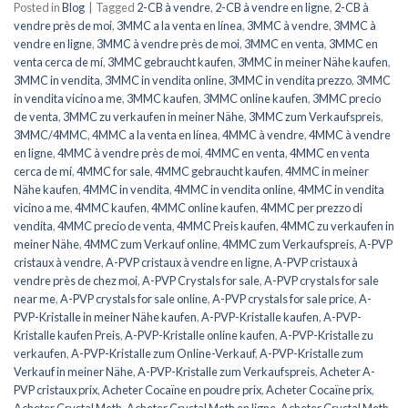
Posted in
Blog
|
Tagged
2-CB à vendre
,
2-CB à vendre en ligne
,
2-CB à
vendre près de moi
,
3MMC a la venta en línea
,
3MMC à vendre
,
3MMC à
vendre en ligne
,
3MMC à vendre près de moi
,
3MMC en venta
,
3MMC en
venta cerca de mí
,
3MMC gebraucht kaufen
,
3MMC in meiner Nähe kaufen
,
3MMC in vendita
,
3MMC in vendita online
,
3MMC in vendita prezzo
,
3MMC
in vendita vicino a me
,
3MMC kaufen
,
3MMC online kaufen
,
3MMC precio
de venta
,
3MMC zu verkaufen in meiner Nähe
,
3MMC zum Verkaufspreis
,
3MMC/4MMC
,
4MMC a la venta en línea
,
4MMC à vendre
,
4MMC à vendre
en ligne
,
4MMC à vendre près de moi
,
4MMC en venta
,
4MMC en venta
cerca de mí
,
4MMC for sale
,
4MMC gebraucht kaufen
,
4MMC in meiner
Nähe kaufen
,
4MMC in vendita
,
4MMC in vendita online
,
4MMC in vendita
vicino a me
,
4MMC kaufen
,
4MMC online kaufen
,
4MMC per prezzo di
vendita
,
4MMC precio de venta
,
4MMC Preis kaufen
,
4MMC zu verkaufen in
meiner Nähe
,
4MMC zum Verkauf online
,
4MMC zum Verkaufspreis
,
A-PVP
cristaux à vendre
,
A-PVP cristaux à vendre en ligne
,
A-PVP cristaux à
vendre près de chez moi
,
A-PVP Crystals for sale
,
A-PVP crystals for sale
near me
,
A-PVP crystals for sale online
,
A-PVP crystals for sale price
,
A-
PVP-Kristalle in meiner Nähe kaufen
,
A-PVP-Kristalle kaufen
,
A-PVP-
Kristalle kaufen Preis
,
A-PVP-Kristalle online kaufen
,
A-PVP-Kristalle zu
verkaufen
,
A-PVP-Kristalle zum Online-Verkauf
,
A-PVP-Kristalle zum
Verkauf in meiner Nähe
,
A-PVP-Kristalle zum Verkaufspreis
,
Acheter A-
PVP cristaux prix
,
Acheter Cocaïne en poudre prix
,
Acheter Cocaïne prix
,
Acheter Crystal Meth
,
Acheter Crystal Meth en ligne
,
Acheter Crystal Meth