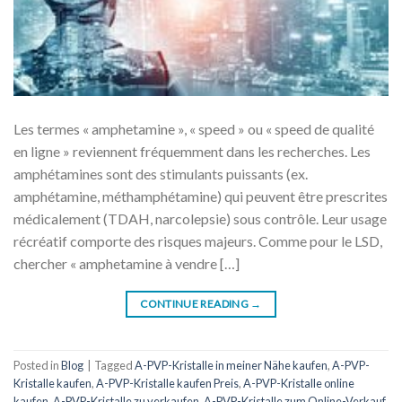
Les termes « amphetamine », « speed » ou « speed de qualité
en ligne » reviennent fréquemment dans les recherches. Les
amphétamines sont des stimulants puissants (ex.
amphétamine, méthamphétamine) qui peuvent être prescrites
médicalement (TDAH, narcolepsie) sous contrôle. Leur usage
récréatif comporte des risques majeurs. Comme pour le LSD,
chercher « amphetamine à vendre […]
CONTINUE READING
→
Posted in
Blog
|
Tagged
A-PVP-Kristalle in meiner Nähe kaufen
,
A-PVP-
Kristalle kaufen
,
A-PVP-Kristalle kaufen Preis
,
A-PVP-Kristalle online
kaufen
,
A-PVP-Kristalle zu verkaufen
,
A-PVP-Kristalle zum Online-Verkauf
,