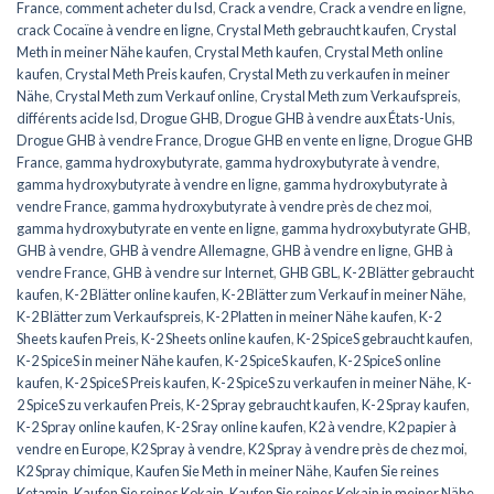
France
,
comment acheter du lsd
,
Crack a vendre
,
Crack a vendre en ligne
,
crack Cocaïne à vendre en ligne
,
Crystal Meth gebraucht kaufen
,
Crystal
Meth in meiner Nähe kaufen
,
Crystal Meth kaufen
,
Crystal Meth online
kaufen
,
Crystal Meth Preis kaufen
,
Crystal Meth zu verkaufen in meiner
Nähe
,
Crystal Meth zum Verkauf online
,
Crystal Meth zum Verkaufspreis
,
différents acide lsd
,
Drogue GHB
,
Drogue GHB à vendre aux États-Unis
,
Drogue GHB à vendre France
,
Drogue GHB en vente en ligne
,
Drogue GHB
France
,
gamma hydroxybutyrate
,
gamma hydroxybutyrate à vendre
,
gamma hydroxybutyrate à vendre en ligne
,
gamma hydroxybutyrate à
vendre France
,
gamma hydroxybutyrate à vendre près de chez moi
,
gamma hydroxybutyrate en vente en ligne
,
gamma hydroxybutyrate GHB
,
GHB à vendre
,
GHB à vendre Allemagne
,
GHB à vendre en ligne
,
GHB à
vendre France
,
GHB à vendre sur Internet
,
GHB GBL
,
K-2 Blätter gebraucht
kaufen
,
K-2 Blätter online kaufen
,
K-2 Blätter zum Verkauf in meiner Nähe
,
K-2 Blätter zum Verkaufspreis
,
K-2 Platten in meiner Nähe kaufen
,
K-2
Sheets kaufen Preis
,
K-2 Sheets online kaufen
,
K-2 SpiceS gebraucht kaufen
,
K-2 SpiceS in meiner Nähe kaufen
,
K-2 SpiceS kaufen
,
K-2 SpiceS online
kaufen
,
K-2 SpiceS Preis kaufen
,
K-2 SpiceS zu verkaufen in meiner Nähe
,
K-
2 SpiceS zu verkaufen Preis
,
K-2 Spray gebraucht kaufen
,
K-2 Spray kaufen
,
K-2 Spray online kaufen
,
K-2 Sray online kaufen
,
K2 à vendre
,
K2 papier à
vendre en Europe
,
K2 Spray à vendre
,
K2 Spray à vendre près de chez moi
,
K2 Spray chimique
,
Kaufen Sie Meth in meiner Nähe
,
Kaufen Sie reines
Ketamin
,
Kaufen Sie reines Kokain
,
Kaufen Sie reines Kokain in meiner Nähe
,