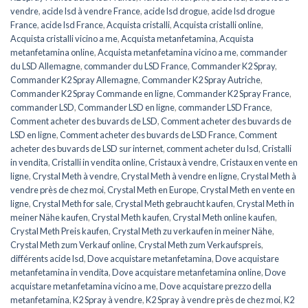
vendre
,
acide lsd à vendre France
,
acide lsd drogue
,
acide lsd drogue
France
,
acide lsd France
,
Acquista cristalli
,
Acquista cristalli online
,
Acquista cristalli vicino a me
,
Acquista metanfetamina
,
Acquista
metanfetamina online
,
Acquista metanfetamina vicino a me
,
commander
du LSD Allemagne
,
commander du LSD France
,
Commander K2 Spray
,
Commander K2 Spray Allemagne
,
Commander K2 Spray Autriche
,
Commander K2 Spray Commande en ligne
,
Commander K2 Spray France
,
commander LSD
,
Commander LSD en ligne
,
commander LSD France
,
Comment acheter des buvards de LSD
,
Comment acheter des buvards de
LSD en ligne
,
Comment acheter des buvards de LSD France
,
Comment
acheter des buvards de LSD sur internet
,
comment acheter du lsd
,
Cristalli
in vendita
,
Cristalli in vendita online
,
Cristaux à vendre
,
Cristaux en vente en
ligne
,
Crystal Meth à vendre
,
Crystal Meth à vendre en ligne
,
Crystal Meth à
vendre près de chez moi
,
Crystal Meth en Europe
,
Crystal Meth en vente en
ligne
,
Crystal Meth for sale
,
Crystal Meth gebraucht kaufen
,
Crystal Meth in
meiner Nähe kaufen
,
Crystal Meth kaufen
,
Crystal Meth online kaufen
,
Crystal Meth Preis kaufen
,
Crystal Meth zu verkaufen in meiner Nähe
,
Crystal Meth zum Verkauf online
,
Crystal Meth zum Verkaufspreis
,
différents acide lsd
,
Dove acquistare metanfetamina
,
Dove acquistare
metanfetamina in vendita
,
Dove acquistare metanfetamina online
,
Dove
acquistare metanfetamina vicino a me
,
Dove acquistare prezzo della
metanfetamina
,
K2 Spray à vendre
,
K2 Spray à vendre près de chez moi
,
K2