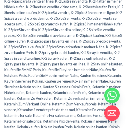
K-2 Hojas para la venta en línea
,
K-2 Lastre in vendita
,
K-2 Platten in meiner
Nähe kaufen
,
K-2 Sheets in vendita vicino a me
,
K-2 Sheets kaufen Preis
,
K-2
Sheets online kaufen
,
K-2 SpiceS à vendre
,
K-2 SpiceS à vendre en ligne
,
K-2
SpiceS à vendre près de moi
,
K-2 SpiceS en venta
,
K-2 SpiceS en venta se
acerca a mí
,
K-2 SpiceS gebraucht kaufen
,
K-2 SpiceS in meiner Nähe kaufen
,
K-2 SpiceS in vendita
,
K-2 SpiceS in vendita online
,
K-2 SpiceS in vendita
prezzo
,
K-2 SpiceS in vendita si avvicina a me
,
K-2 SpiceS kaufen
,
K-2 SpiceS
online kaufen
,
K-2 SpiceS para la venta en línea
,
K-2 SpiceS precio de venta
,
K-2 SpiceS Preis kaufen
,
K-2 SpiceS zu verkaufen in meiner Nähe
,
K-2 SpiceS
zu verkaufen Preis
,
K-2 Spray gebraucht kaufen
,
K-2 Spray in vendita
,
K-2
Spray in vendita online
,
K-2 Spray kaufen
,
K-2 Spray online kaufen
,
K-2
Spray para la venta
,
K-2 Spray para la venta en línea
,
K-2 Sray online kaufen
,
Kaufen Sie 3MMC Preis
,
Kaufen Sie Eutylone in meiner Nähe
,
Kaufen Sie
Eutylone Preis
,
Kaufen Sie Meth in meiner Nähe
,
Kaufen Sie reines Ketamin
,
Kaufen Sie reines Kokain
,
Kaufen Sie reines Kokain in meiner Nähe
,
Kaufen
Sie reines Kokain online
,
Kaufen Sie reines Kokain Preis
,
Ketamin in meiner
Nähe kaufen
,
Ketamin kaufen
,
Ketamin kaufen Preis
,
Ketamin online
kaufen
,
Ketamin Zu Verkaufen
,
Ketamin Zu verkaufen in meiner Nähe
,
Ketamin Zum Verkauf Online
,
Ketamin Zum Verkaufspreis
,
Kétamine à
vendre
,
Kétamine à vendre près de chez moi
,
Kétamine En vente en ligne
,
ketamine for sale
,
Ketamine For sale near me
,
Ketamine For sale online
,
Ketamine For sale price
,
Kétamine Prix de vente
,
Kokain in meiner Nähe
kaufen
,
Kokain kaufen
,
Kokain kaufen Preis
,
Kokain online kaufen
,
Kokain