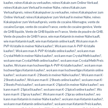
kaufen
,
reines Kokain zu verkaufen
,
reines Kokain zum Online-Verkauf
,
reines Kokain zum Verkauf in meiner Nähe
,
reines Kokain zum
Verkaufspreis
,
reines Kokainpulver zu verkaufen
,
reines Kokainpulver zum
Online-Verkauf
,
reines Kokainpulver zum Verkauf in meiner Nähe
,
reines
Kokainpulver zum Verkaufspreis
,
vente de cocaïne Allemagne
,
vente de
cocaïne Europe
,
vente de cocaïne France
,
vente de cocaïne genève
,
Vente
de GHB liquide
,
Vente de GHB liquide en France
,
Vente de poudre de GHB
,
Vente de poudre de GHB France
,
wie man Ketamin in meiner Nähe kauft
,
wie man Ketamin kauft
,
wie man Ketamin online kauft
,
Wo kann man A-
PVP-Kristalle in meiner Nähe kaufen?
,
Wo kann man A-PVP-Kristalle
kaufen?
,
Wo kann man A-PVP-Kristalle online kaufen?
,
wo kann man
Crystal Meth in meiner Nähe kaufen?
,
wo kann man Crystal Meth kaufen?
,
wo kann man Crystal Meth online kaufen?
,
wo kann man Crystal Meth Preis
kaufen
,
Wo kann man hochwertige A-PVP-Kristalle kaufen?
,
wo kann man
hochwertiges Ketamin kaufen?
,
wo kann man hochwertiges Ketamin online
kaufen?
,
wo kann man K-2 Sheets in meiner Nähe kaufen?
,
Wo kann man K-
2 Sheets kaufen?
,
Wo kann man K-2 Sheets online kaufen?
,
wo kann man K-
2 Sheets Preis kaufen?
,
wo kann man K-2 SpiceS in meiner Nähe kaufen?
,
wo
kann man K-2 SpiceS kaufen?
,
wo kann man K-2 SpiceS online kaufen?
,
Wo
kann man K-2 Spray kaufen?
,
Wo kann man K-2 Spray online kaufen?
,
wo
kann man Ketamin in meiner Nähe kaufen?
,
wo kann man Ketamin kaufen?
,
wo kann man Ketamin online kaufen?
,
wo kann man Ketamin Preis kaufen
,