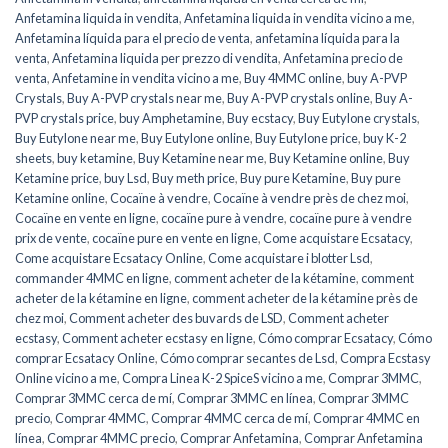
Anfetamina liquida in vendita
,
Anfetamina liquida in vendita vicino a me
,
Anfetamina líquida para el precio de venta
,
anfetamina líquida para la
venta
,
Anfetamina liquida per prezzo di vendita
,
Anfetamina precio de
venta
,
Anfetamine in vendita vicino a me
,
Buy 4MMC online
,
buy A-PVP
Crystals
,
Buy A-PVP crystals near me
,
Buy A-PVP crystals online
,
Buy A-
PVP crystals price
,
buy Amphetamine
,
Buy ecstacy
,
Buy Eutylone crystals
,
Buy Eutylone near me
,
Buy Eutylone online
,
Buy Eutylone price
,
buy K-2
sheets
,
buy ketamine
,
Buy Ketamine near me
,
Buy Ketamine online
,
Buy
Ketamine price
,
buy Lsd
,
Buy meth price
,
Buy pure Ketamine
,
Buy pure
Ketamine online
,
Cocaïne à vendre
,
Cocaïne à vendre près de chez moi
,
Cocaïne en vente en ligne
,
cocaïne pure à vendre
,
cocaïne pure à vendre
prix de vente
,
cocaïne pure en vente en ligne
,
Come acquistare Ecsatacy
,
Come acquistare Ecsatacy Online
,
Come acquistare i blotter Lsd
,
commander 4MMC en ligne
,
comment acheter de la kétamine
,
comment
acheter de la kétamine en ligne
,
comment acheter de la kétamine près de
chez moi
,
Comment acheter des buvards de LSD
,
Comment acheter
ecstasy
,
Comment acheter ecstasy en ligne
,
Cómo comprar Ecsatacy
,
Cómo
comprar Ecsatacy Online
,
Cómo comprar secantes de Lsd
,
Compra Ecstasy
Online vicino a me
,
Compra Linea K-2 SpiceS vicino a me
,
Comprar 3MMC
,
Comprar 3MMC cerca de mí
,
Comprar 3MMC en línea
,
Comprar 3MMC
precio
,
Comprar 4MMC
,
Comprar 4MMC cerca de mí
,
Comprar 4MMC en
línea
,
Comprar 4MMC precio
,
Comprar Anfetamina
,
Comprar Anfetamina