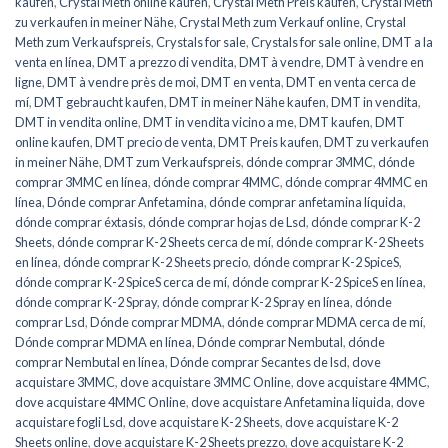
kaufen
,
Crystal Meth online kaufen
,
Crystal Meth Preis kaufen
,
Crystal Meth
zu verkaufen in meiner Nähe
,
Crystal Meth zum Verkauf online
,
Crystal
Meth zum Verkaufspreis
,
Crystals for sale
,
Crystals for sale online
,
DMT a la
venta en línea
,
DMT a prezzo di vendita
,
DMT à vendre
,
DMT à vendre en
ligne
,
DMT à vendre près de moi
,
DMT en venta
,
DMT en venta cerca de
mí
,
DMT gebraucht kaufen
,
DMT in meiner Nähe kaufen
,
DMT in vendita
,
DMT in vendita online
,
DMT in vendita vicino a me
,
DMT kaufen
,
DMT
online kaufen
,
DMT precio de venta
,
DMT Preis kaufen
,
DMT zu verkaufen
in meiner Nähe
,
DMT zum Verkaufspreis
,
dónde comprar 3MMC
,
dónde
comprar 3MMC en línea
,
dónde comprar 4MMC
,
dónde comprar 4MMC en
línea
,
Dónde comprar Anfetamina
,
dónde comprar anfetamina líquida
,
dónde comprar éxtasis
,
dónde comprar hojas de Lsd
,
dónde comprar K-2
Sheets
,
dónde comprar K-2 Sheets cerca de mí
,
dónde comprar K-2 Sheets
en línea
,
dónde comprar K-2 Sheets precio
,
dónde comprar K-2 SpiceS
,
dónde comprar K-2 SpiceS cerca de mí
,
dónde comprar K-2 SpiceS en línea
,
dónde comprar K-2 Spray
,
dónde comprar K-2 Spray en línea
,
dónde
comprar Lsd
,
Dónde comprar MDMA
,
dónde comprar MDMA cerca de mí
,
Dónde comprar MDMA en línea
,
Dónde comprar Nembutal
,
dónde
comprar Nembutal en línea
,
Dónde comprar Secantes de lsd
,
dove
acquistare 3MMC
,
dove acquistare 3MMC Online
,
dove acquistare 4MMC
,
dove acquistare 4MMC Online
,
dove acquistare Anfetamina liquida
,
dove
acquistare fogli Lsd
,
dove acquistare K-2 Sheets
,
dove acquistare K-2
Sheets online
,
dove acquistare K-2 Sheets prezzo
,
dove acquistare K-2