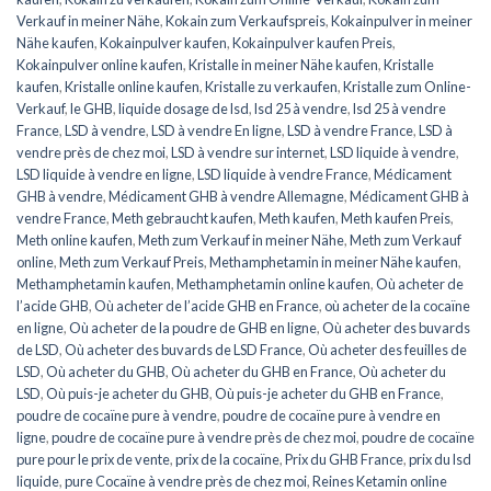
Verkauf in meiner Nähe
,
Kokain zum Verkaufspreis
,
Kokainpulver in meiner
Nähe kaufen
,
Kokainpulver kaufen
,
Kokainpulver kaufen Preis
,
Kokainpulver online kaufen
,
Kristalle in meiner Nähe kaufen
,
Kristalle
kaufen
,
Kristalle online kaufen
,
Kristalle zu verkaufen
,
Kristalle zum Online-
Verkauf
,
le GHB
,
liquide dosage de lsd
,
lsd 25 à vendre
,
lsd 25 à vendre
France
,
LSD à vendre
,
LSD à vendre En ligne
,
LSD à vendre France
,
LSD à
vendre près de chez moi
,
LSD à vendre sur internet
,
LSD liquide à vendre
,
LSD liquide à vendre en ligne
,
LSD liquide à vendre France
,
Médicament
GHB à vendre
,
Médicament GHB à vendre Allemagne
,
Médicament GHB à
vendre France
,
Meth gebraucht kaufen
,
Meth kaufen
,
Meth kaufen Preis
,
Meth online kaufen
,
Meth zum Verkauf in meiner Nähe
,
Meth zum Verkauf
online
,
Meth zum Verkauf Preis
,
Methamphetamin in meiner Nähe kaufen
,
Methamphetamin kaufen
,
Methamphetamin online kaufen
,
Où acheter de
l’acide GHB
,
Où acheter de l’acide GHB en France
,
où acheter de la cocaïne
en ligne
,
Où acheter de la poudre de GHB en ligne
,
Où acheter des buvards
de LSD
,
Où acheter des buvards de LSD France
,
Où acheter des feuilles de
LSD
,
Où acheter du GHB
,
Où acheter du GHB en France
,
Où acheter du
LSD
,
Où puis-je acheter du GHB
,
Où puis-je acheter du GHB en France
,
poudre de cocaïne pure à vendre
,
poudre de cocaïne pure à vendre en
ligne
,
poudre de cocaïne pure à vendre près de chez moi
,
poudre de cocaïne
pure pour le prix de vente
,
prix de la cocaïne
,
Prix du GHB France
,
prix du lsd
liquide
,
pure Cocaïne à vendre près de chez moi
,
Reines Ketamin online