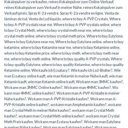
Kokainpulver zu verkaufen
,
reines Kokainpulver zum Online-Verkauf
,
reines Kokainpulver zum Verkauf in meiner Nähe
,
reines Kokainpulver zum
Verkaufspreis
,
Spray K-2 à vendre
,
Spray K-2 à vendre en ligne
,
Venta de
láminas de lsd
,
Venta de Lsd líquido
,
where to buy A-PVP Crystals
,
Where
to buy A-PVP crystals near me
,
Where to buy A-PVP crystals online
,
where
to buy Crystal Meth
,
where to buy crystal meth near me
,
where to buy
crystal meth online
,
where to buy crystal meth price
,
Where to buy Eutylone
,
Where to buy Eutylone near me
,
Where to buy Eutylone online
,
where to buy
ketamine
,
where to buy Ketamine near me
,
where to buy Ketamine online
,
where to buy Ketamine price
,
where to buy meth
,
where to buy meth near
me
,
where to buy meth online
,
Where to buy quality A-PVP crystals
,
Where
to buy quality Eutylone
,
where to buy quality Ketamine
,
where to buy quality
Ketamine online
,
Wie kaufe ich Ecsatacy?
,
Wie kaufe ich Lsd-Blotter?
,
Wie
man Ecsatacy online kauft
,
wie man Ketamin in meiner Nähe kauft
,
wie man
Ketamin kauft
,
wie man Ketamin online kauft
,
Wo kann man 3MMC kaufen?
,
Wo kann man 3MMC Online kaufen?
,
Wo kann man 4MMC kaufen?
,
Wo
kann man 4MMC online kaufen?
,
Wo kann man A-PVP-Kristalle in meiner
Nähe kaufen?
,
Wo kann man A-PVP-Kristalle kaufen?
,
Wo kann man A-
PVP-Kristalle online kaufen?
,
wo kann man Amphetamin kaufen?
,
wo kann
man Crystal Meth in meiner Nähe kaufen?
,
wo kann man Crystal Meth
kaufen?
,
wo kann man Crystal Meth online kaufen?
,
wo kann man Crystal
Meth Preis kaufen
,
Wo kann man Ecstasy kaufen?
,
Wo kann man Eutylone
in meiner Nähe kaufen?
,
Wo kann man Eutylone kaufen?
,
Wo kann man