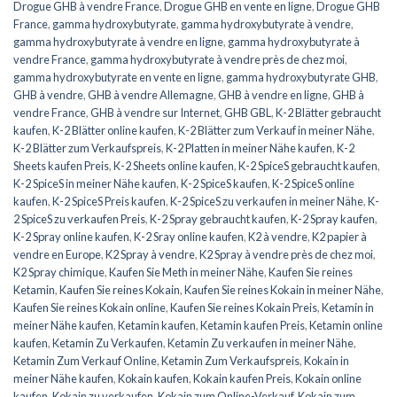
Drogue GHB à vendre France
,
Drogue GHB en vente en ligne
,
Drogue GHB
France
,
gamma hydroxybutyrate
,
gamma hydroxybutyrate à vendre
,
gamma hydroxybutyrate à vendre en ligne
,
gamma hydroxybutyrate à
vendre France
,
gamma hydroxybutyrate à vendre près de chez moi
,
gamma hydroxybutyrate en vente en ligne
,
gamma hydroxybutyrate GHB
,
GHB à vendre
,
GHB à vendre Allemagne
,
GHB à vendre en ligne
,
GHB à
vendre France
,
GHB à vendre sur Internet
,
GHB GBL
,
K-2 Blätter gebraucht
kaufen
,
K-2 Blätter online kaufen
,
K-2 Blätter zum Verkauf in meiner Nähe
,
K-2 Blätter zum Verkaufspreis
,
K-2 Platten in meiner Nähe kaufen
,
K-2
Sheets kaufen Preis
,
K-2 Sheets online kaufen
,
K-2 SpiceS gebraucht kaufen
,
K-2 SpiceS in meiner Nähe kaufen
,
K-2 SpiceS kaufen
,
K-2 SpiceS online
kaufen
,
K-2 SpiceS Preis kaufen
,
K-2 SpiceS zu verkaufen in meiner Nähe
,
K-
2 SpiceS zu verkaufen Preis
,
K-2 Spray gebraucht kaufen
,
K-2 Spray kaufen
,
K-2 Spray online kaufen
,
K-2 Sray online kaufen
,
K2 à vendre
,
K2 papier à
vendre en Europe
,
K2 Spray à vendre
,
K2 Spray à vendre près de chez moi
,
K2 Spray chimique
,
Kaufen Sie Meth in meiner Nähe
,
Kaufen Sie reines
Ketamin
,
Kaufen Sie reines Kokain
,
Kaufen Sie reines Kokain in meiner Nähe
,
Kaufen Sie reines Kokain online
,
Kaufen Sie reines Kokain Preis
,
Ketamin in
meiner Nähe kaufen
,
Ketamin kaufen
,
Ketamin kaufen Preis
,
Ketamin online
kaufen
,
Ketamin Zu Verkaufen
,
Ketamin Zu verkaufen in meiner Nähe
,
Ketamin Zum Verkauf Online
,
Ketamin Zum Verkaufspreis
,
Kokain in
meiner Nähe kaufen
,
Kokain kaufen
,
Kokain kaufen Preis
,
Kokain online
kaufen
,
Kokain zu verkaufen
,
Kokain zum Online-Verkauf
,
Kokain zum