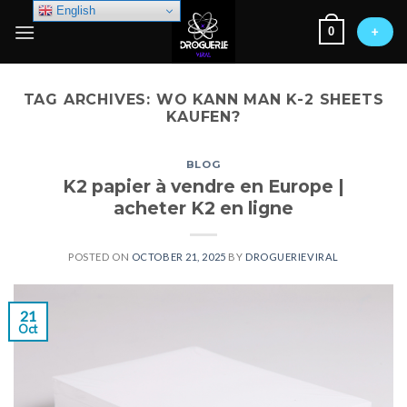
Skip
English
0
to
+
content
TAG ARCHIVES:
WO KANN MAN K-2 SHEETS
KAUFEN?
BLOG
K2 papier à vendre en Europe |
acheter K2 en ligne
POSTED ON
OCTOBER 21, 2025
BY
DROGUERIEVIRAL
21
Oct