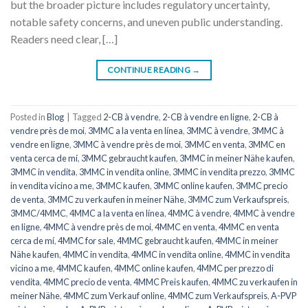
but the broader picture includes regulatory uncertainty,
notable safety concerns, and uneven public understanding.
Readers need clear, […]
CONTINUE READING
→
Posted in
Blog
|
Tagged
2-CB à vendre
,
2-CB à vendre en ligne
,
2-CB à
vendre près de moi
,
3MMC a la venta en línea
,
3MMC à vendre
,
3MMC à
vendre en ligne
,
3MMC à vendre près de moi
,
3MMC en venta
,
3MMC en
venta cerca de mí
,
3MMC gebraucht kaufen
,
3MMC in meiner Nähe kaufen
,
3MMC in vendita
,
3MMC in vendita online
,
3MMC in vendita prezzo
,
3MMC
in vendita vicino a me
,
3MMC kaufen
,
3MMC online kaufen
,
3MMC precio
de venta
,
3MMC zu verkaufen in meiner Nähe
,
3MMC zum Verkaufspreis
,
3MMC/4MMC
,
4MMC a la venta en línea
,
4MMC à vendre
,
4MMC à vendre
en ligne
,
4MMC à vendre près de moi
,
4MMC en venta
,
4MMC en venta
cerca de mí
,
4MMC for sale
,
4MMC gebraucht kaufen
,
4MMC in meiner
Nähe kaufen
,
4MMC in vendita
,
4MMC in vendita online
,
4MMC in vendita
vicino a me
,
4MMC kaufen
,
4MMC online kaufen
,
4MMC per prezzo di
vendita
,
4MMC precio de venta
,
4MMC Preis kaufen
,
4MMC zu verkaufen in
meiner Nähe
,
4MMC zum Verkauf online
,
4MMC zum Verkaufspreis
,
A-PVP