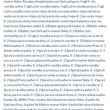
meiner Nähe
,
flüssiges Amphetamin zum Verkaufspreis
,
Fogli K-2 in
vendita online
,
Fogli Lsd in vendita online
,
Fogli Lsd in vendita prezzo
,
Fogli
Lsd in vendita vicino a me
,
Hojas de lsd a la venta online
,
Hojas de lsd en
venta cerca de mí
,
Hojas de lsd precio de venta
,
Hojas K-2 en venta
,
Hojas
K-2 precio de venta
,
how to buy Ketamine
,
how to buy Ketamine near me
,
how to buy Ketamine online
,
K-2 Blätter gebraucht kaufen
,
K-2 Blätter online
kaufen
,
K-2 Blätter zum Verkauf in meiner Nähe
,
K-2 Blätter zum
Verkaufspreis
,
K-2 Fogli in vendita prezzo
,
K-2 Hojas en venta cerca de mí
,
K-2 Hojas para la venta en línea
,
K-2 Lastre in vendita
,
K-2 Platten in meiner
Nähe kaufen
,
K-2 Sheets in vendita vicino a me
,
K-2 Sheets kaufen Preis
,
K-2
Sheets online kaufen
,
K-2 SpiceS à vendre
,
K-2 SpiceS à vendre en ligne
,
K-2
SpiceS à vendre près de moi
,
K-2 SpiceS en venta
,
K-2 SpiceS en venta se
acerca a mí
,
K-2 SpiceS gebraucht kaufen
,
K-2 SpiceS in meiner Nähe kaufen
,
K-2 SpiceS in vendita
,
K-2 SpiceS in vendita online
,
K-2 SpiceS in vendita
prezzo
,
K-2 SpiceS in vendita si avvicina a me
,
K-2 SpiceS kaufen
,
K-2 SpiceS
online kaufen
,
K-2 SpiceS para la venta en línea
,
K-2 SpiceS precio de venta
,
K-2 SpiceS Preis kaufen
,
K-2 SpiceS zu verkaufen in meiner Nähe
,
K-2 SpiceS
zu verkaufen Preis
,
K-2 Spray gebraucht kaufen
,
K-2 Spray in vendita
,
K-2
Spray in vendita online
,
K-2 Spray kaufen
,
K-2 Spray online kaufen
,
K-2
Spray para la venta
,
K-2 Spray para la venta en línea
,
K-2 Sray online kaufen
,
Kaufen Sie 3MMC Preis
,
Kaufen Sie Eutylone in meiner Nähe
,
Kaufen Sie
Eutylone Preis
,
Kaufen Sie Meth in meiner Nähe
,
Kaufen Sie reines Ketamin
,
Kaufen Sie reines Kokain
,
Kaufen Sie reines Kokain in meiner Nähe
,
Kaufen