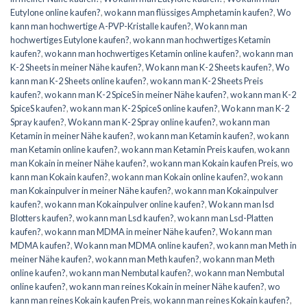
Eutylone online kaufen?
,
wo kann man flüssiges Amphetamin kaufen?
,
Wo
kann man hochwertige A-PVP-Kristalle kaufen?
,
Wo kann man
hochwertiges Eutylone kaufen?
,
wo kann man hochwertiges Ketamin
kaufen?
,
wo kann man hochwertiges Ketamin online kaufen?
,
wo kann man
K-2 Sheets in meiner Nähe kaufen?
,
Wo kann man K-2 Sheets kaufen?
,
Wo
kann man K-2 Sheets online kaufen?
,
wo kann man K-2 Sheets Preis
kaufen?
,
wo kann man K-2 SpiceS in meiner Nähe kaufen?
,
wo kann man K-2
SpiceS kaufen?
,
wo kann man K-2 SpiceS online kaufen?
,
Wo kann man K-2
Spray kaufen?
,
Wo kann man K-2 Spray online kaufen?
,
wo kann man
Ketamin in meiner Nähe kaufen?
,
wo kann man Ketamin kaufen?
,
wo kann
man Ketamin online kaufen?
,
wo kann man Ketamin Preis kaufen
,
wo kann
man Kokain in meiner Nähe kaufen?
,
wo kann man Kokain kaufen Preis
,
wo
kann man Kokain kaufen?
,
wo kann man Kokain online kaufen?
,
wo kann
man Kokainpulver in meiner Nähe kaufen?
,
wo kann man Kokainpulver
kaufen?
,
wo kann man Kokainpulver online kaufen?
,
Wo kann man lsd
Blotters kaufen?
,
wo kann man Lsd kaufen?
,
wo kann man Lsd-Platten
kaufen?
,
wo kann man MDMA in meiner Nähe kaufen?
,
Wo kann man
MDMA kaufen?
,
Wo kann man MDMA online kaufen?
,
wo kann man Meth in
meiner Nähe kaufen?
,
wo kann man Meth kaufen?
,
wo kann man Meth
online kaufen?
,
wo kann man Nembutal kaufen?
,
wo kann man Nembutal
online kaufen?
,
wo kann man reines Kokain in meiner Nähe kaufen?
,
wo
kann man reines Kokain kaufen Preis
,
wo kann man reines Kokain kaufen?
,