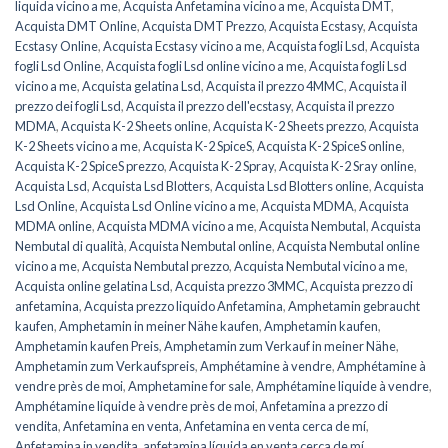
liquida vicino a me
,
Acquista Anfetamina vicino a me
,
Acquista DMT
,
Acquista DMT Online
,
Acquista DMT Prezzo
,
Acquista Ecstasy
,
Acquista
Ecstasy Online
,
Acquista Ecstasy vicino a me
,
Acquista fogli Lsd
,
Acquista
fogli Lsd Online
,
Acquista fogli Lsd online vicino a me
,
Acquista fogli Lsd
vicino a me
,
Acquista gelatina Lsd
,
Acquista il prezzo 4MMC
,
Acquista il
prezzo dei fogli Lsd
,
Acquista il prezzo dell'ecstasy
,
Acquista il prezzo
MDMA
,
Acquista K-2 Sheets online
,
Acquista K-2 Sheets prezzo
,
Acquista
K-2 Sheets vicino a me
,
Acquista K-2 SpiceS
,
Acquista K-2 SpiceS online
,
Acquista K-2 SpiceS prezzo
,
Acquista K-2 Spray
,
Acquista K-2 Sray online
,
Acquista Lsd
,
Acquista Lsd Blotters
,
Acquista Lsd Blotters online
,
Acquista
Lsd Online
,
Acquista Lsd Online vicino a me
,
Acquista MDMA
,
Acquista
MDMA online
,
Acquista MDMA vicino a me
,
Acquista Nembutal
,
Acquista
Nembutal di qualità
,
Acquista Nembutal online
,
Acquista Nembutal online
vicino a me
,
Acquista Nembutal prezzo
,
Acquista Nembutal vicino a me
,
Acquista online gelatina Lsd
,
Acquista prezzo 3MMC
,
Acquista prezzo di
anfetamina
,
Acquista prezzo liquido Anfetamina
,
Amphetamin gebraucht
kaufen
,
Amphetamin in meiner Nähe kaufen
,
Amphetamin kaufen
,
Amphetamin kaufen Preis
,
Amphetamin zum Verkauf in meiner Nähe
,
Amphetamin zum Verkaufspreis
,
Amphétamine à vendre
,
Amphétamine à
vendre près de moi
,
Amphetamine for sale
,
Amphétamine liquide à vendre
,
Amphétamine liquide à vendre près de moi
,
Anfetamina a prezzo di
vendita
,
Anfetamina en venta
,
Anfetamina en venta cerca de mí
,
Anfetamina in vendita
,
anfetamina líquida en venta cerca de mí
,