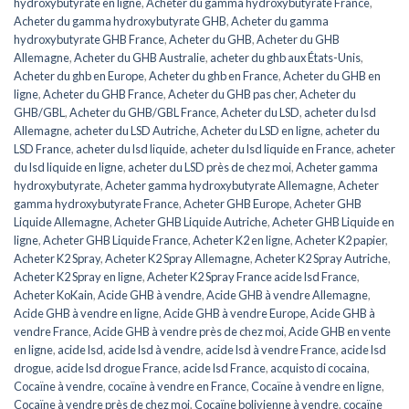
hydroxybutyrate en ligne
,
Acheter du gamma hydroxybutyrate France
,
Acheter du gamma hydroxybutyrate GHB
,
Acheter du gamma
hydroxybutyrate GHB France
,
Acheter du GHB
,
Acheter du GHB
Allemagne
,
Acheter du GHB Australie
,
acheter du ghb aux États-Unis
,
Acheter du ghb en Europe
,
Acheter du ghb en France
,
Acheter du GHB en
ligne
,
Acheter du GHB France
,
Acheter du GHB pas cher
,
Acheter du
GHB/GBL
,
Acheter du GHB/GBL France
,
Acheter du LSD
,
acheter du lsd
Allemagne
,
acheter du LSD Autriche
,
Acheter du LSD en ligne
,
acheter du
LSD France
,
acheter du lsd liquide
,
acheter du lsd liquide en France
,
acheter
du lsd liquide en ligne
,
acheter du LSD près de chez moi
,
Acheter gamma
hydroxybutyrate
,
Acheter gamma hydroxybutyrate Allemagne
,
Acheter
gamma hydroxybutyrate France
,
Acheter GHB Europe
,
Acheter GHB
Liquide Allemagne
,
Acheter GHB Liquide Autriche
,
Acheter GHB Liquide en
ligne
,
Acheter GHB Liquide France
,
Acheter K2 en ligne
,
Acheter K2 papier
,
Acheter K2 Spray
,
Acheter K2 Spray Allemagne
,
Acheter K2 Spray Autriche
,
Acheter K2 Spray en ligne
,
Acheter K2 Spray France acide lsd France
,
Acheter KoKain
,
Acide GHB à vendre
,
Acide GHB à vendre Allemagne
,
Acide GHB à vendre en ligne
,
Acide GHB à vendre Europe
,
Acide GHB à
vendre France
,
Acide GHB à vendre près de chez moi
,
Acide GHB en vente
en ligne
,
acide lsd
,
acide lsd à vendre
,
acide lsd à vendre France
,
acide lsd
drogue
,
acide lsd drogue France
,
acide lsd France
,
acquisto di cocaina
,
Cocaïne à vendre
,
cocaïne à vendre en France
,
Cocaïne à vendre en ligne
,
Cocaïne à vendre près de chez moi
,
Cocaïne bolivienne à vendre
,
cocaïne