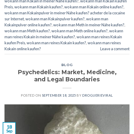
wo kann man Kokain in meiner Nähe kaufen?
,
wo kann man Kokain kaufen
Preis
,
wo kann man Kokain kaufen?
,
wo kann man Kokain online kaufen?
,
wo kann man Kokainpulver in meiner Nähe kaufen? acheter de la cocaïne
sur Internet
,
wo kann man Kokainpulver kaufen?
,
wo kann man
Kokainpulver online kaufen?
,
wo kann man Meth in meiner Nähe kaufen?
,
wo kann man Meth kaufen?
,
wo kann man Meth online kaufen?
,
wo kann
man reines Kokain in meiner Nähe kaufen?
,
wo kann man reines Kokain
kaufen Preis
,
wo kann man reines Kokain kaufen?
,
wo kann man reines
Kokain online kaufen?
Leave a comment
BLOG
Psychedelics: Market, Medicine,
and Legal Boundaries
POSTED ON
SEPTEMBER 18, 2025
BY
DROGUERIEVIRAL
18
Sep