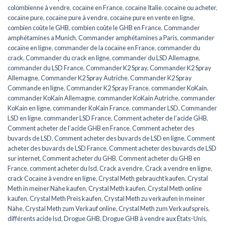
colombienne à vendre
,
cocaïne en France
,
cocaïne Italie
,
cocaïne ou acheter
,
cocaïne pure
,
cocaïne pure à vendre
,
cocaïne pure en vente en ligne
,
combien coûte le GHB
,
combien coûte le GHB en France
,
Commander
amphétamines a Munich
,
Commander amphétamines a Paris
,
commander
cocaïne en ligne
,
commander de la cocaïne en France
,
commander du
crack
,
Commander du crack en ligne
,
commander du LSD Allemagne
,
commander du LSD France
,
Commander K2 Spray
,
Commander K2 Spray
Allemagne
,
Commander K2 Spray Autriche
,
Commander K2 Spray
Commande en ligne
,
Commander K2 Spray France
,
commander KoKain
,
commander KoKain Allemagne
,
commander KoKain Autriche
,
commander
KoKain en ligne
,
commander KoKain France
,
commander LSD
,
Commander
LSD en ligne
,
commander LSD France
,
Comment acheter de l’acide GHB
,
Comment acheter de l’acide GHB en France
,
Comment acheter des
buvards de LSD
,
Comment acheter des buvards de LSD en ligne
,
Comment
acheter des buvards de LSD France
,
Comment acheter des buvards de LSD
sur internet
,
Comment acheter du GHB
,
Comment acheter du GHB en
France
,
comment acheter du lsd
,
Crack a vendre
,
Crack a vendre en ligne
,
crack Cocaïne à vendre en ligne
,
Crystal Meth gebraucht kaufen
,
Crystal
Meth in meiner Nähe kaufen
,
Crystal Meth kaufen
,
Crystal Meth online
kaufen
,
Crystal Meth Preis kaufen
,
Crystal Meth zu verkaufen in meiner
Nähe
,
Crystal Meth zum Verkauf online
,
Crystal Meth zum Verkaufspreis
,
différents acide lsd
,
Drogue GHB
,
Drogue GHB à vendre aux États-Unis
,