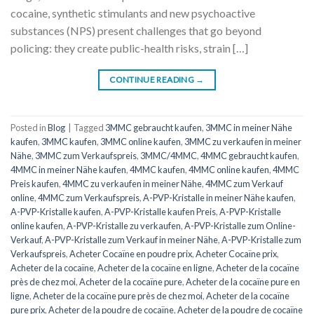
cocaine, synthetic stimulants and new psychoactive
substances (NPS) present challenges that go beyond
policing: they create public-health risks, strain […]
CONTINUE READING
→
Posted in
Blog
|
Tagged
3MMC gebraucht kaufen
,
3MMC in meiner Nähe
kaufen
,
3MMC kaufen
,
3MMC online kaufen
,
3MMC zu verkaufen in meiner
Nähe
,
3MMC zum Verkaufspreis
,
3MMC/4MMC
,
4MMC gebraucht kaufen
,
4MMC in meiner Nähe kaufen
,
4MMC kaufen
,
4MMC online kaufen
,
4MMC
Preis kaufen
,
4MMC zu verkaufen in meiner Nähe
,
4MMC zum Verkauf
online
,
4MMC zum Verkaufspreis
,
A-PVP-Kristalle in meiner Nähe kaufen
,
A-PVP-Kristalle kaufen
,
A-PVP-Kristalle kaufen Preis
,
A-PVP-Kristalle
online kaufen
,
A-PVP-Kristalle zu verkaufen
,
A-PVP-Kristalle zum Online-
Verkauf
,
A-PVP-Kristalle zum Verkauf in meiner Nähe
,
A-PVP-Kristalle zum
Verkaufspreis
,
Acheter Cocaïne en poudre prix
,
Acheter Cocaïne prix
,
Acheter de la cocaïne
,
Acheter de la cocaïne en ligne
,
Acheter de la cocaïne
près de chez moi
,
Acheter de la cocaïne pure
,
Acheter de la cocaïne pure en
ligne
,
Acheter de la cocaïne pure près de chez moi
,
Acheter de la cocaïne
pure prix
,
Acheter de la poudre de cocaïne
,
Acheter de la poudre de cocaïne