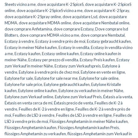
Sheets vicino a me
,
dove acquistare K-2 SpiceS
,
dove acquistare K-2 SpiceS
online
,
dove acquistare K-2 SpiceS vicino a me
,
dove acquistare K-2 Spray
,
dove acquistare K-2 Spray online
,
dove acquistare Lsd
,
dove acquistare
MDMA
,
dove acquistare MDMA online
,
dove acquistare Nembutal online
,
dove comprare Anfetamina
,
dove comprare Ecstasy
,
Dove comprare lsd
Blotters
,
dove comprare MDMA vicino a me
,
dove comprare Nembutal
,
Ecstasy à vendre
,
Ecstasy à vendre près de moi
,
Ecstasy gebraucht kaufen
,
Ecstasy in meiner Nähe kaufen
,
Ecstasy in vendita
,
Ecstasy in vendita vicino
a me
,
Ecstasy kaufen
,
Ecstasy online kaufen
,
Ecstasy online kaufen in
meiner Nähe
,
Ecstasy per prezzo di vendita
,
Ecstasy Preis kaufen
,
Ecstasy
zum Verkauf in meiner Nähe
,
Ecstasy zum Verkaufspreis
,
Eutylone à
vendre
,
Eutylone à vendre près de chez moi
,
Eutylone en vente en ligne
,
Eutylone for sale
,
Eutylone for sale near me
,
Eutylone for sale online
,
Eutylone for sale price
,
Eutylone gebraucht kaufen
,
Eutylone Kristalle
kaufen
,
Eutylone online kaufen
,
Eutylone zu verkaufen in meiner Nähe
,
Eutylone zum Verkauf online
,
Eutylone zum Verkauf Preis
,
Éxtasis a la venta
,
Éxtasis en venta cerca de mí
,
Éxtasis precio de venta
,
Feuilles de K-2 à
vendre
,
Feuilles de K-2 à vendre en ligne
,
Feuilles de K-2 à vendre près de
moi
,
Feuilles de LSD à vendre
,
Feuilles de LSD à vendre en ligne
,
Feuilles de
LSD à vendre près de moi
,
Flüssiges Amphetamin in meiner Nähe kaufen
,
Flüssiges Amphetamin kaufen
,
Flüssiges Amphetamin kaufen Preis
,
flüssiges Amphetamin zu verkaufen
,
flüssiges Amphetamin zum Verkauf in