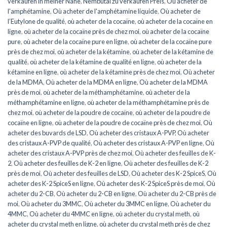
verkaufen in meiner Nähe
,
Nembutal zu verkaufen Preis
,
Où acheter de
l'amphétamine
,
Où acheter de l'amphétamine liquide
,
Où acheter de
l’Eutylone de qualité
,
où acheter de la cocaïne
,
où acheter de la cocaïne en
ligne
,
où acheter de la cocaïne près de chez moi
,
où acheter de la cocaïne
pure
,
où acheter de la cocaïne pure en ligne
,
où acheter de la cocaïne pure
près de chez moi
,
où acheter de la kétamine
,
où acheter de la kétamine de
qualité
,
où acheter de la kétamine de qualité en ligne
,
où acheter de la
kétamine en ligne
,
où acheter de la kétamine près de chez moi
,
Où acheter
de la MDMA
,
Où acheter de la MDMA en ligne
,
Où acheter de la MDMA
près de moi
,
où acheter de la méthamphétamine
,
où acheter de la
méthamphétamine en ligne
,
où acheter de la méthamphétamine près de
chez moi
,
où acheter de la poudre de cocaïne
,
où acheter de la poudre de
cocaïne en ligne
,
où acheter de la poudre de cocaïne près de chez moi
,
Où
acheter des buvards de LSD
,
Où acheter des cristaux A-PVP
,
Où acheter
des cristaux A-PVP de qualité
,
Où acheter des cristaux A-PVP en ligne
,
Où
acheter des cristaux A-PVP près de chez moi
,
Où acheter des feuilles de K-
2
,
Où acheter des feuilles de K-2 en ligne
,
Où acheter des feuilles de K-2
près de moi
,
Où acheter des feuilles de LSD
,
Où acheter des K-2 SpiceS
,
Où
acheter des K-2 SpiceS en ligne
,
Où acheter des K-2 SpiceS près de moi
,
Où
acheter du 2-CB
,
Où acheter du 2-CB en ligne
,
Où acheter du 2-CB près de
moi
,
Où acheter du 3MMC
,
Où acheter du 3MMC en ligne
,
Où acheter du
4MMC
,
Où acheter du 4MMC en ligne
,
où acheter du crystal meth
,
où
acheter du crystal meth en ligne
,
où acheter du crystal meth près de chez