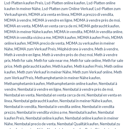
Lsd-Platten kaufen Preis
,
Lsd-Platten online kaufen
,
Lsd-Platten online
kaufen In meiner Nähe
,
Lsd-Platten zum Online-Verkauf
,
Lsd-Platten zum
Verkaufspreis
,
MDMA a la venta en línea
,
MDMA a prezzo di vendita
,
MDMA à vendre
,
MDMA à vendre en ligne
,
MDMA à vendre près de moi
,
MDMA en venta
,
MDMA en venta cerca de mí
,
MDMA gebraucht kaufen
,
MDMA in meiner Nähe kaufen
,
MDMA in vendita
,
MDMA in vendita online
,
MDMA in vendita vicino a me
,
MDMA kaufen
,
MDMA kaufen Preis
,
MDMA
online kaufen
,
MDMA precio de venta
,
MDMA zu verkaufen in meiner
Nähe
,
MDMA zum Verkauf Preis
,
Méphédrone à vendre
,
Meth à vendre
,
Meth à vendre en ligne
,
Meth à vendre près de chez moi
,
Meth à vendre
prix
,
Meth for sale
,
Meth for sale near me
,
Meth for sale online
,
Meth for sale
price
,
Meth gebraucht kaufen
,
Meth kaufen
,
Meth kaufen Preis
,
Meth online
kaufen
,
Meth zum Verkauf in meiner Nähe
,
Meth zum Verkauf online
,
Meth
zum Verkauf Preis
,
Methamphetamin in meiner Nähe kaufen
,
Methamphetamin kaufen
,
Methamphetamin online kaufen
,
Nembutal à
vendre
,
Nembutal à vendre en ligne
,
Nembutal à vendre près de moi
,
Nembutal en venta
,
Nembutal en venta cerca de mí
,
Nembutal en venta en
línea
,
Nembutal gebraucht kaufen
,
Nembutal in meiner Nähe kaufen
,
Nembutal in vendita
,
Nembutal in vendita online
,
Nembutal in vendita
prezzo
,
Nembutal in vendita vicino a me
,
Nembutal kaufen
,
Nembutal
kaufen Preis
,
Nembutal online kaufen
,
Nembutal online kaufen in meiner
Nähe
,
Nembutal precio de venta
,
Nembutal Qualität kaufen
,
Nembutal zu