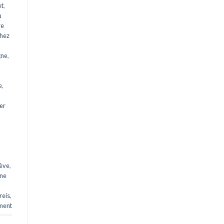
et
,
u
re
chez
gne
,
e
,
er
nève
,
ine
reis
,
ment