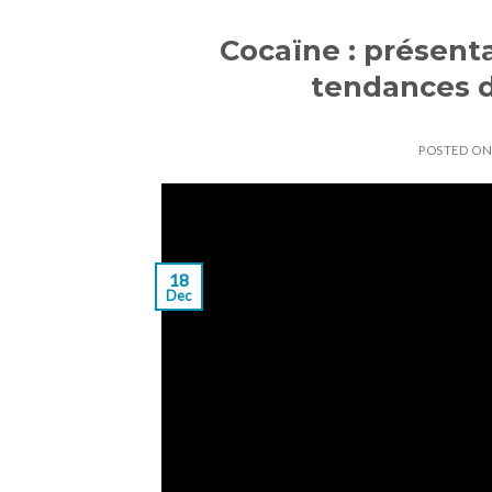
Cocaïne : présenta
tendances 
POSTED O
18
Dec