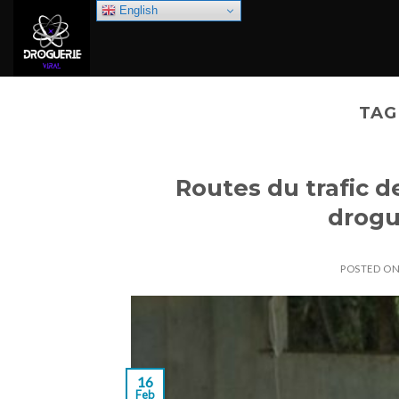
Skip
English
to
content
TAG
Routes du trafic 
drogu
POSTED O
16
Feb