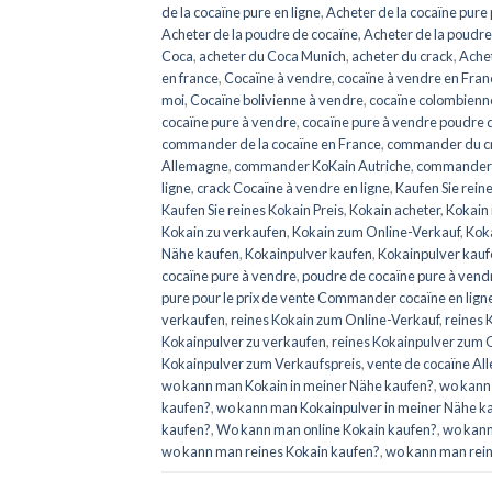
de la cocaïne pure en ligne
,
Acheter de la cocaïne pure
Acheter de la poudre de cocaïne
,
Acheter de la poudre
Coca
,
acheter du Coca Munich
,
acheter du crack
,
Achet
en france
,
Cocaïne à vendre
,
cocaïne à vendre en Fran
moi
,
Cocaïne bolivienne à vendre
,
cocaïne colombienn
cocaïne pure à vendre
,
cocaïne pure à vendre poudre d
commander de la cocaïne en France
,
commander du c
Allemagne
,
commander KoKain Autriche
,
commander K
ligne
,
crack Cocaïne à vendre en ligne
,
Kaufen Sie rein
Kaufen Sie reines Kokain Preis
,
Kokain acheter
,
Kokain 
Kokain zu verkaufen
,
Kokain zum Online-Verkauf
,
Koka
Nähe kaufen
,
Kokainpulver kaufen
,
Kokainpulver kauf
cocaïne pure à vendre
,
poudre de cocaïne pure à vendr
pure pour le prix de vente Commander cocaïne en lign
verkaufen
,
reines Kokain zum Online-Verkauf
,
reines 
Kokainpulver zu verkaufen
,
reines Kokainpulver zum 
Kokainpulver zum Verkaufspreis
,
vente de cocaïne A
wo kann man Kokain in meiner Nähe kaufen?
,
wo kann 
kaufen?
,
wo kann man Kokainpulver in meiner Nähe k
kaufen?
,
Wo kann man online Kokain kaufen?
,
wo kann
wo kann man reines Kokain kaufen?
,
wo kann man rein