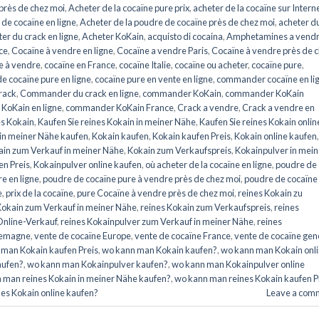
 près de chez moi
,
Acheter de la cocaïne pure prix
,
acheter de la cocaïne sur Intern
 de cocaïne en ligne
,
Acheter de la poudre de cocaïne près de chez moi
,
acheter d
er du crack en ligne
,
Acheter KoKain
,
acquisto di cocaina
,
Amphetamines a vend
ce
,
Cocaïne à vendre en ligne
,
Cocaïne a vendre Paris
,
Cocaïne à vendre près de 
e à vendre
,
cocaïne en France
,
cocaïne Italie
,
cocaïne ou acheter
,
cocaïne pure
,
e cocaïne pure en ligne
,
cocaïne pure en vente en ligne
,
commander cocaïne en li
rack
,
Commander du crack en ligne
,
commander KoKain
,
commander KoKain
oKain en ligne
,
commander KoKain France
,
Crack a vendre
,
Crack a vendre en
es Kokain
,
Kaufen Sie reines Kokain in meiner Nähe
,
Kaufen Sie reines Kokain onlin
in meiner Nähe kaufen
,
Kokain kaufen
,
Kokain kaufen Preis
,
Kokain online kaufen
,
in zum Verkauf in meiner Nähe
,
Kokain zum Verkaufspreis
,
Kokainpulver in mein
en Preis
,
Kokainpulver online kaufen
,
où acheter de la cocaïne en ligne
,
poudre de
e en ligne
,
poudre de cocaïne pure à vendre près de chez moi
,
poudre de cocaïne
e
,
prix de la cocaïne
,
pure Cocaïne à vendre près de chez moi
,
reines Kokain zu
Kokain zum Verkauf in meiner Nähe
,
reines Kokain zum Verkaufspreis
,
reines
Online-Verkauf
,
reines Kokainpulver zum Verkauf in meiner Nähe
,
reines
llemagne
,
vente de cocaïne Europe
,
vente de cocaïne France
,
vente de cocaïne ge
man Kokain kaufen Preis
,
wo kann man Kokain kaufen?
,
wo kann man Kokain onl
aufen?
,
wo kann man Kokainpulver kaufen?
,
wo kann man Kokainpulver online
 man reines Kokain in meiner Nähe kaufen?
,
wo kann man reines Kokain kaufen P
es Kokain online kaufen?
Leave a com