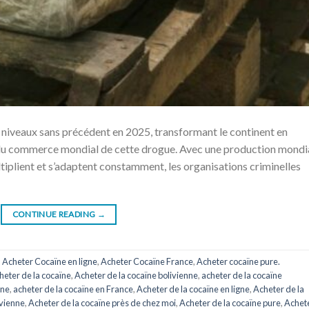
es niveaux sans précédent en 2025, transformant le continent en
 du commerce mondial de cette drogue. Avec une production mondi
ultiplient et s’adaptent constamment, les organisations criminelles
CONTINUE READING
→
,
Acheter Cocaïne en ligne
,
Acheter Cocaïne France
,
Acheter cocaïne pure.
heter de la cocaïne
,
Acheter de la cocaïne bolivienne
,
acheter de la cocaïne
gne
,
acheter de la cocaïne en France
,
Acheter de la cocaïne en ligne
,
Acheter de la
uvienne
,
Acheter de la cocaïne près de chez moi
,
Acheter de la cocaïne pure
,
Achet