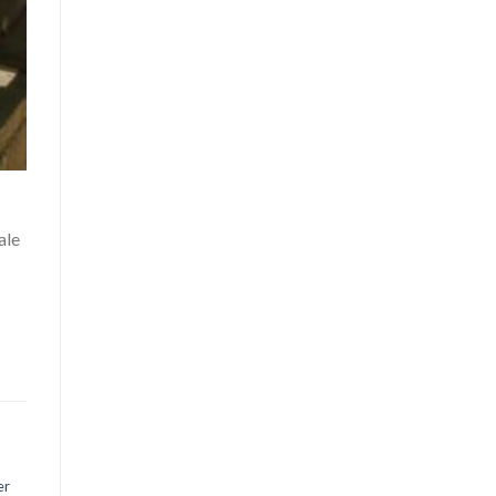
ale
er