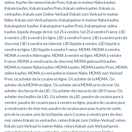
online
,
Kaufen Sie reines Kokain Preis
,
Kokain in meiner Nähe kaufen
,
Kokain kaufen
,
Kokain kaufen Preis
,
Kokain online kaufen
,
Kokain zu
verkaufen
,
Kokain zum Online-Verkauf
,
Kokain zum Verkauf in meiner
Nähe
,
Kokain zum Verkaufspreis
,
Kokainpulver in meiner Nähe kaufen
,
Kokainpulver kaufen
,
Kokainpulver kaufen Preis
,
Kokainpulver online
kaufen
,
liquide dosage de lsd
,
lsd 25 à vendre
,
lsd 25 à vendre France
,
LSD
à vendre
,
LSD à vendre En ligne
,
LSD à vendre France
,
LSD à vendre près de
chez moi
,
LSD à vendre sur internet
,
LSD liquide à vendre
,
LSD liquide à
vendre en ligne
,
LSD liquide à vendre France
,
MDMA
,
MDMA à vendre
,
MDMA à vendre Allemagne
,
MDMA à vendre en ligne
,
MDMA à vendre
France
,
MDMA à vendre près de chez moi
,
MDMA gebraucht kaufen
,
MDMA in meiner Nähe kaufen
,
MDMA kaufen
,
MDMA kaufen Preis
,
MDMA
online kaufen
,
MDMA zu verkaufen in meiner Nähe
,
MDMA zum Verkauf
Preis
,
où acheter de la cocaïne en ligne
,
Où acheter de la MDMA
,
Où
acheter de la MDMA en ligne
,
Où acheter de la MDMA près de moi
,
Où
acheter des buvards de LSD
,
Où acheter des buvards de LSD France
,
Où
acheter des feuilles de LSD
,
Où acheter du LSD
,
poudre de cocaïne pure à
vendre
,
poudre de cocaïne pure à vendre en ligne
,
poudre de cocaïne pure
à vendre près de chez moi
,
poudre de cocaïne pure pour le prix de vente
,
prix de la cocaïne
,
prix du lsd liquide
,
pure Cocaïne à vendre près de chez
moi
,
reines Kokain zu verkaufen
,
reines Kokain zum Online-Verkauf
,
reines
Kokain zum Verkauf in meiner Nähe
,
reines Kokain zum Verkaufspreis
,
reines Kokainpulver zu verkaufen
,
reines Kokainpulver zum Online-