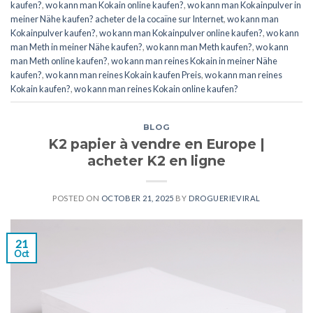
kaufen?
,
wo kann man Kokain online kaufen?
,
wo kann man Kokainpulver in
meiner Nähe kaufen? acheter de la cocaïne sur Internet
,
wo kann man
Kokainpulver kaufen?
,
wo kann man Kokainpulver online kaufen?
,
wo kann
man Meth in meiner Nähe kaufen?
,
wo kann man Meth kaufen?
,
wo kann
man Meth online kaufen?
,
wo kann man reines Kokain in meiner Nähe
kaufen?
,
wo kann man reines Kokain kaufen Preis
,
wo kann man reines
Kokain kaufen?
,
wo kann man reines Kokain online kaufen?
BLOG
K2 papier à vendre en Europe |
acheter K2 en ligne
POSTED ON
OCTOBER 21, 2025
BY
DROGUERIEVIRAL
21
Oct