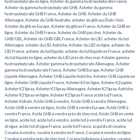
hydroxybutyrate en ligne
,
Acheter du gamma hydroxybutyrate France
,
Acheter du gamma hydroxybutyrate GHB
,
Acheter du gamma
hydroxybutyrate GHB France
,
Acheter du GHB
,
Acheter du GHB
Allemagne
,
Acheter du GHB Australie
,
acheter du ghb aux États-Unis
,
Acheter du ghb en Europe
,
Acheter du ghb en France
,
Acheter du GHB en
ligne
,
Acheter du GHB France
,
Acheter du GHB pas cher
,
Acheter du
GHB/GBL
,
Acheter du GHB/GBL France
,
Acheter du LSD
,
acheter du lsd
Allemagne
,
acheter du LSD Autriche
,
Acheter du LSD en ligne
,
acheter du
LSD France
,
acheter du lsd liquide
,
acheter du lsd liquide en France
,
acheter
du lsd liquide en ligne
,
acheter du LSD près de chez moi
,
Acheter gamma
hydroxybutyrate
,
Acheter gamma hydroxybutyrate Allemagne
,
Acheter
gamma hydroxybutyrate France
,
Acheter GHB Europe
,
Acheter GHB
Liquide Allemagne
,
Acheter GHB Liquide Autriche
,
Acheter GHB Liquide en
ligne
,
Acheter GHB Liquide France
,
Acheter K2 en ligne
,
Acheter K2 papier
,
Acheter K2 Spray
,
Acheter K2 Spray Allemagne
,
Acheter K2 Spray Autriche
,
Acheter K2 Spray en ligne
,
Acheter K2 Spray France acide lsd France
,
Acheter KoKain
,
Acide GHB à vendre
,
Acide GHB à vendre Allemagne
,
Acide GHB à vendre en ligne
,
Acide GHB à vendre Europe
,
Acide GHB à
vendre France
,
Acide GHB à vendre près de chez moi
,
Acide GHB en vente
en ligne
,
acide lsd
,
acide lsd à vendre
,
acide lsd à vendre France
,
acide lsd
drogue
,
acide lsd drogue France
,
acide lsd France
,
acquisto di cocaina
,
Cocaïne à vendre
,
cocaïne à vendre en France
,
Cocaïne à vendre en ligne
,
Cocaïne à vendre près de chez moi
,
Cocaïne bolivienne à vendre
,
cocaïne