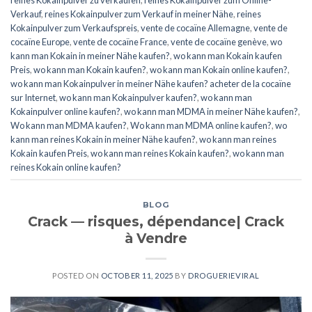
Verkauf
,
reines Kokainpulver zum Verkauf in meiner Nähe
,
reines
Kokainpulver zum Verkaufspreis
,
vente de cocaïne Allemagne
,
vente de
cocaïne Europe
,
vente de cocaïne France
,
vente de cocaïne genève
,
wo
kann man Kokain in meiner Nähe kaufen?
,
wo kann man Kokain kaufen
Preis
,
wo kann man Kokain kaufen?
,
wo kann man Kokain online kaufen?
,
wo kann man Kokainpulver in meiner Nähe kaufen? acheter de la cocaïne
sur Internet
,
wo kann man Kokainpulver kaufen?
,
wo kann man
Kokainpulver online kaufen?
,
wo kann man MDMA in meiner Nähe kaufen?
,
Wo kann man MDMA kaufen?
,
Wo kann man MDMA online kaufen?
,
wo
kann man reines Kokain in meiner Nähe kaufen?
,
wo kann man reines
Kokain kaufen Preis
,
wo kann man reines Kokain kaufen?
,
wo kann man
reines Kokain online kaufen?
BLOG
Crack — risques, dépendance| Crack
à Vendre
POSTED ON
OCTOBER 11, 2025
BY
DROGUERIEVIRAL