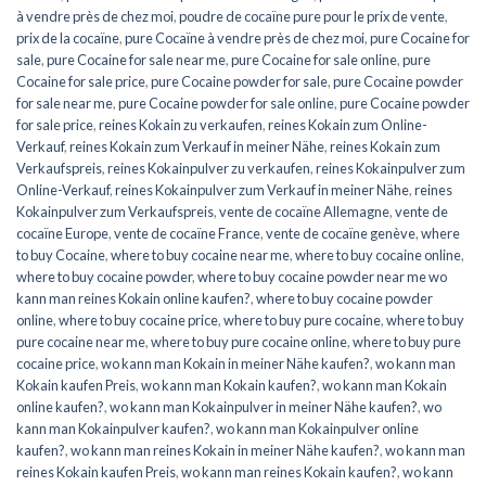
à vendre près de chez moi
,
poudre de cocaïne pure pour le prix de vente
,
prix de la cocaïne
,
pure Cocaïne à vendre près de chez moi
,
pure Cocaine for
sale
,
pure Cocaine for sale near me
,
pure Cocaine for sale online
,
pure
Cocaine for sale price
,
pure Cocaine powder for sale
,
pure Cocaine powder
for sale near me
,
pure Cocaine powder for sale online
,
pure Cocaine powder
for sale price
,
reines Kokain zu verkaufen
,
reines Kokain zum Online-
Verkauf
,
reines Kokain zum Verkauf in meiner Nähe
,
reines Kokain zum
Verkaufspreis
,
reines Kokainpulver zu verkaufen
,
reines Kokainpulver zum
Online-Verkauf
,
reines Kokainpulver zum Verkauf in meiner Nähe
,
reines
Kokainpulver zum Verkaufspreis
,
vente de cocaïne Allemagne
,
vente de
cocaïne Europe
,
vente de cocaïne France
,
vente de cocaïne genève
,
where
to buy Cocaine
,
where to buy cocaine near me
,
where to buy cocaine online
,
where to buy cocaine powder
,
where to buy cocaine powder near me wo
kann man reines Kokain online kaufen?
,
where to buy cocaine powder
online
,
where to buy cocaine price
,
where to buy pure cocaine
,
where to buy
pure cocaine near me
,
where to buy pure cocaine online
,
where to buy pure
cocaine price
,
wo kann man Kokain in meiner Nähe kaufen?
,
wo kann man
Kokain kaufen Preis
,
wo kann man Kokain kaufen?
,
wo kann man Kokain
online kaufen?
,
wo kann man Kokainpulver in meiner Nähe kaufen?
,
wo
kann man Kokainpulver kaufen?
,
wo kann man Kokainpulver online
kaufen?
,
wo kann man reines Kokain in meiner Nähe kaufen?
,
wo kann man
reines Kokain kaufen Preis
,
wo kann man reines Kokain kaufen?
,
wo kann