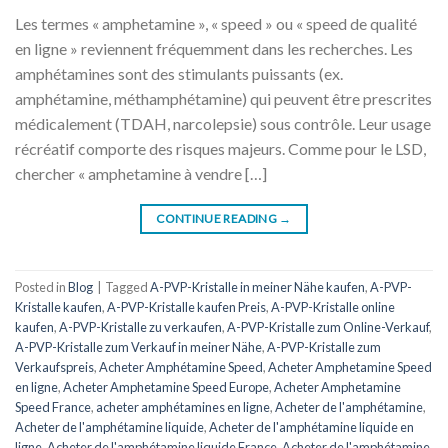
Les termes « amphetamine », « speed » ou « speed de qualité
en ligne » reviennent fréquemment dans les recherches. Les
amphétamines sont des stimulants puissants (ex.
amphétamine, méthamphétamine) qui peuvent être prescrites
médicalement (TDAH, narcolepsie) sous contrôle. Leur usage
récréatif comporte des risques majeurs. Comme pour le LSD,
chercher « amphetamine à vendre […]
CONTINUE READING
→
Posted in
Blog
|
Tagged
A-PVP-Kristalle in meiner Nähe kaufen
,
A-PVP-
Kristalle kaufen
,
A-PVP-Kristalle kaufen Preis
,
A-PVP-Kristalle online
kaufen
,
A-PVP-Kristalle zu verkaufen
,
A-PVP-Kristalle zum Online-Verkauf
,
A-PVP-Kristalle zum Verkauf in meiner Nähe
,
A-PVP-Kristalle zum
Verkaufspreis
,
Acheter Amphétamine Speed
,
Acheter Amphetamine Speed
​​​​en ligne
,
Acheter Amphetamine Speed ​​​​Europe
,
Acheter Amphetamine
Speed ​​​​France
,
acheter amphétamines en ligne
,
Acheter de l'amphétamine
,
Acheter de l'amphétamine liquide
,
Acheter de l'amphétamine liquide en
ligne
,
Acheter de l'amphétamine liquide France
,
Acheter de l'amphétamine