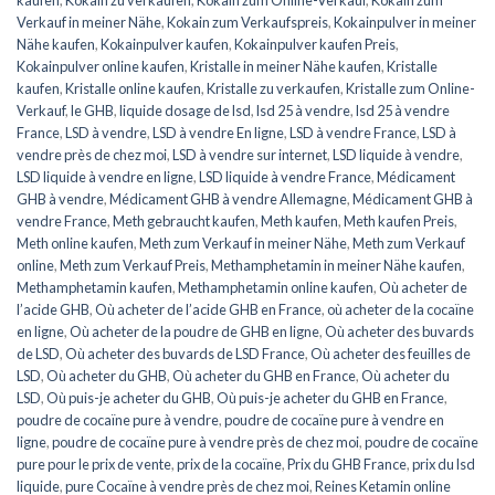
Verkauf in meiner Nähe
,
Kokain zum Verkaufspreis
,
Kokainpulver in meiner
Nähe kaufen
,
Kokainpulver kaufen
,
Kokainpulver kaufen Preis
,
Kokainpulver online kaufen
,
Kristalle in meiner Nähe kaufen
,
Kristalle
kaufen
,
Kristalle online kaufen
,
Kristalle zu verkaufen
,
Kristalle zum Online-
Verkauf
,
le GHB
,
liquide dosage de lsd
,
lsd 25 à vendre
,
lsd 25 à vendre
France
,
LSD à vendre
,
LSD à vendre En ligne
,
LSD à vendre France
,
LSD à
vendre près de chez moi
,
LSD à vendre sur internet
,
LSD liquide à vendre
,
LSD liquide à vendre en ligne
,
LSD liquide à vendre France
,
Médicament
GHB à vendre
,
Médicament GHB à vendre Allemagne
,
Médicament GHB à
vendre France
,
Meth gebraucht kaufen
,
Meth kaufen
,
Meth kaufen Preis
,
Meth online kaufen
,
Meth zum Verkauf in meiner Nähe
,
Meth zum Verkauf
online
,
Meth zum Verkauf Preis
,
Methamphetamin in meiner Nähe kaufen
,
Methamphetamin kaufen
,
Methamphetamin online kaufen
,
Où acheter de
l’acide GHB
,
Où acheter de l’acide GHB en France
,
où acheter de la cocaïne
en ligne
,
Où acheter de la poudre de GHB en ligne
,
Où acheter des buvards
de LSD
,
Où acheter des buvards de LSD France
,
Où acheter des feuilles de
LSD
,
Où acheter du GHB
,
Où acheter du GHB en France
,
Où acheter du
LSD
,
Où puis-je acheter du GHB
,
Où puis-je acheter du GHB en France
,
poudre de cocaïne pure à vendre
,
poudre de cocaïne pure à vendre en
ligne
,
poudre de cocaïne pure à vendre près de chez moi
,
poudre de cocaïne
pure pour le prix de vente
,
prix de la cocaïne
,
Prix du GHB France
,
prix du lsd
liquide
,
pure Cocaïne à vendre près de chez moi
,
Reines Ketamin online