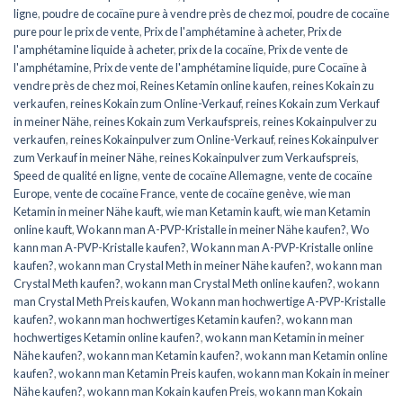
ligne
,
poudre de cocaïne pure à vendre près de chez moi
,
poudre de cocaïne
pure pour le prix de vente
,
Prix de l'amphétamine à acheter
,
Prix de
l'amphétamine liquide à acheter
,
prix de la cocaïne
,
Prix de vente de
l'amphétamine
,
Prix de vente de l'amphétamine liquide
,
pure Cocaïne à
vendre près de chez moi
,
Reines Ketamin online kaufen
,
reines Kokain zu
verkaufen
,
reines Kokain zum Online-Verkauf
,
reines Kokain zum Verkauf
in meiner Nähe
,
reines Kokain zum Verkaufspreis
,
reines Kokainpulver zu
verkaufen
,
reines Kokainpulver zum Online-Verkauf
,
reines Kokainpulver
zum Verkauf in meiner Nähe
,
reines Kokainpulver zum Verkaufspreis
,
Speed de qualité en ligne
,
vente de cocaïne Allemagne
,
vente de cocaïne
Europe
,
vente de cocaïne France
,
vente de cocaïne genève
,
wie man
Ketamin in meiner Nähe kauft
,
wie man Ketamin kauft
,
wie man Ketamin
online kauft
,
Wo kann man A-PVP-Kristalle in meiner Nähe kaufen?
,
Wo
kann man A-PVP-Kristalle kaufen?
,
Wo kann man A-PVP-Kristalle online
kaufen?
,
wo kann man Crystal Meth in meiner Nähe kaufen?
,
wo kann man
Crystal Meth kaufen?
,
wo kann man Crystal Meth online kaufen?
,
wo kann
man Crystal Meth Preis kaufen
,
Wo kann man hochwertige A-PVP-Kristalle
kaufen?
,
wo kann man hochwertiges Ketamin kaufen?
,
wo kann man
hochwertiges Ketamin online kaufen?
,
wo kann man Ketamin in meiner
Nähe kaufen?
,
wo kann man Ketamin kaufen?
,
wo kann man Ketamin online
kaufen?
,
wo kann man Ketamin Preis kaufen
,
wo kann man Kokain in meiner
Nähe kaufen?
,
wo kann man Kokain kaufen Preis
,
wo kann man Kokain