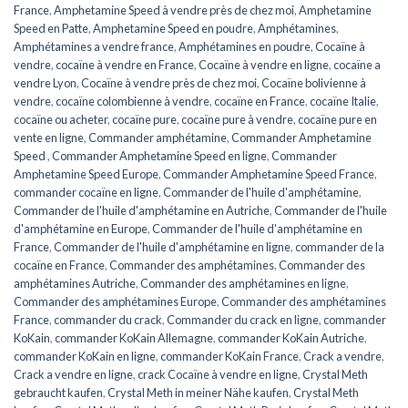
France
,
Amphetamine Speed à vendre près de chez moi
,
Amphetamine
Speed en ​​​​Patte
,
Amphetamine Speed en poudre
,
Amphétamines
,
Amphétamines a vendre france
,
Amphétamines en poudre
,
Cocaïne à
vendre
,
cocaïne à vendre en France
,
Cocaïne à vendre en ligne
,
cocaïne a
vendre Lyon
,
Cocaïne à vendre près de chez moi
,
Cocaïne bolivienne à
vendre
,
cocaïne colombienne à vendre
,
cocaïne en France
,
cocaïne Italie
,
cocaïne ou acheter
,
cocaïne pure
,
cocaïne pure à vendre
,
cocaïne pure en
vente en ligne
,
Commander amphétamine
,
Commander Amphetamine
Speed ​​​​
,
Commander Amphetamine Speed ​​​​en ligne
,
Commander
Amphetamine Speed ​​​Europe
,
Commander Amphetamine Speed ​​France
,
commander cocaïne en ligne
,
Commander de l'huile d'amphétamine
,
Commander de l'huile d'amphétamine en Autriche
,
Commander de l'huile
d'amphétamine en Europe
,
Commander de l'huile d'amphétamine en
France
,
Commander de l'huile d'amphétamine en ligne
,
commander de la
cocaïne en France
,
Commander des amphétamines
,
Commander des
amphétamines Autriche
,
Commander des amphétamines en ligne
,
Commander des amphétamines Europe
,
Commander des amphétamines
France
,
commander du crack
,
Commander du crack en ligne
,
commander
KoKain
,
commander KoKain Allemagne
,
commander KoKain Autriche
,
commander KoKain en ligne
,
commander KoKain France
,
Crack a vendre
,
Crack a vendre en ligne
,
crack Cocaïne à vendre en ligne
,
Crystal Meth
gebraucht kaufen
,
Crystal Meth in meiner Nähe kaufen
,
Crystal Meth