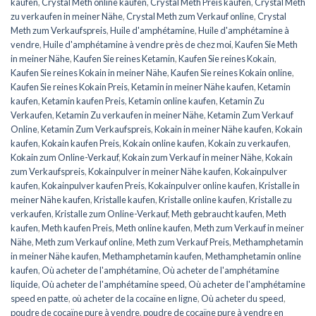
kaufen
,
Crystal Meth online kaufen
,
Crystal Meth Preis kaufen
,
Crystal Meth
zu verkaufen in meiner Nähe
,
Crystal Meth zum Verkauf online
,
Crystal
Meth zum Verkaufspreis
,
Huile d'amphétamine
,
Huile d'amphétamine à
vendre
,
Huile d'amphétamine à vendre près de chez moi
,
Kaufen Sie Meth
in meiner Nähe
,
Kaufen Sie reines Ketamin
,
Kaufen Sie reines Kokain
,
Kaufen Sie reines Kokain in meiner Nähe
,
Kaufen Sie reines Kokain online
,
Kaufen Sie reines Kokain Preis
,
Ketamin in meiner Nähe kaufen
,
Ketamin
kaufen
,
Ketamin kaufen Preis
,
Ketamin online kaufen
,
Ketamin Zu
Verkaufen
,
Ketamin Zu verkaufen in meiner Nähe
,
Ketamin Zum Verkauf
Online
,
Ketamin Zum Verkaufspreis
,
Kokain in meiner Nähe kaufen
,
Kokain
kaufen
,
Kokain kaufen Preis
,
Kokain online kaufen
,
Kokain zu verkaufen
,
Kokain zum Online-Verkauf
,
Kokain zum Verkauf in meiner Nähe
,
Kokain
zum Verkaufspreis
,
Kokainpulver in meiner Nähe kaufen
,
Kokainpulver
kaufen
,
Kokainpulver kaufen Preis
,
Kokainpulver online kaufen
,
Kristalle in
meiner Nähe kaufen
,
Kristalle kaufen
,
Kristalle online kaufen
,
Kristalle zu
verkaufen
,
Kristalle zum Online-Verkauf
,
Meth gebraucht kaufen
,
Meth
kaufen
,
Meth kaufen Preis
,
Meth online kaufen
,
Meth zum Verkauf in meiner
Nähe
,
Meth zum Verkauf online
,
Meth zum Verkauf Preis
,
Methamphetamin
in meiner Nähe kaufen
,
Methamphetamin kaufen
,
Methamphetamin online
kaufen
,
Où acheter de l'amphétamine
,
Où acheter de l'amphétamine
liquide
,
Où acheter de l'amphétamine speed
,
Où acheter de l'amphétamine
speed en patte
,
où acheter de la cocaïne en ligne
,
Où acheter du speed
,
poudre de cocaïne pure à vendre
,
poudre de cocaïne pure à vendre en