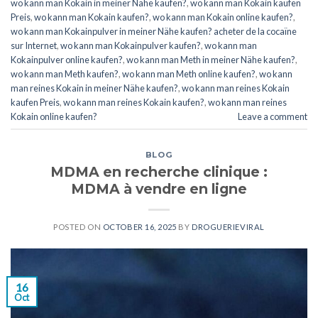
wo kann man Kokain in meiner Nähe kaufen?
,
wo kann man Kokain kaufen
Preis
,
wo kann man Kokain kaufen?
,
wo kann man Kokain online kaufen?
,
wo kann man Kokainpulver in meiner Nähe kaufen? acheter de la cocaïne
sur Internet
,
wo kann man Kokainpulver kaufen?
,
wo kann man
Kokainpulver online kaufen?
,
wo kann man Meth in meiner Nähe kaufen?
,
wo kann man Meth kaufen?
,
wo kann man Meth online kaufen?
,
wo kann
man reines Kokain in meiner Nähe kaufen?
,
wo kann man reines Kokain
kaufen Preis
,
wo kann man reines Kokain kaufen?
,
wo kann man reines
Kokain online kaufen?
Leave a comment
BLOG
MDMA en recherche clinique :
MDMA à vendre en ligne
POSTED ON
OCTOBER 16, 2025
BY
DROGUERIEVIRAL
16
Oct