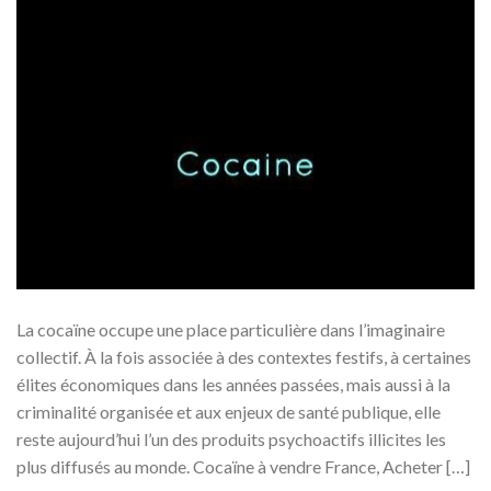
La cocaïne occupe une place particulière dans l’imaginaire
collectif. À la fois associée à des contextes festifs, à certaines
élites économiques dans les années passées, mais aussi à la
criminalité organisée et aux enjeux de santé publique, elle
reste aujourd’hui l’un des produits psychoactifs illicites les
plus diffusés au monde. Cocaïne à vendre France, Acheter […]