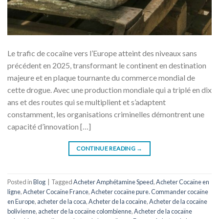
Le trafic de cocaïne vers l’Europe atteint des niveaux sans
précédent en 2025, transformant le continent en destination
majeure et en plaque tournante du commerce mondial de
cette drogue. Avec une production mondiale qui a triplé en dix
ans et des routes qui se multiplient et s’adaptent
constamment, les organisations criminelles démontrent une
capacité d’innovation […]
CONTINUE READING
→
Posted in
Blog
|
Tagged
Acheter Amphétamine Speed
,
Acheter Cocaïne en
ligne
,
Acheter Cocaïne France
,
Acheter cocaïne pure. Commander cocaïne
en Europe
,
acheter de la coca
,
Acheter de la cocaïne
,
Acheter de la cocaïne
bolivienne
,
acheter de la cocaïne colombienne
,
Acheter de la cocaïne