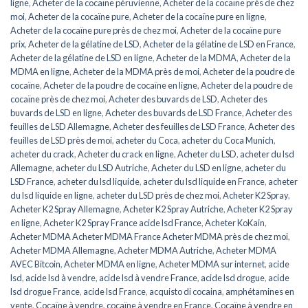
ligne
,
Acheter de la cocaïne péruvienne
,
Acheter de la cocaïne près de chez
moi
,
Acheter de la cocaïne pure
,
Acheter de la cocaïne pure en ligne
,
Acheter de la cocaïne pure près de chez moi
,
Acheter de la cocaïne pure
prix
,
Acheter de la gélatine de LSD
,
Acheter de la gélatine de LSD en France
,
Acheter de la gélatine de LSD en ligne
,
Acheter de la MDMA
,
Acheter de la
MDMA en ligne
,
Acheter de la MDMA près de moi
,
Acheter de la poudre de
cocaïne
,
Acheter de la poudre de cocaïne en ligne
,
Acheter de la poudre de
cocaïne près de chez moi
,
Acheter des buvards de LSD
,
Acheter des
buvards de LSD en ligne
,
Acheter des buvards de LSD France
,
Acheter des
feuilles de LSD Allemagne
,
Acheter des feuilles de LSD France
,
Acheter des
feuilles de LSD près de moi
,
acheter du Coca
,
acheter du Coca Munich
,
acheter du crack
,
Acheter du crack en ligne
,
Acheter du LSD
,
acheter du lsd
Allemagne
,
acheter du LSD Autriche
,
Acheter du LSD en ligne
,
acheter du
LSD France
,
acheter du lsd liquide
,
acheter du lsd liquide en France
,
acheter
du lsd liquide en ligne
,
acheter du LSD près de chez moi
,
Acheter K2 Spray
,
Acheter K2 Spray Allemagne
,
Acheter K2 Spray Autriche
,
Acheter K2 Spray
en ligne
,
Acheter K2 Spray France acide lsd France
,
Acheter KoKain
,
Acheter MDMA Acheter MDMA France Acheter MDMA près de chez moi
,
Acheter MDMA Allemagne
,
Acheter MDMA Autriche
,
Acheter MDMA
AVEC Bitcoin
,
Acheter MDMA en ligne
,
Acheter MDMA sur internet
,
acide
lsd
,
acide lsd à vendre
,
acide lsd à vendre France
,
acide lsd drogue
,
acide
lsd drogue France
,
acide lsd France
,
acquisto di cocaina
,
amphétamines en
vente
,
Cocaïne à vendre
,
cocaïne à vendre en France
,
Cocaïne à vendre en