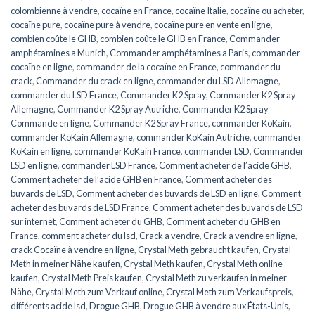
colombienne à vendre
,
cocaïne en France
,
cocaïne Italie
,
cocaïne ou acheter
,
cocaïne pure
,
cocaïne pure à vendre
,
cocaïne pure en vente en ligne
,
combien coûte le GHB
,
combien coûte le GHB en France
,
Commander
amphétamines a Munich
,
Commander amphétamines a Paris
,
commander
cocaïne en ligne
,
commander de la cocaïne en France
,
commander du
crack
,
Commander du crack en ligne
,
commander du LSD Allemagne
,
commander du LSD France
,
Commander K2 Spray
,
Commander K2 Spray
Allemagne
,
Commander K2 Spray Autriche
,
Commander K2 Spray
Commande en ligne
,
Commander K2 Spray France
,
commander KoKain
,
commander KoKain Allemagne
,
commander KoKain Autriche
,
commander
KoKain en ligne
,
commander KoKain France
,
commander LSD
,
Commander
LSD en ligne
,
commander LSD France
,
Comment acheter de l’acide GHB
,
Comment acheter de l’acide GHB en France
,
Comment acheter des
buvards de LSD
,
Comment acheter des buvards de LSD en ligne
,
Comment
acheter des buvards de LSD France
,
Comment acheter des buvards de LSD
sur internet
,
Comment acheter du GHB
,
Comment acheter du GHB en
France
,
comment acheter du lsd
,
Crack a vendre
,
Crack a vendre en ligne
,
crack Cocaïne à vendre en ligne
,
Crystal Meth gebraucht kaufen
,
Crystal
Meth in meiner Nähe kaufen
,
Crystal Meth kaufen
,
Crystal Meth online
kaufen
,
Crystal Meth Preis kaufen
,
Crystal Meth zu verkaufen in meiner
Nähe
,
Crystal Meth zum Verkauf online
,
Crystal Meth zum Verkaufspreis
,
différents acide lsd
,
Drogue GHB
,
Drogue GHB à vendre aux États-Unis
,