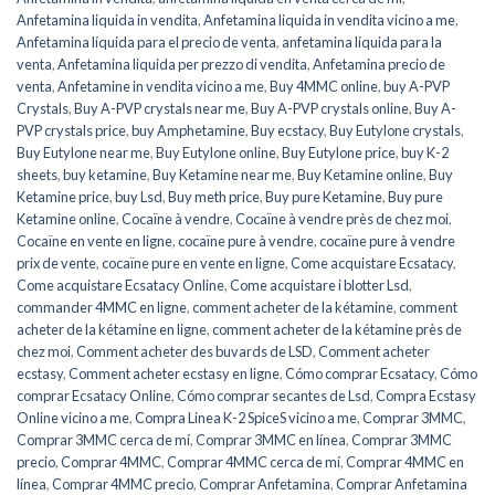
Anfetamina liquida in vendita
,
Anfetamina liquida in vendita vicino a me
,
Anfetamina líquida para el precio de venta
,
anfetamina líquida para la
venta
,
Anfetamina liquida per prezzo di vendita
,
Anfetamina precio de
venta
,
Anfetamine in vendita vicino a me
,
Buy 4MMC online
,
buy A-PVP
Crystals
,
Buy A-PVP crystals near me
,
Buy A-PVP crystals online
,
Buy A-
PVP crystals price
,
buy Amphetamine
,
Buy ecstacy
,
Buy Eutylone crystals
,
Buy Eutylone near me
,
Buy Eutylone online
,
Buy Eutylone price
,
buy K-2
sheets
,
buy ketamine
,
Buy Ketamine near me
,
Buy Ketamine online
,
Buy
Ketamine price
,
buy Lsd
,
Buy meth price
,
Buy pure Ketamine
,
Buy pure
Ketamine online
,
Cocaïne à vendre
,
Cocaïne à vendre près de chez moi
,
Cocaïne en vente en ligne
,
cocaïne pure à vendre
,
cocaïne pure à vendre
prix de vente
,
cocaïne pure en vente en ligne
,
Come acquistare Ecsatacy
,
Come acquistare Ecsatacy Online
,
Come acquistare i blotter Lsd
,
commander 4MMC en ligne
,
comment acheter de la kétamine
,
comment
acheter de la kétamine en ligne
,
comment acheter de la kétamine près de
chez moi
,
Comment acheter des buvards de LSD
,
Comment acheter
ecstasy
,
Comment acheter ecstasy en ligne
,
Cómo comprar Ecsatacy
,
Cómo
comprar Ecsatacy Online
,
Cómo comprar secantes de Lsd
,
Compra Ecstasy
Online vicino a me
,
Compra Linea K-2 SpiceS vicino a me
,
Comprar 3MMC
,
Comprar 3MMC cerca de mí
,
Comprar 3MMC en línea
,
Comprar 3MMC
precio
,
Comprar 4MMC
,
Comprar 4MMC cerca de mí
,
Comprar 4MMC en
línea
,
Comprar 4MMC precio
,
Comprar Anfetamina
,
Comprar Anfetamina