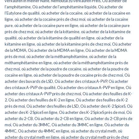
verkaufen in meiner Nähe
,
Nembutal zu verkaufen Preis
,
Où acheter de
l'amphétamine
,
Où acheter de l'amphétamine liquide
,
Où acheter de
l’Eutylone de qualité
,
où acheter de la cocaïne
,
où acheter de la cocaïne en
ligne
,
où acheter de la cocaïne près de chez moi
,
où acheter de la cocaïne
pure
,
où acheter de la cocaïne pure en ligne
,
où acheter de la cocaïne pure
près de chez moi
,
où acheter de la kétamine
,
où acheter de la kétamine de
qualité
,
où acheter de la kétamine de qualité en ligne
,
où acheter de la
kétamine en ligne
,
où acheter de la kétamine près de chez moi
,
Où acheter
de la MDMA
,
Où acheter de la MDMA en ligne
,
Où acheter de la MDMA
près de moi
,
où acheter de la méthamphétamine
,
où acheter de la
méthamphétamine en ligne
,
où acheter de la méthamphétamine près de
chez moi
,
où acheter de la poudre de cocaïne
,
où acheter de la poudre de
cocaïne en ligne
,
où acheter de la poudre de cocaïne près de chez moi
,
Où
acheter des buvards de LSD
,
Où acheter des cristaux A-PVP
,
Où acheter
des cristaux A-PVP de qualité
,
Où acheter des cristaux A-PVP en ligne
,
Où
acheter des cristaux A-PVP près de chez moi
,
Où acheter des feuilles de K-
2
,
Où acheter des feuilles de K-2 en ligne
,
Où acheter des feuilles de K-2
près de moi
,
Où acheter des feuilles de LSD
,
Où acheter des K-2 SpiceS
,
Où
acheter des K-2 SpiceS en ligne
,
Où acheter des K-2 SpiceS près de moi
,
Où
acheter du 2-CB
,
Où acheter du 2-CB en ligne
,
Où acheter du 2-CB près de
moi
,
Où acheter du 3MMC
,
Où acheter du 3MMC en ligne
,
Où acheter du
4MMC
,
Où acheter du 4MMC en ligne
,
où acheter du crystal meth
,
où
acheter du crystal meth en ligne
,
où acheter du crystal meth près de chez