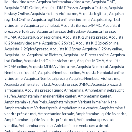
liquida vicino a me
,
Acquista Anfetamina vicino a me
,
Acquista DMT
,
Acquista DMT Online
,
Acquista DMT Prezzo
,
Acquista Ecstasy
,
Acquista
Ecstasy Online
,
Acquista Ecstasy vicino a me
,
Acquista fogli Lsd
,
Acquista
fogli Lsd Online
,
Acquista fogli Lsd online vicino a me
,
Acquista fogli Lsd
vicino a me
,
Acquista gelatina Lsd
,
Acquista il prezzo 4MMC
,
Acquista il
prezzo dei fogli Lsd
,
Acquista il prezzo dell'ecstasy
,
Acquista il prezzo
MDMA
,
Acquista K-2 Sheets online
,
Acquista K-2 Sheets prezzo
,
Acquista
K-2 Sheets vicino a me
,
Acquista K-2 SpiceS
,
Acquista K-2 SpiceS online
,
Acquista K-2 SpiceS prezzo
,
Acquista K-2 Spray
,
Acquista K-2 Sray online
,
Acquista Lsd
,
Acquista Lsd Blotters
,
Acquista Lsd Blotters online
,
Acquista
Lsd Online
,
Acquista Lsd Online vicino a me
,
Acquista MDMA
,
Acquista
MDMA online
,
Acquista MDMA vicino a me
,
Acquista Nembutal
,
Acquista
Nembutal di qualità
,
Acquista Nembutal online
,
Acquista Nembutal online
vicino a me
,
Acquista Nembutal prezzo
,
Acquista Nembutal vicino a me
,
Acquista online gelatina Lsd
,
Acquista prezzo 3MMC
,
Acquista prezzo di
anfetamina
,
Acquista prezzo liquido Anfetamina
,
Amphetamin gebraucht
kaufen
,
Amphetamin in meiner Nähe kaufen
,
Amphetamin kaufen
,
Amphetamin kaufen Preis
,
Amphetamin zum Verkauf in meiner Nähe
,
Amphetamin zum Verkaufspreis
,
Amphétamine à vendre
,
Amphétamine à
vendre près de moi
,
Amphetamine for sale
,
Amphétamine liquide à vendre
,
Amphétamine liquide à vendre près de moi
,
Anfetamina a prezzo di
vendita
,
Anfetamina en venta
,
Anfetamina en venta cerca de mí
,
Anfetamina in vendita
,
anfetamina líquida en venta cerca de mí
,