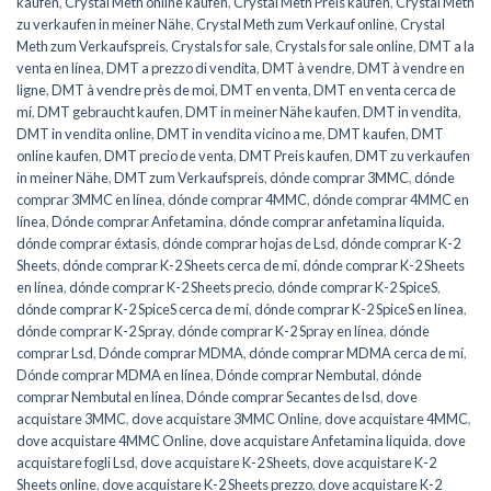
kaufen
,
Crystal Meth online kaufen
,
Crystal Meth Preis kaufen
,
Crystal Meth
zu verkaufen in meiner Nähe
,
Crystal Meth zum Verkauf online
,
Crystal
Meth zum Verkaufspreis
,
Crystals for sale
,
Crystals for sale online
,
DMT a la
venta en línea
,
DMT a prezzo di vendita
,
DMT à vendre
,
DMT à vendre en
ligne
,
DMT à vendre près de moi
,
DMT en venta
,
DMT en venta cerca de
mí
,
DMT gebraucht kaufen
,
DMT in meiner Nähe kaufen
,
DMT in vendita
,
DMT in vendita online
,
DMT in vendita vicino a me
,
DMT kaufen
,
DMT
online kaufen
,
DMT precio de venta
,
DMT Preis kaufen
,
DMT zu verkaufen
in meiner Nähe
,
DMT zum Verkaufspreis
,
dónde comprar 3MMC
,
dónde
comprar 3MMC en línea
,
dónde comprar 4MMC
,
dónde comprar 4MMC en
línea
,
Dónde comprar Anfetamina
,
dónde comprar anfetamina líquida
,
dónde comprar éxtasis
,
dónde comprar hojas de Lsd
,
dónde comprar K-2
Sheets
,
dónde comprar K-2 Sheets cerca de mí
,
dónde comprar K-2 Sheets
en línea
,
dónde comprar K-2 Sheets precio
,
dónde comprar K-2 SpiceS
,
dónde comprar K-2 SpiceS cerca de mí
,
dónde comprar K-2 SpiceS en línea
,
dónde comprar K-2 Spray
,
dónde comprar K-2 Spray en línea
,
dónde
comprar Lsd
,
Dónde comprar MDMA
,
dónde comprar MDMA cerca de mí
,
Dónde comprar MDMA en línea
,
Dónde comprar Nembutal
,
dónde
comprar Nembutal en línea
,
Dónde comprar Secantes de lsd
,
dove
acquistare 3MMC
,
dove acquistare 3MMC Online
,
dove acquistare 4MMC
,
dove acquistare 4MMC Online
,
dove acquistare Anfetamina liquida
,
dove
acquistare fogli Lsd
,
dove acquistare K-2 Sheets
,
dove acquistare K-2
Sheets online
,
dove acquistare K-2 Sheets prezzo
,
dove acquistare K-2