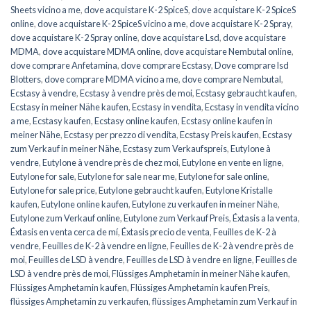
Sheets vicino a me
,
dove acquistare K-2 SpiceS
,
dove acquistare K-2 SpiceS
online
,
dove acquistare K-2 SpiceS vicino a me
,
dove acquistare K-2 Spray
,
dove acquistare K-2 Spray online
,
dove acquistare Lsd
,
dove acquistare
MDMA
,
dove acquistare MDMA online
,
dove acquistare Nembutal online
,
dove comprare Anfetamina
,
dove comprare Ecstasy
,
Dove comprare lsd
Blotters
,
dove comprare MDMA vicino a me
,
dove comprare Nembutal
,
Ecstasy à vendre
,
Ecstasy à vendre près de moi
,
Ecstasy gebraucht kaufen
,
Ecstasy in meiner Nähe kaufen
,
Ecstasy in vendita
,
Ecstasy in vendita vicino
a me
,
Ecstasy kaufen
,
Ecstasy online kaufen
,
Ecstasy online kaufen in
meiner Nähe
,
Ecstasy per prezzo di vendita
,
Ecstasy Preis kaufen
,
Ecstasy
zum Verkauf in meiner Nähe
,
Ecstasy zum Verkaufspreis
,
Eutylone à
vendre
,
Eutylone à vendre près de chez moi
,
Eutylone en vente en ligne
,
Eutylone for sale
,
Eutylone for sale near me
,
Eutylone for sale online
,
Eutylone for sale price
,
Eutylone gebraucht kaufen
,
Eutylone Kristalle
kaufen
,
Eutylone online kaufen
,
Eutylone zu verkaufen in meiner Nähe
,
Eutylone zum Verkauf online
,
Eutylone zum Verkauf Preis
,
Éxtasis a la venta
,
Éxtasis en venta cerca de mí
,
Éxtasis precio de venta
,
Feuilles de K-2 à
vendre
,
Feuilles de K-2 à vendre en ligne
,
Feuilles de K-2 à vendre près de
moi
,
Feuilles de LSD à vendre
,
Feuilles de LSD à vendre en ligne
,
Feuilles de
LSD à vendre près de moi
,
Flüssiges Amphetamin in meiner Nähe kaufen
,
Flüssiges Amphetamin kaufen
,
Flüssiges Amphetamin kaufen Preis
,
flüssiges Amphetamin zu verkaufen
,
flüssiges Amphetamin zum Verkauf in