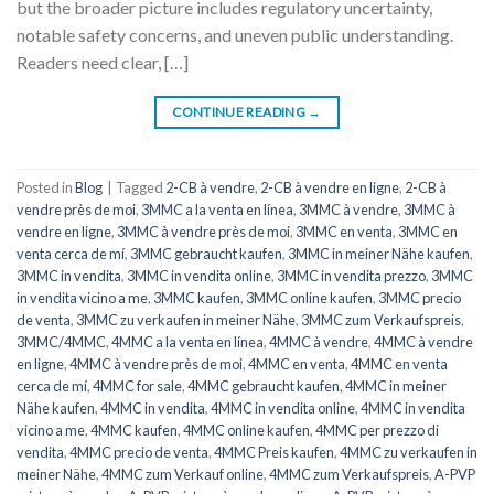
but the broader picture includes regulatory uncertainty,
notable safety concerns, and uneven public understanding.
Readers need clear, […]
CONTINUE READING
→
Posted in
Blog
|
Tagged
2-CB à vendre
,
2-CB à vendre en ligne
,
2-CB à
vendre près de moi
,
3MMC a la venta en línea
,
3MMC à vendre
,
3MMC à
vendre en ligne
,
3MMC à vendre près de moi
,
3MMC en venta
,
3MMC en
venta cerca de mí
,
3MMC gebraucht kaufen
,
3MMC in meiner Nähe kaufen
,
3MMC in vendita
,
3MMC in vendita online
,
3MMC in vendita prezzo
,
3MMC
in vendita vicino a me
,
3MMC kaufen
,
3MMC online kaufen
,
3MMC precio
de venta
,
3MMC zu verkaufen in meiner Nähe
,
3MMC zum Verkaufspreis
,
3MMC/4MMC
,
4MMC a la venta en línea
,
4MMC à vendre
,
4MMC à vendre
en ligne
,
4MMC à vendre près de moi
,
4MMC en venta
,
4MMC en venta
cerca de mí
,
4MMC for sale
,
4MMC gebraucht kaufen
,
4MMC in meiner
Nähe kaufen
,
4MMC in vendita
,
4MMC in vendita online
,
4MMC in vendita
vicino a me
,
4MMC kaufen
,
4MMC online kaufen
,
4MMC per prezzo di
vendita
,
4MMC precio de venta
,
4MMC Preis kaufen
,
4MMC zu verkaufen in
meiner Nähe
,
4MMC zum Verkauf online
,
4MMC zum Verkaufspreis
,
A-PVP