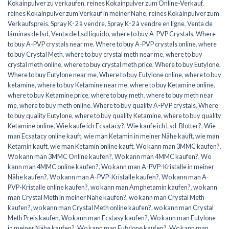
Kokainpulver zu verkaufen
,
reines Kokainpulver zum Online-Verkauf
,
reines Kokainpulver zum Verkauf in meiner Nähe
,
reines Kokainpulver zum
Verkaufspreis
,
Spray K-2 à vendre
,
Spray K-2 à vendre en ligne
,
Venta de
láminas de lsd
,
Venta de Lsd líquido
,
where to buy A-PVP Crystals
,
Where
to buy A-PVP crystals near me
,
Where to buy A-PVP crystals online
,
where
to buy Crystal Meth
,
where to buy crystal meth near me
,
where to buy
crystal meth online
,
where to buy crystal meth price
,
Where to buy Eutylone
,
Where to buy Eutylone near me
,
Where to buy Eutylone online
,
where to buy
ketamine
,
where to buy Ketamine near me
,
where to buy Ketamine online
,
where to buy Ketamine price
,
where to buy meth
,
where to buy meth near
me
,
where to buy meth online
,
Where to buy quality A-PVP crystals
,
Where
to buy quality Eutylone
,
where to buy quality Ketamine
,
where to buy quality
Ketamine online
,
Wie kaufe ich Ecsatacy?
,
Wie kaufe ich Lsd-Blotter?
,
Wie
man Ecsatacy online kauft
,
wie man Ketamin in meiner Nähe kauft
,
wie man
Ketamin kauft
,
wie man Ketamin online kauft
,
Wo kann man 3MMC kaufen?
,
Wo kann man 3MMC Online kaufen?
,
Wo kann man 4MMC kaufen?
,
Wo
kann man 4MMC online kaufen?
,
Wo kann man A-PVP-Kristalle in meiner
Nähe kaufen?
,
Wo kann man A-PVP-Kristalle kaufen?
,
Wo kann man A-
PVP-Kristalle online kaufen?
,
wo kann man Amphetamin kaufen?
,
wo kann
man Crystal Meth in meiner Nähe kaufen?
,
wo kann man Crystal Meth
kaufen?
,
wo kann man Crystal Meth online kaufen?
,
wo kann man Crystal
Meth Preis kaufen
,
Wo kann man Ecstasy kaufen?
,
Wo kann man Eutylone
in meiner Nähe kaufen?
,
Wo kann man Eutylone kaufen?
,
Wo kann man