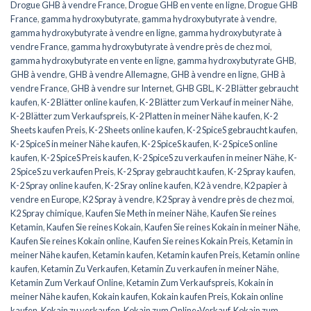
Drogue GHB à vendre France
,
Drogue GHB en vente en ligne
,
Drogue GHB
France
,
gamma hydroxybutyrate
,
gamma hydroxybutyrate à vendre
,
gamma hydroxybutyrate à vendre en ligne
,
gamma hydroxybutyrate à
vendre France
,
gamma hydroxybutyrate à vendre près de chez moi
,
gamma hydroxybutyrate en vente en ligne
,
gamma hydroxybutyrate GHB
,
GHB à vendre
,
GHB à vendre Allemagne
,
GHB à vendre en ligne
,
GHB à
vendre France
,
GHB à vendre sur Internet
,
GHB GBL
,
K-2 Blätter gebraucht
kaufen
,
K-2 Blätter online kaufen
,
K-2 Blätter zum Verkauf in meiner Nähe
,
K-2 Blätter zum Verkaufspreis
,
K-2 Platten in meiner Nähe kaufen
,
K-2
Sheets kaufen Preis
,
K-2 Sheets online kaufen
,
K-2 SpiceS gebraucht kaufen
,
K-2 SpiceS in meiner Nähe kaufen
,
K-2 SpiceS kaufen
,
K-2 SpiceS online
kaufen
,
K-2 SpiceS Preis kaufen
,
K-2 SpiceS zu verkaufen in meiner Nähe
,
K-
2 SpiceS zu verkaufen Preis
,
K-2 Spray gebraucht kaufen
,
K-2 Spray kaufen
,
K-2 Spray online kaufen
,
K-2 Sray online kaufen
,
K2 à vendre
,
K2 papier à
vendre en Europe
,
K2 Spray à vendre
,
K2 Spray à vendre près de chez moi
,
K2 Spray chimique
,
Kaufen Sie Meth in meiner Nähe
,
Kaufen Sie reines
Ketamin
,
Kaufen Sie reines Kokain
,
Kaufen Sie reines Kokain in meiner Nähe
,
Kaufen Sie reines Kokain online
,
Kaufen Sie reines Kokain Preis
,
Ketamin in
meiner Nähe kaufen
,
Ketamin kaufen
,
Ketamin kaufen Preis
,
Ketamin online
kaufen
,
Ketamin Zu Verkaufen
,
Ketamin Zu verkaufen in meiner Nähe
,
Ketamin Zum Verkauf Online
,
Ketamin Zum Verkaufspreis
,
Kokain in
meiner Nähe kaufen
,
Kokain kaufen
,
Kokain kaufen Preis
,
Kokain online
kaufen
,
Kokain zu verkaufen
,
Kokain zum Online-Verkauf
,
Kokain zum