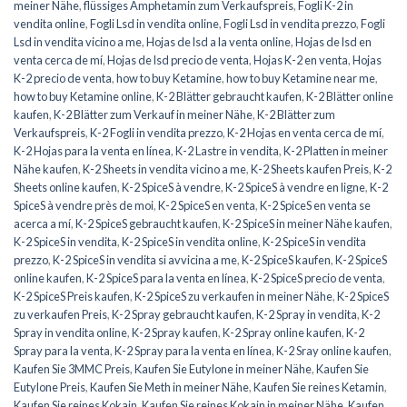
meiner Nähe
,
flüssiges Amphetamin zum Verkaufspreis
,
Fogli K-2 in
vendita online
,
Fogli Lsd in vendita online
,
Fogli Lsd in vendita prezzo
,
Fogli
Lsd in vendita vicino a me
,
Hojas de lsd a la venta online
,
Hojas de lsd en
venta cerca de mí
,
Hojas de lsd precio de venta
,
Hojas K-2 en venta
,
Hojas
K-2 precio de venta
,
how to buy Ketamine
,
how to buy Ketamine near me
,
how to buy Ketamine online
,
K-2 Blätter gebraucht kaufen
,
K-2 Blätter online
kaufen
,
K-2 Blätter zum Verkauf in meiner Nähe
,
K-2 Blätter zum
Verkaufspreis
,
K-2 Fogli in vendita prezzo
,
K-2 Hojas en venta cerca de mí
,
K-2 Hojas para la venta en línea
,
K-2 Lastre in vendita
,
K-2 Platten in meiner
Nähe kaufen
,
K-2 Sheets in vendita vicino a me
,
K-2 Sheets kaufen Preis
,
K-2
Sheets online kaufen
,
K-2 SpiceS à vendre
,
K-2 SpiceS à vendre en ligne
,
K-2
SpiceS à vendre près de moi
,
K-2 SpiceS en venta
,
K-2 SpiceS en venta se
acerca a mí
,
K-2 SpiceS gebraucht kaufen
,
K-2 SpiceS in meiner Nähe kaufen
,
K-2 SpiceS in vendita
,
K-2 SpiceS in vendita online
,
K-2 SpiceS in vendita
prezzo
,
K-2 SpiceS in vendita si avvicina a me
,
K-2 SpiceS kaufen
,
K-2 SpiceS
online kaufen
,
K-2 SpiceS para la venta en línea
,
K-2 SpiceS precio de venta
,
K-2 SpiceS Preis kaufen
,
K-2 SpiceS zu verkaufen in meiner Nähe
,
K-2 SpiceS
zu verkaufen Preis
,
K-2 Spray gebraucht kaufen
,
K-2 Spray in vendita
,
K-2
Spray in vendita online
,
K-2 Spray kaufen
,
K-2 Spray online kaufen
,
K-2
Spray para la venta
,
K-2 Spray para la venta en línea
,
K-2 Sray online kaufen
,
Kaufen Sie 3MMC Preis
,
Kaufen Sie Eutylone in meiner Nähe
,
Kaufen Sie
Eutylone Preis
,
Kaufen Sie Meth in meiner Nähe
,
Kaufen Sie reines Ketamin
,
Kaufen Sie reines Kokain
,
Kaufen Sie reines Kokain in meiner Nähe
,
Kaufen