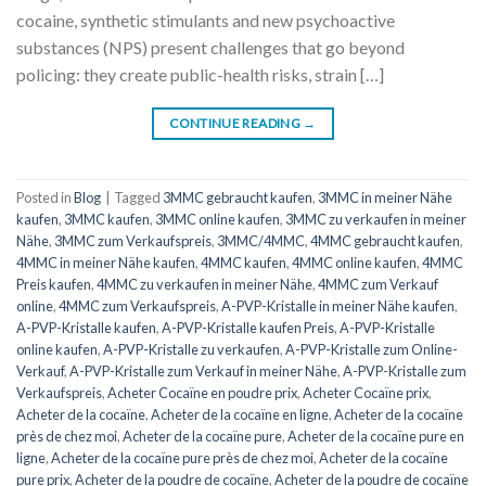
cocaine, synthetic stimulants and new psychoactive
substances (NPS) present challenges that go beyond
policing: they create public-health risks, strain […]
CONTINUE READING
→
Posted in
Blog
|
Tagged
3MMC gebraucht kaufen
,
3MMC in meiner Nähe
kaufen
,
3MMC kaufen
,
3MMC online kaufen
,
3MMC zu verkaufen in meiner
Nähe
,
3MMC zum Verkaufspreis
,
3MMC/4MMC
,
4MMC gebraucht kaufen
,
4MMC in meiner Nähe kaufen
,
4MMC kaufen
,
4MMC online kaufen
,
4MMC
Preis kaufen
,
4MMC zu verkaufen in meiner Nähe
,
4MMC zum Verkauf
online
,
4MMC zum Verkaufspreis
,
A-PVP-Kristalle in meiner Nähe kaufen
,
A-PVP-Kristalle kaufen
,
A-PVP-Kristalle kaufen Preis
,
A-PVP-Kristalle
online kaufen
,
A-PVP-Kristalle zu verkaufen
,
A-PVP-Kristalle zum Online-
Verkauf
,
A-PVP-Kristalle zum Verkauf in meiner Nähe
,
A-PVP-Kristalle zum
Verkaufspreis
,
Acheter Cocaïne en poudre prix
,
Acheter Cocaïne prix
,
Acheter de la cocaïne
,
Acheter de la cocaïne en ligne
,
Acheter de la cocaïne
près de chez moi
,
Acheter de la cocaïne pure
,
Acheter de la cocaïne pure en
ligne
,
Acheter de la cocaïne pure près de chez moi
,
Acheter de la cocaïne
pure prix
,
Acheter de la poudre de cocaïne
,
Acheter de la poudre de cocaïne