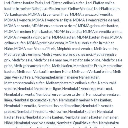
Lsd-Platten kaufen Preis
,
Lsd-Platten online kaufen
,
Lsd-Platten online
kaufen In meiner Nähe
,
Lsd-Platten zum Online-Verkauf
,
Lsd-Platten zum
Verkaufspreis
,
MDMA a la venta en línea
,
MDMA a prezzo di vendita
,
MDMA à vendre
,
MDMA à vendre en ligne
,
MDMA à vendre près de moi
,
MDMA en venta
,
MDMA en venta cerca de mí
,
MDMA gebraucht kaufen
,
MDMA in meiner Nähe kaufen
,
MDMA in vendita
,
MDMA in vendita online
,
MDMA in vendita vicino a me
,
MDMA kaufen
,
MDMA kaufen Preis
,
MDMA
online kaufen
,
MDMA precio de venta
,
MDMA zu verkaufen in meiner
Nähe
,
MDMA zum Verkauf Preis
,
Méphédrone à vendre
,
Meth à vendre
,
Meth à vendre en ligne
,
Meth à vendre près de chez moi
,
Meth à vendre
prix
,
Meth for sale
,
Meth for sale near me
,
Meth for sale online
,
Meth for sale
price
,
Meth gebraucht kaufen
,
Meth kaufen
,
Meth kaufen Preis
,
Meth online
kaufen
,
Meth zum Verkauf in meiner Nähe
,
Meth zum Verkauf online
,
Meth
zum Verkauf Preis
,
Methamphetamin in meiner Nähe kaufen
,
Methamphetamin kaufen
,
Methamphetamin online kaufen
,
Nembutal à
vendre
,
Nembutal à vendre en ligne
,
Nembutal à vendre près de moi
,
Nembutal en venta
,
Nembutal en venta cerca de mí
,
Nembutal en venta en
línea
,
Nembutal gebraucht kaufen
,
Nembutal in meiner Nähe kaufen
,
Nembutal in vendita
,
Nembutal in vendita online
,
Nembutal in vendita
prezzo
,
Nembutal in vendita vicino a me
,
Nembutal kaufen
,
Nembutal
kaufen Preis
,
Nembutal online kaufen
,
Nembutal online kaufen in meiner
Nähe
,
Nembutal precio de venta
,
Nembutal Qualität kaufen
,
Nembutal zu