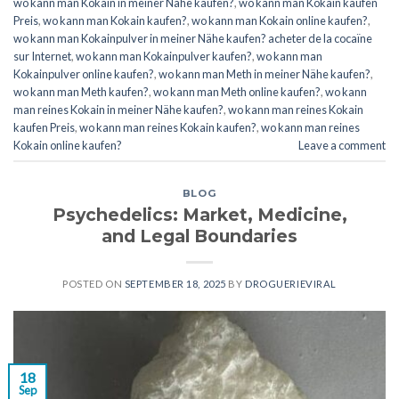
wo kann man Kokain in meiner Nähe kaufen?
,
wo kann man Kokain kaufen
Preis
,
wo kann man Kokain kaufen?
,
wo kann man Kokain online kaufen?
,
wo kann man Kokainpulver in meiner Nähe kaufen? acheter de la cocaïne
sur Internet
,
wo kann man Kokainpulver kaufen?
,
wo kann man
Kokainpulver online kaufen?
,
wo kann man Meth in meiner Nähe kaufen?
,
wo kann man Meth kaufen?
,
wo kann man Meth online kaufen?
,
wo kann
man reines Kokain in meiner Nähe kaufen?
,
wo kann man reines Kokain
kaufen Preis
,
wo kann man reines Kokain kaufen?
,
wo kann man reines
Kokain online kaufen?
Leave a comment
BLOG
Psychedelics: Market, Medicine,
and Legal Boundaries
POSTED ON
SEPTEMBER 18, 2025
BY
DROGUERIEVIRAL
18
Sep