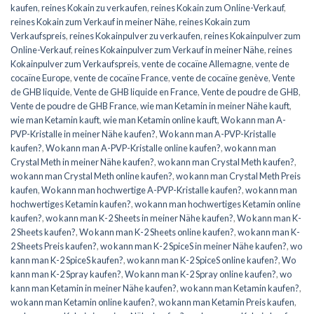
kaufen
,
reines Kokain zu verkaufen
,
reines Kokain zum Online-Verkauf
,
reines Kokain zum Verkauf in meiner Nähe
,
reines Kokain zum
Verkaufspreis
,
reines Kokainpulver zu verkaufen
,
reines Kokainpulver zum
Online-Verkauf
,
reines Kokainpulver zum Verkauf in meiner Nähe
,
reines
Kokainpulver zum Verkaufspreis
,
vente de cocaïne Allemagne
,
vente de
cocaïne Europe
,
vente de cocaïne France
,
vente de cocaïne genève
,
Vente
de GHB liquide
,
Vente de GHB liquide en France
,
Vente de poudre de GHB
,
Vente de poudre de GHB France
,
wie man Ketamin in meiner Nähe kauft
,
wie man Ketamin kauft
,
wie man Ketamin online kauft
,
Wo kann man A-
PVP-Kristalle in meiner Nähe kaufen?
,
Wo kann man A-PVP-Kristalle
kaufen?
,
Wo kann man A-PVP-Kristalle online kaufen?
,
wo kann man
Crystal Meth in meiner Nähe kaufen?
,
wo kann man Crystal Meth kaufen?
,
wo kann man Crystal Meth online kaufen?
,
wo kann man Crystal Meth Preis
kaufen
,
Wo kann man hochwertige A-PVP-Kristalle kaufen?
,
wo kann man
hochwertiges Ketamin kaufen?
,
wo kann man hochwertiges Ketamin online
kaufen?
,
wo kann man K-2 Sheets in meiner Nähe kaufen?
,
Wo kann man K-
2 Sheets kaufen?
,
Wo kann man K-2 Sheets online kaufen?
,
wo kann man K-
2 Sheets Preis kaufen?
,
wo kann man K-2 SpiceS in meiner Nähe kaufen?
,
wo
kann man K-2 SpiceS kaufen?
,
wo kann man K-2 SpiceS online kaufen?
,
Wo
kann man K-2 Spray kaufen?
,
Wo kann man K-2 Spray online kaufen?
,
wo
kann man Ketamin in meiner Nähe kaufen?
,
wo kann man Ketamin kaufen?
,
wo kann man Ketamin online kaufen?
,
wo kann man Ketamin Preis kaufen
,