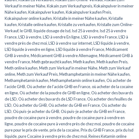
Verkauf in meiner Nähe
,
Kokain zum Verkaufspreis
,
Kokainpulver in meiner
Nähe kaufen
,
Kokainpulver kaufen
,
Kokainpulver kaufen Preis
,
Kokainpulver online kaufen
,
Kristalle in meiner Nähe kaufen
,
Kristalle
kaufen
,
Kristalle online kaufen
,
Kristalle zu verkaufen
,
Kristalle zum Online-
Verkauf
,
le GHB
,
liquide dosage de lsd
,
lsd 25 à vendre
,
lsd 25 à vendre
France
,
LSD à vendre
,
LSD à vendre En ligne
,
LSD à vendre France
,
LSD à
vendre près de chez moi
,
LSD à vendre sur internet
,
LSD liquide à vendre
,
LSD liquide à vendre en ligne
,
LSD liquide à vendre France
,
Médicament
GHB à vendre
,
Médicament GHB à vendre Allemagne
,
Médicament GHB à
vendre France
,
Meth gebraucht kaufen
,
Meth kaufen
,
Meth kaufen Preis
,
Meth online kaufen
,
Meth zum Verkauf in meiner Nähe
,
Meth zum Verkauf
online
,
Meth zum Verkauf Preis
,
Methamphetamin in meiner Nähe kaufen
,
Methamphetamin kaufen
,
Methamphetamin online kaufen
,
Où acheter de
l’acide GHB
,
Où acheter de l’acide GHB en France
,
où acheter de la cocaïne
en ligne
,
Où acheter de la poudre de GHB en ligne
,
Où acheter des buvards
de LSD
,
Où acheter des buvards de LSD France
,
Où acheter des feuilles de
LSD
,
Où acheter du GHB
,
Où acheter du GHB en France
,
Où acheter du
LSD
,
Où puis-je acheter du GHB
,
Où puis-je acheter du GHB en France
,
poudre de cocaïne pure à vendre
,
poudre de cocaïne pure à vendre en
ligne
,
poudre de cocaïne pure à vendre près de chez moi
,
poudre de cocaïne
pure pour le prix de vente
,
prix de la cocaïne
,
Prix du GHB France
,
prix du lsd
liquide
,
pure Cocaïne à vendre près de chez moi
,
Reines Ketamin online