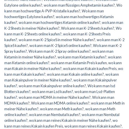
Eutylone online kaufen?
,
wo kann man flüssiges Amphetamin kaufen?
,
Wo
kann man hochwertige A-PVP-Kristalle kaufen?
,
Wo kann man
hochwertiges Eutylone kaufen?
,
wo kann man hochwertiges Ketamin
kaufen?
,
wo kann man hochwertiges Ketamin online kaufen?
,
wo kann man
K-2 Sheets in meiner Nähe kaufen?
,
Wo kann man K-2 Sheets kaufen?
,
Wo
kann man K-2 Sheets online kaufen?
,
wo kann man K-2 Sheets Preis
kaufen?
,
wo kann man K-2 SpiceS in meiner Nähe kaufen?
,
wo kann man K-2
SpiceS kaufen?
,
wo kann man K-2 SpiceS online kaufen?
,
Wo kann man K-2
Spray kaufen?
,
Wo kann man K-2 Spray online kaufen?
,
wo kann man
Ketamin in meiner Nähe kaufen?
,
wo kann man Ketamin kaufen?
,
wo kann
man Ketamin online kaufen?
,
wo kann man Ketamin Preis kaufen
,
wo kann
man Kokain in meiner Nähe kaufen?
,
wo kann man Kokain kaufen Preis
,
wo
kann man Kokain kaufen?
,
wo kann man Kokain online kaufen?
,
wo kann
man Kokainpulver in meiner Nähe kaufen?
,
wo kann man Kokainpulver
kaufen?
,
wo kann man Kokainpulver online kaufen?
,
Wo kann man lsd
Blotters kaufen?
,
wo kann man Lsd kaufen?
,
wo kann man Lsd-Platten
kaufen?
,
wo kann man MDMA in meiner Nähe kaufen?
,
Wo kann man
MDMA kaufen?
,
Wo kann man MDMA online kaufen?
,
wo kann man Meth in
meiner Nähe kaufen?
,
wo kann man Meth kaufen?
,
wo kann man Meth
online kaufen?
,
wo kann man Nembutal kaufen?
,
wo kann man Nembutal
online kaufen?
,
wo kann man reines Kokain in meiner Nähe kaufen?
,
wo
kann man reines Kokain kaufen Preis
,
wo kann man reines Kokain kaufen?
,