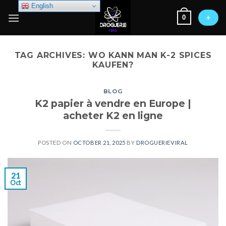
Skip
English
0
to
+
content
TAG ARCHIVES:
WO KANN MAN K-2 SPICES
KAUFEN?
BLOG
K2 papier à vendre en Europe |
acheter K2 en ligne
POSTED ON
OCTOBER 21, 2025
BY
DROGUERIEVIRAL
21
Oct