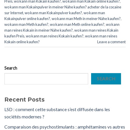
Preis
,
wo kann man Kokain kaufen?
,
wo kann man Kokain online kaufen?
,
wo kann man Kokainpulver in meiner Nähe kaufen? acheter de la cocaïne
sur Internet
,
wo kann man Kokainpulver kaufen?
,
wo kann man
Kokainpulver online kaufen?
,
wo kann man Meth in meiner Nähe kaufen?
,
wo kann man Meth kaufen?
,
wo kann man Meth online kaufen?
,
wo kann
man reines Kokain in meiner Nähe kaufen?
,
wo kann man reines Kokain
kaufen Preis
,
wo kann man reines Kokain kaufen?
,
wo kann man reines
Kokain online kaufen?
Leave a comment
Search
SEARCH
Recent Posts
LSD : comment cette substance s’est diffusée dans les
sociétés modernes ?
Comparaison des psychostimulants : amphétamines vs autres