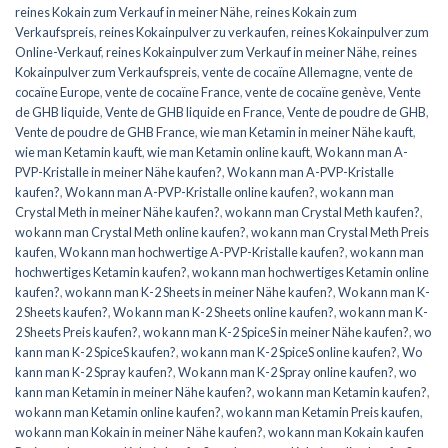
reines Kokain zum Verkauf in meiner Nähe
,
reines Kokain zum
Verkaufspreis
,
reines Kokainpulver zu verkaufen
,
reines Kokainpulver zum
Online-Verkauf
,
reines Kokainpulver zum Verkauf in meiner Nähe
,
reines
Kokainpulver zum Verkaufspreis
,
vente de cocaïne Allemagne
,
vente de
cocaïne Europe
,
vente de cocaïne France
,
vente de cocaïne genève
,
Vente
de GHB liquide
,
Vente de GHB liquide en France
,
Vente de poudre de GHB
,
Vente de poudre de GHB France
,
wie man Ketamin in meiner Nähe kauft
,
wie man Ketamin kauft
,
wie man Ketamin online kauft
,
Wo kann man A-
PVP-Kristalle in meiner Nähe kaufen?
,
Wo kann man A-PVP-Kristalle
kaufen?
,
Wo kann man A-PVP-Kristalle online kaufen?
,
wo kann man
Crystal Meth in meiner Nähe kaufen?
,
wo kann man Crystal Meth kaufen?
,
wo kann man Crystal Meth online kaufen?
,
wo kann man Crystal Meth Preis
kaufen
,
Wo kann man hochwertige A-PVP-Kristalle kaufen?
,
wo kann man
hochwertiges Ketamin kaufen?
,
wo kann man hochwertiges Ketamin online
kaufen?
,
wo kann man K-2 Sheets in meiner Nähe kaufen?
,
Wo kann man K-
2 Sheets kaufen?
,
Wo kann man K-2 Sheets online kaufen?
,
wo kann man K-
2 Sheets Preis kaufen?
,
wo kann man K-2 SpiceS in meiner Nähe kaufen?
,
wo
kann man K-2 SpiceS kaufen?
,
wo kann man K-2 SpiceS online kaufen?
,
Wo
kann man K-2 Spray kaufen?
,
Wo kann man K-2 Spray online kaufen?
,
wo
kann man Ketamin in meiner Nähe kaufen?
,
wo kann man Ketamin kaufen?
,
wo kann man Ketamin online kaufen?
,
wo kann man Ketamin Preis kaufen
,
wo kann man Kokain in meiner Nähe kaufen?
,
wo kann man Kokain kaufen