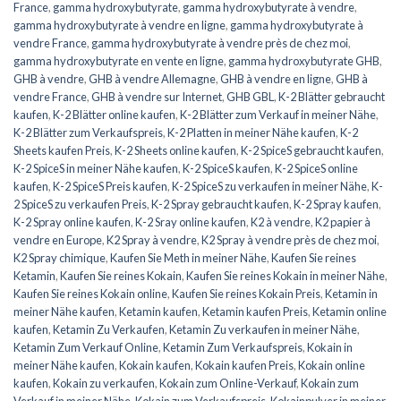
France
,
gamma hydroxybutyrate
,
gamma hydroxybutyrate à vendre
,
gamma hydroxybutyrate à vendre en ligne
,
gamma hydroxybutyrate à
vendre France
,
gamma hydroxybutyrate à vendre près de chez moi
,
gamma hydroxybutyrate en vente en ligne
,
gamma hydroxybutyrate GHB
,
GHB à vendre
,
GHB à vendre Allemagne
,
GHB à vendre en ligne
,
GHB à
vendre France
,
GHB à vendre sur Internet
,
GHB GBL
,
K-2 Blätter gebraucht
kaufen
,
K-2 Blätter online kaufen
,
K-2 Blätter zum Verkauf in meiner Nähe
,
K-2 Blätter zum Verkaufspreis
,
K-2 Platten in meiner Nähe kaufen
,
K-2
Sheets kaufen Preis
,
K-2 Sheets online kaufen
,
K-2 SpiceS gebraucht kaufen
,
K-2 SpiceS in meiner Nähe kaufen
,
K-2 SpiceS kaufen
,
K-2 SpiceS online
kaufen
,
K-2 SpiceS Preis kaufen
,
K-2 SpiceS zu verkaufen in meiner Nähe
,
K-
2 SpiceS zu verkaufen Preis
,
K-2 Spray gebraucht kaufen
,
K-2 Spray kaufen
,
K-2 Spray online kaufen
,
K-2 Sray online kaufen
,
K2 à vendre
,
K2 papier à
vendre en Europe
,
K2 Spray à vendre
,
K2 Spray à vendre près de chez moi
,
K2 Spray chimique
,
Kaufen Sie Meth in meiner Nähe
,
Kaufen Sie reines
Ketamin
,
Kaufen Sie reines Kokain
,
Kaufen Sie reines Kokain in meiner Nähe
,
Kaufen Sie reines Kokain online
,
Kaufen Sie reines Kokain Preis
,
Ketamin in
meiner Nähe kaufen
,
Ketamin kaufen
,
Ketamin kaufen Preis
,
Ketamin online
kaufen
,
Ketamin Zu Verkaufen
,
Ketamin Zu verkaufen in meiner Nähe
,
Ketamin Zum Verkauf Online
,
Ketamin Zum Verkaufspreis
,
Kokain in
meiner Nähe kaufen
,
Kokain kaufen
,
Kokain kaufen Preis
,
Kokain online
kaufen
,
Kokain zu verkaufen
,
Kokain zum Online-Verkauf
,
Kokain zum
Verkauf in meiner Nähe
,
Kokain zum Verkaufspreis
,
Kokainpulver in meiner