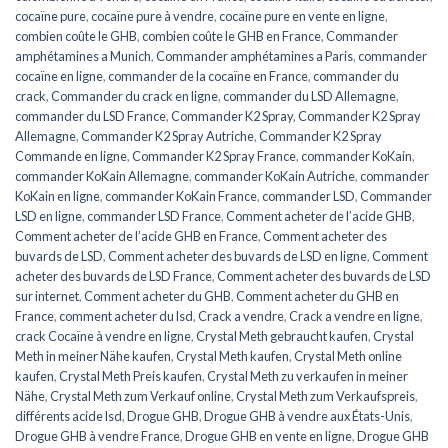
cocaïne pure
,
cocaïne pure à vendre
,
cocaïne pure en vente en ligne
,
combien coûte le GHB
,
combien coûte le GHB en France
,
Commander
amphétamines a Munich
,
Commander amphétamines a Paris
,
commander
cocaïne en ligne
,
commander de la cocaïne en France
,
commander du
crack
,
Commander du crack en ligne
,
commander du LSD Allemagne
,
commander du LSD France
,
Commander K2 Spray
,
Commander K2 Spray
Allemagne
,
Commander K2 Spray Autriche
,
Commander K2 Spray
Commande en ligne
,
Commander K2 Spray France
,
commander KoKain
,
commander KoKain Allemagne
,
commander KoKain Autriche
,
commander
KoKain en ligne
,
commander KoKain France
,
commander LSD
,
Commander
LSD en ligne
,
commander LSD France
,
Comment acheter de l’acide GHB
,
Comment acheter de l’acide GHB en France
,
Comment acheter des
buvards de LSD
,
Comment acheter des buvards de LSD en ligne
,
Comment
acheter des buvards de LSD France
,
Comment acheter des buvards de LSD
sur internet
,
Comment acheter du GHB
,
Comment acheter du GHB en
France
,
comment acheter du lsd
,
Crack a vendre
,
Crack a vendre en ligne
,
crack Cocaïne à vendre en ligne
,
Crystal Meth gebraucht kaufen
,
Crystal
Meth in meiner Nähe kaufen
,
Crystal Meth kaufen
,
Crystal Meth online
kaufen
,
Crystal Meth Preis kaufen
,
Crystal Meth zu verkaufen in meiner
Nähe
,
Crystal Meth zum Verkauf online
,
Crystal Meth zum Verkaufspreis
,
différents acide lsd
,
Drogue GHB
,
Drogue GHB à vendre aux États-Unis
,
Drogue GHB à vendre France
,
Drogue GHB en vente en ligne
,
Drogue GHB