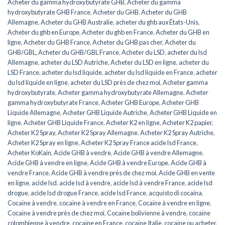
Acheter du gamma hydroxybutyrate GHB
,
Acheter du gamma
hydroxybutyrate GHB France
,
Acheter du GHB
,
Acheter du GHB
Allemagne
,
Acheter du GHB Australie
,
acheter du ghb aux États-Unis
,
Acheter du ghb en Europe
,
Acheter du ghb en France
,
Acheter du GHB en
ligne
,
Acheter du GHB France
,
Acheter du GHB pas cher
,
Acheter du
GHB/GBL
,
Acheter du GHB/GBL France
,
Acheter du LSD
,
acheter du lsd
Allemagne
,
acheter du LSD Autriche
,
Acheter du LSD en ligne
,
acheter du
LSD France
,
acheter du lsd liquide
,
acheter du lsd liquide en France
,
acheter
du lsd liquide en ligne
,
acheter du LSD près de chez moi
,
Acheter gamma
hydroxybutyrate
,
Acheter gamma hydroxybutyrate Allemagne
,
Acheter
gamma hydroxybutyrate France
,
Acheter GHB Europe
,
Acheter GHB
Liquide Allemagne
,
Acheter GHB Liquide Autriche
,
Acheter GHB Liquide en
ligne
,
Acheter GHB Liquide France
,
Acheter K2 en ligne
,
Acheter K2 papier
,
Acheter K2 Spray
,
Acheter K2 Spray Allemagne
,
Acheter K2 Spray Autriche
,
Acheter K2 Spray en ligne
,
Acheter K2 Spray France acide lsd France
,
Acheter KoKain
,
Acide GHB à vendre
,
Acide GHB à vendre Allemagne
,
Acide GHB à vendre en ligne
,
Acide GHB à vendre Europe
,
Acide GHB à
vendre France
,
Acide GHB à vendre près de chez moi
,
Acide GHB en vente
en ligne
,
acide lsd
,
acide lsd à vendre
,
acide lsd à vendre France
,
acide lsd
drogue
,
acide lsd drogue France
,
acide lsd France
,
acquisto di cocaina
,
Cocaïne à vendre
,
cocaïne à vendre en France
,
Cocaïne à vendre en ligne
,
Cocaïne à vendre près de chez moi
,
Cocaïne bolivienne à vendre
,
cocaïne
colombienne à vendre
,
cocaïne en France
,
cocaïne Italie
,
cocaïne ou acheter
,