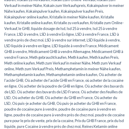
Verkauf in meiner Nähe
,
Kokain zum Verkaufspreis
,
Kokainpulver in meiner
Nähe kaufen
,
Kokainpulver kaufen
,
Kokainpulver kaufen Preis
,
Kokainpulver online kaufen
,
Kristalle in meiner Nähe kaufen
,
Kristalle
kaufen
,
Kristalle online kaufen
,
Kristalle zu verkaufen
,
Kristalle zum Online-
Verkauf
,
le GHB
,
liquide dosage de lsd
,
lsd 25 à vendre
,
lsd 25 à vendre
France
,
LSD à vendre
,
LSD à vendre En ligne
,
LSD à vendre France
,
LSD à
vendre près de chez moi
,
LSD à vendre sur internet
,
LSD liquide à vendre
,
LSD liquide à vendre en ligne
,
LSD liquide à vendre France
,
Médicament
GHB à vendre
,
Médicament GHB à vendre Allemagne
,
Médicament GHB à
vendre France
,
Meth gebraucht kaufen
,
Meth kaufen
,
Meth kaufen Preis
,
Meth online kaufen
,
Meth zum Verkauf in meiner Nähe
,
Meth zum Verkauf
online
,
Meth zum Verkauf Preis
,
Methamphetamin in meiner Nähe kaufen
,
Methamphetamin kaufen
,
Methamphetamin online kaufen
,
Où acheter de
l’acide GHB
,
Où acheter de l’acide GHB en France
,
où acheter de la cocaïne
en ligne
,
Où acheter de la poudre de GHB en ligne
,
Où acheter des buvards
de LSD
,
Où acheter des buvards de LSD France
,
Où acheter des feuilles de
LSD
,
Où acheter du GHB
,
Où acheter du GHB en France
,
Où acheter du
LSD
,
Où puis-je acheter du GHB
,
Où puis-je acheter du GHB en France
,
poudre de cocaïne pure à vendre
,
poudre de cocaïne pure à vendre en
ligne
,
poudre de cocaïne pure à vendre près de chez moi
,
poudre de cocaïne
pure pour le prix de vente
,
prix de la cocaïne
,
Prix du GHB France
,
prix du lsd
liquide
,
pure Cocaïne à vendre près de chez moi
,
Reines Ketamin online