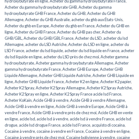
hydroxybutyrate en ligne
,
Acheter du gamma hydroxybutyrate France
,
Acheter du gamma hydroxybutyrate GHB
,
Acheter du gamma
hydroxybutyrate GHB France
,
Acheter du GHB
,
Acheter du GHB
Allemagne
,
Acheter du GHB Australie
,
acheter du ghb aux États-Unis
,
Acheter du ghb en Europe
,
Acheter du ghb en France
,
Acheter du GHB en
ligne
,
Acheter du GHB France
,
Acheter du GHB pas cher
,
Acheter du
GHB/GBL
,
Acheter du GHB/GBL France
,
Acheter du LSD
,
acheter du lsd
Allemagne
,
acheter du LSD Autriche
,
Acheter du LSD en ligne
,
acheter du
LSD France
,
acheter du lsd liquide
,
acheter du lsd liquide en France
,
acheter
du lsd liquide en ligne
,
acheter du LSD près de chez moi
,
Acheter gamma
hydroxybutyrate
,
Acheter gamma hydroxybutyrate Allemagne
,
Acheter
gamma hydroxybutyrate France
,
Acheter GHB Europe
,
Acheter GHB
Liquide Allemagne
,
Acheter GHB Liquide Autriche
,
Acheter GHB Liquide en
ligne
,
Acheter GHB Liquide France
,
Acheter K2 en ligne
,
Acheter K2 papier
,
Acheter K2 Spray
,
Acheter K2 Spray Allemagne
,
Acheter K2 Spray Autriche
,
Acheter K2 Spray en ligne
,
Acheter K2 Spray France acide lsd France
,
Acheter KoKain
,
Acide GHB à vendre
,
Acide GHB à vendre Allemagne
,
Acide GHB à vendre en ligne
,
Acide GHB à vendre Europe
,
Acide GHB à
vendre France
,
Acide GHB à vendre près de chez moi
,
Acide GHB en vente
en ligne
,
acide lsd
,
acide lsd à vendre
,
acide lsd à vendre France
,
acide lsd
drogue
,
acide lsd drogue France
,
acide lsd France
,
acquisto di cocaina
,
Cocaïne à vendre
,
cocaïne à vendre en France
,
Cocaïne à vendre en ligne
,
Cocaïne à vendre près de chez moi
,
Cocaïne bolivienne à vendre
,
cocaïne