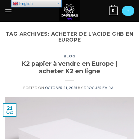
Skip
English
0
to
+
content
TAG ARCHIVES:
ACHETER DE L’ACIDE GHB EN
EUROPE
BLOG
K2 papier à vendre en Europe |
acheter K2 en ligne
POSTED ON
OCTOBER 21, 2025
BY
DROGUERIEVIRAL
21
Oct