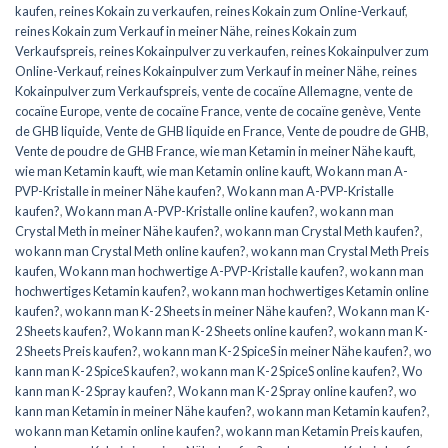
kaufen
,
reines Kokain zu verkaufen
,
reines Kokain zum Online-Verkauf
,
reines Kokain zum Verkauf in meiner Nähe
,
reines Kokain zum
Verkaufspreis
,
reines Kokainpulver zu verkaufen
,
reines Kokainpulver zum
Online-Verkauf
,
reines Kokainpulver zum Verkauf in meiner Nähe
,
reines
Kokainpulver zum Verkaufspreis
,
vente de cocaïne Allemagne
,
vente de
cocaïne Europe
,
vente de cocaïne France
,
vente de cocaïne genève
,
Vente
de GHB liquide
,
Vente de GHB liquide en France
,
Vente de poudre de GHB
,
Vente de poudre de GHB France
,
wie man Ketamin in meiner Nähe kauft
,
wie man Ketamin kauft
,
wie man Ketamin online kauft
,
Wo kann man A-
PVP-Kristalle in meiner Nähe kaufen?
,
Wo kann man A-PVP-Kristalle
kaufen?
,
Wo kann man A-PVP-Kristalle online kaufen?
,
wo kann man
Crystal Meth in meiner Nähe kaufen?
,
wo kann man Crystal Meth kaufen?
,
wo kann man Crystal Meth online kaufen?
,
wo kann man Crystal Meth Preis
kaufen
,
Wo kann man hochwertige A-PVP-Kristalle kaufen?
,
wo kann man
hochwertiges Ketamin kaufen?
,
wo kann man hochwertiges Ketamin online
kaufen?
,
wo kann man K-2 Sheets in meiner Nähe kaufen?
,
Wo kann man K-
2 Sheets kaufen?
,
Wo kann man K-2 Sheets online kaufen?
,
wo kann man K-
2 Sheets Preis kaufen?
,
wo kann man K-2 SpiceS in meiner Nähe kaufen?
,
wo
kann man K-2 SpiceS kaufen?
,
wo kann man K-2 SpiceS online kaufen?
,
Wo
kann man K-2 Spray kaufen?
,
Wo kann man K-2 Spray online kaufen?
,
wo
kann man Ketamin in meiner Nähe kaufen?
,
wo kann man Ketamin kaufen?
,
wo kann man Ketamin online kaufen?
,
wo kann man Ketamin Preis kaufen
,