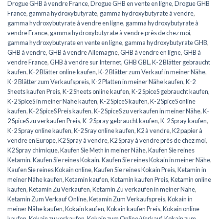
Drogue GHB à vendre France
,
Drogue GHB en vente en ligne
,
Drogue GHB
France
,
gamma hydroxybutyrate
,
gamma hydroxybutyrate à vendre
,
gamma hydroxybutyrate à vendre en ligne
,
gamma hydroxybutyrate à
vendre France
,
gamma hydroxybutyrate à vendre près de chez moi
,
gamma hydroxybutyrate en vente en ligne
,
gamma hydroxybutyrate GHB
,
GHB à vendre
,
GHB à vendre Allemagne
,
GHB à vendre en ligne
,
GHB à
vendre France
,
GHB à vendre sur Internet
,
GHB GBL
,
K-2 Blätter gebraucht
kaufen
,
K-2 Blätter online kaufen
,
K-2 Blätter zum Verkauf in meiner Nähe
,
K-2 Blätter zum Verkaufspreis
,
K-2 Platten in meiner Nähe kaufen
,
K-2
Sheets kaufen Preis
,
K-2 Sheets online kaufen
,
K-2 SpiceS gebraucht kaufen
,
K-2 SpiceS in meiner Nähe kaufen
,
K-2 SpiceS kaufen
,
K-2 SpiceS online
kaufen
,
K-2 SpiceS Preis kaufen
,
K-2 SpiceS zu verkaufen in meiner Nähe
,
K-
2 SpiceS zu verkaufen Preis
,
K-2 Spray gebraucht kaufen
,
K-2 Spray kaufen
,
K-2 Spray online kaufen
,
K-2 Sray online kaufen
,
K2 à vendre
,
K2 papier à
vendre en Europe
,
K2 Spray à vendre
,
K2 Spray à vendre près de chez moi
,
K2 Spray chimique
,
Kaufen Sie Meth in meiner Nähe
,
Kaufen Sie reines
Ketamin
,
Kaufen Sie reines Kokain
,
Kaufen Sie reines Kokain in meiner Nähe
,
Kaufen Sie reines Kokain online
,
Kaufen Sie reines Kokain Preis
,
Ketamin in
meiner Nähe kaufen
,
Ketamin kaufen
,
Ketamin kaufen Preis
,
Ketamin online
kaufen
,
Ketamin Zu Verkaufen
,
Ketamin Zu verkaufen in meiner Nähe
,
Ketamin Zum Verkauf Online
,
Ketamin Zum Verkaufspreis
,
Kokain in
meiner Nähe kaufen
,
Kokain kaufen
,
Kokain kaufen Preis
,
Kokain online
kaufen
,
Kokain zu verkaufen
,
Kokain zum Online-Verkauf
,
Kokain zum