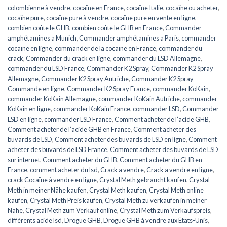
colombienne à vendre
,
cocaïne en France
,
cocaïne Italie
,
cocaïne ou acheter
,
cocaïne pure
,
cocaïne pure à vendre
,
cocaïne pure en vente en ligne
,
combien coûte le GHB
,
combien coûte le GHB en France
,
Commander
amphétamines a Munich
,
Commander amphétamines a Paris
,
commander
cocaïne en ligne
,
commander de la cocaïne en France
,
commander du
crack
,
Commander du crack en ligne
,
commander du LSD Allemagne
,
commander du LSD France
,
Commander K2 Spray
,
Commander K2 Spray
Allemagne
,
Commander K2 Spray Autriche
,
Commander K2 Spray
Commande en ligne
,
Commander K2 Spray France
,
commander KoKain
,
commander KoKain Allemagne
,
commander KoKain Autriche
,
commander
KoKain en ligne
,
commander KoKain France
,
commander LSD
,
Commander
LSD en ligne
,
commander LSD France
,
Comment acheter de l’acide GHB
,
Comment acheter de l’acide GHB en France
,
Comment acheter des
buvards de LSD
,
Comment acheter des buvards de LSD en ligne
,
Comment
acheter des buvards de LSD France
,
Comment acheter des buvards de LSD
sur internet
,
Comment acheter du GHB
,
Comment acheter du GHB en
France
,
comment acheter du lsd
,
Crack a vendre
,
Crack a vendre en ligne
,
crack Cocaïne à vendre en ligne
,
Crystal Meth gebraucht kaufen
,
Crystal
Meth in meiner Nähe kaufen
,
Crystal Meth kaufen
,
Crystal Meth online
kaufen
,
Crystal Meth Preis kaufen
,
Crystal Meth zu verkaufen in meiner
Nähe
,
Crystal Meth zum Verkauf online
,
Crystal Meth zum Verkaufspreis
,
différents acide lsd
,
Drogue GHB
,
Drogue GHB à vendre aux États-Unis
,