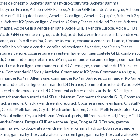
près de chez moi
,
Acheter gamma hydroxybutyrate
,
Acheter gamma
butyrate France
,
Acheter GHB Europe
,
Acheter GHB Liquide Allemagne
,
Acheter
cheter GHB Liquide France
,
Acheter K2 en ligne
,
Acheter K2 papier
,
Acheter K2 S
he
,
Acheter K2 Spray en ligne
,
Acheter K2 Spray France acide lsd France
,
Acheter
lemagne
,
Acide GHB à vendre en ligne
,
Acide GHB à vendre Europe
,
Acide GHB à
Acide GHB en vente en ligne
,
acide lsd
,
acide lsd à vendre
,
acide lsd à vendre Fr
rance
,
acquisto di cocaina
,
Cocaïne à vendre
,
cocaïne à vendre en France
,
Cocaïne
caïne bolivienne à vendre
,
cocaïne colombienne à vendre
,
cocaïne en France
,
e pure à vendre
,
cocaïne pure en vente en ligne
,
combien coûte le GHB
,
combien c
ch
,
Commander amphétamines a Paris
,
commander cocaïne en ligne
,
commander
 du crack en ligne
,
commander du LSD Allemagne
,
commander du LSD France
,
ne
,
Commander K2 Spray Autriche
,
Commander K2 Spray Commande en ligne
,
mmander KoKain Allemagne
,
commander KoKain Autriche
,
commander KoKain 
mmander LSD en ligne
,
commander LSD France
,
Comment acheter de l’acide G
acheter des buvards de LSD
,
Comment acheter des buvards de LSD en ligne
,
t acheter des buvards de LSD sur internet
,
Comment acheter du GHB
,
Commen
rack a vendre
,
Crack a vendre en ligne
,
crack Cocaïne à vendre en ligne
,
Crystal 
n
,
Crystal Meth kaufen
,
Crystal Meth online kaufen
,
Crystal Meth Preis kaufen
,
Cry
erkauf online
,
Crystal Meth zum Verkaufspreis
,
différents acide lsd
,
Drogue GHB
endre France
,
Drogue GHB en vente en ligne
,
Drogue GHB France
,
gamma
gamma hydroxybutyrate à vendre en ligne
,
gamma hydroxybutyrate à vendre
z moi
,
gamma hydroxybutyrate en vente en ligne
,
gamma hydroxybutyrate GHB
,