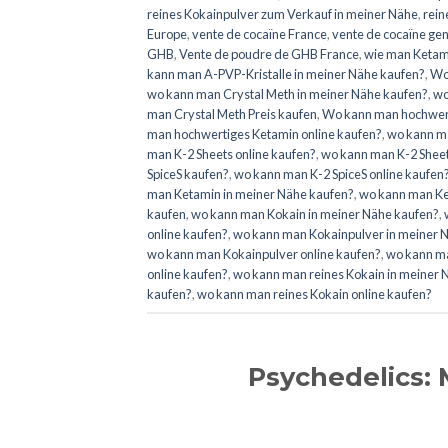
reines Kokainpulver zum Verkauf in meiner Nähe
,
rein
Europe
,
vente de cocaïne France
,
vente de cocaïne ge
GHB
,
Vente de poudre de GHB France
,
wie man Ketami
kann man A-PVP-Kristalle in meiner Nähe kaufen?
,
Wo
wo kann man Crystal Meth in meiner Nähe kaufen?
,
wo
man Crystal Meth Preis kaufen
,
Wo kann man hochwert
man hochwertiges Ketamin online kaufen?
,
wo kann ma
man K-2 Sheets online kaufen?
,
wo kann man K-2 Sheet
SpiceS kaufen?
,
wo kann man K-2 SpiceS online kaufen
man Ketamin in meiner Nähe kaufen?
,
wo kann man Ke
kaufen
,
wo kann man Kokain in meiner Nähe kaufen?
,
online kaufen?
,
wo kann man Kokainpulver in meiner Nä
wo kann man Kokainpulver online kaufen?
,
wo kann ma
online kaufen?
,
wo kann man reines Kokain in meiner 
kaufen?
,
wo kann man reines Kokain online kaufen?
Psychedelics: 