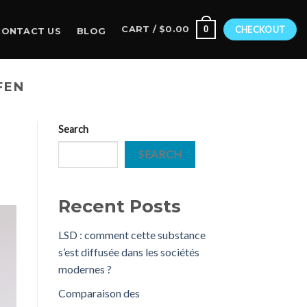
0
CART /
$
0.00
CHECKOUT
CONTACT US
BLOG
FEN
Search
SEARCH
Recent Posts
LSD : comment cette substance
s’est diffusée dans les sociétés
modernes ?
Comparaison des