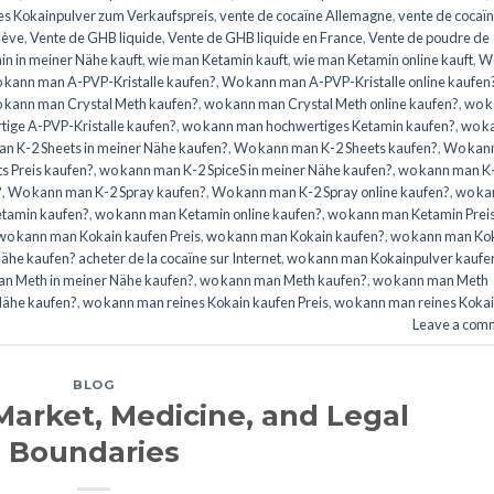
es Kokainpulver zum Verkaufspreis
,
vente de cocaïne Allemagne
,
vente de cocaï
nève
,
Vente de GHB liquide
,
Vente de GHB liquide en France
,
Vente de poudre de
n in meiner Nähe kauft
,
wie man Ketamin kauft
,
wie man Ketamin online kauft
,
W
 kann man A-PVP-Kristalle kaufen?
,
Wo kann man A-PVP-Kristalle online kaufen
 kann man Crystal Meth kaufen?
,
wo kann man Crystal Meth online kaufen?
,
wo k
ige A-PVP-Kristalle kaufen?
,
wo kann man hochwertiges Ketamin kaufen?
,
wo k
n K-2 Sheets in meiner Nähe kaufen?
,
Wo kann man K-2 Sheets kaufen?
,
Wo kan
s Preis kaufen?
,
wo kann man K-2 SpiceS in meiner Nähe kaufen?
,
wo kann man K
?
,
Wo kann man K-2 Spray kaufen?
,
Wo kann man K-2 Spray online kaufen?
,
wo ka
tamin kaufen?
,
wo kann man Ketamin online kaufen?
,
wo kann man Ketamin Prei
wo kann man Kokain kaufen Preis
,
wo kann man Kokain kaufen?
,
wo kann man Ko
he kaufen? acheter de la cocaïne sur Internet
,
wo kann man Kokainpulver kaufe
n Meth in meiner Nähe kaufen?
,
wo kann man Meth kaufen?
,
wo kann man Meth
Nähe kaufen?
,
wo kann man reines Kokain kaufen Preis
,
wo kann man reines Koka
Leave a com
BLOG
Market, Medicine, and Legal
Boundaries