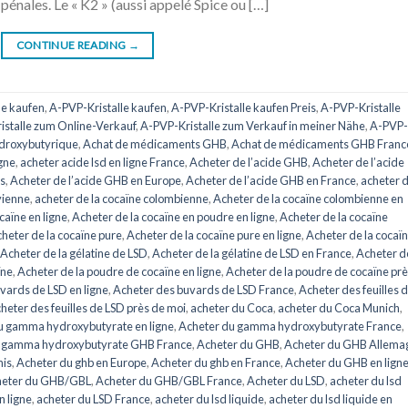
pénales. Le « K2 » (aussi appelé Spice ou […]
CONTINUE READING
→
he kaufen
,
A-PVP-Kristalle kaufen
,
A-PVP-Kristalle kaufen Preis
,
A-PVP-Kristalle
istalle zum Online-Verkauf
,
A-PVP-Kristalle zum Verkauf in meiner Nähe
,
A-PVP-
droxybutyrique
,
Achat de médicaments GHB
,
Achat de médicaments GHB Franc
igne
,
acheter acide lsd en ligne France
,
Acheter de l’acide GHB
,
Acheter de l’acide
is
,
Acheter de l’acide GHB en Europe
,
Acheter de l’acide GHB en France
,
acheter d
vienne
,
acheter de la cocaïne colombienne
,
Acheter de la cocaïne colombienne en
caïne en ligne
,
Acheter de la cocaïne en poudre en ligne
,
Acheter de la cocaïne
heter de la cocaïne pure
,
Acheter de la cocaïne pure en ligne
,
Acheter de la cocaï
Acheter de la gélatine de LSD
,
Acheter de la gélatine de LSD en France
,
Acheter de
ïne
,
Acheter de la poudre de cocaïne en ligne
,
Acheter de la poudre de cocaïne pr
vards de LSD en ligne
,
Acheter des buvards de LSD France
,
Acheter des feuilles 
heter des feuilles de LSD près de moi
,
acheter du Coca
,
acheter du Coca Munich
,
u gamma hydroxybutyrate en ligne
,
Acheter du gamma hydroxybutyrate France
,
u gamma hydroxybutyrate GHB France
,
Acheter du GHB
,
Acheter du GHB Allema
nis
,
Acheter du ghb en Europe
,
Acheter du ghb en France
,
Acheter du GHB en lign
eter du GHB/GBL
,
Acheter du GHB/GBL France
,
Acheter du LSD
,
acheter du lsd
n ligne
,
acheter du LSD France
,
acheter du lsd liquide
,
acheter du lsd liquide en