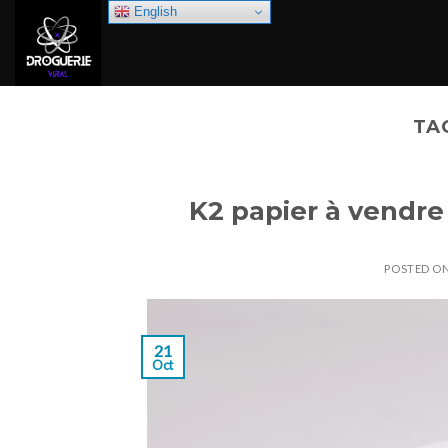
Skip
English
to
content
TA
K2 papier à vendre
POSTED O
21
Oct