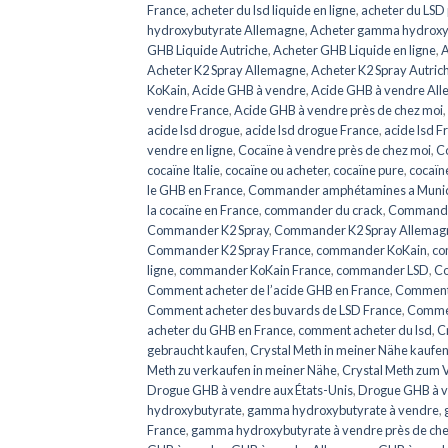
France
,
acheter du lsd liquide en ligne
,
acheter du LSD 
hydroxybutyrate Allemagne
,
Acheter gamma hydroxy
GHB Liquide Autriche
,
Acheter GHB Liquide en ligne
,
A
Acheter K2 Spray Allemagne
,
Acheter K2 Spray Autric
KoKain
,
Acide GHB à vendre
,
Acide GHB à vendre Al
vendre France
,
Acide GHB à vendre près de chez moi
,
acide lsd drogue
,
acide lsd drogue France
,
acide lsd F
vendre en ligne
,
Cocaïne à vendre près de chez moi
,
Co
cocaïne Italie
,
cocaïne ou acheter
,
cocaïne pure
,
cocaïn
le GHB en France
,
Commander amphétamines a Muni
la cocaïne en France
,
commander du crack
,
Commander
Commander K2 Spray
,
Commander K2 Spray Allemag
Commander K2 Spray France
,
commander KoKain
,
co
ligne
,
commander KoKain France
,
commander LSD
,
Co
Comment acheter de l’acide GHB en France
,
Comment 
Comment acheter des buvards de LSD France
,
Commen
acheter du GHB en France
,
comment acheter du lsd
,
C
gebraucht kaufen
,
Crystal Meth in meiner Nähe kaufe
Meth zu verkaufen in meiner Nähe
,
Crystal Meth zum V
Drogue GHB à vendre aux États-Unis
,
Drogue GHB à v
hydroxybutyrate
,
gamma hydroxybutyrate à vendre
,
France
,
gamma hydroxybutyrate à vendre près de che