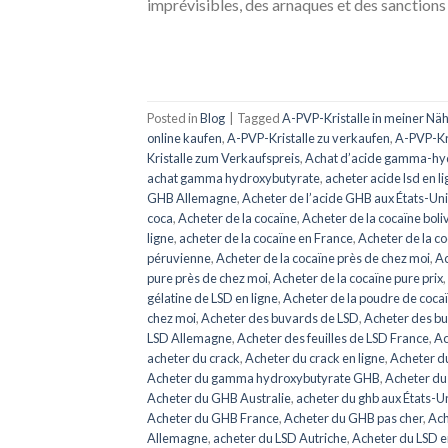
imprévisibles, des arnaques et des sanctions 
Posted in
Blog
|
Tagged
A-PVP-Kristalle in meiner Nä
online kaufen
,
A-PVP-Kristalle zu verkaufen
,
A-PVP-Kr
Kristalle zum Verkaufspreis
,
Achat d’acide gamma-hy
achat gamma hydroxybutyrate
,
acheter acide lsd en l
GHB Allemagne
,
Acheter de l’acide GHB aux États-Un
coca
,
Acheter de la cocaïne
,
Acheter de la cocaïne boli
ligne
,
acheter de la cocaïne en France
,
Acheter de la co
péruvienne
,
Acheter de la cocaïne près de chez moi
,
Ac
pure près de chez moi
,
Acheter de la cocaïne pure prix
,
gélatine de LSD en ligne
,
Acheter de la poudre de coca
chez moi
,
Acheter des buvards de LSD
,
Acheter des bu
LSD Allemagne
,
Acheter des feuilles de LSD France
,
Ac
acheter du crack
,
Acheter du crack en ligne
,
Acheter d
Acheter du gamma hydroxybutyrate GHB
,
Acheter d
Acheter du GHB Australie
,
acheter du ghb aux États-U
Acheter du GHB France
,
Acheter du GHB pas cher
,
Ach
Allemagne
,
acheter du LSD Autriche
,
Acheter du LSD e