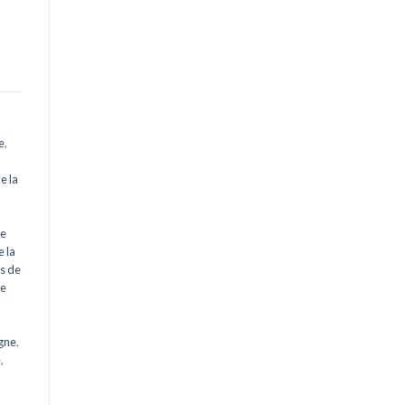
e
,
e la
ne
 la
ès de
de
gne
,
e
,