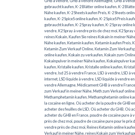
GHB à vendre
,
GHB à vendre Allemagne
,
GHB à vendr
gebraucht kaufen
,
K-2 Blätter online kaufen
,
K-2 Blätt
Nähe kaufen
,
K-2 Sheets kaufen Preis
,
K-2 Sheets onli
kaufen
,
K-2 SpiceS online kaufen
,
K-2 SpiceS Preis kauf
gebraucht kaufen
,
K-2 Spray kaufen
,
K-2 Spray online 
vendre
,
K2 Spray à vendre près de chez moi
,
K2 Spray
reines Kokain
,
Kaufen Sie reines Kokain in meiner Näh
Nähe kaufen
,
Ketamin kaufen
,
Ketamin kaufen Preis
,
K
Ketamin Zum Verkauf Online
,
Ketamin Zum Verkaufsp
online kaufen
,
Kokain zu verkaufen
,
Kokain zum Onlin
Kokainpulver in meiner Nähe kaufen
,
Kokainpulver ka
kaufen
,
Kristalle kaufen
,
Kristalle online kaufen
,
Krista
vendre
,
lsd 25 à vendre France
,
LSD à vendre
,
LSD à v
internet
,
LSD liquide à vendre
,
LSD liquide à vendre en
vendre Allemagne
,
Médicament GHB à vendre Franc
zum Verkauf in meiner Nähe
,
Meth zum Verkauf online
Methamphetamin kaufen
,
Methamphetamin online ka
la cocaïne en ligne
,
Où acheter de la poudre de GHB en
acheter des feuilles de LSD
,
Où acheter du GHB
,
Où ac
acheter du GHB en France
,
poudre de cocaïne pure à 
près de chez moi
,
poudre de cocaïne pure pour le prix 
vendre près de chez moi
,
Reines Ketamin online kaufe
Verkauf in meiner Nähe
,
reines Kokain zum Verkaufsp