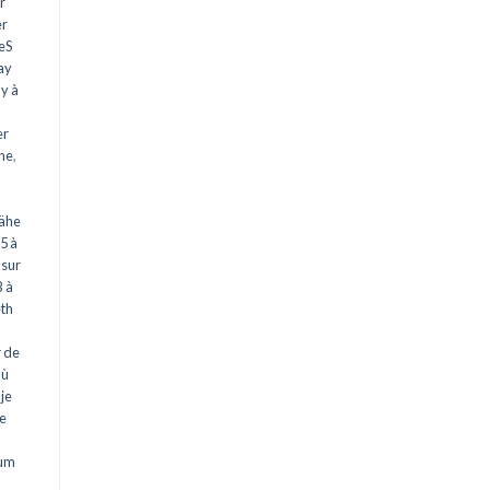
r
er
eS
ay
y à
er
he
,
Nähe
25 à
 sur
 à
th
r de
ù
je
re
zum