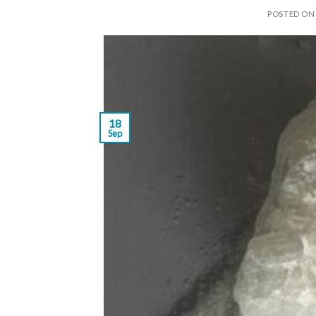
POSTED O
18
Sep