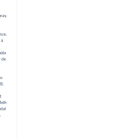
pray
,
ance
,
 à
oûte
 de
en
HB
,
t
Meth
stal
,