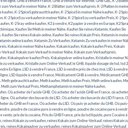
e en ligne
,
GHB à vendre France
,
GHB à vendre sur Internet
,
GHB GBL
,
K-2 Blätte
er zum Verkauf in meiner Nähe
,
K-2 Blätter zum Verkaufspreis
,
K-2 Platten in mein
ne kaufen
,
K-2 SpiceS gebraucht kaufen
,
K-2 SpiceS in meiner Nähe kaufen
,
K-2 Spic
en
,
K-2 SpiceS zu verkaufen in meiner Nähe
,
K-2 SpiceS zu verkaufen Preis
,
K-2 Spr
kaufen
,
K-2 Sray online kaufen
,
K2 à vendre
,
K2 papier à vendre en Europe
,
K2 Spra
 chimique
,
Kaufen Sie Meth in meiner Nähe
,
Kaufen Sie reines Ketamin
,
Kaufen Sie
e
,
Kaufen Sie reines Kokain online
,
Kaufen Sie reines Kokain Preis
,
Ketamin in mein
etamin online kaufen
,
Ketamin Zu Verkaufen
,
Ketamin Zu verkaufen in meiner Nä
reis
,
Kokain in meiner Nähe kaufen
,
Kokain kaufen
,
Kokain kaufen Preis
,
Kokain
e-Verkauf
,
Kokain zum Verkauf in meiner Nähe
,
Kokain zum Verkaufspreis
,
ufen
,
Kokainpulver kaufen Preis
,
Kokainpulver online kaufen
,
Kristalle in meiner 
lle zu verkaufen
,
Kristalle zum Online-Verkauf
,
le GHB
,
liquide dosage de lsd
,
lsd 
endre En ligne
,
LSD à vendre France
,
LSD à vendre près de chez moi
,
LSD à vendre
 ligne
,
LSD liquide à vendre France
,
Médicament GHB à vendre
,
Médicament GHB
e
,
Meth gebraucht kaufen
,
Meth kaufen
,
Meth kaufen Preis
,
Meth online kaufen
,
Me
,
Meth zum Verkauf Preis
,
Methamphetamin in meiner Nähe kaufen
,
ufen
,
Où acheter de l’acide GHB
,
Où acheter de l’acide GHB en France
,
où achete
 ligne
,
Où acheter des buvards de LSD
,
Où acheter des buvards de LSD France
,
O
heter du GHB en France
,
Où acheter du LSD
,
Où puis-je acheter du GHB
,
Où puis-
vendre
,
poudre de cocaïne pure à vendre en ligne
,
poudre de cocaïne pure à vend
de vente
,
prix de la cocaïne
,
Prix du GHB France
,
prix du lsd liquide
,
pure Cocaïne à
n
,
reines Kokain zu verkaufen
,
reines Kokain zum Online-Verkauf
,
reines Kokain 
reis
,
reines Kokainpulver zu verkaufen
,
reines Kokainpulver zum Online-Verkauf
,