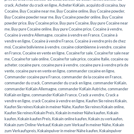
crack
,
Acheter du crack en ligne
,
Acheter KoKain
,
acquisto di cocaina
,
buy
Cocaine
,
Buy Cocaine near me
,
Buy Cocaine online
,
Buy Cocaine powder
,
Buy Cocaine powder near me
,
Buy Cocaine powder online
,
Buy Cocaine
powder price
,
Buy Cocaine price
,
Buy pure Cocaine
,
Buy pure Cocaine near
me
,
Buy pure Cocaine online
,
Buy pure Cocaine price
,
Cocaïne à vendre
,
Cocaïne à vendre Allemagne
,
cocaïne à vendre en France
,
Cocaïne à
vendre en ligne
,
Cocaïne à vendre France
,
Cocaïne à vendre près de chez
moi
,
Cocaïne bolivienne à vendre
,
cocaïne colombienne à vendre
,
cocaïne
en France
,
Cocaïne en vente en ligne
,
Cocaine for sale
,
Cocaine for sale near
me
,
Cocaine for sale online
,
Cocaine for sale price
,
cocaïne Italie
,
cocaïne ou
acheter
,
cocaïne pure
,
cocaïne pure à vendre
,
cocaïne pure à vendre prix de
vente
,
cocaïne pure en vente en ligne
,
commander cocaïne en ligne
,
Commander cocaïne pure France
,
commander de la cocaïne en France
,
commander du crack
,
Commander du crack en ligne
,
commander KoKain
,
commander KoKain Allemagne
,
commander KoKain Autriche
,
commander
KoKain en ligne
,
commander KoKain France
,
Crack a vendre
,
Crack a
vendre en ligne
,
crack Cocaïne à vendre en ligne
,
Kaufen Sie reines Kokain
,
Kaufen Sie reines Kokain in meiner Nähe
,
Kaufen Sie reines Kokain online
,
Kaufen Sie reines Kokain Preis
,
Kokain in meiner Nähe kaufen
,
Kokain
kaufen
,
Kokain kaufen Preis
,
Kokain online kaufen
,
Kokain zu verkaufen
,
Kokain zum Online-Verkauf
,
Kokain zum Verkauf in meiner Nähe
,
Kokain
zum Verkaufspreis
,
Kokainpulver in meiner Nähe kaufen
,
Kokainpulver