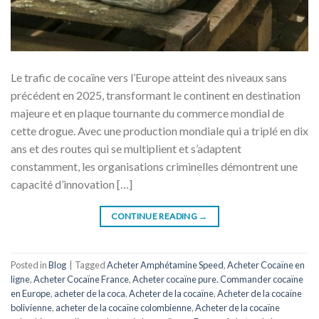
Le trafic de cocaïne vers l’Europe atteint des niveaux sans
précédent en 2025, transformant le continent en destination
majeure et en plaque tournante du commerce mondial de
cette drogue. Avec une production mondiale qui a triplé en dix
ans et des routes qui se multiplient et s’adaptent
constamment, les organisations criminelles démontrent une
capacité d’innovation […]
CONTINUE READING
→
Posted in
Blog
|
Tagged
Acheter Amphétamine Speed
,
Acheter Cocaïne en
ligne
,
Acheter Cocaïne France
,
Acheter cocaïne pure. Commander cocaïne
en Europe
,
acheter de la coca
,
Acheter de la cocaïne
,
Acheter de la cocaïne
bolivienne
,
acheter de la cocaïne colombienne
,
Acheter de la cocaïne