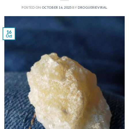
POSTED ON
OCTOBER 16, 2025
BY
DROGUERIEVIRAL
16
Oct