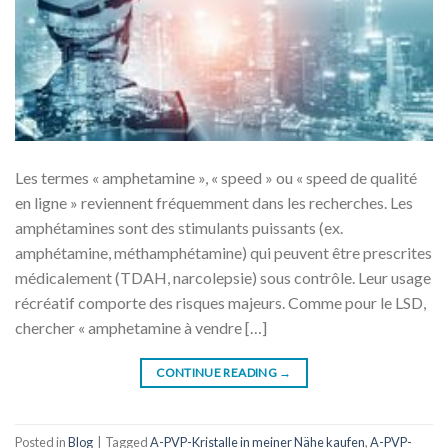
Les termes « amphetamine », « speed » ou « speed de qualité
en ligne » reviennent fréquemment dans les recherches. Les
amphétamines sont des stimulants puissants (ex.
amphétamine, méthamphétamine) qui peuvent être prescrites
médicalement (TDAH, narcolepsie) sous contrôle. Leur usage
récréatif comporte des risques majeurs. Comme pour le LSD,
chercher « amphetamine à vendre […]
CONTINUE READING
→
Posted in
Blog
|
Tagged
A-PVP-Kristalle in meiner Nähe kaufen
,
A-PVP-