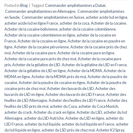
Posted in
Blog
|
Tagged
Commander amphétamines a Dubai
,
Commander amphétamines en Allemagne
,
Commander amphétamines
en Suede
,
Commander amphétamines en Suisse
,
acheter acide lsd en ligne
,
acheter acide lsd en ligne France
,
acheter de la coca
,
Acheter de la cocaïne
,
Acheter de la cocaïne bolivienne
,
acheter de la cocaïne colombienne
,
Acheter de la cocaïne colombienne en ligne
,
acheter de la cocaïne en
France
,
Acheter de la cocaïne en ligne
,
Acheter de la cocaïne en poudre en
ligne
,
Acheter de la cocaïne péruvienne
,
Acheter de la cocaïne près de chez
moi
,
Acheter de la cocaïne pure
,
Acheter de la cocaïne pure en ligne
,
Acheter de la cocaïne pure près de chez moi
,
Acheter de la cocaïne pure
prix
,
Acheter de la gélatine de LSD
,
Acheter de la gélatine de LSD en France
,
Acheter de la gélatine de LSD en ligne
,
Acheter de la MDMA
,
Acheter de la
MDMA en ligne
,
Acheter de la MDMA près de moi
,
Acheter de la poudre de
cocaïne
,
Acheter de la poudre de cocaïne en ligne
,
Acheter de la poudre de
cocaïne près de chez moi
,
Acheter des buvards de LSD
,
Acheter des
buvards de LSD en ligne
,
Acheter des buvards de LSD France
,
Acheter des
feuilles de LSD Allemagne
,
Acheter des feuilles de LSD France
,
Acheter des
feuilles de LSD près de moi
,
acheter du Coca
,
acheter du Coca Munich
,
acheter du crack
,
Acheter du crack en ligne
,
Acheter du LSD
,
acheter du lsd
Allemagne
,
acheter du LSD Autriche
,
Acheter du LSD en ligne
,
acheter du
LSD France
,
acheter du lsd liquide
,
acheter du lsd liquide en France
,
acheter
du lsd liquide en ligne
,
acheter du LSD près de chez moi
,
Acheter K2 Spray
,