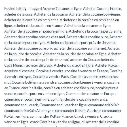
Posted in
Blog
|
Tagged
Acheter Cocaïne en ligne
,
Acheter Cocaïne France
,
acheter de la coca
,
Acheter de la cocaïne
,
Acheter de la cocaïne bolivienne
,
acheter de la cocaïne colombienne
,
Acheter de la cocaïne colombienne en
ligne
,
acheter de la cocaïne en France
,
Acheter de la cocaïne en ligne
,
Acheter de la cocaïne en poudre en ligne
,
Acheter de la cocaïne péruvienne
,
Acheter de la cocaïne près de chez moi
,
Acheter de la cocaïne pure
,
Acheter
de la cocaïne pure en ligne
,
Acheter de la cocaïne pure près de chez moi
,
Acheter de la cocaïne pure prix
,
acheter de la cocaïne sur Internet
,
Acheter
de la poudre de cocaïne
,
Acheter de la poudre de cocaïne en ligne
,
Acheter
de la poudre de cocaïne près de chez moi
,
acheter du Coca
,
acheter du
Coca Munich
,
acheter du crack
,
Acheter du crack en ligne
,
Acheter KoKain
,
acquisto di cocaina
,
Cocaïne à vendre
,
cocaïne à vendre en France
,
Cocaïne
à vendre en ligne
,
Cocaïne a vendre Paris
,
Cocaïne à vendre près de chez
moi
,
Cocaïne bolivienne à vendre
,
cocaïne colombienne à vendre
,
cocaïne
en France
,
cocaïne Italie
,
cocaïne ou acheter
,
cocaïne pure
,
cocaïne pure à
vendre
,
cocaïne pure en vente en ligne
,
Commander cocaïne en Europe
,
commander cocaïne en ligne
,
commander de la cocaïne en France
,
commander du crack
,
Commander du crack en ligne
,
commander KoKain
,
commander KoKain Allemagne
,
commander KoKain Autriche
,
commander
KoKain en ligne
,
commander KoKain France
,
Crack a vendre
,
Crack a
vendre en ligne
,
crack Cocaïne à vendre en ligne
,
où acheter de la cocaïne