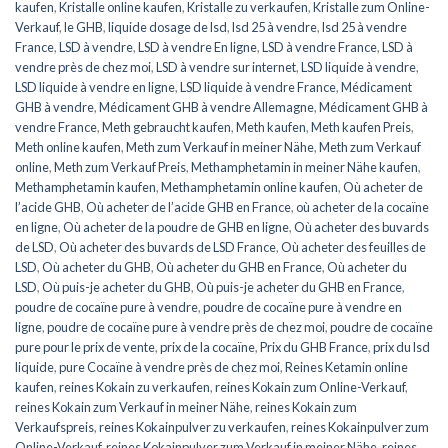
kaufen
,
Kristalle online kaufen
,
Kristalle zu verkaufen
,
Kristalle zum Online-
Verkauf
,
le GHB
,
liquide dosage de lsd
,
lsd 25 à vendre
,
lsd 25 à vendre
France
,
LSD à vendre
,
LSD à vendre En ligne
,
LSD à vendre France
,
LSD à
vendre près de chez moi
,
LSD à vendre sur internet
,
LSD liquide à vendre
,
LSD liquide à vendre en ligne
,
LSD liquide à vendre France
,
Médicament
GHB à vendre
,
Médicament GHB à vendre Allemagne
,
Médicament GHB à
vendre France
,
Meth gebraucht kaufen
,
Meth kaufen
,
Meth kaufen Preis
,
Meth online kaufen
,
Meth zum Verkauf in meiner Nähe
,
Meth zum Verkauf
online
,
Meth zum Verkauf Preis
,
Methamphetamin in meiner Nähe kaufen
,
Methamphetamin kaufen
,
Methamphetamin online kaufen
,
Où acheter de
l’acide GHB
,
Où acheter de l’acide GHB en France
,
où acheter de la cocaïne
en ligne
,
Où acheter de la poudre de GHB en ligne
,
Où acheter des buvards
de LSD
,
Où acheter des buvards de LSD France
,
Où acheter des feuilles de
LSD
,
Où acheter du GHB
,
Où acheter du GHB en France
,
Où acheter du
LSD
,
Où puis-je acheter du GHB
,
Où puis-je acheter du GHB en France
,
poudre de cocaïne pure à vendre
,
poudre de cocaïne pure à vendre en
ligne
,
poudre de cocaïne pure à vendre près de chez moi
,
poudre de cocaïne
pure pour le prix de vente
,
prix de la cocaïne
,
Prix du GHB France
,
prix du lsd
liquide
,
pure Cocaïne à vendre près de chez moi
,
Reines Ketamin online
kaufen
,
reines Kokain zu verkaufen
,
reines Kokain zum Online-Verkauf
,
reines Kokain zum Verkauf in meiner Nähe
,
reines Kokain zum
Verkaufspreis
,
reines Kokainpulver zu verkaufen
,
reines Kokainpulver zum
Online-Verkauf
,
reines Kokainpulver zum Verkauf in meiner Nähe
,
reines