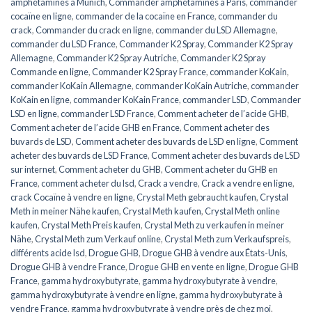
amphétamines a Munich
,
Commander amphétamines a Paris
,
commander
cocaïne en ligne
,
commander de la cocaïne en France
,
commander du
crack
,
Commander du crack en ligne
,
commander du LSD Allemagne
,
commander du LSD France
,
Commander K2 Spray
,
Commander K2 Spray
Allemagne
,
Commander K2 Spray Autriche
,
Commander K2 Spray
Commande en ligne
,
Commander K2 Spray France
,
commander KoKain
,
commander KoKain Allemagne
,
commander KoKain Autriche
,
commander
KoKain en ligne
,
commander KoKain France
,
commander LSD
,
Commander
LSD en ligne
,
commander LSD France
,
Comment acheter de l’acide GHB
,
Comment acheter de l’acide GHB en France
,
Comment acheter des
buvards de LSD
,
Comment acheter des buvards de LSD en ligne
,
Comment
acheter des buvards de LSD France
,
Comment acheter des buvards de LSD
sur internet
,
Comment acheter du GHB
,
Comment acheter du GHB en
France
,
comment acheter du lsd
,
Crack a vendre
,
Crack a vendre en ligne
,
crack Cocaïne à vendre en ligne
,
Crystal Meth gebraucht kaufen
,
Crystal
Meth in meiner Nähe kaufen
,
Crystal Meth kaufen
,
Crystal Meth online
kaufen
,
Crystal Meth Preis kaufen
,
Crystal Meth zu verkaufen in meiner
Nähe
,
Crystal Meth zum Verkauf online
,
Crystal Meth zum Verkaufspreis
,
différents acide lsd
,
Drogue GHB
,
Drogue GHB à vendre aux États-Unis
,
Drogue GHB à vendre France
,
Drogue GHB en vente en ligne
,
Drogue GHB
France
,
gamma hydroxybutyrate
,
gamma hydroxybutyrate à vendre
,
gamma hydroxybutyrate à vendre en ligne
,
gamma hydroxybutyrate à
vendre France
,
gamma hydroxybutyrate à vendre près de chez moi
,