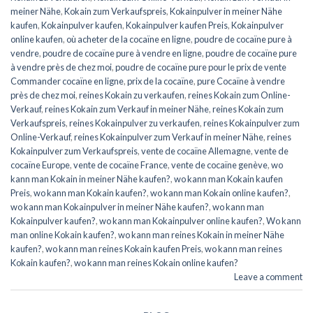
meiner Nähe
,
Kokain zum Verkaufspreis
,
Kokainpulver in meiner Nähe
kaufen
,
Kokainpulver kaufen
,
Kokainpulver kaufen Preis
,
Kokainpulver
online kaufen
,
où acheter de la cocaïne en ligne
,
poudre de cocaïne pure à
vendre
,
poudre de cocaïne pure à vendre en ligne
,
poudre de cocaïne pure
à vendre près de chez moi
,
poudre de cocaïne pure pour le prix de vente
Commander cocaïne en ligne
,
prix de la cocaïne
,
pure Cocaïne à vendre
près de chez moi
,
reines Kokain zu verkaufen
,
reines Kokain zum Online-
Verkauf
,
reines Kokain zum Verkauf in meiner Nähe
,
reines Kokain zum
Verkaufspreis
,
reines Kokainpulver zu verkaufen
,
reines Kokainpulver zum
Online-Verkauf
,
reines Kokainpulver zum Verkauf in meiner Nähe
,
reines
Kokainpulver zum Verkaufspreis
,
vente de cocaïne Allemagne
,
vente de
cocaïne Europe
,
vente de cocaïne France
,
vente de cocaïne genève
,
wo
kann man Kokain in meiner Nähe kaufen?
,
wo kann man Kokain kaufen
Preis
,
wo kann man Kokain kaufen?
,
wo kann man Kokain online kaufen?
,
wo kann man Kokainpulver in meiner Nähe kaufen?
,
wo kann man
Kokainpulver kaufen?
,
wo kann man Kokainpulver online kaufen?
,
Wo kann
man online Kokain kaufen?
,
wo kann man reines Kokain in meiner Nähe
kaufen?
,
wo kann man reines Kokain kaufen Preis
,
wo kann man reines
Kokain kaufen?
,
wo kann man reines Kokain online kaufen?
Leave a comment