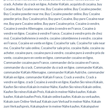
crack
,
Acheter du crack en ligne
,
Acheter KoKain
,
acquisto di cocaina
,
buy
Cocaine
,
Buy Cocaine near me
,
Buy Cocaine online
,
Buy Cocaine powder
,
Buy Cocaine powder near me
,
Buy Cocaine powder online
,
Buy Cocaine
powder price
,
Buy Cocaine price
,
Buy pure Cocaine
,
Buy pure Cocaine near
me
,
Buy pure Cocaine online
,
Buy pure Cocaine price
,
Cocaïne à vendre
,
Cocaïne à vendre Allemagne
,
cocaïne à vendre en France
,
Cocaïne à
vendre en ligne
,
Cocaïne à vendre France
,
Cocaïne à vendre près de chez
moi
,
Cocaïne bolivienne à vendre
,
cocaïne colombienne à vendre
,
cocaïne
en France
,
Cocaïne en vente en ligne
,
Cocaine for sale
,
Cocaine for sale near
me
,
Cocaine for sale online
,
Cocaine for sale price
,
cocaïne Italie
,
cocaïne ou
acheter
,
cocaïne pure
,
cocaïne pure à vendre
,
cocaïne pure à vendre prix de
vente
,
cocaïne pure en vente en ligne
,
commander cocaïne en ligne
,
Commander cocaïne pure France
,
commander de la cocaïne en France
,
commander du crack
,
Commander du crack en ligne
,
commander KoKain
,
commander KoKain Allemagne
,
commander KoKain Autriche
,
commander
KoKain en ligne
,
commander KoKain France
,
Crack a vendre
,
Crack a
vendre en ligne
,
crack Cocaïne à vendre en ligne
,
Kaufen Sie reines Kokain
,
Kaufen Sie reines Kokain in meiner Nähe
,
Kaufen Sie reines Kokain online
,
Kaufen Sie reines Kokain Preis
,
Kokain in meiner Nähe kaufen
,
Kokain
kaufen
,
Kokain kaufen Preis
,
Kokain online kaufen
,
Kokain zu verkaufen
,
Kokain zum Online-Verkauf
,
Kokain zum Verkauf in meiner Nähe
,
Kokain
zum Verkaufspreis
,
Kokainpulver in meiner Nähe kaufen
,
Kokainpulver