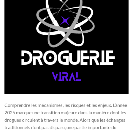
Comprendre les mécanismes, les risques et les enjeux. L’année
2025 marque une transition majeure dans la manière dont les
drogues circulent à travers le monde. Alors que les échanges
traditionnels n’ont pas disparu, une partie importante du