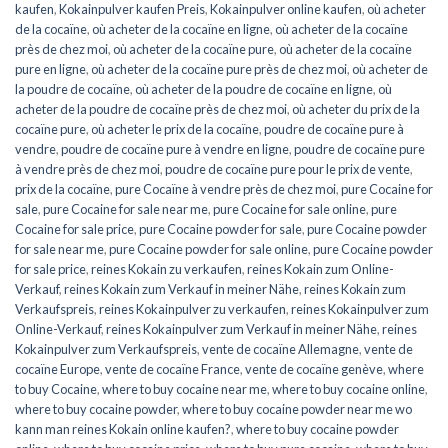
kaufen
,
Kokainpulver kaufen Preis
,
Kokainpulver online kaufen
,
où acheter
de la cocaïne
,
où acheter de la cocaïne en ligne
,
où acheter de la cocaïne
près de chez moi
,
où acheter de la cocaïne pure
,
où acheter de la cocaïne
pure en ligne
,
où acheter de la cocaïne pure près de chez moi
,
où acheter de
la poudre de cocaïne
,
où acheter de la poudre de cocaïne en ligne
,
où
acheter de la poudre de cocaïne près de chez moi
,
où acheter du prix de la
cocaïne pure
,
où acheter le prix de la cocaïne
,
poudre de cocaïne pure à
vendre
,
poudre de cocaïne pure à vendre en ligne
,
poudre de cocaïne pure
à vendre près de chez moi
,
poudre de cocaïne pure pour le prix de vente
,
prix de la cocaïne
,
pure Cocaïne à vendre près de chez moi
,
pure Cocaine for
sale
,
pure Cocaine for sale near me
,
pure Cocaine for sale online
,
pure
Cocaine for sale price
,
pure Cocaine powder for sale
,
pure Cocaine powder
for sale near me
,
pure Cocaine powder for sale online
,
pure Cocaine powder
for sale price
,
reines Kokain zu verkaufen
,
reines Kokain zum Online-
Verkauf
,
reines Kokain zum Verkauf in meiner Nähe
,
reines Kokain zum
Verkaufspreis
,
reines Kokainpulver zu verkaufen
,
reines Kokainpulver zum
Online-Verkauf
,
reines Kokainpulver zum Verkauf in meiner Nähe
,
reines
Kokainpulver zum Verkaufspreis
,
vente de cocaïne Allemagne
,
vente de
cocaïne Europe
,
vente de cocaïne France
,
vente de cocaïne genève
,
where
to buy Cocaine
,
where to buy cocaine near me
,
where to buy cocaine online
,
where to buy cocaine powder
,
where to buy cocaine powder near me wo
kann man reines Kokain online kaufen?
,
where to buy cocaine powder