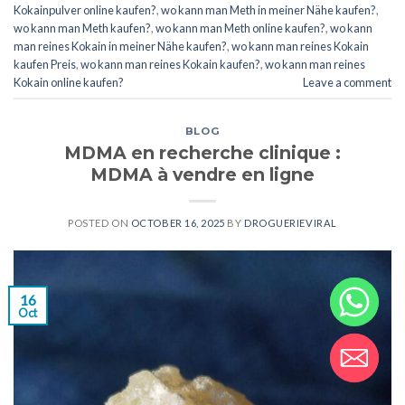
Kokainpulver online kaufen?
,
wo kann man Meth in meiner Nähe kaufen?
,
wo kann man Meth kaufen?
,
wo kann man Meth online kaufen?
,
wo kann
man reines Kokain in meiner Nähe kaufen?
,
wo kann man reines Kokain
kaufen Preis
,
wo kann man reines Kokain kaufen?
,
wo kann man reines
Kokain online kaufen?
Leave a comment
BLOG
MDMA en recherche clinique :
MDMA à vendre en ligne
POSTED ON
OCTOBER 16, 2025
BY
DROGUERIEVIRAL
16
Oct