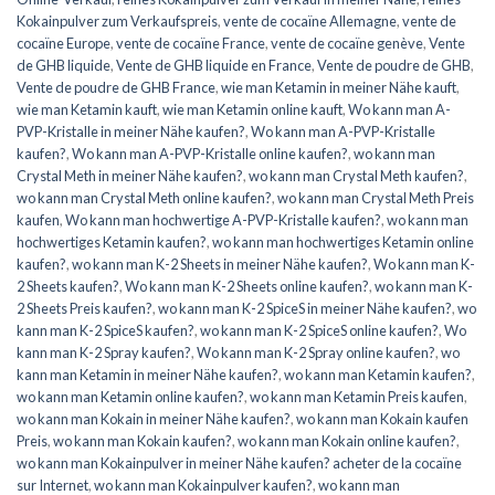
Kokainpulver zum Verkaufspreis
,
vente de cocaïne Allemagne
,
vente de
cocaïne Europe
,
vente de cocaïne France
,
vente de cocaïne genève
,
Vente
de GHB liquide
,
Vente de GHB liquide en France
,
Vente de poudre de GHB
,
Vente de poudre de GHB France
,
wie man Ketamin in meiner Nähe kauft
,
wie man Ketamin kauft
,
wie man Ketamin online kauft
,
Wo kann man A-
PVP-Kristalle in meiner Nähe kaufen?
,
Wo kann man A-PVP-Kristalle
kaufen?
,
Wo kann man A-PVP-Kristalle online kaufen?
,
wo kann man
Crystal Meth in meiner Nähe kaufen?
,
wo kann man Crystal Meth kaufen?
,
wo kann man Crystal Meth online kaufen?
,
wo kann man Crystal Meth Preis
kaufen
,
Wo kann man hochwertige A-PVP-Kristalle kaufen?
,
wo kann man
hochwertiges Ketamin kaufen?
,
wo kann man hochwertiges Ketamin online
kaufen?
,
wo kann man K-2 Sheets in meiner Nähe kaufen?
,
Wo kann man K-
2 Sheets kaufen?
,
Wo kann man K-2 Sheets online kaufen?
,
wo kann man K-
2 Sheets Preis kaufen?
,
wo kann man K-2 SpiceS in meiner Nähe kaufen?
,
wo
kann man K-2 SpiceS kaufen?
,
wo kann man K-2 SpiceS online kaufen?
,
Wo
kann man K-2 Spray kaufen?
,
Wo kann man K-2 Spray online kaufen?
,
wo
kann man Ketamin in meiner Nähe kaufen?
,
wo kann man Ketamin kaufen?
,
wo kann man Ketamin online kaufen?
,
wo kann man Ketamin Preis kaufen
,
wo kann man Kokain in meiner Nähe kaufen?
,
wo kann man Kokain kaufen
Preis
,
wo kann man Kokain kaufen?
,
wo kann man Kokain online kaufen?
,
wo kann man Kokainpulver in meiner Nähe kaufen? acheter de la cocaïne
sur Internet
,
wo kann man Kokainpulver kaufen?
,
wo kann man