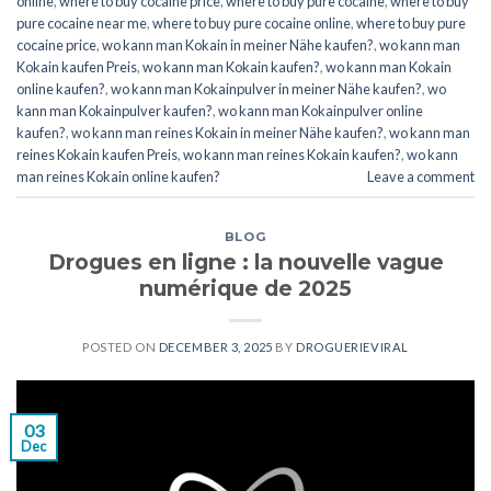
online
,
where to buy cocaine price
,
where to buy pure cocaine
,
where to buy
pure cocaine near me
,
where to buy pure cocaine online
,
where to buy pure
cocaine price
,
wo kann man Kokain in meiner Nähe kaufen?
,
wo kann man
Kokain kaufen Preis
,
wo kann man Kokain kaufen?
,
wo kann man Kokain
online kaufen?
,
wo kann man Kokainpulver in meiner Nähe kaufen?
,
wo
kann man Kokainpulver kaufen?
,
wo kann man Kokainpulver online
kaufen?
,
wo kann man reines Kokain in meiner Nähe kaufen?
,
wo kann man
reines Kokain kaufen Preis
,
wo kann man reines Kokain kaufen?
,
wo kann
man reines Kokain online kaufen?
Leave a comment
BLOG
Drogues en ligne : la nouvelle vague
numérique de 2025
POSTED ON
DECEMBER 3, 2025
BY
DROGUERIEVIRAL
03
Dec