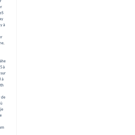
r
er
eS
ay
y à
er
he
,
Nähe
25 à
 sur
 à
th
r de
ù
je
re
zum