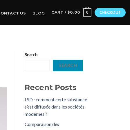
0
CART /
$
0.00
CHECKOUT
CONTACT US
BLOG
N
Search
SEARCH
Recent Posts
LSD : comment cette substance
s’est diffusée dans les sociétés
modernes ?
Comparaison des