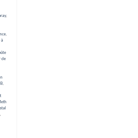
pray
,
ance
,
 à
oûte
 de
en
HB
,
t
Meth
stal
,