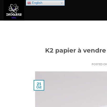
Skip
English
to
content
K2 papier à vendre
POSTED O
21
Oct