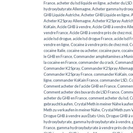
France
,
acheter du lsd liquide en ligne
,
acheter du LSD 
hydroxybutyrate Allemagne
,
Acheter gamma hydroxy
GHB Liquide Autriche
,
Acheter GHB Liquide en ligne
,
A
Acheter K2 Spray Allemagne
,
Acheter K2 Spray Autric
KoKain
,
Acide GHB à vendre
,
Acide GHB à vendre Al
vendre France
,
Acide GHB à vendre près de chez moi
,
acide lsd drogue
,
acide lsd drogue France
,
acide lsd F
vendre en ligne
,
Cocaïne à vendre près de chez moi
,
Co
cocaïne Italie
,
cocaïne ou acheter
,
cocaïne pure
,
cocaïn
le GHB en France
,
Commander amphétamines a Muni
la cocaïne en France
,
commander du crack
,
Commander
Commander K2 Spray
,
Commander K2 Spray Allemag
Commander K2 Spray France
,
commander KoKain
,
co
ligne
,
commander KoKain France
,
commander LSD
,
Co
Comment acheter de l’acide GHB en France
,
Comment 
Comment acheter des buvards de LSD France
,
Commen
acheter du GHB en France
,
comment acheter du lsd
,
C
gebraucht kaufen
,
Crystal Meth in meiner Nähe kaufe
Meth zu verkaufen in meiner Nähe
,
Crystal Meth zum V
Drogue GHB à vendre aux États-Unis
,
Drogue GHB à v
hydroxybutyrate
,
gamma hydroxybutyrate à vendre
,
France
,
gamma hydroxybutyrate à vendre près de che