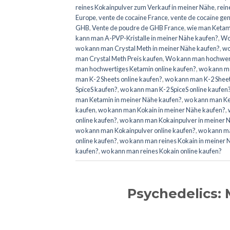
reines Kokainpulver zum Verkauf in meiner Nähe
,
rein
Europe
,
vente de cocaïne France
,
vente de cocaïne ge
GHB
,
Vente de poudre de GHB France
,
wie man Ketami
kann man A-PVP-Kristalle in meiner Nähe kaufen?
,
Wo
wo kann man Crystal Meth in meiner Nähe kaufen?
,
wo
man Crystal Meth Preis kaufen
,
Wo kann man hochwert
man hochwertiges Ketamin online kaufen?
,
wo kann ma
man K-2 Sheets online kaufen?
,
wo kann man K-2 Sheet
SpiceS kaufen?
,
wo kann man K-2 SpiceS online kaufen
man Ketamin in meiner Nähe kaufen?
,
wo kann man Ke
kaufen
,
wo kann man Kokain in meiner Nähe kaufen?
,
online kaufen?
,
wo kann man Kokainpulver in meiner Nä
wo kann man Kokainpulver online kaufen?
,
wo kann ma
online kaufen?
,
wo kann man reines Kokain in meiner 
kaufen?
,
wo kann man reines Kokain online kaufen?
Psychedelics: 