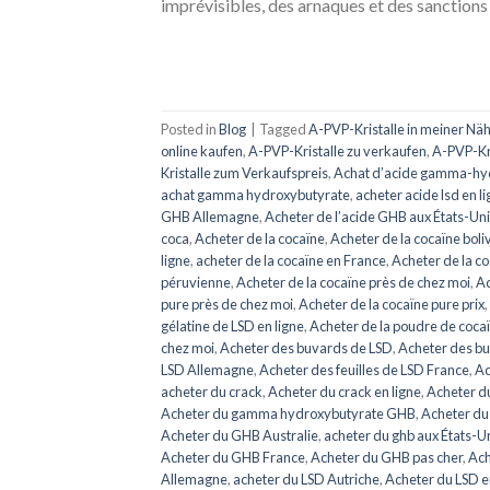
imprévisibles, des arnaques et des sanctions 
Posted in
Blog
|
Tagged
A-PVP-Kristalle in meiner Nä
online kaufen
,
A-PVP-Kristalle zu verkaufen
,
A-PVP-Kr
Kristalle zum Verkaufspreis
,
Achat d’acide gamma-hy
achat gamma hydroxybutyrate
,
acheter acide lsd en l
GHB Allemagne
,
Acheter de l’acide GHB aux États-Un
coca
,
Acheter de la cocaïne
,
Acheter de la cocaïne boli
ligne
,
acheter de la cocaïne en France
,
Acheter de la co
péruvienne
,
Acheter de la cocaïne près de chez moi
,
Ac
pure près de chez moi
,
Acheter de la cocaïne pure prix
,
gélatine de LSD en ligne
,
Acheter de la poudre de coca
chez moi
,
Acheter des buvards de LSD
,
Acheter des bu
LSD Allemagne
,
Acheter des feuilles de LSD France
,
Ac
acheter du crack
,
Acheter du crack en ligne
,
Acheter d
Acheter du gamma hydroxybutyrate GHB
,
Acheter d
Acheter du GHB Australie
,
acheter du ghb aux États-U
Acheter du GHB France
,
Acheter du GHB pas cher
,
Ach
Allemagne
,
acheter du LSD Autriche
,
Acheter du LSD e