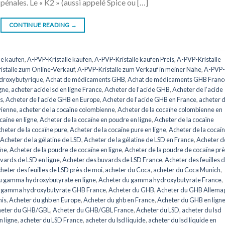
pénales. Le « K2 » (aussi appelé Spice ou […]
CONTINUE READING
→
he kaufen
,
A-PVP-Kristalle kaufen
,
A-PVP-Kristalle kaufen Preis
,
A-PVP-Kristalle
istalle zum Online-Verkauf
,
A-PVP-Kristalle zum Verkauf in meiner Nähe
,
A-PVP-
droxybutyrique
,
Achat de médicaments GHB
,
Achat de médicaments GHB Franc
igne
,
acheter acide lsd en ligne France
,
Acheter de l’acide GHB
,
Acheter de l’acide
is
,
Acheter de l’acide GHB en Europe
,
Acheter de l’acide GHB en France
,
acheter d
vienne
,
acheter de la cocaïne colombienne
,
Acheter de la cocaïne colombienne en
caïne en ligne
,
Acheter de la cocaïne en poudre en ligne
,
Acheter de la cocaïne
heter de la cocaïne pure
,
Acheter de la cocaïne pure en ligne
,
Acheter de la cocaï
Acheter de la gélatine de LSD
,
Acheter de la gélatine de LSD en France
,
Acheter de
ïne
,
Acheter de la poudre de cocaïne en ligne
,
Acheter de la poudre de cocaïne pr
vards de LSD en ligne
,
Acheter des buvards de LSD France
,
Acheter des feuilles 
heter des feuilles de LSD près de moi
,
acheter du Coca
,
acheter du Coca Munich
,
u gamma hydroxybutyrate en ligne
,
Acheter du gamma hydroxybutyrate France
,
u gamma hydroxybutyrate GHB France
,
Acheter du GHB
,
Acheter du GHB Allema
nis
,
Acheter du ghb en Europe
,
Acheter du ghb en France
,
Acheter du GHB en lign
eter du GHB/GBL
,
Acheter du GHB/GBL France
,
Acheter du LSD
,
acheter du lsd
n ligne
,
acheter du LSD France
,
acheter du lsd liquide
,
acheter du lsd liquide en