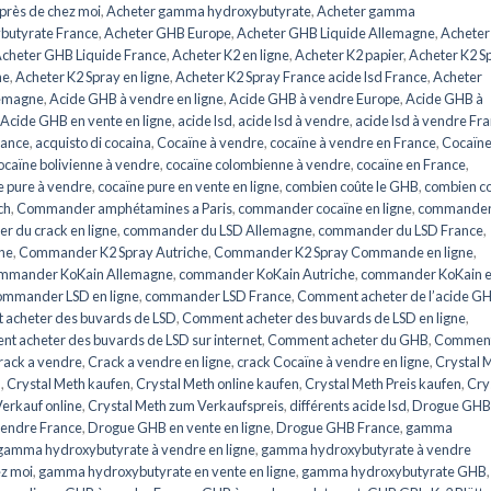
près de chez moi
,
Acheter gamma hydroxybutyrate
,
Acheter gamma
butyrate France
,
Acheter GHB Europe
,
Acheter GHB Liquide Allemagne
,
Acheter
cheter GHB Liquide France
,
Acheter K2 en ligne
,
Acheter K2 papier
,
Acheter K2 S
he
,
Acheter K2 Spray en ligne
,
Acheter K2 Spray France acide lsd France
,
Acheter
lemagne
,
Acide GHB à vendre en ligne
,
Acide GHB à vendre Europe
,
Acide GHB à
Acide GHB en vente en ligne
,
acide lsd
,
acide lsd à vendre
,
acide lsd à vendre Fr
rance
,
acquisto di cocaina
,
Cocaïne à vendre
,
cocaïne à vendre en France
,
Cocaïne
caïne bolivienne à vendre
,
cocaïne colombienne à vendre
,
cocaïne en France
,
e pure à vendre
,
cocaïne pure en vente en ligne
,
combien coûte le GHB
,
combien c
ch
,
Commander amphétamines a Paris
,
commander cocaïne en ligne
,
commander
 du crack en ligne
,
commander du LSD Allemagne
,
commander du LSD France
,
ne
,
Commander K2 Spray Autriche
,
Commander K2 Spray Commande en ligne
,
mmander KoKain Allemagne
,
commander KoKain Autriche
,
commander KoKain 
mmander LSD en ligne
,
commander LSD France
,
Comment acheter de l’acide G
acheter des buvards de LSD
,
Comment acheter des buvards de LSD en ligne
,
t acheter des buvards de LSD sur internet
,
Comment acheter du GHB
,
Commen
rack a vendre
,
Crack a vendre en ligne
,
crack Cocaïne à vendre en ligne
,
Crystal 
n
,
Crystal Meth kaufen
,
Crystal Meth online kaufen
,
Crystal Meth Preis kaufen
,
Cry
erkauf online
,
Crystal Meth zum Verkaufspreis
,
différents acide lsd
,
Drogue GHB
endre France
,
Drogue GHB en vente en ligne
,
Drogue GHB France
,
gamma
gamma hydroxybutyrate à vendre en ligne
,
gamma hydroxybutyrate à vendre
z moi
,
gamma hydroxybutyrate en vente en ligne
,
gamma hydroxybutyrate GHB
,