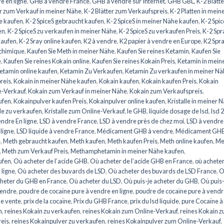
e en ligne
,
GHB à vendre France
,
GHB à vendre sur Internet
,
GHB GBL
,
K-2 Blätte
er zum Verkauf in meiner Nähe
,
K-2 Blätter zum Verkaufspreis
,
K-2 Platten in mein
ne kaufen
,
K-2 SpiceS gebraucht kaufen
,
K-2 SpiceS in meiner Nähe kaufen
,
K-2 Spic
en
,
K-2 SpiceS zu verkaufen in meiner Nähe
,
K-2 SpiceS zu verkaufen Preis
,
K-2 Spr
kaufen
,
K-2 Sray online kaufen
,
K2 à vendre
,
K2 papier à vendre en Europe
,
K2 Spra
 chimique
,
Kaufen Sie Meth in meiner Nähe
,
Kaufen Sie reines Ketamin
,
Kaufen Sie
e
,
Kaufen Sie reines Kokain online
,
Kaufen Sie reines Kokain Preis
,
Ketamin in mein
etamin online kaufen
,
Ketamin Zu Verkaufen
,
Ketamin Zu verkaufen in meiner Nä
reis
,
Kokain in meiner Nähe kaufen
,
Kokain kaufen
,
Kokain kaufen Preis
,
Kokain
e-Verkauf
,
Kokain zum Verkauf in meiner Nähe
,
Kokain zum Verkaufspreis
,
ufen
,
Kokainpulver kaufen Preis
,
Kokainpulver online kaufen
,
Kristalle in meiner 
lle zu verkaufen
,
Kristalle zum Online-Verkauf
,
le GHB
,
liquide dosage de lsd
,
lsd 
endre En ligne
,
LSD à vendre France
,
LSD à vendre près de chez moi
,
LSD à vendre
 ligne
,
LSD liquide à vendre France
,
Médicament GHB à vendre
,
Médicament GHB
e
,
Meth gebraucht kaufen
,
Meth kaufen
,
Meth kaufen Preis
,
Meth online kaufen
,
Me
,
Meth zum Verkauf Preis
,
Methamphetamin in meiner Nähe kaufen
,
ufen
,
Où acheter de l’acide GHB
,
Où acheter de l’acide GHB en France
,
où achete
 ligne
,
Où acheter des buvards de LSD
,
Où acheter des buvards de LSD France
,
O
heter du GHB en France
,
Où acheter du LSD
,
Où puis-je acheter du GHB
,
Où puis-
vendre
,
poudre de cocaïne pure à vendre en ligne
,
poudre de cocaïne pure à vend
de vente
,
prix de la cocaïne
,
Prix du GHB France
,
prix du lsd liquide
,
pure Cocaïne à
n
,
reines Kokain zu verkaufen
,
reines Kokain zum Online-Verkauf
,
reines Kokain 
reis
,
reines Kokainpulver zu verkaufen
,
reines Kokainpulver zum Online-Verkauf
,