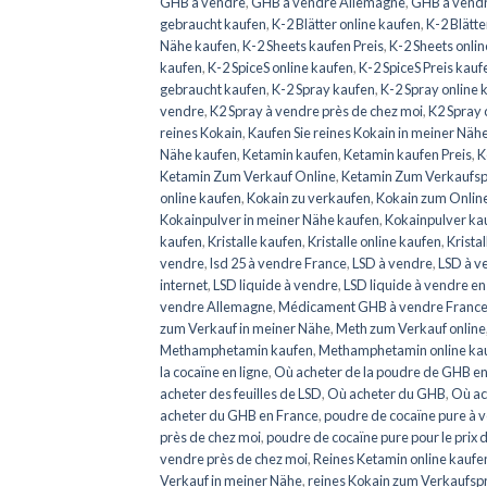
GHB à vendre
,
GHB à vendre Allemagne
,
GHB à vendr
gebraucht kaufen
,
K-2 Blätter online kaufen
,
K-2 Blätt
Nähe kaufen
,
K-2 Sheets kaufen Preis
,
K-2 Sheets onli
kaufen
,
K-2 SpiceS online kaufen
,
K-2 SpiceS Preis kauf
gebraucht kaufen
,
K-2 Spray kaufen
,
K-2 Spray online 
vendre
,
K2 Spray à vendre près de chez moi
,
K2 Spray
reines Kokain
,
Kaufen Sie reines Kokain in meiner Näh
Nähe kaufen
,
Ketamin kaufen
,
Ketamin kaufen Preis
,
K
Ketamin Zum Verkauf Online
,
Ketamin Zum Verkaufsp
online kaufen
,
Kokain zu verkaufen
,
Kokain zum Onlin
Kokainpulver in meiner Nähe kaufen
,
Kokainpulver ka
kaufen
,
Kristalle kaufen
,
Kristalle online kaufen
,
Krista
vendre
,
lsd 25 à vendre France
,
LSD à vendre
,
LSD à v
internet
,
LSD liquide à vendre
,
LSD liquide à vendre en
vendre Allemagne
,
Médicament GHB à vendre Franc
zum Verkauf in meiner Nähe
,
Meth zum Verkauf online
Methamphetamin kaufen
,
Methamphetamin online ka
la cocaïne en ligne
,
Où acheter de la poudre de GHB en
acheter des feuilles de LSD
,
Où acheter du GHB
,
Où ac
acheter du GHB en France
,
poudre de cocaïne pure à 
près de chez moi
,
poudre de cocaïne pure pour le prix 
vendre près de chez moi
,
Reines Ketamin online kaufe
Verkauf in meiner Nähe
,
reines Kokain zum Verkaufsp