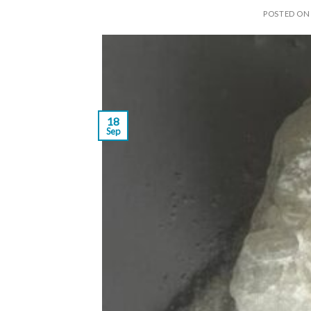
POSTED O
18
Sep