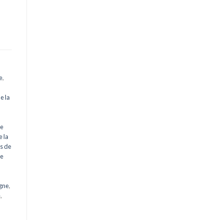
e
,
e la
ne
 la
ès de
de
gne
,
e
,