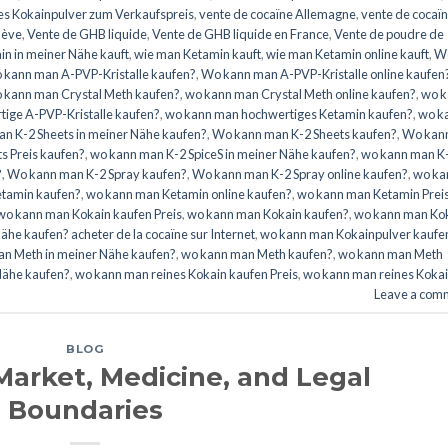
es Kokainpulver zum Verkaufspreis
,
vente de cocaïne Allemagne
,
vente de cocaï
nève
,
Vente de GHB liquide
,
Vente de GHB liquide en France
,
Vente de poudre de
n in meiner Nähe kauft
,
wie man Ketamin kauft
,
wie man Ketamin online kauft
,
W
 kann man A-PVP-Kristalle kaufen?
,
Wo kann man A-PVP-Kristalle online kaufen
 kann man Crystal Meth kaufen?
,
wo kann man Crystal Meth online kaufen?
,
wo k
ige A-PVP-Kristalle kaufen?
,
wo kann man hochwertiges Ketamin kaufen?
,
wo k
n K-2 Sheets in meiner Nähe kaufen?
,
Wo kann man K-2 Sheets kaufen?
,
Wo kan
s Preis kaufen?
,
wo kann man K-2 SpiceS in meiner Nähe kaufen?
,
wo kann man K
?
,
Wo kann man K-2 Spray kaufen?
,
Wo kann man K-2 Spray online kaufen?
,
wo ka
tamin kaufen?
,
wo kann man Ketamin online kaufen?
,
wo kann man Ketamin Prei
wo kann man Kokain kaufen Preis
,
wo kann man Kokain kaufen?
,
wo kann man Ko
he kaufen? acheter de la cocaïne sur Internet
,
wo kann man Kokainpulver kaufe
n Meth in meiner Nähe kaufen?
,
wo kann man Meth kaufen?
,
wo kann man Meth
Nähe kaufen?
,
wo kann man reines Kokain kaufen Preis
,
wo kann man reines Koka
Leave a com
BLOG
Market, Medicine, and Legal
Boundaries