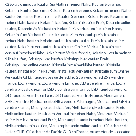
K2 Spray chimique
,
Kaufen Sie Meth in meiner Nähe
,
Kaufen Sie reines
Ketamin
,
Kaufen Sie reines Kokain
,
Kaufen Sie reines Kokain in meiner Nähe
,
Kaufen Sie reines Kokain online
,
Kaufen Sie reines Kokain Preis
,
Ketamin in
meiner Nähe kaufen
,
Ketamin kaufen
,
Ketamin kaufen Preis
,
Ketamin online
kaufen
,
Ketamin Zu Verkaufen
,
Ketamin Zu verkaufen in meiner Nähe
,
Ketamin Zum Verkauf Online
,
Ketamin Zum Verkaufspreis
,
Kokain in
meiner Nähe kaufen
,
Kokain kaufen
,
Kokain kaufen Preis
,
Kokain online
kaufen
,
Kokain zu verkaufen
,
Kokain zum Online-Verkauf
,
Kokain zum
Verkauf in meiner Nähe
,
Kokain zum Verkaufspreis
,
Kokainpulver in meiner
Nähe kaufen
,
Kokainpulver kaufen
,
Kokainpulver kaufen Preis
,
Kokainpulver online kaufen
,
Kristalle in meiner Nähe kaufen
,
Kristalle
kaufen
,
Kristalle online kaufen
,
Kristalle zu verkaufen
,
Kristalle zum Online-
Verkauf
,
le GHB
,
liquide dosage de lsd
,
lsd 25 à vendre
,
lsd 25 à vendre
France
,
LSD à vendre
,
LSD à vendre En ligne
,
LSD à vendre France
,
LSD à
vendre près de chez moi
,
LSD à vendre sur internet
,
LSD liquide à vendre
,
LSD liquide à vendre en ligne
,
LSD liquide à vendre France
,
Médicament
GHB à vendre
,
Médicament GHB à vendre Allemagne
,
Médicament GHB à
vendre France
,
Meth gebraucht kaufen
,
Meth kaufen
,
Meth kaufen Preis
,
Meth online kaufen
,
Meth zum Verkauf in meiner Nähe
,
Meth zum Verkauf
online
,
Meth zum Verkauf Preis
,
Methamphetamin in meiner Nähe kaufen
,
Methamphetamin kaufen
,
Methamphetamin online kaufen
,
Où acheter de
l’acide GHB
,
Où acheter de l’acide GHB en France
,
où acheter de la cocaïne