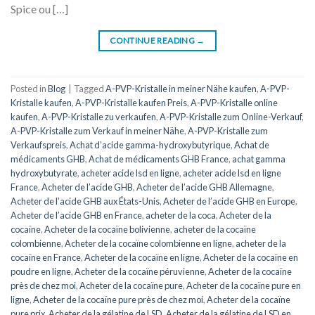
Spice ou […]
CONTINUE READING
→
Posted in
Blog
|
Tagged
A-PVP-Kristalle in meiner Nähe kaufen
,
A-PVP-
Kristalle kaufen
,
A-PVP-Kristalle kaufen Preis
,
A-PVP-Kristalle online
kaufen
,
A-PVP-Kristalle zu verkaufen
,
A-PVP-Kristalle zum Online-Verkauf
,
A-PVP-Kristalle zum Verkauf in meiner Nähe
,
A-PVP-Kristalle zum
Verkaufspreis
,
Achat d’acide gamma-hydroxybutyrique
,
Achat de
médicaments GHB
,
Achat de médicaments GHB France
,
achat gamma
hydroxybutyrate
,
acheter acide lsd en ligne
,
acheter acide lsd en ligne
France
,
Acheter de l’acide GHB
,
Acheter de l’acide GHB Allemagne
,
Acheter de l’acide GHB aux États-Unis
,
Acheter de l’acide GHB en Europe
,
Acheter de l’acide GHB en France
,
acheter de la coca
,
Acheter de la
cocaïne
,
Acheter de la cocaïne bolivienne
,
acheter de la cocaïne
colombienne
,
Acheter de la cocaïne colombienne en ligne
,
acheter de la
cocaïne en France
,
Acheter de la cocaïne en ligne
,
Acheter de la cocaïne en
poudre en ligne
,
Acheter de la cocaïne péruvienne
,
Acheter de la cocaïne
près de chez moi
,
Acheter de la cocaïne pure
,
Acheter de la cocaïne pure en
ligne
,
Acheter de la cocaïne pure près de chez moi
,
Acheter de la cocaïne
pure prix
,
Acheter de la gélatine de LSD
,
Acheter de la gélatine de LSD en