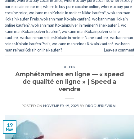
online
,
where to buy cocaine price
,
where to buy pure cocaine
,
where to buy
pure cocaine near me
,
where to buy pure cocaine online
,
where to buy pure
cocaine price
,
wo kann man Kokain in meiner Nähe kaufen?
,
wo kann man
Kokain kaufen Preis
,
wo kann man Kokain kaufen?
,
wo kann man Kokain
online kaufen?
,
wo kann man Kokainpulver in meiner Nähe kaufen?
,
wo
kann man Kokainpulver kaufen?
,
wo kann man Kokainpulver online
kaufen?
,
wo kann man reines Kokain in meiner Nähe kaufen?
,
wo kann man
reines Kokain kaufen Preis
,
wo kann man reines Kokain kaufen?
,
wo kann
man reines Kokain online kaufen?
Leave a comment
BLOG
Amphétamines en ligne — « speed
de qualité en ligne » | Speed a
vendre
POSTED ON
NOVEMBER 19, 2025
BY
DROGUERIEVIRAL
19
Nov