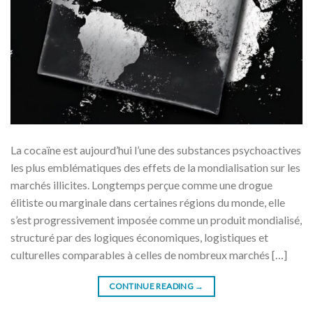
La cocaïne est aujourd’hui l’une des substances psychoactives
les plus emblématiques des effets de la mondialisation sur les
marchés illicites. Longtemps perçue comme une drogue
élitiste ou marginale dans certaines régions du monde, elle
s’est progressivement imposée comme un produit mondialisé,
structuré par des logiques économiques, logistiques et
culturelles comparables à celles de nombreux marchés […]
CONTINUE READING
→