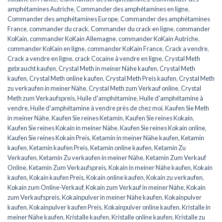
amphétamines Autriche
,
Commander des amphétamines en ligne
,
Commander des amphétamines Europe
,
Commander des amphétamines
France
,
commander du crack
,
Commander du crack en ligne
,
commander
KoKain
,
commander KoKain Allemagne
,
commander KoKain Autriche
,
commander KoKain en ligne
,
commander KoKain France
,
Crack a vendre
,
Crack a vendre en ligne
,
crack Cocaïne à vendre en ligne
,
Crystal Meth
gebraucht kaufen
,
Crystal Meth in meiner Nähe kaufen
,
Crystal Meth
kaufen
,
Crystal Meth online kaufen
,
Crystal Meth Preis kaufen
,
Crystal Meth
zu verkaufen in meiner Nähe
,
Crystal Meth zum Verkauf online
,
Crystal
Meth zum Verkaufspreis
,
Huile d'amphétamine
,
Huile d'amphétamine à
vendre
,
Huile d'amphétamine à vendre près de chez moi
,
Kaufen Sie Meth
in meiner Nähe
,
Kaufen Sie reines Ketamin
,
Kaufen Sie reines Kokain
,
Kaufen Sie reines Kokain in meiner Nähe
,
Kaufen Sie reines Kokain online
,
Kaufen Sie reines Kokain Preis
,
Ketamin in meiner Nähe kaufen
,
Ketamin
kaufen
,
Ketamin kaufen Preis
,
Ketamin online kaufen
,
Ketamin Zu
Verkaufen
,
Ketamin Zu verkaufen in meiner Nähe
,
Ketamin Zum Verkauf
Online
,
Ketamin Zum Verkaufspreis
,
Kokain in meiner Nähe kaufen
,
Kokain
kaufen
,
Kokain kaufen Preis
,
Kokain online kaufen
,
Kokain zu verkaufen
,
Kokain zum Online-Verkauf
,
Kokain zum Verkauf in meiner Nähe
,
Kokain
zum Verkaufspreis
,
Kokainpulver in meiner Nähe kaufen
,
Kokainpulver
kaufen
,
Kokainpulver kaufen Preis
,
Kokainpulver online kaufen
,
Kristalle in
meiner Nähe kaufen
,
Kristalle kaufen
,
Kristalle online kaufen
,
Kristalle zu