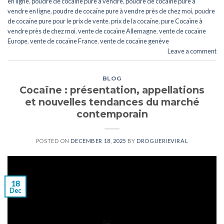
en ligne
,
poudre de cocaïne pure à vendre
,
poudre de cocaïne pure à
vendre en ligne
,
poudre de cocaïne pure à vendre près de chez moi
,
poudre
de cocaïne pure pour le prix de vente
,
prix de la cocaïne
,
pure Cocaïne à
vendre près de chez moi
,
vente de cocaïne Allemagne
,
vente de cocaïne
Europe
,
vente de cocaïne France
,
vente de cocaïne genève
Leave a comment
BLOG
Cocaïne : présentation, appellations
et nouvelles tendances du marché
contemporain
POSTED ON
DECEMBER 18, 2025
BY
DROGUERIEVIRAL
18
Dec