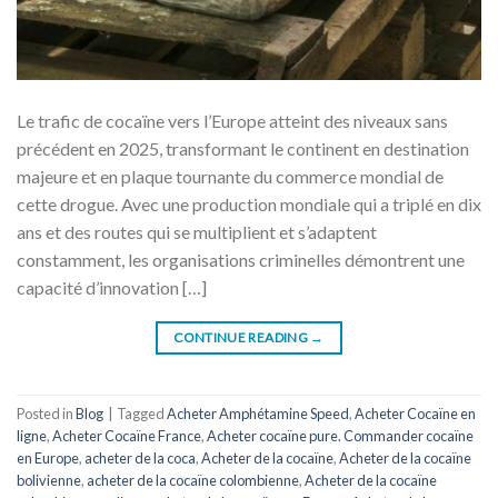
Le trafic de cocaïne vers l’Europe atteint des niveaux sans
précédent en 2025, transformant le continent en destination
majeure et en plaque tournante du commerce mondial de
cette drogue. Avec une production mondiale qui a triplé en dix
ans et des routes qui se multiplient et s’adaptent
constamment, les organisations criminelles démontrent une
capacité d’innovation […]
CONTINUE READING
→
Posted in
Blog
|
Tagged
Acheter Amphétamine Speed
,
Acheter Cocaïne en
ligne
,
Acheter Cocaïne France
,
Acheter cocaïne pure. Commander cocaïne
en Europe
,
acheter de la coca
,
Acheter de la cocaïne
,
Acheter de la cocaïne
bolivienne
,
acheter de la cocaïne colombienne
,
Acheter de la cocaïne