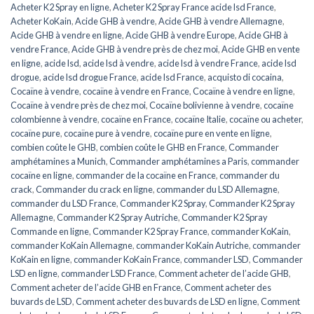
Acheter K2 Spray en ligne
,
Acheter K2 Spray France acide lsd France
,
Acheter KoKain
,
Acide GHB à vendre
,
Acide GHB à vendre Allemagne
,
Acide GHB à vendre en ligne
,
Acide GHB à vendre Europe
,
Acide GHB à
vendre France
,
Acide GHB à vendre près de chez moi
,
Acide GHB en vente
en ligne
,
acide lsd
,
acide lsd à vendre
,
acide lsd à vendre France
,
acide lsd
drogue
,
acide lsd drogue France
,
acide lsd France
,
acquisto di cocaina
,
Cocaïne à vendre
,
cocaïne à vendre en France
,
Cocaïne à vendre en ligne
,
Cocaïne à vendre près de chez moi
,
Cocaïne bolivienne à vendre
,
cocaïne
colombienne à vendre
,
cocaïne en France
,
cocaïne Italie
,
cocaïne ou acheter
,
cocaïne pure
,
cocaïne pure à vendre
,
cocaïne pure en vente en ligne
,
combien coûte le GHB
,
combien coûte le GHB en France
,
Commander
amphétamines a Munich
,
Commander amphétamines a Paris
,
commander
cocaïne en ligne
,
commander de la cocaïne en France
,
commander du
crack
,
Commander du crack en ligne
,
commander du LSD Allemagne
,
commander du LSD France
,
Commander K2 Spray
,
Commander K2 Spray
Allemagne
,
Commander K2 Spray Autriche
,
Commander K2 Spray
Commande en ligne
,
Commander K2 Spray France
,
commander KoKain
,
commander KoKain Allemagne
,
commander KoKain Autriche
,
commander
KoKain en ligne
,
commander KoKain France
,
commander LSD
,
Commander
LSD en ligne
,
commander LSD France
,
Comment acheter de l’acide GHB
,
Comment acheter de l’acide GHB en France
,
Comment acheter des
buvards de LSD
,
Comment acheter des buvards de LSD en ligne
,
Comment