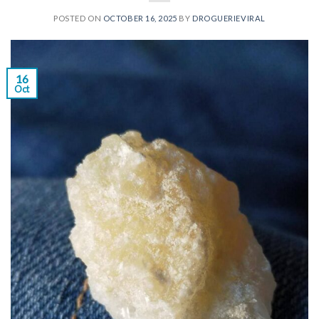
POSTED ON
OCTOBER 16, 2025
BY
DROGUERIEVIRAL
16
Oct