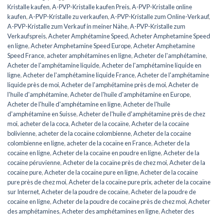
Kristalle kaufen
,
A-PVP-Kristalle kaufen Preis
,
A-PVP-Kristalle online
kaufen
,
A-PVP-Kristalle zu verkaufen
,
A-PVP-Kristalle zum Online-Verkauf
,
A-PVP-Kristalle zum Verkauf in meiner Nähe
,
A-PVP-Kristalle zum
Verkaufspreis
,
Acheter Amphétamine Speed
,
Acheter Amphetamine Speed
​​​​en ligne
,
Acheter Amphetamine Speed ​​​​Europe
,
Acheter Amphetamine
Speed ​​​​France
,
acheter amphétamines en ligne
,
Acheter de l'amphétamine
,
Acheter de l'amphétamine liquide
,
Acheter de l'amphétamine liquide en
ligne
,
Acheter de l'amphétamine liquide France
,
Acheter de l'amphétamine
liquide près de moi
,
Acheter de l'amphétamine près de moi
,
Acheter de
l'huile d'amphétamine
,
Acheter de l'huile d'amphétamine en Europe
,
Acheter de l'huile d'amphétamine en ligne
,
Acheter de l'huile
d'amphétamine en Suisse
,
Acheter de l'huile d'amphétamine près de chez
moi
,
acheter de la coca
,
Acheter de la cocaïne
,
Acheter de la cocaïne
bolivienne
,
acheter de la cocaïne colombienne
,
Acheter de la cocaïne
colombienne en ligne
,
acheter de la cocaïne en France
,
Acheter de la
cocaïne en ligne
,
Acheter de la cocaïne en poudre en ligne
,
Acheter de la
cocaïne péruvienne
,
Acheter de la cocaïne près de chez moi
,
Acheter de la
cocaïne pure
,
Acheter de la cocaïne pure en ligne
,
Acheter de la cocaïne
pure près de chez moi
,
Acheter de la cocaïne pure prix
,
acheter de la cocaïne
sur Internet
,
Acheter de la poudre de cocaïne
,
Acheter de la poudre de
cocaïne en ligne
,
Acheter de la poudre de cocaïne près de chez moi
,
Acheter
des amphétamines
,
Acheter des amphétamines en ligne
,
Acheter des