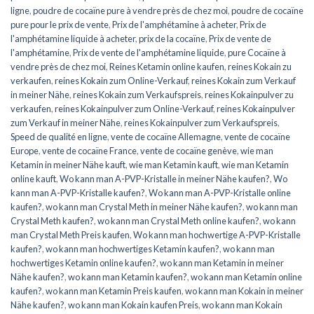
ligne
,
poudre de cocaïne pure à vendre près de chez moi
,
poudre de cocaïne
pure pour le prix de vente
,
Prix de l'amphétamine à acheter
,
Prix de
l'amphétamine liquide à acheter
,
prix de la cocaïne
,
Prix de vente de
l'amphétamine
,
Prix de vente de l'amphétamine liquide
,
pure Cocaïne à
vendre près de chez moi
,
Reines Ketamin online kaufen
,
reines Kokain zu
verkaufen
,
reines Kokain zum Online-Verkauf
,
reines Kokain zum Verkauf
in meiner Nähe
,
reines Kokain zum Verkaufspreis
,
reines Kokainpulver zu
verkaufen
,
reines Kokainpulver zum Online-Verkauf
,
reines Kokainpulver
zum Verkauf in meiner Nähe
,
reines Kokainpulver zum Verkaufspreis
,
Speed de qualité en ligne
,
vente de cocaïne Allemagne
,
vente de cocaïne
Europe
,
vente de cocaïne France
,
vente de cocaïne genève
,
wie man
Ketamin in meiner Nähe kauft
,
wie man Ketamin kauft
,
wie man Ketamin
online kauft
,
Wo kann man A-PVP-Kristalle in meiner Nähe kaufen?
,
Wo
kann man A-PVP-Kristalle kaufen?
,
Wo kann man A-PVP-Kristalle online
kaufen?
,
wo kann man Crystal Meth in meiner Nähe kaufen?
,
wo kann man
Crystal Meth kaufen?
,
wo kann man Crystal Meth online kaufen?
,
wo kann
man Crystal Meth Preis kaufen
,
Wo kann man hochwertige A-PVP-Kristalle
kaufen?
,
wo kann man hochwertiges Ketamin kaufen?
,
wo kann man
hochwertiges Ketamin online kaufen?
,
wo kann man Ketamin in meiner
Nähe kaufen?
,
wo kann man Ketamin kaufen?
,
wo kann man Ketamin online
kaufen?
,
wo kann man Ketamin Preis kaufen
,
wo kann man Kokain in meiner
Nähe kaufen?
,
wo kann man Kokain kaufen Preis
,
wo kann man Kokain