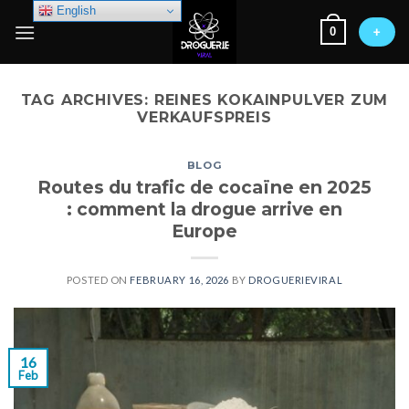
Skip
English
0
to
+
content
TAG ARCHIVES:
REINES KOKAINPULVER ZUM
VERKAUFSPREIS
BLOG
Routes du trafic de cocaïne en 2025
: comment la drogue arrive en
Europe
POSTED ON
FEBRUARY 16, 2026
BY
DROGUERIEVIRAL
16
Feb