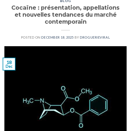
BLOG
Cocaïne : présentation, appellations
et nouvelles tendances du marché
contemporain
POSTED ON
DECEMBER 18, 2025
BY
DROGUERIEVIRAL
18
Dec