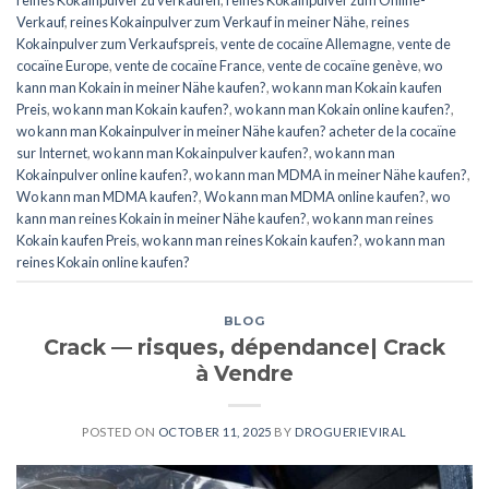
Verkauf
,
reines Kokainpulver zum Verkauf in meiner Nähe
,
reines
Kokainpulver zum Verkaufspreis
,
vente de cocaïne Allemagne
,
vente de
cocaïne Europe
,
vente de cocaïne France
,
vente de cocaïne genève
,
wo
kann man Kokain in meiner Nähe kaufen?
,
wo kann man Kokain kaufen
Preis
,
wo kann man Kokain kaufen?
,
wo kann man Kokain online kaufen?
,
wo kann man Kokainpulver in meiner Nähe kaufen? acheter de la cocaïne
sur Internet
,
wo kann man Kokainpulver kaufen?
,
wo kann man
Kokainpulver online kaufen?
,
wo kann man MDMA in meiner Nähe kaufen?
,
Wo kann man MDMA kaufen?
,
Wo kann man MDMA online kaufen?
,
wo
kann man reines Kokain in meiner Nähe kaufen?
,
wo kann man reines
Kokain kaufen Preis
,
wo kann man reines Kokain kaufen?
,
wo kann man
reines Kokain online kaufen?
BLOG
Crack — risques, dépendance| Crack
à Vendre
POSTED ON
OCTOBER 11, 2025
BY
DROGUERIEVIRAL