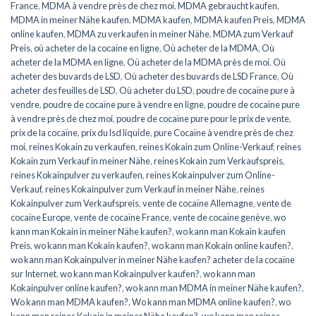
France
,
MDMA à vendre près de chez moi
,
MDMA gebraucht kaufen
,
MDMA in meiner Nähe kaufen
,
MDMA kaufen
,
MDMA kaufen Preis
,
MDMA
online kaufen
,
MDMA zu verkaufen in meiner Nähe
,
MDMA zum Verkauf
Preis
,
où acheter de la cocaïne en ligne
,
Où acheter de la MDMA
,
Où
acheter de la MDMA en ligne
,
Où acheter de la MDMA près de moi
,
Où
acheter des buvards de LSD
,
Où acheter des buvards de LSD France
,
Où
acheter des feuilles de LSD
,
Où acheter du LSD
,
poudre de cocaïne pure à
vendre
,
poudre de cocaïne pure à vendre en ligne
,
poudre de cocaïne pure
à vendre près de chez moi
,
poudre de cocaïne pure pour le prix de vente
,
prix de la cocaïne
,
prix du lsd liquide
,
pure Cocaïne à vendre près de chez
moi
,
reines Kokain zu verkaufen
,
reines Kokain zum Online-Verkauf
,
reines
Kokain zum Verkauf in meiner Nähe
,
reines Kokain zum Verkaufspreis
,
reines Kokainpulver zu verkaufen
,
reines Kokainpulver zum Online-
Verkauf
,
reines Kokainpulver zum Verkauf in meiner Nähe
,
reines
Kokainpulver zum Verkaufspreis
,
vente de cocaïne Allemagne
,
vente de
cocaïne Europe
,
vente de cocaïne France
,
vente de cocaïne genève
,
wo
kann man Kokain in meiner Nähe kaufen?
,
wo kann man Kokain kaufen
Preis
,
wo kann man Kokain kaufen?
,
wo kann man Kokain online kaufen?
,
wo kann man Kokainpulver in meiner Nähe kaufen? acheter de la cocaïne
sur Internet
,
wo kann man Kokainpulver kaufen?
,
wo kann man
Kokainpulver online kaufen?
,
wo kann man MDMA in meiner Nähe kaufen?
,
Wo kann man MDMA kaufen?
,
Wo kann man MDMA online kaufen?
,
wo