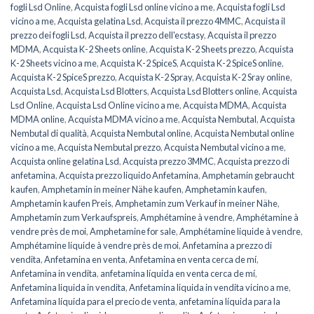
fogli Lsd Online
,
Acquista fogli Lsd online vicino a me
,
Acquista fogli Lsd
vicino a me
,
Acquista gelatina Lsd
,
Acquista il prezzo 4MMC
,
Acquista il
prezzo dei fogli Lsd
,
Acquista il prezzo dell'ecstasy
,
Acquista il prezzo
MDMA
,
Acquista K-2 Sheets online
,
Acquista K-2 Sheets prezzo
,
Acquista
K-2 Sheets vicino a me
,
Acquista K-2 SpiceS
,
Acquista K-2 SpiceS online
,
Acquista K-2 SpiceS prezzo
,
Acquista K-2 Spray
,
Acquista K-2 Sray online
,
Acquista Lsd
,
Acquista Lsd Blotters
,
Acquista Lsd Blotters online
,
Acquista
Lsd Online
,
Acquista Lsd Online vicino a me
,
Acquista MDMA
,
Acquista
MDMA online
,
Acquista MDMA vicino a me
,
Acquista Nembutal
,
Acquista
Nembutal di qualità
,
Acquista Nembutal online
,
Acquista Nembutal online
vicino a me
,
Acquista Nembutal prezzo
,
Acquista Nembutal vicino a me
,
Acquista online gelatina Lsd
,
Acquista prezzo 3MMC
,
Acquista prezzo di
anfetamina
,
Acquista prezzo liquido Anfetamina
,
Amphetamin gebraucht
kaufen
,
Amphetamin in meiner Nähe kaufen
,
Amphetamin kaufen
,
Amphetamin kaufen Preis
,
Amphetamin zum Verkauf in meiner Nähe
,
Amphetamin zum Verkaufspreis
,
Amphétamine à vendre
,
Amphétamine à
vendre près de moi
,
Amphetamine for sale
,
Amphétamine liquide à vendre
,
Amphétamine liquide à vendre près de moi
,
Anfetamina a prezzo di
vendita
,
Anfetamina en venta
,
Anfetamina en venta cerca de mí
,
Anfetamina in vendita
,
anfetamina líquida en venta cerca de mí
,
Anfetamina liquida in vendita
,
Anfetamina liquida in vendita vicino a me
,
Anfetamina líquida para el precio de venta
,
anfetamina líquida para la