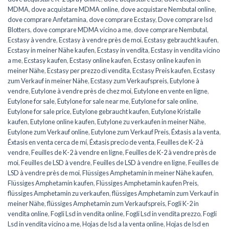
MDMA
,
dove acquistare MDMA online
,
dove acquistare Nembutal online
,
dove comprare Anfetamina
,
dove comprare Ecstasy
,
Dove comprare lsd
Blotters
,
dove comprare MDMA vicino a me
,
dove comprare Nembutal
,
Ecstasy à vendre
,
Ecstasy à vendre près de moi
,
Ecstasy gebraucht kaufen
,
Ecstasy in meiner Nähe kaufen
,
Ecstasy in vendita
,
Ecstasy in vendita vicino
a me
,
Ecstasy kaufen
,
Ecstasy online kaufen
,
Ecstasy online kaufen in
meiner Nähe
,
Ecstasy per prezzo di vendita
,
Ecstasy Preis kaufen
,
Ecstasy
zum Verkauf in meiner Nähe
,
Ecstasy zum Verkaufspreis
,
Eutylone à
vendre
,
Eutylone à vendre près de chez moi
,
Eutylone en vente en ligne
,
Eutylone for sale
,
Eutylone for sale near me
,
Eutylone for sale online
,
Eutylone for sale price
,
Eutylone gebraucht kaufen
,
Eutylone Kristalle
kaufen
,
Eutylone online kaufen
,
Eutylone zu verkaufen in meiner Nähe
,
Eutylone zum Verkauf online
,
Eutylone zum Verkauf Preis
,
Éxtasis a la venta
,
Éxtasis en venta cerca de mí
,
Éxtasis precio de venta
,
Feuilles de K-2 à
vendre
,
Feuilles de K-2 à vendre en ligne
,
Feuilles de K-2 à vendre près de
moi
,
Feuilles de LSD à vendre
,
Feuilles de LSD à vendre en ligne
,
Feuilles de
LSD à vendre près de moi
,
Flüssiges Amphetamin in meiner Nähe kaufen
,
Flüssiges Amphetamin kaufen
,
Flüssiges Amphetamin kaufen Preis
,
flüssiges Amphetamin zu verkaufen
,
flüssiges Amphetamin zum Verkauf in
meiner Nähe
,
flüssiges Amphetamin zum Verkaufspreis
,
Fogli K-2 in
vendita online
,
Fogli Lsd in vendita online
,
Fogli Lsd in vendita prezzo
,
Fogli
Lsd in vendita vicino a me
,
Hojas de lsd a la venta online
,
Hojas de lsd en