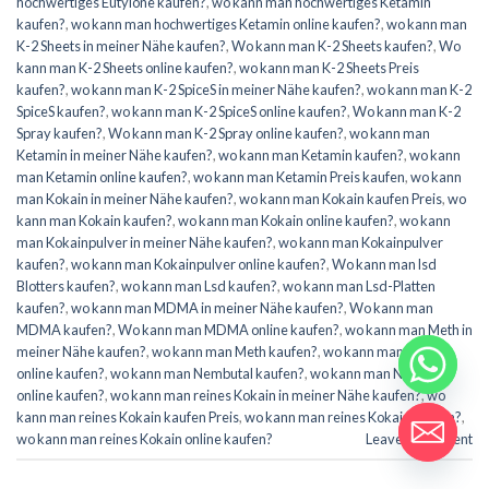
hochwertiges Eutylone kaufen?
,
wo kann man hochwertiges Ketamin
kaufen?
,
wo kann man hochwertiges Ketamin online kaufen?
,
wo kann man
K-2 Sheets in meiner Nähe kaufen?
,
Wo kann man K-2 Sheets kaufen?
,
Wo
kann man K-2 Sheets online kaufen?
,
wo kann man K-2 Sheets Preis
kaufen?
,
wo kann man K-2 SpiceS in meiner Nähe kaufen?
,
wo kann man K-2
SpiceS kaufen?
,
wo kann man K-2 SpiceS online kaufen?
,
Wo kann man K-2
Spray kaufen?
,
Wo kann man K-2 Spray online kaufen?
,
wo kann man
Ketamin in meiner Nähe kaufen?
,
wo kann man Ketamin kaufen?
,
wo kann
man Ketamin online kaufen?
,
wo kann man Ketamin Preis kaufen
,
wo kann
man Kokain in meiner Nähe kaufen?
,
wo kann man Kokain kaufen Preis
,
wo
kann man Kokain kaufen?
,
wo kann man Kokain online kaufen?
,
wo kann
man Kokainpulver in meiner Nähe kaufen?
,
wo kann man Kokainpulver
kaufen?
,
wo kann man Kokainpulver online kaufen?
,
Wo kann man lsd
Blotters kaufen?
,
wo kann man Lsd kaufen?
,
wo kann man Lsd-Platten
kaufen?
,
wo kann man MDMA in meiner Nähe kaufen?
,
Wo kann man
MDMA kaufen?
,
Wo kann man MDMA online kaufen?
,
wo kann man Meth in
meiner Nähe kaufen?
,
wo kann man Meth kaufen?
,
wo kann man Meth
online kaufen?
,
wo kann man Nembutal kaufen?
,
wo kann man Nembutal
online kaufen?
,
wo kann man reines Kokain in meiner Nähe kaufen?
,
wo
kann man reines Kokain kaufen Preis
,
wo kann man reines Kokain kaufen?
,
wo kann man reines Kokain online kaufen?
Leave a comment