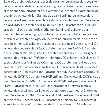
ligne
,
où acheter de la cocaïne près de chez moi
,
où acheter de la cocaïne
pure
,
où acheter de la cocaïne pure en ligne
,
où acheter de la cocaïne pure
près de chez moi
,
où acheter de la kétamine
,
où acheter de la kétamine de
qualité
,
où acheter de la kétamine de qualité en ligne
,
où acheter de la
kétamine en ligne
,
où acheter de la kétamine près de chez moi
,
Où acheter
de la MDMA
,
Où acheter de la MDMA en ligne
,
Où acheter de la MDMA
près de moi
,
où acheter de la méthamphétamine
,
où acheter de la
méthamphétamine en ligne
,
où acheter de la méthamphétamine près de
chez moi
,
où acheter de la poudre de cocaïne
,
où acheter de la poudre de
cocaïne en ligne
,
où acheter de la poudre de cocaïne près de chez moi
,
Où
acheter des buvards de LSD
,
Où acheter des cristaux A-PVP
,
Où acheter
des cristaux A-PVP de qualité
,
Où acheter des cristaux A-PVP en ligne
,
Où
acheter des cristaux A-PVP près de chez moi
,
Où acheter des feuilles de K-
2
,
Où acheter des feuilles de K-2 en ligne
,
Où acheter des feuilles de K-2
près de moi
,
Où acheter des feuilles de LSD
,
Où acheter des K-2 SpiceS
,
Où
acheter des K-2 SpiceS en ligne
,
Où acheter des K-2 SpiceS près de moi
,
Où
acheter du 2-CB
,
Où acheter du 2-CB en ligne
,
Où acheter du 2-CB près de
moi
,
Où acheter du 3MMC
,
Où acheter du 3MMC en ligne
,
Où acheter du
4MMC
,
Où acheter du 4MMC en ligne
,
où acheter du crystal meth
,
où
acheter du crystal meth en ligne
,
où acheter du crystal meth près de chez
moi
,
Où acheter du DMT
,
Où acheter du DMT en ligne
,
Où acheter du DMT
près de moi
,
Où acheter du LSD
,
Où acheter du Nembutal
,
Où acheter du
Nembutal en ligne
,
où acheter du prix de la cocaïne pure
,
Où acheter du