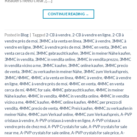
Readers need clear, […]
CONTINUE READING
→
Posted in
Blog
|
Tagged
2-CB à vendre
,
2-CB à vendre en ligne
,
2-CB à
vendre près de moi
,
3MMC a la venta en línea
,
3MMC à vendre
,
3MMC à
vendre en ligne
,
3MMC à vendre près de moi
,
3MMC en venta
,
3MMC en
venta cerca de mí
,
3MMC gebraucht kaufen
,
3MMC in meiner Nähe kaufen
,
3MMC in vendita
,
3MMC in vendita online
,
3MMC in vendita prezzo
,
3MMC
in vendita vicino a me
,
3MMC kaufen
,
3MMC online kaufen
,
3MMC precio
de venta
,
3MMC zu verkaufen in meiner Nähe
,
3MMC zum Verkaufspreis
,
3MMC/4MMC
,
4MMC a la venta en línea
,
4MMC à vendre
,
4MMC à vendre
en ligne
,
4MMC à vendre près de moi
,
4MMC en venta
,
4MMC en venta
cerca de mí
,
4MMC for sale
,
4MMC gebraucht kaufen
,
4MMC in meiner
Nähe kaufen
,
4MMC in vendita
,
4MMC in vendita online
,
4MMC in vendita
vicino a me
,
4MMC kaufen
,
4MMC online kaufen
,
4MMC per prezzo di
vendita
,
4MMC precio de venta
,
4MMC Preis kaufen
,
4MMC zu verkaufen in
meiner Nähe
,
4MMC zum Verkauf online
,
4MMC zum Verkaufspreis
,
A-PVP
cristaux à vendre
,
A-PVP cristaux à vendre en ligne
,
A-PVP cristaux à
vendre près de chez moi
,
A-PVP Crystals for sale
,
A-PVP crystals for sale
near me
,
A-PVP crystals for sale online
,
A-PVP crystals for sale price
,
A-