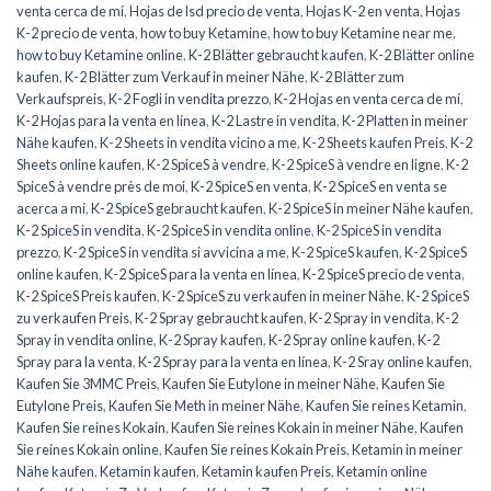
venta cerca de mí
,
Hojas de lsd precio de venta
,
Hojas K-2 en venta
,
Hojas
K-2 precio de venta
,
how to buy Ketamine
,
how to buy Ketamine near me
,
how to buy Ketamine online
,
K-2 Blätter gebraucht kaufen
,
K-2 Blätter online
kaufen
,
K-2 Blätter zum Verkauf in meiner Nähe
,
K-2 Blätter zum
Verkaufspreis
,
K-2 Fogli in vendita prezzo
,
K-2 Hojas en venta cerca de mí
,
K-2 Hojas para la venta en línea
,
K-2 Lastre in vendita
,
K-2 Platten in meiner
Nähe kaufen
,
K-2 Sheets in vendita vicino a me
,
K-2 Sheets kaufen Preis
,
K-2
Sheets online kaufen
,
K-2 SpiceS à vendre
,
K-2 SpiceS à vendre en ligne
,
K-2
SpiceS à vendre près de moi
,
K-2 SpiceS en venta
,
K-2 SpiceS en venta se
acerca a mí
,
K-2 SpiceS gebraucht kaufen
,
K-2 SpiceS in meiner Nähe kaufen
,
K-2 SpiceS in vendita
,
K-2 SpiceS in vendita online
,
K-2 SpiceS in vendita
prezzo
,
K-2 SpiceS in vendita si avvicina a me
,
K-2 SpiceS kaufen
,
K-2 SpiceS
online kaufen
,
K-2 SpiceS para la venta en línea
,
K-2 SpiceS precio de venta
,
K-2 SpiceS Preis kaufen
,
K-2 SpiceS zu verkaufen in meiner Nähe
,
K-2 SpiceS
zu verkaufen Preis
,
K-2 Spray gebraucht kaufen
,
K-2 Spray in vendita
,
K-2
Spray in vendita online
,
K-2 Spray kaufen
,
K-2 Spray online kaufen
,
K-2
Spray para la venta
,
K-2 Spray para la venta en línea
,
K-2 Sray online kaufen
,
Kaufen Sie 3MMC Preis
,
Kaufen Sie Eutylone in meiner Nähe
,
Kaufen Sie
Eutylone Preis
,
Kaufen Sie Meth in meiner Nähe
,
Kaufen Sie reines Ketamin
,
Kaufen Sie reines Kokain
,
Kaufen Sie reines Kokain in meiner Nähe
,
Kaufen
Sie reines Kokain online
,
Kaufen Sie reines Kokain Preis
,
Ketamin in meiner
Nähe kaufen
,
Ketamin kaufen
,
Ketamin kaufen Preis
,
Ketamin online