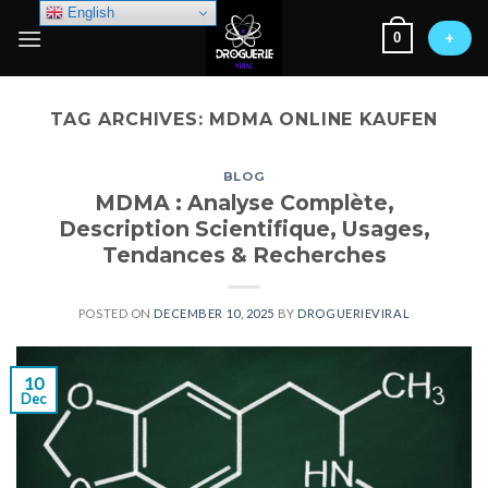
Skip
English
0
to
+
content
TAG ARCHIVES:
MDMA ONLINE KAUFEN
BLOG
MDMA : Analyse Complète,
Description Scientifique, Usages,
Tendances & Recherches
POSTED ON
DECEMBER 10, 2025
BY
DROGUERIEVIRAL
10
Dec