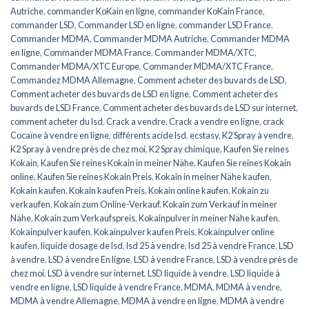
Autriche
,
commander KoKain en ligne
,
commander KoKain France
,
commander LSD
,
Commander LSD en ligne
,
commander LSD France
,
Commander MDMA
,
Commander MDMA Autriche
,
Commander MDMA
en ligne
,
Commander MDMA France
,
Commander MDMA/XTC
,
Commander MDMA/XTC Europe
,
Commander MDMA/XTC France
,
Commandez MDMA Allemagne
,
Comment acheter des buvards de LSD
,
Comment acheter des buvards de LSD en ligne
,
Comment acheter des
buvards de LSD France
,
Comment acheter des buvards de LSD sur internet
,
comment acheter du lsd
,
Crack a vendre
,
Crack a vendre en ligne
,
crack
Cocaïne à vendre en ligne
,
différents acide lsd
,
ecstasy
,
K2 Spray à vendre
,
K2 Spray à vendre près de chez moi
,
K2 Spray chimique
,
Kaufen Sie reines
Kokain
,
Kaufen Sie reines Kokain in meiner Nähe
,
Kaufen Sie reines Kokain
online
,
Kaufen Sie reines Kokain Preis
,
Kokain in meiner Nähe kaufen
,
Kokain kaufen
,
Kokain kaufen Preis
,
Kokain online kaufen
,
Kokain zu
verkaufen
,
Kokain zum Online-Verkauf
,
Kokain zum Verkauf in meiner
Nähe
,
Kokain zum Verkaufspreis
,
Kokainpulver in meiner Nähe kaufen
,
Kokainpulver kaufen
,
Kokainpulver kaufen Preis
,
Kokainpulver online
kaufen
,
liquide dosage de lsd
,
lsd 25 à vendre
,
lsd 25 à vendre France
,
LSD
à vendre
,
LSD à vendre En ligne
,
LSD à vendre France
,
LSD à vendre près de
chez moi
,
LSD à vendre sur internet
,
LSD liquide à vendre
,
LSD liquide à
vendre en ligne
,
LSD liquide à vendre France
,
MDMA
,
MDMA à vendre
,
MDMA à vendre Allemagne
,
MDMA à vendre en ligne
,
MDMA à vendre