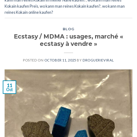
kann man reines Kokain in meiner Nähe kaufen?
,
wo kann man reines
Kokain kaufen Preis
,
wo kann man reines Kokain kaufen?
,
wo kann man
reines Kokain online kaufen?
BLOG
Ecstasy / MDMA : usages, marché «
ecstasy à vendre »
POSTED ON
OCTOBER 11, 2025
BY
DROGUERIEVIRAL
11
Oct