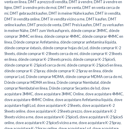
venta en línea
,
DMT a prezzo di vendita
,
DMT à vendre
,
DMT à vendre en
ligne
,
DMT à vendre près de moi
,
DMT en venta
,
DMT en venta cerca de
mí
,
DMT gebraucht kaufen
,
DMT in meiner Nähe kaufen
,
DMT in vendita
,
DMT in vendita online
,
DMT in vendita vicino a me
,
DMT kaufen
,
DMT
online kaufen
,
DMT precio de venta
,
DMT Preis kaufen
,
DMT zu verkaufen
in meiner Nähe
,
DMT zum Verkaufspreis
,
dónde comprar 3MMC
,
dónde
comprar 3MMC en línea
,
dónde comprar 4MMC
,
dónde comprar 4MMC en
línea
,
Dónde comprar Anfetamina
,
dónde comprar anfetamina líquida
,
dónde comprar éxtasis
,
dónde comprar hojas de Lsd
,
dónde comprar K-2
Sheets
,
dónde comprar K-2 Sheets cerca de mí
,
dónde comprar K-2 Sheets
en línea
,
dónde comprar K-2 Sheets precio
,
dónde comprar K-2 SpiceS
,
dónde comprar K-2 SpiceS cerca de mí
,
dónde comprar K-2 SpiceS en línea
,
dónde comprar K-2 Spray
,
dónde comprar K-2 Spray en línea
,
dónde
comprar Lsd
,
Dónde comprar MDMA
,
dónde comprar MDMA cerca de mí
,
Dónde comprar MDMA en línea
,
Dónde comprar Nembutal
,
dónde
comprar Nembutal en línea
,
Dónde comprar Secantes de lsd
,
dove
acquistare 3MMC
,
dove acquistare 3MMC Online
,
dove acquistare 4MMC
,
dove acquistare 4MMC Online
,
dove acquistare Anfetamina liquida
,
dove
acquistare fogli Lsd
,
dove acquistare K-2 Sheets
,
dove acquistare K-2
Sheets online
,
dove acquistare K-2 Sheets prezzo
,
dove acquistare K-2
Sheets vicino a me
,
dove acquistare K-2 SpiceS
,
dove acquistare K-2 SpiceS
online
,
dove acquistare K-2 SpiceS vicino a me
,
dove acquistare K-2 Spray
,
dove acquistare K-2 Spray online
,
dove acquistare Lsd
,
dove acquistare