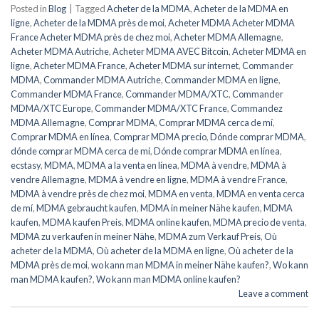
Posted in
Blog
|
Tagged
Acheter de la MDMA
,
Acheter de la MDMA en
ligne
,
Acheter de la MDMA près de moi
,
Acheter MDMA Acheter MDMA
France Acheter MDMA près de chez moi
,
Acheter MDMA Allemagne
,
Acheter MDMA Autriche
,
Acheter MDMA AVEC Bitcoin
,
Acheter MDMA en
ligne
,
Acheter MDMA France
,
Acheter MDMA sur internet
,
Commander
MDMA
,
Commander MDMA Autriche
,
Commander MDMA en ligne
,
Commander MDMA France
,
Commander MDMA/XTC
,
Commander
MDMA/XTC Europe
,
Commander MDMA/XTC France
,
Commandez
MDMA Allemagne
,
Comprar MDMA
,
Comprar MDMA cerca de mí
,
Comprar MDMA en línea
,
Comprar MDMA precio
,
Dónde comprar MDMA
,
dónde comprar MDMA cerca de mí
,
Dónde comprar MDMA en línea
,
ecstasy
,
MDMA
,
MDMA a la venta en línea
,
MDMA à vendre
,
MDMA à
vendre Allemagne
,
MDMA à vendre en ligne
,
MDMA à vendre France
,
MDMA à vendre près de chez moi
,
MDMA en venta
,
MDMA en venta cerca
de mí
,
MDMA gebraucht kaufen
,
MDMA in meiner Nähe kaufen
,
MDMA
kaufen
,
MDMA kaufen Preis
,
MDMA online kaufen
,
MDMA precio de venta
,
MDMA zu verkaufen in meiner Nähe
,
MDMA zum Verkauf Preis
,
Où
acheter de la MDMA
,
Où acheter de la MDMA en ligne
,
Où acheter de la
MDMA près de moi
,
wo kann man MDMA in meiner Nähe kaufen?
,
Wo kann
man MDMA kaufen?
,
Wo kann man MDMA online kaufen?
Leave a comment