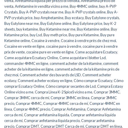
venta
,
Anfetamina liquida per prezzo di vendita
,
Anfetamina precio de
venta
,
Anfetamine in vendita vicino a me
,
Buy 4MMC online
,
buy A-PVP
Crystals
,
Buy A-PVP crystals near me
,
Buy A-PVP crystals online
,
Buy A-
PVP crystals price
,
buy Amphetamine
,
Buy ecstacy
,
Buy Eutylone crystals
,
Buy Eutylone near me
,
Buy Eutylone online
,
Buy Eutylone price
,
buy K-2
sheets
,
buy ketamine
,
Buy Ketamine near me
,
Buy Ketamine online
,
Buy
Ketamine price
,
buy Lsd
,
Buy meth price
,
Buy pure Ketamine
,
Buy pure
Ketamine online
,
Cocaïne à vendre
,
Cocaïne à vendre près de chez moi
,
Cocaïne en vente en ligne
,
cocaïne pure à vendre
,
cocaïne pure à vendre
prix de vente
,
cocaïne pure en vente en ligne
,
Come acquistare Ecsatacy
,
Come acquistare Ecsatacy Online
,
Come acquistare i blotter Lsd
,
commander 4MMC en ligne
,
comment acheter de la kétamine
,
comment
acheter de la kétamine en ligne
,
comment acheter de la kétamine près de
chez moi
,
Comment acheter des buvards de LSD
,
Comment acheter
ecstasy
,
Comment acheter ecstasy en ligne
,
Cómo comprar Ecsatacy
,
Cómo
comprar Ecsatacy Online
,
Cómo comprar secantes de Lsd
,
Compra Ecstasy
Online vicino a me
,
Compra Linea K-2 SpiceS vicino a me
,
Comprar 3MMC
,
Comprar 3MMC cerca de mí
,
Comprar 3MMC en línea
,
Comprar 3MMC
precio
,
Comprar 4MMC
,
Comprar 4MMC cerca de mí
,
Comprar 4MMC en
línea
,
Comprar 4MMC precio
,
Comprar Anfetamina
,
Comprar Anfetamina
cerca de mí
,
Comprar anfetamina líquida
,
Comprar anfetamina líquida
cerca de mí
,
Comprar anfetamina líquida precio
,
Comprar anfetamina
precio
,
Comprar DMT
,
Comprar DMT Cerca de mí
,
Comprar DMT en línea
,