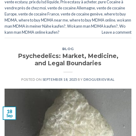
vente ecstasy
,
prix du lsd liquide
,
Prix ecstasy à acheter
,
pure Cocaïne à
vendre près de chez moi
,
vente de cocaïne Allemagne
,
vente de cocaïne
Europe
,
vente de cocaïne France
,
vente de cocaïne genève
,
where to buy
MDMA
,
where to buy MDMA near me
,
where to buy MDMA online
,
wo kann
man MDMA in meiner Nähe kaufen?
,
Wo kann man MDMA kaufen?
,
Wo
kann man MDMA online kaufen?
Leave a comment
BLOG
Psychedelics: Market, Medicine,
and Legal Boundaries
POSTED ON
SEPTEMBER 18, 2025
BY
DROGUERIEVIRAL
18
Sep