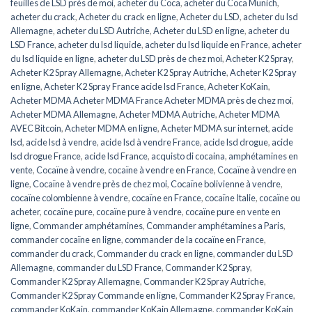
feuilles de LSD près de moi
,
acheter du Coca
,
acheter du Coca Munich
,
acheter du crack
,
Acheter du crack en ligne
,
Acheter du LSD
,
acheter du lsd
Allemagne
,
acheter du LSD Autriche
,
Acheter du LSD en ligne
,
acheter du
LSD France
,
acheter du lsd liquide
,
acheter du lsd liquide en France
,
acheter
du lsd liquide en ligne
,
acheter du LSD près de chez moi
,
Acheter K2 Spray
,
Acheter K2 Spray Allemagne
,
Acheter K2 Spray Autriche
,
Acheter K2 Spray
en ligne
,
Acheter K2 Spray France acide lsd France
,
Acheter KoKain
,
Acheter MDMA Acheter MDMA France Acheter MDMA près de chez moi
,
Acheter MDMA Allemagne
,
Acheter MDMA Autriche
,
Acheter MDMA
AVEC Bitcoin
,
Acheter MDMA en ligne
,
Acheter MDMA sur internet
,
acide
lsd
,
acide lsd à vendre
,
acide lsd à vendre France
,
acide lsd drogue
,
acide
lsd drogue France
,
acide lsd France
,
acquisto di cocaina
,
amphétamines en
vente
,
Cocaïne à vendre
,
cocaïne à vendre en France
,
Cocaïne à vendre en
ligne
,
Cocaïne à vendre près de chez moi
,
Cocaïne bolivienne à vendre
,
cocaïne colombienne à vendre
,
cocaïne en France
,
cocaïne Italie
,
cocaïne ou
acheter
,
cocaïne pure
,
cocaïne pure à vendre
,
cocaïne pure en vente en
ligne
,
Commander amphétamines
,
Commander amphétamines a Paris
,
commander cocaïne en ligne
,
commander de la cocaïne en France
,
commander du crack
,
Commander du crack en ligne
,
commander du LSD
Allemagne
,
commander du LSD France
,
Commander K2 Spray
,
Commander K2 Spray Allemagne
,
Commander K2 Spray Autriche
,
Commander K2 Spray Commande en ligne
,
Commander K2 Spray France
,
commander KoKain
,
commander KoKain Allemagne
,
commander KoKain