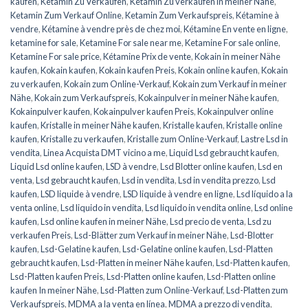
kaufen
,
Ketamin Zu Verkaufen
,
Ketamin Zu verkaufen in meiner Nähe
,
Ketamin Zum Verkauf Online
,
Ketamin Zum Verkaufspreis
,
Kétamine à
vendre
,
Kétamine à vendre près de chez moi
,
Kétamine En vente en ligne
,
ketamine for sale
,
Ketamine For sale near me
,
Ketamine For sale online
,
Ketamine For sale price
,
Kétamine Prix de vente
,
Kokain in meiner Nähe
kaufen
,
Kokain kaufen
,
Kokain kaufen Preis
,
Kokain online kaufen
,
Kokain
zu verkaufen
,
Kokain zum Online-Verkauf
,
Kokain zum Verkauf in meiner
Nähe
,
Kokain zum Verkaufspreis
,
Kokainpulver in meiner Nähe kaufen
,
Kokainpulver kaufen
,
Kokainpulver kaufen Preis
,
Kokainpulver online
kaufen
,
Kristalle in meiner Nähe kaufen
,
Kristalle kaufen
,
Kristalle online
kaufen
,
Kristalle zu verkaufen
,
Kristalle zum Online-Verkauf
,
Lastre Lsd in
vendita
,
Linea Acquista DMT vicino a me
,
Liquid Lsd gebraucht kaufen
,
Liquid Lsd online kaufen
,
LSD à vendre
,
Lsd Blotter online kaufen
,
Lsd en
venta
,
Lsd gebraucht kaufen
,
Lsd in vendita
,
Lsd in vendita prezzo
,
Lsd
kaufen
,
LSD liquide à vendre
,
LSD liquide à vendre en ligne
,
Lsd líquido a la
venta online
,
Lsd liquido in vendita
,
Lsd liquido in vendita online
,
Lsd online
kaufen
,
Lsd online kaufen in meiner Nähe
,
Lsd precio de venta
,
Lsd zu
verkaufen Preis
,
Lsd-Blätter zum Verkauf in meiner Nähe
,
Lsd-Blotter
kaufen
,
Lsd-Gelatine kaufen
,
Lsd-Gelatine online kaufen
,
Lsd-Platten
gebraucht kaufen
,
Lsd-Platten in meiner Nähe kaufen
,
Lsd-Platten kaufen
,
Lsd-Platten kaufen Preis
,
Lsd-Platten online kaufen
,
Lsd-Platten online
kaufen In meiner Nähe
,
Lsd-Platten zum Online-Verkauf
,
Lsd-Platten zum
Verkaufspreis
,
MDMA a la venta en línea
,
MDMA a prezzo di vendita
,