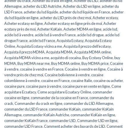
acheter du crack
,
Acheter du crack en ligne
,
Acheter du LSD
,
acheter du lsd
Allemagne
,
acheter du LSD Autriche
,
Acheter du LSD en ligne
,
acheter du
LSD France
,
acheter du lsd liquide
,
acheter du lsd liquide en France
,
acheter
du lsd liquide en ligne
,
acheter du LSD près de chez moi
,
Acheter ecstasy
,
Acheter ecstasy en ligne
,
Acheter ecstasy en ligne près de moi
,
Acheter
ecstasy près de moi
,
Acheter KoKain
,
Acheter MDMA en ligne
,
acide lsd
,
acide lsd à vendre
,
acide lsd à vendre France
,
acide lsd drogue
,
acide lsd
drogue France
,
acide lsd France
,
Acquista Ecstasy
,
Acquista Ecstasy
Online
,
Acquista Ecstasy vicino a me
,
Acquista il prezzo dell'ecstasy
,
Acquista il prezzo MDMA
,
Acquista MDMA
,
Acquista MDMA online
,
Acquista MDMA vicino a me
,
acquisto di cocaina
,
Buy Ecstasy Online
,
buy
MDMA
,
Buy MDMA near me
,
Buy MDMA online
,
Buy MDMA price
,
Cocaïne
à vendre
,
cocaïne à vendre en France
,
Cocaïne à vendre en ligne
,
Cocaïne à
vendre près de chez moi
,
Cocaïne bolivienne à vendre
,
cocaïne
colombienne à vendre
,
cocaïne en France
,
cocaïne Italie
,
cocaïne ou acheter
,
cocaïne pure
,
cocaïne pure à vendre
,
cocaïne pure en vente en ligne
,
Come
acquistare Ecsatacy
,
Come acquistare Ecsatacy Online
,
commander
cocaïne en ligne
,
commander de la cocaïne en France
,
commander du
crack
,
Commander du crack en ligne
,
commander du LSD Allemagne
,
commander du LSD France
,
commander KoKain
,
commander KoKain
Allemagne
,
commander KoKain Autriche
,
commander KoKain en ligne
,
commander KoKain France
,
commander LSD
,
Commander LSD en ligne
,
commander LSD France
,
Comment acheter des buvards de LSD
,
Comment