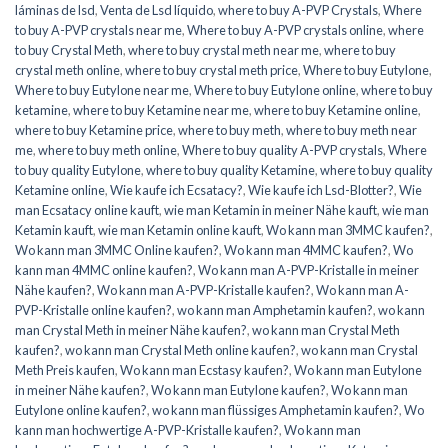
láminas de lsd
,
Venta de Lsd líquido
,
where to buy A-PVP Crystals
,
Where
to buy A-PVP crystals near me
,
Where to buy A-PVP crystals online
,
where
to buy Crystal Meth
,
where to buy crystal meth near me
,
where to buy
crystal meth online
,
where to buy crystal meth price
,
Where to buy Eutylone
,
Where to buy Eutylone near me
,
Where to buy Eutylone online
,
where to buy
ketamine
,
where to buy Ketamine near me
,
where to buy Ketamine online
,
where to buy Ketamine price
,
where to buy meth
,
where to buy meth near
me
,
where to buy meth online
,
Where to buy quality A-PVP crystals
,
Where
to buy quality Eutylone
,
where to buy quality Ketamine
,
where to buy quality
Ketamine online
,
Wie kaufe ich Ecsatacy?
,
Wie kaufe ich Lsd-Blotter?
,
Wie
man Ecsatacy online kauft
,
wie man Ketamin in meiner Nähe kauft
,
wie man
Ketamin kauft
,
wie man Ketamin online kauft
,
Wo kann man 3MMC kaufen?
,
Wo kann man 3MMC Online kaufen?
,
Wo kann man 4MMC kaufen?
,
Wo
kann man 4MMC online kaufen?
,
Wo kann man A-PVP-Kristalle in meiner
Nähe kaufen?
,
Wo kann man A-PVP-Kristalle kaufen?
,
Wo kann man A-
PVP-Kristalle online kaufen?
,
wo kann man Amphetamin kaufen?
,
wo kann
man Crystal Meth in meiner Nähe kaufen?
,
wo kann man Crystal Meth
kaufen?
,
wo kann man Crystal Meth online kaufen?
,
wo kann man Crystal
Meth Preis kaufen
,
Wo kann man Ecstasy kaufen?
,
Wo kann man Eutylone
in meiner Nähe kaufen?
,
Wo kann man Eutylone kaufen?
,
Wo kann man
Eutylone online kaufen?
,
wo kann man flüssiges Amphetamin kaufen?
,
Wo
kann man hochwertige A-PVP-Kristalle kaufen?
,
Wo kann man