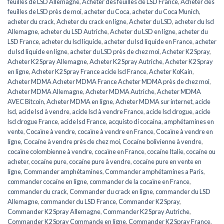
feuilles de LSD Allemagne
,
Acheter des feuilles de LSD France
,
Acheter des
feuilles de LSD près de moi
,
acheter du Coca
,
acheter du Coca Munich
,
acheter du crack
,
Acheter du crack en ligne
,
Acheter du LSD
,
acheter du lsd
Allemagne
,
acheter du LSD Autriche
,
Acheter du LSD en ligne
,
acheter du
LSD France
,
acheter du lsd liquide
,
acheter du lsd liquide en France
,
acheter
du lsd liquide en ligne
,
acheter du LSD près de chez moi
,
Acheter K2 Spray
,
Acheter K2 Spray Allemagne
,
Acheter K2 Spray Autriche
,
Acheter K2 Spray
en ligne
,
Acheter K2 Spray France acide lsd France
,
Acheter KoKain
,
Acheter MDMA Acheter MDMA France Acheter MDMA près de chez moi
,
Acheter MDMA Allemagne
,
Acheter MDMA Autriche
,
Acheter MDMA
AVEC Bitcoin
,
Acheter MDMA en ligne
,
Acheter MDMA sur internet
,
acide
lsd
,
acide lsd à vendre
,
acide lsd à vendre France
,
acide lsd drogue
,
acide
lsd drogue France
,
acide lsd France
,
acquisto di cocaina
,
amphétamines en
vente
,
Cocaïne à vendre
,
cocaïne à vendre en France
,
Cocaïne à vendre en
ligne
,
Cocaïne à vendre près de chez moi
,
Cocaïne bolivienne à vendre
,
cocaïne colombienne à vendre
,
cocaïne en France
,
cocaïne Italie
,
cocaïne ou
acheter
,
cocaïne pure
,
cocaïne pure à vendre
,
cocaïne pure en vente en
ligne
,
Commander amphétamines
,
Commander amphétamines a Paris
,
commander cocaïne en ligne
,
commander de la cocaïne en France
,
commander du crack
,
Commander du crack en ligne
,
commander du LSD
Allemagne
,
commander du LSD France
,
Commander K2 Spray
,
Commander K2 Spray Allemagne
,
Commander K2 Spray Autriche
,
Commander K2 Spray Commande en ligne
,
Commander K2 Spray France
,