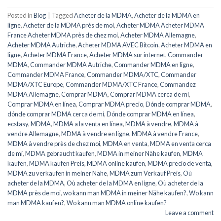
Posted in
Blog
|
Tagged
Acheter de la MDMA
,
Acheter de la MDMA en
ligne
,
Acheter de la MDMA près de moi
,
Acheter MDMA Acheter MDMA
France Acheter MDMA près de chez moi
,
Acheter MDMA Allemagne
,
Acheter MDMA Autriche
,
Acheter MDMA AVEC Bitcoin
,
Acheter MDMA en
ligne
,
Acheter MDMA France
,
Acheter MDMA sur internet
,
Commander
MDMA
,
Commander MDMA Autriche
,
Commander MDMA en ligne
,
Commander MDMA France
,
Commander MDMA/XTC
,
Commander
MDMA/XTC Europe
,
Commander MDMA/XTC France
,
Commandez
MDMA Allemagne
,
Comprar MDMA
,
Comprar MDMA cerca de mí
,
Comprar MDMA en línea
,
Comprar MDMA precio
,
Dónde comprar MDMA
,
dónde comprar MDMA cerca de mí
,
Dónde comprar MDMA en línea
,
ecstasy
,
MDMA
,
MDMA a la venta en línea
,
MDMA à vendre
,
MDMA à
vendre Allemagne
,
MDMA à vendre en ligne
,
MDMA à vendre France
,
MDMA à vendre près de chez moi
,
MDMA en venta
,
MDMA en venta cerca
de mí
,
MDMA gebraucht kaufen
,
MDMA in meiner Nähe kaufen
,
MDMA
kaufen
,
MDMA kaufen Preis
,
MDMA online kaufen
,
MDMA precio de venta
,
MDMA zu verkaufen in meiner Nähe
,
MDMA zum Verkauf Preis
,
Où
acheter de la MDMA
,
Où acheter de la MDMA en ligne
,
Où acheter de la
MDMA près de moi
,
wo kann man MDMA in meiner Nähe kaufen?
,
Wo kann
man MDMA kaufen?
,
Wo kann man MDMA online kaufen?
Leave a comment