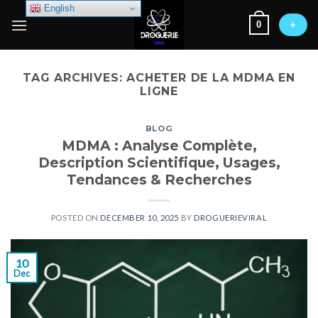
Skip
English
0
to
+
content
TAG ARCHIVES:
ACHETER DE LA MDMA EN
LIGNE
BLOG
MDMA : Analyse Complète,
Description Scientifique, Usages,
Tendances & Recherches
POSTED ON
DECEMBER 10, 2025
BY
DROGUERIEVIRAL
10
Dec