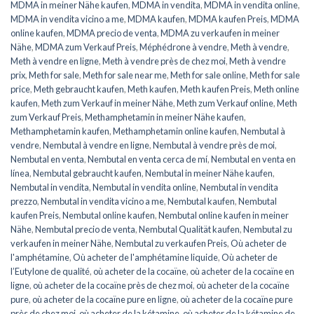
MDMA in meiner Nähe kaufen
,
MDMA in vendita
,
MDMA in vendita online
,
MDMA in vendita vicino a me
,
MDMA kaufen
,
MDMA kaufen Preis
,
MDMA
online kaufen
,
MDMA precio de venta
,
MDMA zu verkaufen in meiner
Nähe
,
MDMA zum Verkauf Preis
,
Méphédrone à vendre
,
Meth à vendre
,
Meth à vendre en ligne
,
Meth à vendre près de chez moi
,
Meth à vendre
prix
,
Meth for sale
,
Meth for sale near me
,
Meth for sale online
,
Meth for sale
price
,
Meth gebraucht kaufen
,
Meth kaufen
,
Meth kaufen Preis
,
Meth online
kaufen
,
Meth zum Verkauf in meiner Nähe
,
Meth zum Verkauf online
,
Meth
zum Verkauf Preis
,
Methamphetamin in meiner Nähe kaufen
,
Methamphetamin kaufen
,
Methamphetamin online kaufen
,
Nembutal à
vendre
,
Nembutal à vendre en ligne
,
Nembutal à vendre près de moi
,
Nembutal en venta
,
Nembutal en venta cerca de mí
,
Nembutal en venta en
línea
,
Nembutal gebraucht kaufen
,
Nembutal in meiner Nähe kaufen
,
Nembutal in vendita
,
Nembutal in vendita online
,
Nembutal in vendita
prezzo
,
Nembutal in vendita vicino a me
,
Nembutal kaufen
,
Nembutal
kaufen Preis
,
Nembutal online kaufen
,
Nembutal online kaufen in meiner
Nähe
,
Nembutal precio de venta
,
Nembutal Qualität kaufen
,
Nembutal zu
verkaufen in meiner Nähe
,
Nembutal zu verkaufen Preis
,
Où acheter de
l'amphétamine
,
Où acheter de l'amphétamine liquide
,
Où acheter de
l’Eutylone de qualité
,
où acheter de la cocaïne
,
où acheter de la cocaïne en
ligne
,
où acheter de la cocaïne près de chez moi
,
où acheter de la cocaïne
pure
,
où acheter de la cocaïne pure en ligne
,
où acheter de la cocaïne pure
près de chez moi
,
où acheter de la kétamine
,
où acheter de la kétamine de