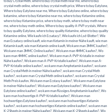
to buy Crystal Meth
,
where to buy crystal meth near me
,
where to buy
crystal meth online
,
where to buy crystal meth price
,
Where to buy Eutylone
,
Where to buy Eutylone near me
,
Where to buy Eutylone online
,
where to buy
ketamine
,
where to buy Ketamine near me
,
where to buy Ketamine online
,
where to buy Ketamine price
,
where to buy meth
,
where to buy meth near
me
,
where to buy meth online
,
Where to buy quality A-PVP crystals
,
Where
to buy quality Eutylone
,
where to buy quality Ketamine
,
where to buy quality
Ketamine online
,
Wie kaufe ich Ecsatacy?
,
Wie kaufe ich Lsd-Blotter?
,
Wie
man Ecsatacy online kauft
,
wie man Ketamin in meiner Nähe kauft
,
wie man
Ketamin kauft
,
wie man Ketamin online kauft
,
Wo kann man 3MMC kaufen?
,
Wo kann man 3MMC Online kaufen?
,
Wo kann man 4MMC kaufen?
,
Wo
kann man 4MMC online kaufen?
,
Wo kann man A-PVP-Kristalle in meiner
Nähe kaufen?
,
Wo kann man A-PVP-Kristalle kaufen?
,
Wo kann man A-
PVP-Kristalle online kaufen?
,
wo kann man Amphetamin kaufen?
,
wo kann
man Crystal Meth in meiner Nähe kaufen?
,
wo kann man Crystal Meth
kaufen?
,
wo kann man Crystal Meth online kaufen?
,
wo kann man Crystal
Meth Preis kaufen
,
Wo kann man Ecstasy kaufen?
,
Wo kann man Eutylone
in meiner Nähe kaufen?
,
Wo kann man Eutylone kaufen?
,
Wo kann man
Eutylone online kaufen?
,
wo kann man flüssiges Amphetamin kaufen?
,
Wo
kann man hochwertige A-PVP-Kristalle kaufen?
,
Wo kann man
hochwertiges Eutylone kaufen?
,
wo kann man hochwertiges Ketamin
kaufen?
,
wo kann man hochwertiges Ketamin online kaufen?
,
wo kann man
K-2 Sheets in meiner Nähe kaufen?
,
Wo kann man K-2 Sheets kaufen?
,
Wo