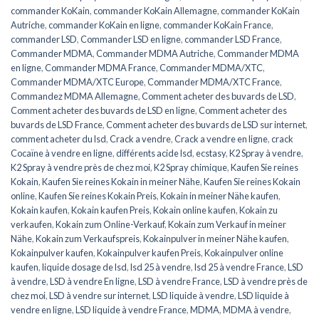
commander KoKain
,
commander KoKain Allemagne
,
commander KoKain
Autriche
,
commander KoKain en ligne
,
commander KoKain France
,
commander LSD
,
Commander LSD en ligne
,
commander LSD France
,
Commander MDMA
,
Commander MDMA Autriche
,
Commander MDMA
en ligne
,
Commander MDMA France
,
Commander MDMA/XTC
,
Commander MDMA/XTC Europe
,
Commander MDMA/XTC France
,
Commandez MDMA Allemagne
,
Comment acheter des buvards de LSD
,
Comment acheter des buvards de LSD en ligne
,
Comment acheter des
buvards de LSD France
,
Comment acheter des buvards de LSD sur internet
,
comment acheter du lsd
,
Crack a vendre
,
Crack a vendre en ligne
,
crack
Cocaïne à vendre en ligne
,
différents acide lsd
,
ecstasy
,
K2 Spray à vendre
,
K2 Spray à vendre près de chez moi
,
K2 Spray chimique
,
Kaufen Sie reines
Kokain
,
Kaufen Sie reines Kokain in meiner Nähe
,
Kaufen Sie reines Kokain
online
,
Kaufen Sie reines Kokain Preis
,
Kokain in meiner Nähe kaufen
,
Kokain kaufen
,
Kokain kaufen Preis
,
Kokain online kaufen
,
Kokain zu
verkaufen
,
Kokain zum Online-Verkauf
,
Kokain zum Verkauf in meiner
Nähe
,
Kokain zum Verkaufspreis
,
Kokainpulver in meiner Nähe kaufen
,
Kokainpulver kaufen
,
Kokainpulver kaufen Preis
,
Kokainpulver online
kaufen
,
liquide dosage de lsd
,
lsd 25 à vendre
,
lsd 25 à vendre France
,
LSD
à vendre
,
LSD à vendre En ligne
,
LSD à vendre France
,
LSD à vendre près de
chez moi
,
LSD à vendre sur internet
,
LSD liquide à vendre
,
LSD liquide à
vendre en ligne
,
LSD liquide à vendre France
,
MDMA
,
MDMA à vendre
,