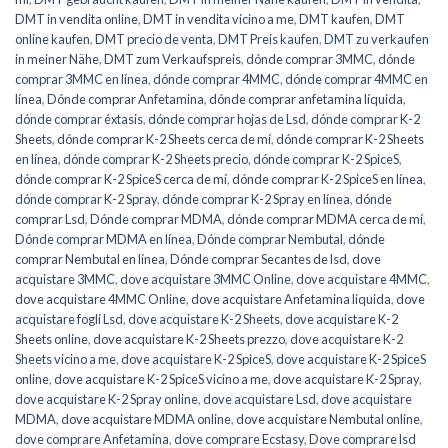
DMT in vendita online
,
DMT in vendita vicino a me
,
DMT kaufen
,
DMT
online kaufen
,
DMT precio de venta
,
DMT Preis kaufen
,
DMT zu verkaufen
in meiner Nähe
,
DMT zum Verkaufspreis
,
dónde comprar 3MMC
,
dónde
comprar 3MMC en línea
,
dónde comprar 4MMC
,
dónde comprar 4MMC en
línea
,
Dónde comprar Anfetamina
,
dónde comprar anfetamina líquida
,
dónde comprar éxtasis
,
dónde comprar hojas de Lsd
,
dónde comprar K-2
Sheets
,
dónde comprar K-2 Sheets cerca de mí
,
dónde comprar K-2 Sheets
en línea
,
dónde comprar K-2 Sheets precio
,
dónde comprar K-2 SpiceS
,
dónde comprar K-2 SpiceS cerca de mí
,
dónde comprar K-2 SpiceS en línea
,
dónde comprar K-2 Spray
,
dónde comprar K-2 Spray en línea
,
dónde
comprar Lsd
,
Dónde comprar MDMA
,
dónde comprar MDMA cerca de mí
,
Dónde comprar MDMA en línea
,
Dónde comprar Nembutal
,
dónde
comprar Nembutal en línea
,
Dónde comprar Secantes de lsd
,
dove
acquistare 3MMC
,
dove acquistare 3MMC Online
,
dove acquistare 4MMC
,
dove acquistare 4MMC Online
,
dove acquistare Anfetamina liquida
,
dove
acquistare fogli Lsd
,
dove acquistare K-2 Sheets
,
dove acquistare K-2
Sheets online
,
dove acquistare K-2 Sheets prezzo
,
dove acquistare K-2
Sheets vicino a me
,
dove acquistare K-2 SpiceS
,
dove acquistare K-2 SpiceS
online
,
dove acquistare K-2 SpiceS vicino a me
,
dove acquistare K-2 Spray
,
dove acquistare K-2 Spray online
,
dove acquistare Lsd
,
dove acquistare
MDMA
,
dove acquistare MDMA online
,
dove acquistare Nembutal online
,
dove comprare Anfetamina
,
dove comprare Ecstasy
,
Dove comprare lsd