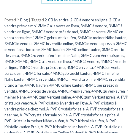
Posted in
Blog
|
Tagged
2-CB à vendre
,
2-CB à vendre en ligne
,
2-CB à
vendre près de moi
,
3MMC a la venta en línea
,
3MMC à vendre
,
3MMC à
vendre en ligne
,
3MMC à vendre près de moi
,
3MMC en venta
,
3MMC en
venta cerca de mí
,
3MMC gebraucht kaufen
,
3MMC in meiner Nähe kaufen
,
3MMC in vendita
,
3MMC in vendita online
,
3MMC in vendita prezzo
,
3MMC
in vendita vicino a me
,
3MMC kaufen
,
3MMC online kaufen
,
3MMC precio
de venta
,
3MMC zu verkaufen in meiner Nähe
,
3MMC zum Verkaufspreis
,
3MMC/4MMC
,
4MMC a la venta en línea
,
4MMC à vendre
,
4MMC à vendre
en ligne
,
4MMC à vendre près de moi
,
4MMC en venta
,
4MMC en venta
cerca de mí
,
4MMC for sale
,
4MMC gebraucht kaufen
,
4MMC in meiner
Nähe kaufen
,
4MMC in vendita
,
4MMC in vendita online
,
4MMC in vendita
vicino a me
,
4MMC kaufen
,
4MMC online kaufen
,
4MMC per prezzo di
vendita
,
4MMC precio de venta
,
4MMC Preis kaufen
,
4MMC zu verkaufen in
meiner Nähe
,
4MMC zum Verkauf online
,
4MMC zum Verkaufspreis
,
A-PVP
cristaux à vendre
,
A-PVP cristaux à vendre en ligne
,
A-PVP cristaux à
vendre près de chez moi
,
A-PVP Crystals for sale
,
A-PVP crystals for sale
near me
,
A-PVP crystals for sale online
,
A-PVP crystals for sale price
,
A-
PVP-Kristalle in meiner Nähe kaufen
,
A-PVP-Kristalle kaufen
,
A-PVP-
Kristalle kaufen Preis
,
A-PVP-Kristalle online kaufen
,
A-PVP-Kristalle zu
verkaufen
,
A-PVP-Kristalle zum Online-Verkauf
,
A-PVP-Kristalle zum