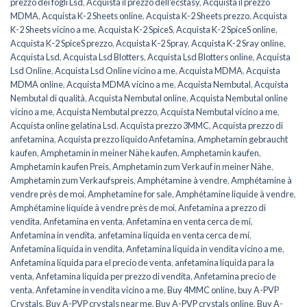
prezzo dei fogli Lsd
,
Acquista il prezzo dell'ecstasy
,
Acquista il prezzo
MDMA
,
Acquista K-2 Sheets online
,
Acquista K-2 Sheets prezzo
,
Acquista
K-2 Sheets vicino a me
,
Acquista K-2 SpiceS
,
Acquista K-2 SpiceS online
,
Acquista K-2 SpiceS prezzo
,
Acquista K-2 Spray
,
Acquista K-2 Sray online
,
Acquista Lsd
,
Acquista Lsd Blotters
,
Acquista Lsd Blotters online
,
Acquista
Lsd Online
,
Acquista Lsd Online vicino a me
,
Acquista MDMA
,
Acquista
MDMA online
,
Acquista MDMA vicino a me
,
Acquista Nembutal
,
Acquista
Nembutal di qualità
,
Acquista Nembutal online
,
Acquista Nembutal online
vicino a me
,
Acquista Nembutal prezzo
,
Acquista Nembutal vicino a me
,
Acquista online gelatina Lsd
,
Acquista prezzo 3MMC
,
Acquista prezzo di
anfetamina
,
Acquista prezzo liquido Anfetamina
,
Amphetamin gebraucht
kaufen
,
Amphetamin in meiner Nähe kaufen
,
Amphetamin kaufen
,
Amphetamin kaufen Preis
,
Amphetamin zum Verkauf in meiner Nähe
,
Amphetamin zum Verkaufspreis
,
Amphétamine à vendre
,
Amphétamine à
vendre près de moi
,
Amphetamine for sale
,
Amphétamine liquide à vendre
,
Amphétamine liquide à vendre près de moi
,
Anfetamina a prezzo di
vendita
,
Anfetamina en venta
,
Anfetamina en venta cerca de mí
,
Anfetamina in vendita
,
anfetamina líquida en venta cerca de mí
,
Anfetamina liquida in vendita
,
Anfetamina liquida in vendita vicino a me
,
Anfetamina líquida para el precio de venta
,
anfetamina líquida para la
venta
,
Anfetamina liquida per prezzo di vendita
,
Anfetamina precio de
venta
,
Anfetamine in vendita vicino a me
,
Buy 4MMC online
,
buy A-PVP
Crystals
,
Buy A-PVP crystals near me
,
Buy A-PVP crystals online
,
Buy A-