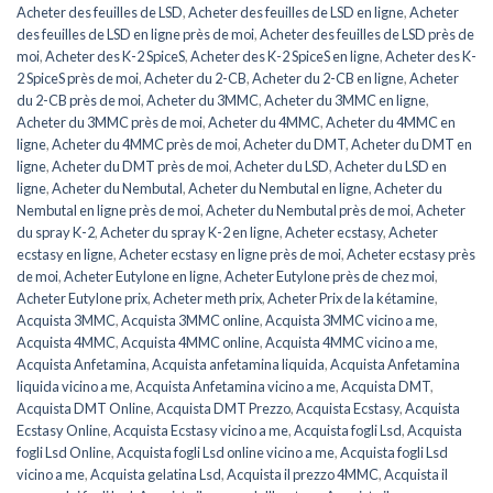
Acheter des feuilles de LSD
,
Acheter des feuilles de LSD en ligne
,
Acheter
des feuilles de LSD en ligne près de moi
,
Acheter des feuilles de LSD près de
moi
,
Acheter des K-2 SpiceS
,
Acheter des K-2 SpiceS en ligne
,
Acheter des K-
2 SpiceS près de moi
,
Acheter du 2-CB
,
Acheter du 2-CB en ligne
,
Acheter
du 2-CB près de moi
,
Acheter du 3MMC
,
Acheter du 3MMC en ligne
,
Acheter du 3MMC près de moi
,
Acheter du 4MMC
,
Acheter du 4MMC en
ligne
,
Acheter du 4MMC près de moi
,
Acheter du DMT
,
Acheter du DMT en
ligne
,
Acheter du DMT près de moi
,
Acheter du LSD
,
Acheter du LSD en
ligne
,
Acheter du Nembutal
,
Acheter du Nembutal en ligne
,
Acheter du
Nembutal en ligne près de moi
,
Acheter du Nembutal près de moi
,
Acheter
du spray K-2
,
Acheter du spray K-2 en ligne
,
Acheter ecstasy
,
Acheter
ecstasy en ligne
,
Acheter ecstasy en ligne près de moi
,
Acheter ecstasy près
de moi
,
Acheter Eutylone en ligne
,
Acheter Eutylone près de chez moi
,
Acheter Eutylone prix
,
Acheter meth prix
,
Acheter Prix de la kétamine
,
Acquista 3MMC
,
Acquista 3MMC online
,
Acquista 3MMC vicino a me
,
Acquista 4MMC
,
Acquista 4MMC online
,
Acquista 4MMC vicino a me
,
Acquista Anfetamina
,
Acquista anfetamina liquida
,
Acquista Anfetamina
liquida vicino a me
,
Acquista Anfetamina vicino a me
,
Acquista DMT
,
Acquista DMT Online
,
Acquista DMT Prezzo
,
Acquista Ecstasy
,
Acquista
Ecstasy Online
,
Acquista Ecstasy vicino a me
,
Acquista fogli Lsd
,
Acquista
fogli Lsd Online
,
Acquista fogli Lsd online vicino a me
,
Acquista fogli Lsd
vicino a me
,
Acquista gelatina Lsd
,
Acquista il prezzo 4MMC
,
Acquista il