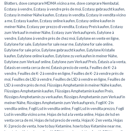
Blotters
,
dove comprare MDMA vicino a me
,
dove comprare Nembutal
,
Ecstasy à vendre
,
Ecstasy à vendre près de moi
,
Ecstasy gebraucht kaufen
,
Ecstasy in meiner Nähe kaufen
,
Ecstasy in vendita
,
Ecstasy in vendita vicino
a me
,
Ecstasy kaufen
,
Ecstasy online kaufen
,
Ecstasy online kaufen in
meiner Nähe
,
Ecstasy per prezzo di vendita
,
Ecstasy Preis kaufen
,
Ecstasy
zum Verkauf in meiner Nähe
,
Ecstasy zum Verkaufspreis
,
Eutylone à
vendre
,
Eutylone à vendre près de chez moi
,
Eutylone en vente en ligne
,
Eutylone for sale
,
Eutylone for sale near me
,
Eutylone for sale online
,
Eutylone for sale price
,
Eutylone gebraucht kaufen
,
Eutylone Kristalle
kaufen
,
Eutylone online kaufen
,
Eutylone zu verkaufen in meiner Nähe
,
Eutylone zum Verkauf online
,
Eutylone zum Verkauf Preis
,
Éxtasis a la venta
,
Éxtasis en venta cerca de mí
,
Éxtasis precio de venta
,
Feuilles de K-2 à
vendre
,
Feuilles de K-2 à vendre en ligne
,
Feuilles de K-2 à vendre près de
moi
,
Feuilles de LSD à vendre
,
Feuilles de LSD à vendre en ligne
,
Feuilles de
LSD à vendre près de moi
,
Flüssiges Amphetamin in meiner Nähe kaufen
,
Flüssiges Amphetamin kaufen
,
Flüssiges Amphetamin kaufen Preis
,
flüssiges Amphetamin zu verkaufen
,
flüssiges Amphetamin zum Verkauf in
meiner Nähe
,
flüssiges Amphetamin zum Verkaufspreis
,
Fogli K-2 in
vendita online
,
Fogli Lsd in vendita online
,
Fogli Lsd in vendita prezzo
,
Fogli
Lsd in vendita vicino a me
,
Hojas de lsd a la venta online
,
Hojas de lsd en
venta cerca de mí
,
Hojas de lsd precio de venta
,
Hojas K-2 en venta
,
Hojas
K-2 precio de venta
,
how to buy Ketamine
,
how to buy Ketamine near me
,