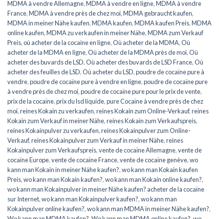
MDMA à vendre Allemagne
,
MDMA à vendre en ligne
,
MDMA à vendre
France
,
MDMA à vendre près de chez moi
,
MDMA gebraucht kaufen
,
MDMA in meiner Nähe kaufen
,
MDMA kaufen
,
MDMA kaufen Preis
,
MDMA
online kaufen
,
MDMA zu verkaufen in meiner Nähe
,
MDMA zum Verkauf
Preis
,
où acheter de la cocaïne en ligne
,
Où acheter de la MDMA
,
Où
acheter de la MDMA en ligne
,
Où acheter de la MDMA près de moi
,
Où
acheter des buvards de LSD
,
Où acheter des buvards de LSD France
,
Où
acheter des feuilles de LSD
,
Où acheter du LSD
,
poudre de cocaïne pure à
vendre
,
poudre de cocaïne pure à vendre en ligne
,
poudre de cocaïne pure
à vendre près de chez moi
,
poudre de cocaïne pure pour le prix de vente
,
prix de la cocaïne
,
prix du lsd liquide
,
pure Cocaïne à vendre près de chez
moi
,
reines Kokain zu verkaufen
,
reines Kokain zum Online-Verkauf
,
reines
Kokain zum Verkauf in meiner Nähe
,
reines Kokain zum Verkaufspreis
,
reines Kokainpulver zu verkaufen
,
reines Kokainpulver zum Online-
Verkauf
,
reines Kokainpulver zum Verkauf in meiner Nähe
,
reines
Kokainpulver zum Verkaufspreis
,
vente de cocaïne Allemagne
,
vente de
cocaïne Europe
,
vente de cocaïne France
,
vente de cocaïne genève
,
wo
kann man Kokain in meiner Nähe kaufen?
,
wo kann man Kokain kaufen
Preis
,
wo kann man Kokain kaufen?
,
wo kann man Kokain online kaufen?
,
wo kann man Kokainpulver in meiner Nähe kaufen? acheter de la cocaïne
sur Internet
,
wo kann man Kokainpulver kaufen?
,
wo kann man
Kokainpulver online kaufen?
,
wo kann man MDMA in meiner Nähe kaufen?
,
Wo kann man MDMA kaufen?
,
Wo kann man MDMA online kaufen?
,
wo