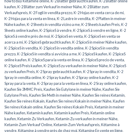
how to buy Ketamine online
,
K-2 Blätter gebraucht kaufen
,
K-2 Blätter online
kaufen
,
K-2 Blätter zum Verkauf in meiner Nähe
,
K-2 Blätter zum
Verkaufspreis
,
K-2 Fogli in vendita prezzo
,
K-2 Hojas en venta cerca de mí
,
K-2 Hojas para la venta en línea
,
K-2 Lastre in vendita
,
K-2 Platten in meiner
Nähe kaufen
,
K-2 Sheets in vendita vicino a me
,
K-2 Sheets kaufen Preis
,
K-2
Sheets online kaufen
,
K-2 SpiceS à vendre
,
K-2 SpiceS à vendre en ligne
,
K-2
SpiceS à vendre près de moi
,
K-2 SpiceS en venta
,
K-2 SpiceS en venta se
acerca a mí
,
K-2 SpiceS gebraucht kaufen
,
K-2 SpiceS in meiner Nähe kaufen
,
K-2 SpiceS in vendita
,
K-2 SpiceS in vendita online
,
K-2 SpiceS in vendita
prezzo
,
K-2 SpiceS in vendita si avvicina a me
,
K-2 SpiceS kaufen
,
K-2 SpiceS
online kaufen
,
K-2 SpiceS para la venta en línea
,
K-2 SpiceS precio de venta
,
K-2 SpiceS Preis kaufen
,
K-2 SpiceS zu verkaufen in meiner Nähe
,
K-2 SpiceS
zu verkaufen Preis
,
K-2 Spray gebraucht kaufen
,
K-2 Spray in vendita
,
K-2
Spray in vendita online
,
K-2 Spray kaufen
,
K-2 Spray online kaufen
,
K-2
Spray para la venta
,
K-2 Spray para la venta en línea
,
K-2 Sray online kaufen
,
Kaufen Sie 3MMC Preis
,
Kaufen Sie Eutylone in meiner Nähe
,
Kaufen Sie
Eutylone Preis
,
Kaufen Sie Meth in meiner Nähe
,
Kaufen Sie reines Ketamin
,
Kaufen Sie reines Kokain
,
Kaufen Sie reines Kokain in meiner Nähe
,
Kaufen
Sie reines Kokain online
,
Kaufen Sie reines Kokain Preis
,
Ketamin in meiner
Nähe kaufen
,
Ketamin kaufen
,
Ketamin kaufen Preis
,
Ketamin online
kaufen
,
Ketamin Zu Verkaufen
,
Ketamin Zu verkaufen in meiner Nähe
,
Ketamin Zum Verkauf Online
,
Ketamin Zum Verkaufspreis
,
Kétamine à
vendre
,
Kétamine à vendre près de chez moi
,
Kétamine En vente en ligne
,