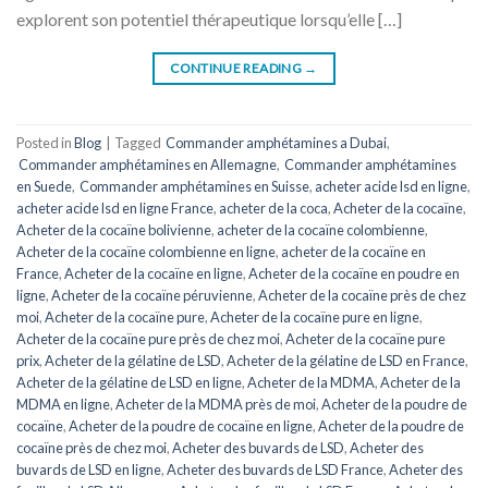
explorent son potentiel thérapeutique lorsqu’elle […]
CONTINUE READING
→
Posted in
Blog
|
Tagged
Commander amphétamines a Dubai
,
Commander amphétamines en Allemagne
,
Commander amphétamines
en Suede
,
Commander amphétamines en Suisse
,
acheter acide lsd en ligne
,
acheter acide lsd en ligne France
,
acheter de la coca
,
Acheter de la cocaïne
,
Acheter de la cocaïne bolivienne
,
acheter de la cocaïne colombienne
,
Acheter de la cocaïne colombienne en ligne
,
acheter de la cocaïne en
France
,
Acheter de la cocaïne en ligne
,
Acheter de la cocaïne en poudre en
ligne
,
Acheter de la cocaïne péruvienne
,
Acheter de la cocaïne près de chez
moi
,
Acheter de la cocaïne pure
,
Acheter de la cocaïne pure en ligne
,
Acheter de la cocaïne pure près de chez moi
,
Acheter de la cocaïne pure
prix
,
Acheter de la gélatine de LSD
,
Acheter de la gélatine de LSD en France
,
Acheter de la gélatine de LSD en ligne
,
Acheter de la MDMA
,
Acheter de la
MDMA en ligne
,
Acheter de la MDMA près de moi
,
Acheter de la poudre de
cocaïne
,
Acheter de la poudre de cocaïne en ligne
,
Acheter de la poudre de
cocaïne près de chez moi
,
Acheter des buvards de LSD
,
Acheter des
buvards de LSD en ligne
,
Acheter des buvards de LSD France
,
Acheter des