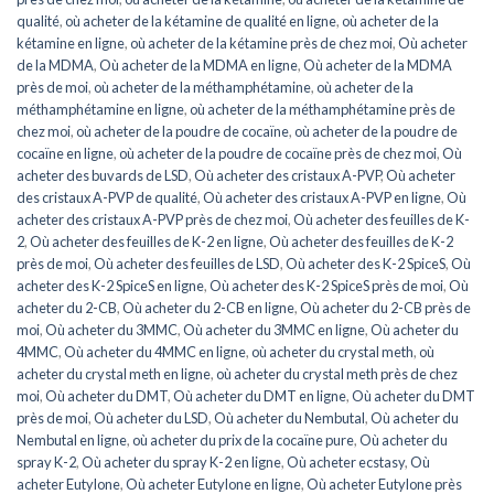
qualité
,
où acheter de la kétamine de qualité en ligne
,
où acheter de la
kétamine en ligne
,
où acheter de la kétamine près de chez moi
,
Où acheter
de la MDMA
,
Où acheter de la MDMA en ligne
,
Où acheter de la MDMA
près de moi
,
où acheter de la méthamphétamine
,
où acheter de la
méthamphétamine en ligne
,
où acheter de la méthamphétamine près de
chez moi
,
où acheter de la poudre de cocaïne
,
où acheter de la poudre de
cocaïne en ligne
,
où acheter de la poudre de cocaïne près de chez moi
,
Où
acheter des buvards de LSD
,
Où acheter des cristaux A-PVP
,
Où acheter
des cristaux A-PVP de qualité
,
Où acheter des cristaux A-PVP en ligne
,
Où
acheter des cristaux A-PVP près de chez moi
,
Où acheter des feuilles de K-
2
,
Où acheter des feuilles de K-2 en ligne
,
Où acheter des feuilles de K-2
près de moi
,
Où acheter des feuilles de LSD
,
Où acheter des K-2 SpiceS
,
Où
acheter des K-2 SpiceS en ligne
,
Où acheter des K-2 SpiceS près de moi
,
Où
acheter du 2-CB
,
Où acheter du 2-CB en ligne
,
Où acheter du 2-CB près de
moi
,
Où acheter du 3MMC
,
Où acheter du 3MMC en ligne
,
Où acheter du
4MMC
,
Où acheter du 4MMC en ligne
,
où acheter du crystal meth
,
où
acheter du crystal meth en ligne
,
où acheter du crystal meth près de chez
moi
,
Où acheter du DMT
,
Où acheter du DMT en ligne
,
Où acheter du DMT
près de moi
,
Où acheter du LSD
,
Où acheter du Nembutal
,
Où acheter du
Nembutal en ligne
,
où acheter du prix de la cocaïne pure
,
Où acheter du
spray K-2
,
Où acheter du spray K-2 en ligne
,
Où acheter ecstasy
,
Où
acheter Eutylone
,
Où acheter Eutylone en ligne
,
Où acheter Eutylone près