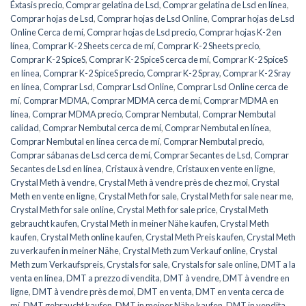
Éxtasis precio
,
Comprar gelatina de Lsd
,
Comprar gelatina de Lsd en línea
,
Comprar hojas de Lsd
,
Comprar hojas de Lsd Online
,
Comprar hojas de Lsd
Online Cerca de mí
,
Comprar hojas de Lsd precio
,
Comprar hojas K-2 en
línea
,
Comprar K-2 Sheets cerca de mí
,
Comprar K-2 Sheets precio
,
Comprar K-2 SpiceS
,
Comprar K-2 SpiceS cerca de mí
,
Comprar K-2 SpiceS
en línea
,
Comprar K-2 SpiceS precio
,
Comprar K-2 Spray
,
Comprar K-2 Sray
en línea
,
Comprar Lsd
,
Comprar Lsd Online
,
Comprar Lsd Online cerca de
mí
,
Comprar MDMA
,
Comprar MDMA cerca de mí
,
Comprar MDMA en
línea
,
Comprar MDMA precio
,
Comprar Nembutal
,
Comprar Nembutal
calidad
,
Comprar Nembutal cerca de mí
,
Comprar Nembutal en línea
,
Comprar Nembutal en línea cerca de mí
,
Comprar Nembutal precio
,
Comprar sábanas de Lsd cerca de mí
,
Comprar Secantes de Lsd
,
Comprar
Secantes de Lsd en línea
,
Cristaux à vendre
,
Cristaux en vente en ligne
,
Crystal Meth à vendre
,
Crystal Meth à vendre près de chez moi
,
Crystal
Meth en vente en ligne
,
Crystal Meth for sale
,
Crystal Meth for sale near me
,
Crystal Meth for sale online
,
Crystal Meth for sale price
,
Crystal Meth
gebraucht kaufen
,
Crystal Meth in meiner Nähe kaufen
,
Crystal Meth
kaufen
,
Crystal Meth online kaufen
,
Crystal Meth Preis kaufen
,
Crystal Meth
zu verkaufen in meiner Nähe
,
Crystal Meth zum Verkauf online
,
Crystal
Meth zum Verkaufspreis
,
Crystals for sale
,
Crystals for sale online
,
DMT a la
venta en línea
,
DMT a prezzo di vendita
,
DMT à vendre
,
DMT à vendre en
ligne
,
DMT à vendre près de moi
,
DMT en venta
,
DMT en venta cerca de
mí
,
DMT gebraucht kaufen
,
DMT in meiner Nähe kaufen
,
DMT in vendita
,