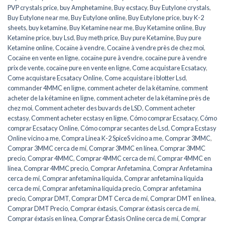
PVP crystals price
,
buy Amphetamine
,
Buy ecstacy
,
Buy Eutylone crystals
,
Buy Eutylone near me
,
Buy Eutylone online
,
Buy Eutylone price
,
buy K-2
sheets
,
buy ketamine
,
Buy Ketamine near me
,
Buy Ketamine online
,
Buy
Ketamine price
,
buy Lsd
,
Buy meth price
,
Buy pure Ketamine
,
Buy pure
Ketamine online
,
Cocaïne à vendre
,
Cocaïne à vendre près de chez moi
,
Cocaïne en vente en ligne
,
cocaïne pure à vendre
,
cocaïne pure à vendre
prix de vente
,
cocaïne pure en vente en ligne
,
Come acquistare Ecsatacy
,
Come acquistare Ecsatacy Online
,
Come acquistare i blotter Lsd
,
commander 4MMC en ligne
,
comment acheter de la kétamine
,
comment
acheter de la kétamine en ligne
,
comment acheter de la kétamine près de
chez moi
,
Comment acheter des buvards de LSD
,
Comment acheter
ecstasy
,
Comment acheter ecstasy en ligne
,
Cómo comprar Ecsatacy
,
Cómo
comprar Ecsatacy Online
,
Cómo comprar secantes de Lsd
,
Compra Ecstasy
Online vicino a me
,
Compra Linea K-2 SpiceS vicino a me
,
Comprar 3MMC
,
Comprar 3MMC cerca de mí
,
Comprar 3MMC en línea
,
Comprar 3MMC
precio
,
Comprar 4MMC
,
Comprar 4MMC cerca de mí
,
Comprar 4MMC en
línea
,
Comprar 4MMC precio
,
Comprar Anfetamina
,
Comprar Anfetamina
cerca de mí
,
Comprar anfetamina líquida
,
Comprar anfetamina líquida
cerca de mí
,
Comprar anfetamina líquida precio
,
Comprar anfetamina
precio
,
Comprar DMT
,
Comprar DMT Cerca de mí
,
Comprar DMT en línea
,
Comprar DMT Precio
,
Comprar éxtasis
,
Comprar éxtasis cerca de mí
,
Comprar éxtasis en línea
,
Comprar Éxtasis Online cerca de mí
,
Comprar