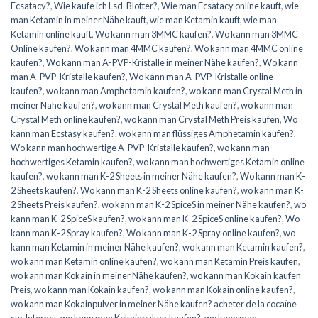
Ecsatacy?
,
Wie kaufe ich Lsd-Blotter?
,
Wie man Ecsatacy online kauft
,
wie
man Ketamin in meiner Nähe kauft
,
wie man Ketamin kauft
,
wie man
Ketamin online kauft
,
Wo kann man 3MMC kaufen?
,
Wo kann man 3MMC
Online kaufen?
,
Wo kann man 4MMC kaufen?
,
Wo kann man 4MMC online
kaufen?
,
Wo kann man A-PVP-Kristalle in meiner Nähe kaufen?
,
Wo kann
man A-PVP-Kristalle kaufen?
,
Wo kann man A-PVP-Kristalle online
kaufen?
,
wo kann man Amphetamin kaufen?
,
wo kann man Crystal Meth in
meiner Nähe kaufen?
,
wo kann man Crystal Meth kaufen?
,
wo kann man
Crystal Meth online kaufen?
,
wo kann man Crystal Meth Preis kaufen
,
Wo
kann man Ecstasy kaufen?
,
wo kann man flüssiges Amphetamin kaufen?
,
Wo kann man hochwertige A-PVP-Kristalle kaufen?
,
wo kann man
hochwertiges Ketamin kaufen?
,
wo kann man hochwertiges Ketamin online
kaufen?
,
wo kann man K-2 Sheets in meiner Nähe kaufen?
,
Wo kann man K-
2 Sheets kaufen?
,
Wo kann man K-2 Sheets online kaufen?
,
wo kann man K-
2 Sheets Preis kaufen?
,
wo kann man K-2 SpiceS in meiner Nähe kaufen?
,
wo
kann man K-2 SpiceS kaufen?
,
wo kann man K-2 SpiceS online kaufen?
,
Wo
kann man K-2 Spray kaufen?
,
Wo kann man K-2 Spray online kaufen?
,
wo
kann man Ketamin in meiner Nähe kaufen?
,
wo kann man Ketamin kaufen?
,
wo kann man Ketamin online kaufen?
,
wo kann man Ketamin Preis kaufen
,
wo kann man Kokain in meiner Nähe kaufen?
,
wo kann man Kokain kaufen
Preis
,
wo kann man Kokain kaufen?
,
wo kann man Kokain online kaufen?
,
wo kann man Kokainpulver in meiner Nähe kaufen? acheter de la cocaïne