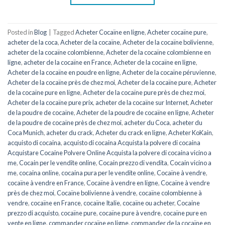
Posted in
Blog
|
Tagged
Acheter Cocaïne en ligne
,
Acheter cocaïne pure
,
acheter de la coca
,
Acheter de la cocaïne
,
Acheter de la cocaïne bolivienne
,
acheter de la cocaïne colombienne
,
Acheter de la cocaïne colombienne en
ligne
,
acheter de la cocaïne en France
,
Acheter de la cocaïne en ligne
,
Acheter de la cocaïne en poudre en ligne
,
Acheter de la cocaïne péruvienne
,
Acheter de la cocaïne près de chez moi
,
Acheter de la cocaïne pure
,
Acheter
de la cocaïne pure en ligne
,
Acheter de la cocaïne pure près de chez moi
,
Acheter de la cocaïne pure prix
,
acheter de la cocaïne sur Internet
,
Acheter
de la poudre de cocaïne
,
Acheter de la poudre de cocaïne en ligne
,
Acheter
de la poudre de cocaïne près de chez moi
,
acheter du Coca
,
acheter du
Coca Munich
,
acheter du crack
,
Acheter du crack en ligne
,
Acheter KoKain
,
acquisto di cocaina
,
acquisto di cocaina Acquista la polvere di cocaina
Acquistare Cocaine Polvere Online Acquista la polvere di cocaina vicino a
me
,
Cocain per le vendite online
,
Cocain prezzo di vendita
,
Cocain vicino a
me
,
cocaina online
,
cocaina pura per le vendite online
,
Cocaïne à vendre
,
cocaïne à vendre en France
,
Cocaïne à vendre en ligne
,
Cocaïne à vendre
près de chez moi
,
Cocaïne bolivienne à vendre
,
cocaïne colombienne à
vendre
,
cocaïne en France
,
cocaïne Italie
,
cocaïne ou acheter
,
Cocaine
prezzo di acquisto
,
cocaïne pure
,
cocaïne pure à vendre
,
cocaïne pure en
vente en ligne
,
commander cocaïne en ligne
,
commander de la cocaïne en