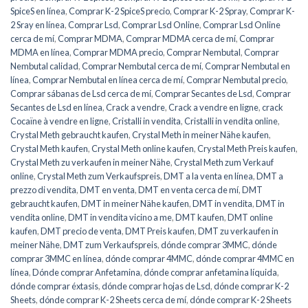
SpiceS en línea
,
Comprar K-2 SpiceS precio
,
Comprar K-2 Spray
,
Comprar K-
2 Sray en línea
,
Comprar Lsd
,
Comprar Lsd Online
,
Comprar Lsd Online
cerca de mí
,
Comprar MDMA
,
Comprar MDMA cerca de mí
,
Comprar
MDMA en línea
,
Comprar MDMA precio
,
Comprar Nembutal
,
Comprar
Nembutal calidad
,
Comprar Nembutal cerca de mí
,
Comprar Nembutal en
línea
,
Comprar Nembutal en línea cerca de mí
,
Comprar Nembutal precio
,
Comprar sábanas de Lsd cerca de mí
,
Comprar Secantes de Lsd
,
Comprar
Secantes de Lsd en línea
,
Crack a vendre
,
Crack a vendre en ligne
,
crack
Cocaïne à vendre en ligne
,
Cristalli in vendita
,
Cristalli in vendita online
,
Crystal Meth gebraucht kaufen
,
Crystal Meth in meiner Nähe kaufen
,
Crystal Meth kaufen
,
Crystal Meth online kaufen
,
Crystal Meth Preis kaufen
,
Crystal Meth zu verkaufen in meiner Nähe
,
Crystal Meth zum Verkauf
online
,
Crystal Meth zum Verkaufspreis
,
DMT a la venta en línea
,
DMT a
prezzo di vendita
,
DMT en venta
,
DMT en venta cerca de mí
,
DMT
gebraucht kaufen
,
DMT in meiner Nähe kaufen
,
DMT in vendita
,
DMT in
vendita online
,
DMT in vendita vicino a me
,
DMT kaufen
,
DMT online
kaufen
,
DMT precio de venta
,
DMT Preis kaufen
,
DMT zu verkaufen in
meiner Nähe
,
DMT zum Verkaufspreis
,
dónde comprar 3MMC
,
dónde
comprar 3MMC en línea
,
dónde comprar 4MMC
,
dónde comprar 4MMC en
línea
,
Dónde comprar Anfetamina
,
dónde comprar anfetamina líquida
,
dónde comprar éxtasis
,
dónde comprar hojas de Lsd
,
dónde comprar K-2
Sheets
,
dónde comprar K-2 Sheets cerca de mí
,
dónde comprar K-2 Sheets