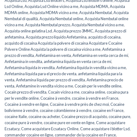
Acquista Lsd
,
Acquista Lsd Blotters
,
Acquista Lsd Blotters online
,
Acquista
Lsd Online
,
Acquista Lsd Online vicino a me
,
Acquista MDMA
,
Acquista
MDMA online
,
Acquista MDMA vicino a me
,
Acquista Nembutal
,
Acquista
Nembutal di qualità
,
Acquista Nembutal online
,
Acquista Nembutal online
vicino a me
,
Acquista Nembutal prezzo
,
Acquista Nembutal vicino a me
,
Acquista online gelatina Lsd
,
Acquista prezzo 3MMC
,
Acquista prezzo di
anfetamina
,
Acquista prezzo liquido Anfetamina
,
acquisto di cocaina
,
acquisto di cocaina Acquista la polvere di cocaina Acquistare Cocaine
Polvere Online Acquista la polvere di cocaina vicino a me
,
Anfetamina a
prezzo di vendita
,
Anfetamina en venta
,
Anfetamina en venta cerca de mí
,
Anfetamina in vendita
,
anfetamina líquida en venta cerca de mí
,
Anfetamina liquida in vendita
,
Anfetamina liquida in vendita vicino a me
,
Anfetamina líquida para el precio de venta
,
anfetamina líquida para la
venta
,
Anfetamina liquida per prezzo di vendita
,
Anfetamina precio de
venta
,
Anfetamine in vendita vicino a me
,
Cocain per le vendite online
,
Cocain prezzo di vendita
,
Cocain vicino a me
,
cocaina online
,
cocaina pura
per le vendite online
,
Cocaïne à vendre
,
cocaïne à vendre en France
,
Cocaïne à vendre en ligne
,
Cocaïne à vendre près de chez moi
,
Cocaïne
bolivienne à vendre
,
cocaïne colombienne à vendre
,
cocaïne en France
,
cocaïne Italie
,
cocaïne ou acheter
,
Cocaine prezzo di acquisto
,
cocaïne pure
,
cocaïne pure à vendre
,
cocaïne pure en vente en ligne
,
Come acquistare
Ecsatacy
,
Come acquistare Ecsatacy Online
,
Come acquistare i blotter Lsd
,
commander cocaïne en ligne
,
commander de la cocaïne en France
,