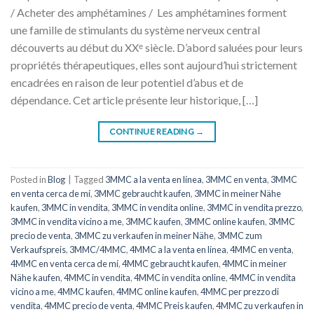
/ Acheter des amphétamines / Les amphétamines forment
une famille de stimulants du système nerveux central
découverts au début du XXᵉ siècle. D’abord saluées pour leurs
propriétés thérapeutiques, elles sont aujourd’hui strictement
encadrées en raison de leur potentiel d’abus et de
dépendance. Cet article présente leur historique, […]
CONTINUE READING
→
Posted in
Blog
|
Tagged
3MMC a la venta en línea
,
3MMC en venta
,
3MMC
en venta cerca de mí
,
3MMC gebraucht kaufen
,
3MMC in meiner Nähe
kaufen
,
3MMC in vendita
,
3MMC in vendita online
,
3MMC in vendita prezzo
,
3MMC in vendita vicino a me
,
3MMC kaufen
,
3MMC online kaufen
,
3MMC
precio de venta
,
3MMC zu verkaufen in meiner Nähe
,
3MMC zum
Verkaufspreis
,
3MMC/4MMC
,
4MMC a la venta en línea
,
4MMC en venta
,
4MMC en venta cerca de mí
,
4MMC gebraucht kaufen
,
4MMC in meiner
Nähe kaufen
,
4MMC in vendita
,
4MMC in vendita online
,
4MMC in vendita
vicino a me
,
4MMC kaufen
,
4MMC online kaufen
,
4MMC per prezzo di
vendita
,
4MMC precio de venta
,
4MMC Preis kaufen
,
4MMC zu verkaufen in