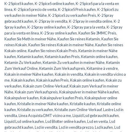
K-2 SpiceS kaufen
,
K-2 SpiceS online kaufen
,
K-2 SpiceS para la venta en
línea
,
K-2 SpiceS precio de venta
,
K-2 SpiceS Preis kaufen
,
K-2 SpiceS zu
verkaufen in meiner Nähe
,
K-2 SpiceS zu verkaufen Preis
,
K-2 Spray
gebraucht kaufen
,
K-2 Spray in vendita
,
K-2 Spray in vendita online
,
K-2
Spray kaufen
,
K-2 Spray online kaufen
,
K-2 Spray para la venta
,
K-2 Spray
para la venta en línea
,
K-2 Sray online kaufen
,
Kaufen Sie 3MMC Preis
,
Kaufen Sie Meth in meiner Nähe
,
Kaufen Sie reines Ketamin
,
Kaufen Sie
reines Kokain
,
Kaufen Sie reines Kokain in meiner Nähe
,
Kaufen Sie reines
Kokain online
,
Kaufen Sie reines Kokain Preis
,
Ketamin in meiner Nähe
kaufen
,
Ketamin kaufen
,
Ketamin kaufen Preis
,
Ketamin online kaufen
,
Ketamin Zu Verkaufen
,
Ketamin Zu verkaufen in meiner Nähe
,
Ketamin
Zum Verkauf Online
,
Ketamin Zum Verkaufspreis
,
Kétamine à vendre
,
Kokain in meiner Nähe kaufen
,
Kokain in vendita
,
Kokain in vendita vicino a
me
,
Kokain kaufen
,
Kokain kaufen Preis
,
Kokain online kaufen
,
Kokain zu
verkaufen
,
Kokain zum Online-Verkauf
,
Kokain zum Verkauf in meiner
Nähe
,
Kokain zum Verkaufspreis
,
Kokainpulver in meiner Nähe kaufen
,
Kokainpulver kaufen
,
Kokainpulver kaufen Preis
,
Kokainpulver online
kaufen
,
Kristalle in meiner Nähe kaufen
,
Kristalle kaufen
,
Kristalle online
kaufen
,
Kristalle zu verkaufen
,
Kristalle zum Online-Verkauf
,
Lastre Lsd in
vendita
,
Linea Acquista DMT vicino a me
,
Liquid Lsd gebraucht kaufen
,
Liquid Lsd online kaufen
,
Lsd Blotter online kaufen
,
Lsd en venta
,
Lsd
gebraucht kaufen
,
Lsd in vendita
,
Lsd in vendita prezzo
,
Lsd kaufen
,
Lsd