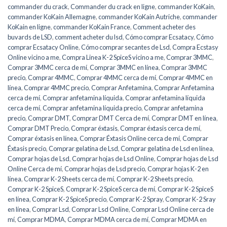
commander du crack
,
Commander du crack en ligne
,
commander KoKain
,
commander KoKain Allemagne
,
commander KoKain Autriche
,
commander
KoKain en ligne
,
commander KoKain France
,
Comment acheter des
buvards de LSD
,
comment acheter du lsd
,
Cómo comprar Ecsatacy
,
Cómo
comprar Ecsatacy Online
,
Cómo comprar secantes de Lsd
,
Compra Ecstasy
Online vicino a me
,
Compra Linea K-2 SpiceS vicino a me
,
Comprar 3MMC
,
Comprar 3MMC cerca de mí
,
Comprar 3MMC en línea
,
Comprar 3MMC
precio
,
Comprar 4MMC
,
Comprar 4MMC cerca de mí
,
Comprar 4MMC en
línea
,
Comprar 4MMC precio
,
Comprar Anfetamina
,
Comprar Anfetamina
cerca de mí
,
Comprar anfetamina líquida
,
Comprar anfetamina líquida
cerca de mí
,
Comprar anfetamina líquida precio
,
Comprar anfetamina
precio
,
Comprar DMT
,
Comprar DMT Cerca de mí
,
Comprar DMT en línea
,
Comprar DMT Precio
,
Comprar éxtasis
,
Comprar éxtasis cerca de mí
,
Comprar éxtasis en línea
,
Comprar Éxtasis Online cerca de mí
,
Comprar
Éxtasis precio
,
Comprar gelatina de Lsd
,
Comprar gelatina de Lsd en línea
,
Comprar hojas de Lsd
,
Comprar hojas de Lsd Online
,
Comprar hojas de Lsd
Online Cerca de mí
,
Comprar hojas de Lsd precio
,
Comprar hojas K-2 en
línea
,
Comprar K-2 Sheets cerca de mí
,
Comprar K-2 Sheets precio
,
Comprar K-2 SpiceS
,
Comprar K-2 SpiceS cerca de mí
,
Comprar K-2 SpiceS
en línea
,
Comprar K-2 SpiceS precio
,
Comprar K-2 Spray
,
Comprar K-2 Sray
en línea
,
Comprar Lsd
,
Comprar Lsd Online
,
Comprar Lsd Online cerca de
mí
,
Comprar MDMA
,
Comprar MDMA cerca de mí
,
Comprar MDMA en