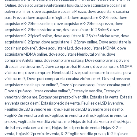
Online
,
dove acquistare Anfetamina liquida
,
Dove acquistare cocaina in
polvere online?
,
dove acquistare cocaina Prezzo
,
dove acquistare cocaina
pura Prezzo
,
dove acquistare fogli Lsd
,
dove acquistare K-2 Sheets
,
dove
acquistare K-2 Sheets online
,
dove acquistare K-2 Sheets prezzo
,
dove
acquistare K-2 Sheets vicino a me
,
dove acquistare K-2 SpiceS
,
dove
acquistare K-2 SpiceS online
,
dove acquistare K-2 SpiceS vicino a me
,
dove
acquistare K-2 Spray
,
dove acquistare K-2 Spray online
,
Dove acquistare la
cocaina in polvere?
,
dove acquistare Lsd
,
dove acquistare MDMA
,
dove
acquistare MDMA online
,
dove acquistare Nembutal online
,
dove
comprare Anfetamina
,
dove comprare Ecstasy
,
Dove comprare la polvere
di cocaina vicino a me?
,
Dove comprare lsd Blotters
,
dove comprare MDMA
vicino a me
,
dove comprare Nembutal
,
Dove puoi comprare la cocaina pura
vicino a me?
,
Dove puoi comprare la cocaina vicino a me?
,
Dove si possono
acquistare cocaina pura online?
,
Dove si possono acquistare cocaina pura?
,
Dove si può acquistare cocaina online?
,
Ecstasy in vendita
,
Ecstasy in
vendita vicino a me
,
Ecstasy per prezzo di vendita
,
Éxtasis a la venta
,
Éxtasis
en venta cerca de mí
,
Éxtasis precio de venta
,
Feuilles de LSD à vendre
,
Feuilles de LSD à vendre en ligne
,
Feuilles de LSD à vendre près de moi
,
Fogli K-2 in vendita online
,
Fogli Lsd in vendita online
,
Fogli Lsd in vendita
prezzo
,
Fogli Lsd in vendita vicino a me
,
Hojas de lsd a la venta online
,
Hojas
de lsd en venta cerca de mí
,
Hojas de lsd precio de venta
,
Hojas K-2 en
venta
,
Hojas K-2 precio de venta
,
K-2 Fogli in vendita prezzo
,
K-2 Hojas en