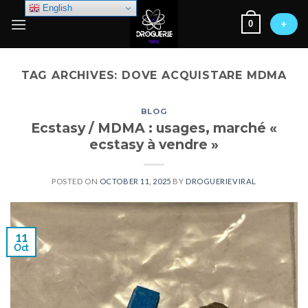
Skip
English
0
to
+
content
TAG ARCHIVES:
DOVE ACQUISTARE MDMA
BLOG
Ecstasy / MDMA : usages, marché «
ecstasy à vendre »
POSTED ON
OCTOBER 11, 2025
BY
DROGUERIEVIRAL
11
Oct