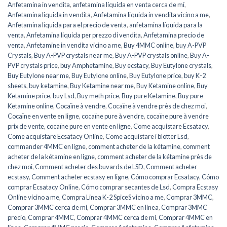
Anfetamina in vendita
,
anfetamina líquida en venta cerca de mí
,
Anfetamina liquida in vendita
,
Anfetamina liquida in vendita vicino a me
,
Anfetamina líquida para el precio de venta
,
anfetamina líquida para la
venta
,
Anfetamina liquida per prezzo di vendita
,
Anfetamina precio de
venta
,
Anfetamine in vendita vicino a me
,
Buy 4MMC online
,
buy A-PVP
Crystals
,
Buy A-PVP crystals near me
,
Buy A-PVP crystals online
,
Buy A-
PVP crystals price
,
buy Amphetamine
,
Buy ecstacy
,
Buy Eutylone crystals
,
Buy Eutylone near me
,
Buy Eutylone online
,
Buy Eutylone price
,
buy K-2
sheets
,
buy ketamine
,
Buy Ketamine near me
,
Buy Ketamine online
,
Buy
Ketamine price
,
buy Lsd
,
Buy meth price
,
Buy pure Ketamine
,
Buy pure
Ketamine online
,
Cocaïne à vendre
,
Cocaïne à vendre près de chez moi
,
Cocaïne en vente en ligne
,
cocaïne pure à vendre
,
cocaïne pure à vendre
prix de vente
,
cocaïne pure en vente en ligne
,
Come acquistare Ecsatacy
,
Come acquistare Ecsatacy Online
,
Come acquistare i blotter Lsd
,
commander 4MMC en ligne
,
comment acheter de la kétamine
,
comment
acheter de la kétamine en ligne
,
comment acheter de la kétamine près de
chez moi
,
Comment acheter des buvards de LSD
,
Comment acheter
ecstasy
,
Comment acheter ecstasy en ligne
,
Cómo comprar Ecsatacy
,
Cómo
comprar Ecsatacy Online
,
Cómo comprar secantes de Lsd
,
Compra Ecstasy
Online vicino a me
,
Compra Linea K-2 SpiceS vicino a me
,
Comprar 3MMC
,
Comprar 3MMC cerca de mí
,
Comprar 3MMC en línea
,
Comprar 3MMC
precio
,
Comprar 4MMC
,
Comprar 4MMC cerca de mí
,
Comprar 4MMC en