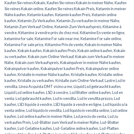
Kaufen Sie reines Kokain
,
Kaufen Sie reines Kokain in meiner Nähe
,
Kaufen
Sie reines Kokain online
,
Kaufen Sie reines Kokain Preis
,
Ketamin in meiner
Nähe kaufen
,
Ketamin kaufen
,
Ketamin kaufen Preis
,
Ketamin online
kaufen
,
Ketamin Zu Verkaufen
,
Ketamin Zu verkaufen in meiner Nähe
,
Ketamin Zum Verkauf Online
,
Ketamin Zum Verkaufspreis
,
Kétamine à
vendre
,
Kétamine à vendre près de chez moi
,
Kétamine En vente en ligne
,
ketamine for sale
,
Ketamine For sale near me
,
Ketamine For sale online
,
Ketamine For sale price
,
Kétamine Prix de vente
,
Kokain in meiner Nähe
kaufen
,
Kokain kaufen
,
Kokain kaufen Preis
,
Kokain online kaufen
,
Kokain
zu verkaufen
,
Kokain zum Online-Verkauf
,
Kokain zum Verkauf in meiner
Nähe
,
Kokain zum Verkaufspreis
,
Kokainpulver in meiner Nähe kaufen
,
Kokainpulver kaufen
,
Kokainpulver kaufen Preis
,
Kokainpulver online
kaufen
,
Kristalle in meiner Nähe kaufen
,
Kristalle kaufen
,
Kristalle online
kaufen
,
Kristalle zu verkaufen
,
Kristalle zum Online-Verkauf
,
Lastre Lsd in
vendita
,
Linea Acquista DMT vicino a me
,
Liquid Lsd gebraucht kaufen
,
Liquid Lsd online kaufen
,
LSD à vendre
,
Lsd Blotter online kaufen
,
Lsd en
venta
,
Lsd gebraucht kaufen
,
Lsd in vendita
,
Lsd in vendita prezzo
,
Lsd
kaufen
,
LSD liquide à vendre
,
LSD liquide à vendre en ligne
,
Lsd líquido a la
venta online
,
Lsd liquido in vendita
,
Lsd liquido in vendita online
,
Lsd online
kaufen
,
Lsd online kaufen in meiner Nähe
,
Lsd precio de venta
,
Lsd zu
verkaufen Preis
,
Lsd-Blätter zum Verkauf in meiner Nähe
,
Lsd-Blotter
kaufen
,
Lsd-Gelatine kaufen
,
Lsd-Gelatine online kaufen
,
Lsd-Platten