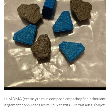
La MDMA (ecstasy) est un composé empathogène-stimulant
largement connu dans les milieux festifs. Elle fait aussi l’objet