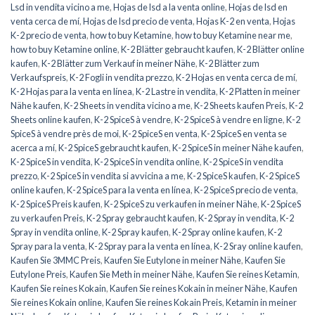
Lsd in vendita vicino a me
,
Hojas de lsd a la venta online
,
Hojas de lsd en
venta cerca de mí
,
Hojas de lsd precio de venta
,
Hojas K-2 en venta
,
Hojas
K-2 precio de venta
,
how to buy Ketamine
,
how to buy Ketamine near me
,
how to buy Ketamine online
,
K-2 Blätter gebraucht kaufen
,
K-2 Blätter online
kaufen
,
K-2 Blätter zum Verkauf in meiner Nähe
,
K-2 Blätter zum
Verkaufspreis
,
K-2 Fogli in vendita prezzo
,
K-2 Hojas en venta cerca de mí
,
K-2 Hojas para la venta en línea
,
K-2 Lastre in vendita
,
K-2 Platten in meiner
Nähe kaufen
,
K-2 Sheets in vendita vicino a me
,
K-2 Sheets kaufen Preis
,
K-2
Sheets online kaufen
,
K-2 SpiceS à vendre
,
K-2 SpiceS à vendre en ligne
,
K-2
SpiceS à vendre près de moi
,
K-2 SpiceS en venta
,
K-2 SpiceS en venta se
acerca a mí
,
K-2 SpiceS gebraucht kaufen
,
K-2 SpiceS in meiner Nähe kaufen
,
K-2 SpiceS in vendita
,
K-2 SpiceS in vendita online
,
K-2 SpiceS in vendita
prezzo
,
K-2 SpiceS in vendita si avvicina a me
,
K-2 SpiceS kaufen
,
K-2 SpiceS
online kaufen
,
K-2 SpiceS para la venta en línea
,
K-2 SpiceS precio de venta
,
K-2 SpiceS Preis kaufen
,
K-2 SpiceS zu verkaufen in meiner Nähe
,
K-2 SpiceS
zu verkaufen Preis
,
K-2 Spray gebraucht kaufen
,
K-2 Spray in vendita
,
K-2
Spray in vendita online
,
K-2 Spray kaufen
,
K-2 Spray online kaufen
,
K-2
Spray para la venta
,
K-2 Spray para la venta en línea
,
K-2 Sray online kaufen
,
Kaufen Sie 3MMC Preis
,
Kaufen Sie Eutylone in meiner Nähe
,
Kaufen Sie
Eutylone Preis
,
Kaufen Sie Meth in meiner Nähe
,
Kaufen Sie reines Ketamin
,
Kaufen Sie reines Kokain
,
Kaufen Sie reines Kokain in meiner Nähe
,
Kaufen
Sie reines Kokain online
,
Kaufen Sie reines Kokain Preis
,
Ketamin in meiner