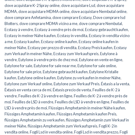
dove acquistare K-2 Spray online
,
dove acquistare Lsd
,
dove acquistare
MDMA
,
dove acquistare MDMA online
,
dove acquistare Nembutal online
,
dove comprare Anfetamina
,
dove comprare Ecstasy
,
Dove comprare lsd
Blotters
,
dove comprare MDMA vicino a me
,
dove comprare Nembutal
,
Ecstasy à vendre
,
Ecstasy à vendre près de moi
,
Ecstasy gebraucht kaufen
,
Ecstasy in meiner Nähe kaufen
,
Ecstasy in vendita
,
Ecstasy in vendita vicino
a me
,
Ecstasy kaufen
,
Ecstasy online kaufen
,
Ecstasy online kaufen in
meiner Nähe
,
Ecstasy per prezzo di vendita
,
Ecstasy Preis kaufen
,
Ecstasy
zum Verkauf in meiner Nähe
,
Ecstasy zum Verkaufspreis
,
Eutylone à
vendre
,
Eutylone à vendre près de chez moi
,
Eutylone en vente en ligne
,
Eutylone for sale
,
Eutylone for sale near me
,
Eutylone for sale online
,
Eutylone for sale price
,
Eutylone gebraucht kaufen
,
Eutylone Kristalle
kaufen
,
Eutylone online kaufen
,
Eutylone zu verkaufen in meiner Nähe
,
Eutylone zum Verkauf online
,
Eutylone zum Verkauf Preis
,
Éxtasis a la venta
,
Éxtasis en venta cerca de mí
,
Éxtasis precio de venta
,
Feuilles de K-2 à
vendre
,
Feuilles de K-2 à vendre en ligne
,
Feuilles de K-2 à vendre près de
moi
,
Feuilles de LSD à vendre
,
Feuilles de LSD à vendre en ligne
,
Feuilles de
LSD à vendre près de moi
,
Flüssiges Amphetamin in meiner Nähe kaufen
,
Flüssiges Amphetamin kaufen
,
Flüssiges Amphetamin kaufen Preis
,
flüssiges Amphetamin zu verkaufen
,
flüssiges Amphetamin zum Verkauf in
meiner Nähe
,
flüssiges Amphetamin zum Verkaufspreis
,
Fogli K-2 in
vendita online
,
Fogli Lsd in vendita online
,
Fogli Lsd in vendita prezzo
,
Fogli