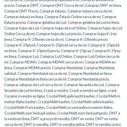
precio
,
Comprar DMT
,
Comprar DMT Cerca de mí
,
Comprar DMT en línea
,
Comprar DMT Precio
,
Comprar éxtasis
,
Comprar éxtasis cerca de mí
,
Comprar éxtasis en línea
,
Comprar Éxtasis Online cerca de mí
,
Comprar
Éxtasis precio
,
Comprar gelatina de Lsd
,
Comprar gelatina de Lsd en línea
,
Comprar hojas de Lsd
,
Comprar hojas de Lsd Online
,
Comprar hojas de Lsd
Online Cerca de mí
,
Comprar hojas de Lsd precio
,
Comprar hojas K-2 en
línea
,
Comprar K-2 Sheets cerca de mí
,
Comprar K-2 Sheets precio
,
Comprar K-2 SpiceS
,
Comprar K-2 SpiceS cerca de mí
,
Comprar K-2 SpiceS
en línea
,
Comprar K-2 SpiceS precio
,
Comprar K-2 Spray
,
Comprar K-2 Sray
en línea
,
Comprar Lsd
,
Comprar Lsd Online
,
Comprar Lsd Online cerca de
mí
,
Comprar MDMA
,
Comprar MDMA cerca de mí
,
Comprar MDMA en
línea
,
Comprar MDMA precio
,
Comprar Nembutal
,
Comprar Nembutal
calidad
,
Comprar Nembutal cerca de mí
,
Comprar Nembutal en línea
,
Comprar Nembutal en línea cerca de mí
,
Comprar Nembutal precio
,
Comprar sábanas de Lsd cerca de mí
,
Comprar Secantes de Lsd
,
Comprar
Secantes de Lsd en línea
,
Crack a vendre
,
Crack a vendre en ligne
,
crack
Cocaïne à vendre en ligne
,
Crystal Meth gebraucht kaufen
,
Crystal Meth in
meiner Nähe kaufen
,
Crystal Meth kaufen
,
Crystal Meth online kaufen
,
Crystal Meth Preis kaufen
,
Crystal Meth zu verkaufen in meiner Nähe
,
Crystal Meth zum Verkauf online
,
Crystal Meth zum Verkaufspreis
,
DMT a
la venta en línea
,
DMT a prezzo di vendita
,
DMT en venta
,
DMT en venta
cerca de mí
,
DMT in vendita
,
DMT in vendita online
,
DMT in vendita vicino