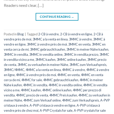
Readers need clear, […]
CONTINUE READING
→
Posted in
Blog
|
Tagged
2-CB à vendre
,
2-CB à vendre en ligne
,
2-CB à
vendre près de moi
,
3MMC a la venta en línea
,
3MMC à vendre
,
3MMC à
vendre en ligne
,
3MMC à vendre près de moi
,
3MMC en venta
,
3MMC en
venta cerca de mí
,
3MMC gebraucht kaufen
,
3MMC in meiner Nähe kaufen
,
3MMC in vendita
,
3MMC in vendita online
,
3MMC in vendita prezzo
,
3MMC
in vendita vicino a me
,
3MMC kaufen
,
3MMC online kaufen
,
3MMC precio
de venta
,
3MMC zu verkaufen in meiner Nähe
,
3MMC zum Verkaufspreis
,
3MMC/4MMC
,
4MMC a la venta en línea
,
4MMC à vendre
,
4MMC à vendre
en ligne
,
4MMC à vendre près de moi
,
4MMC en venta
,
4MMC en venta
cerca de mí
,
4MMC for sale
,
4MMC gebraucht kaufen
,
4MMC in meiner
Nähe kaufen
,
4MMC in vendita
,
4MMC in vendita online
,
4MMC in vendita
vicino a me
,
4MMC kaufen
,
4MMC online kaufen
,
4MMC per prezzo di
vendita
,
4MMC precio de venta
,
4MMC Preis kaufen
,
4MMC zu verkaufen in
meiner Nähe
,
4MMC zum Verkauf online
,
4MMC zum Verkaufspreis
,
A-PVP
cristaux à vendre
,
A-PVP cristaux à vendre en ligne
,
A-PVP cristaux à
vendre près de chez moi
,
A-PVP Crystals for sale
,
A-PVP crystals for sale