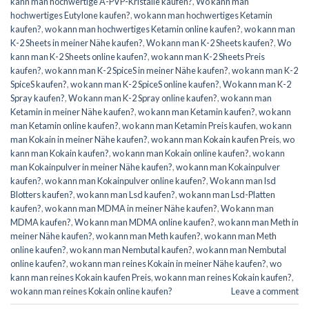
kann man hochwertige A-PVP-Kristalle kaufen?
,
Wo kann man
hochwertiges Eutylone kaufen?
,
wo kann man hochwertiges Ketamin
kaufen?
,
wo kann man hochwertiges Ketamin online kaufen?
,
wo kann man
K-2 Sheets in meiner Nähe kaufen?
,
Wo kann man K-2 Sheets kaufen?
,
Wo
kann man K-2 Sheets online kaufen?
,
wo kann man K-2 Sheets Preis
kaufen?
,
wo kann man K-2 SpiceS in meiner Nähe kaufen?
,
wo kann man K-2
SpiceS kaufen?
,
wo kann man K-2 SpiceS online kaufen?
,
Wo kann man K-2
Spray kaufen?
,
Wo kann man K-2 Spray online kaufen?
,
wo kann man
Ketamin in meiner Nähe kaufen?
,
wo kann man Ketamin kaufen?
,
wo kann
man Ketamin online kaufen?
,
wo kann man Ketamin Preis kaufen
,
wo kann
man Kokain in meiner Nähe kaufen?
,
wo kann man Kokain kaufen Preis
,
wo
kann man Kokain kaufen?
,
wo kann man Kokain online kaufen?
,
wo kann
man Kokainpulver in meiner Nähe kaufen?
,
wo kann man Kokainpulver
kaufen?
,
wo kann man Kokainpulver online kaufen?
,
Wo kann man lsd
Blotters kaufen?
,
wo kann man Lsd kaufen?
,
wo kann man Lsd-Platten
kaufen?
,
wo kann man MDMA in meiner Nähe kaufen?
,
Wo kann man
MDMA kaufen?
,
Wo kann man MDMA online kaufen?
,
wo kann man Meth in
meiner Nähe kaufen?
,
wo kann man Meth kaufen?
,
wo kann man Meth
online kaufen?
,
wo kann man Nembutal kaufen?
,
wo kann man Nembutal
online kaufen?
,
wo kann man reines Kokain in meiner Nähe kaufen?
,
wo
kann man reines Kokain kaufen Preis
,
wo kann man reines Kokain kaufen?
,
wo kann man reines Kokain online kaufen?
Leave a comment