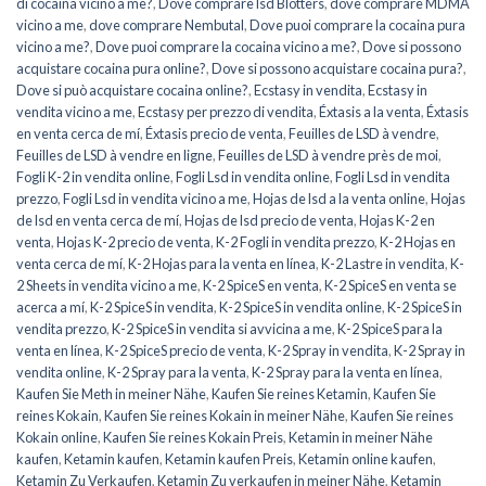
di cocaina vicino a me?
,
Dove comprare lsd Blotters
,
dove comprare MDMA
vicino a me
,
dove comprare Nembutal
,
Dove puoi comprare la cocaina pura
vicino a me?
,
Dove puoi comprare la cocaina vicino a me?
,
Dove si possono
acquistare cocaina pura online?
,
Dove si possono acquistare cocaina pura?
,
Dove si può acquistare cocaina online?
,
Ecstasy in vendita
,
Ecstasy in
vendita vicino a me
,
Ecstasy per prezzo di vendita
,
Éxtasis a la venta
,
Éxtasis
en venta cerca de mí
,
Éxtasis precio de venta
,
Feuilles de LSD à vendre
,
Feuilles de LSD à vendre en ligne
,
Feuilles de LSD à vendre près de moi
,
Fogli K-2 in vendita online
,
Fogli Lsd in vendita online
,
Fogli Lsd in vendita
prezzo
,
Fogli Lsd in vendita vicino a me
,
Hojas de lsd a la venta online
,
Hojas
de lsd en venta cerca de mí
,
Hojas de lsd precio de venta
,
Hojas K-2 en
venta
,
Hojas K-2 precio de venta
,
K-2 Fogli in vendita prezzo
,
K-2 Hojas en
venta cerca de mí
,
K-2 Hojas para la venta en línea
,
K-2 Lastre in vendita
,
K-
2 Sheets in vendita vicino a me
,
K-2 SpiceS en venta
,
K-2 SpiceS en venta se
acerca a mí
,
K-2 SpiceS in vendita
,
K-2 SpiceS in vendita online
,
K-2 SpiceS in
vendita prezzo
,
K-2 SpiceS in vendita si avvicina a me
,
K-2 SpiceS para la
venta en línea
,
K-2 SpiceS precio de venta
,
K-2 Spray in vendita
,
K-2 Spray in
vendita online
,
K-2 Spray para la venta
,
K-2 Spray para la venta en línea
,
Kaufen Sie Meth in meiner Nähe
,
Kaufen Sie reines Ketamin
,
Kaufen Sie
reines Kokain
,
Kaufen Sie reines Kokain in meiner Nähe
,
Kaufen Sie reines
Kokain online
,
Kaufen Sie reines Kokain Preis
,
Ketamin in meiner Nähe
kaufen
,
Ketamin kaufen
,
Ketamin kaufen Preis
,
Ketamin online kaufen
,
Ketamin Zu Verkaufen
,
Ketamin Zu verkaufen in meiner Nähe
,
Ketamin