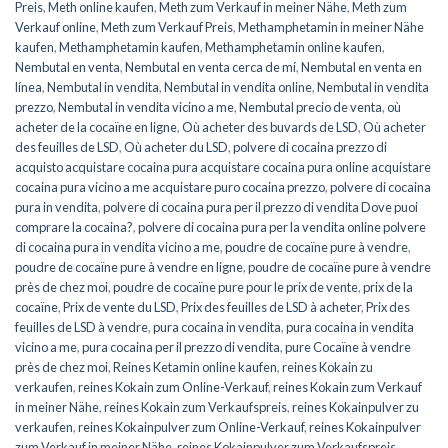
Preis
,
Meth online kaufen
,
Meth zum Verkauf in meiner Nähe
,
Meth zum
Verkauf online
,
Meth zum Verkauf Preis
,
Methamphetamin in meiner Nähe
kaufen
,
Methamphetamin kaufen
,
Methamphetamin online kaufen
,
Nembutal en venta
,
Nembutal en venta cerca de mí
,
Nembutal en venta en
línea
,
Nembutal in vendita
,
Nembutal in vendita online
,
Nembutal in vendita
prezzo
,
Nembutal in vendita vicino a me
,
Nembutal precio de venta
,
où
acheter de la cocaïne en ligne
,
Où acheter des buvards de LSD
,
Où acheter
des feuilles de LSD
,
Où acheter du LSD
,
polvere di cocaina prezzo di
acquisto acquistare cocaina pura acquistare cocaina pura online acquistare
cocaina pura vicino a me acquistare puro cocaina prezzo
,
polvere di cocaina
pura in vendita
,
polvere di cocaina pura per il prezzo di vendita Dove puoi
comprare la cocaina?
,
polvere di cocaina pura per la vendita online polvere
di cocaina pura in vendita vicino a me
,
poudre de cocaïne pure à vendre
,
poudre de cocaïne pure à vendre en ligne
,
poudre de cocaïne pure à vendre
près de chez moi
,
poudre de cocaïne pure pour le prix de vente
,
prix de la
cocaïne
,
Prix de vente du LSD
,
Prix des feuilles de LSD à acheter
,
Prix des
feuilles de LSD à vendre
,
pura cocaina in vendita
,
pura cocaina in vendita
vicino a me
,
pura cocaina per il prezzo di vendita
,
pure Cocaïne à vendre
près de chez moi
,
Reines Ketamin online kaufen
,
reines Kokain zu
verkaufen
,
reines Kokain zum Online-Verkauf
,
reines Kokain zum Verkauf
in meiner Nähe
,
reines Kokain zum Verkaufspreis
,
reines Kokainpulver zu
verkaufen
,
reines Kokainpulver zum Online-Verkauf
,
reines Kokainpulver
zum Verkauf in meiner Nähe
,
reines Kokainpulver zum Verkaufspreis
,