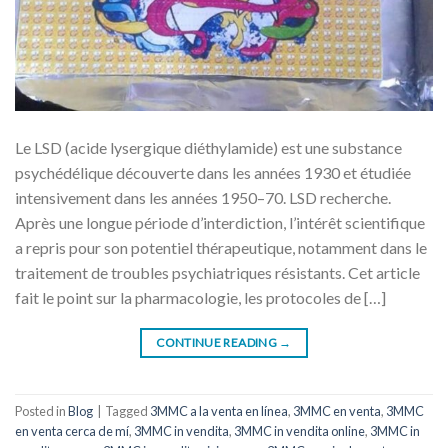
Le LSD (acide lysergique diéthylamide) est une substance
psychédélique découverte dans les années 1930 et étudiée
intensivement dans les années 1950–70. LSD recherche.
Après une longue période d’interdiction, l’intérêt scientifique
a repris pour son potentiel thérapeutique, notamment dans le
traitement de troubles psychiatriques résistants. Cet article
fait le point sur la pharmacologie, les protocoles de […]
CONTINUE READING
→
Posted in
Blog
|
Tagged
3MMC a la venta en línea
,
3MMC en venta
,
3MMC
en venta cerca de mí
,
3MMC in vendita
,
3MMC in vendita online
,
3MMC in