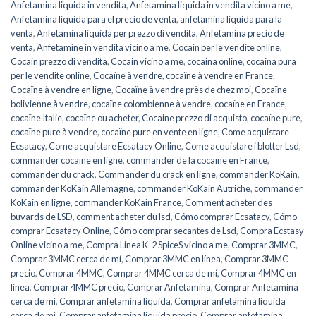
Anfetamina liquida in vendita
,
Anfetamina liquida in vendita vicino a me
,
Anfetamina líquida para el precio de venta
,
anfetamina líquida para la
venta
,
Anfetamina liquida per prezzo di vendita
,
Anfetamina precio de
venta
,
Anfetamine in vendita vicino a me
,
Cocain per le vendite online
,
Cocain prezzo di vendita
,
Cocain vicino a me
,
cocaina online
,
cocaina pura
per le vendite online
,
Cocaïne à vendre
,
cocaïne à vendre en France
,
Cocaïne à vendre en ligne
,
Cocaïne à vendre près de chez moi
,
Cocaïne
bolivienne à vendre
,
cocaïne colombienne à vendre
,
cocaïne en France
,
cocaïne Italie
,
cocaïne ou acheter
,
Cocaine prezzo di acquisto
,
cocaïne pure
,
cocaïne pure à vendre
,
cocaïne pure en vente en ligne
,
Come acquistare
Ecsatacy
,
Come acquistare Ecsatacy Online
,
Come acquistare i blotter Lsd
,
commander cocaïne en ligne
,
commander de la cocaïne en France
,
commander du crack
,
Commander du crack en ligne
,
commander KoKain
,
commander KoKain Allemagne
,
commander KoKain Autriche
,
commander
KoKain en ligne
,
commander KoKain France
,
Comment acheter des
buvards de LSD
,
comment acheter du lsd
,
Cómo comprar Ecsatacy
,
Cómo
comprar Ecsatacy Online
,
Cómo comprar secantes de Lsd
,
Compra Ecstasy
Online vicino a me
,
Compra Linea K-2 SpiceS vicino a me
,
Comprar 3MMC
,
Comprar 3MMC cerca de mí
,
Comprar 3MMC en línea
,
Comprar 3MMC
precio
,
Comprar 4MMC
,
Comprar 4MMC cerca de mí
,
Comprar 4MMC en
línea
,
Comprar 4MMC precio
,
Comprar Anfetamina
,
Comprar Anfetamina
cerca de mí
,
Comprar anfetamina líquida
,
Comprar anfetamina líquida
cerca de mí
,
Comprar anfetamina líquida precio
,
Comprar anfetamina