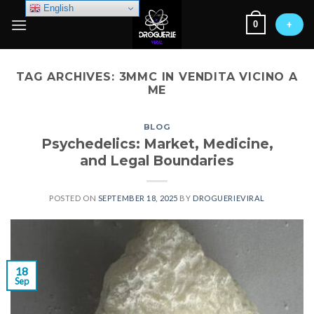
Skip
English
0
to
+
content
TAG ARCHIVES:
3MMC IN VENDITA VICINO A
ME
BLOG
Psychedelics: Market, Medicine,
and Legal Boundaries
POSTED ON
SEPTEMBER 18, 2025
BY
DROGUERIEVIRAL
18
Sep