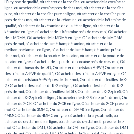
l’Eutylone de qualité
,
où acheter de la cocaïne
,
où acheter de la cocaïne en
ligne
,
où acheter de la cocaïne près de chez moi
,
où acheter de la cocaïne
pure
,
où acheter de la cocaïne pure en ligne
,
où acheter de la cocaïne pure
près de chez moi
,
où acheter de la kétamine
,
où acheter de la kétamine de
qualité
,
où acheter de la kétamine de qualité en ligne
,
où acheter de la
kétamine en ligne
,
où acheter de la kétamine près de chez moi
,
Où acheter
de la MDMA
,
Où acheter de la MDMA en ligne
,
Où acheter de la MDMA
près de moi
,
où acheter de la méthamphétamine
,
où acheter de la
méthamphétamine en ligne
,
où acheter de la méthamphétamine près de
chez moi
,
où acheter de la poudre de cocaïne
,
où acheter de la poudre de
cocaïne en ligne
,
où acheter de la poudre de cocaïne près de chez moi
,
Où
acheter des buvards de LSD
,
Où acheter des cristaux A-PVP
,
Où acheter
des cristaux A-PVP de qualité
,
Où acheter des cristaux A-PVP en ligne
,
Où
acheter des cristaux A-PVP près de chez moi
,
Où acheter des feuilles de K-
2
,
Où acheter des feuilles de K-2 en ligne
,
Où acheter des feuilles de K-2
près de moi
,
Où acheter des feuilles de LSD
,
Où acheter des K-2 SpiceS
,
Où
acheter des K-2 SpiceS en ligne
,
Où acheter des K-2 SpiceS près de moi
,
Où
acheter du 2-CB
,
Où acheter du 2-CB en ligne
,
Où acheter du 2-CB près de
moi
,
Où acheter du 3MMC
,
Où acheter du 3MMC en ligne
,
Où acheter du
4MMC
,
Où acheter du 4MMC en ligne
,
où acheter du crystal meth
,
où
acheter du crystal meth en ligne
,
où acheter du crystal meth près de chez
moi
,
Où acheter du DMT
,
Où acheter du DMT en ligne
,
Où acheter du DMT
près de moi
,
Où acheter du LSD
,
Où acheter du Nembutal
,
Où acheter du