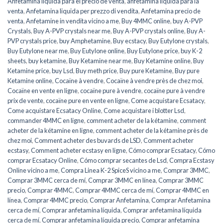
Anfetamina líquida para el precio de venta
,
anfetamina líquida para la
venta
,
Anfetamina liquida per prezzo di vendita
,
Anfetamina precio de
venta
,
Anfetamine in vendita vicino a me
,
Buy 4MMC online
,
buy A-PVP
Crystals
,
Buy A-PVP crystals near me
,
Buy A-PVP crystals online
,
Buy A-
PVP crystals price
,
buy Amphetamine
,
Buy ecstacy
,
Buy Eutylone crystals
,
Buy Eutylone near me
,
Buy Eutylone online
,
Buy Eutylone price
,
buy K-2
sheets
,
buy ketamine
,
Buy Ketamine near me
,
Buy Ketamine online
,
Buy
Ketamine price
,
buy Lsd
,
Buy meth price
,
Buy pure Ketamine
,
Buy pure
Ketamine online
,
Cocaïne à vendre
,
Cocaïne à vendre près de chez moi
,
Cocaïne en vente en ligne
,
cocaïne pure à vendre
,
cocaïne pure à vendre
prix de vente
,
cocaïne pure en vente en ligne
,
Come acquistare Ecsatacy
,
Come acquistare Ecsatacy Online
,
Come acquistare i blotter Lsd
,
commander 4MMC en ligne
,
comment acheter de la kétamine
,
comment
acheter de la kétamine en ligne
,
comment acheter de la kétamine près de
chez moi
,
Comment acheter des buvards de LSD
,
Comment acheter
ecstasy
,
Comment acheter ecstasy en ligne
,
Cómo comprar Ecsatacy
,
Cómo
comprar Ecsatacy Online
,
Cómo comprar secantes de Lsd
,
Compra Ecstasy
Online vicino a me
,
Compra Linea K-2 SpiceS vicino a me
,
Comprar 3MMC
,
Comprar 3MMC cerca de mí
,
Comprar 3MMC en línea
,
Comprar 3MMC
precio
,
Comprar 4MMC
,
Comprar 4MMC cerca de mí
,
Comprar 4MMC en
línea
,
Comprar 4MMC precio
,
Comprar Anfetamina
,
Comprar Anfetamina
cerca de mí
,
Comprar anfetamina líquida
,
Comprar anfetamina líquida
cerca de mí
,
Comprar anfetamina líquida precio
,
Comprar anfetamina