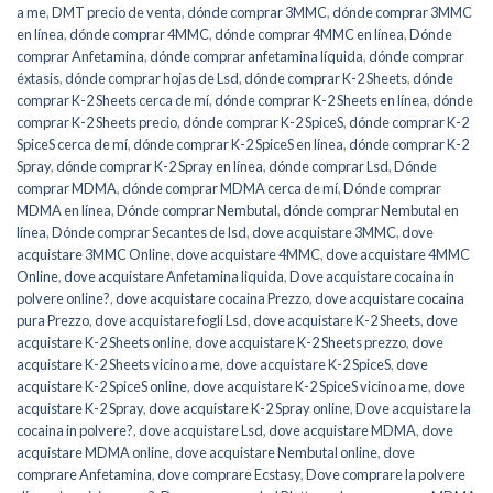
a me
,
DMT precio de venta
,
dónde comprar 3MMC
,
dónde comprar 3MMC
en línea
,
dónde comprar 4MMC
,
dónde comprar 4MMC en línea
,
Dónde
comprar Anfetamina
,
dónde comprar anfetamina líquida
,
dónde comprar
éxtasis
,
dónde comprar hojas de Lsd
,
dónde comprar K-2 Sheets
,
dónde
comprar K-2 Sheets cerca de mí
,
dónde comprar K-2 Sheets en línea
,
dónde
comprar K-2 Sheets precio
,
dónde comprar K-2 SpiceS
,
dónde comprar K-2
SpiceS cerca de mí
,
dónde comprar K-2 SpiceS en línea
,
dónde comprar K-2
Spray
,
dónde comprar K-2 Spray en línea
,
dónde comprar Lsd
,
Dónde
comprar MDMA
,
dónde comprar MDMA cerca de mí
,
Dónde comprar
MDMA en línea
,
Dónde comprar Nembutal
,
dónde comprar Nembutal en
línea
,
Dónde comprar Secantes de lsd
,
dove acquistare 3MMC
,
dove
acquistare 3MMC Online
,
dove acquistare 4MMC
,
dove acquistare 4MMC
Online
,
dove acquistare Anfetamina liquida
,
Dove acquistare cocaina in
polvere online?
,
dove acquistare cocaina Prezzo
,
dove acquistare cocaina
pura Prezzo
,
dove acquistare fogli Lsd
,
dove acquistare K-2 Sheets
,
dove
acquistare K-2 Sheets online
,
dove acquistare K-2 Sheets prezzo
,
dove
acquistare K-2 Sheets vicino a me
,
dove acquistare K-2 SpiceS
,
dove
acquistare K-2 SpiceS online
,
dove acquistare K-2 SpiceS vicino a me
,
dove
acquistare K-2 Spray
,
dove acquistare K-2 Spray online
,
Dove acquistare la
cocaina in polvere?
,
dove acquistare Lsd
,
dove acquistare MDMA
,
dove
acquistare MDMA online
,
dove acquistare Nembutal online
,
dove
comprare Anfetamina
,
dove comprare Ecstasy
,
Dove comprare la polvere