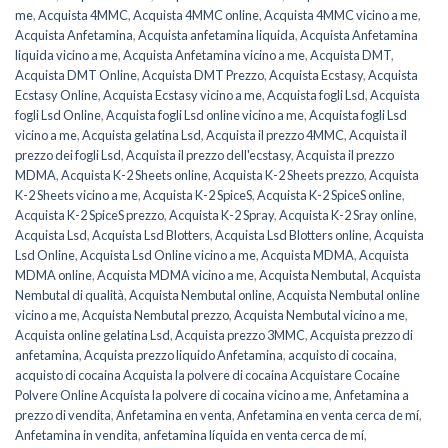
me
,
Acquista 4MMC
,
Acquista 4MMC online
,
Acquista 4MMC vicino a me
,
Acquista Anfetamina
,
Acquista anfetamina liquida
,
Acquista Anfetamina
liquida vicino a me
,
Acquista Anfetamina vicino a me
,
Acquista DMT
,
Acquista DMT Online
,
Acquista DMT Prezzo
,
Acquista Ecstasy
,
Acquista
Ecstasy Online
,
Acquista Ecstasy vicino a me
,
Acquista fogli Lsd
,
Acquista
fogli Lsd Online
,
Acquista fogli Lsd online vicino a me
,
Acquista fogli Lsd
vicino a me
,
Acquista gelatina Lsd
,
Acquista il prezzo 4MMC
,
Acquista il
prezzo dei fogli Lsd
,
Acquista il prezzo dell'ecstasy
,
Acquista il prezzo
MDMA
,
Acquista K-2 Sheets online
,
Acquista K-2 Sheets prezzo
,
Acquista
K-2 Sheets vicino a me
,
Acquista K-2 SpiceS
,
Acquista K-2 SpiceS online
,
Acquista K-2 SpiceS prezzo
,
Acquista K-2 Spray
,
Acquista K-2 Sray online
,
Acquista Lsd
,
Acquista Lsd Blotters
,
Acquista Lsd Blotters online
,
Acquista
Lsd Online
,
Acquista Lsd Online vicino a me
,
Acquista MDMA
,
Acquista
MDMA online
,
Acquista MDMA vicino a me
,
Acquista Nembutal
,
Acquista
Nembutal di qualità
,
Acquista Nembutal online
,
Acquista Nembutal online
vicino a me
,
Acquista Nembutal prezzo
,
Acquista Nembutal vicino a me
,
Acquista online gelatina Lsd
,
Acquista prezzo 3MMC
,
Acquista prezzo di
anfetamina
,
Acquista prezzo liquido Anfetamina
,
acquisto di cocaina
,
acquisto di cocaina Acquista la polvere di cocaina Acquistare Cocaine
Polvere Online Acquista la polvere di cocaina vicino a me
,
Anfetamina a
prezzo di vendita
,
Anfetamina en venta
,
Anfetamina en venta cerca de mí
,
Anfetamina in vendita
,
anfetamina líquida en venta cerca de mí
,