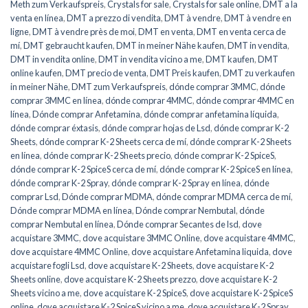
Meth zum Verkaufspreis
,
Crystals for sale
,
Crystals for sale online
,
DMT a la
venta en línea
,
DMT a prezzo di vendita
,
DMT à vendre
,
DMT à vendre en
ligne
,
DMT à vendre près de moi
,
DMT en venta
,
DMT en venta cerca de
mí
,
DMT gebraucht kaufen
,
DMT in meiner Nähe kaufen
,
DMT in vendita
,
DMT in vendita online
,
DMT in vendita vicino a me
,
DMT kaufen
,
DMT
online kaufen
,
DMT precio de venta
,
DMT Preis kaufen
,
DMT zu verkaufen
in meiner Nähe
,
DMT zum Verkaufspreis
,
dónde comprar 3MMC
,
dónde
comprar 3MMC en línea
,
dónde comprar 4MMC
,
dónde comprar 4MMC en
línea
,
Dónde comprar Anfetamina
,
dónde comprar anfetamina líquida
,
dónde comprar éxtasis
,
dónde comprar hojas de Lsd
,
dónde comprar K-2
Sheets
,
dónde comprar K-2 Sheets cerca de mí
,
dónde comprar K-2 Sheets
en línea
,
dónde comprar K-2 Sheets precio
,
dónde comprar K-2 SpiceS
,
dónde comprar K-2 SpiceS cerca de mí
,
dónde comprar K-2 SpiceS en línea
,
dónde comprar K-2 Spray
,
dónde comprar K-2 Spray en línea
,
dónde
comprar Lsd
,
Dónde comprar MDMA
,
dónde comprar MDMA cerca de mí
,
Dónde comprar MDMA en línea
,
Dónde comprar Nembutal
,
dónde
comprar Nembutal en línea
,
Dónde comprar Secantes de lsd
,
dove
acquistare 3MMC
,
dove acquistare 3MMC Online
,
dove acquistare 4MMC
,
dove acquistare 4MMC Online
,
dove acquistare Anfetamina liquida
,
dove
acquistare fogli Lsd
,
dove acquistare K-2 Sheets
,
dove acquistare K-2
Sheets online
,
dove acquistare K-2 Sheets prezzo
,
dove acquistare K-2
Sheets vicino a me
,
dove acquistare K-2 SpiceS
,
dove acquistare K-2 SpiceS
online
,
dove acquistare K-2 SpiceS vicino a me
,
dove acquistare K-2 Spray
,