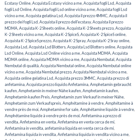
Ecstasy Online
,
Acquista Ecstasy vicino a me
,
Acquista fogli Lsd
,
Acquista
fogli Lsd Online
,
Acquista fogli Lsd online vicino a me
,
Acquista fogli Lsd
vicino a me
,
Acquista gelatina Lsd
,
Acquista il prezzo 4MMC
,
Acquista il
prezzo dei fogli Lsd
,
Acquista il prezzo dell'ecstasy
,
Acquista il prezzo
MDMA
,
Acquista K-2 Sheets online
,
Acquista K-2 Sheets prezzo
,
Acquista
K-2 Sheets vicino a me
,
Acquista K-2 SpiceS
,
Acquista K-2 SpiceS online
,
Acquista K-2 SpiceS prezzo
,
Acquista K-2 Spray
,
Acquista K-2 Sray online
,
Acquista Lsd
,
Acquista Lsd Blotters
,
Acquista Lsd Blotters online
,
Acquista
Lsd Online
,
Acquista Lsd Online vicino a me
,
Acquista MDMA
,
Acquista
MDMA online
,
Acquista MDMA vicino a me
,
Acquista Nembutal
,
Acquista
Nembutal di qualità
,
Acquista Nembutal online
,
Acquista Nembutal online
vicino a me
,
Acquista Nembutal prezzo
,
Acquista Nembutal vicino a me
,
Acquista online gelatina Lsd
,
Acquista prezzo 3MMC
,
Acquista prezzo di
anfetamina
,
Acquista prezzo liquido Anfetamina
,
Amphetamin gebraucht
kaufen
,
Amphetamin in meiner Nähe kaufen
,
Amphetamin kaufen
,
Amphetamin kaufen Preis
,
Amphetamin zum Verkauf in meiner Nähe
,
Amphetamin zum Verkaufspreis
,
Amphétamine à vendre
,
Amphétamine à
vendre près de moi
,
Amphetamine for sale
,
Amphétamine liquide à vendre
,
Amphétamine liquide à vendre près de moi
,
Anfetamina a prezzo di
vendita
,
Anfetamina en venta
,
Anfetamina en venta cerca de mí
,
Anfetamina in vendita
,
anfetamina líquida en venta cerca de mí
,
Anfetamina liquida in vendita
,
Anfetamina liquida in vendita vicino a me
,