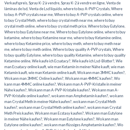
Verkaufspreis
,
Spray K-2 à vendre
,
Spray K-2 à vendre en ligne
,
Venta de
láminas de lsd
,
Venta de Lsd líquido
,
where to buy A-PVP Crystals
,
Where
to buy A-PVP crystals near me
,
Where to buy A-PVP crystals online
,
where
to buy Crystal Meth
,
where to buy crystal meth near me
,
where to buy
crystal meth online
,
where to buy crystal meth price
,
Where to buy Eutylone
,
Where to buy Eutylone near me
,
Where to buy Eutylone online
,
where to buy
ketamine
,
where to buy Ketamine near me
,
where to buy Ketamine online
,
where to buy Ketamine price
,
where to buy meth
,
where to buy meth near
me
,
where to buy meth online
,
Where to buy quality A-PVP crystals
,
Where
to buy quality Eutylone
,
where to buy quality Ketamine
,
where to buy quality
Ketamine online
,
Wie kaufe ich Ecsatacy?
,
Wie kaufe ich Lsd-Blotter?
,
Wie
man Ecsatacy online kauft
,
wie man Ketamin in meiner Nähe kauft
,
wie man
Ketamin kauft
,
wie man Ketamin online kauft
,
Wo kann man 3MMC kaufen?
,
Wo kann man 3MMC Online kaufen?
,
Wo kann man 4MMC kaufen?
,
Wo
kann man 4MMC online kaufen?
,
Wo kann man A-PVP-Kristalle in meiner
Nähe kaufen?
,
Wo kann man A-PVP-Kristalle kaufen?
,
Wo kann man A-
PVP-Kristalle online kaufen?
,
wo kann man Amphetamin kaufen?
,
wo kann
man Crystal Meth in meiner Nähe kaufen?
,
wo kann man Crystal Meth
kaufen?
,
wo kann man Crystal Meth online kaufen?
,
wo kann man Crystal
Meth Preis kaufen
,
Wo kann man Ecstasy kaufen?
,
Wo kann man Eutylone
in meiner Nähe kaufen?
,
Wo kann man Eutylone kaufen?
,
Wo kann man
Eutylone online kaufen?
,
wo kann man flüssiges Amphetamin kaufen?
,
Wo