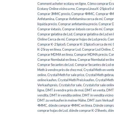
Comment acheter ecstasy en ligne
,
Cómo comprar Ecs
Ecstasy Online vicino a me
,
Compra Linea K-2 SpiceS v
Comprar 3MMC precio
,
Comprar 4MMC
,
Comprar 4MM
Anfetamina
,
Comprar Anfetamina cerca de mí
,
Compra
líquida precio
,
Comprar anfetamina precio
,
Comprar 
Comprar éxtasis
,
Comprar éxtasis cerca de mí
,
Comprar
Comprar gelatina de Lsd
,
Comprar gelatina de Lsd en 
Online Cerca de mí
,
Comprar hojas de Lsd precio
,
Comp
Comprar K-2 SpiceS
,
Comprar K-2 SpiceS cerca de mí
,
K-2 Sray en línea
,
Comprar Lsd
,
Comprar Lsd Online
,
C
Comprar MDMA en línea
,
Comprar MDMA precio
,
Com
Comprar Nembutal en línea
,
Comprar Nembutal en líne
Comprar Secantes de Lsd
,
Comprar Secantes de Lsd en
Meth à vendre près de chez moi
,
Crystal Meth en vente
online
,
Crystal Meth for sale price
,
Crystal Meth gebra
online kaufen
,
Crystal Meth Preis kaufen
,
Crystal Meth
Verkaufspreis
,
Crystals for sale
,
Crystals for sale onlin
ligne
,
DMT à vendre près de moi
,
DMT en venta
,
DMT 
vendita
,
DMT in vendita online
,
DMT in vendita vicino
DMT zu verkaufen in meiner Nähe
,
DMT zum Verkaufs
4MMC
,
dónde comprar 4MMC en línea
,
Dónde compra
comprar hojas de Lsd
,
dónde comprar K-2 Sheets
,
dónd