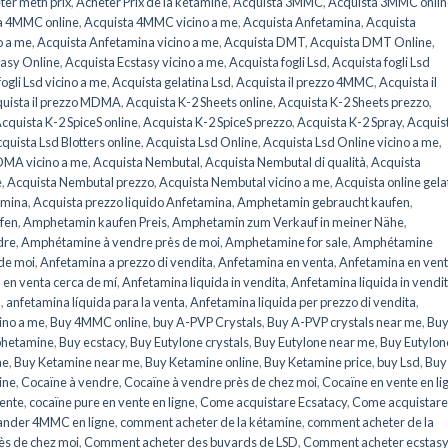
ter meth prix
,
Acheter Prix de la kétamine
,
Acquista 3MMC
,
Acquista 3MMC onlin
a 4MMC online
,
Acquista 4MMC vicino a me
,
Acquista Anfetamina
,
Acquista
o a me
,
Acquista Anfetamina vicino a me
,
Acquista DMT
,
Acquista DMT Online
,
tasy Online
,
Acquista Ecstasy vicino a me
,
Acquista fogli Lsd
,
Acquista fogli Lsd
ogli Lsd vicino a me
,
Acquista gelatina Lsd
,
Acquista il prezzo 4MMC
,
Acquista il
uista il prezzo MDMA
,
Acquista K-2 Sheets online
,
Acquista K-2 Sheets prezzo
,
cquista K-2 SpiceS online
,
Acquista K-2 SpiceS prezzo
,
Acquista K-2 Spray
,
Acquis
quista Lsd Blotters online
,
Acquista Lsd Online
,
Acquista Lsd Online vicino a me
,
DMA vicino a me
,
Acquista Nembutal
,
Acquista Nembutal di qualità
,
Acquista
e
,
Acquista Nembutal prezzo
,
Acquista Nembutal vicino a me
,
Acquista online gela
amina
,
Acquista prezzo liquido Anfetamina
,
Amphetamin gebraucht kaufen
,
fen
,
Amphetamin kaufen Preis
,
Amphetamin zum Verkauf in meiner Nähe
,
dre
,
Amphétamine à vendre près de moi
,
Amphetamine for sale
,
Amphétamine
de moi
,
Anfetamina a prezzo di vendita
,
Anfetamina en venta
,
Anfetamina en ven
 en venta cerca de mí
,
Anfetamina liquida in vendita
,
Anfetamina liquida in vendi
a
,
anfetamina líquida para la venta
,
Anfetamina liquida per prezzo di vendita
,
ino a me
,
Buy 4MMC online
,
buy A-PVP Crystals
,
Buy A-PVP crystals near me
,
Buy
hetamine
,
Buy ecstacy
,
Buy Eutylone crystals
,
Buy Eutylone near me
,
Buy Eutylon
ne
,
Buy Ketamine near me
,
Buy Ketamine online
,
Buy Ketamine price
,
buy Lsd
,
Buy
ine
,
Cocaïne à vendre
,
Cocaïne à vendre près de chez moi
,
Cocaïne en vente en li
vente
,
cocaïne pure en vente en ligne
,
Come acquistare Ecsatacy
,
Come acquistare
nder 4MMC en ligne
,
comment acheter de la kétamine
,
comment acheter de la
ès de chez moi
,
Comment acheter des buvards de LSD
,
Comment acheter ecstasy