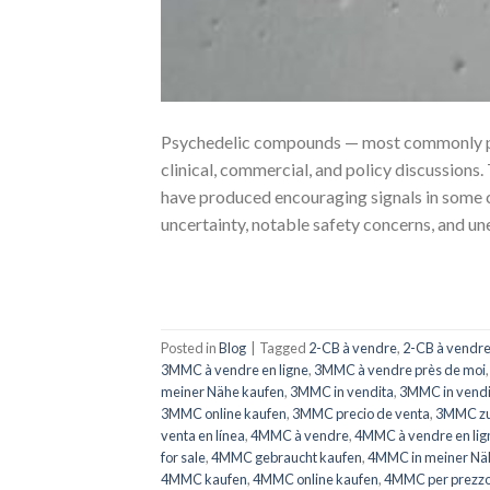
Psychedelic compounds — most commonly psi
clinical, commercial, and policy discussions
have produced encouraging signals in some c
uncertainty, notable safety concerns, and un
Posted in
Blog
|
Tagged
2-CB à vendre
,
2-CB à vendre
3MMC à vendre en ligne
,
3MMC à vendre près de moi
meiner Nähe kaufen
,
3MMC in vendita
,
3MMC in vendi
3MMC online kaufen
,
3MMC precio de venta
,
3MMC zu 
venta en línea
,
4MMC à vendre
,
4MMC à vendre en lig
for sale
,
4MMC gebraucht kaufen
,
4MMC in meiner Nä
4MMC kaufen
,
4MMC online kaufen
,
4MMC per prezzo 