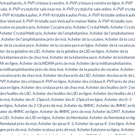
erkaufspreis
,
A-PVP cristaux à vendre
,
A-PVP cristaux à vendre en ligne
,
A-PVP
 sale
,
A-PVP crystals for sale near me
,
A-PVP crystals for sale online
,
A-PVP crysta
A-PVP-Kristalle kaufen
,
A-PVP-Kristalle kaufen Preis
,
A-PVP-Kristalle online kauf
line-Verkauf
,
A-PVP-Kristalle zum Verkauf in meiner Nähe
,
A-PVP-Kristalle zum
caïne en poudre prix
,
Acheter Cocaïne prix
,
Acheter Crystal Meth
,
Acheter Cryst
Acheter Crystal Meth prix
,
Acheter de l'amphétamine
,
Acheter de l'amphétamine
,
Acheter de l'amphétamine près de moi
,
Acheter de la cocaïne
,
Acheter de la coc
r de la cocaïne pure
,
Acheter de la cocaïne pure en ligne
,
Acheter de la cocaïne p
er de la gélatine de LSD
,
Acheter de la gélatine de LSD en ligne
,
Acheter de la
la kétamine près de chez moi
,
Acheter de la kétamine pure
,
Acheter de la kétami
A en ligne
,
Acheter de la MDMA près de moi
,
Acheter de la méthamphétamine
,
la méthamphétamine près de chez moi
,
Acheter de la poudre de cocaïne
,
Acheter
 cocaïne près de chez moi
,
Acheter des buvards de LSD
,
Acheter des buvards de 
PVP
,
Acheter des cristaux A-PVP en ligne
,
Acheter des cristaux A-PVP près de che
aux en ligne
,
Acheter des cristaux près de chez moi
,
Acheter des feuilles de K-2 e
des feuilles de LSD
,
Acheter des feuilles de LSD en ligne
,
Acheter des feuilles de 
de moi
,
Acheter des K-2 SpiceS
,
Acheter des K-2 SpiceS en ligne
,
Acheter des K-2
en ligne
,
Acheter du 2-CB près de moi
,
Acheter du 3MMC
,
Acheter du 3MMC en li
eter du 4MMC en ligne
,
Acheter du 4MMC près de moi
,
Acheter du DMT
,
Acheter
du LSD
,
Acheter du LSD en ligne
,
Acheter du Nembutal
,
Acheter du Nembutal en li
 Nembutal près de moi
,
Acheter du spray K-2
,
Acheter du spray K-2 en ligne
,
Ache
igne près de moi
,
Acheter ecstasy près de moi
,
Acheter Eutylone en ligne
,
Acheter