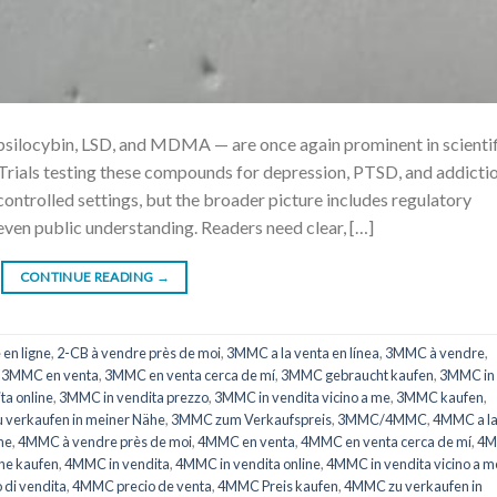
locybin, LSD, and MDMA — are once again prominent in scientif
. Trials testing these compounds for depression, PTSD, and addicti
ontrolled settings, but the broader picture includes regulatory
even public understanding. Readers need clear, […]
CONTINUE READING
→
 en ligne
,
2-CB à vendre près de moi
,
3MMC a la venta en línea
,
3MMC à vendre
,
,
3MMC en venta
,
3MMC en venta cerca de mí
,
3MMC gebraucht kaufen
,
3MMC in
ta online
,
3MMC in vendita prezzo
,
3MMC in vendita vicino a me
,
3MMC kaufen
,
verkaufen in meiner Nähe
,
3MMC zum Verkaufspreis
,
3MMC/4MMC
,
4MMC a l
ne
,
4MMC à vendre près de moi
,
4MMC en venta
,
4MMC en venta cerca de mí
,
4
he kaufen
,
4MMC in vendita
,
4MMC in vendita online
,
4MMC in vendita vicino a m
di vendita
,
4MMC precio de venta
,
4MMC Preis kaufen
,
4MMC zu verkaufen in