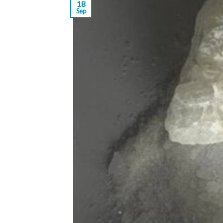
18
Sep