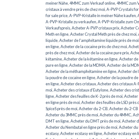
meiner Nähe
,
4MMC zum Verkauf online
,
4MMC zum V
cristaux à vendre près de chez moi
,
A-PVP Crystals for
for sale price
,
A-PVP-Kristalle in meiner Nähe kaufen
,
A-PVP-Kristalle zu verkaufen
,
A-PVP-Kristalle zum On
Verkaufspreis
,
Acheter A-PVP cristaux prix
,
Acheter Co
Meth en ligne
,
Acheter Crystal Meth près de chez moi
,
liquide
,
Acheter de l'amphétamine liquide près de moi
en ligne
,
Acheter de la cocaïne près de chez moi
,
Achete
près de chez moi
,
Acheter de la cocaïne pure prix
,
Achet
kétamine
,
Acheter de la kétamine en ligne
,
Acheter de 
pure en ligne
,
Acheter de la MDMA
,
Acheter de la MDM
Acheter de la méthamphétamine en ligne
,
Acheter de 
la poudre de cocaïne en ligne
,
Acheter de la poudre de
en ligne
,
Acheter des cristaux
,
Acheter des cristaux A-
moi
,
Acheter des cristaux d’Eutylone
,
Acheter des crist
ligne
,
Acheter des feuilles de K-2 près de moi
,
Acheter 
en ligne près de moi
,
Acheter des feuilles de LSD près 
SpiceS près de moi
,
Acheter du 2-CB
,
Acheter du 2-CB 
Acheter du 3MMC près de moi
,
Acheter du 4MMC
,
Ach
DMT en ligne
,
Acheter du DMT près de moi
,
Acheter 
Acheter du Nembutal en ligne près de moi
,
Acheter du
ecstasy
,
Acheter ecstasy en ligne
,
Acheter ecstasy en l