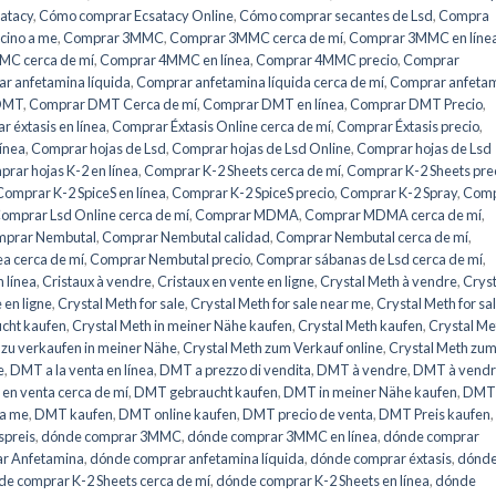
atacy
,
Cómo comprar Ecsatacy Online
,
Cómo comprar secantes de Lsd
,
Compra
icino a me
,
Comprar 3MMC
,
Comprar 3MMC cerca de mí
,
Comprar 3MMC en líne
C cerca de mí
,
Comprar 4MMC en línea
,
Comprar 4MMC precio
,
Comprar
r anfetamina líquida
,
Comprar anfetamina líquida cerca de mí
,
Comprar anfeta
DMT
,
Comprar DMT Cerca de mí
,
Comprar DMT en línea
,
Comprar DMT Precio
,
 éxtasis en línea
,
Comprar Éxtasis Online cerca de mí
,
Comprar Éxtasis precio
,
línea
,
Comprar hojas de Lsd
,
Comprar hojas de Lsd Online
,
Comprar hojas de Lsd
rar hojas K-2 en línea
,
Comprar K-2 Sheets cerca de mí
,
Comprar K-2 Sheets pre
Comprar K-2 SpiceS en línea
,
Comprar K-2 SpiceS precio
,
Comprar K-2 Spray
,
Comp
omprar Lsd Online cerca de mí
,
Comprar MDMA
,
Comprar MDMA cerca de mí
,
prar Nembutal
,
Comprar Nembutal calidad
,
Comprar Nembutal cerca de mí
,
a cerca de mí
,
Comprar Nembutal precio
,
Comprar sábanas de Lsd cerca de mí
,
 línea
,
Cristaux à vendre
,
Cristaux en vente en ligne
,
Crystal Meth à vendre
,
Cryst
 en ligne
,
Crystal Meth for sale
,
Crystal Meth for sale near me
,
Crystal Meth for sa
ucht kaufen
,
Crystal Meth in meiner Nähe kaufen
,
Crystal Meth kaufen
,
Crystal Me
 zu verkaufen in meiner Nähe
,
Crystal Meth zum Verkauf online
,
Crystal Meth zu
e
,
DMT a la venta en línea
,
DMT a prezzo di vendita
,
DMT à vendre
,
DMT à vendr
en venta cerca de mí
,
DMT gebraucht kaufen
,
DMT in meiner Nähe kaufen
,
DMT 
 a me
,
DMT kaufen
,
DMT online kaufen
,
DMT precio de venta
,
DMT Preis kaufen
,
preis
,
dónde comprar 3MMC
,
dónde comprar 3MMC en línea
,
dónde comprar
r Anfetamina
,
dónde comprar anfetamina líquida
,
dónde comprar éxtasis
,
dónd
e comprar K-2 Sheets cerca de mí
,
dónde comprar K-2 Sheets en línea
,
dónde