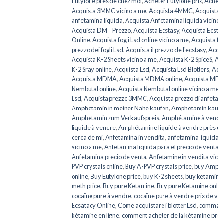
Eutylone près de chez moi
,
Acheter Eutylone prix
,
Ache
Acquista 3MMC vicino a me
,
Acquista 4MMC
,
Acquist
anfetamina liquida
,
Acquista Anfetamina liquida vicin
Acquista DMT Prezzo
,
Acquista Ecstasy
,
Acquista Ecs
Online
,
Acquista fogli Lsd online vicino a me
,
Acquista f
prezzo dei fogli Lsd
,
Acquista il prezzo dell'ecstasy
,
Acq
Acquista K-2 Sheets vicino a me
,
Acquista K-2 SpiceS
,
A
K-2 Sray online
,
Acquista Lsd
,
Acquista Lsd Blotters
,
Ac
Acquista MDMA
,
Acquista MDMA online
,
Acquista M
Nembutal online
,
Acquista Nembutal online vicino a m
Lsd
,
Acquista prezzo 3MMC
,
Acquista prezzo di anfet
Amphetamin in meiner Nähe kaufen
,
Amphetamin kau
Amphetamin zum Verkaufspreis
,
Amphétamine à ven
liquide à vendre
,
Amphétamine liquide à vendre près 
cerca de mí
,
Anfetamina in vendita
,
anfetamina líquida
vicino a me
,
Anfetamina líquida para el precio de vent
Anfetamina precio de venta
,
Anfetamine in vendita vic
PVP crystals online
,
Buy A-PVP crystals price
,
buy Amp
online
,
Buy Eutylone price
,
buy K-2 sheets
,
buy ketami
meth price
,
Buy pure Ketamine
,
Buy pure Ketamine onl
cocaïne pure à vendre
,
cocaïne pure à vendre prix de 
Ecsatacy Online
,
Come acquistare i blotter Lsd
,
comma
kétamine en ligne
,
comment acheter de la kétamine pr