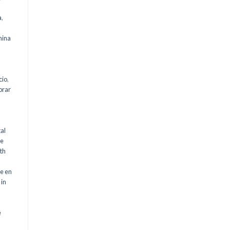
a
,
mina
cio
,
rar
al
le
th
m
e en
in
e