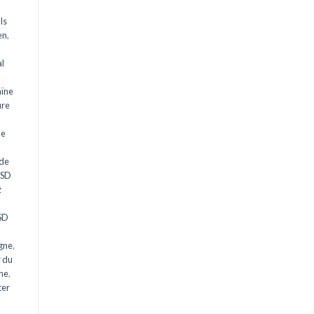
ls
en
,
al
aïne
ure
ne
 de
LSD
z
n
LSD
gne
,
 du
gne
,
ter