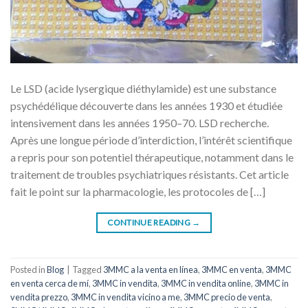
Le LSD (acide lysergique diéthylamide) est une substance
psychédélique découverte dans les années 1930 et étudiée
intensivement dans les années 1950–70. LSD recherche.
Après une longue période d’interdiction, l’intérêt scientifique
a repris pour son potentiel thérapeutique, notamment dans le
traitement de troubles psychiatriques résistants. Cet article
fait le point sur la pharmacologie, les protocoles de […]
CONTINUE READING
→
Posted in
Blog
|
Tagged
3MMC a la venta en línea
,
3MMC en venta
,
3MMC
en venta cerca de mí
,
3MMC in vendita
,
3MMC in vendita online
,
3MMC in
vendita prezzo
,
3MMC in vendita vicino a me
,
3MMC precio de venta
,