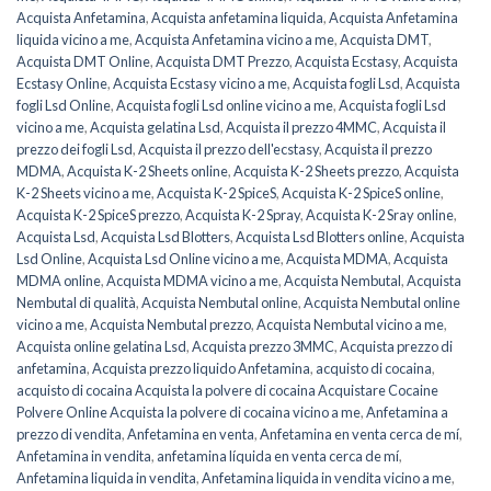
Acquista Anfetamina
,
Acquista anfetamina liquida
,
Acquista Anfetamina
liquida vicino a me
,
Acquista Anfetamina vicino a me
,
Acquista DMT
,
Acquista DMT Online
,
Acquista DMT Prezzo
,
Acquista Ecstasy
,
Acquista
Ecstasy Online
,
Acquista Ecstasy vicino a me
,
Acquista fogli Lsd
,
Acquista
fogli Lsd Online
,
Acquista fogli Lsd online vicino a me
,
Acquista fogli Lsd
vicino a me
,
Acquista gelatina Lsd
,
Acquista il prezzo 4MMC
,
Acquista il
prezzo dei fogli Lsd
,
Acquista il prezzo dell'ecstasy
,
Acquista il prezzo
MDMA
,
Acquista K-2 Sheets online
,
Acquista K-2 Sheets prezzo
,
Acquista
K-2 Sheets vicino a me
,
Acquista K-2 SpiceS
,
Acquista K-2 SpiceS online
,
Acquista K-2 SpiceS prezzo
,
Acquista K-2 Spray
,
Acquista K-2 Sray online
,
Acquista Lsd
,
Acquista Lsd Blotters
,
Acquista Lsd Blotters online
,
Acquista
Lsd Online
,
Acquista Lsd Online vicino a me
,
Acquista MDMA
,
Acquista
MDMA online
,
Acquista MDMA vicino a me
,
Acquista Nembutal
,
Acquista
Nembutal di qualità
,
Acquista Nembutal online
,
Acquista Nembutal online
vicino a me
,
Acquista Nembutal prezzo
,
Acquista Nembutal vicino a me
,
Acquista online gelatina Lsd
,
Acquista prezzo 3MMC
,
Acquista prezzo di
anfetamina
,
Acquista prezzo liquido Anfetamina
,
acquisto di cocaina
,
acquisto di cocaina Acquista la polvere di cocaina Acquistare Cocaine
Polvere Online Acquista la polvere di cocaina vicino a me
,
Anfetamina a
prezzo di vendita
,
Anfetamina en venta
,
Anfetamina en venta cerca de mí
,
Anfetamina in vendita
,
anfetamina líquida en venta cerca de mí
,
Anfetamina liquida in vendita
,
Anfetamina liquida in vendita vicino a me
,