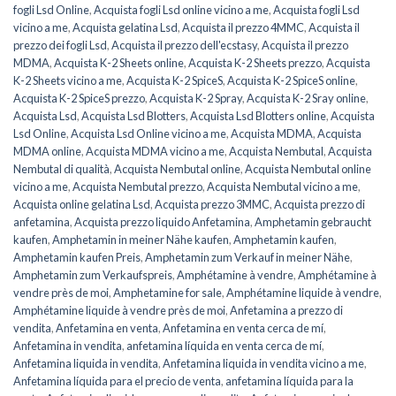
fogli Lsd Online
,
Acquista fogli Lsd online vicino a me
,
Acquista fogli Lsd
vicino a me
,
Acquista gelatina Lsd
,
Acquista il prezzo 4MMC
,
Acquista il
prezzo dei fogli Lsd
,
Acquista il prezzo dell'ecstasy
,
Acquista il prezzo
MDMA
,
Acquista K-2 Sheets online
,
Acquista K-2 Sheets prezzo
,
Acquista
K-2 Sheets vicino a me
,
Acquista K-2 SpiceS
,
Acquista K-2 SpiceS online
,
Acquista K-2 SpiceS prezzo
,
Acquista K-2 Spray
,
Acquista K-2 Sray online
,
Acquista Lsd
,
Acquista Lsd Blotters
,
Acquista Lsd Blotters online
,
Acquista
Lsd Online
,
Acquista Lsd Online vicino a me
,
Acquista MDMA
,
Acquista
MDMA online
,
Acquista MDMA vicino a me
,
Acquista Nembutal
,
Acquista
Nembutal di qualità
,
Acquista Nembutal online
,
Acquista Nembutal online
vicino a me
,
Acquista Nembutal prezzo
,
Acquista Nembutal vicino a me
,
Acquista online gelatina Lsd
,
Acquista prezzo 3MMC
,
Acquista prezzo di
anfetamina
,
Acquista prezzo liquido Anfetamina
,
Amphetamin gebraucht
kaufen
,
Amphetamin in meiner Nähe kaufen
,
Amphetamin kaufen
,
Amphetamin kaufen Preis
,
Amphetamin zum Verkauf in meiner Nähe
,
Amphetamin zum Verkaufspreis
,
Amphétamine à vendre
,
Amphétamine à
vendre près de moi
,
Amphetamine for sale
,
Amphétamine liquide à vendre
,
Amphétamine liquide à vendre près de moi
,
Anfetamina a prezzo di
vendita
,
Anfetamina en venta
,
Anfetamina en venta cerca de mí
,
Anfetamina in vendita
,
anfetamina líquida en venta cerca de mí
,
Anfetamina liquida in vendita
,
Anfetamina liquida in vendita vicino a me
,
Anfetamina líquida para el precio de venta
,
anfetamina líquida para la