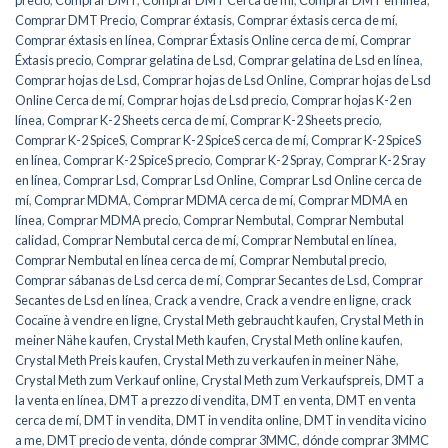
precio
,
Comprar DMT
,
Comprar DMT Cerca de mí
,
Comprar DMT en línea
,
Comprar DMT Precio
,
Comprar éxtasis
,
Comprar éxtasis cerca de mí
,
Comprar éxtasis en línea
,
Comprar Éxtasis Online cerca de mí
,
Comprar
Éxtasis precio
,
Comprar gelatina de Lsd
,
Comprar gelatina de Lsd en línea
,
Comprar hojas de Lsd
,
Comprar hojas de Lsd Online
,
Comprar hojas de Lsd
Online Cerca de mí
,
Comprar hojas de Lsd precio
,
Comprar hojas K-2 en
línea
,
Comprar K-2 Sheets cerca de mí
,
Comprar K-2 Sheets precio
,
Comprar K-2 SpiceS
,
Comprar K-2 SpiceS cerca de mí
,
Comprar K-2 SpiceS
en línea
,
Comprar K-2 SpiceS precio
,
Comprar K-2 Spray
,
Comprar K-2 Sray
en línea
,
Comprar Lsd
,
Comprar Lsd Online
,
Comprar Lsd Online cerca de
mí
,
Comprar MDMA
,
Comprar MDMA cerca de mí
,
Comprar MDMA en
línea
,
Comprar MDMA precio
,
Comprar Nembutal
,
Comprar Nembutal
calidad
,
Comprar Nembutal cerca de mí
,
Comprar Nembutal en línea
,
Comprar Nembutal en línea cerca de mí
,
Comprar Nembutal precio
,
Comprar sábanas de Lsd cerca de mí
,
Comprar Secantes de Lsd
,
Comprar
Secantes de Lsd en línea
,
Crack a vendre
,
Crack a vendre en ligne
,
crack
Cocaïne à vendre en ligne
,
Crystal Meth gebraucht kaufen
,
Crystal Meth in
meiner Nähe kaufen
,
Crystal Meth kaufen
,
Crystal Meth online kaufen
,
Crystal Meth Preis kaufen
,
Crystal Meth zu verkaufen in meiner Nähe
,
Crystal Meth zum Verkauf online
,
Crystal Meth zum Verkaufspreis
,
DMT a
la venta en línea
,
DMT a prezzo di vendita
,
DMT en venta
,
DMT en venta
cerca de mí
,
DMT in vendita
,
DMT in vendita online
,
DMT in vendita vicino
a me
,
DMT precio de venta
,
dónde comprar 3MMC
,
dónde comprar 3MMC