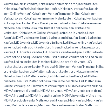
kaufen
,
Kokain in vendita
,
Kokain in vendita vicino a me
,
Kokain kaufen
,
Kokain kaufen Preis
,
Kokain online kaufen
,
Kokain zu verkaufen
,
Kokain
zum Online-Verkauf
,
Kokain zum Verkauf in meiner Nähe
,
Kokain zum
Verkaufspreis
,
Kokainpulver in meiner Nähe kaufen
,
Kokainpulver kaufen
,
Kokainpulver kaufen Preis
,
Kokainpulver online kaufen
,
Kristalle in meiner
Nähe kaufen
,
Kristalle kaufen
,
Kristalle online kaufen
,
Kristalle zu
verkaufen
,
Kristalle zum Online-Verkauf
,
Lastre Lsd in vendita
,
Linea
Acquista DMT vicino a me
,
Liquid Lsd gebraucht kaufen
,
Liquid Lsd online
kaufen
,
LSD à vendre
,
LSD à vendre En ligne
,
Lsd Blotter online kaufen
,
Lsd
en venta
,
Lsd gebraucht kaufen
,
Lsd in vendita
,
Lsd in vendita prezzo
,
Lsd
kaufen
,
LSD liquide à vendre
,
LSD liquide à vendre en ligne
,
Lsd líquido a la
venta online
,
Lsd liquido in vendita
,
Lsd liquido in vendita online
,
Lsd online
kaufen
,
Lsd online kaufen in meiner Nähe
,
Lsd precio de venta
,
LSD
recherche
,
Lsd zu verkaufen Preis
,
Lsd-Blätter zum Verkauf in meiner Nähe
,
Lsd-Blotter kaufen
,
Lsd-Platten gebraucht kaufen
,
Lsd-Platten in meiner
Nähe kaufen
,
Lsd-Platten kaufen
,
Lsd-Platten kaufen Preis
,
Lsd-Platten
online kaufen
,
Lsd-Platten online kaufen In meiner Nähe
,
Lsd-Platten zum
Online-Verkauf
,
Lsd-Platten zum Verkaufspreis
,
MDMA a la venta en línea
,
MDMA a prezzo di vendita
,
MDMA en venta
,
MDMA en venta cerca de mí
,
MDMA in vendita
,
MDMA in vendita online
,
MDMA in vendita vicino a me
,
MDMA precio de venta
,
Meth gebraucht kaufen
,
Meth kaufen
,
Meth kaufen
Preis
,
Meth online kaufen
,
Meth zum Verkauf in meiner Nähe
,
Meth zum