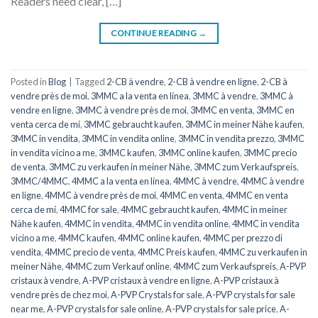
Readers need clear, […]
CONTINUE READING
→
Posted in
Blog
|
Tagged
2-CB à vendre
,
2-CB à vendre en ligne
,
2-CB à
vendre près de moi
,
3MMC a la venta en línea
,
3MMC à vendre
,
3MMC à
vendre en ligne
,
3MMC à vendre près de moi
,
3MMC en venta
,
3MMC en
venta cerca de mí
,
3MMC gebraucht kaufen
,
3MMC in meiner Nähe kaufen
,
3MMC in vendita
,
3MMC in vendita online
,
3MMC in vendita prezzo
,
3MMC
in vendita vicino a me
,
3MMC kaufen
,
3MMC online kaufen
,
3MMC precio
de venta
,
3MMC zu verkaufen in meiner Nähe
,
3MMC zum Verkaufspreis
,
3MMC/4MMC
,
4MMC a la venta en línea
,
4MMC à vendre
,
4MMC à vendre
en ligne
,
4MMC à vendre près de moi
,
4MMC en venta
,
4MMC en venta
cerca de mí
,
4MMC for sale
,
4MMC gebraucht kaufen
,
4MMC in meiner
Nähe kaufen
,
4MMC in vendita
,
4MMC in vendita online
,
4MMC in vendita
vicino a me
,
4MMC kaufen
,
4MMC online kaufen
,
4MMC per prezzo di
vendita
,
4MMC precio de venta
,
4MMC Preis kaufen
,
4MMC zu verkaufen in
meiner Nähe
,
4MMC zum Verkauf online
,
4MMC zum Verkaufspreis
,
A-PVP
cristaux à vendre
,
A-PVP cristaux à vendre en ligne
,
A-PVP cristaux à
vendre près de chez moi
,
A-PVP Crystals for sale
,
A-PVP crystals for sale
near me
,
A-PVP crystals for sale online
,
A-PVP crystals for sale price
,
A-