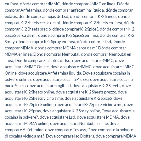
en línea
,
dónde comprar 4MMC
,
dónde comprar 4MMC en línea
,
Dónde
comprar Anfetamina
,
dónde comprar anfetamina líquida
,
dónde comprar
éxtasis
,
dónde comprar hojas de Lsd
,
dónde comprar K-2 Sheets
,
dónde
comprar K-2 Sheets cerca de mí
,
dónde comprar K-2 Sheets en línea
,
dónde
comprar K-2 Sheets precio
,
dónde comprar K-2 SpiceS
,
dónde comprar K-2
SpiceS cerca de mí
,
dónde comprar K-2 SpiceS en línea
,
dónde comprar K-2
Spray
,
dónde comprar K-2 Spray en línea
,
dónde comprar Lsd
,
Dónde
comprar MDMA
,
dónde comprar MDMA cerca de mí
,
Dónde comprar
MDMA en línea
,
Dónde comprar Nembutal
,
dónde comprar Nembutal en
línea
,
Dónde comprar Secantes de lsd
,
dove acquistare 3MMC
,
dove
acquistare 3MMC Online
,
dove acquistare 4MMC
,
dove acquistare 4MMC
Online
,
dove acquistare Anfetamina liquida
,
Dove acquistare cocaina in
polvere online?
,
dove acquistare cocaina Prezzo
,
dove acquistare cocaina
pura Prezzo
,
dove acquistare fogli Lsd
,
dove acquistare K-2 Sheets
,
dove
acquistare K-2 Sheets online
,
dove acquistare K-2 Sheets prezzo
,
dove
acquistare K-2 Sheets vicino a me
,
dove acquistare K-2 SpiceS
,
dove
acquistare K-2 SpiceS online
,
dove acquistare K-2 SpiceS vicino a me
,
dove
acquistare K-2 Spray
,
dove acquistare K-2 Spray online
,
Dove acquistare la
cocaina in polvere?
,
dove acquistare Lsd
,
dove acquistare MDMA
,
dove
acquistare MDMA online
,
dove acquistare Nembutal online
,
dove
comprare Anfetamina
,
dove comprare Ecstasy
,
Dove comprare la polvere
di cocaina vicino a me?
,
Dove comprare lsd Blotters
,
dove comprare MDMA