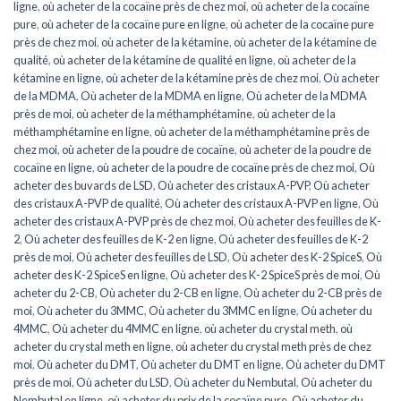
ligne
,
où acheter de la cocaïne près de chez moi
,
où acheter de la cocaïne
pure
,
où acheter de la cocaïne pure en ligne
,
où acheter de la cocaïne pure
près de chez moi
,
où acheter de la kétamine
,
où acheter de la kétamine de
qualité
,
où acheter de la kétamine de qualité en ligne
,
où acheter de la
kétamine en ligne
,
où acheter de la kétamine près de chez moi
,
Où acheter
de la MDMA
,
Où acheter de la MDMA en ligne
,
Où acheter de la MDMA
près de moi
,
où acheter de la méthamphétamine
,
où acheter de la
méthamphétamine en ligne
,
où acheter de la méthamphétamine près de
chez moi
,
où acheter de la poudre de cocaïne
,
où acheter de la poudre de
cocaïne en ligne
,
où acheter de la poudre de cocaïne près de chez moi
,
Où
acheter des buvards de LSD
,
Où acheter des cristaux A-PVP
,
Où acheter
des cristaux A-PVP de qualité
,
Où acheter des cristaux A-PVP en ligne
,
Où
acheter des cristaux A-PVP près de chez moi
,
Où acheter des feuilles de K-
2
,
Où acheter des feuilles de K-2 en ligne
,
Où acheter des feuilles de K-2
près de moi
,
Où acheter des feuilles de LSD
,
Où acheter des K-2 SpiceS
,
Où
acheter des K-2 SpiceS en ligne
,
Où acheter des K-2 SpiceS près de moi
,
Où
acheter du 2-CB
,
Où acheter du 2-CB en ligne
,
Où acheter du 2-CB près de
moi
,
Où acheter du 3MMC
,
Où acheter du 3MMC en ligne
,
Où acheter du
4MMC
,
Où acheter du 4MMC en ligne
,
où acheter du crystal meth
,
où
acheter du crystal meth en ligne
,
où acheter du crystal meth près de chez
moi
,
Où acheter du DMT
,
Où acheter du DMT en ligne
,
Où acheter du DMT
près de moi
,
Où acheter du LSD
,
Où acheter du Nembutal
,
Où acheter du
Nembutal en ligne
,
où acheter du prix de la cocaïne pure
,
Où acheter du