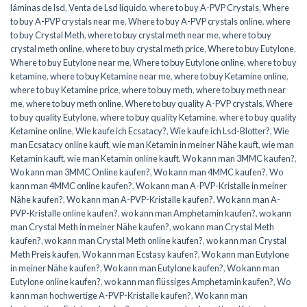
láminas de lsd
,
Venta de Lsd líquido
,
where to buy A-PVP Crystals
,
Where
to buy A-PVP crystals near me
,
Where to buy A-PVP crystals online
,
where
to buy Crystal Meth
,
where to buy crystal meth near me
,
where to buy
crystal meth online
,
where to buy crystal meth price
,
Where to buy Eutylone
,
Where to buy Eutylone near me
,
Where to buy Eutylone online
,
where to buy
ketamine
,
where to buy Ketamine near me
,
where to buy Ketamine online
,
where to buy Ketamine price
,
where to buy meth
,
where to buy meth near
me
,
where to buy meth online
,
Where to buy quality A-PVP crystals
,
Where
to buy quality Eutylone
,
where to buy quality Ketamine
,
where to buy quality
Ketamine online
,
Wie kaufe ich Ecsatacy?
,
Wie kaufe ich Lsd-Blotter?
,
Wie
man Ecsatacy online kauft
,
wie man Ketamin in meiner Nähe kauft
,
wie man
Ketamin kauft
,
wie man Ketamin online kauft
,
Wo kann man 3MMC kaufen?
,
Wo kann man 3MMC Online kaufen?
,
Wo kann man 4MMC kaufen?
,
Wo
kann man 4MMC online kaufen?
,
Wo kann man A-PVP-Kristalle in meiner
Nähe kaufen?
,
Wo kann man A-PVP-Kristalle kaufen?
,
Wo kann man A-
PVP-Kristalle online kaufen?
,
wo kann man Amphetamin kaufen?
,
wo kann
man Crystal Meth in meiner Nähe kaufen?
,
wo kann man Crystal Meth
kaufen?
,
wo kann man Crystal Meth online kaufen?
,
wo kann man Crystal
Meth Preis kaufen
,
Wo kann man Ecstasy kaufen?
,
Wo kann man Eutylone
in meiner Nähe kaufen?
,
Wo kann man Eutylone kaufen?
,
Wo kann man
Eutylone online kaufen?
,
wo kann man flüssiges Amphetamin kaufen?
,
Wo
kann man hochwertige A-PVP-Kristalle kaufen?
,
Wo kann man