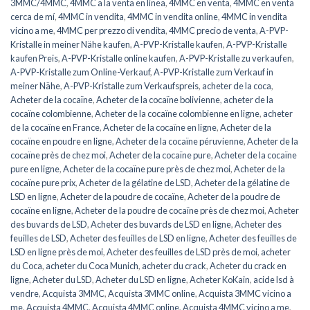
3MMC/4MMC
,
4MMC a la venta en línea
,
4MMC en venta
,
4MMC en venta
cerca de mí
,
4MMC in vendita
,
4MMC in vendita online
,
4MMC in vendita
vicino a me
,
4MMC per prezzo di vendita
,
4MMC precio de venta
,
A-PVP-
Kristalle in meiner Nähe kaufen
,
A-PVP-Kristalle kaufen
,
A-PVP-Kristalle
kaufen Preis
,
A-PVP-Kristalle online kaufen
,
A-PVP-Kristalle zu verkaufen
,
A-PVP-Kristalle zum Online-Verkauf
,
A-PVP-Kristalle zum Verkauf in
meiner Nähe
,
A-PVP-Kristalle zum Verkaufspreis
,
acheter de la coca
,
Acheter de la cocaïne
,
Acheter de la cocaïne bolivienne
,
acheter de la
cocaïne colombienne
,
Acheter de la cocaïne colombienne en ligne
,
acheter
de la cocaïne en France
,
Acheter de la cocaïne en ligne
,
Acheter de la
cocaïne en poudre en ligne
,
Acheter de la cocaïne péruvienne
,
Acheter de la
cocaïne près de chez moi
,
Acheter de la cocaïne pure
,
Acheter de la cocaïne
pure en ligne
,
Acheter de la cocaïne pure près de chez moi
,
Acheter de la
cocaïne pure prix
,
Acheter de la gélatine de LSD
,
Acheter de la gélatine de
LSD en ligne
,
Acheter de la poudre de cocaïne
,
Acheter de la poudre de
cocaïne en ligne
,
Acheter de la poudre de cocaïne près de chez moi
,
Acheter
des buvards de LSD
,
Acheter des buvards de LSD en ligne
,
Acheter des
feuilles de LSD
,
Acheter des feuilles de LSD en ligne
,
Acheter des feuilles de
LSD en ligne près de moi
,
Acheter des feuilles de LSD près de moi
,
acheter
du Coca
,
acheter du Coca Munich
,
acheter du crack
,
Acheter du crack en
ligne
,
Acheter du LSD
,
Acheter du LSD en ligne
,
Acheter KoKain
,
acide lsd à
vendre
,
Acquista 3MMC
,
Acquista 3MMC online
,
Acquista 3MMC vicino a
me
,
Acquista 4MMC
,
Acquista 4MMC online
,
Acquista 4MMC vicino a me
,