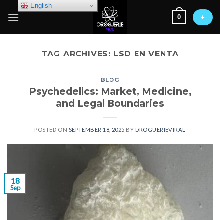
Skip
English
0
to
+
content
TAG ARCHIVES:
LSD EN VENTA
BLOG
Psychedelics: Market, Medicine,
and Legal Boundaries
POSTED ON
SEPTEMBER 18, 2025
BY
DROGUERIEVIRAL
18
Sep