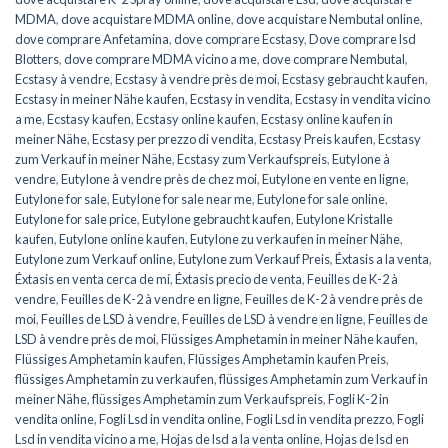
MDMA
,
dove acquistare MDMA online
,
dove acquistare Nembutal online
,
dove comprare Anfetamina
,
dove comprare Ecstasy
,
Dove comprare lsd
Blotters
,
dove comprare MDMA vicino a me
,
dove comprare Nembutal
,
Ecstasy à vendre
,
Ecstasy à vendre près de moi
,
Ecstasy gebraucht kaufen
,
Ecstasy in meiner Nähe kaufen
,
Ecstasy in vendita
,
Ecstasy in vendita vicino
a me
,
Ecstasy kaufen
,
Ecstasy online kaufen
,
Ecstasy online kaufen in
meiner Nähe
,
Ecstasy per prezzo di vendita
,
Ecstasy Preis kaufen
,
Ecstasy
zum Verkauf in meiner Nähe
,
Ecstasy zum Verkaufspreis
,
Eutylone à
vendre
,
Eutylone à vendre près de chez moi
,
Eutylone en vente en ligne
,
Eutylone for sale
,
Eutylone for sale near me
,
Eutylone for sale online
,
Eutylone for sale price
,
Eutylone gebraucht kaufen
,
Eutylone Kristalle
kaufen
,
Eutylone online kaufen
,
Eutylone zu verkaufen in meiner Nähe
,
Eutylone zum Verkauf online
,
Eutylone zum Verkauf Preis
,
Éxtasis a la venta
,
Éxtasis en venta cerca de mí
,
Éxtasis precio de venta
,
Feuilles de K-2 à
vendre
,
Feuilles de K-2 à vendre en ligne
,
Feuilles de K-2 à vendre près de
moi
,
Feuilles de LSD à vendre
,
Feuilles de LSD à vendre en ligne
,
Feuilles de
LSD à vendre près de moi
,
Flüssiges Amphetamin in meiner Nähe kaufen
,
Flüssiges Amphetamin kaufen
,
Flüssiges Amphetamin kaufen Preis
,
flüssiges Amphetamin zu verkaufen
,
flüssiges Amphetamin zum Verkauf in
meiner Nähe
,
flüssiges Amphetamin zum Verkaufspreis
,
Fogli K-2 in
vendita online
,
Fogli Lsd in vendita online
,
Fogli Lsd in vendita prezzo
,
Fogli
Lsd in vendita vicino a me
,
Hojas de lsd a la venta online
,
Hojas de lsd en