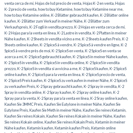
venta cerca de mí
,
Hojas de lsd precio de venta
,
Hojas K-2 en venta
,
Hojas
K-2 precio de venta
,
how to buy Ketamine
,
how to buy Ketamine near me
,
how to buy Ketamine online
,
K-2 Blätter gebraucht kaufen
,
K-2 Blätter online
kaufen
,
K-2 Blätter zum Verkauf in meiner Nähe
,
K-2 Blätter zum
Verkaufspreis
,
K-2 Fogli in vendita prezzo
,
K-2 Hojas en venta cerca de mí
,
K-2 Hojas para la venta en línea
,
K-2 Lastre in vendita
,
K-2 Platten in meiner
Nähe kaufen
,
K-2 Sheets in vendita vicino a me
,
K-2 Sheets kaufen Preis
,
K-2
Sheets online kaufen
,
K-2 SpiceS à vendre
,
K-2 SpiceS à vendre en ligne
,
K-2
SpiceS à vendre près de moi
,
K-2 SpiceS en venta
,
K-2 SpiceS en venta se
acerca a mí
,
K-2 SpiceS gebraucht kaufen
,
K-2 SpiceS in meiner Nähe kaufen
,
K-2 SpiceS in vendita
,
K-2 SpiceS in vendita online
,
K-2 SpiceS in vendita
prezzo
,
K-2 SpiceS in vendita si avvicina a me
,
K-2 SpiceS kaufen
,
K-2 SpiceS
online kaufen
,
K-2 SpiceS para la venta en línea
,
K-2 SpiceS precio de venta
,
K-2 SpiceS Preis kaufen
,
K-2 SpiceS zu verkaufen in meiner Nähe
,
K-2 SpiceS
zu verkaufen Preis
,
K-2 Spray gebraucht kaufen
,
K-2 Spray in vendita
,
K-2
Spray in vendita online
,
K-2 Spray kaufen
,
K-2 Spray online kaufen
,
K-2
Spray para la venta
,
K-2 Spray para la venta en línea
,
K-2 Sray online kaufen
,
Kaufen Sie 3MMC Preis
,
Kaufen Sie Eutylone in meiner Nähe
,
Kaufen Sie
Eutylone Preis
,
Kaufen Sie Meth in meiner Nähe
,
Kaufen Sie reines Ketamin
,
Kaufen Sie reines Kokain
,
Kaufen Sie reines Kokain in meiner Nähe
,
Kaufen
Sie reines Kokain online
,
Kaufen Sie reines Kokain Preis
,
Ketamin in meiner
Nähe kaufen
,
Ketamin kaufen
,
Ketamin kaufen Preis
,
Ketamin online