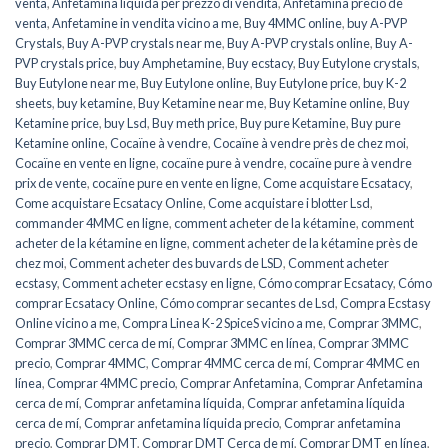
venta
,
Anfetamina liquida per prezzo di vendita
,
Anfetamina precio de
venta
,
Anfetamine in vendita vicino a me
,
Buy 4MMC online
,
buy A-PVP
Crystals
,
Buy A-PVP crystals near me
,
Buy A-PVP crystals online
,
Buy A-
PVP crystals price
,
buy Amphetamine
,
Buy ecstacy
,
Buy Eutylone crystals
,
Buy Eutylone near me
,
Buy Eutylone online
,
Buy Eutylone price
,
buy K-2
sheets
,
buy ketamine
,
Buy Ketamine near me
,
Buy Ketamine online
,
Buy
Ketamine price
,
buy Lsd
,
Buy meth price
,
Buy pure Ketamine
,
Buy pure
Ketamine online
,
Cocaïne à vendre
,
Cocaïne à vendre près de chez moi
,
Cocaïne en vente en ligne
,
cocaïne pure à vendre
,
cocaïne pure à vendre
prix de vente
,
cocaïne pure en vente en ligne
,
Come acquistare Ecsatacy
,
Come acquistare Ecsatacy Online
,
Come acquistare i blotter Lsd
,
commander 4MMC en ligne
,
comment acheter de la kétamine
,
comment
acheter de la kétamine en ligne
,
comment acheter de la kétamine près de
chez moi
,
Comment acheter des buvards de LSD
,
Comment acheter
ecstasy
,
Comment acheter ecstasy en ligne
,
Cómo comprar Ecsatacy
,
Cómo
comprar Ecsatacy Online
,
Cómo comprar secantes de Lsd
,
Compra Ecstasy
Online vicino a me
,
Compra Linea K-2 SpiceS vicino a me
,
Comprar 3MMC
,
Comprar 3MMC cerca de mí
,
Comprar 3MMC en línea
,
Comprar 3MMC
precio
,
Comprar 4MMC
,
Comprar 4MMC cerca de mí
,
Comprar 4MMC en
línea
,
Comprar 4MMC precio
,
Comprar Anfetamina
,
Comprar Anfetamina
cerca de mí
,
Comprar anfetamina líquida
,
Comprar anfetamina líquida
cerca de mí
,
Comprar anfetamina líquida precio
,
Comprar anfetamina
precio
,
Comprar DMT
,
Comprar DMT Cerca de mí
,
Comprar DMT en línea
,