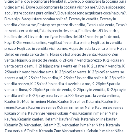
vicino a me
,
dove comprare Nembutal
,
Dove puoi comprare la cocaina pura
vicino a me?
,
Dove puoi comprare la cocaina vicino a me?
,
Dove si possono
acquistare cocaina pura online?
,
Dove si possono acquistare cocaina pura?
,
Dove si può acquistare cocaina online?
,
Ecstasy in vendita
,
Ecstasy in
vendita vicino a me
,
Ecstasy per prezzo di vendita
,
Éxtasis a la venta
,
Éxtasis
en venta cerca de mí
,
Éxtasis precio de venta
,
Feuilles de LSD à vendre
,
Feuilles de LSD à vendre en ligne
,
Feuilles de LSD à vendre près de moi
,
Fogli K-2 in vendita online
,
Fogli Lsd in vendita online
,
Fogli Lsd in vendita
prezzo
,
Fogli Lsd in vendita vicino a me
,
Hojas de lsd a la venta online
,
Hojas
de lsd en venta cerca de mí
,
Hojas de lsd precio de venta
,
Hojas K-2 en
venta
,
Hojas K-2 precio de venta
,
K-2 Fogli in vendita prezzo
,
K-2 Hojas en
venta cerca de mí
,
K-2 Hojas para la venta en línea
,
K-2 Lastre in vendita
,
K-
2 Sheets in vendita vicino a me
,
K-2 SpiceS en venta
,
K-2 SpiceS en venta se
acerca a mí
,
K-2 SpiceS in vendita
,
K-2 SpiceS in vendita online
,
K-2 SpiceS in
vendita prezzo
,
K-2 SpiceS in vendita si avvicina a me
,
K-2 SpiceS para la
venta en línea
,
K-2 SpiceS precio de venta
,
K-2 Spray in vendita
,
K-2 Spray in
vendita online
,
K-2 Spray para la venta
,
K-2 Spray para la venta en línea
,
Kaufen Sie Meth in meiner Nähe
,
Kaufen Sie reines Ketamin
,
Kaufen Sie
reines Kokain
,
Kaufen Sie reines Kokain in meiner Nähe
,
Kaufen Sie reines
Kokain online
,
Kaufen Sie reines Kokain Preis
,
Ketamin in meiner Nähe
kaufen
,
Ketamin kaufen
,
Ketamin kaufen Preis
,
Ketamin online kaufen
,
Ketamin Zu Verkaufen
,
Ketamin Zu verkaufen in meiner Nähe
,
Ketamin
Zum Verkauf Online
,
Ketamin Zum Verkaufspreis
,
Kokain in meiner Nähe