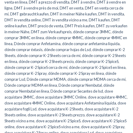
venta en línea
,
DMT a prezzo di vendita
,
DMT à vendre
,
DMT à vendre en
ligne
,
DMT à vendre près de moi
,
DMT en venta
,
DMT en venta cerca de
mí
,
DMT gebraucht kaufen
,
DMT in meiner Nähe kaufen
,
DMT in vendita
,
DMT in vendita online
,
DMT in vendita vicino a me
,
DMT kaufen
,
DMT
online kaufen
,
DMT precio de venta
,
DMT Preis kaufen
,
DMT zu verkaufen
in meiner Nähe
,
DMT zum Verkaufspreis
,
dónde comprar 3MMC
,
dónde
comprar 3MMC en línea
,
dónde comprar 4MMC
,
dónde comprar 4MMC en
línea
,
Dónde comprar Anfetamina
,
dónde comprar anfetamina líquida
,
dónde comprar éxtasis
,
dónde comprar hojas de Lsd
,
dónde comprar K-2
Sheets
,
dónde comprar K-2 Sheets cerca de mí
,
dónde comprar K-2 Sheets
en línea
,
dónde comprar K-2 Sheets precio
,
dónde comprar K-2 SpiceS
,
dónde comprar K-2 SpiceS cerca de mí
,
dónde comprar K-2 SpiceS en línea
,
dónde comprar K-2 Spray
,
dónde comprar K-2 Spray en línea
,
dónde
comprar Lsd
,
Dónde comprar MDMA
,
dónde comprar MDMA cerca de mí
,
Dónde comprar MDMA en línea
,
Dónde comprar Nembutal
,
dónde
comprar Nembutal en línea
,
Dónde comprar Secantes de lsd
,
dove
acquistare 3MMC
,
dove acquistare 3MMC Online
,
dove acquistare 4MMC
,
dove acquistare 4MMC Online
,
dove acquistare Anfetamina liquida
,
dove
acquistare fogli Lsd
,
dove acquistare K-2 Sheets
,
dove acquistare K-2
Sheets online
,
dove acquistare K-2 Sheets prezzo
,
dove acquistare K-2
Sheets vicino a me
,
dove acquistare K-2 SpiceS
,
dove acquistare K-2 SpiceS
online
,
dove acquistare K-2 SpiceS vicino a me
,
dove acquistare K-2 Spray
,
dove acquistare K-2 Spray online
,
dove acquistare Lsd
,
dove acquistare