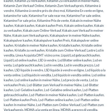
kaufen
,
Ketamin Zu Verkaufen
,
Ketamin Zu verkaufen in meiner Nähe
,
Ketamin Zum Verkauf Online
,
Ketamin Zum Verkaufspreis
,
Kétamine à
vendre
,
Kétamine à vendre près de chez moi
,
Kétamine En vente en ligne
,
ketamine for sale
,
Ketamine For sale near me
,
Ketamine For sale online
,
Ketamine For sale price
,
Kétamine Prix de vente
,
Kokain in meiner Nähe
kaufen
,
Kokain kaufen
,
Kokain kaufen Preis
,
Kokain online kaufen
,
Kokain
zu verkaufen
,
Kokain zum Online-Verkauf
,
Kokain zum Verkauf in meiner
Nähe
,
Kokain zum Verkaufspreis
,
Kokainpulver in meiner Nähe kaufen
,
Kokainpulver kaufen
,
Kokainpulver kaufen Preis
,
Kokainpulver online
kaufen
,
Kristalle in meiner Nähe kaufen
,
Kristalle kaufen
,
Kristalle online
kaufen
,
Kristalle zu verkaufen
,
Kristalle zum Online-Verkauf
,
Lastre Lsd in
vendita
,
Linea Acquista DMT vicino a me
,
Liquid Lsd gebraucht kaufen
,
Liquid Lsd online kaufen
,
LSD à vendre
,
Lsd Blotter online kaufen
,
Lsd en
venta
,
Lsd gebraucht kaufen
,
Lsd in vendita
,
Lsd in vendita prezzo
,
Lsd
kaufen
,
LSD liquide à vendre
,
LSD liquide à vendre en ligne
,
Lsd líquido a la
venta online
,
Lsd liquido in vendita
,
Lsd liquido in vendita online
,
Lsd online
kaufen
,
Lsd online kaufen in meiner Nähe
,
Lsd precio de venta
,
Lsd zu
verkaufen Preis
,
Lsd-Blätter zum Verkauf in meiner Nähe
,
Lsd-Blotter
kaufen
,
Lsd-Gelatine kaufen
,
Lsd-Gelatine online kaufen
,
Lsd-Platten
gebraucht kaufen
,
Lsd-Platten in meiner Nähe kaufen
,
Lsd-Platten kaufen
,
Lsd-Platten kaufen Preis
,
Lsd-Platten online kaufen
,
Lsd-Platten online
kaufen In meiner Nähe
,
Lsd-Platten zum Online-Verkauf
,
Lsd-Platten zum
Verkaufspreis
,
MDMA a la venta en línea
,
MDMA a prezzo di vendita
,