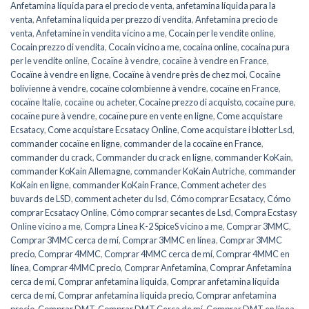
Anfetamina líquida para el precio de venta
,
anfetamina líquida para la
venta
,
Anfetamina liquida per prezzo di vendita
,
Anfetamina precio de
venta
,
Anfetamine in vendita vicino a me
,
Cocain per le vendite online
,
Cocain prezzo di vendita
,
Cocain vicino a me
,
cocaina online
,
cocaina pura
per le vendite online
,
Cocaïne à vendre
,
cocaïne à vendre en France
,
Cocaïne à vendre en ligne
,
Cocaïne à vendre près de chez moi
,
Cocaïne
bolivienne à vendre
,
cocaïne colombienne à vendre
,
cocaïne en France
,
cocaïne Italie
,
cocaïne ou acheter
,
Cocaine prezzo di acquisto
,
cocaïne pure
,
cocaïne pure à vendre
,
cocaïne pure en vente en ligne
,
Come acquistare
Ecsatacy
,
Come acquistare Ecsatacy Online
,
Come acquistare i blotter Lsd
,
commander cocaïne en ligne
,
commander de la cocaïne en France
,
commander du crack
,
Commander du crack en ligne
,
commander KoKain
,
commander KoKain Allemagne
,
commander KoKain Autriche
,
commander
KoKain en ligne
,
commander KoKain France
,
Comment acheter des
buvards de LSD
,
comment acheter du lsd
,
Cómo comprar Ecsatacy
,
Cómo
comprar Ecsatacy Online
,
Cómo comprar secantes de Lsd
,
Compra Ecstasy
Online vicino a me
,
Compra Linea K-2 SpiceS vicino a me
,
Comprar 3MMC
,
Comprar 3MMC cerca de mí
,
Comprar 3MMC en línea
,
Comprar 3MMC
precio
,
Comprar 4MMC
,
Comprar 4MMC cerca de mí
,
Comprar 4MMC en
línea
,
Comprar 4MMC precio
,
Comprar Anfetamina
,
Comprar Anfetamina
cerca de mí
,
Comprar anfetamina líquida
,
Comprar anfetamina líquida
cerca de mí
,
Comprar anfetamina líquida precio
,
Comprar anfetamina