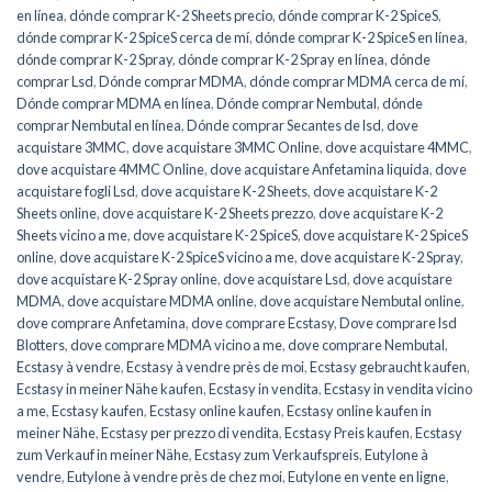
en línea
,
dónde comprar K-2 Sheets precio
,
dónde comprar K-2 SpiceS
,
dónde comprar K-2 SpiceS cerca de mí
,
dónde comprar K-2 SpiceS en línea
,
dónde comprar K-2 Spray
,
dónde comprar K-2 Spray en línea
,
dónde
comprar Lsd
,
Dónde comprar MDMA
,
dónde comprar MDMA cerca de mí
,
Dónde comprar MDMA en línea
,
Dónde comprar Nembutal
,
dónde
comprar Nembutal en línea
,
Dónde comprar Secantes de lsd
,
dove
acquistare 3MMC
,
dove acquistare 3MMC Online
,
dove acquistare 4MMC
,
dove acquistare 4MMC Online
,
dove acquistare Anfetamina liquida
,
dove
acquistare fogli Lsd
,
dove acquistare K-2 Sheets
,
dove acquistare K-2
Sheets online
,
dove acquistare K-2 Sheets prezzo
,
dove acquistare K-2
Sheets vicino a me
,
dove acquistare K-2 SpiceS
,
dove acquistare K-2 SpiceS
online
,
dove acquistare K-2 SpiceS vicino a me
,
dove acquistare K-2 Spray
,
dove acquistare K-2 Spray online
,
dove acquistare Lsd
,
dove acquistare
MDMA
,
dove acquistare MDMA online
,
dove acquistare Nembutal online
,
dove comprare Anfetamina
,
dove comprare Ecstasy
,
Dove comprare lsd
Blotters
,
dove comprare MDMA vicino a me
,
dove comprare Nembutal
,
Ecstasy à vendre
,
Ecstasy à vendre près de moi
,
Ecstasy gebraucht kaufen
,
Ecstasy in meiner Nähe kaufen
,
Ecstasy in vendita
,
Ecstasy in vendita vicino
a me
,
Ecstasy kaufen
,
Ecstasy online kaufen
,
Ecstasy online kaufen in
meiner Nähe
,
Ecstasy per prezzo di vendita
,
Ecstasy Preis kaufen
,
Ecstasy
zum Verkauf in meiner Nähe
,
Ecstasy zum Verkaufspreis
,
Eutylone à
vendre
,
Eutylone à vendre près de chez moi
,
Eutylone en vente en ligne
,