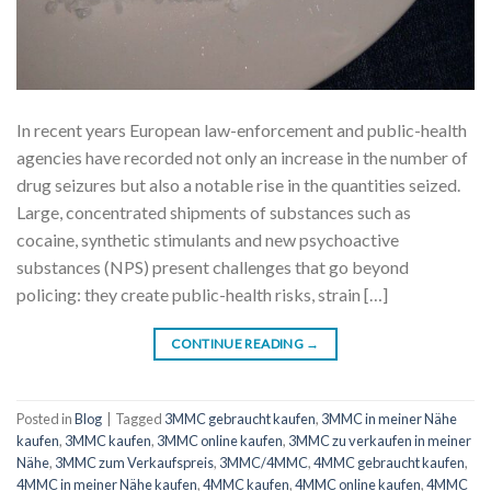
In recent years European law-enforcement and public-health
agencies have recorded not only an increase in the number of
drug seizures but also a notable rise in the quantities seized.
Large, concentrated shipments of substances such as
cocaine, synthetic stimulants and new psychoactive
substances (NPS) present challenges that go beyond
policing: they create public-health risks, strain […]
CONTINUE READING
→
Posted in
Blog
|
Tagged
3MMC gebraucht kaufen
,
3MMC in meiner Nähe
kaufen
,
3MMC kaufen
,
3MMC online kaufen
,
3MMC zu verkaufen in meiner
Nähe
,
3MMC zum Verkaufspreis
,
3MMC/4MMC
,
4MMC gebraucht kaufen
,
4MMC in meiner Nähe kaufen
,
4MMC kaufen
,
4MMC online kaufen
,
4MMC