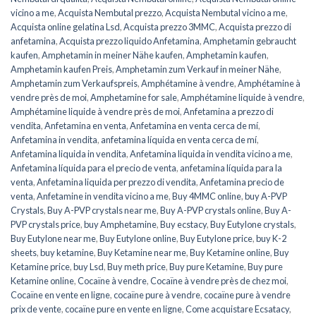
vicino a me
,
Acquista Nembutal prezzo
,
Acquista Nembutal vicino a me
,
Acquista online gelatina Lsd
,
Acquista prezzo 3MMC
,
Acquista prezzo di
anfetamina
,
Acquista prezzo liquido Anfetamina
,
Amphetamin gebraucht
kaufen
,
Amphetamin in meiner Nähe kaufen
,
Amphetamin kaufen
,
Amphetamin kaufen Preis
,
Amphetamin zum Verkauf in meiner Nähe
,
Amphetamin zum Verkaufspreis
,
Amphétamine à vendre
,
Amphétamine à
vendre près de moi
,
Amphetamine for sale
,
Amphétamine liquide à vendre
,
Amphétamine liquide à vendre près de moi
,
Anfetamina a prezzo di
vendita
,
Anfetamina en venta
,
Anfetamina en venta cerca de mí
,
Anfetamina in vendita
,
anfetamina líquida en venta cerca de mí
,
Anfetamina liquida in vendita
,
Anfetamina liquida in vendita vicino a me
,
Anfetamina líquida para el precio de venta
,
anfetamina líquida para la
venta
,
Anfetamina liquida per prezzo di vendita
,
Anfetamina precio de
venta
,
Anfetamine in vendita vicino a me
,
Buy 4MMC online
,
buy A-PVP
Crystals
,
Buy A-PVP crystals near me
,
Buy A-PVP crystals online
,
Buy A-
PVP crystals price
,
buy Amphetamine
,
Buy ecstacy
,
Buy Eutylone crystals
,
Buy Eutylone near me
,
Buy Eutylone online
,
Buy Eutylone price
,
buy K-2
sheets
,
buy ketamine
,
Buy Ketamine near me
,
Buy Ketamine online
,
Buy
Ketamine price
,
buy Lsd
,
Buy meth price
,
Buy pure Ketamine
,
Buy pure
Ketamine online
,
Cocaïne à vendre
,
Cocaïne à vendre près de chez moi
,
Cocaïne en vente en ligne
,
cocaïne pure à vendre
,
cocaïne pure à vendre
prix de vente
,
cocaïne pure en vente en ligne
,
Come acquistare Ecsatacy
,