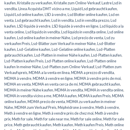
kaufen
,
Kristalle zu verkaufen
,
Kristalle zum Online-Verkauf
,
Lastre Lsd in
vendita
,
Linea Acquista DMT vicino a me
,
Liquid Lsd gebraucht kaufen
,
Liquid Lsd online kaufen
,
LSD à vendre
,
Lsd Blotter online kaufen
,
Lsd en
venta
,
Lsd gebraucht kaufen
,
Lsd in vendita
,
Lsd in vendita prezzo
,
Lsd
kaufen
,
LSD liquide à vendre
,
LSD liquide à vendre en ligne
,
Lsd líquido a la
venta online
,
Lsd liquido in vendita
,
Lsd liquido in vendita online
,
Lsd online
kaufen
,
Lsd online kaufen in meiner Nähe
,
Lsd precio de venta
,
Lsd zu
verkaufen Preis
,
Lsd-Blätter zum Verkauf in meiner Nähe
,
Lsd-Blotter
kaufen
,
Lsd-Gelatine kaufen
,
Lsd-Gelatine online kaufen
,
Lsd-Platten
gebraucht kaufen
,
Lsd-Platten in meiner Nähe kaufen
,
Lsd-Platten kaufen
,
Lsd-Platten kaufen Preis
,
Lsd-Platten online kaufen
,
Lsd-Platten online
kaufen In meiner Nähe
,
Lsd-Platten zum Online-Verkauf
,
Lsd-Platten zum
Verkaufspreis
,
MDMA a la venta en línea
,
MDMA a prezzo di vendita
,
MDMA à vendre
,
MDMA à vendre en ligne
,
MDMA à vendre près de moi
,
MDMA en venta
,
MDMA en venta cerca de mí
,
MDMA gebraucht kaufen
,
MDMA in meiner Nähe kaufen
,
MDMA in vendita
,
MDMA in vendita online
,
MDMA in vendita vicino a me
,
MDMA kaufen
,
MDMA kaufen Preis
,
MDMA
online kaufen
,
MDMA precio de venta
,
MDMA zu verkaufen in meiner
Nähe
,
MDMA zum Verkauf Preis
,
Méphédrone à vendre
,
Meth à vendre
,
Meth à vendre en ligne
,
Meth à vendre près de chez moi
,
Meth à vendre
prix
,
Meth for sale
,
Meth for sale near me
,
Meth for sale online
,
Meth for sale
price
,
Meth gebraucht kaufen
,
Meth kaufen
,
Meth kaufen Preis
,
Meth online