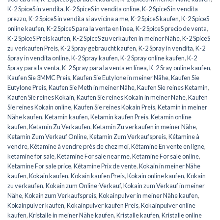
K-2 SpiceS in vendita
,
K-2 SpiceS in vendita online
,
K-2 SpiceS in vendita
prezzo
,
K-2 SpiceS in vendita si avvicina a me
,
K-2 SpiceS kaufen
,
K-2 SpiceS
online kaufen
,
K-2 SpiceS para la venta en línea
,
K-2 SpiceS precio de venta
,
K-2 SpiceS Preis kaufen
,
K-2 SpiceS zu verkaufen in meiner Nähe
,
K-2 SpiceS
zu verkaufen Preis
,
K-2 Spray gebraucht kaufen
,
K-2 Spray in vendita
,
K-2
Spray in vendita online
,
K-2 Spray kaufen
,
K-2 Spray online kaufen
,
K-2
Spray para la venta
,
K-2 Spray para la venta en línea
,
K-2 Sray online kaufen
,
Kaufen Sie 3MMC Preis
,
Kaufen Sie Eutylone in meiner Nähe
,
Kaufen Sie
Eutylone Preis
,
Kaufen Sie Meth in meiner Nähe
,
Kaufen Sie reines Ketamin
,
Kaufen Sie reines Kokain
,
Kaufen Sie reines Kokain in meiner Nähe
,
Kaufen
Sie reines Kokain online
,
Kaufen Sie reines Kokain Preis
,
Ketamin in meiner
Nähe kaufen
,
Ketamin kaufen
,
Ketamin kaufen Preis
,
Ketamin online
kaufen
,
Ketamin Zu Verkaufen
,
Ketamin Zu verkaufen in meiner Nähe
,
Ketamin Zum Verkauf Online
,
Ketamin Zum Verkaufspreis
,
Kétamine à
vendre
,
Kétamine à vendre près de chez moi
,
Kétamine En vente en ligne
,
ketamine for sale
,
Ketamine For sale near me
,
Ketamine For sale online
,
Ketamine For sale price
,
Kétamine Prix de vente
,
Kokain in meiner Nähe
kaufen
,
Kokain kaufen
,
Kokain kaufen Preis
,
Kokain online kaufen
,
Kokain
zu verkaufen
,
Kokain zum Online-Verkauf
,
Kokain zum Verkauf in meiner
Nähe
,
Kokain zum Verkaufspreis
,
Kokainpulver in meiner Nähe kaufen
,
Kokainpulver kaufen
,
Kokainpulver kaufen Preis
,
Kokainpulver online
kaufen
,
Kristalle in meiner Nähe kaufen
,
Kristalle kaufen
,
Kristalle online