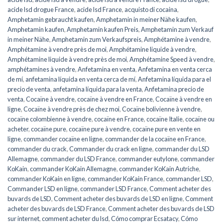
acide lsd drogue France
,
acide lsd France
,
acquisto di cocaina
,
Amphetamin gebraucht kaufen
,
Amphetamin in meiner Nähe kaufen
,
Amphetamin kaufen
,
Amphetamin kaufen Preis
,
Amphetamin zum Verkauf
in meiner Nähe
,
Amphetamin zum Verkaufspreis
,
Amphétamine à vendre
,
Amphétamine à vendre près de moi
,
Amphétamine liquide à vendre
,
Amphétamine liquide à vendre près de moi
,
Amphétamine Speed ​​​​à vendre
,
amphétamines à vendre
,
Anfetamina en venta
,
Anfetamina en venta cerca
de mí
,
anfetamina líquida en venta cerca de mí
,
Anfetamina líquida para el
precio de venta
,
anfetamina líquida para la venta
,
Anfetamina precio de
venta
,
Cocaïne à vendre
,
cocaïne à vendre en France
,
Cocaïne à vendre en
ligne
,
Cocaïne à vendre près de chez moi
,
Cocaïne bolivienne à vendre
,
cocaïne colombienne à vendre
,
cocaïne en France
,
cocaïne Italie
,
cocaïne ou
acheter
,
cocaïne pure
,
cocaïne pure à vendre
,
cocaïne pure en vente en
ligne
,
commander cocaïne en ligne
,
commander de la cocaïne en France
,
commander du crack
,
Commander du crack en ligne
,
commander du LSD
Allemagne
,
commander du LSD France
,
commander eutylone
,
commander
KoKain
,
commander KoKain Allemagne
,
commander KoKain Autriche
,
commander KoKain en ligne
,
commander KoKain France
,
commander LSD
,
Commander LSD en ligne
,
commander LSD France
,
Comment acheter des
buvards de LSD
,
Comment acheter des buvards de LSD en ligne
,
Comment
acheter des buvards de LSD France
,
Comment acheter des buvards de LSD
sur internet
,
comment acheter du lsd
,
Cómo comprar Ecsatacy
,
Cómo