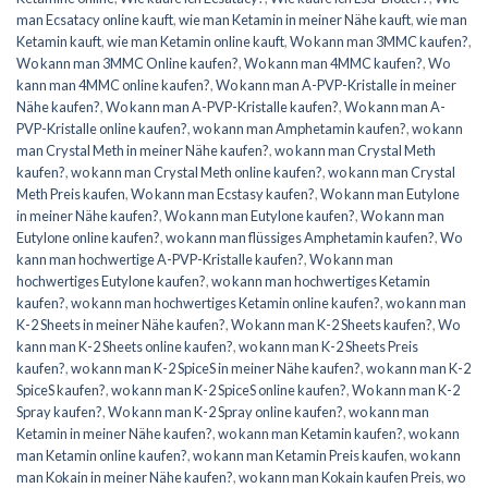
man Ecsatacy online kauft
,
wie man Ketamin in meiner Nähe kauft
,
wie man
Ketamin kauft
,
wie man Ketamin online kauft
,
Wo kann man 3MMC kaufen?
,
Wo kann man 3MMC Online kaufen?
,
Wo kann man 4MMC kaufen?
,
Wo
kann man 4MMC online kaufen?
,
Wo kann man A-PVP-Kristalle in meiner
Nähe kaufen?
,
Wo kann man A-PVP-Kristalle kaufen?
,
Wo kann man A-
PVP-Kristalle online kaufen?
,
wo kann man Amphetamin kaufen?
,
wo kann
man Crystal Meth in meiner Nähe kaufen?
,
wo kann man Crystal Meth
kaufen?
,
wo kann man Crystal Meth online kaufen?
,
wo kann man Crystal
Meth Preis kaufen
,
Wo kann man Ecstasy kaufen?
,
Wo kann man Eutylone
in meiner Nähe kaufen?
,
Wo kann man Eutylone kaufen?
,
Wo kann man
Eutylone online kaufen?
,
wo kann man flüssiges Amphetamin kaufen?
,
Wo
kann man hochwertige A-PVP-Kristalle kaufen?
,
Wo kann man
hochwertiges Eutylone kaufen?
,
wo kann man hochwertiges Ketamin
kaufen?
,
wo kann man hochwertiges Ketamin online kaufen?
,
wo kann man
K-2 Sheets in meiner Nähe kaufen?
,
Wo kann man K-2 Sheets kaufen?
,
Wo
kann man K-2 Sheets online kaufen?
,
wo kann man K-2 Sheets Preis
kaufen?
,
wo kann man K-2 SpiceS in meiner Nähe kaufen?
,
wo kann man K-2
SpiceS kaufen?
,
wo kann man K-2 SpiceS online kaufen?
,
Wo kann man K-2
Spray kaufen?
,
Wo kann man K-2 Spray online kaufen?
,
wo kann man
Ketamin in meiner Nähe kaufen?
,
wo kann man Ketamin kaufen?
,
wo kann
man Ketamin online kaufen?
,
wo kann man Ketamin Preis kaufen
,
wo kann
man Kokain in meiner Nähe kaufen?
,
wo kann man Kokain kaufen Preis
,
wo