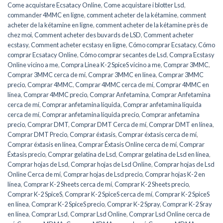
Come acquistare Ecsatacy Online
,
Come acquistare i blotter Lsd
,
commander 4MMC en ligne
,
comment acheter de la kétamine
,
comment
acheter de la kétamine en ligne
,
comment acheter de la kétamine près de
chez moi
,
Comment acheter des buvards de LSD
,
Comment acheter
ecstasy
,
Comment acheter ecstasy en ligne
,
Cómo comprar Ecsatacy
,
Cómo
comprar Ecsatacy Online
,
Cómo comprar secantes de Lsd
,
Compra Ecstasy
Online vicino a me
,
Compra Linea K-2 SpiceS vicino a me
,
Comprar 3MMC
,
Comprar 3MMC cerca de mí
,
Comprar 3MMC en línea
,
Comprar 3MMC
precio
,
Comprar 4MMC
,
Comprar 4MMC cerca de mí
,
Comprar 4MMC en
línea
,
Comprar 4MMC precio
,
Comprar Anfetamina
,
Comprar Anfetamina
cerca de mí
,
Comprar anfetamina líquida
,
Comprar anfetamina líquida
cerca de mí
,
Comprar anfetamina líquida precio
,
Comprar anfetamina
precio
,
Comprar DMT
,
Comprar DMT Cerca de mí
,
Comprar DMT en línea
,
Comprar DMT Precio
,
Comprar éxtasis
,
Comprar éxtasis cerca de mí
,
Comprar éxtasis en línea
,
Comprar Éxtasis Online cerca de mí
,
Comprar
Éxtasis precio
,
Comprar gelatina de Lsd
,
Comprar gelatina de Lsd en línea
,
Comprar hojas de Lsd
,
Comprar hojas de Lsd Online
,
Comprar hojas de Lsd
Online Cerca de mí
,
Comprar hojas de Lsd precio
,
Comprar hojas K-2 en
línea
,
Comprar K-2 Sheets cerca de mí
,
Comprar K-2 Sheets precio
,
Comprar K-2 SpiceS
,
Comprar K-2 SpiceS cerca de mí
,
Comprar K-2 SpiceS
en línea
,
Comprar K-2 SpiceS precio
,
Comprar K-2 Spray
,
Comprar K-2 Sray
en línea
,
Comprar Lsd
,
Comprar Lsd Online
,
Comprar Lsd Online cerca de