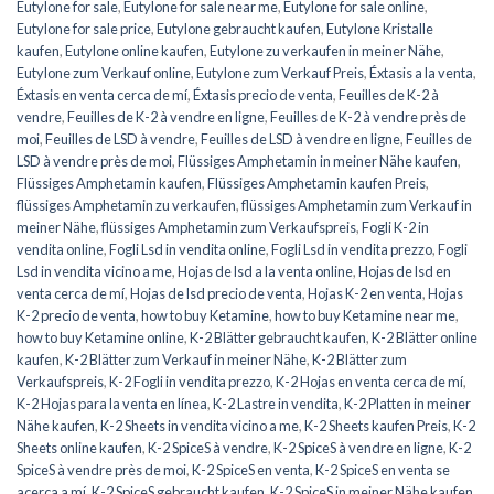
Eutylone for sale
,
Eutylone for sale near me
,
Eutylone for sale online
,
Eutylone for sale price
,
Eutylone gebraucht kaufen
,
Eutylone Kristalle
kaufen
,
Eutylone online kaufen
,
Eutylone zu verkaufen in meiner Nähe
,
Eutylone zum Verkauf online
,
Eutylone zum Verkauf Preis
,
Éxtasis a la venta
,
Éxtasis en venta cerca de mí
,
Éxtasis precio de venta
,
Feuilles de K-2 à
vendre
,
Feuilles de K-2 à vendre en ligne
,
Feuilles de K-2 à vendre près de
moi
,
Feuilles de LSD à vendre
,
Feuilles de LSD à vendre en ligne
,
Feuilles de
LSD à vendre près de moi
,
Flüssiges Amphetamin in meiner Nähe kaufen
,
Flüssiges Amphetamin kaufen
,
Flüssiges Amphetamin kaufen Preis
,
flüssiges Amphetamin zu verkaufen
,
flüssiges Amphetamin zum Verkauf in
meiner Nähe
,
flüssiges Amphetamin zum Verkaufspreis
,
Fogli K-2 in
vendita online
,
Fogli Lsd in vendita online
,
Fogli Lsd in vendita prezzo
,
Fogli
Lsd in vendita vicino a me
,
Hojas de lsd a la venta online
,
Hojas de lsd en
venta cerca de mí
,
Hojas de lsd precio de venta
,
Hojas K-2 en venta
,
Hojas
K-2 precio de venta
,
how to buy Ketamine
,
how to buy Ketamine near me
,
how to buy Ketamine online
,
K-2 Blätter gebraucht kaufen
,
K-2 Blätter online
kaufen
,
K-2 Blätter zum Verkauf in meiner Nähe
,
K-2 Blätter zum
Verkaufspreis
,
K-2 Fogli in vendita prezzo
,
K-2 Hojas en venta cerca de mí
,
K-2 Hojas para la venta en línea
,
K-2 Lastre in vendita
,
K-2 Platten in meiner
Nähe kaufen
,
K-2 Sheets in vendita vicino a me
,
K-2 Sheets kaufen Preis
,
K-2
Sheets online kaufen
,
K-2 SpiceS à vendre
,
K-2 SpiceS à vendre en ligne
,
K-2
SpiceS à vendre près de moi
,
K-2 SpiceS en venta
,
K-2 SpiceS en venta se
acerca a mí
,
K-2 SpiceS gebraucht kaufen
,
K-2 SpiceS in meiner Nähe kaufen
,