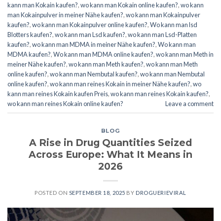
kann man Kokain kaufen?
,
wo kann man Kokain online kaufen?
,
wo kann
man Kokainpulver in meiner Nähe kaufen?
,
wo kann man Kokainpulver
kaufen?
,
wo kann man Kokainpulver online kaufen?
,
Wo kann man lsd
Blotters kaufen?
,
wo kann man Lsd kaufen?
,
wo kann man Lsd-Platten
kaufen?
,
wo kann man MDMA in meiner Nähe kaufen?
,
Wo kann man
MDMA kaufen?
,
Wo kann man MDMA online kaufen?
,
wo kann man Meth in
meiner Nähe kaufen?
,
wo kann man Meth kaufen?
,
wo kann man Meth
online kaufen?
,
wo kann man Nembutal kaufen?
,
wo kann man Nembutal
online kaufen?
,
wo kann man reines Kokain in meiner Nähe kaufen?
,
wo
kann man reines Kokain kaufen Preis
,
wo kann man reines Kokain kaufen?
,
wo kann man reines Kokain online kaufen?
Leave a comment
BLOG
A Rise in Drug Quantities Seized
Across Europe: What It Means in
2026
POSTED ON
SEPTEMBER 18, 2025
BY
DROGUERIEVIRAL