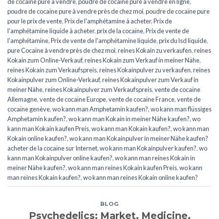
de cocaïne pure à vendre
,
poudre de cocaïne pure à vendre en ligne
,
poudre de cocaïne pure à vendre près de chez moi
,
poudre de cocaïne pure
pour le prix de vente
,
Prix de l'amphétamine à acheter
,
Prix de
l'amphétamine liquide à acheter
,
prix de la cocaïne
,
Prix de vente de
l'amphétamine
,
Prix de vente de l'amphétamine liquide
,
prix du lsd liquide
,
pure Cocaïne à vendre près de chez moi
,
reines Kokain zu verkaufen
,
reines
Kokain zum Online-Verkauf
,
reines Kokain zum Verkauf in meiner Nähe
,
reines Kokain zum Verkaufspreis
,
reines Kokainpulver zu verkaufen
,
reines
Kokainpulver zum Online-Verkauf
,
reines Kokainpulver zum Verkauf in
meiner Nähe
,
reines Kokainpulver zum Verkaufspreis
,
vente de cocaïne
Allemagne
,
vente de cocaïne Europe
,
vente de cocaïne France
,
vente de
cocaïne genève
,
wo kann man Amphetamin kaufen?
,
wo kann man flüssiges
Amphetamin kaufen?
,
wo kann man Kokain in meiner Nähe kaufen?
,
wo
kann man Kokain kaufen Preis
,
wo kann man Kokain kaufen?
,
wo kann man
Kokain online kaufen?
,
wo kann man Kokainpulver in meiner Nähe kaufen?
acheter de la cocaïne sur Internet
,
wo kann man Kokainpulver kaufen?
,
wo
kann man Kokainpulver online kaufen?
,
wo kann man reines Kokain in
meiner Nähe kaufen?
,
wo kann man reines Kokain kaufen Preis
,
wo kann
man reines Kokain kaufen?
,
wo kann man reines Kokain online kaufen?
BLOG
Psychedelics: Market, Medicine,