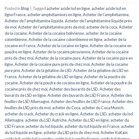
Posted in
Blog
|
Tagged
acheter acide lsd en ligne
,
acheter acide lsd en
ligne France
,
acheter amphétamines en ligne
,
Acheter de l'amphétamine
,
Acheter de l'amphétamine liquide
,
Acheter de l'amphétamine liquide près
de moi
,
Acheter de l'amphétamine près de moi
,
acheter de la coca
,
Acheter
de la cocaïne
,
Acheter de la cocaïne bolivienne
,
acheter de la cocaïne
colombienne
,
Acheter de la cocaïne colombienne en ligne
,
acheter de la
cocaïne en France
,
Acheter de la cocaïne en ligne
,
Acheter de la cocaïne en
poudre en ligne
,
Acheter de la cocaïne péruvienne
,
Acheter de la cocaïne
près de chez moi
,
Acheter de la cocaïne pure
,
Acheter de la cocaïne pure en
ligne
,
Acheter de la cocaïne pure près de chez moi
,
Acheter de la cocaïne
pure prix
,
Acheter de la gélatine de LSD
,
Acheter de la gélatine de LSD en
France
,
Acheter de la gélatine de LSD en ligne
,
Acheter de la poudre de
cocaïne
,
Acheter de la poudre de cocaïne en ligne
,
Acheter de la poudre de
cocaïne près de chez moi
,
Acheter des buvards de LSD
,
Acheter des
buvards de LSD en ligne
,
Acheter des buvards de LSD France
,
Acheter des
feuilles de LSD Allemagne
,
Acheter des feuilles de LSD France
,
Acheter des
feuilles de LSD près de moi
,
acheter du Coca
,
acheter du Coca Munich
,
acheter du crack
,
Acheter du crack en ligne
,
Acheter du LSD
,
acheter du lsd
Allemagne
,
acheter du LSD Autriche
,
Acheter du LSD en ligne
,
acheter du
LSD France
,
acheter du lsd liquide
,
acheter du lsd liquide en France
,
acheter
du lsd liquide en ligne
,
acheter du LSD près de chez moi
,
Acheter KoKain
,
acide lsd
,
acide lsd à vendre
,
acide lsd à vendre France
,
acide lsd drogue
,