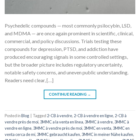
Psychedelic compounds — most commonly psilocybin, LSD,
and MDMA — are once again prominent in scientific, clinical,
commercial, and policy discussions. Trials testing these
compounds for depression, PTSD, and addiction have
produced encouraging signals in some controlled settings,
but the broader picture includes regulatory uncertainty,
notable safety concerns, and uneven public understanding.
Readers need clear, […]
CONTINUE READING
→
Posted in
Blog
|
Tagged
2-CB à vendre
,
2-CB à vendre en ligne
,
2-CB à
vendre près de moi
,
3MMC a la venta en línea
,
3MMC à vendre
,
3MMC à
vendre en ligne
,
3MMC à vendre près de moi
,
3MMC en venta
,
3MMC en
venta cerca de mí
,
3MMC gebraucht kaufen
,
3MMC in meiner Nähe kaufen
,