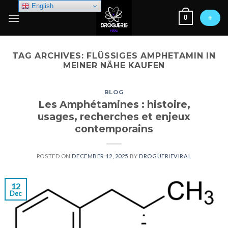
Skip
English
0
to
+
content
TAG ARCHIVES:
FLÜSSIGES AMPHETAMIN IN
MEINER NÄHE KAUFEN
BLOG
Les Amphétamines : histoire,
usages, recherches et enjeux
contemporains
POSTED ON
DECEMBER 12, 2025
BY
DROGUERIEVIRAL
12
Dec