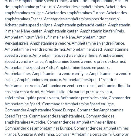
Acheter Amphetamine Speed ​​​​France
,
Acheter de l'amphétamine
,
Acheter
de l'amphétamine près de moi
,
Acheter des amphétamines
,
Acheter des
amphétamines en ligne
,
Acheter des amphétamines Europe
,
Acheter des
amphétamines France
,
Acheter des amphétamines près de chez moi
,
Acheter patte speed en ligne
,
Amphetamin gebraucht kaufen
,
Amphetamin
in meiner Nähe kaufen
,
Amphetamin kaufen
,
Amphetamin kaufen Preis
,
Amphetamin zum Verkauf in meiner Nähe
,
Amphetamin zum
Verkaufspreis
,
Amphétamine à vendre
,
Amphétamine à vendre France
,
Amphétamine à vendre près de moi
,
Amphetamine Speed ​​​​
,
Amphétamine
Speed ​​​​à vendre
,
Amphetamine Speed ​​​​à vendre en ligne
,
Amphetamine
Speed ​​​​à vendre France
,
Amphetamine Speed à vendre près de chez moi
,
Amphetamine Speed en ​​​​Patte
,
Amphetamine Speed en poudre
,
Amphétamines
,
Amphétamines à vendre en ligne
,
Amphétamines a vendre
france
,
Amphétamines en poudre
,
Amphetamines Speed ​​​​à vendre
,
Anfetamina en venta
,
Anfetamina en venta cerca de mí
,
anfetamina líquida
en venta cerca de mí
,
Anfetamina líquida para el precio de venta
,
anfetamina líquida para la venta
,
Anfetamina precio de venta
,
Commander
Amphetamine Speed ​​​​
,
Commander Amphetamine Speed ​​​​en ligne
,
Commander Amphetamine Speed ​​​Europe
,
Commander Amphetamine
Speed ​​France
,
Commander des amphétamines
,
Commander des
amphétamines Autriche
,
Commander des amphétamines en ligne
,
Commander des amphétamines Europe
,
Commander des amphétamines
France
,
Comprar Anfetamina
,
Comprar Anfetamina cerca de mí
,
Comprar