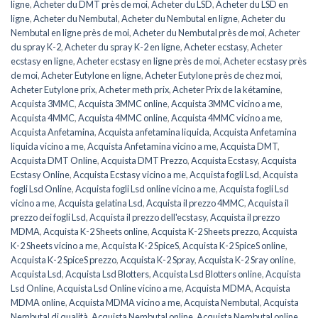
ligne
,
Acheter du DMT près de moi
,
Acheter du LSD
,
Acheter du LSD en
ligne
,
Acheter du Nembutal
,
Acheter du Nembutal en ligne
,
Acheter du
Nembutal en ligne près de moi
,
Acheter du Nembutal près de moi
,
Acheter
du spray K-2
,
Acheter du spray K-2 en ligne
,
Acheter ecstasy
,
Acheter
ecstasy en ligne
,
Acheter ecstasy en ligne près de moi
,
Acheter ecstasy près
de moi
,
Acheter Eutylone en ligne
,
Acheter Eutylone près de chez moi
,
Acheter Eutylone prix
,
Acheter meth prix
,
Acheter Prix de la kétamine
,
Acquista 3MMC
,
Acquista 3MMC online
,
Acquista 3MMC vicino a me
,
Acquista 4MMC
,
Acquista 4MMC online
,
Acquista 4MMC vicino a me
,
Acquista Anfetamina
,
Acquista anfetamina liquida
,
Acquista Anfetamina
liquida vicino a me
,
Acquista Anfetamina vicino a me
,
Acquista DMT
,
Acquista DMT Online
,
Acquista DMT Prezzo
,
Acquista Ecstasy
,
Acquista
Ecstasy Online
,
Acquista Ecstasy vicino a me
,
Acquista fogli Lsd
,
Acquista
fogli Lsd Online
,
Acquista fogli Lsd online vicino a me
,
Acquista fogli Lsd
vicino a me
,
Acquista gelatina Lsd
,
Acquista il prezzo 4MMC
,
Acquista il
prezzo dei fogli Lsd
,
Acquista il prezzo dell'ecstasy
,
Acquista il prezzo
MDMA
,
Acquista K-2 Sheets online
,
Acquista K-2 Sheets prezzo
,
Acquista
K-2 Sheets vicino a me
,
Acquista K-2 SpiceS
,
Acquista K-2 SpiceS online
,
Acquista K-2 SpiceS prezzo
,
Acquista K-2 Spray
,
Acquista K-2 Sray online
,
Acquista Lsd
,
Acquista Lsd Blotters
,
Acquista Lsd Blotters online
,
Acquista
Lsd Online
,
Acquista Lsd Online vicino a me
,
Acquista MDMA
,
Acquista
MDMA online
,
Acquista MDMA vicino a me
,
Acquista Nembutal
,
Acquista
Nembutal di qualità
,
Acquista Nembutal online
,
Acquista Nembutal online