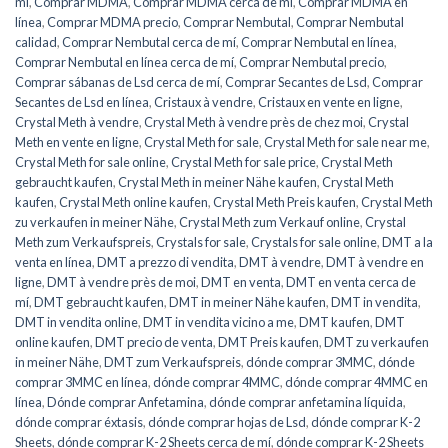
mí
,
Comprar MDMA
,
Comprar MDMA cerca de mí
,
Comprar MDMA en
línea
,
Comprar MDMA precio
,
Comprar Nembutal
,
Comprar Nembutal
calidad
,
Comprar Nembutal cerca de mí
,
Comprar Nembutal en línea
,
Comprar Nembutal en línea cerca de mí
,
Comprar Nembutal precio
,
Comprar sábanas de Lsd cerca de mí
,
Comprar Secantes de Lsd
,
Comprar
Secantes de Lsd en línea
,
Cristaux à vendre
,
Cristaux en vente en ligne
,
Crystal Meth à vendre
,
Crystal Meth à vendre près de chez moi
,
Crystal
Meth en vente en ligne
,
Crystal Meth for sale
,
Crystal Meth for sale near me
,
Crystal Meth for sale online
,
Crystal Meth for sale price
,
Crystal Meth
gebraucht kaufen
,
Crystal Meth in meiner Nähe kaufen
,
Crystal Meth
kaufen
,
Crystal Meth online kaufen
,
Crystal Meth Preis kaufen
,
Crystal Meth
zu verkaufen in meiner Nähe
,
Crystal Meth zum Verkauf online
,
Crystal
Meth zum Verkaufspreis
,
Crystals for sale
,
Crystals for sale online
,
DMT a la
venta en línea
,
DMT a prezzo di vendita
,
DMT à vendre
,
DMT à vendre en
ligne
,
DMT à vendre près de moi
,
DMT en venta
,
DMT en venta cerca de
mí
,
DMT gebraucht kaufen
,
DMT in meiner Nähe kaufen
,
DMT in vendita
,
DMT in vendita online
,
DMT in vendita vicino a me
,
DMT kaufen
,
DMT
online kaufen
,
DMT precio de venta
,
DMT Preis kaufen
,
DMT zu verkaufen
in meiner Nähe
,
DMT zum Verkaufspreis
,
dónde comprar 3MMC
,
dónde
comprar 3MMC en línea
,
dónde comprar 4MMC
,
dónde comprar 4MMC en
línea
,
Dónde comprar Anfetamina
,
dónde comprar anfetamina líquida
,
dónde comprar éxtasis
,
dónde comprar hojas de Lsd
,
dónde comprar K-2
Sheets
,
dónde comprar K-2 Sheets cerca de mí
,
dónde comprar K-2 Sheets