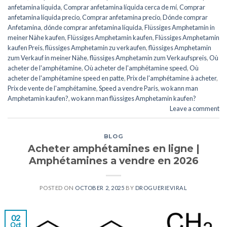
anfetamina líquida
,
Comprar anfetamina líquida cerca de mí
,
Comprar
anfetamina líquida precio
,
Comprar anfetamina precio
,
Dónde comprar
Anfetamina
,
dónde comprar anfetamina líquida
,
Flüssiges Amphetamin in
meiner Nähe kaufen
,
Flüssiges Amphetamin kaufen
,
Flüssiges Amphetamin
kaufen Preis
,
flüssiges Amphetamin zu verkaufen
,
flüssiges Amphetamin
zum Verkauf in meiner Nähe
,
flüssiges Amphetamin zum Verkaufspreis
,
Où
acheter de l'amphétamine
,
Où acheter de l'amphétamine speed
,
Où
acheter de l'amphétamine speed en patte
,
Prix de l'amphétamine à acheter
,
Prix de vente de l'amphétamine
,
Speed a vendre Paris
,
wo kann man
Amphetamin kaufen?
,
wo kann man flüssiges Amphetamin kaufen?
Leave a comment
BLOG
Acheter amphétamines en ligne |
Amphétamines a vendre en 2026
POSTED ON
OCTOBER 2, 2025
BY
DROGUERIEVIRAL
02
Oct