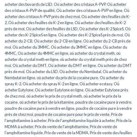
acheter des buvards de LSD
,
Où acheter des cristaux A-PVP
,
Où acheter
des cristaux A-PVP de qualité
,
Où acheter des cristaux A-PVP en ligne
,
Où
acheter des cristaux A-PVP près de chez moi
,
Où acheter des feuilles de K-
2
,
Où acheter des feuilles de K-2 en ligne
,
Où acheter des feuilles de K-2
près de moi
,
Où acheter des feuilles de LSD
,
Où acheter des K-2 SpiceS
,
Où
acheter des K-2 SpiceS en ligne
,
Où acheter des K-2 SpiceS près de moi
,
Où
acheter du 2-CB
,
Où acheter du 2-CB en ligne
,
Où acheter du 2-CB près de
moi
,
Où acheter du 3MMC
,
Où acheter du 3MMC en ligne
,
Où acheter du
4MMC
,
Où acheter du 4MMC en ligne
,
où acheter du crystal meth
,
où
acheter du crystal meth en ligne
,
où acheter du crystal meth près de chez
moi
,
Où acheter du DMT
,
Où acheter du DMT en ligne
,
Où acheter du DMT
près de moi
,
Où acheter du LSD
,
Où acheter du Nembutal
,
Où acheter du
Nembutal en ligne
,
où acheter du prix de la cocaïne pure
,
Où acheter du
spray K-2
,
Où acheter du spray K-2 en ligne
,
Où acheter ecstasy
,
Où
acheter Eutylone
,
Où acheter Eutylone en ligne
,
Où acheter Eutylone près
de chez moi
,
où acheter le prix de crystal meth
,
où acheter le prix de la
cocaïne
,
où acheter le prix de la kétamine
,
poudre de cocaïne pure à vendre
,
poudre de cocaïne pure à vendre en ligne
,
poudre de cocaïne pure à vendre
près de chez moi
,
poudre de cocaïne pure pour le prix de vente
,
Prix de
l'amphétamine à acheter
,
Prix de l'amphétamine liquide à acheter
,
Prix de la
MDMA à acheter
,
Prix de vente de l'amphétamine
,
Prix de vente de
l'amphétamine liquide
,
Prix de vente de la MDMA
,
Prix de vente des feuilles