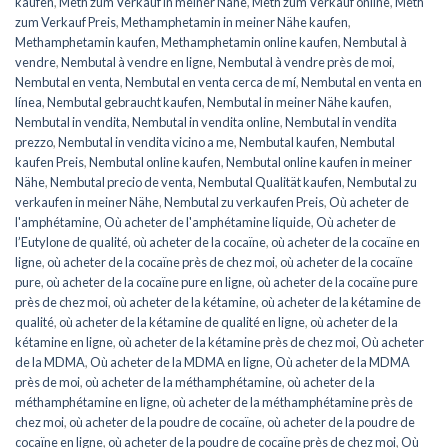
kaufen
,
Meth zum Verkauf in meiner Nähe
,
Meth zum Verkauf online
,
Meth
zum Verkauf Preis
,
Methamphetamin in meiner Nähe kaufen
,
Methamphetamin kaufen
,
Methamphetamin online kaufen
,
Nembutal à
vendre
,
Nembutal à vendre en ligne
,
Nembutal à vendre près de moi
,
Nembutal en venta
,
Nembutal en venta cerca de mí
,
Nembutal en venta en
línea
,
Nembutal gebraucht kaufen
,
Nembutal in meiner Nähe kaufen
,
Nembutal in vendita
,
Nembutal in vendita online
,
Nembutal in vendita
prezzo
,
Nembutal in vendita vicino a me
,
Nembutal kaufen
,
Nembutal
kaufen Preis
,
Nembutal online kaufen
,
Nembutal online kaufen in meiner
Nähe
,
Nembutal precio de venta
,
Nembutal Qualität kaufen
,
Nembutal zu
verkaufen in meiner Nähe
,
Nembutal zu verkaufen Preis
,
Où acheter de
l'amphétamine
,
Où acheter de l'amphétamine liquide
,
Où acheter de
l’Eutylone de qualité
,
où acheter de la cocaïne
,
où acheter de la cocaïne en
ligne
,
où acheter de la cocaïne près de chez moi
,
où acheter de la cocaïne
pure
,
où acheter de la cocaïne pure en ligne
,
où acheter de la cocaïne pure
près de chez moi
,
où acheter de la kétamine
,
où acheter de la kétamine de
qualité
,
où acheter de la kétamine de qualité en ligne
,
où acheter de la
kétamine en ligne
,
où acheter de la kétamine près de chez moi
,
Où acheter
de la MDMA
,
Où acheter de la MDMA en ligne
,
Où acheter de la MDMA
près de moi
,
où acheter de la méthamphétamine
,
où acheter de la
méthamphétamine en ligne
,
où acheter de la méthamphétamine près de
chez moi
,
où acheter de la poudre de cocaïne
,
où acheter de la poudre de
cocaïne en ligne
,
où acheter de la poudre de cocaïne près de chez moi
,
Où