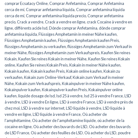
comprar Ecsatacy Online
,
Comprar Anfetamina
,
Comprar Anfetamina
cerca de mí
,
Comprar anfetamina líquida
,
Comprar anfetamina líquida
cerca de mí
,
Comprar anfetamina líquida precio
,
Comprar anfetamina
precio
,
Crack a vendre
,
Crack a vendre en ligne
,
crack Cocaïne à vendre en
ligne
,
différents acide lsd
,
Dónde comprar Anfetamina
,
dónde comprar
anfetamina líquida
,
Flüssiges Amphetamin in meiner Nähe kaufen
,
Flüssiges Amphetamin kaufen
,
Flüssiges Amphetamin kaufen Preis
,
flüssiges Amphetamin zu verkaufen
,
flüssiges Amphetamin zum Verkauf in
meiner Nähe
,
flüssiges Amphetamin zum Verkaufspreis
,
Kaufen Sie reines
Kokain
,
Kaufen Sie reines Kokain in meiner Nähe
,
Kaufen Sie reines Kokain
online
,
Kaufen Sie reines Kokain Preis
,
Kokain in meiner Nähe kaufen
,
Kokain kaufen
,
Kokain kaufen Preis
,
Kokain online kaufen
,
Kokain zu
verkaufen
,
Kokain zum Online-Verkauf
,
Kokain zum Verkauf in meiner
Nähe
,
Kokain zum Verkaufspreis
,
Kokainpulver in meiner Nähe kaufen
,
Kokainpulver kaufen
,
Kokainpulver kaufen Preis
,
Kokainpulver online
kaufen
,
liquide dosage de lsd
,
lsd 25 à vendre
,
lsd 25 à vendre France
,
LSD
à vendre
,
LSD à vendre En ligne
,
LSD à vendre France
,
LSD à vendre près de
chez moi
,
LSD à vendre sur internet
,
LSD liquide à vendre
,
LSD liquide à
vendre en ligne
,
LSD liquide à vendre France
,
Où acheter de
l'amphétamine
,
Où acheter de l'amphétamine liquide
,
où acheter de la
cocaïne en ligne
,
Où acheter des buvards de LSD
,
Où acheter des buvards
de LSD France
,
Où acheter des feuilles de LSD
,
Où acheter du LSD
,
poudre