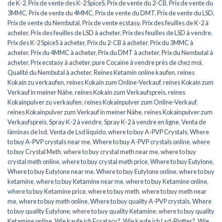
de K-2
,
Prix de vente des K-2 SpiceS
,
Prix de vente du 2-CB
,
Prix de vente du
3MMC
,
Prix de vente du 4MMC
,
Prix de vente du DMT
,
Prix de vente du LSD
,
Prix de vente du Nembutal
,
Prix de vente ecstasy
,
Prix des feuilles de K-2 à
acheter
,
Prix des feuilles de LSD à acheter
,
Prix des feuilles de LSD à vendre
,
Prix des K-2 SpiceS à acheter
,
Prix du 2-CB à acheter
,
Prix du 3MMC à
acheter
,
Prix du 4MMC à acheter
,
Prix du DMT à acheter
,
Prix du Nembutal à
acheter
,
Prix ecstasy à acheter
,
pure Cocaïne à vendre près de chez moi
,
Qualité du Nembutal à acheter
,
Reines Ketamin online kaufen
,
reines
Kokain zu verkaufen
,
reines Kokain zum Online-Verkauf
,
reines Kokain zum
Verkauf in meiner Nähe
,
reines Kokain zum Verkaufspreis
,
reines
Kokainpulver zu verkaufen
,
reines Kokainpulver zum Online-Verkauf
,
reines Kokainpulver zum Verkauf in meiner Nähe
,
reines Kokainpulver zum
Verkaufspreis
,
Spray K-2 à vendre
,
Spray K-2 à vendre en ligne
,
Venta de
láminas de lsd
,
Venta de Lsd líquido
,
where to buy A-PVP Crystals
,
Where
to buy A-PVP crystals near me
,
Where to buy A-PVP crystals online
,
where
to buy Crystal Meth
,
where to buy crystal meth near me
,
where to buy
crystal meth online
,
where to buy crystal meth price
,
Where to buy Eutylone
,
Where to buy Eutylone near me
,
Where to buy Eutylone online
,
where to buy
ketamine
,
where to buy Ketamine near me
,
where to buy Ketamine online
,
where to buy Ketamine price
,
where to buy meth
,
where to buy meth near
me
,
where to buy meth online
,
Where to buy quality A-PVP crystals
,
Where
to buy quality Eutylone
,
where to buy quality Ketamine
,
where to buy quality
Ketamine online
,
Wie kaufe ich Ecsatacy?
,
Wie kaufe ich Lsd-Blotter?
,
Wie