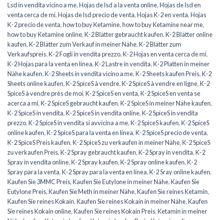
Lsd in vendita vicino a me
,
Hojas de lsd a la venta online
,
Hojas de lsd en
venta cerca de mí
,
Hojas de lsd precio de venta
,
Hojas K-2 en venta
,
Hojas
K-2 precio de venta
,
how to buy Ketamine
,
how to buy Ketamine near me
,
how to buy Ketamine online
,
K-2 Blätter gebraucht kaufen
,
K-2 Blätter online
kaufen
,
K-2 Blätter zum Verkauf in meiner Nähe
,
K-2 Blätter zum
Verkaufspreis
,
K-2 Fogli in vendita prezzo
,
K-2 Hojas en venta cerca de mí
,
K-2 Hojas para la venta en línea
,
K-2 Lastre in vendita
,
K-2 Platten in meiner
Nähe kaufen
,
K-2 Sheets in vendita vicino a me
,
K-2 Sheets kaufen Preis
,
K-2
Sheets online kaufen
,
K-2 SpiceS à vendre
,
K-2 SpiceS à vendre en ligne
,
K-2
SpiceS à vendre près de moi
,
K-2 SpiceS en venta
,
K-2 SpiceS en venta se
acerca a mí
,
K-2 SpiceS gebraucht kaufen
,
K-2 SpiceS in meiner Nähe kaufen
,
K-2 SpiceS in vendita
,
K-2 SpiceS in vendita online
,
K-2 SpiceS in vendita
prezzo
,
K-2 SpiceS in vendita si avvicina a me
,
K-2 SpiceS kaufen
,
K-2 SpiceS
online kaufen
,
K-2 SpiceS para la venta en línea
,
K-2 SpiceS precio de venta
,
K-2 SpiceS Preis kaufen
,
K-2 SpiceS zu verkaufen in meiner Nähe
,
K-2 SpiceS
zu verkaufen Preis
,
K-2 Spray gebraucht kaufen
,
K-2 Spray in vendita
,
K-2
Spray in vendita online
,
K-2 Spray kaufen
,
K-2 Spray online kaufen
,
K-2
Spray para la venta
,
K-2 Spray para la venta en línea
,
K-2 Sray online kaufen
,
Kaufen Sie 3MMC Preis
,
Kaufen Sie Eutylone in meiner Nähe
,
Kaufen Sie
Eutylone Preis
,
Kaufen Sie Meth in meiner Nähe
,
Kaufen Sie reines Ketamin
,
Kaufen Sie reines Kokain
,
Kaufen Sie reines Kokain in meiner Nähe
,
Kaufen
Sie reines Kokain online
,
Kaufen Sie reines Kokain Preis
,
Ketamin in meiner