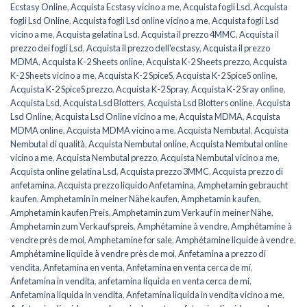
Ecstasy Online
,
Acquista Ecstasy vicino a me
,
Acquista fogli Lsd
,
Acquista
fogli Lsd Online
,
Acquista fogli Lsd online vicino a me
,
Acquista fogli Lsd
vicino a me
,
Acquista gelatina Lsd
,
Acquista il prezzo 4MMC
,
Acquista il
prezzo dei fogli Lsd
,
Acquista il prezzo dell'ecstasy
,
Acquista il prezzo
MDMA
,
Acquista K-2 Sheets online
,
Acquista K-2 Sheets prezzo
,
Acquista
K-2 Sheets vicino a me
,
Acquista K-2 SpiceS
,
Acquista K-2 SpiceS online
,
Acquista K-2 SpiceS prezzo
,
Acquista K-2 Spray
,
Acquista K-2 Sray online
,
Acquista Lsd
,
Acquista Lsd Blotters
,
Acquista Lsd Blotters online
,
Acquista
Lsd Online
,
Acquista Lsd Online vicino a me
,
Acquista MDMA
,
Acquista
MDMA online
,
Acquista MDMA vicino a me
,
Acquista Nembutal
,
Acquista
Nembutal di qualità
,
Acquista Nembutal online
,
Acquista Nembutal online
vicino a me
,
Acquista Nembutal prezzo
,
Acquista Nembutal vicino a me
,
Acquista online gelatina Lsd
,
Acquista prezzo 3MMC
,
Acquista prezzo di
anfetamina
,
Acquista prezzo liquido Anfetamina
,
Amphetamin gebraucht
kaufen
,
Amphetamin in meiner Nähe kaufen
,
Amphetamin kaufen
,
Amphetamin kaufen Preis
,
Amphetamin zum Verkauf in meiner Nähe
,
Amphetamin zum Verkaufspreis
,
Amphétamine à vendre
,
Amphétamine à
vendre près de moi
,
Amphetamine for sale
,
Amphétamine liquide à vendre
,
Amphétamine liquide à vendre près de moi
,
Anfetamina a prezzo di
vendita
,
Anfetamina en venta
,
Anfetamina en venta cerca de mí
,
Anfetamina in vendita
,
anfetamina líquida en venta cerca de mí
,
Anfetamina liquida in vendita
,
Anfetamina liquida in vendita vicino a me
,