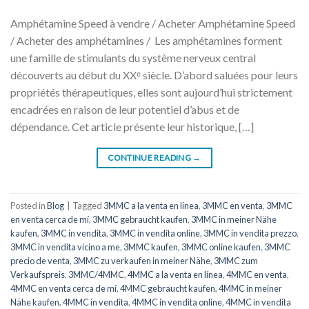
Amphétamine Speed ​​​​à vendre / Acheter Amphétamine Speed
/ Acheter des amphétamines / Les amphétamines forment
une famille de stimulants du système nerveux central
découverts au début du XXᵉ siècle. D’abord saluées pour leurs
propriétés thérapeutiques, elles sont aujourd’hui strictement
encadrées en raison de leur potentiel d’abus et de
dépendance. Cet article présente leur historique, […]
CONTINUE READING
→
Posted in
Blog
|
Tagged
3MMC a la venta en línea
,
3MMC en venta
,
3MMC
en venta cerca de mí
,
3MMC gebraucht kaufen
,
3MMC in meiner Nähe
kaufen
,
3MMC in vendita
,
3MMC in vendita online
,
3MMC in vendita prezzo
,
3MMC in vendita vicino a me
,
3MMC kaufen
,
3MMC online kaufen
,
3MMC
precio de venta
,
3MMC zu verkaufen in meiner Nähe
,
3MMC zum
Verkaufspreis
,
3MMC/4MMC
,
4MMC a la venta en línea
,
4MMC en venta
,
4MMC en venta cerca de mí
,
4MMC gebraucht kaufen
,
4MMC in meiner
Nähe kaufen
,
4MMC in vendita
,
4MMC in vendita online
,
4MMC in vendita