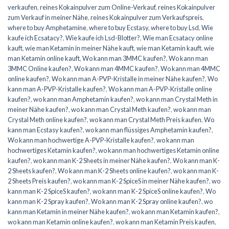
verkaufen
,
reines Kokainpulver zum Online-Verkauf
,
reines Kokainpulver
zum Verkauf in meiner Nähe
,
reines Kokainpulver zum Verkaufspreis
,
where to buy Amphetamine
,
where to buy Ecstasy
,
where to buy Lsd
,
Wie
kaufe ich Ecsatacy?
,
Wie kaufe ich Lsd-Blotter?
,
Wie man Ecsatacy online
kauft
,
wie man Ketamin in meiner Nähe kauft
,
wie man Ketamin kauft
,
wie
man Ketamin online kauft
,
Wo kann man 3MMC kaufen?
,
Wo kann man
3MMC Online kaufen?
,
Wo kann man 4MMC kaufen?
,
Wo kann man 4MMC
online kaufen?
,
Wo kann man A-PVP-Kristalle in meiner Nähe kaufen?
,
Wo
kann man A-PVP-Kristalle kaufen?
,
Wo kann man A-PVP-Kristalle online
kaufen?
,
wo kann man Amphetamin kaufen?
,
wo kann man Crystal Meth in
meiner Nähe kaufen?
,
wo kann man Crystal Meth kaufen?
,
wo kann man
Crystal Meth online kaufen?
,
wo kann man Crystal Meth Preis kaufen
,
Wo
kann man Ecstasy kaufen?
,
wo kann man flüssiges Amphetamin kaufen?
,
Wo kann man hochwertige A-PVP-Kristalle kaufen?
,
wo kann man
hochwertiges Ketamin kaufen?
,
wo kann man hochwertiges Ketamin online
kaufen?
,
wo kann man K-2 Sheets in meiner Nähe kaufen?
,
Wo kann man K-
2 Sheets kaufen?
,
Wo kann man K-2 Sheets online kaufen?
,
wo kann man K-
2 Sheets Preis kaufen?
,
wo kann man K-2 SpiceS in meiner Nähe kaufen?
,
wo
kann man K-2 SpiceS kaufen?
,
wo kann man K-2 SpiceS online kaufen?
,
Wo
kann man K-2 Spray kaufen?
,
Wo kann man K-2 Spray online kaufen?
,
wo
kann man Ketamin in meiner Nähe kaufen?
,
wo kann man Ketamin kaufen?
,
wo kann man Ketamin online kaufen?
,
wo kann man Ketamin Preis kaufen
,