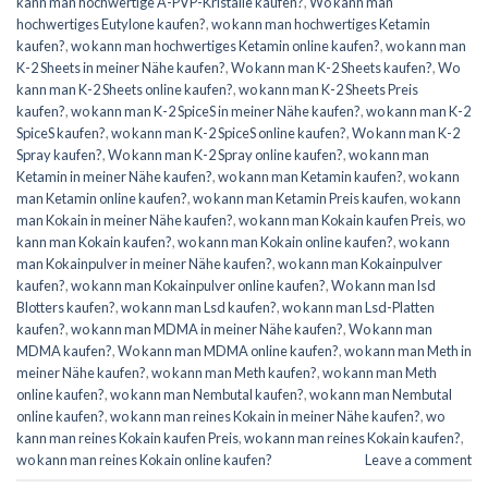
kann man hochwertige A-PVP-Kristalle kaufen?
,
Wo kann man
hochwertiges Eutylone kaufen?
,
wo kann man hochwertiges Ketamin
kaufen?
,
wo kann man hochwertiges Ketamin online kaufen?
,
wo kann man
K-2 Sheets in meiner Nähe kaufen?
,
Wo kann man K-2 Sheets kaufen?
,
Wo
kann man K-2 Sheets online kaufen?
,
wo kann man K-2 Sheets Preis
kaufen?
,
wo kann man K-2 SpiceS in meiner Nähe kaufen?
,
wo kann man K-2
SpiceS kaufen?
,
wo kann man K-2 SpiceS online kaufen?
,
Wo kann man K-2
Spray kaufen?
,
Wo kann man K-2 Spray online kaufen?
,
wo kann man
Ketamin in meiner Nähe kaufen?
,
wo kann man Ketamin kaufen?
,
wo kann
man Ketamin online kaufen?
,
wo kann man Ketamin Preis kaufen
,
wo kann
man Kokain in meiner Nähe kaufen?
,
wo kann man Kokain kaufen Preis
,
wo
kann man Kokain kaufen?
,
wo kann man Kokain online kaufen?
,
wo kann
man Kokainpulver in meiner Nähe kaufen?
,
wo kann man Kokainpulver
kaufen?
,
wo kann man Kokainpulver online kaufen?
,
Wo kann man lsd
Blotters kaufen?
,
wo kann man Lsd kaufen?
,
wo kann man Lsd-Platten
kaufen?
,
wo kann man MDMA in meiner Nähe kaufen?
,
Wo kann man
MDMA kaufen?
,
Wo kann man MDMA online kaufen?
,
wo kann man Meth in
meiner Nähe kaufen?
,
wo kann man Meth kaufen?
,
wo kann man Meth
online kaufen?
,
wo kann man Nembutal kaufen?
,
wo kann man Nembutal
online kaufen?
,
wo kann man reines Kokain in meiner Nähe kaufen?
,
wo
kann man reines Kokain kaufen Preis
,
wo kann man reines Kokain kaufen?
,
wo kann man reines Kokain online kaufen?
Leave a comment