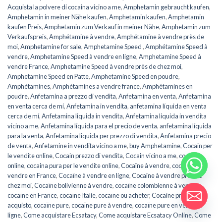
Acquista la polvere di cocaina vicino a me
,
Amphetamin gebraucht kaufen
,
Amphetamin in meiner Nähe kaufen
,
Amphetamin kaufen
,
Amphetamin
kaufen Preis
,
Amphetamin zum Verkauf in meiner Nähe
,
Amphetamin zum
Verkaufspreis
,
Amphétamine à vendre
,
Amphétamine à vendre près de
moi
,
Amphetamine for sale
,
Amphetamine Speed ​​​​
,
Amphétamine Speed ​​​​à
vendre
,
Amphetamine Speed ​​​​à vendre en ligne
,
Amphetamine Speed ​​​​à
vendre France
,
Amphetamine Speed à vendre près de chez moi
,
Amphetamine Speed en ​​​​Patte
,
Amphetamine Speed en poudre
,
Amphétamines
,
Amphétamines a vendre france
,
Amphétamines en
poudre
,
Anfetamina a prezzo di vendita
,
Anfetamina en venta
,
Anfetamina
en venta cerca de mí
,
Anfetamina in vendita
,
anfetamina líquida en venta
cerca de mí
,
Anfetamina liquida in vendita
,
Anfetamina liquida in vendita
vicino a me
,
Anfetamina líquida para el precio de venta
,
anfetamina líquida
para la venta
,
Anfetamina liquida per prezzo di vendita
,
Anfetamina precio
de venta
,
Anfetamine in vendita vicino a me
,
buy Amphetamine
,
Cocain per
le vendite online
,
Cocain prezzo di vendita
,
Cocain vicino a me
,
cocaina
online
,
cocaina pura per le vendite online
,
Cocaïne à vendre
,
cocaïne à
vendre en France
,
Cocaïne à vendre en ligne
,
Cocaïne à vendre près de
chez moi
,
Cocaïne bolivienne à vendre
,
cocaïne colombienne à vendre
,
cocaïne en France
,
cocaïne Italie
,
cocaïne ou acheter
,
Cocaine prezzo di
acquisto
,
cocaïne pure
,
cocaïne pure à vendre
,
cocaïne pure en vente en
ligne
,
Come acquistare Ecsatacy
,
Come acquistare Ecsatacy Online
,
Come