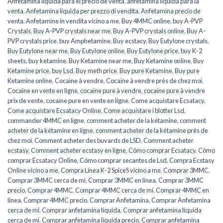
Anfetamina líquida para el precio de venta
,
anfetamina líquida para la
venta
,
Anfetamina liquida per prezzo di vendita
,
Anfetamina precio de
venta
,
Anfetamine in vendita vicino a me
,
Buy 4MMC online
,
buy A-PVP
Crystals
,
Buy A-PVP crystals near me
,
Buy A-PVP crystals online
,
Buy A-
PVP crystals price
,
buy Amphetamine
,
Buy ecstacy
,
Buy Eutylone crystals
,
Buy Eutylone near me
,
Buy Eutylone online
,
Buy Eutylone price
,
buy K-2
sheets
,
buy ketamine
,
Buy Ketamine near me
,
Buy Ketamine online
,
Buy
Ketamine price
,
buy Lsd
,
Buy meth price
,
Buy pure Ketamine
,
Buy pure
Ketamine online
,
Cocaïne à vendre
,
Cocaïne à vendre près de chez moi
,
Cocaïne en vente en ligne
,
cocaïne pure à vendre
,
cocaïne pure à vendre
prix de vente
,
cocaïne pure en vente en ligne
,
Come acquistare Ecsatacy
,
Come acquistare Ecsatacy Online
,
Come acquistare i blotter Lsd
,
commander 4MMC en ligne
,
comment acheter de la kétamine
,
comment
acheter de la kétamine en ligne
,
comment acheter de la kétamine près de
chez moi
,
Comment acheter des buvards de LSD
,
Comment acheter
ecstasy
,
Comment acheter ecstasy en ligne
,
Cómo comprar Ecsatacy
,
Cómo
comprar Ecsatacy Online
,
Cómo comprar secantes de Lsd
,
Compra Ecstasy
Online vicino a me
,
Compra Linea K-2 SpiceS vicino a me
,
Comprar 3MMC
,
Comprar 3MMC cerca de mí
,
Comprar 3MMC en línea
,
Comprar 3MMC
precio
,
Comprar 4MMC
,
Comprar 4MMC cerca de mí
,
Comprar 4MMC en
línea
,
Comprar 4MMC precio
,
Comprar Anfetamina
,
Comprar Anfetamina
cerca de mí
,
Comprar anfetamina líquida
,
Comprar anfetamina líquida
cerca de mí
,
Comprar anfetamina líquida precio
,
Comprar anfetamina