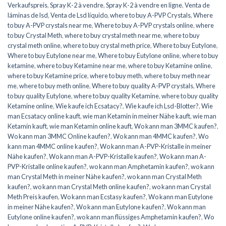
Verkaufspreis
,
Spray K-2 à vendre
,
Spray K-2 à vendre en ligne
,
Venta de
láminas de lsd
,
Venta de Lsd líquido
,
where to buy A-PVP Crystals
,
Where
to buy A-PVP crystals near me
,
Where to buy A-PVP crystals online
,
where
to buy Crystal Meth
,
where to buy crystal meth near me
,
where to buy
crystal meth online
,
where to buy crystal meth price
,
Where to buy Eutylone
,
Where to buy Eutylone near me
,
Where to buy Eutylone online
,
where to buy
ketamine
,
where to buy Ketamine near me
,
where to buy Ketamine online
,
where to buy Ketamine price
,
where to buy meth
,
where to buy meth near
me
,
where to buy meth online
,
Where to buy quality A-PVP crystals
,
Where
to buy quality Eutylone
,
where to buy quality Ketamine
,
where to buy quality
Ketamine online
,
Wie kaufe ich Ecsatacy?
,
Wie kaufe ich Lsd-Blotter?
,
Wie
man Ecsatacy online kauft
,
wie man Ketamin in meiner Nähe kauft
,
wie man
Ketamin kauft
,
wie man Ketamin online kauft
,
Wo kann man 3MMC kaufen?
,
Wo kann man 3MMC Online kaufen?
,
Wo kann man 4MMC kaufen?
,
Wo
kann man 4MMC online kaufen?
,
Wo kann man A-PVP-Kristalle in meiner
Nähe kaufen?
,
Wo kann man A-PVP-Kristalle kaufen?
,
Wo kann man A-
PVP-Kristalle online kaufen?
,
wo kann man Amphetamin kaufen?
,
wo kann
man Crystal Meth in meiner Nähe kaufen?
,
wo kann man Crystal Meth
kaufen?
,
wo kann man Crystal Meth online kaufen?
,
wo kann man Crystal
Meth Preis kaufen
,
Wo kann man Ecstasy kaufen?
,
Wo kann man Eutylone
in meiner Nähe kaufen?
,
Wo kann man Eutylone kaufen?
,
Wo kann man
Eutylone online kaufen?
,
wo kann man flüssiges Amphetamin kaufen?
,
Wo