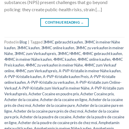
substances (NPS) present challenges that go beyond
policing: they create public-health risks, strain […]
CONTINUE READING
→
Posted in
Blog
|
Tagged
3MMC gebraucht kaufen
,
3MMC in meiner Nähe
kaufen
,
3MMC kaufen
,
3MMC online kaufen
,
3MMC zu verkaufen in meiner
Nähe
,
3MMC zum Verkaufspreis
,
3MMC/4MMC
,
4MMC gebraucht kaufen
,
4MMC in meiner Nähe kaufen
,
4MMC kaufen
,
4MMC online kaufen
,
4MMC
Preis kaufen
,
4MMC zu verkaufen in meiner Nähe
,
4MMC zum Verkauf
online
,
4MMC zum Verkaufspreis
,
A-PVP-Kristalle in meiner Nähe kaufen
,
A-PVP-Kristalle kaufen
,
A-PVP-Kristalle kaufen Preis
,
A-PVP-Kristalle
online kaufen
,
A-PVP-Kristalle zu verkaufen
,
A-PVP-Kristalle zum Online-
Verkauf
,
A-PVP-Kristalle zum Verkauf in meiner Nähe
,
A-PVP-Kristalle zum
Verkaufspreis
,
Acheter Cocaïne en poudre prix
,
Acheter Cocaïne prix
,
Acheter de la cocaïne
,
Acheter de la cocaïne en ligne
,
Acheter de la cocaïne
près de chez moi
,
Acheter de la cocaïne pure
,
Acheter de la cocaïne pure en
ligne
,
Acheter de la cocaïne pure près de chez moi
,
Acheter de la cocaïne
pure prix
,
Acheter de la poudre de cocaïne
,
Acheter de la poudre de cocaïne
en ligne
,
Acheter de la poudre de cocaïne près de chez moi
,
Amphetamin
gebraucht kaufen
,
Amphetamin in meiner Nähe kaufen
,
Amphetamin