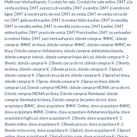
Meth zum Verkaufspreis
,
Crystals for sale
,
Crystals for sale online
,
DMT a la
venta en línea
,
DMT a prezzo di vendita
,
DMT à vendre
,
DMT à vendre en
ligne
,
DMT à vendre près de moi
,
DMT en venta
,
DMT en venta cerca de
mí
,
DMT gebraucht kaufen
,
DMT in meiner Nähe kaufen
,
DMT in vendita
,
DMT in vendita online
,
DMT in vendita vicino a me
,
DMT kaufen
,
DMT
online kaufen
,
DMT precio de venta
,
DMT Preis kaufen
,
DMT zu verkaufen
in meiner Nähe
,
DMT zum Verkaufspreis
,
dónde comprar 3MMC
,
dónde
comprar 3MMC en línea
,
dónde comprar 4MMC
,
dónde comprar 4MMC en
línea
,
Dónde comprar Anfetamina
,
dónde comprar anfetamina líquida
,
dónde comprar éxtasis
,
dónde comprar hojas de Lsd
,
dónde comprar K-2
Sheets
,
dónde comprar K-2 Sheets cerca de mí
,
dónde comprar K-2 Sheets
en línea
,
dónde comprar K-2 Sheets precio
,
dónde comprar K-2 SpiceS
,
dónde comprar K-2 SpiceS cerca de mí
,
dónde comprar K-2 SpiceS en línea
,
dónde comprar K-2 Spray
,
dónde comprar K-2 Spray en línea
,
dónde
comprar Lsd
,
Dónde comprar MDMA
,
dónde comprar MDMA cerca de mí
,
Dónde comprar MDMA en línea
,
Dónde comprar Nembutal
,
dónde
comprar Nembutal en línea
,
Dónde comprar Secantes de lsd
,
dove
acquistare 3MMC
,
dove acquistare 3MMC Online
,
dove acquistare 4MMC
,
dove acquistare 4MMC Online
,
dove acquistare Anfetamina liquida
,
dove
acquistare fogli Lsd
,
dove acquistare K-2 Sheets
,
dove acquistare K-2
Sheets online
,
dove acquistare K-2 Sheets prezzo
,
dove acquistare K-2
Sheets vicino a me
,
dove acquistare K-2 SpiceS
,
dove acquistare K-2 SpiceS
online
,
dove acquistare K-2 SpiceS vicino a me
,
dove acquistare K-2 Spray
,