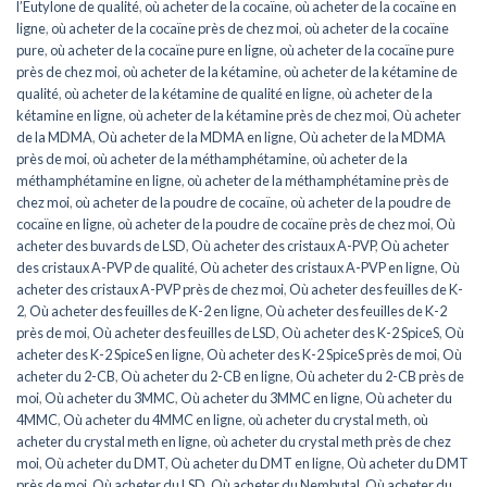
l’Eutylone de qualité
,
où acheter de la cocaïne
,
où acheter de la cocaïne en
ligne
,
où acheter de la cocaïne près de chez moi
,
où acheter de la cocaïne
pure
,
où acheter de la cocaïne pure en ligne
,
où acheter de la cocaïne pure
près de chez moi
,
où acheter de la kétamine
,
où acheter de la kétamine de
qualité
,
où acheter de la kétamine de qualité en ligne
,
où acheter de la
kétamine en ligne
,
où acheter de la kétamine près de chez moi
,
Où acheter
de la MDMA
,
Où acheter de la MDMA en ligne
,
Où acheter de la MDMA
près de moi
,
où acheter de la méthamphétamine
,
où acheter de la
méthamphétamine en ligne
,
où acheter de la méthamphétamine près de
chez moi
,
où acheter de la poudre de cocaïne
,
où acheter de la poudre de
cocaïne en ligne
,
où acheter de la poudre de cocaïne près de chez moi
,
Où
acheter des buvards de LSD
,
Où acheter des cristaux A-PVP
,
Où acheter
des cristaux A-PVP de qualité
,
Où acheter des cristaux A-PVP en ligne
,
Où
acheter des cristaux A-PVP près de chez moi
,
Où acheter des feuilles de K-
2
,
Où acheter des feuilles de K-2 en ligne
,
Où acheter des feuilles de K-2
près de moi
,
Où acheter des feuilles de LSD
,
Où acheter des K-2 SpiceS
,
Où
acheter des K-2 SpiceS en ligne
,
Où acheter des K-2 SpiceS près de moi
,
Où
acheter du 2-CB
,
Où acheter du 2-CB en ligne
,
Où acheter du 2-CB près de
moi
,
Où acheter du 3MMC
,
Où acheter du 3MMC en ligne
,
Où acheter du
4MMC
,
Où acheter du 4MMC en ligne
,
où acheter du crystal meth
,
où
acheter du crystal meth en ligne
,
où acheter du crystal meth près de chez
moi
,
Où acheter du DMT
,
Où acheter du DMT en ligne
,
Où acheter du DMT
près de moi
,
Où acheter du LSD
,
Où acheter du Nembutal
,
Où acheter du