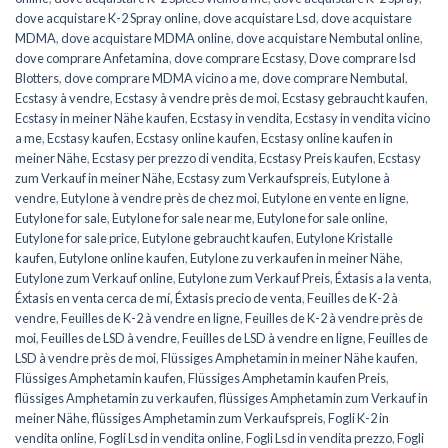
dove acquistare K-2 Spray online
,
dove acquistare Lsd
,
dove acquistare
MDMA
,
dove acquistare MDMA online
,
dove acquistare Nembutal online
,
dove comprare Anfetamina
,
dove comprare Ecstasy
,
Dove comprare lsd
Blotters
,
dove comprare MDMA vicino a me
,
dove comprare Nembutal
,
Ecstasy à vendre
,
Ecstasy à vendre près de moi
,
Ecstasy gebraucht kaufen
,
Ecstasy in meiner Nähe kaufen
,
Ecstasy in vendita
,
Ecstasy in vendita vicino
a me
,
Ecstasy kaufen
,
Ecstasy online kaufen
,
Ecstasy online kaufen in
meiner Nähe
,
Ecstasy per prezzo di vendita
,
Ecstasy Preis kaufen
,
Ecstasy
zum Verkauf in meiner Nähe
,
Ecstasy zum Verkaufspreis
,
Eutylone à
vendre
,
Eutylone à vendre près de chez moi
,
Eutylone en vente en ligne
,
Eutylone for sale
,
Eutylone for sale near me
,
Eutylone for sale online
,
Eutylone for sale price
,
Eutylone gebraucht kaufen
,
Eutylone Kristalle
kaufen
,
Eutylone online kaufen
,
Eutylone zu verkaufen in meiner Nähe
,
Eutylone zum Verkauf online
,
Eutylone zum Verkauf Preis
,
Éxtasis a la venta
,
Éxtasis en venta cerca de mí
,
Éxtasis precio de venta
,
Feuilles de K-2 à
vendre
,
Feuilles de K-2 à vendre en ligne
,
Feuilles de K-2 à vendre près de
moi
,
Feuilles de LSD à vendre
,
Feuilles de LSD à vendre en ligne
,
Feuilles de
LSD à vendre près de moi
,
Flüssiges Amphetamin in meiner Nähe kaufen
,
Flüssiges Amphetamin kaufen
,
Flüssiges Amphetamin kaufen Preis
,
flüssiges Amphetamin zu verkaufen
,
flüssiges Amphetamin zum Verkauf in
meiner Nähe
,
flüssiges Amphetamin zum Verkaufspreis
,
Fogli K-2 in
vendita online
,
Fogli Lsd in vendita online
,
Fogli Lsd in vendita prezzo
,
Fogli