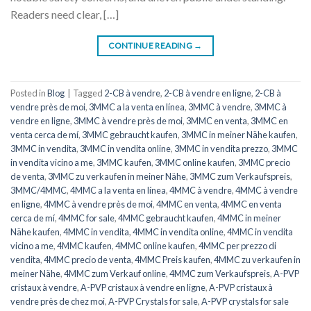
Readers need clear, […]
CONTINUE READING
→
Posted in
Blog
|
Tagged
2-CB à vendre
,
2-CB à vendre en ligne
,
2-CB à
vendre près de moi
,
3MMC a la venta en línea
,
3MMC à vendre
,
3MMC à
vendre en ligne
,
3MMC à vendre près de moi
,
3MMC en venta
,
3MMC en
venta cerca de mí
,
3MMC gebraucht kaufen
,
3MMC in meiner Nähe kaufen
,
3MMC in vendita
,
3MMC in vendita online
,
3MMC in vendita prezzo
,
3MMC
in vendita vicino a me
,
3MMC kaufen
,
3MMC online kaufen
,
3MMC precio
de venta
,
3MMC zu verkaufen in meiner Nähe
,
3MMC zum Verkaufspreis
,
3MMC/4MMC
,
4MMC a la venta en línea
,
4MMC à vendre
,
4MMC à vendre
en ligne
,
4MMC à vendre près de moi
,
4MMC en venta
,
4MMC en venta
cerca de mí
,
4MMC for sale
,
4MMC gebraucht kaufen
,
4MMC in meiner
Nähe kaufen
,
4MMC in vendita
,
4MMC in vendita online
,
4MMC in vendita
vicino a me
,
4MMC kaufen
,
4MMC online kaufen
,
4MMC per prezzo di
vendita
,
4MMC precio de venta
,
4MMC Preis kaufen
,
4MMC zu verkaufen in
meiner Nähe
,
4MMC zum Verkauf online
,
4MMC zum Verkaufspreis
,
A-PVP
cristaux à vendre
,
A-PVP cristaux à vendre en ligne
,
A-PVP cristaux à
vendre près de chez moi
,
A-PVP Crystals for sale
,
A-PVP crystals for sale