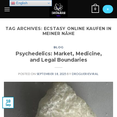
Skip
English
0
to
+
content
TAG ARCHIVES:
ECSTASY ONLINE KAUFEN IN
MEINER NÄHE
BLOG
Psychedelics: Market, Medicine,
and Legal Boundaries
POSTED ON
SEPTEMBER 18, 2025
BY
DROGUERIEVIRAL
18
Sep