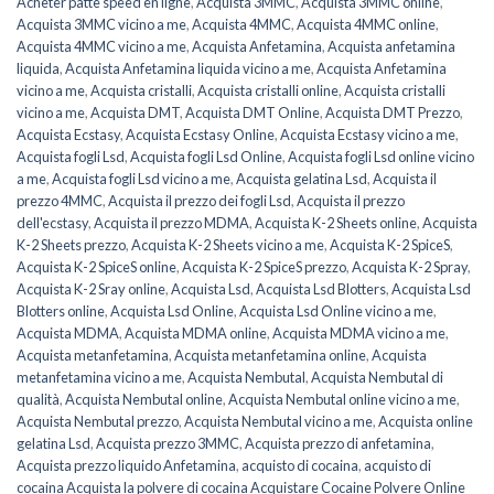
Acheter patte speed en ligne
,
Acquista 3MMC
,
Acquista 3MMC online
,
Acquista 3MMC vicino a me
,
Acquista 4MMC
,
Acquista 4MMC online
,
Acquista 4MMC vicino a me
,
Acquista Anfetamina
,
Acquista anfetamina
liquida
,
Acquista Anfetamina liquida vicino a me
,
Acquista Anfetamina
vicino a me
,
Acquista cristalli
,
Acquista cristalli online
,
Acquista cristalli
vicino a me
,
Acquista DMT
,
Acquista DMT Online
,
Acquista DMT Prezzo
,
Acquista Ecstasy
,
Acquista Ecstasy Online
,
Acquista Ecstasy vicino a me
,
Acquista fogli Lsd
,
Acquista fogli Lsd Online
,
Acquista fogli Lsd online vicino
a me
,
Acquista fogli Lsd vicino a me
,
Acquista gelatina Lsd
,
Acquista il
prezzo 4MMC
,
Acquista il prezzo dei fogli Lsd
,
Acquista il prezzo
dell'ecstasy
,
Acquista il prezzo MDMA
,
Acquista K-2 Sheets online
,
Acquista
K-2 Sheets prezzo
,
Acquista K-2 Sheets vicino a me
,
Acquista K-2 SpiceS
,
Acquista K-2 SpiceS online
,
Acquista K-2 SpiceS prezzo
,
Acquista K-2 Spray
,
Acquista K-2 Sray online
,
Acquista Lsd
,
Acquista Lsd Blotters
,
Acquista Lsd
Blotters online
,
Acquista Lsd Online
,
Acquista Lsd Online vicino a me
,
Acquista MDMA
,
Acquista MDMA online
,
Acquista MDMA vicino a me
,
Acquista metanfetamina
,
Acquista metanfetamina online
,
Acquista
metanfetamina vicino a me
,
Acquista Nembutal
,
Acquista Nembutal di
qualità
,
Acquista Nembutal online
,
Acquista Nembutal online vicino a me
,
Acquista Nembutal prezzo
,
Acquista Nembutal vicino a me
,
Acquista online
gelatina Lsd
,
Acquista prezzo 3MMC
,
Acquista prezzo di anfetamina
,
Acquista prezzo liquido Anfetamina
,
acquisto di cocaina
,
acquisto di
cocaina Acquista la polvere di cocaina Acquistare Cocaine Polvere Online