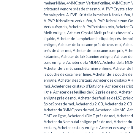
meiner Nähe
,
4MMC zum Verkauf online
,
4MMC zum V
cristaux à vendre près de chez moi
,
A-PVP Crystals for
for sale price
,
A-PVP-Kristalle in meiner Nähe kaufen
,
A-PVP-Kristalle zu verkaufen
,
A-PVP-Kristalle zum On
Verkaufspreis
,
Acheter A-PVP cristaux prix
,
Acheter Co
Meth en ligne
,
Acheter Crystal Meth près de chez moi
,
liquide
,
Acheter de l'amphétamine liquide près de moi
en ligne
,
Acheter de la cocaïne près de chez moi
,
Achete
près de chez moi
,
Acheter de la cocaïne pure prix
,
Achet
kétamine
,
Acheter de la kétamine en ligne
,
Acheter de 
pure en ligne
,
Acheter de la MDMA
,
Acheter de la MDM
Acheter de la méthamphétamine en ligne
,
Acheter de 
la poudre de cocaïne en ligne
,
Acheter de la poudre de
en ligne
,
Acheter des cristaux
,
Acheter des cristaux A-
moi
,
Acheter des cristaux d’Eutylone
,
Acheter des crist
ligne
,
Acheter des feuilles de K-2 près de moi
,
Acheter 
en ligne près de moi
,
Acheter des feuilles de LSD près 
SpiceS près de moi
,
Acheter du 2-CB
,
Acheter du 2-CB 
Acheter du 3MMC près de moi
,
Acheter du 4MMC
,
Ach
DMT en ligne
,
Acheter du DMT près de moi
,
Acheter 
Acheter du Nembutal en ligne près de moi
,
Acheter du
ecstasy
,
Acheter ecstasy en ligne
,
Acheter ecstasy en l