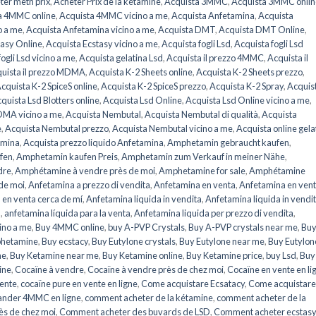
ter meth prix
,
Acheter Prix de la kétamine
,
Acquista 3MMC
,
Acquista 3MMC onlin
a 4MMC online
,
Acquista 4MMC vicino a me
,
Acquista Anfetamina
,
Acquista
o a me
,
Acquista Anfetamina vicino a me
,
Acquista DMT
,
Acquista DMT Online
,
tasy Online
,
Acquista Ecstasy vicino a me
,
Acquista fogli Lsd
,
Acquista fogli Lsd
ogli Lsd vicino a me
,
Acquista gelatina Lsd
,
Acquista il prezzo 4MMC
,
Acquista il
uista il prezzo MDMA
,
Acquista K-2 Sheets online
,
Acquista K-2 Sheets prezzo
,
cquista K-2 SpiceS online
,
Acquista K-2 SpiceS prezzo
,
Acquista K-2 Spray
,
Acquis
quista Lsd Blotters online
,
Acquista Lsd Online
,
Acquista Lsd Online vicino a me
,
DMA vicino a me
,
Acquista Nembutal
,
Acquista Nembutal di qualità
,
Acquista
e
,
Acquista Nembutal prezzo
,
Acquista Nembutal vicino a me
,
Acquista online gela
amina
,
Acquista prezzo liquido Anfetamina
,
Amphetamin gebraucht kaufen
,
fen
,
Amphetamin kaufen Preis
,
Amphetamin zum Verkauf in meiner Nähe
,
dre
,
Amphétamine à vendre près de moi
,
Amphetamine for sale
,
Amphétamine
de moi
,
Anfetamina a prezzo di vendita
,
Anfetamina en venta
,
Anfetamina en ven
 en venta cerca de mí
,
Anfetamina liquida in vendita
,
Anfetamina liquida in vendi
a
,
anfetamina líquida para la venta
,
Anfetamina liquida per prezzo di vendita
,
ino a me
,
Buy 4MMC online
,
buy A-PVP Crystals
,
Buy A-PVP crystals near me
,
Buy
hetamine
,
Buy ecstacy
,
Buy Eutylone crystals
,
Buy Eutylone near me
,
Buy Eutylon
ne
,
Buy Ketamine near me
,
Buy Ketamine online
,
Buy Ketamine price
,
buy Lsd
,
Buy
ine
,
Cocaïne à vendre
,
Cocaïne à vendre près de chez moi
,
Cocaïne en vente en li
vente
,
cocaïne pure en vente en ligne
,
Come acquistare Ecsatacy
,
Come acquistare
nder 4MMC en ligne
,
comment acheter de la kétamine
,
comment acheter de la
ès de chez moi
,
Comment acheter des buvards de LSD
,
Comment acheter ecstasy