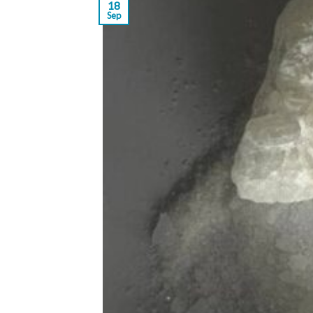
18
Sep