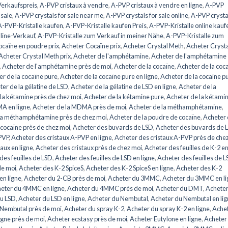
erkaufspreis
,
A-PVP cristaux à vendre
,
A-PVP cristaux à vendre en ligne
,
A-PVP
 sale
,
A-PVP crystals for sale near me
,
A-PVP crystals for sale online
,
A-PVP crysta
A-PVP-Kristalle kaufen
,
A-PVP-Kristalle kaufen Preis
,
A-PVP-Kristalle online kauf
line-Verkauf
,
A-PVP-Kristalle zum Verkauf in meiner Nähe
,
A-PVP-Kristalle zum
caïne en poudre prix
,
Acheter Cocaïne prix
,
Acheter Crystal Meth
,
Acheter Cryst
Acheter Crystal Meth prix
,
Acheter de l'amphétamine
,
Acheter de l'amphétamine
,
Acheter de l'amphétamine près de moi
,
Acheter de la cocaïne
,
Acheter de la coc
r de la cocaïne pure
,
Acheter de la cocaïne pure en ligne
,
Acheter de la cocaïne p
er de la gélatine de LSD
,
Acheter de la gélatine de LSD en ligne
,
Acheter de la
la kétamine près de chez moi
,
Acheter de la kétamine pure
,
Acheter de la kétami
A en ligne
,
Acheter de la MDMA près de moi
,
Acheter de la méthamphétamine
,
la méthamphétamine près de chez moi
,
Acheter de la poudre de cocaïne
,
Acheter
 cocaïne près de chez moi
,
Acheter des buvards de LSD
,
Acheter des buvards de 
PVP
,
Acheter des cristaux A-PVP en ligne
,
Acheter des cristaux A-PVP près de che
aux en ligne
,
Acheter des cristaux près de chez moi
,
Acheter des feuilles de K-2 e
des feuilles de LSD
,
Acheter des feuilles de LSD en ligne
,
Acheter des feuilles de 
de moi
,
Acheter des K-2 SpiceS
,
Acheter des K-2 SpiceS en ligne
,
Acheter des K-2
en ligne
,
Acheter du 2-CB près de moi
,
Acheter du 3MMC
,
Acheter du 3MMC en li
eter du 4MMC en ligne
,
Acheter du 4MMC près de moi
,
Acheter du DMT
,
Acheter
du LSD
,
Acheter du LSD en ligne
,
Acheter du Nembutal
,
Acheter du Nembutal en li
 Nembutal près de moi
,
Acheter du spray K-2
,
Acheter du spray K-2 en ligne
,
Ache
igne près de moi
,
Acheter ecstasy près de moi
,
Acheter Eutylone en ligne
,
Acheter