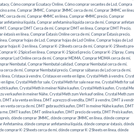
atacy
,
Cómo comprar Ecsatacy Online
,
Cómo comprar secantes de Lsd
,
Compra
icino a me
,
Comprar 3MMC
,
Comprar 3MMC cerca de mí
,
Comprar 3MMC en líne
C cerca de mí
,
Comprar 4MMC en línea
,
Comprar 4MMC precio
,
Comprar
r anfetamina líquida
,
Comprar anfetamina líquida cerca de mí
,
Comprar anfeta
DMT
,
Comprar DMT Cerca de mí
,
Comprar DMT en línea
,
Comprar DMT Precio
,
 éxtasis en línea
,
Comprar Éxtasis Online cerca de mí
,
Comprar Éxtasis precio
,
línea
,
Comprar hojas de Lsd
,
Comprar hojas de Lsd Online
,
Comprar hojas de Lsd
rar hojas K-2 en línea
,
Comprar K-2 Sheets cerca de mí
,
Comprar K-2 Sheets pre
Comprar K-2 SpiceS en línea
,
Comprar K-2 SpiceS precio
,
Comprar K-2 Spray
,
Comp
omprar Lsd Online cerca de mí
,
Comprar MDMA
,
Comprar MDMA cerca de mí
,
prar Nembutal
,
Comprar Nembutal calidad
,
Comprar Nembutal cerca de mí
,
a cerca de mí
,
Comprar Nembutal precio
,
Comprar sábanas de Lsd cerca de mí
,
 línea
,
Cristaux à vendre
,
Cristaux en vente en ligne
,
Crystal Meth à vendre
,
Cryst
 en ligne
,
Crystal Meth for sale
,
Crystal Meth for sale near me
,
Crystal Meth for sa
ucht kaufen
,
Crystal Meth in meiner Nähe kaufen
,
Crystal Meth kaufen
,
Crystal Me
 zu verkaufen in meiner Nähe
,
Crystal Meth zum Verkauf online
,
Crystal Meth zu
e
,
DMT a la venta en línea
,
DMT a prezzo di vendita
,
DMT à vendre
,
DMT à vendr
en venta cerca de mí
,
DMT gebraucht kaufen
,
DMT in meiner Nähe kaufen
,
DMT 
 a me
,
DMT kaufen
,
DMT online kaufen
,
DMT precio de venta
,
DMT Preis kaufen
,
preis
,
dónde comprar 3MMC
,
dónde comprar 3MMC en línea
,
dónde comprar
r Anfetamina
,
dónde comprar anfetamina líquida
,
dónde comprar éxtasis
,
dónd
e comprar K-2 Sheets cerca de mí
,
dónde comprar K-2 Sheets en línea
,
dónde