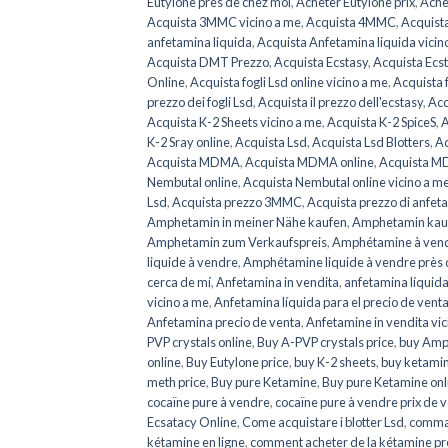
Eutylone près de chez moi
,
Acheter Eutylone prix
,
Ache
Acquista 3MMC vicino a me
,
Acquista 4MMC
,
Acquist
anfetamina liquida
,
Acquista Anfetamina liquida vicin
Acquista DMT Prezzo
,
Acquista Ecstasy
,
Acquista Ecs
Online
,
Acquista fogli Lsd online vicino a me
,
Acquista f
prezzo dei fogli Lsd
,
Acquista il prezzo dell'ecstasy
,
Acq
Acquista K-2 Sheets vicino a me
,
Acquista K-2 SpiceS
,
A
K-2 Sray online
,
Acquista Lsd
,
Acquista Lsd Blotters
,
Ac
Acquista MDMA
,
Acquista MDMA online
,
Acquista M
Nembutal online
,
Acquista Nembutal online vicino a m
Lsd
,
Acquista prezzo 3MMC
,
Acquista prezzo di anfet
Amphetamin in meiner Nähe kaufen
,
Amphetamin kau
Amphetamin zum Verkaufspreis
,
Amphétamine à ven
liquide à vendre
,
Amphétamine liquide à vendre près 
cerca de mí
,
Anfetamina in vendita
,
anfetamina líquida
vicino a me
,
Anfetamina líquida para el precio de vent
Anfetamina precio de venta
,
Anfetamine in vendita vic
PVP crystals online
,
Buy A-PVP crystals price
,
buy Amp
online
,
Buy Eutylone price
,
buy K-2 sheets
,
buy ketami
meth price
,
Buy pure Ketamine
,
Buy pure Ketamine onl
cocaïne pure à vendre
,
cocaïne pure à vendre prix de 
Ecsatacy Online
,
Come acquistare i blotter Lsd
,
comma
kétamine en ligne
,
comment acheter de la kétamine pr