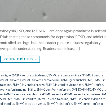
locybin, LSD, and MDMA — are once again prominent in scientif
. Trials testing these compounds for depression, PTSD, and addicti
ontrolled settings, but the broader picture includes regulatory
even public understanding. Readers need clear, […]
CONTINUE READING
→
 en ligne
,
2-CB à vendre près de moi
,
3MMC a la venta en línea
,
3MMC à vendre
,
,
3MMC en venta
,
3MMC en venta cerca de mí
,
3MMC gebraucht kaufen
,
3MMC in
ta online
,
3MMC in vendita prezzo
,
3MMC in vendita vicino a me
,
3MMC kaufen
,
verkaufen in meiner Nähe
,
3MMC zum Verkaufspreis
,
3MMC/4MMC
,
4MMC a l
ne
,
4MMC à vendre près de moi
,
4MMC en venta
,
4MMC en venta cerca de mí
,
4
he kaufen
,
4MMC in vendita
,
4MMC in vendita online
,
4MMC in vendita vicino a m
di vendita
,
4MMC precio de venta
,
4MMC Preis kaufen
,
4MMC zu verkaufen in