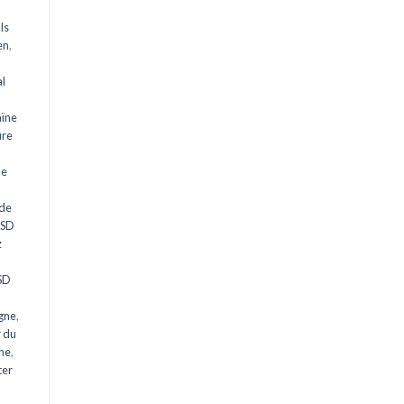
ls
en
,
al
aïne
ure
ne
 de
LSD
z
n
LSD
gne
,
 du
gne
,
ter