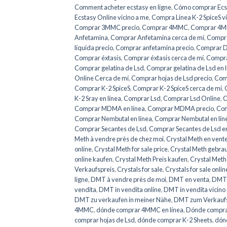
Comment acheter ecstasy en ligne
,
Cómo comprar Ecs
Ecstasy Online vicino a me
,
Compra Linea K-2 SpiceS v
Comprar 3MMC precio
,
Comprar 4MMC
,
Comprar 4MM
Anfetamina
,
Comprar Anfetamina cerca de mí
,
Compra
líquida precio
,
Comprar anfetamina precio
,
Comprar 
Comprar éxtasis
,
Comprar éxtasis cerca de mí
,
Comprar
Comprar gelatina de Lsd
,
Comprar gelatina de Lsd en 
Online Cerca de mí
,
Comprar hojas de Lsd precio
,
Comp
Comprar K-2 SpiceS
,
Comprar K-2 SpiceS cerca de mí
,
K-2 Sray en línea
,
Comprar Lsd
,
Comprar Lsd Online
,
C
Comprar MDMA en línea
,
Comprar MDMA precio
,
Com
Comprar Nembutal en línea
,
Comprar Nembutal en líne
Comprar Secantes de Lsd
,
Comprar Secantes de Lsd en
Meth à vendre près de chez moi
,
Crystal Meth en vente
online
,
Crystal Meth for sale price
,
Crystal Meth gebra
online kaufen
,
Crystal Meth Preis kaufen
,
Crystal Meth
Verkaufspreis
,
Crystals for sale
,
Crystals for sale onlin
ligne
,
DMT à vendre près de moi
,
DMT en venta
,
DMT 
vendita
,
DMT in vendita online
,
DMT in vendita vicino
DMT zu verkaufen in meiner Nähe
,
DMT zum Verkaufs
4MMC
,
dónde comprar 4MMC en línea
,
Dónde compra
comprar hojas de Lsd
,
dónde comprar K-2 Sheets
,
dónd