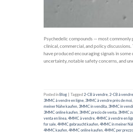
Psychedelic compounds — most commonly psi
clinical, commercial, and policy discussions
have produced encouraging signals in some c
uncertainty, notable safety concerns, and un
Posted in
Blog
|
Tagged
2-CB à vendre
,
2-CB à vendre
3MMC à vendre en ligne
,
3MMC à vendre près de moi
meiner Nähe kaufen
,
3MMC in vendita
,
3MMC in vendi
3MMC online kaufen
,
3MMC precio de venta
,
3MMC zu 
venta en línea
,
4MMC à vendre
,
4MMC à vendre en lig
for sale
,
4MMC gebraucht kaufen
,
4MMC in meiner Nä
4MMC kaufen
,
4MMC online kaufen
,
4MMC per prezzo 