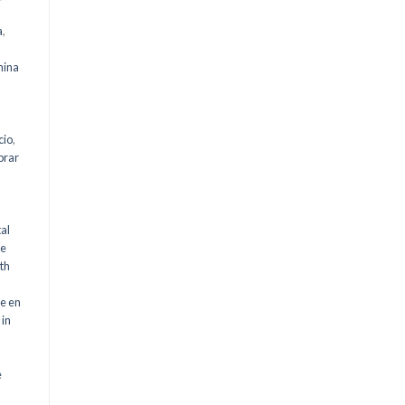
a
,
mina
cio
,
rar
al
le
th
m
e en
in
e