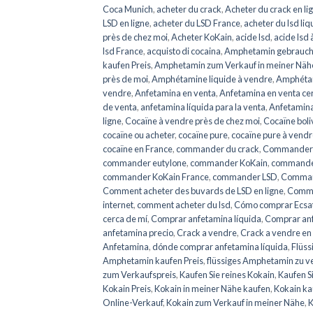
Coca Munich
,
acheter du crack
,
Acheter du crack en li
LSD en ligne
,
acheter du LSD France
,
acheter du lsd liq
près de chez moi
,
Acheter KoKain
,
acide lsd
,
acide lsd
lsd France
,
acquisto di cocaina
,
Amphetamin gebrauch
kaufen Preis
,
Amphetamin zum Verkauf in meiner Näh
près de moi
,
Amphétamine liquide à vendre
,
Amphétam
vendre
,
Anfetamina en venta
,
Anfetamina en venta ce
de venta
,
anfetamina líquida para la venta
,
Anfetamina
ligne
,
Cocaïne à vendre près de chez moi
,
Cocaïne boli
cocaïne ou acheter
,
cocaïne pure
,
cocaïne pure à vend
cocaïne en France
,
commander du crack
,
Commander d
commander eutylone
,
commander KoKain
,
commande
commander KoKain France
,
commander LSD
,
Command
Comment acheter des buvards de LSD en ligne
,
Comme
internet
,
comment acheter du lsd
,
Cómo comprar Ecsa
cerca de mí
,
Comprar anfetamina líquida
,
Comprar anf
anfetamina precio
,
Crack a vendre
,
Crack a vendre en 
Anfetamina
,
dónde comprar anfetamina líquida
,
Flüss
Amphetamin kaufen Preis
,
flüssiges Amphetamin zu v
zum Verkaufspreis
,
Kaufen Sie reines Kokain
,
Kaufen S
Kokain Preis
,
Kokain in meiner Nähe kaufen
,
Kokain ka
Online-Verkauf
,
Kokain zum Verkauf in meiner Nähe
,
K