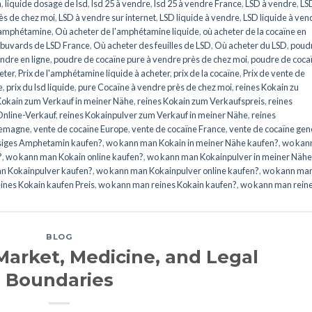
n
,
liquide dosage de lsd
,
lsd 25 à vendre
,
lsd 25 à vendre France
,
LSD à vendre
,
LS
ès de chez moi
,
LSD à vendre sur internet
,
LSD liquide à vendre
,
LSD liquide à ven
l'amphétamine
,
Où acheter de l'amphétamine liquide
,
où acheter de la cocaïne en
 buvards de LSD France
,
Où acheter des feuilles de LSD
,
Où acheter du LSD
,
poud
ndre en ligne
,
poudre de cocaïne pure à vendre près de chez moi
,
poudre de coca
eter
,
Prix de l'amphétamine liquide à acheter
,
prix de la cocaïne
,
Prix de vente de
e
,
prix du lsd liquide
,
pure Cocaïne à vendre près de chez moi
,
reines Kokain zu
Kokain zum Verkauf in meiner Nähe
,
reines Kokain zum Verkaufspreis
,
reines
Online-Verkauf
,
reines Kokainpulver zum Verkauf in meiner Nähe
,
reines
llemagne
,
vente de cocaïne Europe
,
vente de cocaïne France
,
vente de cocaïne ge
siges Amphetamin kaufen?
,
wo kann man Kokain in meiner Nähe kaufen?
,
wo kan
?
,
wo kann man Kokain online kaufen?
,
wo kann man Kokainpulver in meiner Nähe
n Kokainpulver kaufen?
,
wo kann man Kokainpulver online kaufen?
,
wo kann ma
ines Kokain kaufen Preis
,
wo kann man reines Kokain kaufen?
,
wo kann man rein
BLOG
Market, Medicine, and Legal
Boundaries