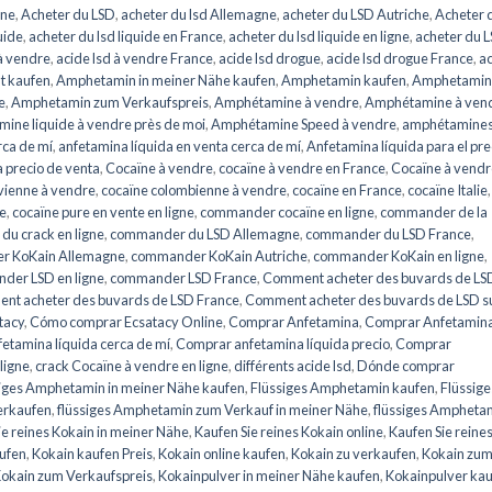
gne
,
Acheter du LSD
,
acheter du lsd Allemagne
,
acheter du LSD Autriche
,
Acheter 
uide
,
acheter du lsd liquide en France
,
acheter du lsd liquide en ligne
,
acheter du 
 à vendre
,
acide lsd à vendre France
,
acide lsd drogue
,
acide lsd drogue France
,
a
t kaufen
,
Amphetamin in meiner Nähe kaufen
,
Amphetamin kaufen
,
Amphetamin
e
,
Amphetamin zum Verkaufspreis
,
Amphétamine à vendre
,
Amphétamine à ven
ine liquide à vendre près de moi
,
Amphétamine Speed ​​​​à vendre
,
amphétamines
rca de mí
,
anfetamina líquida en venta cerca de mí
,
Anfetamina líquida para el pre
 precio de venta
,
Cocaïne à vendre
,
cocaïne à vendre en France
,
Cocaïne à vendr
vienne à vendre
,
cocaïne colombienne à vendre
,
cocaïne en France
,
cocaïne Italie
,
re
,
cocaïne pure en vente en ligne
,
commander cocaïne en ligne
,
commander de la
u crack en ligne
,
commander du LSD Allemagne
,
commander du LSD France
,
r KoKain Allemagne
,
commander KoKain Autriche
,
commander KoKain en ligne
,
er LSD en ligne
,
commander LSD France
,
Comment acheter des buvards de LS
nt acheter des buvards de LSD France
,
Comment acheter des buvards de LSD s
tacy
,
Cómo comprar Ecsatacy Online
,
Comprar Anfetamina
,
Comprar Anfetamin
etamina líquida cerca de mí
,
Comprar anfetamina líquida precio
,
Comprar
ligne
,
crack Cocaïne à vendre en ligne
,
différents acide lsd
,
Dónde comprar
iges Amphetamin in meiner Nähe kaufen
,
Flüssiges Amphetamin kaufen
,
Flüssige
erkaufen
,
flüssiges Amphetamin zum Verkauf in meiner Nähe
,
flüssiges Ampheta
ie reines Kokain in meiner Nähe
,
Kaufen Sie reines Kokain online
,
Kaufen Sie reine
ufen
,
Kokain kaufen Preis
,
Kokain online kaufen
,
Kokain zu verkaufen
,
Kokain zu
okain zum Verkaufspreis
,
Kokainpulver in meiner Nähe kaufen
,
Kokainpulver ka