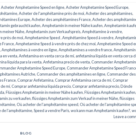
,
Acheter Amphetamine Speed ​​​​en ligne
,
Acheter Amphetamine Speed ​​​​Europe
,
mphétamine
,
Acheter de l'amphétamine près de moi
,
Acheter des amphétamines
,
hétamines Europe
,
Acheter des amphétamines France
,
Acheter des amphétamin
amin gebraucht kaufen
,
Amphetamin in meiner Nähe kaufen
,
Amphetamin kauf
n meiner Nähe
,
Amphetamin zum Verkaufspreis
,
Amphétamine à vendre
,
e près de moi
,
Amphetamine Speed ​​​​
,
Amphétamine Speed ​​​​à vendre
,
Amphetami
re France
,
Amphetamine Speed à vendre près de chez moi
,
Amphetamine Speed en ​​
,
Amphétamines à vendre en ligne
,
Amphétamines a vendre france
,
Amphétamin
a en venta
,
Anfetamina en venta cerca de mí
,
anfetamina líquida en venta cerca 
ina líquida para la venta
,
Anfetamina precio de venta
,
Commander Amphetamin
mmander Amphetamine Speed ​​​Europe
,
Commander Amphetamine Speed ​​Franc
hétamines Autriche
,
Commander des amphétamines en ligne
,
Commander des
s France
,
Comprar Anfetamina
,
Comprar Anfetamina cerca de mí
,
Comprar
 de mí
,
Comprar anfetamina líquida precio
,
Comprar anfetamina precio
,
Dónde
ida
,
Flüssiges Amphetamin in meiner Nähe kaufen
,
Flüssiges Amphetamin kaufen
amin zu verkaufen
,
flüssiges Amphetamin zum Verkauf in meiner Nähe
,
flüssiges
phétamine
,
Où acheter de l'amphétamine speed
,
Où acheter de l'amphétamine sp
te de l'amphétamine
,
Speed a vendre Paris
,
wo kann man Amphetamin kaufen?
,
w
Leave a com
BLOG