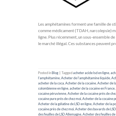
Les amphétamines forment une famille de st
comme médicament (TDAH, narcolepsie) mais
ligne. Plus récemment, un sous-ensemble de 
le marché illégal. Ces substances peuvent pr
Posted in
Blog
|
Tagged
acheter acide lsd en ligne
,
ach
l'amphétamine
,
Acheter de l'amphétamine liquide
,
Ach
acheter de la coca
,
Acheter de la cocaïne
,
Acheter de l
colombienne en ligne
,
acheter de la cocaïne en France
,
cocaïne péruvienne
,
Acheter de la cocaïne près de che
cocaïne pure près de chez moi
,
Acheter de la cocaïne p
Acheter de la gélatine de LSD en ligne
,
Acheter de la p
cocaïne près de chez moi
,
Acheter des buvards de LSD
des feuilles de LSD Allemagne
,
Acheter des feuilles d