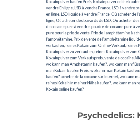
Kokainpulver kaufen Preis
,
Kokainpulver online kaufe
vendre En ligne
,
LSD à vendre France
,
LSD à vendre pr
en ligne
,
LSD liquide à vendre France
,
Où acheter de 
ligne
,
Où acheter des buvards de LSD
,
Où acheter des
de cocaïne pure à vendre
,
poudre de cocaïne pure à ve
pure pour le prix de vente
,
Prix de l'amphétamine à ach
l'amphétamine
,
Prix de vente de l'amphétamine liquid
verkaufen
,
reines Kokain zum Online-Verkauf
,
reines 
Kokainpulver zu verkaufen
,
reines Kokainpulver zum 
Kokainpulver zum Verkaufspreis
,
vente de cocaïne A
wo kann man Amphetamin kaufen?
,
wo kann man flüs
man Kokain kaufen Preis
,
wo kann man Kokain kaufen
kaufen? acheter de la cocaïne sur Internet
,
wo kann ma
reines Kokain in meiner Nähe kaufen?
,
wo kann man re
Kokain online kaufen?
Psychedelics: 