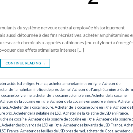
imulants du système nerveux central employée historiquement
 aussi détournée à des fins récréatives. acheter amphétamines e
« research chemicals » appelés cathinones (ex. eutylone) a émergé 
ovoquer des effets stimulants intenses […]
CONTINUE READING
→
eter acide lsd en ligne France
,
acheter amphétamines en ligne
,
Acheter de
eter de l'amphétamine liquide près de moi
,
Acheter de l'amphétamine près de m
a cocaïne bolivienne
,
acheter de la cocaïne colombienne
,
Acheter de la cocaïne
Acheter de la cocaïne en ligne
,
Acheter de la cocaïne en poudre en ligne
,
Acheter 
z moi
,
Acheter de la cocaïne pure
,
Acheter de la cocaïne pure en ligne
,
Acheter de 
ure prix
,
Acheter de la gélatine de LSD
,
Acheter de la gélatine de LSD en France
,
oudre de cocaïne
,
Acheter de la poudre de cocaïne en ligne
,
Acheter de la poudre 
,
Acheter des buvards de LSD en ligne
,
Acheter des buvards de LSD France
,
Ache
e LSD France
,
Acheter des feuilles de LSD près de moi
,
acheter du Coca
,
acheter du