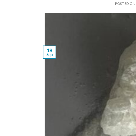
POSTED O
18
Sep