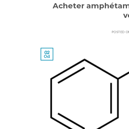
Acheter amphétami
v
POSTED 
02
Oct