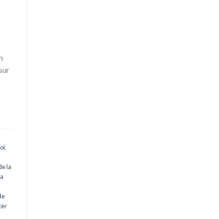
n
sur
oi
,
de la
la
de
ter