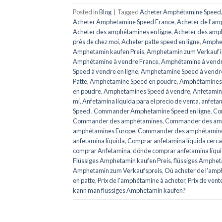
Posted in
Blog
|
Tagged
Acheter Amphétamine Speed
Acheter Amphetamine Speed ​​​​France
,
Acheter de l'a
Acheter des amphétamines en ligne
,
Acheter des amp
près de chez moi
,
Acheter patte speed en ligne
,
Amphet
Amphetamin kaufen Preis
,
Amphetamin zum Verkauf i
Amphétamine à vendre France
,
Amphétamine à vendr
Speed ​​​​à vendre en ligne
,
Amphetamine Speed ​​​​à vend
Patte
,
Amphetamine Speed en poudre
,
Amphétamines
en poudre
,
Amphetamines Speed ​​​​à vendre
,
Anfetamin
mí
,
Anfetamina líquida para el precio de venta
,
anfetam
Speed ​​​​
,
Commander Amphetamine Speed ​​​​en ligne
,
Co
Commander des amphétamines
,
Commander des amp
amphétamines Europe
,
Commander des amphétamine
anfetamina líquida
,
Comprar anfetamina líquida cerca
comprar Anfetamina
,
dónde comprar anfetamina líqu
Flüssiges Amphetamin kaufen Preis
,
flüssiges Amphet
Amphetamin zum Verkaufspreis
,
Où acheter de l'am
en patte
,
Prix de l'amphétamine à acheter
,
Prix de ven
kann man flüssiges Amphetamin kaufen?