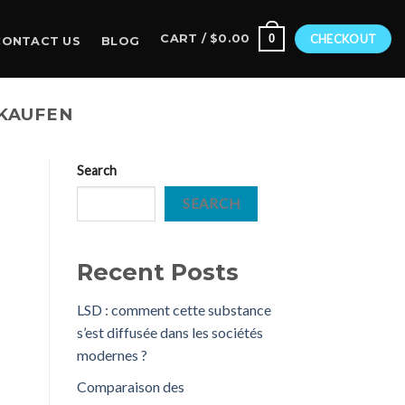
0
CART /
$
0.00
CHECKOUT
CONTACT US
BLOG
RKAUFEN
Search
SEARCH
Recent Posts
LSD : comment cette substance
s’est diffusée dans les sociétés
modernes ?
Comparaison des