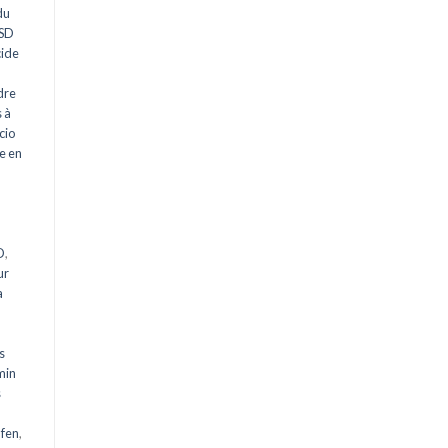
du
LSD
cide
dre
 à
cio
e en
D
,
ur
a
s
min
s
m
ufen
,