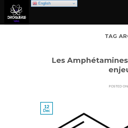
Skip
English
to
content
TAG AR
Les Amphétamines :
enje
POSTED O
12
Dec