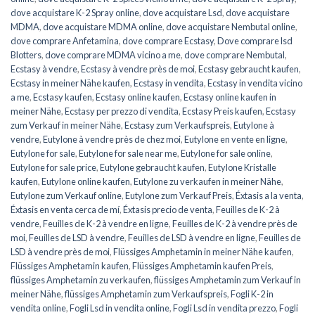
dove acquistare K-2 Spray online
,
dove acquistare Lsd
,
dove acquistare
MDMA
,
dove acquistare MDMA online
,
dove acquistare Nembutal online
,
dove comprare Anfetamina
,
dove comprare Ecstasy
,
Dove comprare lsd
Blotters
,
dove comprare MDMA vicino a me
,
dove comprare Nembutal
,
Ecstasy à vendre
,
Ecstasy à vendre près de moi
,
Ecstasy gebraucht kaufen
,
Ecstasy in meiner Nähe kaufen
,
Ecstasy in vendita
,
Ecstasy in vendita vicino
a me
,
Ecstasy kaufen
,
Ecstasy online kaufen
,
Ecstasy online kaufen in
meiner Nähe
,
Ecstasy per prezzo di vendita
,
Ecstasy Preis kaufen
,
Ecstasy
zum Verkauf in meiner Nähe
,
Ecstasy zum Verkaufspreis
,
Eutylone à
vendre
,
Eutylone à vendre près de chez moi
,
Eutylone en vente en ligne
,
Eutylone for sale
,
Eutylone for sale near me
,
Eutylone for sale online
,
Eutylone for sale price
,
Eutylone gebraucht kaufen
,
Eutylone Kristalle
kaufen
,
Eutylone online kaufen
,
Eutylone zu verkaufen in meiner Nähe
,
Eutylone zum Verkauf online
,
Eutylone zum Verkauf Preis
,
Éxtasis a la venta
,
Éxtasis en venta cerca de mí
,
Éxtasis precio de venta
,
Feuilles de K-2 à
vendre
,
Feuilles de K-2 à vendre en ligne
,
Feuilles de K-2 à vendre près de
moi
,
Feuilles de LSD à vendre
,
Feuilles de LSD à vendre en ligne
,
Feuilles de
LSD à vendre près de moi
,
Flüssiges Amphetamin in meiner Nähe kaufen
,
Flüssiges Amphetamin kaufen
,
Flüssiges Amphetamin kaufen Preis
,
flüssiges Amphetamin zu verkaufen
,
flüssiges Amphetamin zum Verkauf in
meiner Nähe
,
flüssiges Amphetamin zum Verkaufspreis
,
Fogli K-2 in
vendita online
,
Fogli Lsd in vendita online
,
Fogli Lsd in vendita prezzo
,
Fogli