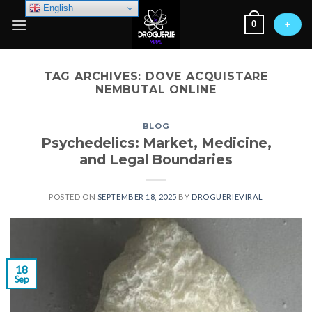
Skip
English
0
to
+
content
TAG ARCHIVES:
DOVE ACQUISTARE
NEMBUTAL ONLINE
BLOG
Psychedelics: Market, Medicine,
and Legal Boundaries
POSTED ON
SEPTEMBER 18, 2025
BY
DROGUERIEVIRAL
18
Sep