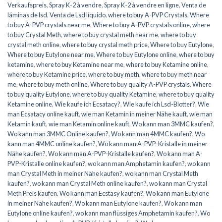
Verkaufspreis
,
Spray K-2 à vendre
,
Spray K-2 à vendre en ligne
,
Venta de
láminas de lsd
,
Venta de Lsd líquido
,
where to buy A-PVP Crystals
,
Where
to buy A-PVP crystals near me
,
Where to buy A-PVP crystals online
,
where
to buy Crystal Meth
,
where to buy crystal meth near me
,
where to buy
crystal meth online
,
where to buy crystal meth price
,
Where to buy Eutylone
,
Where to buy Eutylone near me
,
Where to buy Eutylone online
,
where to buy
ketamine
,
where to buy Ketamine near me
,
where to buy Ketamine online
,
where to buy Ketamine price
,
where to buy meth
,
where to buy meth near
me
,
where to buy meth online
,
Where to buy quality A-PVP crystals
,
Where
to buy quality Eutylone
,
where to buy quality Ketamine
,
where to buy quality
Ketamine online
,
Wie kaufe ich Ecsatacy?
,
Wie kaufe ich Lsd-Blotter?
,
Wie
man Ecsatacy online kauft
,
wie man Ketamin in meiner Nähe kauft
,
wie man
Ketamin kauft
,
wie man Ketamin online kauft
,
Wo kann man 3MMC kaufen?
,
Wo kann man 3MMC Online kaufen?
,
Wo kann man 4MMC kaufen?
,
Wo
kann man 4MMC online kaufen?
,
Wo kann man A-PVP-Kristalle in meiner
Nähe kaufen?
,
Wo kann man A-PVP-Kristalle kaufen?
,
Wo kann man A-
PVP-Kristalle online kaufen?
,
wo kann man Amphetamin kaufen?
,
wo kann
man Crystal Meth in meiner Nähe kaufen?
,
wo kann man Crystal Meth
kaufen?
,
wo kann man Crystal Meth online kaufen?
,
wo kann man Crystal
Meth Preis kaufen
,
Wo kann man Ecstasy kaufen?
,
Wo kann man Eutylone
in meiner Nähe kaufen?
,
Wo kann man Eutylone kaufen?
,
Wo kann man
Eutylone online kaufen?
,
wo kann man flüssiges Amphetamin kaufen?
,
Wo