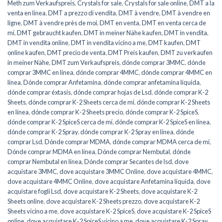
Meth zum Verkaufspreis
,
Crystals for sale
,
Crystals for sale online
,
DMT a la
venta en línea
,
DMT a prezzo di vendita
,
DMT à vendre
,
DMT à vendre en
ligne
,
DMT à vendre près de moi
,
DMT en venta
,
DMT en venta cerca de
mí
,
DMT gebraucht kaufen
,
DMT in meiner Nähe kaufen
,
DMT in vendita
,
DMT in vendita online
,
DMT in vendita vicino a me
,
DMT kaufen
,
DMT
online kaufen
,
DMT precio de venta
,
DMT Preis kaufen
,
DMT zu verkaufen
in meiner Nähe
,
DMT zum Verkaufspreis
,
dónde comprar 3MMC
,
dónde
comprar 3MMC en línea
,
dónde comprar 4MMC
,
dónde comprar 4MMC en
línea
,
Dónde comprar Anfetamina
,
dónde comprar anfetamina líquida
,
dónde comprar éxtasis
,
dónde comprar hojas de Lsd
,
dónde comprar K-2
Sheets
,
dónde comprar K-2 Sheets cerca de mí
,
dónde comprar K-2 Sheets
en línea
,
dónde comprar K-2 Sheets precio
,
dónde comprar K-2 SpiceS
,
dónde comprar K-2 SpiceS cerca de mí
,
dónde comprar K-2 SpiceS en línea
,
dónde comprar K-2 Spray
,
dónde comprar K-2 Spray en línea
,
dónde
comprar Lsd
,
Dónde comprar MDMA
,
dónde comprar MDMA cerca de mí
,
Dónde comprar MDMA en línea
,
Dónde comprar Nembutal
,
dónde
comprar Nembutal en línea
,
Dónde comprar Secantes de lsd
,
dove
acquistare 3MMC
,
dove acquistare 3MMC Online
,
dove acquistare 4MMC
,
dove acquistare 4MMC Online
,
dove acquistare Anfetamina liquida
,
dove
acquistare fogli Lsd
,
dove acquistare K-2 Sheets
,
dove acquistare K-2
Sheets online
,
dove acquistare K-2 Sheets prezzo
,
dove acquistare K-2
Sheets vicino a me
,
dove acquistare K-2 SpiceS
,
dove acquistare K-2 SpiceS
online
,
dove acquistare K-2 SpiceS vicino a me
,
dove acquistare K-2 Spray
,