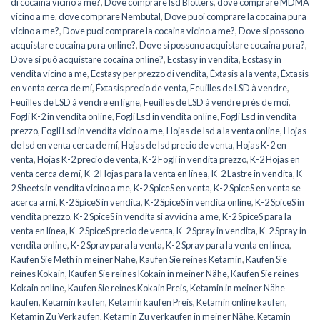
di cocaina vicino a me?
,
Dove comprare lsd Blotters
,
dove comprare MDMA
vicino a me
,
dove comprare Nembutal
,
Dove puoi comprare la cocaina pura
vicino a me?
,
Dove puoi comprare la cocaina vicino a me?
,
Dove si possono
acquistare cocaina pura online?
,
Dove si possono acquistare cocaina pura?
,
Dove si può acquistare cocaina online?
,
Ecstasy in vendita
,
Ecstasy in
vendita vicino a me
,
Ecstasy per prezzo di vendita
,
Éxtasis a la venta
,
Éxtasis
en venta cerca de mí
,
Éxtasis precio de venta
,
Feuilles de LSD à vendre
,
Feuilles de LSD à vendre en ligne
,
Feuilles de LSD à vendre près de moi
,
Fogli K-2 in vendita online
,
Fogli Lsd in vendita online
,
Fogli Lsd in vendita
prezzo
,
Fogli Lsd in vendita vicino a me
,
Hojas de lsd a la venta online
,
Hojas
de lsd en venta cerca de mí
,
Hojas de lsd precio de venta
,
Hojas K-2 en
venta
,
Hojas K-2 precio de venta
,
K-2 Fogli in vendita prezzo
,
K-2 Hojas en
venta cerca de mí
,
K-2 Hojas para la venta en línea
,
K-2 Lastre in vendita
,
K-
2 Sheets in vendita vicino a me
,
K-2 SpiceS en venta
,
K-2 SpiceS en venta se
acerca a mí
,
K-2 SpiceS in vendita
,
K-2 SpiceS in vendita online
,
K-2 SpiceS in
vendita prezzo
,
K-2 SpiceS in vendita si avvicina a me
,
K-2 SpiceS para la
venta en línea
,
K-2 SpiceS precio de venta
,
K-2 Spray in vendita
,
K-2 Spray in
vendita online
,
K-2 Spray para la venta
,
K-2 Spray para la venta en línea
,
Kaufen Sie Meth in meiner Nähe
,
Kaufen Sie reines Ketamin
,
Kaufen Sie
reines Kokain
,
Kaufen Sie reines Kokain in meiner Nähe
,
Kaufen Sie reines
Kokain online
,
Kaufen Sie reines Kokain Preis
,
Ketamin in meiner Nähe
kaufen
,
Ketamin kaufen
,
Ketamin kaufen Preis
,
Ketamin online kaufen
,
Ketamin Zu Verkaufen
,
Ketamin Zu verkaufen in meiner Nähe
,
Ketamin