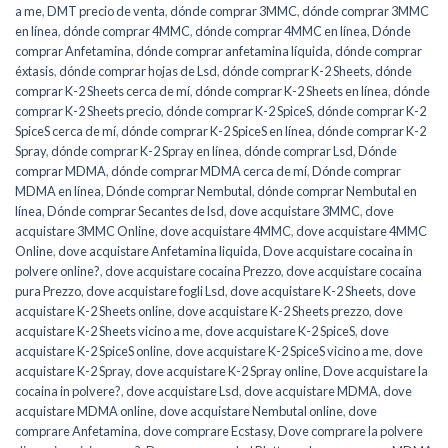
a me
,
DMT precio de venta
,
dónde comprar 3MMC
,
dónde comprar 3MMC
en línea
,
dónde comprar 4MMC
,
dónde comprar 4MMC en línea
,
Dónde
comprar Anfetamina
,
dónde comprar anfetamina líquida
,
dónde comprar
éxtasis
,
dónde comprar hojas de Lsd
,
dónde comprar K-2 Sheets
,
dónde
comprar K-2 Sheets cerca de mí
,
dónde comprar K-2 Sheets en línea
,
dónde
comprar K-2 Sheets precio
,
dónde comprar K-2 SpiceS
,
dónde comprar K-2
SpiceS cerca de mí
,
dónde comprar K-2 SpiceS en línea
,
dónde comprar K-2
Spray
,
dónde comprar K-2 Spray en línea
,
dónde comprar Lsd
,
Dónde
comprar MDMA
,
dónde comprar MDMA cerca de mí
,
Dónde comprar
MDMA en línea
,
Dónde comprar Nembutal
,
dónde comprar Nembutal en
línea
,
Dónde comprar Secantes de lsd
,
dove acquistare 3MMC
,
dove
acquistare 3MMC Online
,
dove acquistare 4MMC
,
dove acquistare 4MMC
Online
,
dove acquistare Anfetamina liquida
,
Dove acquistare cocaina in
polvere online?
,
dove acquistare cocaina Prezzo
,
dove acquistare cocaina
pura Prezzo
,
dove acquistare fogli Lsd
,
dove acquistare K-2 Sheets
,
dove
acquistare K-2 Sheets online
,
dove acquistare K-2 Sheets prezzo
,
dove
acquistare K-2 Sheets vicino a me
,
dove acquistare K-2 SpiceS
,
dove
acquistare K-2 SpiceS online
,
dove acquistare K-2 SpiceS vicino a me
,
dove
acquistare K-2 Spray
,
dove acquistare K-2 Spray online
,
Dove acquistare la
cocaina in polvere?
,
dove acquistare Lsd
,
dove acquistare MDMA
,
dove
acquistare MDMA online
,
dove acquistare Nembutal online
,
dove
comprare Anfetamina
,
dove comprare Ecstasy
,
Dove comprare la polvere