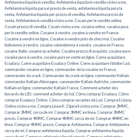
Anfetamina liquida in vendita
,
Anfetamina liquida in vendita vicino a me
,
Anfetamina líquida para el precio de venta
,
anfetamina líquida para la
venta
,
Anfetamina liquida per prezzo di vendita
,
Anfetamina precio de
venta
,
Anfetamine in vendita vicino a me
,
Cocain per le vendite online
,
Cocain prezzo di vendita
,
Cocain vicino a me
,
cocaina online
,
cocaina pura
per le vendite online
,
Cocaïne à vendre
,
cocaïne à vendre en France
,
Cocaïne à vendre en ligne
,
Cocaïne à vendre près de chez moi
,
Cocaïne
bolivienne à vendre
,
cocaïne colombienne à vendre
,
cocaïne en France
,
cocaïne Italie
,
cocaïne ou acheter
,
Cocaine prezzo di acquisto
,
cocaïne pure
,
cocaïne pure à vendre
,
cocaïne pure en vente en ligne
,
Come acquistare
Ecsatacy
,
Come acquistare Ecsatacy Online
,
Come acquistare i blotter Lsd
,
commander cocaïne en ligne
,
commander de la cocaïne en France
,
commander du crack
,
Commander du crack en ligne
,
commander KoKain
,
commander KoKain Allemagne
,
commander KoKain Autriche
,
commander
KoKain en ligne
,
commander KoKain France
,
Comment acheter des
buvards de LSD
,
comment acheter du lsd
,
Cómo comprar Ecsatacy
,
Cómo
comprar Ecsatacy Online
,
Cómo comprar secantes de Lsd
,
Compra Ecstasy
Online vicino a me
,
Compra Linea K-2 SpiceS vicino a me
,
Comprar 3MMC
,
Comprar 3MMC cerca de mí
,
Comprar 3MMC en línea
,
Comprar 3MMC
precio
,
Comprar 4MMC
,
Comprar 4MMC cerca de mí
,
Comprar 4MMC en
línea
,
Comprar 4MMC precio
,
Comprar Anfetamina
,
Comprar Anfetamina
cerca de mí
,
Comprar anfetamina líquida
,
Comprar anfetamina líquida
cerca de mí
,
Comprar anfetamina líquida precio
,
Comprar anfetamina