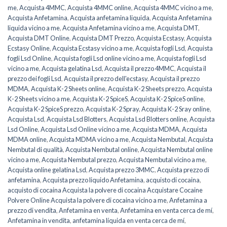
me
,
Acquista 4MMC
,
Acquista 4MMC online
,
Acquista 4MMC vicino a me
,
Acquista Anfetamina
,
Acquista anfetamina liquida
,
Acquista Anfetamina
liquida vicino a me
,
Acquista Anfetamina vicino a me
,
Acquista DMT
,
Acquista DMT Online
,
Acquista DMT Prezzo
,
Acquista Ecstasy
,
Acquista
Ecstasy Online
,
Acquista Ecstasy vicino a me
,
Acquista fogli Lsd
,
Acquista
fogli Lsd Online
,
Acquista fogli Lsd online vicino a me
,
Acquista fogli Lsd
vicino a me
,
Acquista gelatina Lsd
,
Acquista il prezzo 4MMC
,
Acquista il
prezzo dei fogli Lsd
,
Acquista il prezzo dell'ecstasy
,
Acquista il prezzo
MDMA
,
Acquista K-2 Sheets online
,
Acquista K-2 Sheets prezzo
,
Acquista
K-2 Sheets vicino a me
,
Acquista K-2 SpiceS
,
Acquista K-2 SpiceS online
,
Acquista K-2 SpiceS prezzo
,
Acquista K-2 Spray
,
Acquista K-2 Sray online
,
Acquista Lsd
,
Acquista Lsd Blotters
,
Acquista Lsd Blotters online
,
Acquista
Lsd Online
,
Acquista Lsd Online vicino a me
,
Acquista MDMA
,
Acquista
MDMA online
,
Acquista MDMA vicino a me
,
Acquista Nembutal
,
Acquista
Nembutal di qualità
,
Acquista Nembutal online
,
Acquista Nembutal online
vicino a me
,
Acquista Nembutal prezzo
,
Acquista Nembutal vicino a me
,
Acquista online gelatina Lsd
,
Acquista prezzo 3MMC
,
Acquista prezzo di
anfetamina
,
Acquista prezzo liquido Anfetamina
,
acquisto di cocaina
,
acquisto di cocaina Acquista la polvere di cocaina Acquistare Cocaine
Polvere Online Acquista la polvere di cocaina vicino a me
,
Anfetamina a
prezzo di vendita
,
Anfetamina en venta
,
Anfetamina en venta cerca de mí
,
Anfetamina in vendita
,
anfetamina líquida en venta cerca de mí
,