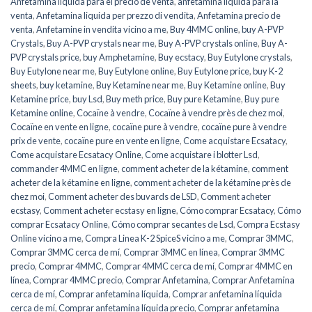
Anfetamina líquida para el precio de venta
,
anfetamina líquida para la
venta
,
Anfetamina liquida per prezzo di vendita
,
Anfetamina precio de
venta
,
Anfetamine in vendita vicino a me
,
Buy 4MMC online
,
buy A-PVP
Crystals
,
Buy A-PVP crystals near me
,
Buy A-PVP crystals online
,
Buy A-
PVP crystals price
,
buy Amphetamine
,
Buy ecstacy
,
Buy Eutylone crystals
,
Buy Eutylone near me
,
Buy Eutylone online
,
Buy Eutylone price
,
buy K-2
sheets
,
buy ketamine
,
Buy Ketamine near me
,
Buy Ketamine online
,
Buy
Ketamine price
,
buy Lsd
,
Buy meth price
,
Buy pure Ketamine
,
Buy pure
Ketamine online
,
Cocaïne à vendre
,
Cocaïne à vendre près de chez moi
,
Cocaïne en vente en ligne
,
cocaïne pure à vendre
,
cocaïne pure à vendre
prix de vente
,
cocaïne pure en vente en ligne
,
Come acquistare Ecsatacy
,
Come acquistare Ecsatacy Online
,
Come acquistare i blotter Lsd
,
commander 4MMC en ligne
,
comment acheter de la kétamine
,
comment
acheter de la kétamine en ligne
,
comment acheter de la kétamine près de
chez moi
,
Comment acheter des buvards de LSD
,
Comment acheter
ecstasy
,
Comment acheter ecstasy en ligne
,
Cómo comprar Ecsatacy
,
Cómo
comprar Ecsatacy Online
,
Cómo comprar secantes de Lsd
,
Compra Ecstasy
Online vicino a me
,
Compra Linea K-2 SpiceS vicino a me
,
Comprar 3MMC
,
Comprar 3MMC cerca de mí
,
Comprar 3MMC en línea
,
Comprar 3MMC
precio
,
Comprar 4MMC
,
Comprar 4MMC cerca de mí
,
Comprar 4MMC en
línea
,
Comprar 4MMC precio
,
Comprar Anfetamina
,
Comprar Anfetamina
cerca de mí
,
Comprar anfetamina líquida
,
Comprar anfetamina líquida
cerca de mí
,
Comprar anfetamina líquida precio
,
Comprar anfetamina