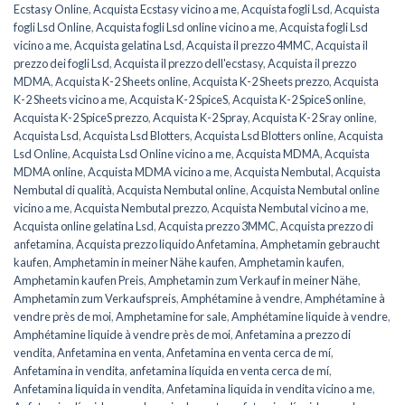
Ecstasy Online
,
Acquista Ecstasy vicino a me
,
Acquista fogli Lsd
,
Acquista
fogli Lsd Online
,
Acquista fogli Lsd online vicino a me
,
Acquista fogli Lsd
vicino a me
,
Acquista gelatina Lsd
,
Acquista il prezzo 4MMC
,
Acquista il
prezzo dei fogli Lsd
,
Acquista il prezzo dell'ecstasy
,
Acquista il prezzo
MDMA
,
Acquista K-2 Sheets online
,
Acquista K-2 Sheets prezzo
,
Acquista
K-2 Sheets vicino a me
,
Acquista K-2 SpiceS
,
Acquista K-2 SpiceS online
,
Acquista K-2 SpiceS prezzo
,
Acquista K-2 Spray
,
Acquista K-2 Sray online
,
Acquista Lsd
,
Acquista Lsd Blotters
,
Acquista Lsd Blotters online
,
Acquista
Lsd Online
,
Acquista Lsd Online vicino a me
,
Acquista MDMA
,
Acquista
MDMA online
,
Acquista MDMA vicino a me
,
Acquista Nembutal
,
Acquista
Nembutal di qualità
,
Acquista Nembutal online
,
Acquista Nembutal online
vicino a me
,
Acquista Nembutal prezzo
,
Acquista Nembutal vicino a me
,
Acquista online gelatina Lsd
,
Acquista prezzo 3MMC
,
Acquista prezzo di
anfetamina
,
Acquista prezzo liquido Anfetamina
,
Amphetamin gebraucht
kaufen
,
Amphetamin in meiner Nähe kaufen
,
Amphetamin kaufen
,
Amphetamin kaufen Preis
,
Amphetamin zum Verkauf in meiner Nähe
,
Amphetamin zum Verkaufspreis
,
Amphétamine à vendre
,
Amphétamine à
vendre près de moi
,
Amphetamine for sale
,
Amphétamine liquide à vendre
,
Amphétamine liquide à vendre près de moi
,
Anfetamina a prezzo di
vendita
,
Anfetamina en venta
,
Anfetamina en venta cerca de mí
,
Anfetamina in vendita
,
anfetamina líquida en venta cerca de mí
,
Anfetamina liquida in vendita
,
Anfetamina liquida in vendita vicino a me
,