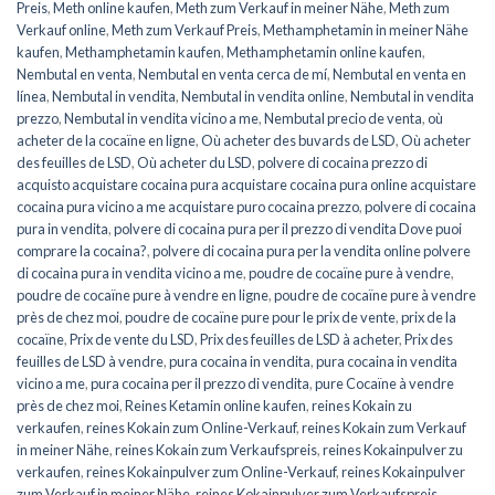
Preis
,
Meth online kaufen
,
Meth zum Verkauf in meiner Nähe
,
Meth zum
Verkauf online
,
Meth zum Verkauf Preis
,
Methamphetamin in meiner Nähe
kaufen
,
Methamphetamin kaufen
,
Methamphetamin online kaufen
,
Nembutal en venta
,
Nembutal en venta cerca de mí
,
Nembutal en venta en
línea
,
Nembutal in vendita
,
Nembutal in vendita online
,
Nembutal in vendita
prezzo
,
Nembutal in vendita vicino a me
,
Nembutal precio de venta
,
où
acheter de la cocaïne en ligne
,
Où acheter des buvards de LSD
,
Où acheter
des feuilles de LSD
,
Où acheter du LSD
,
polvere di cocaina prezzo di
acquisto acquistare cocaina pura acquistare cocaina pura online acquistare
cocaina pura vicino a me acquistare puro cocaina prezzo
,
polvere di cocaina
pura in vendita
,
polvere di cocaina pura per il prezzo di vendita Dove puoi
comprare la cocaina?
,
polvere di cocaina pura per la vendita online polvere
di cocaina pura in vendita vicino a me
,
poudre de cocaïne pure à vendre
,
poudre de cocaïne pure à vendre en ligne
,
poudre de cocaïne pure à vendre
près de chez moi
,
poudre de cocaïne pure pour le prix de vente
,
prix de la
cocaïne
,
Prix de vente du LSD
,
Prix des feuilles de LSD à acheter
,
Prix des
feuilles de LSD à vendre
,
pura cocaina in vendita
,
pura cocaina in vendita
vicino a me
,
pura cocaina per il prezzo di vendita
,
pure Cocaïne à vendre
près de chez moi
,
Reines Ketamin online kaufen
,
reines Kokain zu
verkaufen
,
reines Kokain zum Online-Verkauf
,
reines Kokain zum Verkauf
in meiner Nähe
,
reines Kokain zum Verkaufspreis
,
reines Kokainpulver zu
verkaufen
,
reines Kokainpulver zum Online-Verkauf
,
reines Kokainpulver
zum Verkauf in meiner Nähe
,
reines Kokainpulver zum Verkaufspreis
,