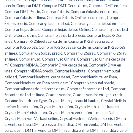
precio
,
Comprar DMT
,
Comprar DMT Cerca de mí
,
Comprar DMT en línea
,
Comprar DMT Precio
,
Comprar éxtasis
,
Comprar éxtasis cerca de mí
,
Comprar éxtasis en línea
,
Comprar Éxtasis Online cerca de mí
,
Comprar
Éxtasis precio
,
Comprar gelatina de Lsd
,
Comprar gelatina de Lsd en línea
,
Comprar hojas de Lsd
,
Comprar hojas de Lsd Online
,
Comprar hojas de Lsd
Online Cerca de mí
,
Comprar hojas de Lsd precio
,
Comprar hojas K-2 en
línea
,
Comprar K-2 Sheets cerca de mí
,
Comprar K-2 Sheets precio
,
Comprar K-2 SpiceS
,
Comprar K-2 SpiceS cerca de mí
,
Comprar K-2 SpiceS
en línea
,
Comprar K-2 SpiceS precio
,
Comprar K-2 Spray
,
Comprar K-2 Sray
en línea
,
Comprar Lsd
,
Comprar Lsd Online
,
Comprar Lsd Online cerca de
mí
,
Comprar MDMA
,
Comprar MDMA cerca de mí
,
Comprar MDMA en
línea
,
Comprar MDMA precio
,
Comprar Nembutal
,
Comprar Nembutal
calidad
,
Comprar Nembutal cerca de mí
,
Comprar Nembutal en línea
,
Comprar Nembutal en línea cerca de mí
,
Comprar Nembutal precio
,
Comprar sábanas de Lsd cerca de mí
,
Comprar Secantes de Lsd
,
Comprar
Secantes de Lsd en línea
,
Crack a vendre
,
Crack a vendre en ligne
,
crack
Cocaïne à vendre en ligne
,
Crystal Meth gebraucht kaufen
,
Crystal Meth in
meiner Nähe kaufen
,
Crystal Meth kaufen
,
Crystal Meth online kaufen
,
Crystal Meth Preis kaufen
,
Crystal Meth zu verkaufen in meiner Nähe
,
Crystal Meth zum Verkauf online
,
Crystal Meth zum Verkaufspreis
,
DMT a
la venta en línea
,
DMT a prezzo di vendita
,
DMT en venta
,
DMT en venta
cerca de mí
,
DMT in vendita
,
DMT in vendita online
,
DMT in vendita vicino