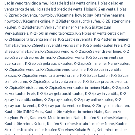
Lsd in vendita vicino a me
,
Hojas de lsd a la venta online
,
Hojas de lsd en
venta cerca de mí
,
Hojas de lsd precio de venta
,
Hojas K-2 en venta
,
Hojas
K-2 precio de venta
,
how to buy Ketamine
,
how to buy Ketamine near me
,
how to buy Ketamine online
,
K-2 Blätter gebraucht kaufen
,
K-2 Blätter online
kaufen
,
K-2 Blätter zum Verkauf in meiner Nähe
,
K-2 Blätter zum
Verkaufspreis
,
K-2 Fogli in vendita prezzo
,
K-2 Hojas en venta cerca de mí
,
K-2 Hojas para la venta en línea
,
K-2 Lastre in vendita
,
K-2 Platten in meiner
Nähe kaufen
,
K-2 Sheets in vendita vicino a me
,
K-2 Sheets kaufen Preis
,
K-2
Sheets online kaufen
,
K-2 SpiceS à vendre
,
K-2 SpiceS à vendre en ligne
,
K-2
SpiceS à vendre près de moi
,
K-2 SpiceS en venta
,
K-2 SpiceS en venta se
acerca a mí
,
K-2 SpiceS gebraucht kaufen
,
K-2 SpiceS in meiner Nähe kaufen
,
K-2 SpiceS in vendita
,
K-2 SpiceS in vendita online
,
K-2 SpiceS in vendita
prezzo
,
K-2 SpiceS in vendita si avvicina a me
,
K-2 SpiceS kaufen
,
K-2 SpiceS
online kaufen
,
K-2 SpiceS para la venta en línea
,
K-2 SpiceS precio de venta
,
K-2 SpiceS Preis kaufen
,
K-2 SpiceS zu verkaufen in meiner Nähe
,
K-2 SpiceS
zu verkaufen Preis
,
K-2 Spray gebraucht kaufen
,
K-2 Spray in vendita
,
K-2
Spray in vendita online
,
K-2 Spray kaufen
,
K-2 Spray online kaufen
,
K-2
Spray para la venta
,
K-2 Spray para la venta en línea
,
K-2 Sray online kaufen
,
Kaufen Sie 3MMC Preis
,
Kaufen Sie Eutylone in meiner Nähe
,
Kaufen Sie
Eutylone Preis
,
Kaufen Sie Meth in meiner Nähe
,
Kaufen Sie reines Ketamin
,
Kaufen Sie reines Kokain
,
Kaufen Sie reines Kokain in meiner Nähe
,
Kaufen
Sie reines Kokain online
,
Kaufen Sie reines Kokain Preis
,
Ketamin in meiner