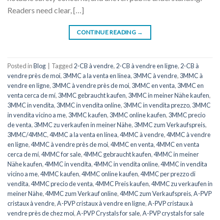
Readers need clear, […]
CONTINUE READING
→
Posted in
Blog
|
Tagged
2-CB à vendre
,
2-CB à vendre en ligne
,
2-CB à
vendre près de moi
,
3MMC a la venta en línea
,
3MMC à vendre
,
3MMC à
vendre en ligne
,
3MMC à vendre près de moi
,
3MMC en venta
,
3MMC en
venta cerca de mí
,
3MMC gebraucht kaufen
,
3MMC in meiner Nähe kaufen
,
3MMC in vendita
,
3MMC in vendita online
,
3MMC in vendita prezzo
,
3MMC
in vendita vicino a me
,
3MMC kaufen
,
3MMC online kaufen
,
3MMC precio
de venta
,
3MMC zu verkaufen in meiner Nähe
,
3MMC zum Verkaufspreis
,
3MMC/4MMC
,
4MMC a la venta en línea
,
4MMC à vendre
,
4MMC à vendre
en ligne
,
4MMC à vendre près de moi
,
4MMC en venta
,
4MMC en venta
cerca de mí
,
4MMC for sale
,
4MMC gebraucht kaufen
,
4MMC in meiner
Nähe kaufen
,
4MMC in vendita
,
4MMC in vendita online
,
4MMC in vendita
vicino a me
,
4MMC kaufen
,
4MMC online kaufen
,
4MMC per prezzo di
vendita
,
4MMC precio de venta
,
4MMC Preis kaufen
,
4MMC zu verkaufen in
meiner Nähe
,
4MMC zum Verkauf online
,
4MMC zum Verkaufspreis
,
A-PVP
cristaux à vendre
,
A-PVP cristaux à vendre en ligne
,
A-PVP cristaux à
vendre près de chez moi
,
A-PVP Crystals for sale
,
A-PVP crystals for sale