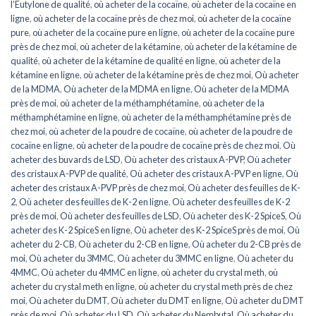
l’Eutylone de qualité
,
où acheter de la cocaïne
,
où acheter de la cocaïne en
ligne
,
où acheter de la cocaïne près de chez moi
,
où acheter de la cocaïne
pure
,
où acheter de la cocaïne pure en ligne
,
où acheter de la cocaïne pure
près de chez moi
,
où acheter de la kétamine
,
où acheter de la kétamine de
qualité
,
où acheter de la kétamine de qualité en ligne
,
où acheter de la
kétamine en ligne
,
où acheter de la kétamine près de chez moi
,
Où acheter
de la MDMA
,
Où acheter de la MDMA en ligne
,
Où acheter de la MDMA
près de moi
,
où acheter de la méthamphétamine
,
où acheter de la
méthamphétamine en ligne
,
où acheter de la méthamphétamine près de
chez moi
,
où acheter de la poudre de cocaïne
,
où acheter de la poudre de
cocaïne en ligne
,
où acheter de la poudre de cocaïne près de chez moi
,
Où
acheter des buvards de LSD
,
Où acheter des cristaux A-PVP
,
Où acheter
des cristaux A-PVP de qualité
,
Où acheter des cristaux A-PVP en ligne
,
Où
acheter des cristaux A-PVP près de chez moi
,
Où acheter des feuilles de K-
2
,
Où acheter des feuilles de K-2 en ligne
,
Où acheter des feuilles de K-2
près de moi
,
Où acheter des feuilles de LSD
,
Où acheter des K-2 SpiceS
,
Où
acheter des K-2 SpiceS en ligne
,
Où acheter des K-2 SpiceS près de moi
,
Où
acheter du 2-CB
,
Où acheter du 2-CB en ligne
,
Où acheter du 2-CB près de
moi
,
Où acheter du 3MMC
,
Où acheter du 3MMC en ligne
,
Où acheter du
4MMC
,
Où acheter du 4MMC en ligne
,
où acheter du crystal meth
,
où
acheter du crystal meth en ligne
,
où acheter du crystal meth près de chez
moi
,
Où acheter du DMT
,
Où acheter du DMT en ligne
,
Où acheter du DMT
près de moi
,
Où acheter du LSD
,
Où acheter du Nembutal
,
Où acheter du