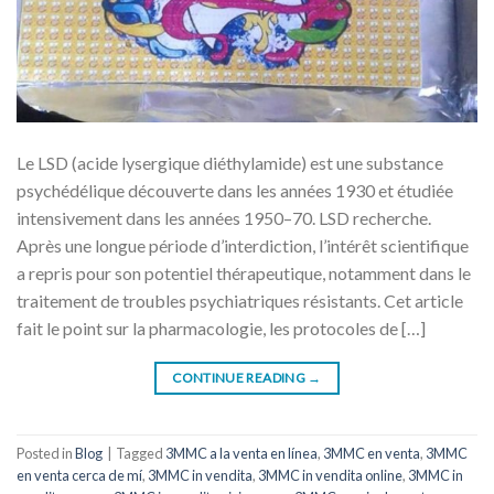
Le LSD (acide lysergique diéthylamide) est une substance
psychédélique découverte dans les années 1930 et étudiée
intensivement dans les années 1950–70. LSD recherche.
Après une longue période d’interdiction, l’intérêt scientifique
a repris pour son potentiel thérapeutique, notamment dans le
traitement de troubles psychiatriques résistants. Cet article
fait le point sur la pharmacologie, les protocoles de […]
CONTINUE READING
→
Posted in
Blog
|
Tagged
3MMC a la venta en línea
,
3MMC en venta
,
3MMC
en venta cerca de mí
,
3MMC in vendita
,
3MMC in vendita online
,
3MMC in