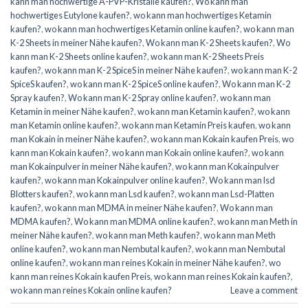
kann man hochwertige A-PVP-Kristalle kaufen?
,
Wo kann man
hochwertiges Eutylone kaufen?
,
wo kann man hochwertiges Ketamin
kaufen?
,
wo kann man hochwertiges Ketamin online kaufen?
,
wo kann man
K-2 Sheets in meiner Nähe kaufen?
,
Wo kann man K-2 Sheets kaufen?
,
Wo
kann man K-2 Sheets online kaufen?
,
wo kann man K-2 Sheets Preis
kaufen?
,
wo kann man K-2 SpiceS in meiner Nähe kaufen?
,
wo kann man K-2
SpiceS kaufen?
,
wo kann man K-2 SpiceS online kaufen?
,
Wo kann man K-2
Spray kaufen?
,
Wo kann man K-2 Spray online kaufen?
,
wo kann man
Ketamin in meiner Nähe kaufen?
,
wo kann man Ketamin kaufen?
,
wo kann
man Ketamin online kaufen?
,
wo kann man Ketamin Preis kaufen
,
wo kann
man Kokain in meiner Nähe kaufen?
,
wo kann man Kokain kaufen Preis
,
wo
kann man Kokain kaufen?
,
wo kann man Kokain online kaufen?
,
wo kann
man Kokainpulver in meiner Nähe kaufen?
,
wo kann man Kokainpulver
kaufen?
,
wo kann man Kokainpulver online kaufen?
,
Wo kann man lsd
Blotters kaufen?
,
wo kann man Lsd kaufen?
,
wo kann man Lsd-Platten
kaufen?
,
wo kann man MDMA in meiner Nähe kaufen?
,
Wo kann man
MDMA kaufen?
,
Wo kann man MDMA online kaufen?
,
wo kann man Meth in
meiner Nähe kaufen?
,
wo kann man Meth kaufen?
,
wo kann man Meth
online kaufen?
,
wo kann man Nembutal kaufen?
,
wo kann man Nembutal
online kaufen?
,
wo kann man reines Kokain in meiner Nähe kaufen?
,
wo
kann man reines Kokain kaufen Preis
,
wo kann man reines Kokain kaufen?
,
wo kann man reines Kokain online kaufen?
Leave a comment