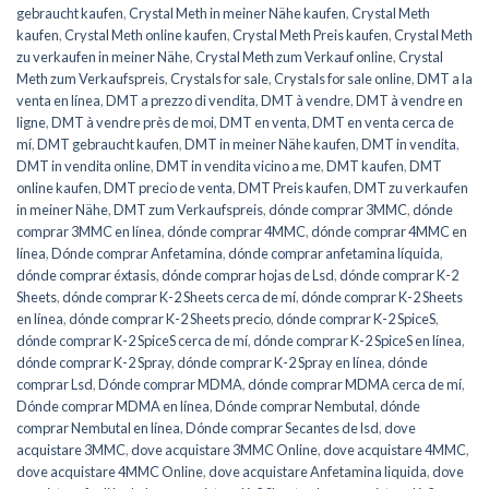
gebraucht kaufen
,
Crystal Meth in meiner Nähe kaufen
,
Crystal Meth
kaufen
,
Crystal Meth online kaufen
,
Crystal Meth Preis kaufen
,
Crystal Meth
zu verkaufen in meiner Nähe
,
Crystal Meth zum Verkauf online
,
Crystal
Meth zum Verkaufspreis
,
Crystals for sale
,
Crystals for sale online
,
DMT a la
venta en línea
,
DMT a prezzo di vendita
,
DMT à vendre
,
DMT à vendre en
ligne
,
DMT à vendre près de moi
,
DMT en venta
,
DMT en venta cerca de
mí
,
DMT gebraucht kaufen
,
DMT in meiner Nähe kaufen
,
DMT in vendita
,
DMT in vendita online
,
DMT in vendita vicino a me
,
DMT kaufen
,
DMT
online kaufen
,
DMT precio de venta
,
DMT Preis kaufen
,
DMT zu verkaufen
in meiner Nähe
,
DMT zum Verkaufspreis
,
dónde comprar 3MMC
,
dónde
comprar 3MMC en línea
,
dónde comprar 4MMC
,
dónde comprar 4MMC en
línea
,
Dónde comprar Anfetamina
,
dónde comprar anfetamina líquida
,
dónde comprar éxtasis
,
dónde comprar hojas de Lsd
,
dónde comprar K-2
Sheets
,
dónde comprar K-2 Sheets cerca de mí
,
dónde comprar K-2 Sheets
en línea
,
dónde comprar K-2 Sheets precio
,
dónde comprar K-2 SpiceS
,
dónde comprar K-2 SpiceS cerca de mí
,
dónde comprar K-2 SpiceS en línea
,
dónde comprar K-2 Spray
,
dónde comprar K-2 Spray en línea
,
dónde
comprar Lsd
,
Dónde comprar MDMA
,
dónde comprar MDMA cerca de mí
,
Dónde comprar MDMA en línea
,
Dónde comprar Nembutal
,
dónde
comprar Nembutal en línea
,
Dónde comprar Secantes de lsd
,
dove
acquistare 3MMC
,
dove acquistare 3MMC Online
,
dove acquistare 4MMC
,
dove acquistare 4MMC Online
,
dove acquistare Anfetamina liquida
,
dove