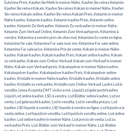
Eutylone Preis
,
Kaufen Sie Meth in meiner Nähe
,
Kaufen Sie reines Ketamin
,
Kaufen Sie reines Kokain
,
Kaufen Sie reines Kokain in meiner Nähe
,
Kaufen
Sie reines Kokain online
,
Kaufen Sie reines Kokain Preis
,
Ketamin in meiner
Nähe kaufen
,
Ketamin kaufen
,
Ketamin kaufen Preis
,
Ketamin online
kaufen
,
Ketamin Zu Verkaufen
,
Ketamin Zu verkaufen in meiner Nähe
,
Ketamin Zum Verkauf Online
,
Ketamin Zum Verkaufspreis
,
Kétamine à
vendre
,
Kétamine à vendre près de chez moi
,
Kétamine En vente en ligne
,
ketamine for sale
,
Ketamine For sale near me
,
Ketamine For sale online
,
Ketamine For sale price
,
Kétamine Prix de vente
,
Kokain in meiner Nähe
kaufen
,
Kokain kaufen
,
Kokain kaufen Preis
,
Kokain online kaufen
,
Kokain
zu verkaufen
,
Kokain zum Online-Verkauf
,
Kokain zum Verkauf in meiner
Nähe
,
Kokain zum Verkaufspreis
,
Kokainpulver in meiner Nähe kaufen
,
Kokainpulver kaufen
,
Kokainpulver kaufen Preis
,
Kokainpulver online
kaufen
,
Kristalle in meiner Nähe kaufen
,
Kristalle kaufen
,
Kristalle online
kaufen
,
Kristalle zu verkaufen
,
Kristalle zum Online-Verkauf
,
Lastre Lsd in
vendita
,
Linea Acquista DMT vicino a me
,
Liquid Lsd gebraucht kaufen
,
Liquid Lsd online kaufen
,
LSD à vendre
,
Lsd Blotter online kaufen
,
Lsd en
venta
,
Lsd gebraucht kaufen
,
Lsd in vendita
,
Lsd in vendita prezzo
,
Lsd
kaufen
,
LSD liquide à vendre
,
LSD liquide à vendre en ligne
,
Lsd líquido a la
venta online
,
Lsd liquido in vendita
,
Lsd liquido in vendita online
,
Lsd online
kaufen
,
Lsd online kaufen in meiner Nähe
,
Lsd precio de venta
,
Lsd zu
verkaufen Preis
,
Lsd-Blätter zum Verkauf in meiner Nähe
,
Lsd-Blotter
kaufen
,
Lsd-Gelatine kaufen
,
Lsd-Gelatine online kaufen
,
Lsd-Platten