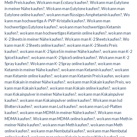
Meth Preis kaufen
,
Wo kann man Ecstasy kaufen?
,
Wo kann man Eutylone
in meiner Nähe kaufen?
,
Wo kann man Eutylone kaufen?
,
Wo kann man
Eutylone online kaufen?
,
wo kann man flüssiges Amphetamin kaufen?
,
Wo
kann man hochwertige A-PVP-Kristalle kaufen?
,
Wo kann man
hochwertiges Eutylone kaufen?
,
wo kann man hochwertiges Ketamin
kaufen?
,
wo kann man hochwertiges Ketamin online kaufen?
,
wo kann man
K-2 Sheets in meiner Nähe kaufen?
,
Wo kann man K-2 Sheets kaufen?
,
Wo
kann man K-2 Sheets online kaufen?
,
wo kann man K-2 Sheets Preis
kaufen?
,
wo kann man K-2 SpiceS in meiner Nähe kaufen?
,
wo kann man K-2
SpiceS kaufen?
,
wo kann man K-2 SpiceS online kaufen?
,
Wo kann man K-2
Spray kaufen?
,
Wo kann man K-2 Spray online kaufen?
,
wo kann man
Ketamin in meiner Nähe kaufen?
,
wo kann man Ketamin kaufen?
,
wo kann
man Ketamin online kaufen?
,
wo kann man Ketamin Preis kaufen
,
wo kann
man Kokain in meiner Nähe kaufen?
,
wo kann man Kokain kaufen Preis
,
wo
kann man Kokain kaufen?
,
wo kann man Kokain online kaufen?
,
wo kann
man Kokainpulver in meiner Nähe kaufen?
,
wo kann man Kokainpulver
kaufen?
,
wo kann man Kokainpulver online kaufen?
,
Wo kann man lsd
Blotters kaufen?
,
wo kann man Lsd kaufen?
,
wo kann man Lsd-Platten
kaufen?
,
wo kann man MDMA in meiner Nähe kaufen?
,
Wo kann man
MDMA kaufen?
,
Wo kann man MDMA online kaufen?
,
wo kann man Meth in
meiner Nähe kaufen?
,
wo kann man Meth kaufen?
,
wo kann man Meth
online kaufen?
,
wo kann man Nembutal kaufen?
,
wo kann man Nembutal
online kaufen?
,
wo kann man reines Kokain in meiner Nähe kaufen?
,
wo