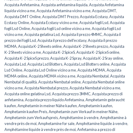
Acquista Anfetamina
,
Acquista anfetamina liquida
,
Acquista Anfetamina
liquida vicino a me
,
Acquista Anfetamina vicino a me
,
Acquista DMT
,
Acquista DMT Online
,
Acquista DMT Prezzo
,
Acquista Ecstasy
,
Acquista
Ecstasy Online
,
Acquista Ecstasy vicino a me
,
Acquista fogli Lsd
,
Acquista
fogli Lsd Online
,
Acquista fogli Lsd online vicino a me
,
Acquista fogli Lsd
vicino a me
,
Acquista gelatina Lsd
,
Acquista il prezzo 4MMC
,
Acquista il
prezzo dei fogli Lsd
,
Acquista il prezzo dell'ecstasy
,
Acquista il prezzo
MDMA
,
Acquista K-2 Sheets online
,
Acquista K-2 Sheets prezzo
,
Acquista
K-2 Sheets vicino a me
,
Acquista K-2 SpiceS
,
Acquista K-2 SpiceS online
,
Acquista K-2 SpiceS prezzo
,
Acquista K-2 Spray
,
Acquista K-2 Sray online
,
Acquista Lsd
,
Acquista Lsd Blotters
,
Acquista Lsd Blotters online
,
Acquista
Lsd Online
,
Acquista Lsd Online vicino a me
,
Acquista MDMA
,
Acquista
MDMA online
,
Acquista MDMA vicino a me
,
Acquista Nembutal
,
Acquista
Nembutal di qualità
,
Acquista Nembutal online
,
Acquista Nembutal online
vicino a me
,
Acquista Nembutal prezzo
,
Acquista Nembutal vicino a me
,
Acquista online gelatina Lsd
,
Acquista prezzo 3MMC
,
Acquista prezzo di
anfetamina
,
Acquista prezzo liquido Anfetamina
,
Amphetamin gebraucht
kaufen
,
Amphetamin in meiner Nähe kaufen
,
Amphetamin kaufen
,
Amphetamin kaufen Preis
,
Amphetamin zum Verkauf in meiner Nähe
,
Amphetamin zum Verkaufspreis
,
Amphétamine à vendre
,
Amphétamine à
vendre près de moi
,
Amphetamine for sale
,
Amphétamine liquide à vendre
,
Amphétamine liquide à vendre près de moi
,
Anfetamina a prezzo di