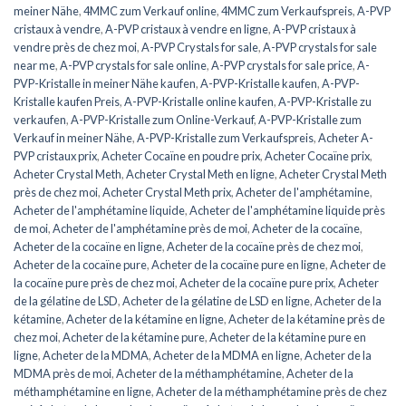
meiner Nähe
,
4MMC zum Verkauf online
,
4MMC zum Verkaufspreis
,
A-PVP
cristaux à vendre
,
A-PVP cristaux à vendre en ligne
,
A-PVP cristaux à
vendre près de chez moi
,
A-PVP Crystals for sale
,
A-PVP crystals for sale
near me
,
A-PVP crystals for sale online
,
A-PVP crystals for sale price
,
A-
PVP-Kristalle in meiner Nähe kaufen
,
A-PVP-Kristalle kaufen
,
A-PVP-
Kristalle kaufen Preis
,
A-PVP-Kristalle online kaufen
,
A-PVP-Kristalle zu
verkaufen
,
A-PVP-Kristalle zum Online-Verkauf
,
A-PVP-Kristalle zum
Verkauf in meiner Nähe
,
A-PVP-Kristalle zum Verkaufspreis
,
Acheter A-
PVP cristaux prix
,
Acheter Cocaïne en poudre prix
,
Acheter Cocaïne prix
,
Acheter Crystal Meth
,
Acheter Crystal Meth en ligne
,
Acheter Crystal Meth
près de chez moi
,
Acheter Crystal Meth prix
,
Acheter de l'amphétamine
,
Acheter de l'amphétamine liquide
,
Acheter de l'amphétamine liquide près
de moi
,
Acheter de l'amphétamine près de moi
,
Acheter de la cocaïne
,
Acheter de la cocaïne en ligne
,
Acheter de la cocaïne près de chez moi
,
Acheter de la cocaïne pure
,
Acheter de la cocaïne pure en ligne
,
Acheter de
la cocaïne pure près de chez moi
,
Acheter de la cocaïne pure prix
,
Acheter
de la gélatine de LSD
,
Acheter de la gélatine de LSD en ligne
,
Acheter de la
kétamine
,
Acheter de la kétamine en ligne
,
Acheter de la kétamine près de
chez moi
,
Acheter de la kétamine pure
,
Acheter de la kétamine pure en
ligne
,
Acheter de la MDMA
,
Acheter de la MDMA en ligne
,
Acheter de la
MDMA près de moi
,
Acheter de la méthamphétamine
,
Acheter de la
méthamphétamine en ligne
,
Acheter de la méthamphétamine près de chez