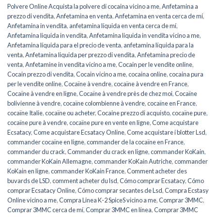
Polvere Online Acquista la polvere di cocaina vicino a me
,
Anfetamina a
prezzo di vendita
,
Anfetamina en venta
,
Anfetamina en venta cerca de mí
,
Anfetamina in vendita
,
anfetamina líquida en venta cerca de mí
,
Anfetamina liquida in vendita
,
Anfetamina liquida in vendita vicino a me
,
Anfetamina líquida para el precio de venta
,
anfetamina líquida para la
venta
,
Anfetamina liquida per prezzo di vendita
,
Anfetamina precio de
venta
,
Anfetamine in vendita vicino a me
,
Cocain per le vendite online
,
Cocain prezzo di vendita
,
Cocain vicino a me
,
cocaina online
,
cocaina pura
per le vendite online
,
Cocaïne à vendre
,
cocaïne à vendre en France
,
Cocaïne à vendre en ligne
,
Cocaïne à vendre près de chez moi
,
Cocaïne
bolivienne à vendre
,
cocaïne colombienne à vendre
,
cocaïne en France
,
cocaïne Italie
,
cocaïne ou acheter
,
Cocaine prezzo di acquisto
,
cocaïne pure
,
cocaïne pure à vendre
,
cocaïne pure en vente en ligne
,
Come acquistare
Ecsatacy
,
Come acquistare Ecsatacy Online
,
Come acquistare i blotter Lsd
,
commander cocaïne en ligne
,
commander de la cocaïne en France
,
commander du crack
,
Commander du crack en ligne
,
commander KoKain
,
commander KoKain Allemagne
,
commander KoKain Autriche
,
commander
KoKain en ligne
,
commander KoKain France
,
Comment acheter des
buvards de LSD
,
comment acheter du lsd
,
Cómo comprar Ecsatacy
,
Cómo
comprar Ecsatacy Online
,
Cómo comprar secantes de Lsd
,
Compra Ecstasy
Online vicino a me
,
Compra Linea K-2 SpiceS vicino a me
,
Comprar 3MMC
,
Comprar 3MMC cerca de mí
,
Comprar 3MMC en línea
,
Comprar 3MMC