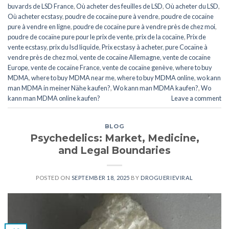
buvards de LSD France
,
Où acheter des feuilles de LSD
,
Où acheter du LSD
,
Où acheter ecstasy
,
poudre de cocaïne pure à vendre
,
poudre de cocaïne
pure à vendre en ligne
,
poudre de cocaïne pure à vendre près de chez moi
,
poudre de cocaïne pure pour le prix de vente
,
prix de la cocaïne
,
Prix de
vente ecstasy
,
prix du lsd liquide
,
Prix ecstasy à acheter
,
pure Cocaïne à
vendre près de chez moi
,
vente de cocaïne Allemagne
,
vente de cocaïne
Europe
,
vente de cocaïne France
,
vente de cocaïne genève
,
where to buy
MDMA
,
where to buy MDMA near me
,
where to buy MDMA online
,
wo kann
man MDMA in meiner Nähe kaufen?
,
Wo kann man MDMA kaufen?
,
Wo
kann man MDMA online kaufen?
Leave a comment
BLOG
Psychedelics: Market, Medicine,
and Legal Boundaries
POSTED ON
SEPTEMBER 18, 2025
BY
DROGUERIEVIRAL