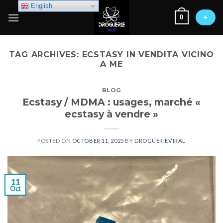
Skip
English
0
to
+
content
TAG ARCHIVES:
ECSTASY IN VENDITA VICINO
A ME
BLOG
Ecstasy / MDMA : usages, marché «
ecstasy à vendre »
POSTED ON
OCTOBER 11, 2025
BY
DROGUERIEVIRAL
11
Oct