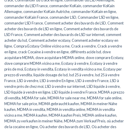
crack
,
Commander du crack en ligne
,
commander du LSD Allemagne
,
commander du LSD France
,
commander KoKain
,
commander KoKain
Allemagne
,
commander KoKain Autriche
,
commander KoKain en ligne
,
commander KoKain France
,
commander LSD
,
Commander LSD en ligne
,
commander LSD France
,
Comment acheter des buvards de LSD
,
Comment
acheter des buvards de LSD en ligne
,
Comment acheter des buvards de
LSD France
,
Comment acheter des buvards de LSD sur internet
,
comment
acheter du lsd
,
Comment acheter ecstasy
,
Comment acheter ecstasy en
ligne
,
Compra Ecstasy Online vicino a me
,
Crack a vendre
,
Crack a vendre
en ligne
,
crack Cocaïne à vendre en ligne
,
différents acide lsd
,
dove
acquistare MDMA
,
dove acquistare MDMA online
,
dove comprare Ecstasy
,
dove comprare MDMA vicino a me
,
Ecstasy à vendre
,
Ecstasy à vendre
près de moi
,
Ecstasy in vendita
,
Ecstasy in vendita vicino a me
,
Ecstasy per
prezzo di vendita
,
liquide dosage de lsd
,
lsd 25 à vendre
,
lsd 25 à vendre
France
,
LSD à vendre
,
LSD à vendre En ligne
,
LSD à vendre France
,
LSD à
vendre près de chez moi
,
LSD à vendre sur internet
,
LSD liquide à vendre
,
LSD liquide à vendre en ligne
,
LSD liquide à vendre France
,
MDMA a prezzo
di vendita
,
MDMA for sale
,
MDMA for sale near me
,
MDMA for sale online
,
MDMA for sale price
,
MDMA gebraucht kaufen
,
MDMA in meiner Nähe
kaufen
,
MDMA in vendita
,
MDMA in vendita online
,
MDMA in vendita
vicino a me
,
MDMA kaufen
,
MDMA kaufen Preis
,
MDMA online kaufen
,
MDMA zu verkaufen in meiner Nähe
,
MDMA zum Verkauf Preis
,
où acheter
de la cocaïne en ligne
,
Où acheter des buvards de LSD
,
Où acheter des