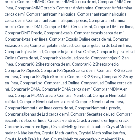
precio
,
Comprar 4MMC
,
Comprar 4MMC cerca de mí
,
Comprar 4MMC en
línea
,
Comprar 4MMC precio
,
Comprar Anfetamina
,
Comprar Anfetamina
cerca de mí
,
Comprar anfetamina líquida
,
Comprar anfetamina líquida
cerca de mí
,
Comprar anfetamina líquida precio
,
Comprar anfetamina
precio
,
Comprar DMT
,
Comprar DMT Cerca de mí
,
Comprar DMT en línea
,
Comprar DMT Precio
,
Comprar éxtasis
,
Comprar éxtasis cerca de mí
,
Comprar éxtasis en línea
,
Comprar Éxtasis Online cerca de mí
,
Comprar
Éxtasis precio
,
Comprar gelatina de Lsd
,
Comprar gelatina de Lsd en línea
,
Comprar hojas de Lsd
,
Comprar hojas de Lsd Online
,
Comprar hojas de Lsd
Online Cerca de mí
,
Comprar hojas de Lsd precio
,
Comprar hojas K-2 en
línea
,
Comprar K-2 Sheets cerca de mí
,
Comprar K-2 Sheets precio
,
Comprar K-2 SpiceS
,
Comprar K-2 SpiceS cerca de mí
,
Comprar K-2 SpiceS
en línea
,
Comprar K-2 SpiceS precio
,
Comprar K-2 Spray
,
Comprar K-2 Sray
en línea
,
Comprar Lsd
,
Comprar Lsd Online
,
Comprar Lsd Online cerca de
mí
,
Comprar MDMA
,
Comprar MDMA cerca de mí
,
Comprar MDMA en
línea
,
Comprar MDMA precio
,
Comprar Nembutal
,
Comprar Nembutal
calidad
,
Comprar Nembutal cerca de mí
,
Comprar Nembutal en línea
,
Comprar Nembutal en línea cerca de mí
,
Comprar Nembutal precio
,
Comprar sábanas de Lsd cerca de mí
,
Comprar Secantes de Lsd
,
Comprar
Secantes de Lsd en línea
,
Crack a vendre
,
Crack a vendre en ligne
,
crack
Cocaïne à vendre en ligne
,
Crystal Meth gebraucht kaufen
,
Crystal Meth in
meiner Nähe kaufen
,
Crystal Meth kaufen
,
Crystal Meth online kaufen
,
Crystal Meth Preis kaufen
,
Crystal Meth zu verkaufen in meiner Nähe
,