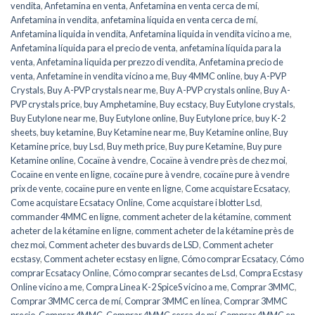
vendita
,
Anfetamina en venta
,
Anfetamina en venta cerca de mí
,
Anfetamina in vendita
,
anfetamina líquida en venta cerca de mí
,
Anfetamina liquida in vendita
,
Anfetamina liquida in vendita vicino a me
,
Anfetamina líquida para el precio de venta
,
anfetamina líquida para la
venta
,
Anfetamina liquida per prezzo di vendita
,
Anfetamina precio de
venta
,
Anfetamine in vendita vicino a me
,
Buy 4MMC online
,
buy A-PVP
Crystals
,
Buy A-PVP crystals near me
,
Buy A-PVP crystals online
,
Buy A-
PVP crystals price
,
buy Amphetamine
,
Buy ecstacy
,
Buy Eutylone crystals
,
Buy Eutylone near me
,
Buy Eutylone online
,
Buy Eutylone price
,
buy K-2
sheets
,
buy ketamine
,
Buy Ketamine near me
,
Buy Ketamine online
,
Buy
Ketamine price
,
buy Lsd
,
Buy meth price
,
Buy pure Ketamine
,
Buy pure
Ketamine online
,
Cocaïne à vendre
,
Cocaïne à vendre près de chez moi
,
Cocaïne en vente en ligne
,
cocaïne pure à vendre
,
cocaïne pure à vendre
prix de vente
,
cocaïne pure en vente en ligne
,
Come acquistare Ecsatacy
,
Come acquistare Ecsatacy Online
,
Come acquistare i blotter Lsd
,
commander 4MMC en ligne
,
comment acheter de la kétamine
,
comment
acheter de la kétamine en ligne
,
comment acheter de la kétamine près de
chez moi
,
Comment acheter des buvards de LSD
,
Comment acheter
ecstasy
,
Comment acheter ecstasy en ligne
,
Cómo comprar Ecsatacy
,
Cómo
comprar Ecsatacy Online
,
Cómo comprar secantes de Lsd
,
Compra Ecstasy
Online vicino a me
,
Compra Linea K-2 SpiceS vicino a me
,
Comprar 3MMC
,
Comprar 3MMC cerca de mí
,
Comprar 3MMC en línea
,
Comprar 3MMC
precio
,
Comprar 4MMC
,
Comprar 4MMC cerca de mí
,
Comprar 4MMC en