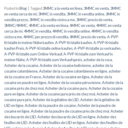
Posted in
Blog
|
Tagged
3MMC a la venta en línea
,
3MMC en venta
,
3MMC
en venta cerca de mí
,
3MMC in vendita
,
3MMC in vendita online
,
3MMC in
vendita prezzo
,
3MMC in vendita vicino a me
,
3MMC precio de venta
,
3MMC/4MMC
,
4MMC a la venta en línea
,
4MMC en venta
,
4MMC en venta
cerca de mí
,
4MMC in vendita
,
4MMC in vendita online
,
4MMC in vendita
vicino a me
,
4MMC per prezzo di vendita
,
4MMC precio de venta
,
A-PVP-
Kristalle in meiner Nähe kaufen
,
A-PVP-Kristalle kaufen
,
A-PVP-Kristalle
kaufen Preis
,
A-PVP-Kristalle online kaufen
,
A-PVP-Kristalle zu verkaufen
,
A-PVP-Kristalle zum Online-Verkauf
,
A-PVP-Kristalle zum Verkauf in
meiner Nähe
,
A-PVP-Kristalle zum Verkaufspreis
,
acheter de la coca
,
Acheter de la cocaïne
,
Acheter de la cocaïne bolivienne
,
acheter de la
cocaïne colombienne
,
Acheter de la cocaïne colombienne en ligne
,
acheter
de la cocaïne en France
,
Acheter de la cocaïne en ligne
,
Acheter de la
cocaïne en poudre en ligne
,
Acheter de la cocaïne péruvienne
,
Acheter de la
cocaïne près de chez moi
,
Acheter de la cocaïne pure
,
Acheter de la cocaïne
pure en ligne
,
Acheter de la cocaïne pure près de chez moi
,
Acheter de la
cocaïne pure prix
,
Acheter de la gélatine de LSD
,
Acheter de la gélatine de
LSD en ligne
,
Acheter de la poudre de cocaïne
,
Acheter de la poudre de
cocaïne en ligne
,
Acheter de la poudre de cocaïne près de chez moi
,
Acheter
des buvards de LSD
,
Acheter des buvards de LSD en ligne
,
Acheter des
feuilles de LSD
,
Acheter des feuilles de LSD en ligne
,
Acheter des feuilles de