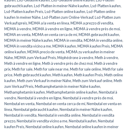
gebraucht kaufen
,
Lsd-Platten in meiner Nähe kaufen
,
Lsd-Platten kaufen
,
Lsd-Platten kaufen Preis
,
Lsd-Platten online kaufen
,
Lsd-Platten online
kaufen In meiner Nähe
,
Lsd-Platten zum Online-Verkauf
,
Lsd-Platten zum
Verkaufspreis
,
MDMA a la venta en línea
,
MDMA a prezzo di vendita
,
MDMA à vendre
,
MDMA à vendre en ligne
,
MDMA à vendre près de moi
,
MDMA en venta
,
MDMA en venta cerca de mí
,
MDMA gebraucht kaufen
,
MDMA in meiner Nähe kaufen
,
MDMA in vendita
,
MDMA in vendita online
,
MDMA in vendita vicino a me
,
MDMA kaufen
,
MDMA kaufen Preis
,
MDMA
online kaufen
,
MDMA precio de venta
,
MDMA zu verkaufen in meiner
Nähe
,
MDMA zum Verkauf Preis
,
Méphédrone à vendre
,
Meth à vendre
,
Meth à vendre en ligne
,
Meth à vendre près de chez moi
,
Meth à vendre
prix
,
Meth for sale
,
Meth for sale near me
,
Meth for sale online
,
Meth for sale
price
,
Meth gebraucht kaufen
,
Meth kaufen
,
Meth kaufen Preis
,
Meth online
kaufen
,
Meth zum Verkauf in meiner Nähe
,
Meth zum Verkauf online
,
Meth
zum Verkauf Preis
,
Methamphetamin in meiner Nähe kaufen
,
Methamphetamin kaufen
,
Methamphetamin online kaufen
,
Nembutal à
vendre
,
Nembutal à vendre en ligne
,
Nembutal à vendre près de moi
,
Nembutal en venta
,
Nembutal en venta cerca de mí
,
Nembutal en venta en
línea
,
Nembutal gebraucht kaufen
,
Nembutal in meiner Nähe kaufen
,
Nembutal in vendita
,
Nembutal in vendita online
,
Nembutal in vendita
prezzo
,
Nembutal in vendita vicino a me
,
Nembutal kaufen
,
Nembutal
kaufen Preis
,
Nembutal online kaufen
,
Nembutal online kaufen in meiner