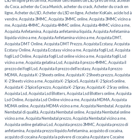
LSD en ligne près de moi
,
Acheter des feuilles de LSD près de moi
,
acheter
du Coca
,
acheter du Coca Munich
,
acheter du crack
,
Acheter du crack en
ligne
,
Acheter du LSD
,
Acheter du LSD en ligne
,
Acheter KoKain
,
acide lsd à
vendre
,
Acquista 3MMC
,
Acquista 3MMC online
,
Acquista 3MMC vicino a
me
,
Acquista 4MMC
,
Acquista 4MMC online
,
Acquista 4MMC vicino a me
,
Acquista Anfetamina
,
Acquista anfetamina liquida
,
Acquista Anfetamina
liquida vicino a me
,
Acquista Anfetamina vicino a me
,
Acquista DMT
,
Acquista DMT Online
,
Acquista DMT Prezzo
,
Acquista Ecstasy
,
Acquista
Ecstasy Online
,
Acquista Ecstasy vicino a me
,
Acquista fogli Lsd
,
Acquista
fogli Lsd Online
,
Acquista fogli Lsd online vicino a me
,
Acquista fogli Lsd
vicino a me
,
Acquista gelatina Lsd
,
Acquista il prezzo 4MMC
,
Acquista il
prezzo dei fogli Lsd
,
Acquista il prezzo dell'ecstasy
,
Acquista il prezzo
MDMA
,
Acquista K-2 Sheets online
,
Acquista K-2 Sheets prezzo
,
Acquista
K-2 Sheets vicino a me
,
Acquista K-2 SpiceS
,
Acquista K-2 SpiceS online
,
Acquista K-2 SpiceS prezzo
,
Acquista K-2 Spray
,
Acquista K-2 Sray online
,
Acquista Lsd
,
Acquista Lsd Blotters
,
Acquista Lsd Blotters online
,
Acquista
Lsd Online
,
Acquista Lsd Online vicino a me
,
Acquista MDMA
,
Acquista
MDMA online
,
Acquista MDMA vicino a me
,
Acquista Nembutal
,
Acquista
Nembutal di qualità
,
Acquista Nembutal online
,
Acquista Nembutal online
vicino a me
,
Acquista Nembutal prezzo
,
Acquista Nembutal vicino a me
,
Acquista online gelatina Lsd
,
Acquista prezzo 3MMC
,
Acquista prezzo di
anfetamina
,
Acquista prezzo liquido Anfetamina
,
acquisto di cocaina
,
acquisto di cocaina Acquista la polvere di cocaina Acquistare Cocaine