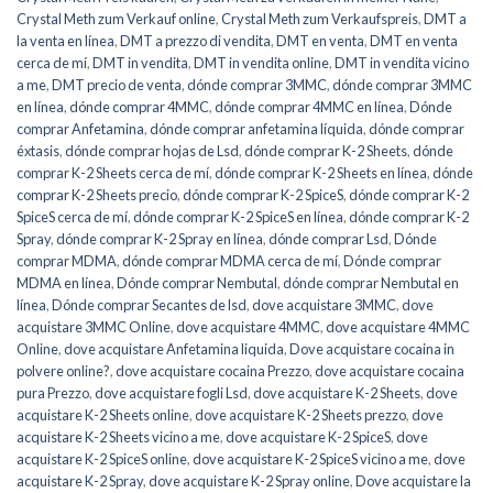
Crystal Meth zum Verkauf online
,
Crystal Meth zum Verkaufspreis
,
DMT a
la venta en línea
,
DMT a prezzo di vendita
,
DMT en venta
,
DMT en venta
cerca de mí
,
DMT in vendita
,
DMT in vendita online
,
DMT in vendita vicino
a me
,
DMT precio de venta
,
dónde comprar 3MMC
,
dónde comprar 3MMC
en línea
,
dónde comprar 4MMC
,
dónde comprar 4MMC en línea
,
Dónde
comprar Anfetamina
,
dónde comprar anfetamina líquida
,
dónde comprar
éxtasis
,
dónde comprar hojas de Lsd
,
dónde comprar K-2 Sheets
,
dónde
comprar K-2 Sheets cerca de mí
,
dónde comprar K-2 Sheets en línea
,
dónde
comprar K-2 Sheets precio
,
dónde comprar K-2 SpiceS
,
dónde comprar K-2
SpiceS cerca de mí
,
dónde comprar K-2 SpiceS en línea
,
dónde comprar K-2
Spray
,
dónde comprar K-2 Spray en línea
,
dónde comprar Lsd
,
Dónde
comprar MDMA
,
dónde comprar MDMA cerca de mí
,
Dónde comprar
MDMA en línea
,
Dónde comprar Nembutal
,
dónde comprar Nembutal en
línea
,
Dónde comprar Secantes de lsd
,
dove acquistare 3MMC
,
dove
acquistare 3MMC Online
,
dove acquistare 4MMC
,
dove acquistare 4MMC
Online
,
dove acquistare Anfetamina liquida
,
Dove acquistare cocaina in
polvere online?
,
dove acquistare cocaina Prezzo
,
dove acquistare cocaina
pura Prezzo
,
dove acquistare fogli Lsd
,
dove acquistare K-2 Sheets
,
dove
acquistare K-2 Sheets online
,
dove acquistare K-2 Sheets prezzo
,
dove
acquistare K-2 Sheets vicino a me
,
dove acquistare K-2 SpiceS
,
dove
acquistare K-2 SpiceS online
,
dove acquistare K-2 SpiceS vicino a me
,
dove
acquistare K-2 Spray
,
dove acquistare K-2 Spray online
,
Dove acquistare la