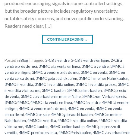
produced encouraging signals in some controlled settings,
but the broader picture includes regulatory uncertainty,
notable safety concerns, and uneven public understanding.
Readers need clear, […]
CONTINUE READING
→
Posted in
Blog
|
Tagged
2-CB à vendre
,
2-CB à vendre en ligne
,
2-CB à
vendre près de moi
,
3MMC a la venta en línea
,
3MMC à vendre
,
3MMC à
vendre en ligne
,
3MMC à vendre près de moi
,
3MMC en venta
,
3MMC en
venta cerca de mí
,
3MMC gebraucht kaufen
,
3MMC in meiner Nähe kaufen
,
3MMC in vendita
,
3MMC in vendita online
,
3MMC in vendita prezzo
,
3MMC
in vendita vicino a me
,
3MMC kaufen
,
3MMC online kaufen
,
3MMC precio
de venta
,
3MMC zu verkaufen in meiner Nähe
,
3MMC zum Verkaufspreis
,
3MMC/4MMC
,
4MMC a la venta en línea
,
4MMC à vendre
,
4MMC à vendre
en ligne
,
4MMC à vendre près de moi
,
4MMC en venta
,
4MMC en venta
cerca de mí
,
4MMC for sale
,
4MMC gebraucht kaufen
,
4MMC in meiner
Nähe kaufen
,
4MMC in vendita
,
4MMC in vendita online
,
4MMC in vendita
vicino a me
,
4MMC kaufen
,
4MMC online kaufen
,
4MMC per prezzo di
vendita
,
4MMC precio de venta
,
4MMC Preis kaufen
,
4MMC zu verkaufen in