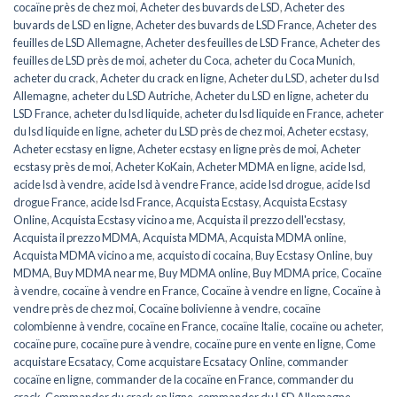
cocaïne près de chez moi
,
Acheter des buvards de LSD
,
Acheter des
buvards de LSD en ligne
,
Acheter des buvards de LSD France
,
Acheter des
feuilles de LSD Allemagne
,
Acheter des feuilles de LSD France
,
Acheter des
feuilles de LSD près de moi
,
acheter du Coca
,
acheter du Coca Munich
,
acheter du crack
,
Acheter du crack en ligne
,
Acheter du LSD
,
acheter du lsd
Allemagne
,
acheter du LSD Autriche
,
Acheter du LSD en ligne
,
acheter du
LSD France
,
acheter du lsd liquide
,
acheter du lsd liquide en France
,
acheter
du lsd liquide en ligne
,
acheter du LSD près de chez moi
,
Acheter ecstasy
,
Acheter ecstasy en ligne
,
Acheter ecstasy en ligne près de moi
,
Acheter
ecstasy près de moi
,
Acheter KoKain
,
Acheter MDMA en ligne
,
acide lsd
,
acide lsd à vendre
,
acide lsd à vendre France
,
acide lsd drogue
,
acide lsd
drogue France
,
acide lsd France
,
Acquista Ecstasy
,
Acquista Ecstasy
Online
,
Acquista Ecstasy vicino a me
,
Acquista il prezzo dell'ecstasy
,
Acquista il prezzo MDMA
,
Acquista MDMA
,
Acquista MDMA online
,
Acquista MDMA vicino a me
,
acquisto di cocaina
,
Buy Ecstasy Online
,
buy
MDMA
,
Buy MDMA near me
,
Buy MDMA online
,
Buy MDMA price
,
Cocaïne
à vendre
,
cocaïne à vendre en France
,
Cocaïne à vendre en ligne
,
Cocaïne à
vendre près de chez moi
,
Cocaïne bolivienne à vendre
,
cocaïne
colombienne à vendre
,
cocaïne en France
,
cocaïne Italie
,
cocaïne ou acheter
,
cocaïne pure
,
cocaïne pure à vendre
,
cocaïne pure en vente en ligne
,
Come
acquistare Ecsatacy
,
Come acquistare Ecsatacy Online
,
commander
cocaïne en ligne
,
commander de la cocaïne en France
,
commander du