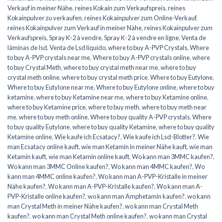
Verkauf in meiner Nähe
,
reines Kokain zum Verkaufspreis
,
reines
Kokainpulver zu verkaufen
,
reines Kokainpulver zum Online-Verkauf
,
reines Kokainpulver zum Verkauf in meiner Nähe
,
reines Kokainpulver zum
Verkaufspreis
,
Spray K-2 à vendre
,
Spray K-2 à vendre en ligne
,
Venta de
láminas de lsd
,
Venta de Lsd líquido
,
where to buy A-PVP Crystals
,
Where
to buy A-PVP crystals near me
,
Where to buy A-PVP crystals online
,
where
to buy Crystal Meth
,
where to buy crystal meth near me
,
where to buy
crystal meth online
,
where to buy crystal meth price
,
Where to buy Eutylone
,
Where to buy Eutylone near me
,
Where to buy Eutylone online
,
where to buy
ketamine
,
where to buy Ketamine near me
,
where to buy Ketamine online
,
where to buy Ketamine price
,
where to buy meth
,
where to buy meth near
me
,
where to buy meth online
,
Where to buy quality A-PVP crystals
,
Where
to buy quality Eutylone
,
where to buy quality Ketamine
,
where to buy quality
Ketamine online
,
Wie kaufe ich Ecsatacy?
,
Wie kaufe ich Lsd-Blotter?
,
Wie
man Ecsatacy online kauft
,
wie man Ketamin in meiner Nähe kauft
,
wie man
Ketamin kauft
,
wie man Ketamin online kauft
,
Wo kann man 3MMC kaufen?
,
Wo kann man 3MMC Online kaufen?
,
Wo kann man 4MMC kaufen?
,
Wo
kann man 4MMC online kaufen?
,
Wo kann man A-PVP-Kristalle in meiner
Nähe kaufen?
,
Wo kann man A-PVP-Kristalle kaufen?
,
Wo kann man A-
PVP-Kristalle online kaufen?
,
wo kann man Amphetamin kaufen?
,
wo kann
man Crystal Meth in meiner Nähe kaufen?
,
wo kann man Crystal Meth
kaufen?
,
wo kann man Crystal Meth online kaufen?
,
wo kann man Crystal