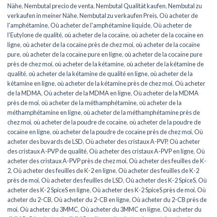
Nähe
,
Nembutal precio de venta
,
Nembutal Qualität kaufen
,
Nembutal zu
verkaufen in meiner Nähe
,
Nembutal zu verkaufen Preis
,
Où acheter de
l'amphétamine
,
Où acheter de l'amphétamine liquide
,
Où acheter de
l’Eutylone de qualité
,
où acheter de la cocaïne
,
où acheter de la cocaïne en
ligne
,
où acheter de la cocaïne près de chez moi
,
où acheter de la cocaïne
pure
,
où acheter de la cocaïne pure en ligne
,
où acheter de la cocaïne pure
près de chez moi
,
où acheter de la kétamine
,
où acheter de la kétamine de
qualité
,
où acheter de la kétamine de qualité en ligne
,
où acheter de la
kétamine en ligne
,
où acheter de la kétamine près de chez moi
,
Où acheter
de la MDMA
,
Où acheter de la MDMA en ligne
,
Où acheter de la MDMA
près de moi
,
où acheter de la méthamphétamine
,
où acheter de la
méthamphétamine en ligne
,
où acheter de la méthamphétamine près de
chez moi
,
où acheter de la poudre de cocaïne
,
où acheter de la poudre de
cocaïne en ligne
,
où acheter de la poudre de cocaïne près de chez moi
,
Où
acheter des buvards de LSD
,
Où acheter des cristaux A-PVP
,
Où acheter
des cristaux A-PVP de qualité
,
Où acheter des cristaux A-PVP en ligne
,
Où
acheter des cristaux A-PVP près de chez moi
,
Où acheter des feuilles de K-
2
,
Où acheter des feuilles de K-2 en ligne
,
Où acheter des feuilles de K-2
près de moi
,
Où acheter des feuilles de LSD
,
Où acheter des K-2 SpiceS
,
Où
acheter des K-2 SpiceS en ligne
,
Où acheter des K-2 SpiceS près de moi
,
Où
acheter du 2-CB
,
Où acheter du 2-CB en ligne
,
Où acheter du 2-CB près de
moi
,
Où acheter du 3MMC
,
Où acheter du 3MMC en ligne
,
Où acheter du