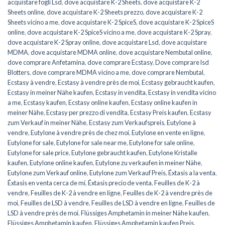
acquistare fogli Lsd
,
dove acquistare K-2 Sheets
,
dove acquistare K-2
Sheets online
,
dove acquistare K-2 Sheets prezzo
,
dove acquistare K-2
Sheets vicino a me
,
dove acquistare K-2 SpiceS
,
dove acquistare K-2 SpiceS
online
,
dove acquistare K-2 SpiceS vicino a me
,
dove acquistare K-2 Spray
,
dove acquistare K-2 Spray online
,
dove acquistare Lsd
,
dove acquistare
MDMA
,
dove acquistare MDMA online
,
dove acquistare Nembutal online
,
dove comprare Anfetamina
,
dove comprare Ecstasy
,
Dove comprare lsd
Blotters
,
dove comprare MDMA vicino a me
,
dove comprare Nembutal
,
Ecstasy à vendre
,
Ecstasy à vendre près de moi
,
Ecstasy gebraucht kaufen
,
Ecstasy in meiner Nähe kaufen
,
Ecstasy in vendita
,
Ecstasy in vendita vicino
a me
,
Ecstasy kaufen
,
Ecstasy online kaufen
,
Ecstasy online kaufen in
meiner Nähe
,
Ecstasy per prezzo di vendita
,
Ecstasy Preis kaufen
,
Ecstasy
zum Verkauf in meiner Nähe
,
Ecstasy zum Verkaufspreis
,
Eutylone à
vendre
,
Eutylone à vendre près de chez moi
,
Eutylone en vente en ligne
,
Eutylone for sale
,
Eutylone for sale near me
,
Eutylone for sale online
,
Eutylone for sale price
,
Eutylone gebraucht kaufen
,
Eutylone Kristalle
kaufen
,
Eutylone online kaufen
,
Eutylone zu verkaufen in meiner Nähe
,
Eutylone zum Verkauf online
,
Eutylone zum Verkauf Preis
,
Éxtasis a la venta
,
Éxtasis en venta cerca de mí
,
Éxtasis precio de venta
,
Feuilles de K-2 à
vendre
,
Feuilles de K-2 à vendre en ligne
,
Feuilles de K-2 à vendre près de
moi
,
Feuilles de LSD à vendre
,
Feuilles de LSD à vendre en ligne
,
Feuilles de
LSD à vendre près de moi
,
Flüssiges Amphetamin in meiner Nähe kaufen
,
Flüssiges Amphetamin kaufen
,
Flüssiges Amphetamin kaufen Preis
,