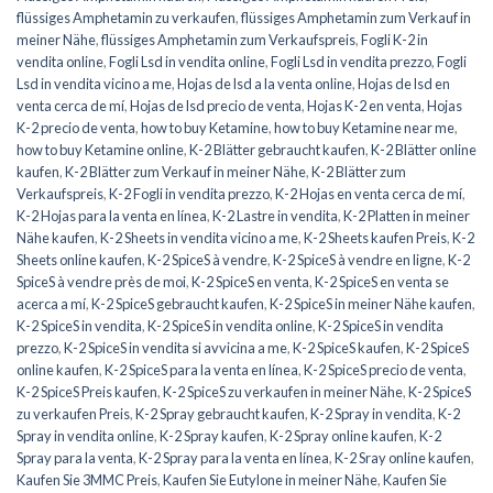
flüssiges Amphetamin zu verkaufen
,
flüssiges Amphetamin zum Verkauf in
meiner Nähe
,
flüssiges Amphetamin zum Verkaufspreis
,
Fogli K-2 in
vendita online
,
Fogli Lsd in vendita online
,
Fogli Lsd in vendita prezzo
,
Fogli
Lsd in vendita vicino a me
,
Hojas de lsd a la venta online
,
Hojas de lsd en
venta cerca de mí
,
Hojas de lsd precio de venta
,
Hojas K-2 en venta
,
Hojas
K-2 precio de venta
,
how to buy Ketamine
,
how to buy Ketamine near me
,
how to buy Ketamine online
,
K-2 Blätter gebraucht kaufen
,
K-2 Blätter online
kaufen
,
K-2 Blätter zum Verkauf in meiner Nähe
,
K-2 Blätter zum
Verkaufspreis
,
K-2 Fogli in vendita prezzo
,
K-2 Hojas en venta cerca de mí
,
K-2 Hojas para la venta en línea
,
K-2 Lastre in vendita
,
K-2 Platten in meiner
Nähe kaufen
,
K-2 Sheets in vendita vicino a me
,
K-2 Sheets kaufen Preis
,
K-2
Sheets online kaufen
,
K-2 SpiceS à vendre
,
K-2 SpiceS à vendre en ligne
,
K-2
SpiceS à vendre près de moi
,
K-2 SpiceS en venta
,
K-2 SpiceS en venta se
acerca a mí
,
K-2 SpiceS gebraucht kaufen
,
K-2 SpiceS in meiner Nähe kaufen
,
K-2 SpiceS in vendita
,
K-2 SpiceS in vendita online
,
K-2 SpiceS in vendita
prezzo
,
K-2 SpiceS in vendita si avvicina a me
,
K-2 SpiceS kaufen
,
K-2 SpiceS
online kaufen
,
K-2 SpiceS para la venta en línea
,
K-2 SpiceS precio de venta
,
K-2 SpiceS Preis kaufen
,
K-2 SpiceS zu verkaufen in meiner Nähe
,
K-2 SpiceS
zu verkaufen Preis
,
K-2 Spray gebraucht kaufen
,
K-2 Spray in vendita
,
K-2
Spray in vendita online
,
K-2 Spray kaufen
,
K-2 Spray online kaufen
,
K-2
Spray para la venta
,
K-2 Spray para la venta en línea
,
K-2 Sray online kaufen
,
Kaufen Sie 3MMC Preis
,
Kaufen Sie Eutylone in meiner Nähe
,
Kaufen Sie