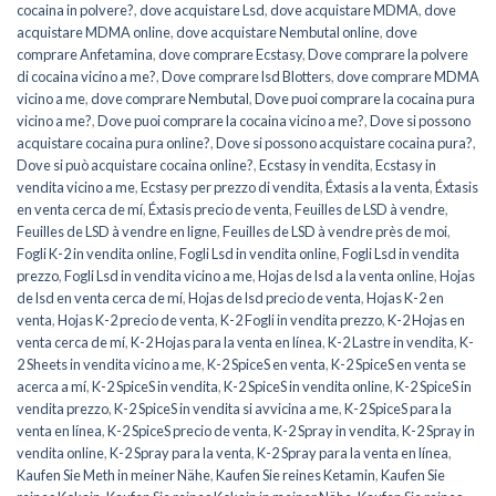
cocaina in polvere?
,
dove acquistare Lsd
,
dove acquistare MDMA
,
dove
acquistare MDMA online
,
dove acquistare Nembutal online
,
dove
comprare Anfetamina
,
dove comprare Ecstasy
,
Dove comprare la polvere
di cocaina vicino a me?
,
Dove comprare lsd Blotters
,
dove comprare MDMA
vicino a me
,
dove comprare Nembutal
,
Dove puoi comprare la cocaina pura
vicino a me?
,
Dove puoi comprare la cocaina vicino a me?
,
Dove si possono
acquistare cocaina pura online?
,
Dove si possono acquistare cocaina pura?
,
Dove si può acquistare cocaina online?
,
Ecstasy in vendita
,
Ecstasy in
vendita vicino a me
,
Ecstasy per prezzo di vendita
,
Éxtasis a la venta
,
Éxtasis
en venta cerca de mí
,
Éxtasis precio de venta
,
Feuilles de LSD à vendre
,
Feuilles de LSD à vendre en ligne
,
Feuilles de LSD à vendre près de moi
,
Fogli K-2 in vendita online
,
Fogli Lsd in vendita online
,
Fogli Lsd in vendita
prezzo
,
Fogli Lsd in vendita vicino a me
,
Hojas de lsd a la venta online
,
Hojas
de lsd en venta cerca de mí
,
Hojas de lsd precio de venta
,
Hojas K-2 en
venta
,
Hojas K-2 precio de venta
,
K-2 Fogli in vendita prezzo
,
K-2 Hojas en
venta cerca de mí
,
K-2 Hojas para la venta en línea
,
K-2 Lastre in vendita
,
K-
2 Sheets in vendita vicino a me
,
K-2 SpiceS en venta
,
K-2 SpiceS en venta se
acerca a mí
,
K-2 SpiceS in vendita
,
K-2 SpiceS in vendita online
,
K-2 SpiceS in
vendita prezzo
,
K-2 SpiceS in vendita si avvicina a me
,
K-2 SpiceS para la
venta en línea
,
K-2 SpiceS precio de venta
,
K-2 Spray in vendita
,
K-2 Spray in
vendita online
,
K-2 Spray para la venta
,
K-2 Spray para la venta en línea
,
Kaufen Sie Meth in meiner Nähe
,
Kaufen Sie reines Ketamin
,
Kaufen Sie