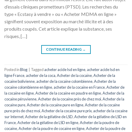
d’essais cliniques prometteurs (PTSD). Les recherches du
type « Ecstasy à vendre » ou « Acheter MDMA en ligne »
signifient souvent exposition au marché illicite et à des
produits coupés. Cet article explique la substance, ses
risques, […]
CONTINUE READING
→
Posted in
Blog
|
Tagged
acheter acide lsd en ligne
,
acheter acide lsd en
ligne France
,
acheter de la coca
,
Acheter de la cocaïne
,
Acheter de la
cocaïne bolivienne
,
acheter de la cocaïne colombienne
,
Acheter de la
cocaïne colombienne en ligne
,
acheter de la cocaïne en France
,
Acheter de
la cocaïne en ligne
,
Acheter de la cocaïne en poudre en ligne
,
Acheter de la
cocaïne péruvienne
,
Acheter de la cocaïne près de chez moi
,
Acheter de la
cocaïne pure
,
Acheter de la cocaïne pure en ligne
,
Acheter de la cocaïne
pure près de chez moi
,
Acheter de la cocaïne pure prix
,
acheter de la cocaïne
sur Internet
,
Acheter de la gélatine de LSD
,
Acheter de la gélatine de LSD en
France
,
Acheter de la gélatine de LSD en ligne
,
Acheter de la poudre de
cocaïne
,
Acheter de la poudre de cocaïne en ligne
,
Acheter de la poudre de