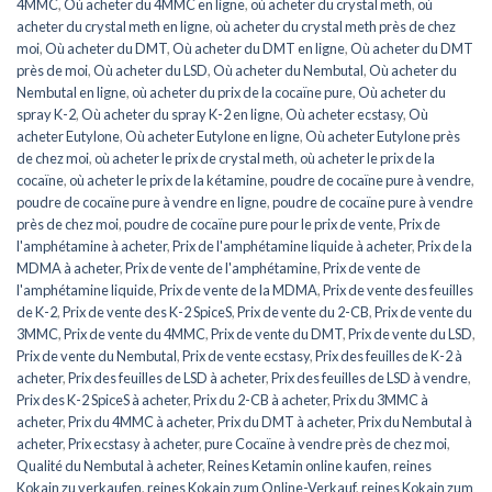
4MMC
,
Où acheter du 4MMC en ligne
,
où acheter du crystal meth
,
où
acheter du crystal meth en ligne
,
où acheter du crystal meth près de chez
moi
,
Où acheter du DMT
,
Où acheter du DMT en ligne
,
Où acheter du DMT
près de moi
,
Où acheter du LSD
,
Où acheter du Nembutal
,
Où acheter du
Nembutal en ligne
,
où acheter du prix de la cocaïne pure
,
Où acheter du
spray K-2
,
Où acheter du spray K-2 en ligne
,
Où acheter ecstasy
,
Où
acheter Eutylone
,
Où acheter Eutylone en ligne
,
Où acheter Eutylone près
de chez moi
,
où acheter le prix de crystal meth
,
où acheter le prix de la
cocaïne
,
où acheter le prix de la kétamine
,
poudre de cocaïne pure à vendre
,
poudre de cocaïne pure à vendre en ligne
,
poudre de cocaïne pure à vendre
près de chez moi
,
poudre de cocaïne pure pour le prix de vente
,
Prix de
l'amphétamine à acheter
,
Prix de l'amphétamine liquide à acheter
,
Prix de la
MDMA à acheter
,
Prix de vente de l'amphétamine
,
Prix de vente de
l'amphétamine liquide
,
Prix de vente de la MDMA
,
Prix de vente des feuilles
de K-2
,
Prix de vente des K-2 SpiceS
,
Prix de vente du 2-CB
,
Prix de vente du
3MMC
,
Prix de vente du 4MMC
,
Prix de vente du DMT
,
Prix de vente du LSD
,
Prix de vente du Nembutal
,
Prix de vente ecstasy
,
Prix des feuilles de K-2 à
acheter
,
Prix des feuilles de LSD à acheter
,
Prix des feuilles de LSD à vendre
,
Prix des K-2 SpiceS à acheter
,
Prix du 2-CB à acheter
,
Prix du 3MMC à
acheter
,
Prix du 4MMC à acheter
,
Prix du DMT à acheter
,
Prix du Nembutal à
acheter
,
Prix ecstasy à acheter
,
pure Cocaïne à vendre près de chez moi
,
Qualité du Nembutal à acheter
,
Reines Ketamin online kaufen
,
reines
Kokain zu verkaufen
,
reines Kokain zum Online-Verkauf
,
reines Kokain zum